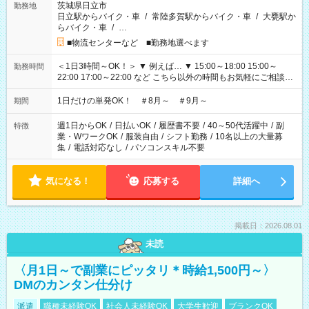
茨城県日立市
勤務地
日立駅からバイク・車
/
常陸多賀駅からバイク・車
/
大甕駅か
らバイク・車
/
…
■物流センターなど ■勤務地選べます
＜1日3時間～OK！＞ ▼ 例えば… ▼ 15:00～18:00 15:00～
勤務時間
22:00 17:00～22:00 など こちら以外の時間もお気軽にご相談く
ださい！
1日だけの単発OK！ ＃8月～ ＃9月～
期間
週1日からOK
/
日払いOK
/
履歴書不要
/
40～50代活躍中
/
副
特徴
業・WワークOK
/
服装自由
/
シフト勤務
/
10名以上の大量募
集
/
電話対応なし
/
パソコンスキル不要
気になる！
応募する
詳細へ
掲載日：2026.08.01
未読
〈月1日～で副業にピッタリ＊時給1,500円～〉
DMのカンタン仕分け
派遣
職種未経験OK
社会人未経験OK
大学生歓迎
ブランクOK