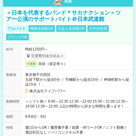
未読
＜日本を代表するバンド＊サカナクション＞ツ
アー公演のサポートバイト＠日本武道館
アルバイト
職種未経験OK
社会人未経験OK
大学生歓迎
ブランクOK
時給1250円～
給与
交通費別途支給あり
支給（規定有り）
交通費
東京都千代田区
勤務地
九段下駅から徒歩5分
/
竹橋駅から徒歩10分
/
神保町駅から徒
歩15分
/
…
株式会社ライブパワー
＜シフト例＞ 9:00～22:30 12:30～22:00 15:30～21:00 12:30～
勤務時間
19:00 12:30～22:00 上記の時間から好きな時間を選べます！ ※
時間は変更となる可能性があります
9月8日・9日
期間
週1日からOK
/
履歴書不要
/
副業・WワークOK
/
シフト勤務
/
特徴
電話対応なし
/
パソコンスキル不要