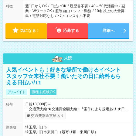
週1日からOK
/
日払いOK
/
履歴書不要
/
40～50代活躍中
/
副
特徴
業・WワークOK
/
服装自由
/
シフト勤務
/
10名以上の大量募
集
/
電話対応なし
/
パソコンスキル不要
気になる！
応募する
詳細へ
未読
人気イベントも！好きな場所で働けるイベント
スタッフ☆来社不要！働いたその日に給料もら
える日払い/T1
アルバイト
職種未経験OK
日給13,000円～
給与
＋交通費支給 ★交通費全額支給！ ┗案件により規定あり ★日払
いOK！（規定あり） ┗働いたその日に現金GET♪ お仕事後はコ
交通費別途支給あり
ンビニATMから 日払い分を引き落とせます！ 【試用期間】試
用期間なし
埼玉県川口市
勤務地
埼玉県川口市東川口（最寄り駅：東川口駅）