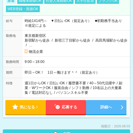
派遣
職種未経験OK
社会人未経験OK
大学生歓迎
ブランクOK
WEB登録・面接OK
時給1414円～ ▼日払いOK（規定あり） ■初勤務手当あり
給与
※規定による
東京都新宿区
勤務地
新宿駅から徒歩
/
新宿三丁目駅から徒歩
/
高田馬場駅から徒歩
/
…
物流企業
9:00～18:00
勤務時間
即日～OK！ 1日～働けます＾＾（規定あり）
期間
週1日からOK
/
日払いOK
/
履歴書不要
/
40～50代活躍中
/
副
特徴
業・WワークOK
/
服装自由
/
シフト勤務
/
10名以上の大量募
集
/
電話対応なし
/
パソコンスキル不要
気になる！
応募する
詳細へ
掲載日：2026.08.03