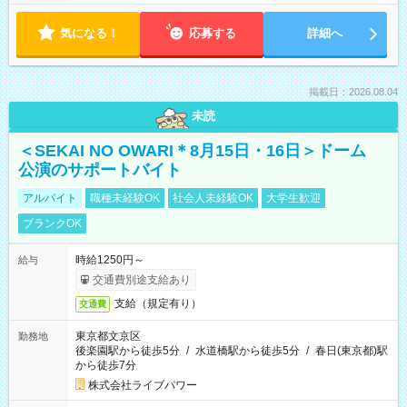
気になる！
応募する
詳細へ
掲載日：2026.08.04
未読
＜SEKAI NO OWARI＊8月15日・16日＞ドーム
公演のサポートバイト
アルバイト
職種未経験OK
社会人未経験OK
大学生歓迎
ブランクOK
時給1250円～
給与
交通費別途支給あり
支給（規定有り）
交通費
東京都文京区
勤務地
後楽園駅から徒歩5分
/
水道橋駅から徒歩5分
/
春日(東京都)駅
から徒歩7分
株式会社ライブパワー