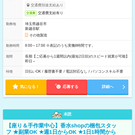
交通費別途支給あり
交通費支給有り
交通費
埼玉県越谷市
勤務地
新越谷駅
その他製造
8:00～17:00 ※表記のうち実働8時間です。
勤務時間
長期【ご応募から1週間以内(最短2日目)のスピード就業が可能】
期間
即日～
日払いOK
/
履歴書不要
/
電話対応なし
/
パソコンスキル不要
特徴
気になる！
応募する
詳細へ
未読
【座り＆手作業中心】香水shopの梱包スタッ
フ ★副業OK ★週1日からOK ★1日1時間から