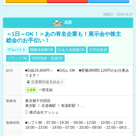
掲載日：2026.08.07
未読
＜1日～OK！＞あの有名企業も！展示会や株主
総会のお手伝い！
アルバイト
職種未経験OK
社会人未経験OK
大学生歓迎
ブランクOK
WEB登録・面接OK
■日給16,840円～ ■日払いOK ■実働3時間5,120円のお仕事あ
給与
ります！
交通費別途支給あり
一部支給
交通費
東京都千代田区
勤務地
東京駅
/
水道橋駅
/
有楽町駅
/
…
株式会社マッシュ
■シフト例 ・07:00～19:30 ・09:00～12:00 ・10:00～17:00 ・
勤務時間
18:00～23:00 ・19:00～07:00 ・20:00～09:00 ・22:00～06:00
etc ★最短で3時間で5,120円のお仕事から 15時間で2万円近く稼