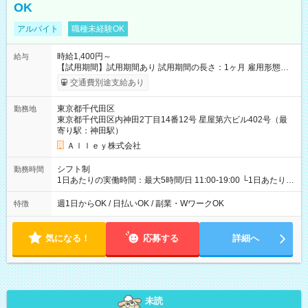
OK
アルバイト
職種未経験OK
時給1,400円～
給与
【試用期間】試用期間あり 試用期間の長さ：1ヶ月 雇用形態、
給与は本採用時と同じです。
交通費別途支給あり
東京都千代田区
勤務地
東京都千代田区内神田2丁目14番12号 星屋第六ビル402号（最
寄り駅：神田駅）
Ａｌｌｅｙ株式会社
シフト制
勤務時間
1日あたりの実働時間：最大5時間/日 11:00-19:00 └1日あたりの
実働時間：1-5時間 └上記の時間帯内であれば、いつでも勤務可
能！ └平日・土曜日の中で、お好きな曜日でご勤務いただけま
週1日からOK / 日払いOK / 副業・WワークOK
特徴
す！ 【シフト例】 ・11:00～14:00 ・16:30～19:00 ・13:00～
18:00 などのように、自由な働き方が可能なお仕事です！
気になる！
応募する
詳細へ
未読