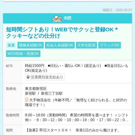
掲載日：2026.08.07
未読
短時間シフトあり！WEBでサクッと登録OK＊
クッキーなどの仕分け
派遣
職種未経験OK
社会人未経験OK
大学生歓迎
ブランクOK
WEB登録・面接OK
時給1500円 ■日払い・週払いOK！(規定あり) ■現金日払いも
給与
OK(規定あり)
交通費別途支給あり
東京都新宿区
勤務地
新宿駅
/
新宿三丁目駅
大手物流会社（年齢不問／「無理なく続けられる」と好評の
職場です！）
9:00～18:00（実動8時間） 希望の時間帯を選べます！ ＜シフト
勤務時間
例＞ ・8：30～12：00 ・10：00～19：00 ・17：00～22：00
・13：00～22：00 ・22：00～翌6：00 など
【急募】即日スタートＯＫ！ 単発1日のみから働けます。
期間