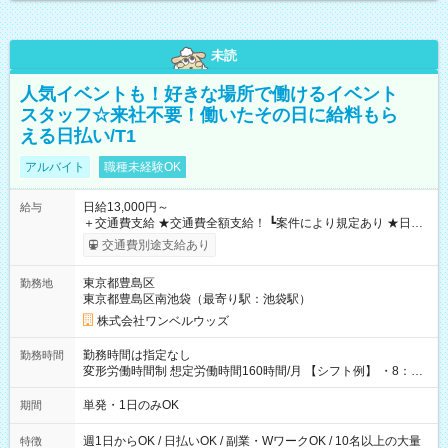
未読
人気イベントも！好きな場所で働けるイベント
スタッフ☆来社不要！働いたその日に給料もら
える日払い/T1
アルバイト
職種未経験OK
日給13,000円～
給与
＋交通費支給 ★交通費全額支給！ ┗案件により規定あり ★日払
いOK！（規定あり） ┗働いたその日に現金GET♪ お仕事後はコ
交通費別途支給あり
ンビニATMから 日払い分を引き落とせます！ 【試用期間】試
用期間なし
東京都豊島区
勤務地
東京都豊島区南池袋（最寄り駅：池袋駅）
株式会社ワンベルウッズ
勤務時間は指定なし
勤務時間
変形労働時間制 想定労働時間160時間/月 【シフト例】 ・8：00
～21：00
単発・1日のみOK
期間
週1日からOK / 日払いOK / 副業・WワークOK / 10名以上の大量
特徴