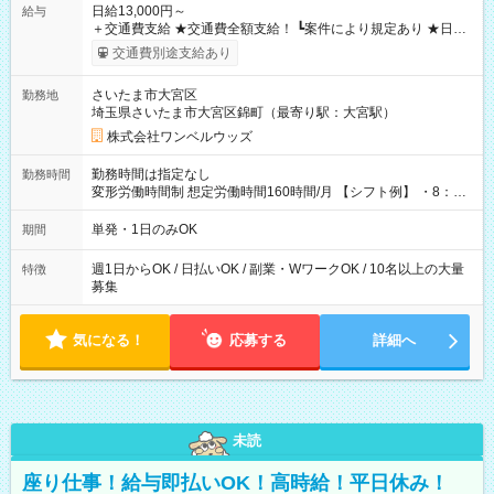
日給13,000円～
給与
＋交通費支給 ★交通費全額支給！ ┗案件により規定あり ★日払
いOK！（規定あり） ┗働いたその日に現金GET♪ お仕事後はコ
交通費別途支給あり
ンビニATMから 日払い分を引き落とせます！ 【試用期間】試
用期間なし
さいたま市大宮区
勤務地
埼玉県さいたま市大宮区錦町（最寄り駅：大宮駅）
株式会社ワンベルウッズ
勤務時間は指定なし
勤務時間
変形労働時間制 想定労働時間160時間/月 【シフト例】 ・8：00
～21：00
単発・1日のみOK
期間
週1日からOK / 日払いOK / 副業・WワークOK / 10名以上の大量
特徴
募集
気になる！
応募する
詳細へ
未読
座り仕事！給与即払いOK！高時給！平日休み！