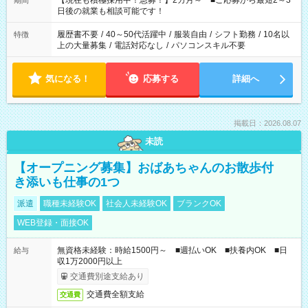
【現在も積極採用中！急募！】2カ月～ ■ご応募から最短2～3
期間
の方へ 今ご覧のお仕事で希望する勤務時間と、もう1つのお仕事
日後の就業も相談可能です！
の勤務時間。 合計で週40時間を超える場合は応募できません。
履歴書不要
/
40～50代活躍中
/
服装自由
/
シフト勤務
/
10名以
特徴
上の大量募集
/
電話対応なし
/
パソコンスキル不要
気になる！
応募する
詳細へ
掲載日：2026.08.07
未読
【オープニング募集】おばあちゃんのお散歩付
き添いも仕事の1つ
派遣
職種未経験OK
社会人未経験OK
ブランクOK
WEB登録・面接OK
無資格未経験：時給1500円～ ■週払いOK ■扶養内OK ■日
給与
収1万2000円以上
交通費別途支給あり
交通費全額支給
交通費