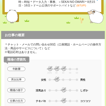
時～時短＊データ入力・事務、＜SEKAI NO OWARI＊8月15
日・16日＞ドーム公演のサポートバイトなど
(8/7UP!)
お仕事の概要
＊チャット・メールでの問い合わせ対応（口座開設・ホームページの操作方
法・商品やサービスについて）など
※電話応対はありません。
職場の雰囲気
年齢層
20代
30
40
50
60
男女比率
女性
男性
職場の様子
活気あり
しずか
仕事の仕方
テキパキ
コツコツ