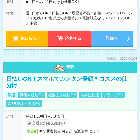
げるお仕事も！ ご希望のお時間に合わせてご紹介！ ※シフトは
■１日のみ・1回だけお仕事OK！
期間
現場によって異なります。 ※勿論、休憩時間はあるのでご安心
ください！
週1日からOK
/
日払いOK
/
履歴書不要
/
副業・WワークOK
/
シ
特徴
フト勤務
/
10名以上の大量募集
/
電話対応なし
/
パソコンスキ
ル不要
気になる！
応募する
詳細へ
掲載日：2026.08.04
未読
日払いOK！スマホでカンタン登録＊コスメの仕
分け
派遣
職種未経験OK
社会人未経験OK
大学生歓迎
ブランクOK
WEB登録・面接OK
時給1,500円～1,875円
給与
交通費別途支給あり
■ 交通費規定内支給 ※派遣先による
交通費