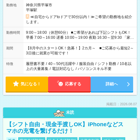
神奈川県平塚市
勤務地
平塚駅
≪自宅からドアtoドアで30分以内！≫ご希望の勤務地を紹介
します。
9:00～18:00（休憩60分） ■ご希望があれば下記シフトもOK！
勤務時間
早番 7:00～16:00 遅番 10:00～19:00 夜勤 16:30～翌9:30 「家族
と休みを合わせたい」 「余裕を持って夕飯の準備がしたい」
「できれば残業はしたくない」 など、ご希望を教えてください
【8月中のスタートOK！急募！】2カ月～ ■ご応募から最短2～
期間
ね。 ※Wワーク希望の方へ 今ご覧のお仕事で希望する勤務時間
3日後に就業が可能です！
と、もう1つのお仕事の勤務時間。 合計で週40時間を超える場
合は応募できません。
履歴書不要
/
40～50代活躍中
/
服装自由
/
シフト勤務
/
10名以
特徴
上の大量募集
/
電話対応なし
/
パソコンスキル不要
気になる！
応募する
詳細へ
掲載日：2026.08.07
未読
【シフト自由・現金手渡しOK】iPhoneなどス
マホの充電を繋げるだけ！