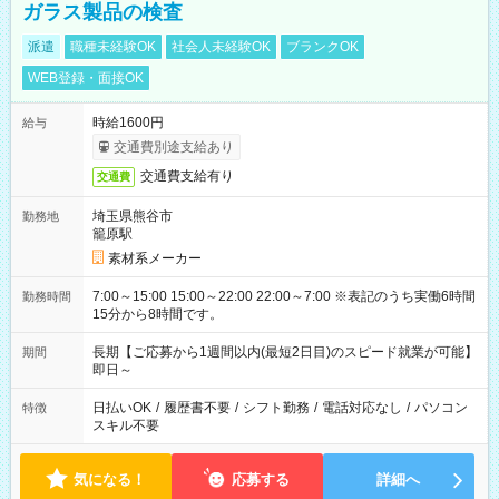
ガラス製品の検査
派遣
職種未経験OK
社会人未経験OK
ブランクOK
WEB登録・面接OK
時給1600円
給与
交通費別途支給あり
交通費支給有り
交通費
埼玉県熊谷市
勤務地
籠原駅
素材系メーカー
7:00～15:00 15:00～22:00 22:00～7:00 ※表記のうち実働6時間
勤務時間
15分から8時間です。
長期【ご応募から1週間以内(最短2日目)のスピード就業が可能】
期間
即日～
日払いOK
/
履歴書不要
/
シフト勤務
/
電話対応なし
/
パソコン
特徴
スキル不要
気になる！
応募する
詳細へ