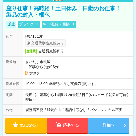
座り仕事！高時給！土日休み！日勤のお仕事！
製品の封入・梱包
派遣
ブランクOK
WEB登録・面接OK
時給1310円
給与
交通費別途支給あり
交通費支給有り
交通費
さいたま市北区
勤務地
土呂駅から徒歩13分
製造外
10:00～18:00 ※表記のうち実働7時間です。
勤務時間
長期【ご応募から1週間以内(最短2日目)のスピード就業が可能】
期間
即日～
履歴書不要
/
服装自由
/
電話対応なし
/
パソコンスキル不要
特徴
気になる！
応募する
詳細へ