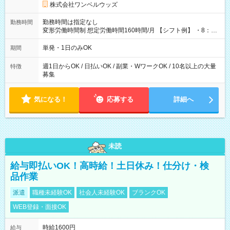
株式会社ワンベルウッズ
勤務時間は指定なし
勤務時間
変形労働時間制 想定労働時間160時間/月 【シフト例】 ・8：00
～21：00
単発・1日のみOK
期間
週1日からOK / 日払いOK / 副業・WワークOK / 10名以上の大量
特徴
募集
気になる！
応募する
詳細へ
未読
給与即払いOK！高時給！土日休み！仕分け・検
品作業
派遣
職種未経験OK
社会人未経験OK
ブランクOK
WEB登録・面接OK
時給1600円
給与