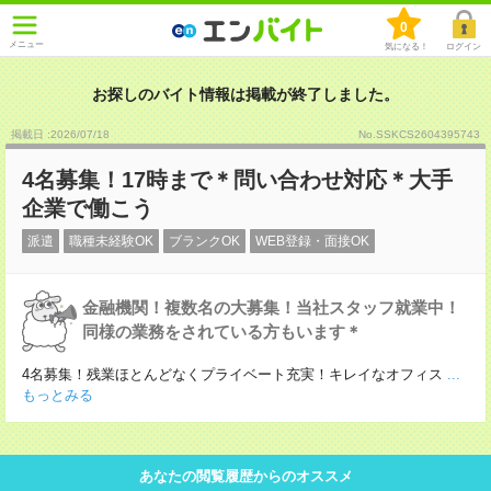
0
メニュー
気になる！
ログイン
お探しのバイト情報は掲載が終了しました。
掲載日 :2026
/
07
/
18
No.SSKCS2604395743
4名募集！17時まで＊問い合わせ対応＊大手
企業で働こう
派遣
職種未経験OK
ブランクOK
WEB登録・面接OK
金融機関！複数名の大募集！当社スタッフ就業中！
同様の業務をされている方もいます＊
4名募集！残業ほとんどなくプライベート充実！キレイなオフィス
...
もっとみる
あなたの閲覧履歴からのオススメ