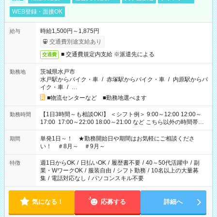
WEB登録・面接OK
時給1,500円～1,875円
給与
交通費別途支給あり
■ 交通費規定内支給 ※派遣先による
交通費
茨城県水戸市
勤務地
水戸駅からバイク・車
/
赤塚駅からバイク・車
/
内原駅からバ
イク・車
/
…
■物流センターなど ■勤務地選べます
【1日3時間～も相談OK!】 ＜シフト例＞ 9:00～12:00 12:00～
勤務時間
17:00 17:00～22:00 18:00～21:00 など こちら以外の時間帯も
お気軽にご相談ください！
単発1日～！ ★勤務開始日や期間はお気軽にご相談くださ
期間
い！ ＃8月～ ＃9月～
週1日からOK
/
日払いOK
/
履歴書不要
/
40～50代活躍中
/
副
特徴
業・WワークOK
/
服装自由
/
シフト勤務
/
10名以上の大量募
集
/
電話対応なし
/
パソコンスキル不要
気になる！
応募する
詳細へ