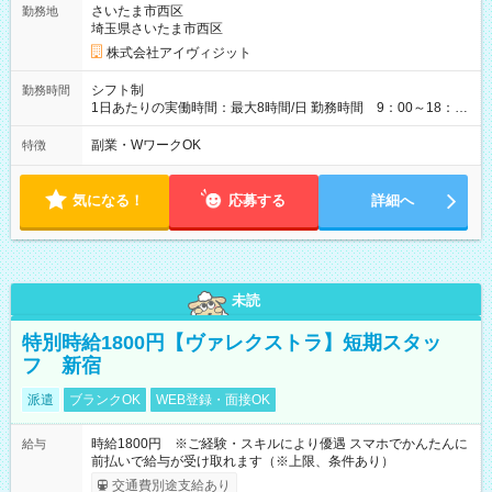
さいたま市西区
勤務地
埼玉県さいたま市西区
株式会社アイヴィジット
シフト制
勤務時間
1日あたりの実働時間：最大8時間/日 勤務時間 9：00～18：
00(実働8h、休憩1h) 土日祝含む週3日～OK、シフト制 ※もちろ
ん週5日勤務もOK♪ 勤務期間：2026年8月12日～9月9日※リスト
副業・WワークOK
特徴
全件完了で業務終了
気になる！
応募する
詳細へ
未読
特別時給1800円【ヴァレクストラ】短期スタッ
フ 新宿
派遣
ブランクOK
WEB登録・面接OK
時給1800円 ※ご経験・スキルにより優遇 スマホでかんたんに
給与
前払いで給与が受け取れます（※上限、条件あり）
交通費別途支給あり