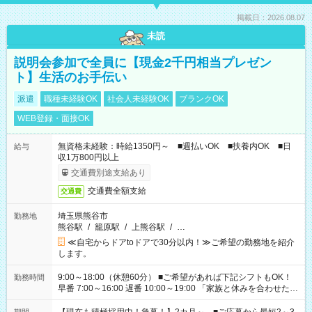
掲載日：2026.08.07
未読
説明会参加で全員に【現金2千円相当プレゼン
ト】生活のお手伝い
派遣
職種未経験OK
社会人未経験OK
ブランクOK
WEB登録・面接OK
無資格未経験：時給1350円～ ■週払いOK ■扶養内OK ■日
給与
収1万800円以上
交通費別途支給あり
交通費全額支給
交通費
埼玉県熊谷市
勤務地
熊谷駅
/
籠原駅
/
上熊谷駅
/
…
≪自宅からドアtoドアで30分以内！≫ご希望の勤務地を紹介
します。
9:00～18:00（休憩60分） ■ご希望があれば下記シフトもOK！
勤務時間
早番 7:00～16:00 遅番 10:00～19:00 「家族と休みを合わせた
い」 「余裕を持って夕飯の準備がしたい」 「できれば残業はし
たくない」 など、ご希望を教えてくださいね。 ※Wワーク希望