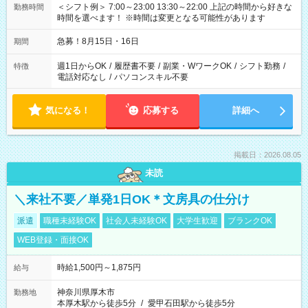
＜シフト例＞ 7:00～23:00 13:30～22:00 上記の時間から好きな
勤務時間
時間を選べます！ ※時間は変更となる可能性があります
急募！8月15日・16日
期間
週1日からOK
/
履歴書不要
/
副業・WワークOK
/
シフト勤務
/
特徴
電話対応なし
/
パソコンスキル不要
気になる！
応募する
詳細へ
掲載日：2026.08.05
未読
＼来社不要／単発1日OK＊文房具の仕分け
派遣
職種未経験OK
社会人未経験OK
大学生歓迎
ブランクOK
WEB登録・面接OK
時給1,500円～1,875円
給与
神奈川県厚木市
勤務地
本厚木駅から徒歩5分
/
愛甲石田駅から徒歩5分