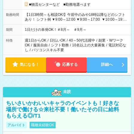
■物流センターなど ■勤務地選べます
【1日3時間～も相談OK!】午前中のみや18時以降などのシフト
勤務時間
あり！ シフト例 ▼9:00～12:00 ▼9:00～17:00 ▼10:00～19:00
▼18:00～21:00
1日だけの単発OK！＃8月～ ＃9月～
期間
週1日からOK
/
日払いOK
/
40～50代活躍中
/
副業・Wワーク
特徴
OK
/
服装自由
/
シフト勤務
/
10名以上の大量募集
/
電話対応な
し
/
パソコンスキル不要
気になる！
応募する
詳細へ
未読
ちいさいかわいいキャラのイベントも！好きな
場所で働ける☆来社不要！働いたその日に給料
もらえる◎/T1
アルバイト
職種未経験OK