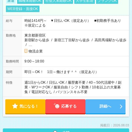
派遣
職種未経験OK
社会人未経験OK
大学生歓迎
ブランクOK
WEB登録・面接OK
時給1414円～ ▼日払いOK（規定あり） ■初勤務手当あり
給与
※規定による
東京都新宿区
勤務地
新宿駅から徒歩
/
新宿三丁目駅から徒歩
/
高田馬場駅から徒歩
/
…
物流企業
9:00～18:00
勤務時間
即日～OK！ 1日～働けます＾＾（規定あり）
期間
週1日からOK
/
日払いOK
/
履歴書不要
/
40～50代活躍中
/
副
特徴
業・WワークOK
/
服装自由
/
シフト勤務
/
10名以上の大量募
集
/
電話対応なし
/
パソコンスキル不要
気になる！
応募する
詳細へ
掲載日：2026.08.03