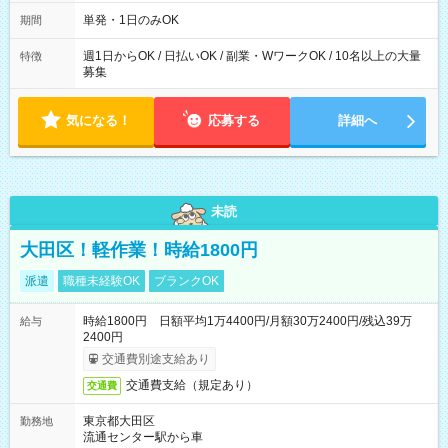
～21：00
単発・1日のみOK
期間
週1日からOK / 日払いOK / 副業・WワークOK / 10名以上の大量
特徴
募集
気になる！
応募する
詳細へ
未読
大田区！軽作業！時給1800円
派遣
職種未経験OK
ブランクOK
時給1800円 日額平均1万4400円/月額30万2400円/残込39万
給与
2400円
交通費別途支給あり
交通費支給（規定あり）
交通費
東京都大田区
勤務地
流通センター駅から車