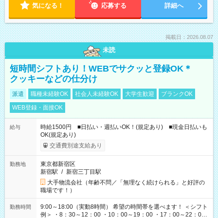
気になる！
応募する
詳細へ
掲載日：2026.08.07
未読
短時間シフトあり！WEBでサクッと登録OK＊
クッキーなどの仕分け
派遣
職種未経験OK
社会人未経験OK
大学生歓迎
ブランクOK
WEB登録・面接OK
時給1500円 ■日払い・週払いOK！(規定あり) ■現金日払いも
給与
OK(規定あり)
交通費別途支給あり
東京都新宿区
勤務地
新宿駅
/
新宿三丁目駅
大手物流会社（年齢不問／「無理なく続けられる」と好評の
職場です！）
9:00～18:00（実動8時間） 希望の時間帯を選べます！ ＜シフト
勤務時間
例＞ ・8：30～12：00 ・10：00～19：00 ・17：00～22：00