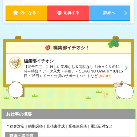
全件完了で業務終了
気になる！
応募する
詳細へ
編集部イチオシ
【完全在宅！】難しい業務なし＆電話なし！ゆっくりの11
時～時短＊データ入力・事務、＜SEKAI NO OWARI＊8月15
日・16日＞ドーム公演のサポートバイトなど
(8/7UP!)
お仕事の概要
＊顧客対応｜納期調整｜見積書作成｜受発注業務｜電話応対など
職場の雰囲気