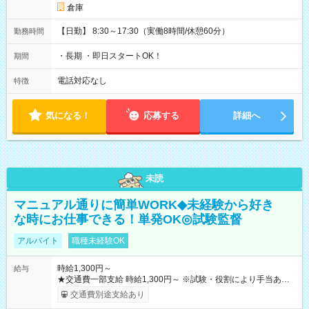
倉庫
【日勤】 8:30～17:30（実働8時間/休憩60分）
勤務時間
・長期 ・即日スタートOK！
期間
電話対応なし
特徴
気になる！
応募する
詳細へ
未読
マニュアル通りに簡単WORK◆未経験から好き
な時にお仕事できる！単発OK◎試験監督
アルバイト
職種未経験OK
時給1,300円～
給与
★交通費一部支給 時給1,300円～ ※試験・役割により手当あり
※勤務回数により昇給あり 【即給（前払い）オプションあ
交通費別途支給あり
り！】 希望される場合、勤務から1週間ほどで給与の一部を受け