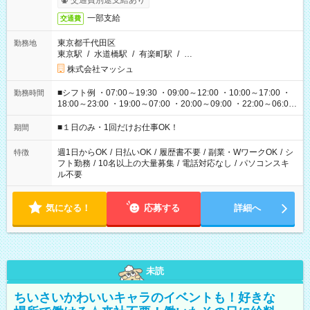
交通費別途支給あり
一部支給
交通費
東京都千代田区
勤務地
東京駅
/
水道橋駅
/
有楽町駅
/
…
株式会社マッシュ
■シフト例 ・07:00～19:30 ・09:00～12:00 ・10:00～17:00 ・
勤務時間
18:00～23:00 ・19:00～07:00 ・20:00～09:00 ・22:00～06:00
etc ★最短で3時間で5,120円のお仕事から 15時間で2万円近く稼
げるお仕事も！ ご希望のお時間に合わせてご紹介！ ※シフトは
■１日のみ・1回だけお仕事OK！
期間
現場によって異なります。 ※勿論、休憩時間はあるのでご安心
ください！
週1日からOK
/
日払いOK
/
履歴書不要
/
副業・WワークOK
/
シ
特徴
フト勤務
/
10名以上の大量募集
/
電話対応なし
/
パソコンスキ
ル不要
気になる！
応募する
詳細へ
未読
ちいさいかわいいキャラのイベントも！好きな