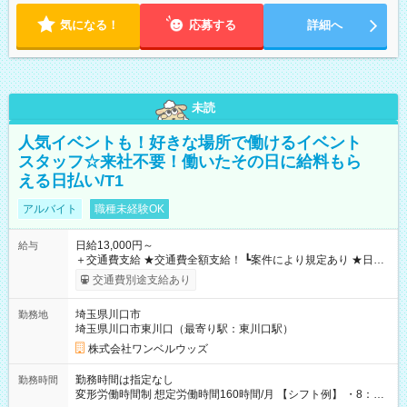
気になる！
応募する
詳細へ
未読
人気イベントも！好きな場所で働けるイベント
スタッフ☆来社不要！働いたその日に給料もら
える日払い/T1
アルバイト
職種未経験OK
日給13,000円～
給与
＋交通費支給 ★交通費全額支給！ ┗案件により規定あり ★日払
いOK！（規定あり） ┗働いたその日に現金GET♪ お仕事後はコ
交通費別途支給あり
ンビニATMから 日払い分を引き落とせます！ 【試用期間】試
用期間なし
埼玉県川口市
勤務地
埼玉県川口市東川口（最寄り駅：東川口駅）
株式会社ワンベルウッズ
勤務時間は指定なし
勤務時間
変形労働時間制 想定労働時間160時間/月 【シフト例】 ・8：00