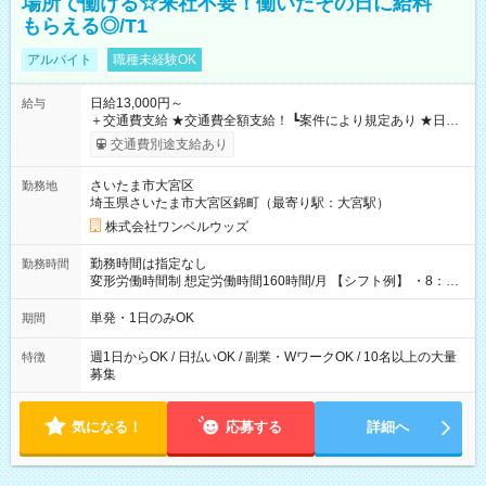
場所で働ける☆来社不要！働いたその日に給料
もらえる◎/T1
アルバイト
職種未経験OK
日給13,000円～
給与
＋交通費支給 ★交通費全額支給！ ┗案件により規定あり ★日払
いOK！（規定あり） ┗働いたその日に現金GET♪ お仕事後はコ
交通費別途支給あり
ンビニATMから 日払い分を引き落とせます！ 【試用期間】試
用期間なし
さいたま市大宮区
勤務地
埼玉県さいたま市大宮区錦町（最寄り駅：大宮駅）
株式会社ワンベルウッズ
勤務時間は指定なし
勤務時間
変形労働時間制 想定労働時間160時間/月 【シフト例】 ・8：00
～21：00
単発・1日のみOK
期間
週1日からOK / 日払いOK / 副業・WワークOK / 10名以上の大量
特徴
募集
気になる！
応募する
詳細へ