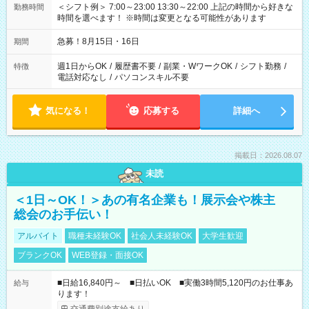
＜シフト例＞ 7:00～23:00 13:30～22:00 上記の時間から好きな
勤務時間
時間を選べます！ ※時間は変更となる可能性があります
急募！8月15日・16日
期間
週1日からOK
/
履歴書不要
/
副業・WワークOK
/
シフト勤務
/
特徴
電話対応なし
/
パソコンスキル不要
気になる！
応募する
詳細へ
掲載日：2026.08.07
未読
＜1日～OK！＞あの有名企業も！展示会や株主
総会のお手伝い！
アルバイト
職種未経験OK
社会人未経験OK
大学生歓迎
ブランクOK
WEB登録・面接OK
■日給16,840円～ ■日払いOK ■実働3時間5,120円のお仕事あ
給与
ります！