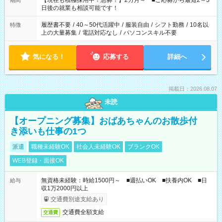
【現在も積極採用中！急募！】2カ月～ ■ご応募から最短2～3
期間
の方へ 今ご覧のお仕事で希望する勤務時間と、もう1つのお仕事
日後の就業も相談可能です！
の勤務時間。 合計で週40時間を超える場合は応募できません。
履歴書不要
/
40～50代活躍中
/
服装自由
/
シフト勤務
/
10名以
特徴
上の大量募集
/
電話対応なし
/
パソコンスキル不要
気になる！
応募する
詳細へ
掲載日：2026.08.07
未読
【オープニング募集】おばあちゃんのお散歩付
き添いも仕事の1つ
派遣
職種未経験OK
社会人未経験OK
ブランクOK
WEB登録・面接OK
無資格未経験：時給1500円～ ■週払いOK ■扶養内OK ■日
給与
収1万2000円以上
交通費別途支給あり
交通費全額支給
交通費