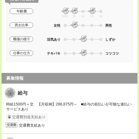
年齢層
20代
30
40
50
60
男女比率
女性
男性
職場の様子
活気あり
しずか
仕事の仕方
テキパキ
コツコツ
募集情報
給与
時給1500円＋交 【月収例】286,875円～ ■給与の前払いが可能な速払い
サービスあり
交通費別途支給あり
交通費支給あり
交通費