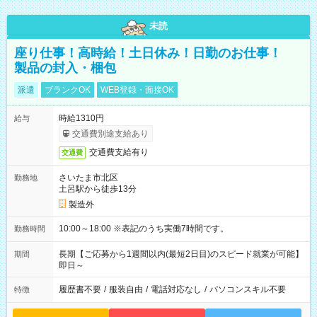
未読
座り仕事！高時給！土日休み！日勤のお仕事！
製品の封入・梱包
派遣
ブランクOK
WEB登録・面接OK
時給1310円
給与
交通費別途支給あり
交通費支給有り
交通費
さいたま市北区
勤務地
土呂駅から徒歩13分
製造外
10:00～18:00 ※表記のうち実働7時間です。
勤務時間
長期【ご応募から1週間以内(最短2日目)のスピード就業が可能】
期間
即日～
履歴書不要
/
服装自由
/
電話対応なし
/
パソコンスキル不要
特徴