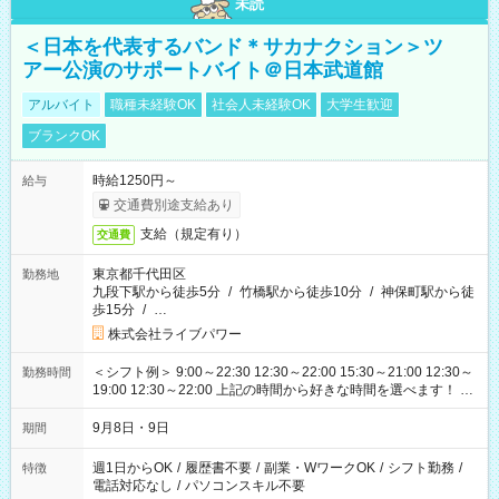
未読
＜日本を代表するバンド＊サカナクション＞ツ
アー公演のサポートバイト＠日本武道館
アルバイト
職種未経験OK
社会人未経験OK
大学生歓迎
ブランクOK
時給1250円～
給与
交通費別途支給あり
支給（規定有り）
交通費
東京都千代田区
勤務地
九段下駅から徒歩5分
/
竹橋駅から徒歩10分
/
神保町駅から徒
歩15分
/
…
株式会社ライブパワー
＜シフト例＞ 9:00～22:30 12:30～22:00 15:30～21:00 12:30～
勤務時間
19:00 12:30～22:00 上記の時間から好きな時間を選べます！ ※
時間は変更となる可能性があります
9月8日・9日
期間
週1日からOK
/
履歴書不要
/
副業・WワークOK
/
シフト勤務
/
特徴
電話対応なし
/
パソコンスキル不要