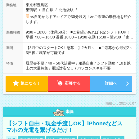
東京都豊島区
勤務地
巣鴨駅
/
目白駅
/
北池袋駅
/
…
≪自宅からドアtoドアで30分以内！≫ご希望の勤務地を紹介
します。
9:00～18:00（休憩60分） ■ご希望があれば下記シフトもOK！
勤務時間
早番 7:00～16:00 遅番 10:00～19:00 夜勤 16:30～翌9:30 「家族
と休みを合わせたい」 「余裕を持って夕飯の準備がしたい」
「できれば残業はしたくない」 など、ご希望を教えてください
【8月中のスタートOK！急募！】2カ月～ ■ご応募から最短2～
期間
ね。 ※Wワーク希望の方へ 今ご覧のお仕事で希望する勤務時間
3日後に就業が可能です！
と、もう1つのお仕事の勤務時間。 合計で週40時間を超える場
合は応募できません。
履歴書不要
/
40～50代活躍中
/
服装自由
/
シフト勤務
/
10名以
特徴
上の大量募集
/
電話対応なし
/
パソコンスキル不要
気になる！
応募する
詳細へ
掲載日：2026.08.07
未読
【シフト自由・現金手渡しOK】iPhoneなどス
マホの充電を繋げるだけ！