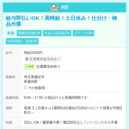
未読
給与即払いOK！高時給！土日休み！仕分け・検
品作業
派遣
職種未経験OK
社会人未経験OK
ブランクOK
WEB登録・面接OK
時給1600円
給与
交通費別途支給あり
交通費支給有り
交通費
埼玉県越谷市
勤務地
新越谷駅
その他製造
8:00～17:00 ※表記のうち実働8時間です。
勤務時間
長期【ご応募から1週間以内(最短2日目)のスピード就業が可能】
期間
即日～
日払いOK
/
履歴書不要
/
電話対応なし
/
パソコンスキル不要
特徴