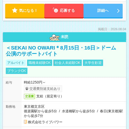
気になる！
応募する
詳細へ
掲載日：2026.08.04
未読
＜SEKAI NO OWARI＊8月15日・16日＞ドーム
公演のサポートバイト
アルバイト
職種未経験OK
社会人未経験OK
大学生歓迎
ブランクOK
時給1250円～
給与
交通費別途支給あり
支給（規定有り）
交通費
東京都文京区
勤務地
後楽園駅から徒歩5分
/
水道橋駅から徒歩5分
/
春日(東京都)駅
から徒歩7分
株式会社ライブパワー