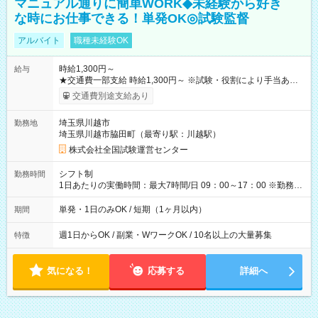
マニュアル通りに簡単WORK◆未経験から好き
な時にお仕事できる！単発OK◎試験監督
アルバイト
職種未経験OK
時給1,300円～
給与
★交通費一部支給 時給1,300円～ ※試験・役割により手当あり
※勤務回数により昇給あり 【即給（前払い）オプションあ
交通費別途支給あり
り！】 希望される場合、勤務から1週間ほどで給与の一部を受け
取れます。 ※手数料418円がかかります。 【過去試験日の収入
埼玉県川越市
勤務地
例】 ・河合塾模擬試験 8:30～17:30（休憩1時間） 時給1,300円
埼玉県川越市脇田町（最寄り駅：川越駅）
×8時間＝日収10,400円＋交通費 ※当日の役割により時給＋100
円の場合あり ・国家試験 7:00～13:30（休憩なし） 時給1,300
株式会社全国試験運営センター
円（役割手当＋100円）×6時間＝日収8,400円＋交通費 【試用期
間】試用期間なし
シフト制
勤務時間
1日あたりの実働時間：最大7時間/日 09：00～17：00 ※勤務時
間は 試験により異なります。
単発・1日のみOK / 短期（1ヶ月以内）
期間
週1日からOK / 副業・WワークOK / 10名以上の大量募集
特徴
気になる！
応募する
詳細へ