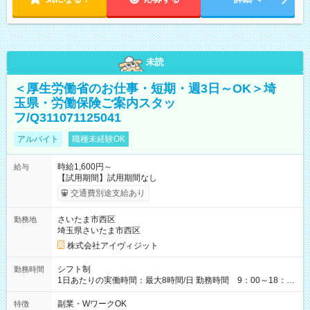
未読
＜厚生労働省のお仕事・短期・週3日～OK＞埼
玉県・労働保険ご案内スタッ
フ/Q311071125041
アルバイト
職種未経験OK
時給1,600円～
給与
【試用期間】試用期間なし
交通費別途支給あり
さいたま市西区
勤務地
埼玉県さいたま市西区
株式会社アイヴィジット
シフト制
勤務時間
1日あたりの実働時間：最大8時間/日 勤務時間 9：00～18：
00(実働8h、休憩1h) 土日祝含む週3日～OK、シフト制 ※もちろ
ん週5日勤務もOK♪ 勤務期間：2026年8月12日～9月9日※リスト
副業・WワークOK
特徴