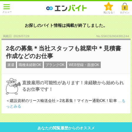
0
メニュー
気になる！
ログイン
お探しのバイト情報は掲載が終了しました。
掲載日 :2026
/
07
/
29
No.SSKCS2604381244
2名の募集＊当社スタッフも就業中＊見積書
作成などのお仕事
派遣
職種未経験OK
ブランクOK
WEB登録・面接OK
直接雇用の可能性があります！未経験から始められ
るお仕事です！
＜建設資材のリース輸送会社＞2名募集！マイカー通勤OK！駐車
...も
っとみる
あなたの閲覧履歴からのオススメ