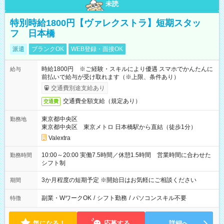
未読
特別時給1800円【ヴァレクストラ】短期スタッ
フ 日本橋
派遣
ブランクOK
WEB登録・面接OK
時給1800円 ※ご経験・スキルにより優遇 スマホでかんたんに
給与
前払いで給与が受け取れます（※上限、条件あり）
交通費別途支給あり
交通費全額支給（規定あり）
交通費
東京都中央区
勤務地
東京都中央区 東京メトロ 日本橋駅から直結（徒歩1分）
Valextra
10:00～20:00 実働7.5時間／休憩1.5時間 営業時間に合わせた
勤務時間
シフト制
3か月程度の短期予定 ※開始日はお気軽にご相談ください
期間
副業・WワークOK
/
シフト勤務
/
パソコンスキル不要
特徴
気になる！
応募する
詳細へ