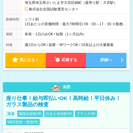
埼玉県埼玉県さいたま市大宮区錦町（最寄り駅：大宮駅）
×8時間＝日収10,400円＋交通費 ※当日の役割により時給＋100
円の場合あり ・国家試験 7:00～13:30（休憩なし） 時給1,300
株式会社全国試験運営センター
円（役割手当＋100円）×6時間＝日収8,400円＋交通費 【試用期
間】試用期間なし
シフト制
勤務時間
1日あたりの実働時間：最大7時間/日 09：00～17：00 ※勤務時
間は 試験により異なります。
単発・1日のみOK / 短期（1ヶ月以内）
期間
週1日からOK / 副業・WワークOK / 10名以上の大量募集
特徴
気になる！
応募する
詳細へ
未読
座り仕事！給与即払いOK！高時給！平日休み！
ガラス製品の検査
派遣
職種未経験OK
社会人未経験OK
ブランクOK
WEB登録・面接OK