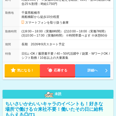
合25％割増：時給1750円
千葉県船橋市
勤務地
南船橋駅から徒歩10分程度
スマートフォンを取り扱う倉庫
(1)9:00～18:00（実働8時間） (2)10:00～18:00（実働7時間）
勤務時間
(3)10:00～17:00（実働6時間） ※時間帯選べます ※休憩60分
長期 2026年9月スタート予定
期間
日払いOK
/
履歴書不要
/
40～50代活躍中
/
副業・WワークOK
/
特徴
シフト勤務
/
10名以上の大量募集
気になる！
応募する
詳細へ
未読
ちいさいかわいいキャラのイベントも！好きな
場所で働ける☆来社不要！働いたその日に給料
もらえる◎/T1