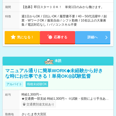
・13：00～22：00 ・22：00～翌6：00 など
【急募】即日スタートＯＫ！ 単発1日のみから働けます。
期間
週1日からOK
/
日払いOK
/
履歴書不要
/
40～50代活躍中
/
副
特徴
業・WワークOK
/
服装自由
/
シフト勤務
/
10名以上の大量募
集
/
電話対応なし
/
パソコンスキル不要
気になる！
応募する
詳細へ
未読
マニュアル通りに簡単WORK◆未経験から好き
な時にお仕事できる！単発OK◎試験監督
アルバイト
職種未経験OK
時給1,300円～
給与
★交通費一部支給 時給1,300円～ ※試験・役割により手当あり
※勤務回数により昇給あり 【即給（前払い）オプションあ
交通費別途支給あり
り！】 希望される場合、勤務から1週間ほどで給与の一部を受け
取れます。 ※手数料418円がかかります。 【過去試験日の収入
さいたま市大宮区
勤務地
例】 ・河合塾模擬試験 8:30～17:30（休憩1時間） 時給1,300円