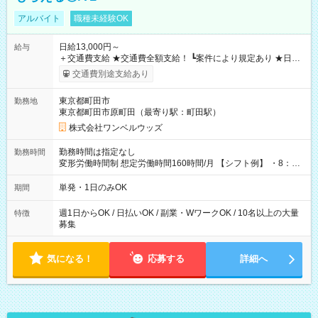
アルバイト
職種未経験OK
日給13,000円～
給与
＋交通費支給 ★交通費全額支給！ ┗案件により規定あり ★日払
いOK！（規定あり） ┗働いたその日に現金GET♪ お仕事後はコ
交通費別途支給あり
ンビニATMから 日払い分を引き落とせます！ 【試用期間】試
用期間なし
東京都町田市
勤務地
東京都町田市原町田（最寄り駅：町田駅）
株式会社ワンベルウッズ
勤務時間は指定なし
勤務時間
変形労働時間制 想定労働時間160時間/月 【シフト例】 ・8：00
～21：00
単発・1日のみOK
期間
週1日からOK / 日払いOK / 副業・WワークOK / 10名以上の大量
特徴
募集
気になる！
応募する
詳細へ