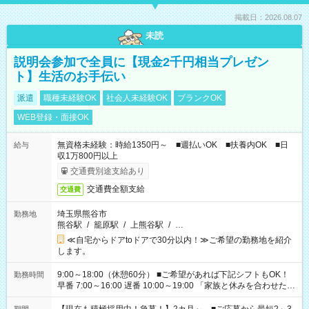
掲載日：2026.08.07
未読
説明会参加で全員に【現金2千円相当プレゼン
ト】生活のお手伝い
派遣
職種未経験OK
社会人未経験OK
ブランクOK
WEB登録・面接OK
無資格未経験：時給1350円～ ■週払いOK ■扶養内OK ■日
給与
収1万800円以上
交通費別途支給あり
交通費全額支給
交通費
埼玉県熊谷市
勤務地
熊谷駅
/
籠原駅
/
上熊谷駅
/
…
≪自宅からドアtoドアで30分以内！≫ご希望の勤務地を紹介
します。
9:00～18:00（休憩60分） ■ご希望があれば下記シフトもOK！
勤務時間
早番 7:00～16:00 遅番 10:00～19:00 「家族と休みを合わせた
い」 「余裕を持って夕飯の準備がしたい」 「できれば残業はし
たくない」 など、ご希望を教えてくださいね。 ※Wワーク希望