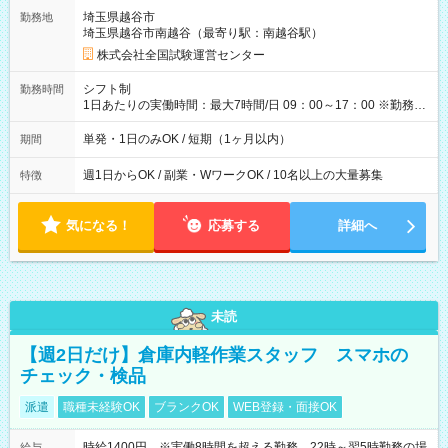
取れます。 ※手数料418円がかかります。 【過去試験日の収入
埼玉県越谷市
勤務地
例】 ・河合塾模擬試験 8:30～17:30（休憩1時間） 時給1,300円
埼玉県越谷市南越谷（最寄り駅：南越谷駅）
×8時間＝日収10,400円＋交通費 ※当日の役割により時給＋100
円の場合あり ・国家試験 7:00～13:30（休憩なし） 時給1,300
株式会社全国試験運営センター
円（役割手当＋100円）×6時間＝日収8,400円＋交通費 【試用期
間】試用期間なし
シフト制
勤務時間
1日あたりの実働時間：最大7時間/日 09：00～17：00 ※勤務時
間は 試験により異なります。
単発・1日のみOK / 短期（1ヶ月以内）
期間
週1日からOK / 副業・WワークOK / 10名以上の大量募集
特徴
気になる！
応募する
詳細へ
未読
【週2日だけ】倉庫内軽作業スタッフ スマホの
チェック・検品
派遣
職種未経験OK
ブランクOK
WEB登録・面接OK
時給1400円 ※実働8時間を超える勤務、22時～翌5時勤務の場
給与