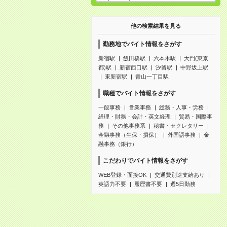
他の検索結果を見る
勤務地でバイト情報をさがす
新宿駅
飯田橋駅
六本木駅
大門(東京
都)駅
新宿西口駅
汐留駅
中野坂上駅
東新宿駅
青山一丁目駅
職種でバイト情報をさがす
一般事務
営業事務
総務・人事・労務
経理・財務・会計・英文経理
貿易・国際事
務
その他事務系
秘書・セクレタリー
金融事務（生保・損保）
外国語事務
金
融事務（銀行）
こだわりでバイト情報をさがす
WEB登録・面接OK
交通費別途支給あり
英語力不要
履歴書不要
週5日勤務