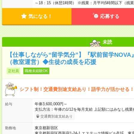
～18：15（休憩1時間） ※残業：月平均5時間以下（残
気になる！
応募する
未読
【仕事しながら“留学気分”】『駅前留学NOV
（教室運営）◆生徒の成長を応援
正社員
職種未経験OK
シフト制！交通費別途支給あり！語学力が活かせる
年俸3,600,000円～
給与
支払方法：年俸の1/12を毎月支給 上記額にはみなし残
交通費別途支給あり
東京都新宿区
勤務地
東京都新宿区西新宿1-24-1 エステック情報ビルB1F，東