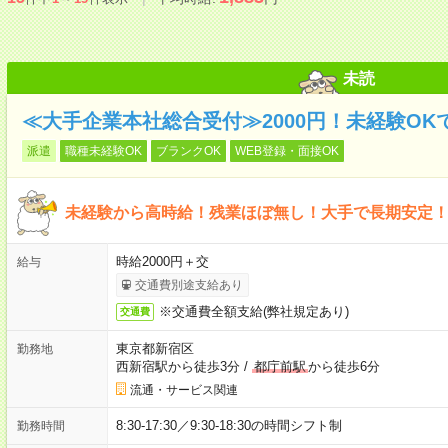
未読
≪大手企業本社総合受付≫2000円！未経験OK
派遣
職種未経験OK
ブランクOK
WEB登録・面接OK
未経験から高時給！残業ほぼ無し！大手で長期安定！
時給2000円＋交
給与
交通費別途支給あり
※交通費全額支給(弊社規定あり)
交通費
東京都新宿区
勤務地
西新宿駅から徒歩3分
/
都庁前駅
から徒歩6分
流通・サービス関連
8:30-17:30／9:30-18:30の時間シフト制
勤務時間