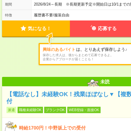
2026/8/24～長期 ※長期更新予定※開始日は10/1ま
期間
履歴書不要
/
服装自由
特徴
気になる！
応募する
興味のあるバイト
は、とりあえず保存しよう♪
保存した求人は、後からまとめて応募できるよ。
企業からアプローチが届くことも！
未読
【電話なし】未経験OK！残業ほぼなし▼【複
付
派遣
職種未経験OK
ブランクOK
WEB登録・面接OK
時給1700円！中野坂上での受付