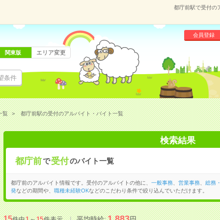
都庁前駅で受付の
会員登録
エリア変更
関東版
望条件
一覧
都庁前駅の受付のアルバイト・バイト一覧
検索結果
都庁前
受付
で
のバイト一覧
都庁前のアルバイト情報です。受付のアルバイトの他に、
一般事務
、
営業事務
、
総務
発
などの期間や、
職種未経験OK
などのこだわり条件で絞り込んでいただけます。
1,883
15
平均時給:
円
件中
1
～
15
件表示