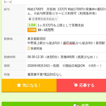
時給1700円 月収例 13万円 時給1700円×実働4h×
給与
ん。※給与即受取りサービス利用可（利用条件有）
交通費別途支給あり
1ヶ月3万円を上限として実費支給
交通費
10～15万円
月収例
東京都新宿区
勤務地
中野坂上駅から徒歩5分
/
都庁前駅
から徒歩9分
/
新宿駅
医療関連
08:30-12:30（休憩0分）実働4時間（残業少なめ！）
勤務時間
2026年08月24日～長期 ※開始日相談OK ※8月～！
期間
履歴書不要
/
電話対応なし
特徴
気になる！
応募する
未読