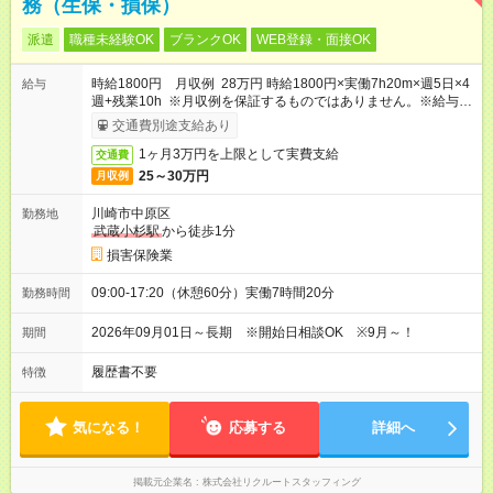
務（生保・損保）
派遣
職種未経験OK
ブランクOK
WEB登録・面接OK
時給1800円 月収例 28万円 時給1800円×実働7h20m×週5日×4
給与
週+残業10h ※月収例を保証するものではありません。※給与即
受取りサービス利用可（利用条件有）
交通費別途支給あり
1ヶ月3万円を上限として実費支給
交通費
25～30万円
月収例
川崎市中原区
勤務地
武蔵小杉駅
から徒歩1分
損害保険業
09:00-17:20（休憩60分）実働7時間20分
勤務時間
2026年09月01日～長期 ※開始日相談OK ※9月～！
期間
履歴書不要
特徴
気になる！
応募する
詳細へ
掲載元企業名
株式会社リクルートスタッフィング