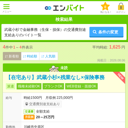
0
メニュー
気になる！
ログイン
検索結果
武蔵小杉で金融事務（生保・損保）の交通費別途
条件の変更
支給ありのバイト一覧
4
1,625
件中
1
～
4
件表示
平均時給:
円
新着順
時給順
人気順
掲載日：2026.08.06
未読
NEW
【在宅あり】武蔵小杉×残業なし×保険事務
派遣
職種未経験OK
ブランクOK
WEB登録・面接OK
時給1500円 月収例 225,000円
給与
交通費別途支給あり
全額支給
交通費
20～25万円
月収例
川崎市中原区
勤務地