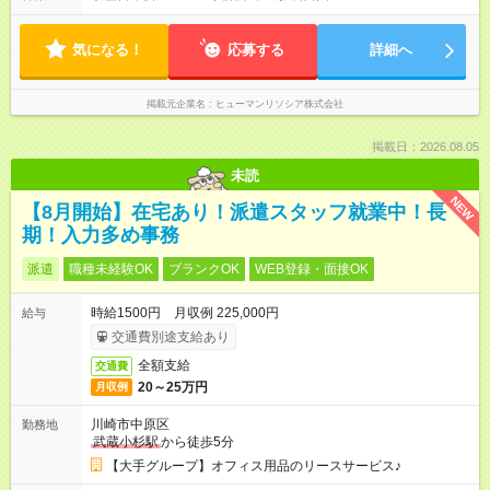
気になる！
応募する
詳細へ
掲載元企業名
ヒューマンリソシア株式会社
掲載日：2026.08.05
未読
NEW
【8月開始】在宅あり！派遣スタッフ就業中！長
期！入力多め事務
派遣
職種未経験OK
ブランクOK
WEB登録・面接OK
時給1500円 月収例 225,000円
給与
交通費別途支給あり
全額支給
交通費
20～25万円
月収例
川崎市中原区
勤務地
武蔵小杉駅
から徒歩5分
【大手グループ】オフィス用品のリースサービス♪