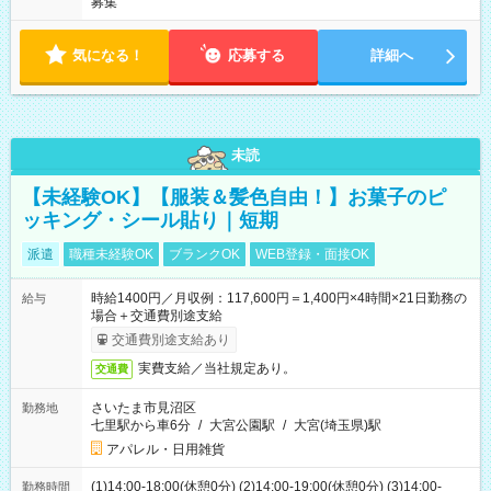
募集
気になる！
応募する
詳細へ
未読
【未経験OK】【服装＆髪色自由！】お菓子のピ
ッキング・シール貼り｜短期
派遣
職種未経験OK
ブランクOK
WEB登録・面接OK
時給1400円／月収例：117,600円＝1,400円×4時間×21日勤務の
給与
場合＋交通費別途支給
交通費別途支給あり
実費支給／当社規定あり。
交通費
さいたま市見沼区
勤務地
七里駅から車6分
/
大宮公園駅
/
大宮(埼玉県)駅
アパレル・日用雑貨
(1)14:00-18:00(休憩0分) (2)14:00-19:00(休憩0分) (3)14:00-
勤務時間