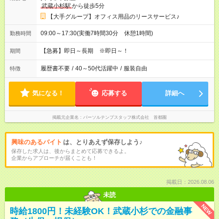
武蔵小杉駅
から徒歩5分
【大手グループ】オフィス用品のリースサービス♪
09:00～17:30(実働7時間30分 休憩1時間)
勤務時間
【急募】即日～長期 ※即日～！
期間
履歴書不要
/
40～50代活躍中
/
服装自由
特徴
気になる！
応募する
詳細へ
掲載元企業名
パーソルテンプスタッフ株式会社 首都圏
興味のあるバイト
は、とりあえず保存しよう♪
保存した求人は、後からまとめて応募できるよ。
企業からアプローチが届くことも！
掲載日：2026.08.06
未読
NEW
時給1800円！未経験OK！武蔵小杉での金融事