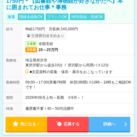
1750円＊【図書館や博物館が好きなかたへ】本
に囲まれてお仕事＊事務
派遣
職種未経験OK
ブランクOK
WEB登録・面接OK
時給1750円 月収例 245,000円
給与
交通費別途支給あり
全額支給
交通費
20～25万円
月収例
埼玉県所沢市
勤務地
東所沢駅から徒歩10分
/
所沢駅から民間バス12分
■文芸資料の収集・保存・展示をおこなっています
09:00～17:00(実働7時間 休憩1時間) ※10時～18時もご相談OK
勤務時間
です！
2026年09月上旬～長期 ※9月～！
期間
履歴書不要
/
40～50代活躍中
特徴
気になる！
応募する
詳細へ