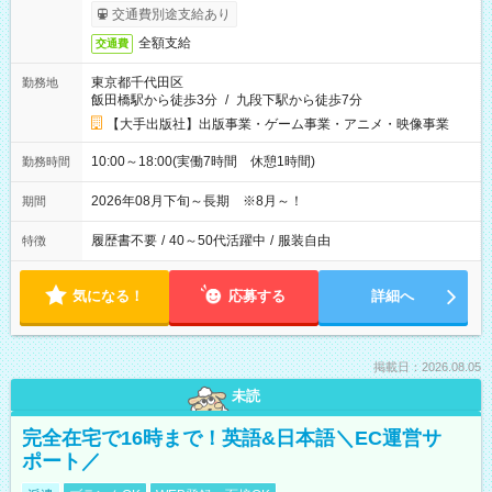
交通費別途支給あり
全額支給
交通費
東京都千代田区
勤務地
飯田橋駅から徒歩3分
/
九段下駅から徒歩7分
【大手出版社】出版事業・ゲーム事業・アニメ・映像事業
10:00～18:00(実働7時間 休憩1時間)
勤務時間
2026年08月下旬～長期 ※8月～！
期間
履歴書不要
/
40～50代活躍中
/
服装自由
特徴
気になる！
応募する
詳細へ
掲載日：2026.08.05
未読
完全在宅で16時まで！英語&日本語＼EC運営サ
ポート／