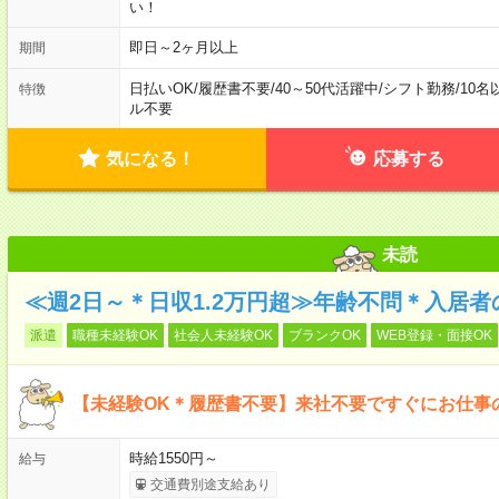
い！
即日～2ヶ月以上
期間
日払いOK
/
履歴書不要
/
40～50代活躍中
/
シフト勤務
/
10名
特徴
ル不要
気になる！
応募する
未読
≪週2日～＊日収1.2万円超≫年齢不問＊入居
派遣
職種未経験OK
社会人未経験OK
ブランクOK
WEB登録・面接OK
【未経験OK＊履歴書不要】来社不要ですぐにお仕事
時給1550円～
給与
交通費別途支給あり