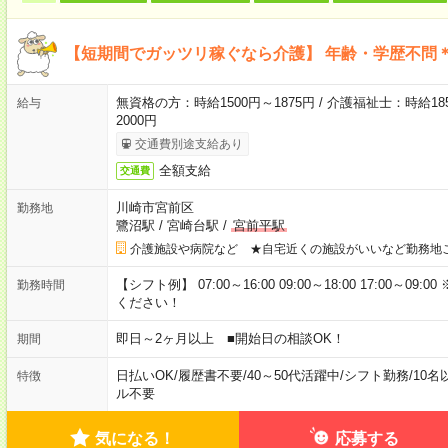
【短期間でガッツリ稼ぐなら介護】 年齢・学歴不問＊
無資格の方：時給1500円～1875円 / 介護福祉士：時給185
給与
2000円
交通費別途支給あり
全額支給
交通費
川崎市宮前区
勤務地
鷺沼駅
/
宮崎台駅
/
宮前平駅
介護施設や病院など ★自宅近くの施設がいいなど勤務地
【シフト例】 07:00～16:00 09:00～18:00 17:00
勤務時間
ください！
即日～2ヶ月以上 ■開始日の相談OK！
期間
日払いOK
/
履歴書不要
/
40～50代活躍中
/
シフト勤務
/
10名
特徴
ル不要
気になる！
応募する