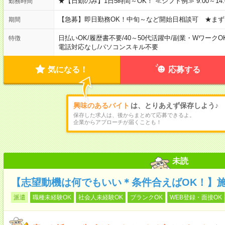
★【日勤のみ】1日5時間～OK！ ≪シフト例≫ 9:00～14:00 10
勤務時間
【急募】即日勤務OK！中旬～など開始日相談可 ★まず
期間
日払いOK
/
履歴書不要
/
40～50代活躍中
/
副業・WワークO
特徴
電話対応なし
/
パソコンスキル不要
気になる！
応募する
興味のあるバイト
は、とりあえず保存しよう♪
保存した求人は、後からまとめて応募できるよ。
企業からアプローチが届くことも！
未読
【志望動機は何でもいい＊条件合えばOK！】
派遣
職種未経験OK
社会人未経験OK
ブランクOK
WEB登録・面接OK