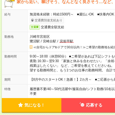
家から近い、稼げそう、なんとなく良さそう…など、
無資格未経験：時給1500円～ ■週払いOK ■扶養内OK 
給与
交通費別途支給あり
交通費全額支給
交通費
川崎市宮前区
勤務地
鷺沼駅
/
宮崎台駅
/
宮前平駅
≪自宅からドアtoドアで30分以内！≫ご希望の勤務地を紹
9:00～18:00（休憩60分） ■ご希望があれば下記シフトもOK！ 
勤務時間
夜勤 16:30～翌9:30 「家族と休みを合わせたい」 
残業はしたくない」 など、ご希望を教えてくださいね。
望する勤務時間と、もう1つのお仕事の勤務時間。 合計
【8月中のスタートOK！急募！】2カ月～ ■ご応募から
期間
履歴書不要
/
40～50代活躍中
/
服装自由
/
シフト勤務
/
10名
特徴
不要
気になる！
応募する