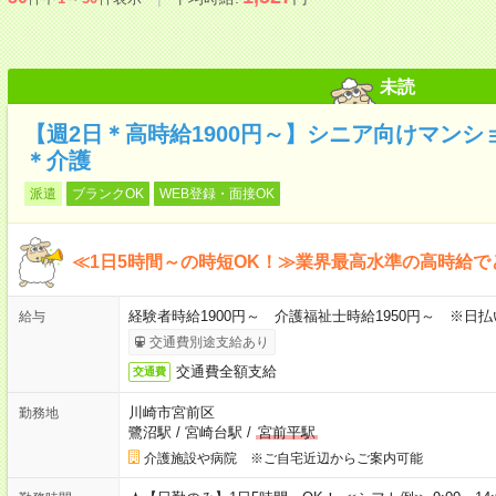
未読
【週2日＊高時給1900円～】シニア向けマン
＊介護
派遣
ブランクOK
WEB登録・面接OK
≪1日5時間～の時短OK！≫業界最高水準の高時給で
経験者時給1900円～ 介護福祉士時給1950円～ ※日払
給与
交通費別途支給あり
交通費全額支給
交通費
川崎市宮前区
勤務地
鷺沼駅
/
宮崎台駅
/
宮前平駅
介護施設や病院 ※ご自宅近辺からご案内可能