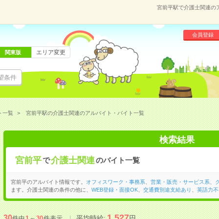
宮前平駅で介護士関連の
会員登録
エリア変更
関東版
望条件
ト一覧
宮前平駅の介護士関連のアルバイト・バイト一覧
検索結果
宮前平
介護士関連
で
のバイト一覧
宮前平のアルバイト情報です。
オフィスワーク・事務系
、
営業・販売・サービス系
、
ます。介護士関連の条件の他に、
WEB登録・面接OK
、
交通費別途支給あり
、
英語力不
1,527
30
平均時給:
円
件中
1
～
30
件表示