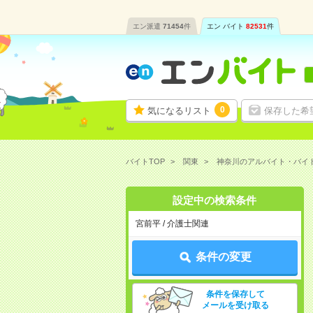
エン派遣
71454
件
エン バイト
82531
件
0
気になるリスト
保存した希
バイトTOP
関東
神奈川のアルバイト・バイ
設定中の検索条件
宮前平 / 介護士関連
条件の変更
条件を保存して
メールを受け取る