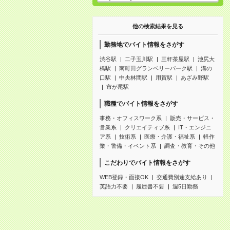
他の検索結果を見る
勤務地でバイト情報をさがす
渋谷駅
二子玉川駅
三軒茶屋駅
池尻大
橋駅
南町田グランベリーパーク駅
溝の
口駅
中央林間駅
用賀駅
あざみ野駅
市が尾駅
職種でバイト情報をさがす
事務・オフィスワーク系
販売・サービス・
営業系
クリエイティブ系
IT・エンジニ
ア系
技術系
医療・介護・福祉系
軽作
業・警備・イベント系
調査・教育・その他
こだわりでバイト情報をさがす
WEB登録・面接OK
交通費別途支給あり
英語力不要
履歴書不要
週5日勤務