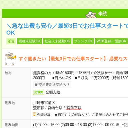
未読
＼急な出費も安心／最短3日でお仕事スタート
OK
派遣
職種未経験OK
社会人未経験OK
ブランクOK
WEB登録・面接OK
すぐ働きたい【最短3日でお仕事スタート】 必要な
無資格の方：時給1500円～1875円 / 介護福祉士：時給185
給与
2000円 ■日払いOK ■日収例：1万2000円（時給1500
交通費別途支給あり
全額支給
交通費
川崎市宮前区
勤務地
鷺沼駅
/
宮崎台駅
/
宮前平駅
介護施設 ★自宅近くの施設など、ご希望に合わせてご紹
(1)07:00～16:00 (2)09:00～18:00 (3)17:00～
勤務時間