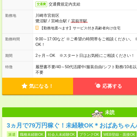
交通費規定内支給
交通費
川崎市宮前区
勤務地
鷺沼駅
/
宮崎台駅
/
宮前平駅
【勤務地選べます】サービス付き高齢者向け住宅
9:00～17:00など ※ご希望の時間帯をご相談ください
勤務時間
OK！
2ヶ月～OK ※スタート日はお気軽にご相談ください！
期間
履歴書不要
/
40～50代活躍中
/
服装自由
/
シフト勤務
/
10名
特徴
不要
気になる！
応募する
未読
3ヵ月で79万円稼ぐ！未経験OK＊おばあちゃ
派遣
職種未経験OK
社会人未経験OK
ブランクOK
WEB登録・面接OK