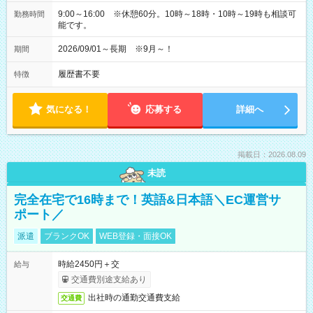
9:00～16:00 ※休憩60分。10時～18時・10時～19時も相談可
勤務時間
能です。
2026/09/01～長期 ※9月～！
期間
履歴書不要
特徴
気になる！
応募する
詳細へ
掲載日：2026.08.09
未読
完全在宅で16時まで！英語&日本語＼EC運営サ
ポート／
派遣
ブランクOK
WEB登録・面接OK
時給2450円＋交
給与
交通費別途支給あり
出社時の通勤交通費支給
交通費