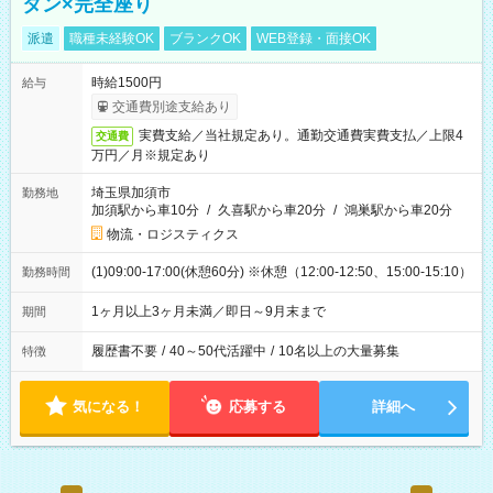
タン×完全座り
派遣
職種未経験OK
ブランクOK
WEB登録・面接OK
時給1500円
給与
交通費別途支給あり
実費支給／当社規定あり。通勤交通費実費支払／上限4
交通費
万円／月※規定あり
埼玉県加須市
勤務地
加須駅から車10分
/
久喜駅から車20分
/
鴻巣駅から車20分
物流・ロジスティクス
(1)09:00-17:00(休憩60分) ※休憩（12:00-12:50、15:00-15:10）
勤務時間
1ヶ月以上3ヶ月未満／即日～9月末まで
期間
履歴書不要
/
40～50代活躍中
/
10名以上の大量募集
特徴
気になる！
応募する
詳細へ