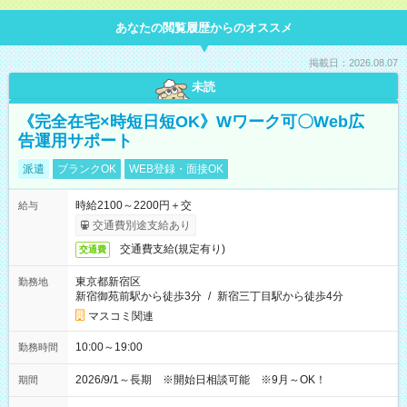
あなたの閲覧履歴からのオススメ
掲載日：2026.08.07
未読
《完全在宅×時短日短OK》Wワーク可〇Web広
告運用サポート
派遣
ブランクOK
WEB登録・面接OK
時給2100～2200円＋交
給与
交通費別途支給あり
交通費支給(規定有り)
交通費
東京都新宿区
勤務地
新宿御苑前駅から徒歩3分
/
新宿三丁目駅から徒歩4分
マスコミ関連
10:00～19:00
勤務時間
2026/9/1～長期 ※開始日相談可能 ※9月～OK！
期間