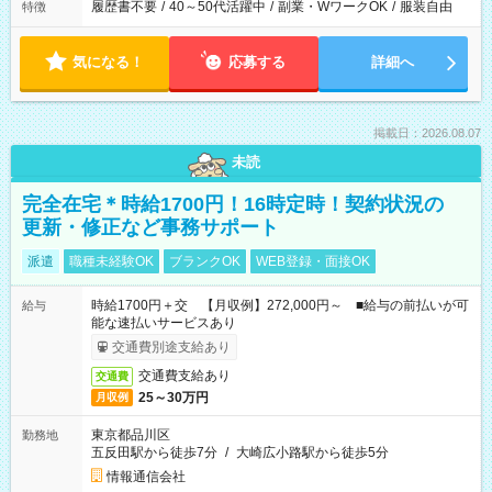
履歴書不要
/
40～50代活躍中
/
副業・WワークOK
/
服装自由
特徴
気になる！
応募する
詳細へ
掲載日：2026.08.07
未読
完全在宅＊時給1700円！16時定時！契約状況の
更新・修正など事務サポート
派遣
職種未経験OK
ブランクOK
WEB登録・面接OK
時給1700円＋交 【月収例】272,000円～ ■給与の前払いが可
給与
能な速払いサービスあり
交通費別途支給あり
交通費支給あり
交通費
25～30万円
月収例
東京都品川区
勤務地
五反田駅から徒歩7分
/
大崎広小路駅から徒歩5分
情報通信会社