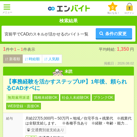
0
メニュー
気になる！
ログイン
検索結果
条件の変更
宮前平でCADのスキルが活かせるのバイト一覧
1
1,350
件中
1
～
1
件表示
平均時給:
円
新着順
時給順
人気順
掲載日：2026.08.02
未読
【事務経験を活かすステップUP】1年後、頼られ
るCADオペに
無期雇用派遣
職種未経験OK
社会人未経験OK
ブランクOK
WEB登録・面接OK
月給22万5,000円～50万円＋地域／住宅手当＋残業代 ※残業代
給与
は全額支給します。 ※各種手当あり ※経験・年齢・能力等を
考慮して加給・優遇します。
交通費別途支給あり