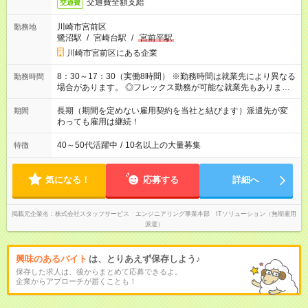
交通費全額支給
交通費
川崎市宮前区
勤務地
鷺沼駅
/
宮崎台駅
/
宮前平駅
川崎市宮前区にある企業
8：30～17：30（実働8時間） ※勤務時間は就業先により異なる
勤務時間
場合があります。 ◎フレックス勤務が可能な就業先もありま
す。 ◎今よりもさらに働きやすい環境をつくるべく、 働き方
改革に全社をあげて取り組んでいます。
長期（期間を定めない雇用契約を当社と結びます）派遣先が変
期間
わっても雇用は継続！
40～50代活躍中
/
10名以上の大量募集
特徴
気になる！
応募する
詳細へ
掲載元企業名
株式会社スタッフサービス エンジニアリング事業本部 ITソリューション（無期雇用
派遣）
興味のあるバイト
は、とりあえず保存しよう♪
保存した求人は、後からまとめて応募できるよ。
企業からアプローチが届くことも！