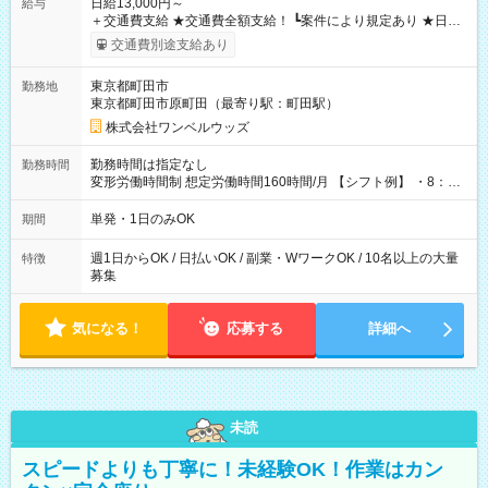
日給13,000円～
給与
＋交通費支給 ★交通費全額支給！ ┗案件により規定あり ★日払
いOK！（規定あり） ┗働いたその日に現金GET♪ お仕事後はコ
交通費別途支給あり
ンビニATMから 日払い分を引き落とせます！ 【試用期間】試
用期間なし
東京都町田市
勤務地
東京都町田市原町田（最寄り駅：町田駅）
株式会社ワンベルウッズ
勤務時間は指定なし
勤務時間
変形労働時間制 想定労働時間160時間/月 【シフト例】 ・8：00
～21：00
単発・1日のみOK
期間
週1日からOK / 日払いOK / 副業・WワークOK / 10名以上の大量
特徴
募集
気になる！
応募する
詳細へ
未読
スピードよりも丁寧に！未経験OK！作業はカン