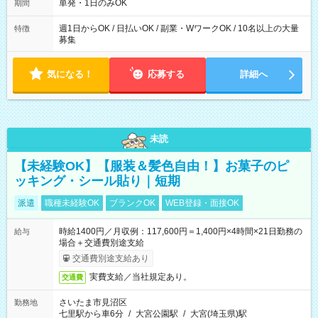
単発・1日のみOK
期間
週1日からOK / 日払いOK / 副業・WワークOK / 10名以上の大量
特徴
募集
気になる！
応募する
詳細へ
未読
【未経験OK】【服装＆髪色自由！】お菓子のピ
ッキング・シール貼り｜短期
派遣
職種未経験OK
ブランクOK
WEB登録・面接OK
時給1400円／月収例：117,600円＝1,400円×4時間×21日勤務の
給与
場合＋交通費別途支給
交通費別途支給あり
実費支給／当社規定あり。
交通費
さいたま市見沼区
勤務地
七里駅から車6分
/
大宮公園駅
/
大宮(埼玉県)駅