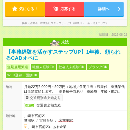
気になる！
応募する
詳細へ
掲載元企業名
株式会社スタッフサービス（神奈川・千葉・埼玉エリア）
掲載日：2026.08.02
未読
【事務経験を活かすステップUP】1年後、頼られ
るCADオペに
無期雇用派遣
職種未経験OK
社会人未経験OK
ブランクOK
WEB登録・面接OK
月給22万5,000円～50万円＋地域／住宅手当＋残業代 ※残業代
給与
は全額支給します。 ※各種手当あり ※経験・年齢・能力等を
考慮して加給・優遇します。
交通費別途支給あり
交通費全額支給
交通費
川崎市宮前区
勤務地
鷺沼駅
/
宮崎台駅
/
宮前平駅
川崎市宮前区にある企業