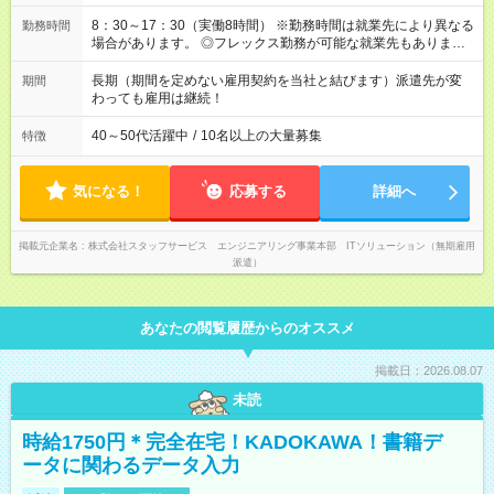
8：30～17：30（実働8時間） ※勤務時間は就業先により異なる
勤務時間
場合があります。 ◎フレックス勤務が可能な就業先もありま
す。 ◎今よりもさらに働きやすい環境をつくるべく、 働き方
改革に全社をあげて取り組んでいます。
長期（期間を定めない雇用契約を当社と結びます）派遣先が変
期間
わっても雇用は継続！
40～50代活躍中
/
10名以上の大量募集
特徴
気になる！
応募する
詳細へ
掲載元企業名
株式会社スタッフサービス エンジニアリング事業本部 ITソリューション（無期雇用
派遣）
あなたの閲覧履歴からのオススメ
掲載日：2026.08.07
未読
時給1750円＊完全在宅！KADOKAWA！書籍デ
ータに関わるデータ入力