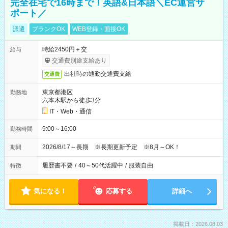
完全在宅で16時まで！英語&日本語＼EC運営サ
ポート／
派遣
ブランクOK
WEB登録・面接OK
時給2450円＋交
給与
交通費別途支給あり
出社時の通勤交通費支給
交通費
東京都港区
勤務地
六本木駅から徒歩3分
IT・Web・通信
9:00～16:00
勤務時間
2026/8/17～長期 ※長期更新予定 ※8月～OK！
期間
履歴書不要
/
40～50代活躍中
/
服装自由
特徴
気になる！
応募する
詳細へ
掲載日：2026.08.03