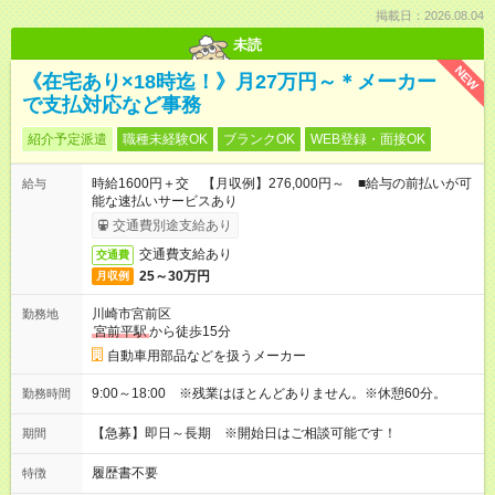
掲載日：2026.08.04
未読
NEW
《在宅あり×18時迄！》月27万円～＊メーカー
で支払対応など事務
紹介予定派遣
職種未経験OK
ブランクOK
WEB登録・面接OK
時給1600円＋交 【月収例】276,000円～ ■給与の前払いが可
給与
能な速払いサービスあり
交通費別途支給あり
交通費支給あり
交通費
25～30万円
月収例
川崎市宮前区
勤務地
宮前平駅
から徒歩15分
自動車用部品などを扱うメーカー
9:00～18:00 ※残業はほとんどありません。※休憩60分。
勤務時間
【急募】即日～長期 ※開始日はご相談可能です！
期間
履歴書不要
特徴