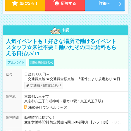
気になる！
応募する
詳細へ
未読
人気イベントも！好きな場所で働けるイベント
スタッフ☆来社不要！働いたその日に給料もら
える日払い/T1
アルバイト
職種未経験OK
日給13,000円～
給与
＋交通費支給 ★交通費全額支給！ ┗案件により規定あり ★日払
いOK！（規定あり） ┗働いたその日に現金GET♪ お仕事後はコ
交通費別途支給あり
ンビニATMから 日払い分を引き落とせます！ 【試用期間】試
用期間なし
東京都八王子市
勤務地
東京都八王子市明神町（最寄り駅：京王八王子駅）
株式会社ワンベルウッズ
勤務時間は指定なし
勤務時間
変形労働時間制 想定労働時間160時間/月 【シフト例】 ・8：00
～21：00