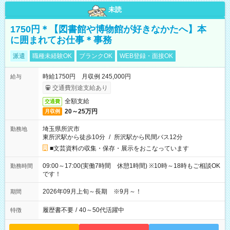
未読
1750円＊【図書館や博物館が好きなかたへ】本
に囲まれてお仕事＊事務
派遣
職種未経験OK
ブランクOK
WEB登録・面接OK
時給1750円 月収例 245,000円
給与
交通費別途支給あり
全額支給
交通費
20～25万円
月収例
埼玉県所沢市
勤務地
東所沢駅から徒歩10分
/
所沢駅から民間バス12分
■文芸資料の収集・保存・展示をおこなっています
09:00～17:00(実働7時間 休憩1時間) ※10時～18時もご相談OK
勤務時間
です！
2026年09月上旬～長期 ※9月～！
期間
履歴書不要
/
40～50代活躍中
特徴