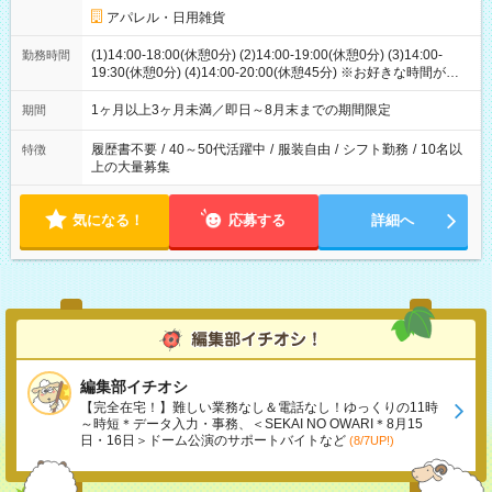
アパレル・日用雑貨
(1)14:00-18:00(休憩0分) (2)14:00-19:00(休憩0分) (3)14:00-
勤務時間
19:30(休憩0分) (4)14:00-20:00(休憩45分) ※お好きな時間が選べ
ます
1ヶ月以上3ヶ月未満／即日～8月末までの期間限定
期間
履歴書不要
/
40～50代活躍中
/
服装自由
/
シフト勤務
/
10名以
特徴
上の大量募集
気になる！
応募する
詳細へ
編集部イチオシ
【完全在宅！】難しい業務なし＆電話なし！ゆっくりの11時
～時短＊データ入力・事務、＜SEKAI NO OWARI＊8月15
日・16日＞ドーム公演のサポートバイトなど
(8/7UP!)