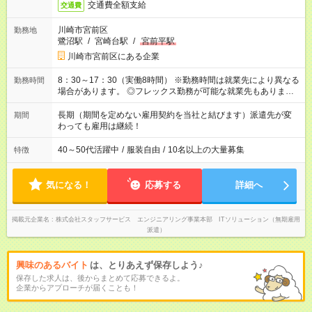
交通費全額支給
交通費
川崎市宮前区
勤務地
鷺沼駅
/
宮崎台駅
/
宮前平駅
川崎市宮前区にある企業
8：30～17：30（実働8時間） ※勤務時間は就業先により異なる
勤務時間
場合があります。 ◎フレックス勤務が可能な就業先もありま
す。 ◎今よりもさらに働きやすい環境をつくるべく、 働き方
改革に全社をあげて取り組んでいます。
長期（期間を定めない雇用契約を当社と結びます）派遣先が変
期間
わっても雇用は継続！
40～50代活躍中
/
服装自由
/
10名以上の大量募集
特徴
気になる！
応募する
詳細へ
掲載元企業名
株式会社スタッフサービス エンジニアリング事業本部 ITソリューション（無期雇用
派遣）
興味のあるバイト
は、とりあえず保存しよう♪
保存した求人は、後からまとめて応募できるよ。
企業からアプローチが届くことも！