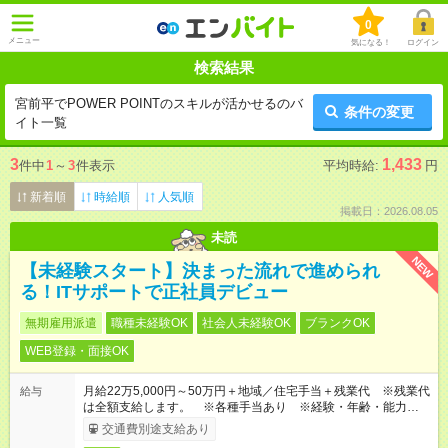
0
メニュー
気になる！
ログイン
検索結果
宮前平でPOWER POINTのスキルが活かせるのバ
条件の変更
イト一覧
3
1,433
件中
1
～
3
件表示
平均時給:
円
新着順
時給順
人気順
掲載日：2026.08.05
未読
NEW
【未経験スタート】決まった流れで進められ
る！ITサポートで正社員デビュー
無期雇用派遣
職種未経験OK
社会人未経験OK
ブランクOK
WEB登録・面接OK
月給22万5,000円～50万円＋地域／住宅手当＋残業代 ※残業代
給与
は全額支給します。 ※各種手当あり ※経験・年齢・能力等を
考慮して加給・優遇します。
交通費別途支給あり