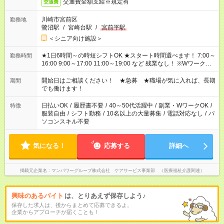
交通費全額支給※規定有
交通費
川崎市宮前区
勤務地
鷺沼駅
/
宮崎台駅
/
宮前平駅
＜シニア向け施設＞
★1日6時間～の時短シフトOK ★スタート時間選べます！ 7:00～
勤務時間
16:00 9:00～17:00 11:00～19:00 など 残業なし！ ※Wワークの
場合、他のお仕事と合わせ週40時間超の就業はご案内できませ
ん ※法令に基づき、週20時間以上勤務は社会保険への加入対象
開始日はご相談ください！ ★急募 ★職場が気に入れば、長期
期間
となります ※労働者派遣法（日雇い派遣の原則禁止）により、
でも働けます！
短時間・短期間の就業はご案内が難しい場合があります
日払いOK
/
履歴書不要
/
40～50代活躍中
/
副業・WワークOK
/
特徴
服装自由
/
シフト勤務
/
10名以上の大量募集
/
電話対応なし
/
パ
ソコンスキル不要
気になる！
応募する
詳細へ
掲載元企業名
マンパワーグループ株式会社 ケアサービス事業部 （医療福祉介護関連）
興味のあるバイト
は、とりあえず保存しよう♪
保存した求人は、後からまとめて応募できるよ。
企業からアプローチが届くことも！