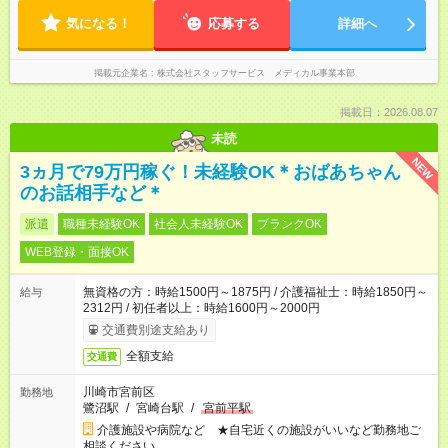
気になる！
応募する
詳細へ
掲載元企業名
株式会社スタッフサービス メディカル事業本部
掲載日：2026.08.07
未読
NEW
3ヵ月で79万円稼ぐ！未経験OK＊おばあちゃん
のお話相手など＊
派遣
職種未経験OK
社会人未経験OK
ブランクOK
WEB登録・面接OK
無資格の方：時給1500円～1875円 / 介護福祉士：時給1850円～
給与
2312円 / 初任者以上：時給1600円～2000円
交通費別途支給あり
全額支給
交通費
川崎市宮前区
勤務地
鷺沼駅
/
宮崎台駅
/
宮前平駅
介護施設や病院など ★自宅近くの施設がいいなど勤務地ご
相談ください