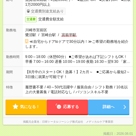
1万2000円以上
交通費別途支給あり
交通費全額支給
交通費
川崎市宮前区
勤務地
鷺沼駅
/
宮崎台駅
/
宮前平駅
≪自宅からドアtoドアで30分以内！≫ご希望の勤務地を紹介
します。
9:00～18:00（休憩60分） ■ご希望があれば下記シフトもOK！
勤務時間
早番 7:00～16:00 遅番 10:00～19:00 夜勤 16:30～翌9:30 「家族
と休みを合わせたい」 「余裕を持って夕飯の準備がしたい」
「できれば残業はしたくない」 など、ご希望を教えてください
【8月中のスタートOK！急募！】2カ月～ ■ご応募から最短2～
期間
ね。 ※Wワーク希望の方へ 今ご覧のお仕事で希望する勤務時間
3日後に就業が可能です！
と、もう1つのお仕事の勤務時間。 合計で週40時間を超える場
合は応募できません。
履歴書不要
/
40～50代活躍中
/
服装自由
/
シフト勤務
/
10名以
特徴
上の大量募集
/
電話対応なし
/
パソコンスキル不要
気になる！
応募する
詳細へ
掲載元企業名
日研トータルソーシング株式会社 メディカルケア事業部
掲載日：2026.08.01