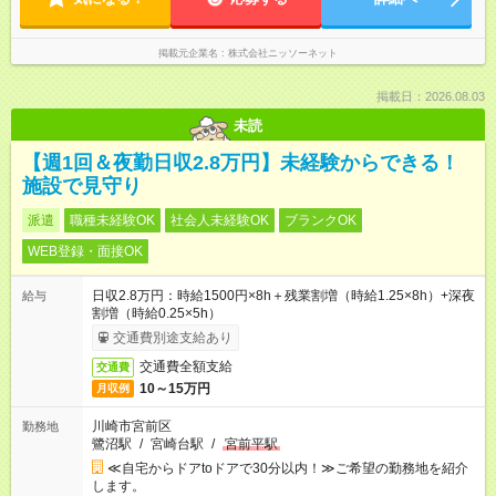
掲載元企業名
株式会社ニッソーネット
掲載日：2026.08.03
未読
【週1回＆夜勤日収2.8万円】未経験からできる！
施設で見守り
派遣
職種未経験OK
社会人未経験OK
ブランクOK
WEB登録・面接OK
日収2.8万円：時給1500円×8h＋残業割増（時給1.25×8h）+深夜
給与
割増（時給0.25×5h）
交通費別途支給あり
交通費全額支給
交通費
10～15万円
月収例
川崎市宮前区
勤務地
鷺沼駅
/
宮崎台駅
/
宮前平駅
≪自宅からドアtoドアで30分以内！≫ご希望の勤務地を紹介
します。