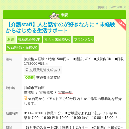
掲載日：2026.08.08
未読
NEW
【介護staff】人と話すのが好きな方に＊未経験
からはじめる生活サポート
派遣
職種未経験OK
社会人未経験OK
ブランクOK
WEB登録・面接OK
無資格未経験：時給1500円～ ■週払いOK ■扶養内OK ■日収
給与
1万2000円以上
交通費別途支給あり
交通費全額支給
交通費
川崎市宮前区
勤務地
鷺沼駅
/
宮崎台駅
/
宮前平駅
≪自宅からドアtoドアで30分以内！≫ご希望の勤務地を紹介
します。
9:00～18:00（休憩60分） ■ご希望があれば下記シフトもOK！
勤務時間
早番 7:00～16:00 遅番 10:00～19:00 時短 10:00～15:00 「家
族と休みを合わせたい」 「余裕を持って夕飯の準備がしたい」
「できれば残業はしたくない」 など、ご希望を教えてください
【8月中のスタートOK！急募！】2カ月～ ■ご応募から最短2～
期間