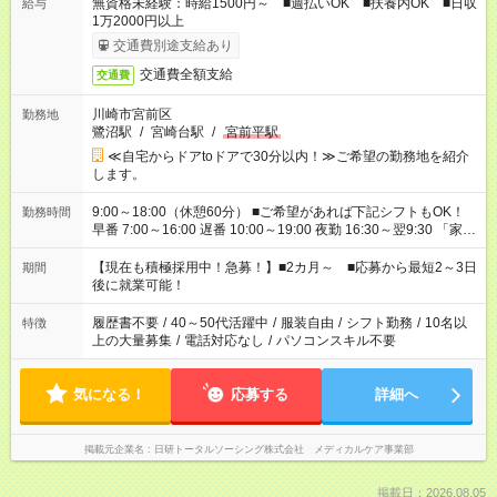
無資格未経験：時給1500円～ ■週払いOK ■扶養内OK ■日収
給与
1万2000円以上
交通費別途支給あり
交通費全額支給
交通費
川崎市宮前区
勤務地
鷺沼駅
/
宮崎台駅
/
宮前平駅
≪自宅からドアtoドアで30分以内！≫ご希望の勤務地を紹介
します。
9:00～18:00（休憩60分） ■ご希望があれば下記シフトもOK！
勤務時間
早番 7:00～16:00 遅番 10:00～19:00 夜勤 16:30～翌9:30 「家族
と休みを合わせたい」 「余裕を持って夕飯の準備がしたい」
「できれば残業はしたくない」 など、ご希望を教えてください
【現在も積極採用中！急募！】■2カ月～ ■応募から最短2～3日
期間
ね。 ※Wワーク希望の方へ 今ご覧のお仕事で希望する勤務時間
後に就業可能！
と、もう1つのお仕事の勤務時間。 合計で週40時間を超える場
合は応募できません。
履歴書不要
/
40～50代活躍中
/
服装自由
/
シフト勤務
/
10名以
特徴
上の大量募集
/
電話対応なし
/
パソコンスキル不要
気になる！
応募する
詳細へ
掲載元企業名
日研トータルソーシング株式会社 メディカルケア事業部
掲載日：2026.08.05