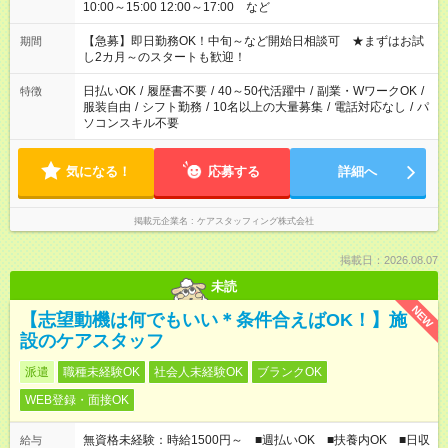
10:00～15:00 12:00～17:00 など
【急募】即日勤務OK！中旬～など開始日相談可 ★まずはお試
期間
し2カ月～のスタートも歓迎！
日払いOK
/
履歴書不要
/
40～50代活躍中
/
副業・WワークOK
/
特徴
服装自由
/
シフト勤務
/
10名以上の大量募集
/
電話対応なし
/
パ
ソコンスキル不要
気になる！
応募する
詳細へ
掲載元企業名
ケアスタッフィング株式会社
掲載日：2026.08.07
未読
NEW
【志望動機は何でもいい＊条件合えばOK！】施
設のケアスタッフ
派遣
職種未経験OK
社会人未経験OK
ブランクOK
WEB登録・面接OK
無資格未経験：時給1500円～ ■週払いOK ■扶養内OK ■日収
給与