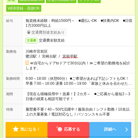
WEB登録・面接OK
無資格未経験：時給1500円～ ■週払いOK ■扶養内OK ■日収
給与
1万2000円以上
交通費別途支給あり
交通費全額支給
交通費
川崎市宮前区
勤務地
鷺沼駅
/
宮崎台駅
/
宮前平駅
≪自宅からドアtoドアで30分以内！≫ご希望の勤務地を紹介
します。
9:00～18:00（休憩60分） ■ご希望があれば下記シフトもOK！
勤務時間
早番 7:00～16:00 遅番 10:00～19:00 「家族と休みを合わせた
い」 「余裕を持って夕飯の準備がしたい」 「できれば残業はし
たくない」 など、ご希望を教えてくださいね。 ※Wワーク希望
【現在も積極採用中！急募！】2カ月～ ■ご応募から最短2～3
期間
の方へ 今ご覧のお仕事で希望する勤務時間と、もう1つのお仕事
日後の就業も相談可能です！
の勤務時間。 合計で週40時間を超える場合は応募できません。
履歴書不要
/
40～50代活躍中
/
服装自由
/
シフト勤務
/
10名以
特徴
上の大量募集
/
電話対応なし
/
パソコンスキル不要
気になる！
応募する
詳細へ