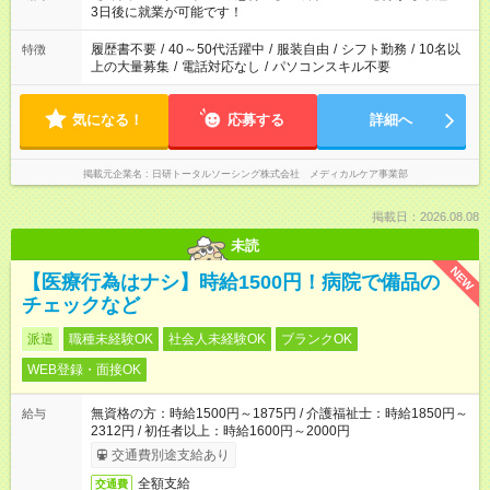
ね。 ※Wワーク希望の方へ 今ご覧のお仕事で希望する勤務時間
3日後に就業が可能です！
と、もう1つのお仕事の勤務時間。 合計で週40時間を超える場
合は応募できません。
履歴書不要
/
40～50代活躍中
/
服装自由
/
シフト勤務
/
10名以
特徴
上の大量募集
/
電話対応なし
/
パソコンスキル不要
気になる！
応募する
詳細へ
掲載元企業名
日研トータルソーシング株式会社 メディカルケア事業部
掲載日：2026.08.08
未読
NEW
【医療行為はナシ】時給1500円！病院で備品の
チェックなど
派遣
職種未経験OK
社会人未経験OK
ブランクOK
WEB登録・面接OK
無資格の方：時給1500円～1875円 / 介護福祉士：時給1850円～
給与
2312円 / 初任者以上：時給1600円～2000円
交通費別途支給あり
全額支給
交通費