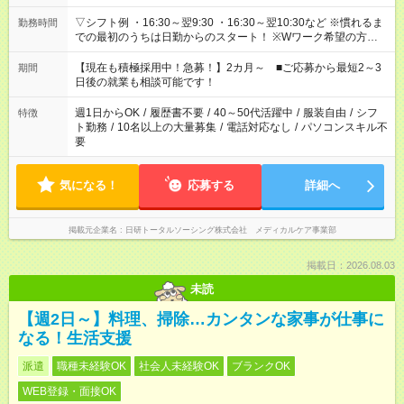
▽シフト例 ・16:30～翌9:30 ・16:30～翌10:30など ※慣れるま
勤務時間
での最初のうちは日勤からのスタート！ ※Wワーク希望の方へ
今ご覧のお仕事で希望する勤務時間と、もう1つのお仕事の勤務
時間。 合計で週40時間を超える場合は応募できません。
【現在も積極採用中！急募！】2カ月～ ■ご応募から最短2～3
期間
日後の就業も相談可能です！
週1日からOK
/
履歴書不要
/
40～50代活躍中
/
服装自由
/
シフ
特徴
ト勤務
/
10名以上の大量募集
/
電話対応なし
/
パソコンスキル不
要
気になる！
応募する
詳細へ
掲載元企業名
日研トータルソーシング株式会社 メディカルケア事業部
掲載日：2026.08.03
未読
【週2日～】料理、掃除…カンタンな家事が仕事に
なる！生活支援
派遣
職種未経験OK
社会人未経験OK
ブランクOK
WEB登録・面接OK