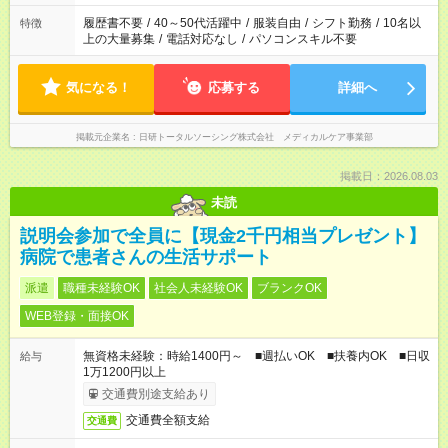
の勤務時間。 合計で週40時間を超える場合は応募できません。
履歴書不要
/
40～50代活躍中
/
服装自由
/
シフト勤務
/
10名以
特徴
上の大量募集
/
電話対応なし
/
パソコンスキル不要
気になる！
応募する
詳細へ
掲載元企業名
日研トータルソーシング株式会社 メディカルケア事業部
掲載日：2026.08.03
未読
説明会参加で全員に【現金2千円相当プレゼント】
病院で患者さんの生活サポート
派遣
職種未経験OK
社会人未経験OK
ブランクOK
WEB登録・面接OK
無資格未経験：時給1400円～ ■週払いOK ■扶養内OK ■日収
給与
1万1200円以上
交通費別途支給あり
交通費全額支給
交通費