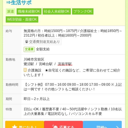
⇒生活サポ
派遣
職種未経験OK
社会人未経験OK
ブランクOK
WEB登録・面接OK
無資格の方：時給1500円～1875円 / 介護福祉士：時給1850円～
給与
2312円 / 初任者以上：時給1600円～2000円
交通費別途支給あり
全額支給
交通費
川崎市宮前区
勤務地
鷺沼駅
/
宮崎台駅
/
宮前平駅
介護施設 ★自宅近くの施設など、ご希望に合わせてご紹介
いたします！
【シフト例】 07:00～16:00 09:00～18:00 17:00～09:00 ※ 上記
勤務時間
は一例です！その他シフトもご相談ください！
即日～2ヶ月以上
期間
日払いOK
/
履歴書不要
/
40～50代活躍中
/
シフト勤務
/
10名以
特徴
上の大量募集
/
電話対応なし
/
パソコンスキル不要
気になる！
応募する
詳細へ