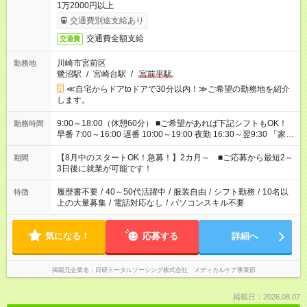
1万2000円以上
交通費別途支給あり
交通費全額支給
交通費
川崎市宮前区
勤務地
鷺沼駅
/
宮崎台駅
/
宮前平駅
≪自宅からドアtoドアで30分以内！≫ご希望の勤務地を紹介
します。
9:00～18:00（休憩60分） ■ご希望があれば下記シフトもOK！
勤務時間
早番 7:00～16:00 遅番 10:00～19:00 夜勤 16:30～翌9:30 「家族
と休みを合わせたい」 「余裕を持って夕飯の準備がしたい」
「できれば残業はしたくない」 など、ご希望を教えてください
【8月中のスタートOK！急募！】2カ月～ ■ご応募から最短2～
期間
ね。 ※Wワーク希望の方へ 今ご覧のお仕事で希望する勤務時間
3日後に就業が可能です！
と、もう1つのお仕事の勤務時間。 合計で週40時間を超える場
合は応募できません。
履歴書不要
/
40～50代活躍中
/
服装自由
/
シフト勤務
/
10名以
特徴
上の大量募集
/
電話対応なし
/
パソコンスキル不要
気になる！
応募する
詳細へ
掲載元企業名
日研トータルソーシング株式会社 メディカルケア事業部
掲載日：2026.08.07