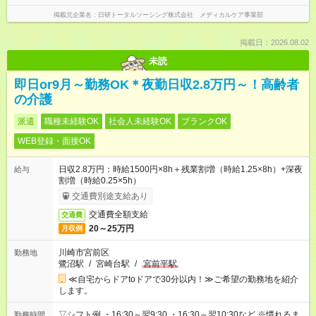
掲載元企業名
日研トータルソーシング株式会社 メディカルケア事業部
掲載日：2026.08.02
未読
即日or9月～勤務OK＊夜勤日収2.8万円～！高齢者
の介護
派遣
職種未経験OK
社会人未経験OK
ブランクOK
WEB登録・面接OK
日収2.8万円：時給1500円×8h＋残業割増（時給1.25×8h）+深夜
給与
割増（時給0.25×5h）
交通費別途支給あり
交通費全額支給
交通費
20～25万円
月収例
川崎市宮前区
勤務地
鷺沼駅
/
宮崎台駅
/
宮前平駅
≪自宅からドアtoドアで30分以内！≫ご希望の勤務地を紹介
します。
▽シフト例 ・16:30～翌9:30 ・16:30～翌10:30など ※慣れるま
勤務時間