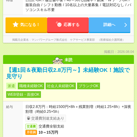
日払いOK
/
履歴書不要
/
40～50代活躍中
/
副業・WワークOK
/
特徴
服装自由
/
シフト勤務
/
10名以上の大量募集
/
電話対応なし
/
パ
ソコンスキル不要
気になる！
応募する
詳細へ
掲載元企業名
マンパワーグループ株式会社 ケアサービス事業部 （医療福祉介護関連）
掲載日：2026.08.04
未読
【週1回＆夜勤日収2.8万円～】未経験OK！施設で
見守り
派遣
職種未経験OK
社会人未経験OK
ブランクOK
WEB登録・面接OK
日収2.8万円：時給1500円×8h＋残業割増（時給1.25×8h）+深夜
給与
割増（時給0.25×5h）
交通費別途支給あり
交通費全額支給
交通費
10～15万円
月収例