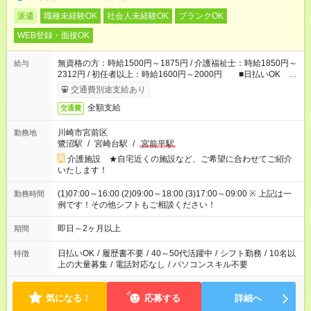
派遣
職種未経験OK
社会人未経験OK
ブランクOK
WEB登録・面接OK
無資格の方：時給1500円～1875円 / 介護福祉士：時給1850円～
給与
2312円 / 初任者以上：時給1600円～2000円 ■日払いOK ■
日収例：1万2000円（時給1500円×8h）
交通費別途支給あり
全額支給
交通費
川崎市宮前区
勤務地
鷺沼駅
/
宮崎台駅
/
宮前平駅
介護施設 ★自宅近くの施設など、ご希望に合わせてご紹介
いたします！
(1)07:00～16:00 (2)09:00～18:00 (3)17:00～09:00 ※ 上記は一
勤務時間
例です！その他シフトもご相談ください！
即日～2ヶ月以上
期間
日払いOK
/
履歴書不要
/
40～50代活躍中
/
シフト勤務
/
10名以
特徴
上の大量募集
/
電話対応なし
/
パソコンスキル不要
気になる！
応募する
詳細へ