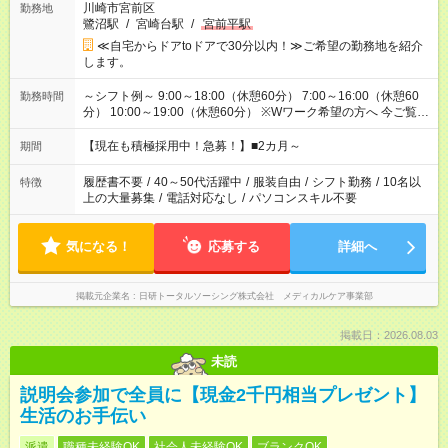
川崎市宮前区
勤務地
鷺沼駅
/
宮崎台駅
/
宮前平駅
≪自宅からドアtoドアで30分以内！≫ご希望の勤務地を紹介
します。
～シフト例～ 9:00～18:00（休憩60分） 7:00～16:00（休憩60
勤務時間
分） 10:00～19:00（休憩60分） ※Wワーク希望の方へ 今ご覧の
お仕事で希望する勤務時間と、もう1つのお仕事の勤務時間の合
計が 週40時間を超えなければOKです。
【現在も積極採用中！急募！】■2カ月～
期間
履歴書不要
/
40～50代活躍中
/
服装自由
/
シフト勤務
/
10名以
特徴
上の大量募集
/
電話対応なし
/
パソコンスキル不要
気になる！
応募する
詳細へ
掲載元企業名
日研トータルソーシング株式会社 メディカルケア事業部
掲載日：2026.08.03
未読
説明会参加で全員に【現金2千円相当プレゼント】
生活のお手伝い
派遣
職種未経験OK
社会人未経験OK
ブランクOK