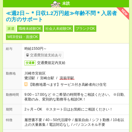
未読
NEW
≪週2日～＊日収1.2万円超≫年齢不問＊入居者
の方のサポート
派遣
職種未経験OK
社会人未経験OK
ブランクOK
WEB登録・面接OK
時給1550円～
給与
交通費別途支給あり
交通費規定内支給
交通費
川崎市宮前区
勤務地
鷺沼駅
/
宮崎台駅
/
宮前平駅
【勤務地選べます】サービス付き高齢者向け住宅
9:00～17:00など ※ご希望の時間帯をご相談ください。 ※日勤、
勤務時間
夜勤のみ、変則的な勤務等も相談OK！
2ヶ月～OK ※スタート日はお気軽にご相談ください！
期間
履歴書不要
/
40～50代活躍中
/
服装自由
/
シフト勤務
/
10名以
特徴
上の大量募集
/
電話対応なし
/
パソコンスキル不要