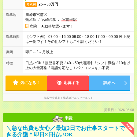
25～30万円
月収例
川崎市宮前区
勤務地
鷺沼駅
/
宮崎台駅
/
宮前平駅
病院 ★勤務地選べます！
【シフト例】 07:00～16:00 09:00～18:00 17:00～09:00 ※ 上記
勤務時間
は一例です！その他シフトもご相談ください！
即日～2ヶ月以上
期間
日払いOK
/
履歴書不要
/
40～50代活躍中
/
シフト勤務
/
10名以
特徴
上の大量募集
/
電話対応なし
/
パソコンスキル不要
気になる！
応募する
詳細へ
掲載元企業名
株式会社ニッソーネット
掲載日：2026.08.08
未読
NEW
＼急な出費も安心／最短3日でお仕事スタートで
きる介護＊即日×日払いOK