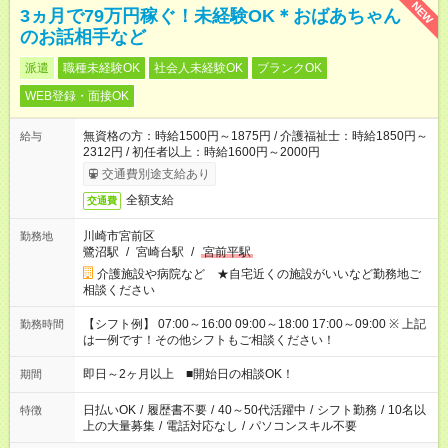
NEW
3ヵ月で79万円稼ぐ！未経験OK＊おばあちゃん
のお話相手など
派遣
職種未経験OK
社会人未経験OK
ブランクOK
WEB登録・面接OK
無資格の方：時給1500円～1875円 / 介護福祉士：時給1850円～
給与
2312円 / 初任者以上：時給1600円～2000円
交通費別途支給あり
全額支給
交通費
川崎市宮前区
勤務地
鷺沼駅
/
宮崎台駅
/
宮前平駅
介護施設や病院など ★自宅近くの施設がいいなど勤務地ご
相談ください
【シフト例】 07:00～16:00 09:00～18:00 17:00～09:00 ※ 上記
勤務時間
は一例です！その他シフトもご相談ください！
即日～2ヶ月以上 ■開始日の相談OK！
期間
日払いOK
/
履歴書不要
/
40～50代活躍中
/
シフト勤務
/
10名以
特徴
上の大量募集
/
電話対応なし
/
パソコンスキル不要