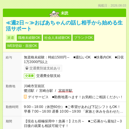
掲載日：2026.08.03
未読
≪週2日～≫おばあちゃんの話し相手から始める生
活サポート
派遣
職種未経験OK
社会人未経験OK
ブランクOK
WEB登録・面接OK
無資格未経験：時給1500円～ ■週払いOK ■扶養内OK ■日収
給与
1万2000円以上
交通費別途支給あり
交通費全額支給
交通費
川崎市宮前区
勤務地
鷺沼駅
/
宮崎台駅
/
宮前平駅
デイサービス ■勤務地選べます！お気軽にご相談ください！
9:00～18:00（休憩60分） ■ご希望があれば下記シフトもOK！
勤務時間
早番 7:00～16:00 遅番 10:00～19:00 「家族と休みを合わせた
い」 「余裕を持って夕飯の準備がしたい」 「できれば残業はし
たくない」 など、ご希望を教えてくださいね。 ※Wワーク希望
【現在も積極採用中！急募！】2カ月～ ■ご応募から最短2～3
期間
の方へ 今ご覧のお仕事で希望する勤務時間と、もう1つのお仕事
日後の就業も相談可能です！