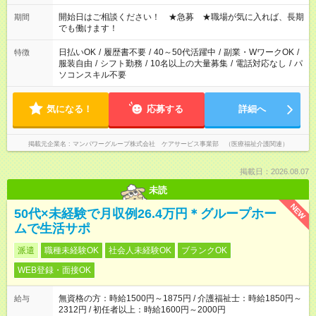
場合、他のお仕事と合わせ週40時間超の就業はご案内できませ
ん ※法令に基づき、週20時間以上勤務は社会保険への加入対象
開始日はご相談ください！ ★急募 ★職場が気に入れば、長期
期間
となります ※労働者派遣法（日雇い派遣の原則禁止）により、
でも働けます！
短時間・短期間の就業はご案内が難しい場合があります
日払いOK
/
履歴書不要
/
40～50代活躍中
/
副業・WワークOK
/
特徴
服装自由
/
シフト勤務
/
10名以上の大量募集
/
電話対応なし
/
パ
ソコンスキル不要
気になる！
応募する
詳細へ
掲載元企業名
マンパワーグループ株式会社 ケアサービス事業部 （医療福祉介護関連）
掲載日：2026.08.07
未読
NEW
50代×未経験で月収例26.4万円＊グループホー
ムで生活サポ
派遣
職種未経験OK
社会人未経験OK
ブランクOK
WEB登録・面接OK
無資格の方：時給1500円～1875円 / 介護福祉士：時給1850円～
給与
2312円 / 初任者以上：時給1600円～2000円