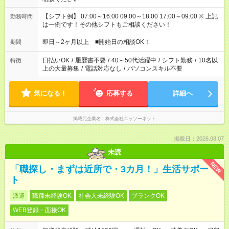
【シフト例】 07:00～16:00 09:00～18:00 17:00～09:00 ※ 上記
勤務時間
は一例です！その他シフトもご相談ください！
即日～2ヶ月以上 ■開始日の相談OK！
期間
日払いOK
/
履歴書不要
/
40～50代活躍中
/
シフト勤務
/
10名以
特徴
上の大量募集
/
電話対応なし
/
パソコンスキル不要
気になる！
応募する
詳細へ
掲載元企業名
株式会社ニッソーネット
掲載日：2026.08.07
未読
NEW
「職探し・まずは近所で・3カ月！」生活サポー
ト
派遣
職種未経験OK
社会人未経験OK
ブランクOK
WEB登録・面接OK