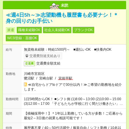
未読
≪週4日5h～≫志望動機も履歴書も必要ナシ！＊
身の回りのお手伝い
派遣
職種未経験OK
社会人未経験OK
ブランクOK
WEB登録・面接OK
無資格未経験：時給1500円～ ■週払いOK ■扶養内OK
給与
交通費別途支給あり
交通費全額支給
交通費
川崎市宮前区
勤務地
鷺沼駅
/
宮崎台駅
/
宮前平駅
≪自宅からドアtoドアで30分以内！≫ご希望の勤務地を紹介
します。
1日5時間からOK！ ■シフト例 (1)8:00～13:00 (2)10:00～15:00
勤務時間
(3)12:00～17:00 「子どもたちが学校に行く間だけ働きたい」
「余裕を持って夕飯の準備がしたい」 「午前中は働いて、午後
はプライベートの時間にしたい」 など、ご希望を教えてくださ
【積極採用中！】＊1年以上勤務している方が多数！ご応募から
期間
いね。 ※Wワーク希望の方へ 今ご覧のお仕事で希望する勤務時
最短2～3日後の就業も相談可能です！
間と、もう1つのお仕事の勤務時間。 合計で週40時間を超える
場合は応募できません。
履歴書不要
/
40～50代活躍中
/
服装自由
/
シフト勤務
/
10名以
特徴