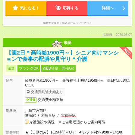
気になる！
応募する
詳細へ
掲載元企業名
株式会社ニッソーネット
掲載日：2026.08.07
未読
NEW
【週2日＊高時給1900円～】シニア向けマンシ
ョンで食事の配膳や見守り＊介護
派遣
ブランクOK
WEB登録・面接OK
経験者時給1900円～ 介護福祉士時給1950円～ ※日払い/週払
給与
いOK
交通費別途支給あり
交通費全額支給
交通費
川崎市宮前区
勤務地
鷺沼駅
/
宮崎台駅
/
宮前平駅
介護施設や病院 ※ご自宅近辺からご案内可能
★【日勤のみ】1日5時間～OK！ ≪シフト例≫ 9:00～14:00
勤務時間