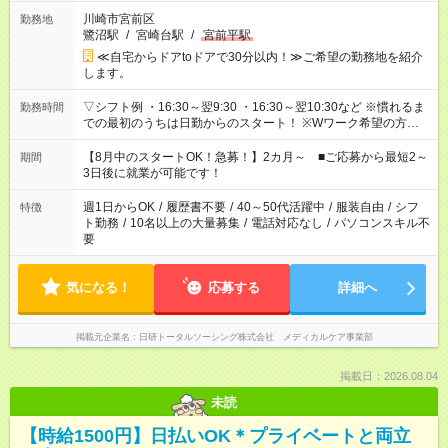
川崎市宮前区
勤務地
鷺沼駅
/
宮崎台駅
/
宮前平駅
≪自宅からドアtoドアで30分以内！≫ご希望の勤務地を紹介
します。
▽シフト例 ・16:30～翌9:30 ・16:30～翌10:30など ※慣れるま
勤務時間
での最初のうちは日勤からのスタート！ ※Wワーク希望の方へ
今ご覧のお仕事で希望する勤務時間と、もう1つのお仕事の勤務
時間。 合計で週40時間を超える場合は応募できません。
【8月中のスタートOK！急募！】2カ月～ ■ご応募から最短2～
期間
3日後に就業が可能です！
週1日からOK
/
履歴書不要
/
40～50代活躍中
/
服装自由
/
シフ
特徴
ト勤務
/
10名以上の大量募集
/
電話対応なし
/
パソコンスキル不
要
気になる！
応募する
詳細へ
掲載元企業名
日研トータルソーシング株式会社 メディカルケア事業部
掲載日：2026.08.04
未読
【時給1500円】日払いOK＊プライベートと両立