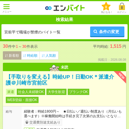
0
メニュー
気になる！
ログイン
検索結果
条件の変更
宮前平で職場が禁煙のバイト一覧
30
1,515
件中
1
～
30
件表示
平均時給:
円
新着順
時給順
人気順
掲載日：2026.08.08
未読
NEW
【手取りを変える】時給UP！日勤OK＊派遣介
護＠川崎市宮前区
派遣
社会人未経験OK
大学生歓迎
ブランクOK
WEB登録・面接OK
経験者：時給1800円～ ★日払い／週払い制度あり（月払いも
給与
選べます）※稼働開始時は手続き完了次第のお支払いとなりま
す。
交通費別途支給あり