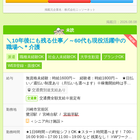
掲載元企業名
株式会社ニッソーネット
掲載日：2026.08.08
未読
NEW
＼10年後にも残る仕事／～60代も現役活躍中の
職場へ＊介護
派遣
職種未経験OK
社会人未経験OK
大学生歓迎
ブランクOK
WEB登録・面接OK
無資格未経験：時給1600円～ 経験者：時給1800円～ ★日払
給与
い／週払い制度あり（月払いも選べます）※稼働開始時は手続き
完了次第のお支払いとなります。
交通費別途支給あり
交通費全額支給※規定有
交通費
川崎市宮前区
勤務地
鷺沼駅
/
宮崎台駅
/
宮前平駅
＜シニア向け施設＞
★1日6時間～の時短シフトOK ★スタート時間選べます！ 7:00～
勤務時間
16:00 9:00～17:00 11:00～19:00 など 残業なし！ ※Wワークの