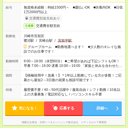
無資格未経験：時給1500円～ ■週払いOK ■扶養内OK ■日収
給与
1万2000円以上
交通費別途支給あり
交通費全額支給
交通費
川崎市宮前区
勤務地
鷺沼駅
/
宮崎台駅
/
宮前平駅
グループホーム ■勤務地選べます！ ■少人数のキレイな施
設でのお仕事です！
9:00～18:00（休憩60分） ■ご希望があれば下記シフトもOK！
勤務時間
早番 7:00～16:00 遅番 10:00～19:00 「家族と休みを合わせた
い」 「余裕を持って夕飯の準備がしたい」 「できれば残業はし
たくない」 など、ご希望を教えてくださいね。 ※Wワーク希望
【積極採用中！急募！】＊1年以上勤務している方が多数！ご応
期間
の方へ 今ご覧のお仕事で希望する勤務時間と、もう1つのお仕事
募から最短2～3日後の就業も相談可能です！
の勤務時間。 合計で週40時間を超える場合は応募できません。
履歴書不要
/
40～50代活躍中
/
服装自由
/
シフト勤務
/
10名以
特徴
上の大量募集
/
電話対応なし
/
パソコンスキル不要
気になる！
応募する
詳細へ
掲載元企業名
日研トータルソーシング株式会社 メディカルケア事業部