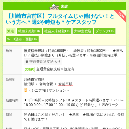
未読
NEW
【川崎市宮前区】フルタイムじゃ働けない！と
いう方へ＊週2や時短も＊ケアスタッフ
派遣
職種未経験OK
社会人未経験OK
大学生歓迎
ブランクOK
WEB登録・面接OK
無資格未経験：時給1600円～ 経験者：時給1800円～ ★日払
給与
い／週払い制度あり（月払いも選べます）※稼働開始時は手続き
完了次第のお支払いとなります。
交通費別途支給あり
交通費全額支給※規定有
交通費
川崎市宮前区
勤務地
鷺沼駅
/
宮崎台駅
/
宮前平駅
＜シニア向けマンション＞
★1日6時間～の時短シフトOK ★スタート時間選べます！ 7:00～
勤務時間
16:00 9:00～17:00 11:00～19:00 など 残業なし！ ※Wワークの
場合、他のお仕事と合わせ週40時間超の就業はご案内できませ
ん ※法令に基づき、週20時間以上勤務は社会保険への加入対象
開始日はご相談ください！ ★急募 ★職場が気に入れば、長期
期間
となります ※労働者派遣法（日雇い派遣の原則禁止）により、
でも働けます！
短時間・短期間の就業はご案内が難しい場合があります