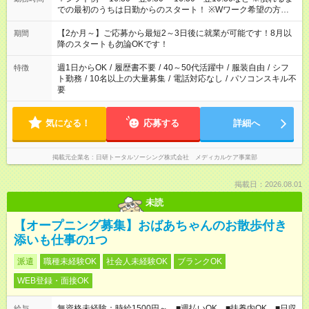
での最初のうちは日勤からのスタート！ ※Wワーク希望の方へ
今ご覧のお仕事で希望する勤務時間と、もう1つのお仕事の勤務
時間。 合計で週40時間を超える場合は応募できません。
【2か月～】ご応募から最短2～3日後に就業が可能です！8月以
期間
降のスタートも勿論OKです！
週1日からOK
/
履歴書不要
/
40～50代活躍中
/
服装自由
/
シフ
特徴
ト勤務
/
10名以上の大量募集
/
電話対応なし
/
パソコンスキル不
要
気になる！
応募する
詳細へ
掲載元企業名
日研トータルソーシング株式会社 メディカルケア事業部
掲載日：2026.08.01
未読
【オープニング募集】おばあちゃんのお散歩付き
添いも仕事の1つ
派遣
職種未経験OK
社会人未経験OK
ブランクOK
WEB登録・面接OK
無資格未経験：時給1500円～ ■週払いOK ■扶養内OK ■日収
給与