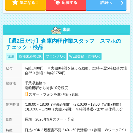
気になる！
応募する
詳細へ
未読
【週2日だけ】倉庫内軽作業スタッフ スマホの
チェック・検品
派遣
職種未経験OK
ブランクOK
WEB登録・面接OK
時給1400円 ※実働8時間を超える勤務、22時～翌5時勤務の場
給与
合25％割増：時給1750円
千葉県船橋市
勤務地
南船橋駅から徒歩10分程度
スマートフォンを取り扱う倉庫
(1)9:00～18:00（実働8時間） (2)10:00～18:00（実働7時間）
勤務時間
(3)10:00～17:00（実働6時間） ※時間帯選べます ※休憩60分
長期 2026年9月スタート予定
期間
日払いOK
/
履歴書不要
/
40～50代活躍中
/
副業・WワークOK
/
特徴