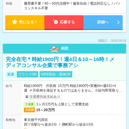
履歴書不要
/
40～50代活躍中
/
服装自由
/
電話対応なし
/
パソ
特徴
コンスキル不要
気になる！
応募する
詳細へ
掲載日：2026.08.06
未読
完全在宅＊時給1900円！週4日＆10～16時！メ
ディアコンサル企業で事務アシ
派遣
ブランクOK
WEB登録・面接OK
時給1900円 月収例 15万円 時給1900円×実働5h×週4日×4
給与
週 ※月収例を保証するものではありません。※給与即受取りサ
ービス利用可（利用条件有）
交通費別途支給あり
1ヶ月3万円を上限として実費支給
交通費
15～20万円
月収例
東京都千代田区
勤務地
四ツ谷駅から徒歩2分
/
麹町駅から徒歩13分