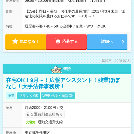
09:00～15:00(実働5時間 休憩1時間) #15時まで
勤務時間
【急募】即日～長期 お仕事の最長期間は2027年3月末迄 派
期間
遣法の制限を受けるお仕事です ※8月～！
履歴書不要
/
40～50代活躍中
/
副業・WワークOK
特徴
気になる！
応募する
詳細へ
掲載日：2026.07.31
未読
在宅OK！9月～！広報アシスタント！残業ほぼ
なし！大手法律事務所！
派遣
ブランクOK
WEB登録・面接OK
時給2000～2100円＋交
給与
交通費別途支給あり
通勤交通費支給
交通費
東京都千代田区
勤務地