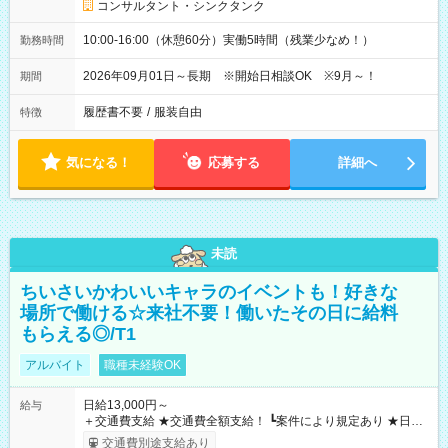
コンサルタント・シンクタンク
10:00-16:00（休憩60分）実働5時間（残業少なめ！）
勤務時間
2026年09月01日～長期 ※開始日相談OK ※9月～！
期間
履歴書不要
/
服装自由
特徴
気になる！
応募する
詳細へ
未読
ちいさいかわいいキャラのイベントも！好きな
場所で働ける☆来社不要！働いたその日に給料
もらえる◎/T1
アルバイト
職種未経験OK
日給13,000円～
給与
＋交通費支給 ★交通費全額支給！ ┗案件により規定あり ★日払
いOK！（規定あり） ┗働いたその日に現金GET♪ お仕事後はコ
交通費別途支給あり