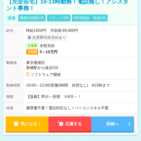
【完全在宅】10-13時勤務！電話無し！アシスタ
ント事務！
派遣
職種未経験OK
ブランクOK
WEB登録・面接OK
時給1650円 月収例 99,000円
給与
交通費別途支給あり
全額支給
交通費
5～10万円
月収例
東京都港区
勤務地
新橋駅から徒歩2分
ソフトウェア開発
10:00～13:00(実働3時間 休憩なし) #15時まで
勤務時間
【急募】即日～長期 ※8月～！
期間
履歴書不要
/
電話対応なし
/
パソコンスキル不要
特徴
気になる！
応募する
詳細へ