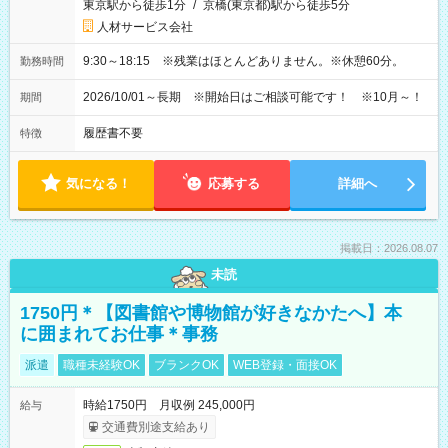
東京駅から徒歩1分
/
京橋(東京都)駅から徒歩5分
人材サービス会社
9:30～18:15 ※残業はほとんどありません。※休憩60分。
勤務時間
2026/10/01～長期 ※開始日はご相談可能です！ ※10月～！
期間
履歴書不要
特徴
気になる！
応募する
詳細へ
掲載日：2026.08.07
未読
1750円＊【図書館や博物館が好きなかたへ】本
に囲まれてお仕事＊事務
派遣
職種未経験OK
ブランクOK
WEB登録・面接OK
時給1750円 月収例 245,000円
給与
交通費別途支給あり