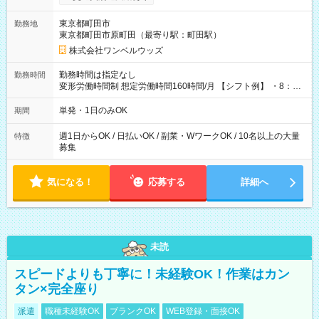
ンビニATMから 日払い分を引き落とせます！ 【試用期間】試
用期間なし
東京都町田市
勤務地
東京都町田市原町田（最寄り駅：町田駅）
株式会社ワンベルウッズ
勤務時間は指定なし
勤務時間
変形労働時間制 想定労働時間160時間/月 【シフト例】 ・8：00
～21：00
単発・1日のみOK
期間
週1日からOK / 日払いOK / 副業・WワークOK / 10名以上の大量
特徴
募集
気になる！
応募する
詳細へ
未読
スピードよりも丁寧に！未経験OK！作業はカン
タン×完全座り
派遣
職種未経験OK
ブランクOK
WEB登録・面接OK