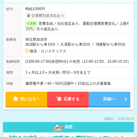
時給1500円
給与
交通費別途支給あり
実費支給／当社規定あり。通勤交通費実費支払／上限4
交通費
万円／月※規定あり
埼玉県加須市
勤務地
加須駅から車10分
/
久喜駅から車20分
/
鴻巣駅から車20分
物流・ロジスティクス
(1)09:00-17:00(休憩60分) ※休憩（12:00-12:50、15:00-15:10）
勤務時間
1ヶ月以上3ヶ月未満／即日～9月末まで
期間
履歴書不要
/
40～50代活躍中
/
10名以上の大量募集
特徴
気になる！
応募する
詳細へ
掲載日：2026.08.05
未読