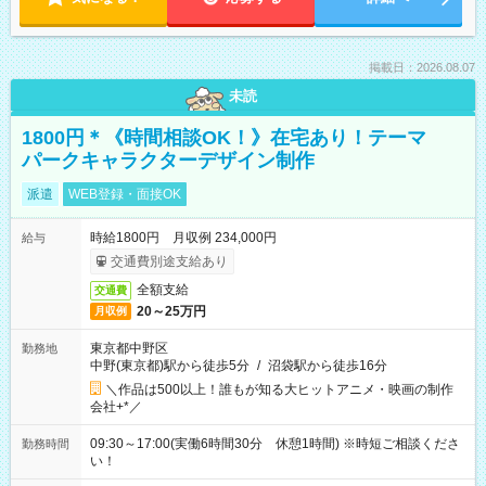
掲載日：2026.08.07
未読
1800円＊《時間相談OK！》在宅あり！テーマ
パークキャラクターデザイン制作
派遣
WEB登録・面接OK
時給1800円 月収例 234,000円
給与
交通費別途支給あり
全額支給
交通費
20～25万円
月収例
東京都中野区
勤務地
中野(東京都)駅から徒歩5分
/
沼袋駅から徒歩16分
＼作品は500以上！誰もが知る大ヒットアニメ・映画の制作
会社+*／
09:30～17:00(実働6時間30分 休憩1時間) ※時短ご相談くださ
勤務時間
い！