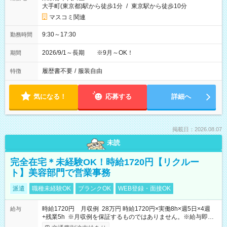
大手町(東京都)駅から徒歩1分
/
東京駅から徒歩10分
マスコミ関連
9:30～17:30
勤務時間
2026/9/1～長期 ※9月～OK！
期間
履歴書不要
/
服装自由
特徴
気になる！
応募する
詳細へ
掲載日：2026.08.07
未読
完全在宅＊未経験OK！時給1720円【リクルー
ト】美容部門で営業事務
派遣
職種未経験OK
ブランクOK
WEB登録・面接OK
時給1720円 月収例 28万円 時給1720円×実働8h×週5日×4週
給与
+残業5h ※月収例を保証するものではありません。※給与即受
取りサービス利用可（利用条件有）