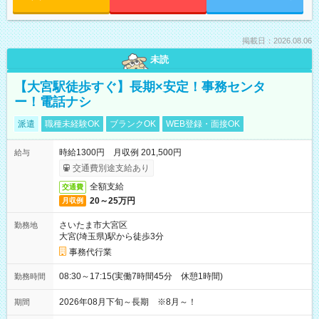
掲載日：2026.08.06
未読
【大宮駅徒歩すぐ】長期×安定！事務センタ
ー！電話ナシ
派遣
職種未経験OK
ブランクOK
WEB登録・面接OK
時給1300円 月収例 201,500円
給与
交通費別途支給あり
全額支給
交通費
20～25万円
月収例
さいたま市大宮区
勤務地
大宮(埼玉県)駅から徒歩3分
事務代行業
08:30～17:15(実働7時間45分 休憩1時間)
勤務時間
2026年08月下旬～長期 ※8月～！
期間