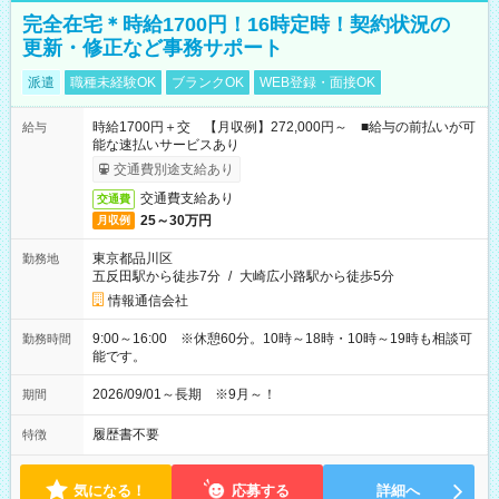
完全在宅＊時給1700円！16時定時！契約状況の
更新・修正など事務サポート
派遣
職種未経験OK
ブランクOK
WEB登録・面接OK
時給1700円＋交 【月収例】272,000円～ ■給与の前払いが可
給与
能な速払いサービスあり
交通費別途支給あり
交通費支給あり
交通費
25～30万円
月収例
東京都品川区
勤務地
五反田駅から徒歩7分
/
大崎広小路駅から徒歩5分
情報通信会社
9:00～16:00 ※休憩60分。10時～18時・10時～19時も相談可
勤務時間
能です。
2026/09/01～長期 ※9月～！
期間
履歴書不要
特徴
気になる！
応募する
詳細へ