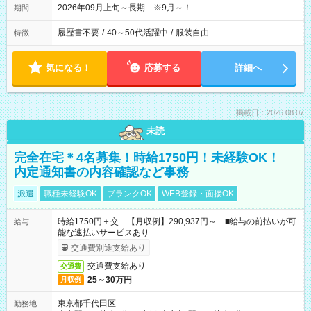
2026年09月上旬～長期 ※9月～！
期間
履歴書不要
/
40～50代活躍中
/
服装自由
特徴
気になる！
応募する
詳細へ
掲載日：2026.08.07
未読
完全在宅＊4名募集！時給1750円！未経験OK！
内定通知書の内容確認など事務
派遣
職種未経験OK
ブランクOK
WEB登録・面接OK
時給1750円＋交 【月収例】290,937円～ ■給与の前払いが可
給与
能な速払いサービスあり
交通費別途支給あり
交通費支給あり
交通費
25～30万円
月収例
東京都千代田区
勤務地