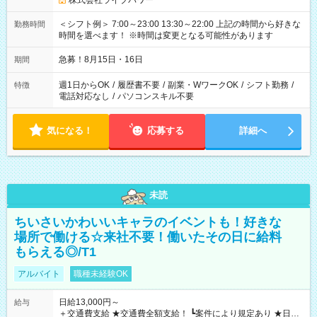
株式会社ライブパワー
＜シフト例＞ 7:00～23:00 13:30～22:00 上記の時間から好きな
勤務時間
時間を選べます！ ※時間は変更となる可能性があります
急募！8月15日・16日
期間
週1日からOK
/
履歴書不要
/
副業・WワークOK
/
シフト勤務
/
特徴
電話対応なし
/
パソコンスキル不要
気になる！
応募する
詳細へ
未読
ちいさいかわいいキャラのイベントも！好きな
場所で働ける☆来社不要！働いたその日に給料
もらえる◎/T1
アルバイト
職種未経験OK
日給13,000円～
給与
＋交通費支給 ★交通費全額支給！ ┗案件により規定あり ★日払