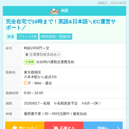
掲載日：2026.08.05
未読
完全在宅で16時まで！英語&日本語＼EC運営サ
ポート／
派遣
ブランクOK
WEB登録・面接OK
時給2450円＋交
給与
交通費別途支給あり
出社時の通勤交通費支給
交通費
東京都港区
勤務地
六本木駅から徒歩3分
IT・Web・通信
9:00～16:00
勤務時間
2026/8/17～長期 ※長期更新予定 ※8月～OK！
期間
履歴書不要
/
40～50代活躍中
/
服装自由
特徴
気になる！
応募する
詳細へ