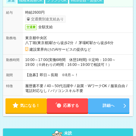
派遣
職種未経験OK
ブランクOK
WEB登録・面接OK
時給2600円
給与
交通費別途支給あり
全額支給
交通費
東京都中央区
勤務地
八丁堀(東京都)駅から徒歩2分
/
茅場町駅から徒歩6分
建設業界向けのAIサービスの提供など
10:00～17:00(実働6時間 休憩1時間) ※定時：10:00～
勤務時間
19:00（※終わりの時間：16:00～19:00で相談可！）
【急募】即日～長期 ※8月～！
期間
履歴書不要
/
40～50代活躍中
/
副業・WワークOK
/
服装自由
/
特徴
電話対応なし
/
パソコンスキル不要
気になる！
応募する
詳細へ
未読