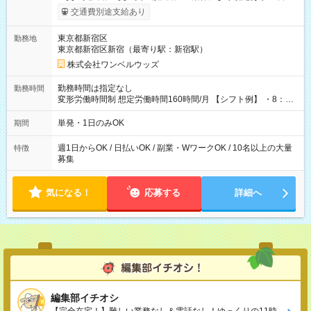
いOK！（規定あり） ┗働いたその日に現金GET♪ お仕事後はコ
交通費別途支給あり
ンビニATMから 日払い分を引き落とせます！ 【試用期間】試
用期間なし
東京都新宿区
勤務地
東京都新宿区新宿（最寄り駅：新宿駅）
株式会社ワンベルウッズ
勤務時間は指定なし
勤務時間
変形労働時間制 想定労働時間160時間/月 【シフト例】 ・8：00
～21：00
単発・1日のみOK
期間
週1日からOK / 日払いOK / 副業・WワークOK / 10名以上の大量
特徴
募集
気になる！
応募する
詳細へ
編集部イチオシ