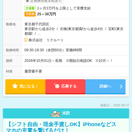
交通費別途支給あり
1ヶ月3万円を上限として実費支給
交通費
25～30万円
月収例
東京都千代田区
勤務地
東京駅から徒歩2分
/
京橋(東京都)駅から徒歩4分
/
宝町(東京
都)駅
/
…
株式会社 リクルート
09:30-18:30（休憩60分）実働8時間
勤務時間
2026年10月01日～長期 ※開始日相談OK ※10月～！
期間
履歴書不要
特徴
気になる！
応募する
詳細へ
掲載日：2026.08.07
未読
【シフト自由・現金手渡しOK】iPhoneなどス
マホの充電を繋げるだけ！