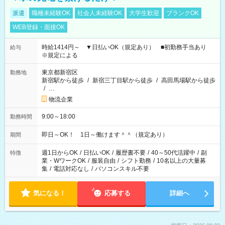
派遣
職種未経験OK
社会人未経験OK
大学生歓迎
ブランクOK
WEB登録・面接OK
時給1414円～ ▼日払いOK（規定あり） ■初勤務手当あり
給与
※規定による
東京都新宿区
勤務地
新宿駅から徒歩
/
新宿三丁目駅から徒歩
/
高田馬場駅から徒歩
/
…
物流企業
9:00～18:00
勤務時間
即日～OK！ 1日～働けます＾＾（規定あり）
期間
週1日からOK
/
日払いOK
/
履歴書不要
/
40～50代活躍中
/
副
特徴
業・WワークOK
/
服装自由
/
シフト勤務
/
10名以上の大量募
集
/
電話対応なし
/
パソコンスキル不要
気になる！
応募する
詳細へ