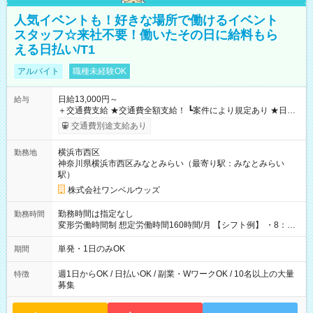
人気イベントも！好きな場所で働けるイベント
スタッフ☆来社不要！働いたその日に給料もら
える日払い/T1
アルバイト
職種未経験OK
日給13,000円～
給与
＋交通費支給 ★交通費全額支給！ ┗案件により規定あり ★日払
いOK！（規定あり） ┗働いたその日に現金GET♪ お仕事後はコ
交通費別途支給あり
ンビニATMから 日払い分を引き落とせます！ 【試用期間】試
用期間なし
横浜市西区
勤務地
神奈川県横浜市西区みなとみらい（最寄り駅：みなとみらい
駅）
株式会社ワンベルウッズ
勤務時間は指定なし
勤務時間
変形労働時間制 想定労働時間160時間/月 【シフト例】 ・8：00
～21：00
単発・1日のみOK
期間
週1日からOK / 日払いOK / 副業・WワークOK / 10名以上の大量
特徴
募集