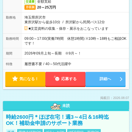
全額支給
交通費
20～25万円
月収例
埼玉県所沢市
勤務地
東所沢駅から徒歩10分
/
所沢駅から民間バス12分
■文芸資料の収集・保存・展示をおこなっています
09:00～17:00(実働7時間 休憩1時間) ※10時～18時もご相談OK
勤務時間
です！
2026年09月上旬～長期 ※9月～！
期間
履歴書不要
/
40～50代活躍中
特徴
気になる！
応募する
詳細へ
掲載日：2026.08.07
未読
時給2600円＊ほぼ在宅！週3～4日＆16時迄
OK！補助金申請のサポート業務