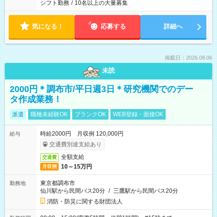
シフト勤務
/
10名以上の大量募集
気になる！
応募する
詳細へ
掲載日：2026.08.06
未読
2000円＊調布市/平日週3日＊研究機関でのデー
タ作成業務！
派遣
職種未経験OK
ブランクOK
WEB登録・面接OK
時給2000円 月収例 120,000円
給与
交通費別途支給あり
全額支給
交通費
10～15万円
月収例
東京都調布市
勤務地
仙川駅から民間バス20分
/
三鷹駅から民間バス20分
消防・防災に関する財団法人