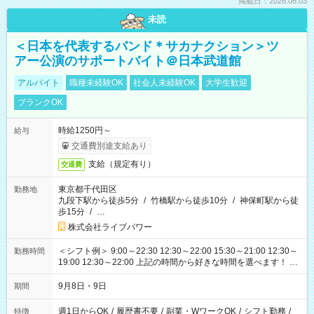
掲載日：2026.08.03
未読
＜日本を代表するバンド＊サカナクション＞ツ
アー公演のサポートバイト＠日本武道館
アルバイト
職種未経験OK
社会人未経験OK
大学生歓迎
ブランクOK
時給1250円～
給与
交通費別途支給あり
支給（規定有り）
交通費
東京都千代田区
勤務地
九段下駅から徒歩5分
/
竹橋駅から徒歩10分
/
神保町駅から徒
歩15分
/
…
株式会社ライブパワー
＜シフト例＞ 9:00～22:30 12:30～22:00 15:30～21:00 12:30～
勤務時間
19:00 12:30～22:00 上記の時間から好きな時間を選べます！ ※
時間は変更となる可能性があります
9月8日・9日
期間
週1日からOK
/
履歴書不要
/
副業・WワークOK
/
シフト勤務
/
特徴