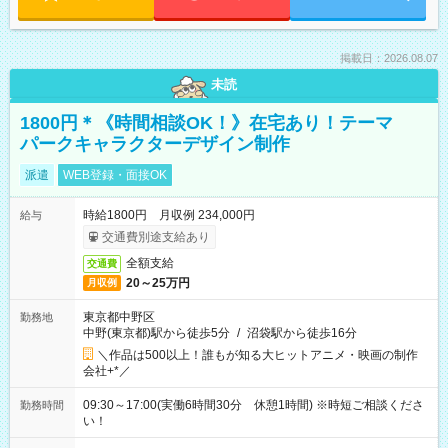
掲載日：2026.08.07
未読
1800円＊《時間相談OK！》在宅あり！テーマ
パークキャラクターデザイン制作
派遣
WEB登録・面接OK
時給1800円 月収例 234,000円
給与
交通費別途支給あり
全額支給
交通費
20～25万円
月収例
東京都中野区
勤務地
中野(東京都)駅から徒歩5分
/
沼袋駅から徒歩16分
＼作品は500以上！誰もが知る大ヒットアニメ・映画の制作
会社+*／
09:30～17:00(実働6時間30分 休憩1時間) ※時短ご相談くださ
勤務時間
い！