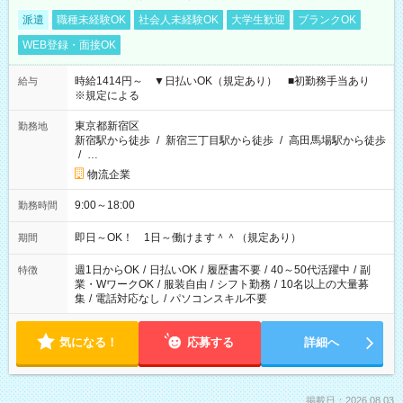
派遣
職種未経験OK
社会人未経験OK
大学生歓迎
ブランクOK
WEB登録・面接OK
時給1414円～ ▼日払いOK（規定あり） ■初勤務手当あり
給与
※規定による
東京都新宿区
勤務地
新宿駅から徒歩
/
新宿三丁目駅から徒歩
/
高田馬場駅から徒歩
/
…
物流企業
9:00～18:00
勤務時間
即日～OK！ 1日～働けます＾＾（規定あり）
期間
週1日からOK
/
日払いOK
/
履歴書不要
/
40～50代活躍中
/
副
特徴
業・WワークOK
/
服装自由
/
シフト勤務
/
10名以上の大量募
集
/
電話対応なし
/
パソコンスキル不要
気になる！
応募する
詳細へ
掲載日：2026.08.03