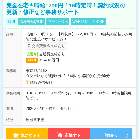
完全在宅＊時給1700円！16時定時！契約状況の
更新・修正など事務サポート
派遣
職種未経験OK
ブランクOK
WEB登録・面接OK
時給1700円＋交 【月収例】272,000円～ ■給与の前払いが可
給与
能な速払いサービスあり
交通費別途支給あり
交通費支給あり
交通費
25～30万円
月収例
東京都品川区
勤務地
五反田駅から徒歩7分
/
大崎広小路駅から徒歩5分
情報通信会社
9:00～16:00 ※休憩60分。10時～18時・10時～19時も相談可
勤務時間
能です。
2026/09/01～長期 ※9月～！
期間
履歴書不要
特徴
気になる！
応募する
詳細へ