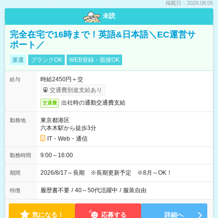
掲載日：2026.08.05
未読
完全在宅で16時まで！英語&日本語＼EC運営サ
ポート／
派遣
ブランクOK
WEB登録・面接OK
時給2450円＋交
給与
交通費別途支給あり
出社時の通勤交通費支給
交通費
東京都港区
勤務地
六本木駅から徒歩3分
IT・Web・通信
9:00～16:00
勤務時間
2026/8/17～長期 ※長期更新予定 ※8月～OK！
期間
履歴書不要
/
40～50代活躍中
/
服装自由
特徴
気になる！
応募する
詳細へ