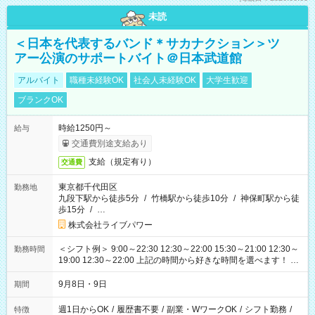
未読
＜日本を代表するバンド＊サカナクション＞ツ
アー公演のサポートバイト＠日本武道館
アルバイト
職種未経験OK
社会人未経験OK
大学生歓迎
ブランクOK
時給1250円～
給与
交通費別途支給あり
支給（規定有り）
交通費
東京都千代田区
勤務地
九段下駅から徒歩5分
/
竹橋駅から徒歩10分
/
神保町駅から徒
歩15分
/
…
株式会社ライブパワー
＜シフト例＞ 9:00～22:30 12:30～22:00 15:30～21:00 12:30～
勤務時間
19:00 12:30～22:00 上記の時間から好きな時間を選べます！ ※
時間は変更となる可能性があります
9月8日・9日
期間
週1日からOK
/
履歴書不要
/
副業・WワークOK
/
シフト勤務
/
特徴