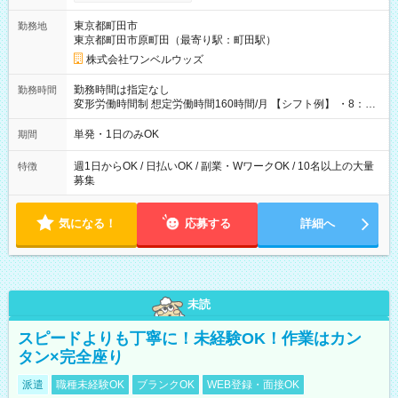
ンビニATMから 日払い分を引き落とせます！ 【試用期間】試
用期間なし
東京都町田市
勤務地
東京都町田市原町田（最寄り駅：町田駅）
株式会社ワンベルウッズ
勤務時間は指定なし
勤務時間
変形労働時間制 想定労働時間160時間/月 【シフト例】 ・8：00
～21：00
単発・1日のみOK
期間
週1日からOK / 日払いOK / 副業・WワークOK / 10名以上の大量
特徴
募集
気になる！
応募する
詳細へ
未読
スピードよりも丁寧に！未経験OK！作業はカン
タン×完全座り
派遣
職種未経験OK
ブランクOK
WEB登録・面接OK