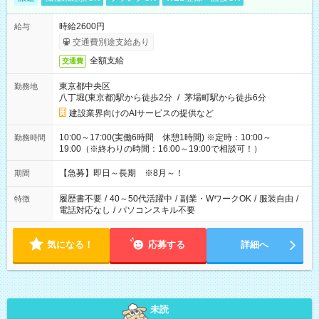
時給2600円
給与
交通費別途支給あり
全額支給
交通費
東京都中央区
勤務地
八丁堀(東京都)駅から徒歩2分
/
茅場町駅から徒歩6分
建設業界向けのAIサービスの提供など
10:00～17:00(実働6時間 休憩1時間) ※定時：10:00～
勤務時間
19:00（※終わりの時間：16:00～19:00で相談可！）
【急募】即日～長期 ※8月～！
期間
履歴書不要
/
40～50代活躍中
/
副業・WワークOK
/
服装自由
/
特徴
電話対応なし
/
パソコンスキル不要
気になる！
応募する
詳細へ
未読