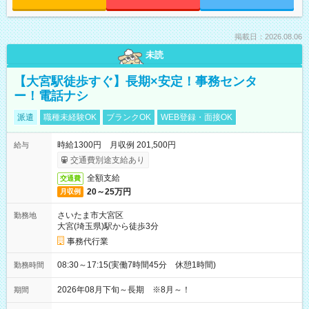
掲載日：2026.08.06
未読
【大宮駅徒歩すぐ】長期×安定！事務センタ
ー！電話ナシ
派遣
職種未経験OK
ブランクOK
WEB登録・面接OK
時給1300円 月収例 201,500円
給与
交通費別途支給あり
全額支給
交通費
20～25万円
月収例
さいたま市大宮区
勤務地
大宮(埼玉県)駅から徒歩3分
事務代行業
08:30～17:15(実働7時間45分 休憩1時間)
勤務時間
2026年08月下旬～長期 ※8月～！
期間