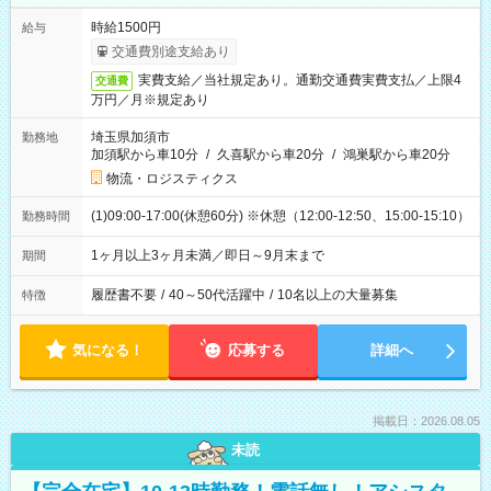
時給1500円
給与
交通費別途支給あり
実費支給／当社規定あり。通勤交通費実費支払／上限4
交通費
万円／月※規定あり
埼玉県加須市
勤務地
加須駅から車10分
/
久喜駅から車20分
/
鴻巣駅から車20分
物流・ロジスティクス
(1)09:00-17:00(休憩60分) ※休憩（12:00-12:50、15:00-15:10）
勤務時間
1ヶ月以上3ヶ月未満／即日～9月末まで
期間
履歴書不要
/
40～50代活躍中
/
10名以上の大量募集
特徴
気になる！
応募する
詳細へ
掲載日：2026.08.05
未読