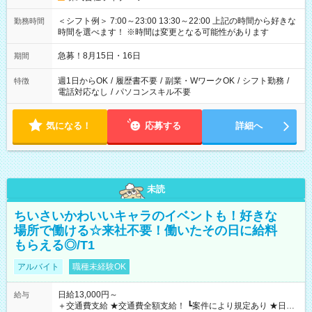
＜シフト例＞ 7:00～23:00 13:30～22:00 上記の時間から好きな
勤務時間
時間を選べます！ ※時間は変更となる可能性があります
急募！8月15日・16日
期間
週1日からOK
/
履歴書不要
/
副業・WワークOK
/
シフト勤務
/
特徴
電話対応なし
/
パソコンスキル不要
気になる！
応募する
詳細へ
未読
ちいさいかわいいキャラのイベントも！好きな
場所で働ける☆来社不要！働いたその日に給料
もらえる◎/T1
アルバイト
職種未経験OK
日給13,000円～
給与
＋交通費支給 ★交通費全額支給！ ┗案件により規定あり ★日払