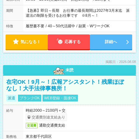
【急募】即日～長期 お仕事の最長期間は2027年3月末迄 派
期間
遣法の制限を受けるお仕事です ※8月～！
履歴書不要
/
40～50代活躍中
/
副業・WワークOK
特徴
気になる！
応募する
詳細へ
掲載日：2026.08.08
未読
在宅OK！9月～！広報アシスタント！残業ほぼ
なし！大手法律事務所！
派遣
ブランクOK
WEB登録・面接OK
時給2000～2100円＋交
給与
交通費別途支給あり
通勤交通費支給
交通費
東京都千代田区
勤務地