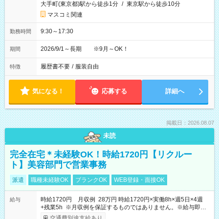
大手町(東京都)駅から徒歩1分
/
東京駅から徒歩10分
マスコミ関連
9:30～17:30
勤務時間
2026/9/1～長期 ※9月～OK！
期間
履歴書不要
/
服装自由
特徴
気になる！
応募する
詳細へ
掲載日：2026.08.07
未読
完全在宅＊未経験OK！時給1720円【リクルー
ト】美容部門で営業事務
派遣
職種未経験OK
ブランクOK
WEB登録・面接OK
時給1720円 月収例 28万円 時給1720円×実働8h×週5日×4週
給与
+残業5h ※月収例を保証するものではありません。※給与即受
取りサービス利用可（利用条件有）
交通費別途支給あり