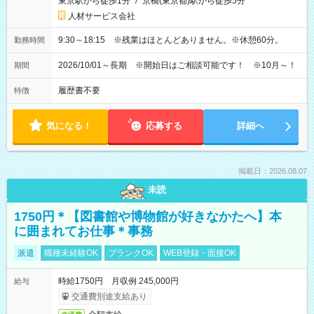
東京駅から徒歩1分
/
京橋(東京都)駅から徒歩5分
人材サービス会社
9:30～18:15 ※残業はほとんどありません。※休憩60分。
勤務時間
2026/10/01～長期 ※開始日はご相談可能です！ ※10月～！
期間
履歴書不要
特徴
気になる！
応募する
詳細へ
掲載日：2026.08.07
未読
1750円＊【図書館や博物館が好きなかたへ】本
に囲まれてお仕事＊事務
派遣
職種未経験OK
ブランクOK
WEB登録・面接OK
時給1750円 月収例 245,000円
給与
交通費別途支給あり