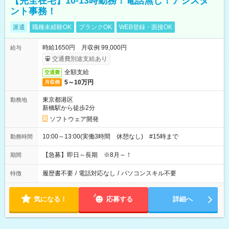
【完全在宅】10-13時勤務！電話無し！アシスタ
ント事務！
派遣
職種未経験OK
ブランクOK
WEB登録・面接OK
時給1650円 月収例 99,000円
給与
交通費別途支給あり
全額支給
交通費
5～10万円
月収例
東京都港区
勤務地
新橋駅から徒歩2分
ソフトウェア開発
10:00～13:00(実働3時間 休憩なし) #15時まで
勤務時間
【急募】即日～長期 ※8月～！
期間
履歴書不要
/
電話対応なし
/
パソコンスキル不要
特徴
気になる！
応募する
詳細へ