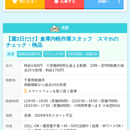
気になる！
応募する
詳細へ
未読
【週2日だけ】倉庫内軽作業スタッフ スマホの
チェック・検品
派遣
職種未経験OK
ブランクOK
WEB登録・面接OK
時給1400円 ※実働8時間を超える勤務、22時～翌5時勤務の場
給与
合25％割増：時給1750円
千葉県船橋市
勤務地
南船橋駅から徒歩10分程度
スマートフォンを取り扱う倉庫
(1)9:00～18:00（実働8時間） (2)10:00～18:00（実働7時間）
勤務時間
(3)10:00～17:00（実働6時間） ※時間帯選べます ※休憩60分
長期 2026年9月スタート予定
期間
日払いOK
/
履歴書不要
/
40～50代活躍中
/
副業・WワークOK
/
特徴