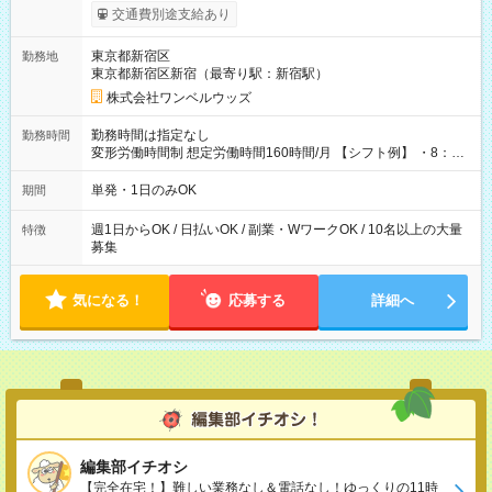
いOK！（規定あり） ┗働いたその日に現金GET♪ お仕事後はコ
交通費別途支給あり
ンビニATMから 日払い分を引き落とせます！ 【試用期間】試
用期間なし
東京都新宿区
勤務地
東京都新宿区新宿（最寄り駅：新宿駅）
株式会社ワンベルウッズ
勤務時間は指定なし
勤務時間
変形労働時間制 想定労働時間160時間/月 【シフト例】 ・8：00
～21：00
単発・1日のみOK
期間
週1日からOK / 日払いOK / 副業・WワークOK / 10名以上の大量
特徴
募集
気になる！
応募する
詳細へ
編集部イチオシ
【完全在宅！】難しい業務なし＆電話なし！ゆっくりの11時