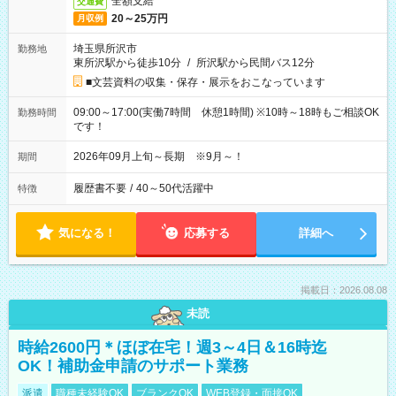
全額支給
交通費
20～25万円
月収例
埼玉県所沢市
勤務地
東所沢駅から徒歩10分
/
所沢駅から民間バス12分
■文芸資料の収集・保存・展示をおこなっています
09:00～17:00(実働7時間 休憩1時間) ※10時～18時もご相談OK
勤務時間
です！
2026年09月上旬～長期 ※9月～！
期間
履歴書不要
/
40～50代活躍中
特徴
気になる！
応募する
詳細へ
掲載日：2026.08.08
未読
時給2600円＊ほぼ在宅！週3～4日＆16時迄
OK！補助金申請のサポート業務
派遣
職種未経験OK
ブランクOK
WEB登録・面接OK