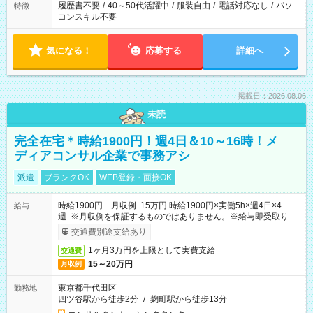
履歴書不要
/
40～50代活躍中
/
服装自由
/
電話対応なし
/
パソ
特徴
コンスキル不要
気になる！
応募する
詳細へ
掲載日：2026.08.06
未読
完全在宅＊時給1900円！週4日＆10～16時！メ
ディアコンサル企業で事務アシ
派遣
ブランクOK
WEB登録・面接OK
時給1900円 月収例 15万円 時給1900円×実働5h×週4日×4
給与
週 ※月収例を保証するものではありません。※給与即受取りサ
ービス利用可（利用条件有）
交通費別途支給あり
1ヶ月3万円を上限として実費支給
交通費
15～20万円
月収例
東京都千代田区
勤務地
四ツ谷駅から徒歩2分
/
麹町駅から徒歩13分