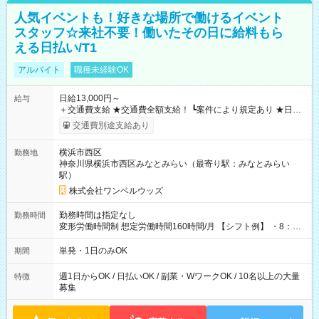
人気イベントも！好きな場所で働けるイベント
スタッフ☆来社不要！働いたその日に給料もら
える日払い/T1
アルバイト
職種未経験OK
日給13,000円～
給与
＋交通費支給 ★交通費全額支給！ ┗案件により規定あり ★日払
いOK！（規定あり） ┗働いたその日に現金GET♪ お仕事後はコ
交通費別途支給あり
ンビニATMから 日払い分を引き落とせます！ 【試用期間】試
用期間なし
横浜市西区
勤務地
神奈川県横浜市西区みなとみらい（最寄り駅：みなとみらい
駅）
株式会社ワンベルウッズ
勤務時間は指定なし
勤務時間
変形労働時間制 想定労働時間160時間/月 【シフト例】 ・8：00
～21：00
単発・1日のみOK
期間
週1日からOK / 日払いOK / 副業・WワークOK / 10名以上の大量
特徴
募集