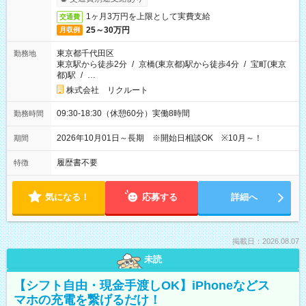
1ヶ月3万円を上限として実費支給
交通費
25～30万円
月収例
東京都千代田区
勤務地
東京駅から徒歩2分
/
京橋(東京都)駅から徒歩4分
/
宝町(東京
都)駅
/
…
株式会社 リクルート
09:30-18:30（休憩60分）実働8時間
勤務時間
2026年10月01日～長期 ※開始日相談OK ※10月～！
期間
履歴書不要
特徴
気になる！
応募する
詳細へ
掲載日：2026.08.07
未読
【シフト自由・現金手渡しOK】iPhoneなどス
マホの充電を繋げるだけ！