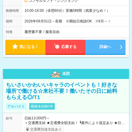
コンサルタント・シンクタンク
10:00-16:00（休憩60分）実働5時間（残業少なめ！）
勤務時間
2026年09月01日～長期 ※開始日相談OK ※9月～！
期間
履歴書不要
/
服装自由
特徴
気になる！
応募する
詳細へ
未読
ちいさいかわいいキャラのイベントも！好きな
場所で働ける☆来社不要！働いたその日に給料
もらえる◎/T1
アルバイト
職種未経験OK
日給13,000円～
給与
＋交通費支給 ★交通費全額支給！ ┗案件により規定あり ★日払
いOK！（規定あり） ┗働いたその日に現金GET♪ お仕事後はコ
交通費別途支給あり