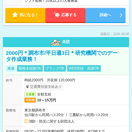
シフト勤務
/
10名以上の大量募集
気になる！
応募する
詳細へ
掲載日：2026.08.06
未読
2000円＊調布市/平日週3日＊研究機関でのデー
タ作成業務！
派遣
職種未経験OK
ブランクOK
WEB登録・面接OK
時給2000円 月収例 120,000円
給与
交通費別途支給あり
全額支給
交通費
10～15万円
月収例
東京都調布市
勤務地
仙川駅から民間バス20分
/
三鷹駅から民間バス20分
消防・防災に関する財団法人
09:00～15:00(実働5時間 休憩1時間) #15時まで
勤務時間