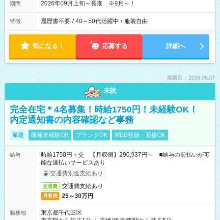
2026年09月上旬～長期 ※9月～！
期間
履歴書不要
/
40～50代活躍中
/
服装自由
特徴
気になる！
応募する
詳細へ
掲載日：2026.08.07
未読
完全在宅＊4名募集！時給1750円！未経験OK！
内定通知書の内容確認など事務
派遣
職種未経験OK
ブランクOK
WEB登録・面接OK
時給1750円＋交 【月収例】290,937円～ ■給与の前払いが可
給与
能な速払いサービスあり
交通費別途支給あり
交通費支給あり
交通費
25～30万円
月収例
東京都千代田区
勤務地