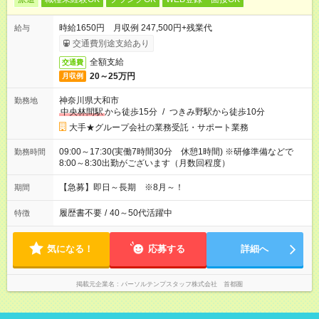
時給1650円 月収例 247,500円+残業代
給与
交通費別途支給あり
全額支給
交通費
20～25万円
月収例
神奈川県大和市
勤務地
中央林間駅
から徒歩15分
/
つきみ野駅から徒歩10分
大手★グループ会社の業務受託・サポート業務
09:00～17:30(実働7時間30分 休憩1時間) ※研修準備などで
勤務時間
8:00～8:30出勤がございます（月数回程度）
【急募】即日～長期 ※8月～！
期間
履歴書不要
/
40～50代活躍中
特徴
気になる！
応募する
詳細へ
掲載元企業名
パーソルテンプスタッフ株式会社 首都圏