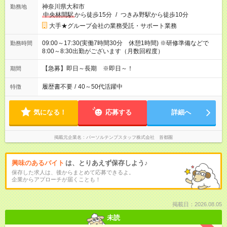
神奈川県大和市
勤務地
中央林間駅
から徒歩15分
/
つきみ野駅から徒歩10分
大手★グループ会社の業務受託・サポート業務
09:00～17:30(実働7時間30分 休憩1時間) ※研修準備などで
勤務時間
8:00～8:30出勤がございます（月数回程度）
【急募】即日～長期 ※即日～！
期間
履歴書不要
/
40～50代活躍中
特徴
気になる！
応募する
詳細へ
掲載元企業名
パーソルテンプスタッフ株式会社 首都圏
興味のあるバイト
は、とりあえず保存しよう♪
保存した求人は、後からまとめて応募できるよ。
企業からアプローチが届くことも！
掲載日：2026.08.05
未読