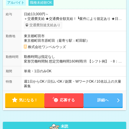
アルバイト
職種未経験OK
日給13,000円～
給与
＋交通費支給 ★交通費全額支給！ ┗案件により規定あり ★日払
いOK！（規定あり） ┗働いたその日に現金GET♪ お仕事後はコ
交通費別途支給あり
ンビニATMから 日払い分を引き落とせます！ 【試用期間】試
用期間なし
東京都町田市
勤務地
東京都町田市原町田（最寄り駅：町田駅）
株式会社ワンベルウッズ
勤務時間は指定なし
勤務時間
変形労働時間制 想定労働時間160時間/月 【シフト例】 ・8：00
～21：00
単発・1日のみOK
期間
週1日からOK / 日払いOK / 副業・WワークOK / 10名以上の大量
特徴
募集
気になる！
応募する
詳細へ
未読