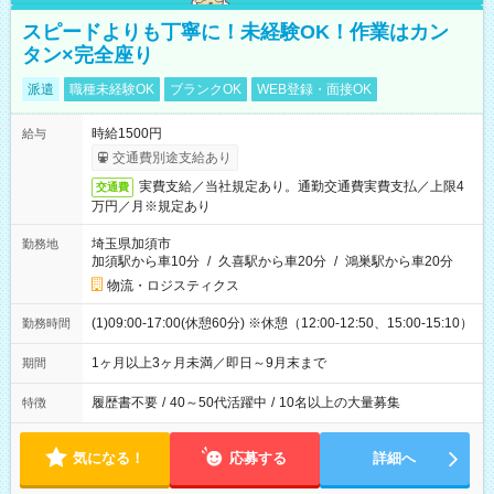
スピードよりも丁寧に！未経験OK！作業はカン
タン×完全座り
派遣
職種未経験OK
ブランクOK
WEB登録・面接OK
時給1500円
給与
交通費別途支給あり
実費支給／当社規定あり。通勤交通費実費支払／上限4
交通費
万円／月※規定あり
埼玉県加須市
勤務地
加須駅から車10分
/
久喜駅から車20分
/
鴻巣駅から車20分
物流・ロジスティクス
(1)09:00-17:00(休憩60分) ※休憩（12:00-12:50、15:00-15:10）
勤務時間
1ヶ月以上3ヶ月未満／即日～9月末まで
期間
履歴書不要
/
40～50代活躍中
/
10名以上の大量募集
特徴
気になる！
応募する
詳細へ