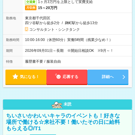
1ヶ月3万円を上限として実費支給
交通費
15～20万円
月収例
東京都千代田区
勤務地
四ツ谷駅から徒歩2分
/
麹町駅から徒歩13分
コンサルタント・シンクタンク
10:00-16:00（休憩60分）実働5時間（残業少なめ！）
勤務時間
2026年09月01日～長期 ※開始日相談OK ※9月～！
期間
履歴書不要
/
服装自由
特徴
気になる！
応募する
詳細へ
未読
ちいさいかわいいキャラのイベントも！好きな
場所で働ける☆来社不要！働いたその日に給料
もらえる◎/T1