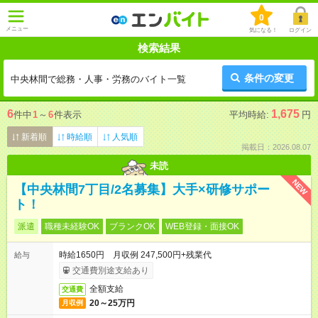
0
メニュー
気になる！
ログイン
検索結果
条件の変更
中央林間で総務・人事・労務のバイト一覧
6
1,675
件中
1
～
6
件表示
平均時給:
円
新着順
時給順
人気順
掲載日：2026.08.07
未読
NEW
【中央林間7丁目/2名募集】大手×研修サポー
ト！
派遣
職種未経験OK
ブランクOK
WEB登録・面接OK
時給1650円 月収例 247,500円+残業代
給与
交通費別途支給あり
全額支給
交通費
20～25万円
月収例