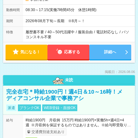
08:30～17:15(実働7時間45分 休憩1時間)
勤務時間
2026年08月下旬～長期 ※8月～！
期間
履歴書不要
/
40～50代活躍中
/
服装自由
/
電話対応なし
/
パソ
特徴
コンスキル不要
気になる！
応募する
詳細へ
掲載日：2026.08.06
未読
完全在宅＊時給1900円！週4日＆10～16時！メ
ディアコンサル企業で事務アシ
派遣
ブランクOK
WEB登録・面接OK
時給1900円 月収例 15万円 時給1900円×実働5h×週4日×4
給与
週 ※月収例を保証するものではありません。※給与即受取りサ
ービス利用可（利用条件有）
交通費別途支給あり