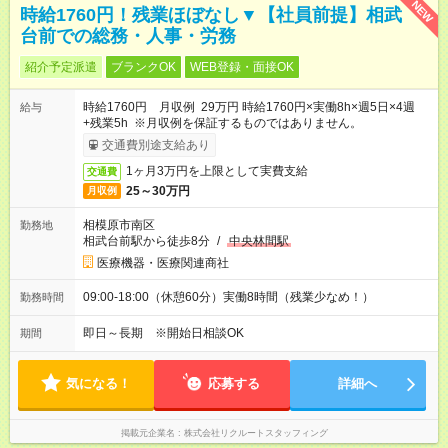
NEW
時給1760円！残業ほぼなし▼【社員前提】相武
台前での総務・人事・労務
紹介予定派遣
ブランクOK
WEB登録・面接OK
時給1760円 月収例 29万円 時給1760円×実働8h×週5日×4週
給与
+残業5h ※月収例を保証するものではありません。
交通費別途支給あり
1ヶ月3万円を上限として実費支給
交通費
25～30万円
月収例
相模原市南区
勤務地
相武台前駅から徒歩8分
/
中央林間駅
医療機器・医療関連商社
09:00-18:00（休憩60分）実働8時間（残業少なめ！）
勤務時間
即日～長期 ※開始日相談OK
期間
気になる！
応募する
詳細へ
掲載元企業名
株式会社リクルートスタッフィング