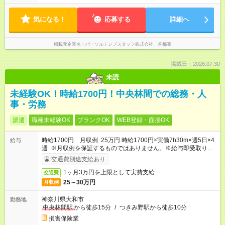
気になる！
応募する
詳細へ
掲載元企業名
パーソルテンプスタッフ株式会社 首都圏
掲載日：2026.07.30
未読
未経験OK！時給1700円！中央林間での総務・人
事・労務
派遣
職種未経験OK
ブランクOK
WEB登録・面接OK
時給1700円 月収例 25万円 時給1700円×実働7h30m×週5日×4
給与
週 ※月収例を保証するものではありません。※給与即受取りサ
ービス利用可（利用条件有）
交通費別途支給あり
1ヶ月3万円を上限として実費支給
交通費
25～30万円
月収例
神奈川県大和市
勤務地
中央林間駅
から徒歩15分
/
つきみ野駅から徒歩10分
損害保険業