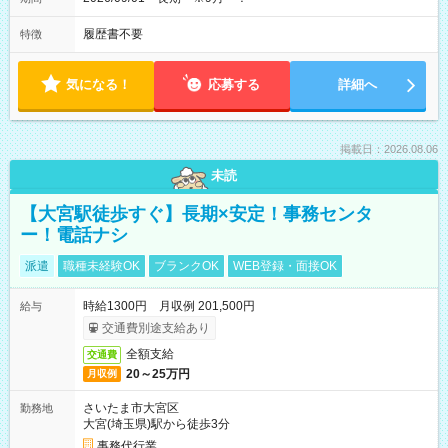
履歴書不要
特徴
気になる！
応募する
詳細へ
掲載日：2026.08.06
未読
【大宮駅徒歩すぐ】長期×安定！事務センタ
ー！電話ナシ
派遣
職種未経験OK
ブランクOK
WEB登録・面接OK
時給1300円 月収例 201,500円
給与
交通費別途支給あり
全額支給
交通費
20～25万円
月収例
さいたま市大宮区
勤務地
大宮(埼玉県)駅から徒歩3分
事務代行業