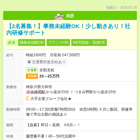
掲載日：2026.07.30
未読
【2名募集！】事務未経験OK！少し動きあり！社
内研修サポート
派遣
職種未経験OK
ブランクOK
WEB登録・面接OK
時給1650円 月収例 247,500円
給与
交通費別途支給あり
全額支給
交通費
20～25万円
月収例
神奈川県大和市
勤務地
中央林間駅
から徒歩15分
/
つきみ野駅から徒歩10分
大手企業グループ会社★
09:00～17:30(実働7時間30分 休憩1時間) ※月に数回、研修準
勤務時間
備で早出出勤の相談あり
【急募】即日～長期 ※8月～！
期間
履歴書不要
/
40～50代活躍中
特徴