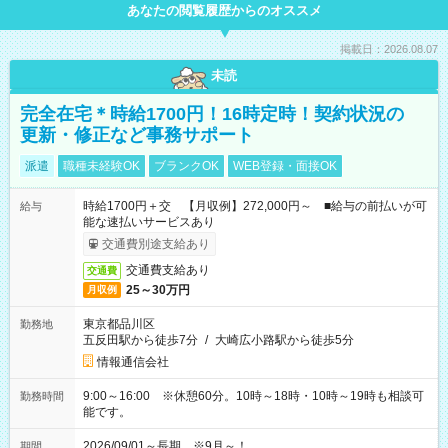
あなたの閲覧履歴からのオススメ
掲載日：2026.08.07
未読
完全在宅＊時給1700円！16時定時！契約状況の
更新・修正など事務サポート
派遣
職種未経験OK
ブランクOK
WEB登録・面接OK
時給1700円＋交 【月収例】272,000円～ ■給与の前払いが可
給与
能な速払いサービスあり
交通費別途支給あり
交通費支給あり
交通費
25～30万円
月収例
東京都品川区
勤務地
五反田駅から徒歩7分
/
大崎広小路駅から徒歩5分
情報通信会社
9:00～16:00 ※休憩60分。10時～18時・10時～19時も相談可
勤務時間
能です。
2026/09/01～長期 ※9月～！
期間