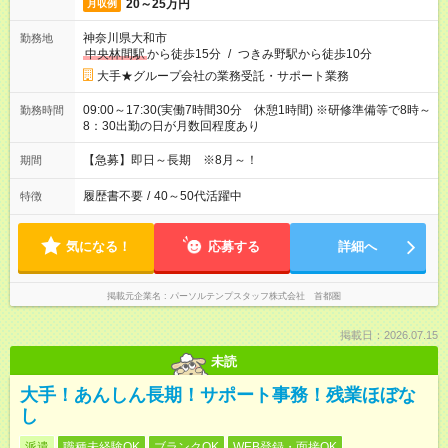
20～25万円
月収例
神奈川県大和市
勤務地
中央林間駅
から徒歩15分
/
つきみ野駅から徒歩10分
大手★グループ会社の業務受託・サポート業務
09:00～17:30(実働7時間30分 休憩1時間) ※研修準備等で8時～
勤務時間
8：30出勤の日が月数回程度あり
【急募】即日～長期 ※8月～！
期間
履歴書不要
/
40～50代活躍中
特徴
気になる！
応募する
詳細へ
掲載元企業名
パーソルテンプスタッフ株式会社 首都圏
掲載日：2026.07.15
未読
大手！あんしん長期！サポート事務！残業ほぼな
し
派遣
職種未経験OK
ブランクOK
WEB登録・面接OK