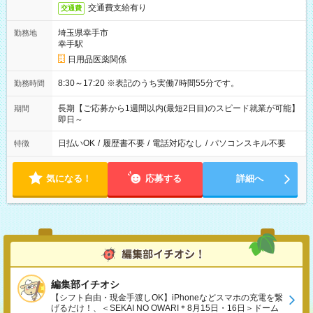
交通費支給有り
交通費
埼玉県幸手市
勤務地
幸手駅
日用品医薬関係
8:30～17:20 ※表記のうち実働7時間55分です。
勤務時間
長期【ご応募から1週間以内(最短2日目)のスピード就業が可能】
期間
即日～
日払いOK
/
履歴書不要
/
電話対応なし
/
パソコンスキル不要
特徴
気になる！
応募する
詳細へ
編集部イチオシ
【シフト自由・現金手渡しOK】iPhoneなどスマホの充電を繋
げるだけ！、＜SEKAI NO OWARI＊8月15日・16日＞ドーム