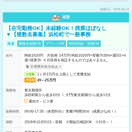
掲載日：2026.08.10
未読
【在宅勤務OK】未経験OK！残業ほぼなし
▼【複数名募集】浜松町で一般事務
派遣
職種未経験OK
ブランクOK
WEB登録・面接OK
時給1620円 月収例 24万円 時給1620円×実働7h30m×週5日×4
給与
週+残業3h ※月収例を保証するものではありません。
交通費別途支給あり
1ヶ月3万円を上限として実費支給
交通費
20～25万円
月収例
東京都港区
勤務地
浜松町駅から徒歩10分
/
大門(東京都)駅から徒歩12分
通信サ－ビス業
09:00-17:30（休憩60分）実働7時間30分（残業少なめ！）
勤務時間
2026年10月01日～長期 ※開始日相談OK ※10月～！
期間