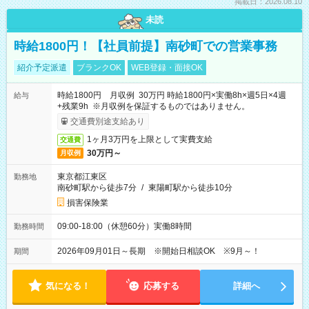
掲載日：2026.08.10
未読
時給1800円！【社員前提】南砂町での営業事務
紹介予定派遣
ブランクOK
WEB登録・面接OK
時給1800円 月収例 30万円 時給1800円×実働8h×週5日×4週
給与
+残業9h ※月収例を保証するものではありません。
交通費別途支給あり
1ヶ月3万円を上限として実費支給
交通費
30万円～
月収例
東京都江東区
勤務地
南砂町駅から徒歩7分
/
東陽町駅から徒歩10分
損害保険業
09:00-18:00（休憩60分）実働8時間
勤務時間
2026年09月01日～長期 ※開始日相談OK ※9月～！
期間
気になる！
応募する
詳細へ