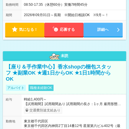
08:50-17:35（休憩60分）実働7時間45分
勤務時間
2026年09月01日～長期 ※開始日相談OK ※9月～！
期間
気になる！
応募する
詳細へ
未読
【座り＆手作業中心】香水shopの梱包スタッ
フ ★副業OK ★週1日からOK ★1日1時間から
OK
アルバイト
職種未経験OK
時給1,400円～
給与
【試用期間】試用期間あり 試用期間の長さ：1ヶ月 雇用形態、
給与は本採用時と同じです。
交通費別途支給あり
東京都千代田区
勤務地
東京都千代田区内神田2丁目14番12号 星屋第六ビル402号（最