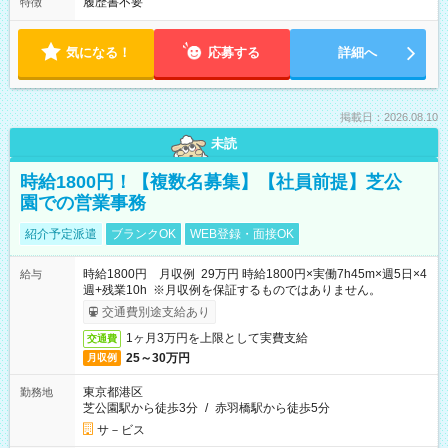
履歴書不要
特徴
気になる！
応募する
詳細へ
掲載日：2026.08.10
未読
時給1800円！【複数名募集】【社員前提】芝公
園での営業事務
紹介予定派遣
ブランクOK
WEB登録・面接OK
時給1800円 月収例 29万円 時給1800円×実働7h45m×週5日×4
給与
週+残業10h ※月収例を保証するものではありません。
交通費別途支給あり
1ヶ月3万円を上限として実費支給
交通費
25～30万円
月収例
東京都港区
勤務地
芝公園駅から徒歩3分
/
赤羽橋駅から徒歩5分
サ－ビス