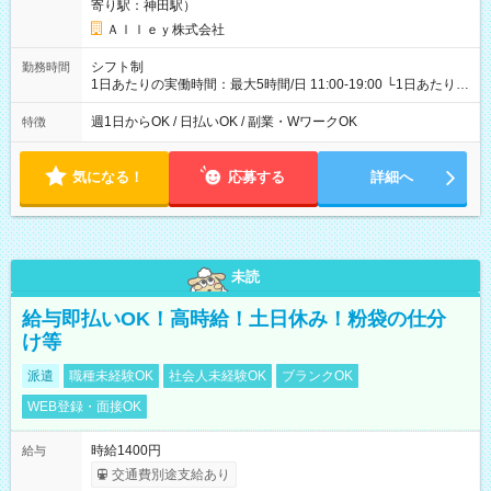
寄り駅：神田駅）
Ａｌｌｅｙ株式会社
シフト制
勤務時間
1日あたりの実働時間：最大5時間/日 11:00-19:00 └1日あたりの
実働時間：1-5時間 └上記の時間帯内であれば、いつでも勤務可
能！ └平日・土曜日の中で、お好きな曜日でご勤務いただけま
週1日からOK / 日払いOK / 副業・WワークOK
特徴
す！ 【シフト例】 ・11:00～14:00 ・16:30～19:00 ・13:00～
18:00 などのように、自由な働き方が可能なお仕事です！
気になる！
応募する
詳細へ
未読
給与即払いOK！高時給！土日休み！粉袋の仕分
け等
派遣
職種未経験OK
社会人未経験OK
ブランクOK
WEB登録・面接OK
時給1400円
給与
交通費別途支給あり