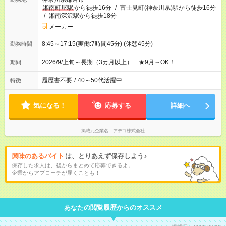
湘南町屋駅
から徒歩16分
/
富士見町(神奈川県)駅から徒歩16分
/
湘南深沢駅から徒歩18分
メーカー
8:45～17:15(実働:7時間45分) (休憩45分)
勤務時間
2026/9/上旬～長期（3カ月以上） ★9月～OK！
期間
履歴書不要
/
40～50代活躍中
特徴
気になる！
応募する
詳細へ
掲載元企業名
アデコ株式会社
興味のあるバイト
は、とりあえず保存しよう♪
保存した求人は、後からまとめて応募できるよ。
企業からアプローチが届くことも！
あなたの閲覧履歴からのオススメ