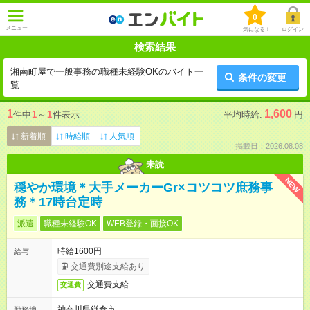
0
メニュー
気になる！
ログイン
検索結果
湘南町屋で一般事務の職種未経験OKのバイト一
条件の変更
覧
1
1,600
件中
1
～
1
件表示
平均時給:
円
新着順
時給順
人気順
掲載日：2026.08.08
未読
NEW
穏やか環境＊大手メーカーGr×コツコツ庶務事
務＊17時台定時
派遣
職種未経験OK
WEB登録・面接OK
時給1600円
給与
交通費別途支給あり
交通費支給
交通費
神奈川県鎌倉市
勤務地