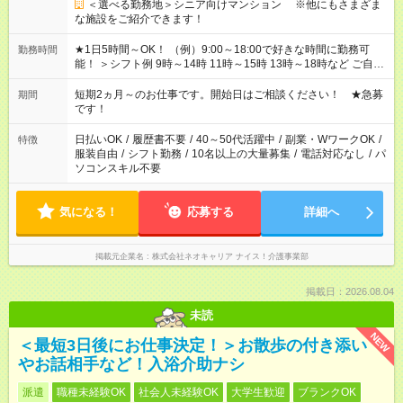
＜選べる勤務地＞シニア向けマンション ※他にもさまざま
な施設をご紹介できます！
★1日5時間～OK！ （例）9:00～18:00で好きな時間に勤務可
勤務時間
能！ ＞シフト例 9時～14時 11時～15時 13時～18時など ご自身
のご都合に合わせて勤務時間をご相談ください！ ★家庭の都合
でお休みや時間の調整が必要な場合も遠慮なくご相談くださ
短期2ヵ月～のお仕事です。開始日はご相談ください！ ★急募
期間
い。
です！
日払いOK
/
履歴書不要
/
40～50代活躍中
/
副業・WワークOK
/
特徴
服装自由
/
シフト勤務
/
10名以上の大量募集
/
電話対応なし
/
パ
ソコンスキル不要
気になる！
応募する
詳細へ
掲載元企業名
株式会社ネオキャリア ナイス！介護事業部
掲載日：2026.08.04
未読
NEW
＜最短3日後にお仕事決定！＞お散歩の付き添い
やお話相手など！入浴介助ナシ
派遣
職種未経験OK
社会人未経験OK
大学生歓迎
ブランクOK