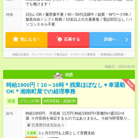
となります ※労働者派遣法（日雇い派遣の原則禁止）により、
でも働けます！
短時間・短期間の就業はご案内が難しい場合があります
日払いOK
/
履歴書不要
/
40～50代活躍中
/
副業・WワークOK
/
特徴
服装自由
/
シフト勤務
/
10名以上の大量募集
/
電話対応なし
/
パ
ソコンスキル不要
気になる！
応募する
詳細へ
掲載元企業名
マンパワーグループ株式会社 ケアサービス事業部 （医療福祉介護関連）
掲載日：2026.08.06
未読
NEW
時給1900円！10～16時＊残業ほぼなし▼車通勤
OK＊湘南町屋での経理事務
派遣
ブランクOK
WEB登録・面接OK
時給1900円 月収例 11万円 時給1900円×実働5h×週3日×4
給与
週 ※月収例を保証するものではありません。※給与即受取りサ
ービス利用可（利用条件有）
交通費別途支給あり
1ヶ月3万円を上限として実費支給
交通費