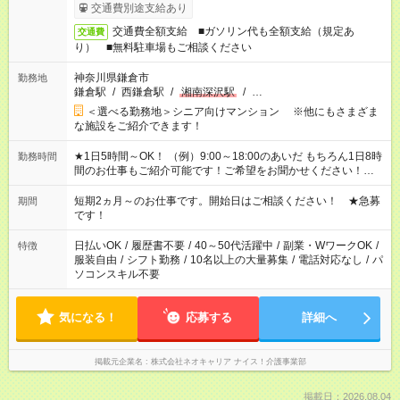
交通費別途支給あり
交通費全額支給 ■ガソリン代も全額支給（規定あ
交通費
り） ■無料駐車場もご相談ください
神奈川県鎌倉市
勤務地
鎌倉駅
/
西鎌倉駅
/
湘南深沢駅
/
…
＜選べる勤務地＞シニア向けマンション ※他にもさまざま
な施設をご紹介できます！
★1日5時間～OK！ （例）9:00～18:00のあいだ もちろん1日8時
勤務時間
間のお仕事もご紹介可能です！ご希望をお聞かせください！★家
庭の都合でお休みが必要な場合も遠慮なくご相談ください。 ※
週最低15時間以上の勤務が必要です
短期2ヵ月～のお仕事です。開始日はご相談ください！ ★急募
期間
です！
日払いOK
/
履歴書不要
/
40～50代活躍中
/
副業・WワークOK
/
特徴
服装自由
/
シフト勤務
/
10名以上の大量募集
/
電話対応なし
/
パ
ソコンスキル不要
気になる！
応募する
詳細へ
掲載元企業名
株式会社ネオキャリア ナイス！介護事業部
掲載日：2026.08.04