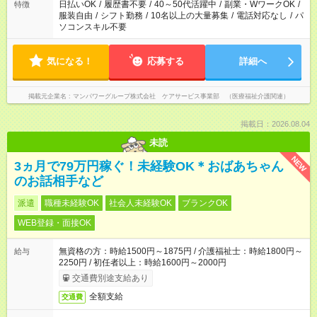
日払いOK
/
履歴書不要
/
40～50代活躍中
/
副業・WワークOK
/
特徴
服装自由
/
シフト勤務
/
10名以上の大量募集
/
電話対応なし
/
パ
ソコンスキル不要
気になる！
応募する
詳細へ
掲載元企業名
マンパワーグループ株式会社 ケアサービス事業部 （医療福祉介護関連）
掲載日：2026.08.04
未読
NEW
3ヵ月で79万円稼ぐ！未経験OK＊おばあちゃん
のお話相手など
派遣
職種未経験OK
社会人未経験OK
ブランクOK
WEB登録・面接OK
無資格の方：時給1500円～1875円 / 介護福祉士：時給1800円～
給与
2250円 / 初任者以上：時給1600円～2000円
交通費別途支給あり
全額支給
交通費