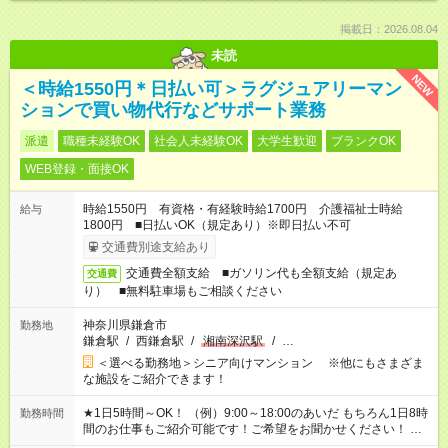
掲載日：2026.08.04
未読
NEW
＜時給1550円＊日払い可＞ラグジュアリーマン
ションで買い物代行などサポート業務
派遣
職種未経験OK
社会人未経験OK
大学生歓迎
ブランクOK
WEB登録・面接OK
時給1550円 有資格・有経験時給1700円 介護福祉士時給
給与
1800円 ■日払いOK（規定あり）※即日払い不可
交通費別途支給あり
交通費全額支給 ■ガソリン代も全額支給（規定あ
交通費
り） ■無料駐車場もご相談ください
神奈川県鎌倉市
勤務地
鎌倉駅
/
西鎌倉駅
/
湘南深沢駅
/
…
＜選べる勤務地＞シニア向けマンション ※他にもさまざま
な施設をご紹介できます！
★1日5時間～OK！ （例）9:00～18:00のあいだ もちろん1日8時
勤務時間
間のお仕事もご紹介可能です！ご希望をお聞かせください！ ★
家庭の都合でお休みが必要な場合も遠慮なくご相談ください。