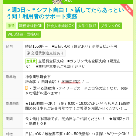
NEW
＜週3日～＊シフト自由！＞話してたらあっとい
う間！利用者のサポート業務
派遣
職種未経験OK
社会人未経験OK
大学生歓迎
ブランクOK
WEB登録・面接OK
時給1550円～ ■日払いOK（規定あり）※即日払い不可
給与
交通費別途支給あり
交通費全額支給 ■ガソリン代も全額支給（規定あ
交通費
り） ■無料駐車場もご相談ください
神奈川県鎌倉市
勤務地
鎌倉駅
/
西鎌倉駅
/
湘南深沢駅
/
…
＜選べる勤務地＞デイサービス ※ご自宅の近くなど、お好
きな場所を選べます！
★1日5時間～OK！ （例）9:00～18:00のあいだ もちろん1日8時
勤務時間
間のお仕事もご紹介可能です！ご希望をお聞かせください！★家
庭の都合でお休みが必要な場合も遠慮なくご相談ください。 ※
週最低15時間以上の勤務が必要です
長く働ける職場です。開始日はご相談ください！ ★短期2ヶ月
期間
～勤務もＯＫ
日払いOK
/
履歴書不要
/
40～50代活躍中
/
副業・WワークOK
/
特徴