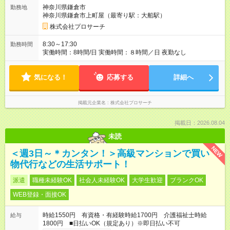
同じです。
神奈川県鎌倉市
勤務地
神奈川県鎌倉市上町屋（最寄り駅：大船駅）
株式会社プロサーチ
8:30～17:30
勤務時間
実働時間：8時間/日 実働時間：８時間／日 夜勤なし
気になる！
応募する
詳細へ
掲載元企業名
株式会社プロサーチ
掲載日：2026.08.04
未読
NEW
＜週3日～＊カンタン！＞高級マンションで買い
物代行などの生活サポート！
派遣
職種未経験OK
社会人未経験OK
大学生歓迎
ブランクOK
WEB登録・面接OK
時給1550円 有資格・有経験時給1700円 介護福祉士時給
給与
1800円 ■日払いOK（規定あり）※即日払い不可