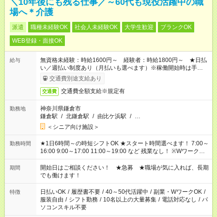
＼10年後にも残る仕事／～60代も現役活躍中の職
場へ＊介護
派遣
職種未経験OK
社会人未経験OK
大学生歓迎
ブランクOK
WEB登録・面接OK
無資格未経験：時給1600円～ 経験者：時給1800円～ ★日払
給与
い／週払い制度あり（月払いも選べます）※稼働開始時は手続き
完了次第のお支払いとなります。
交通費別途支給あり
交通費全額支給※規定有
交通費
神奈川県鎌倉市
勤務地
鎌倉駅
/
北鎌倉駅
/
由比ケ浜駅
/
…
＜シニア向け施設＞
★1日6時間～の時短シフトOK ★スタート時間選べます！ 7:00～
勤務時間
16:00 9:00～17:00 11:00～19:00 など 残業なし！ ※Wワークの
場合、他のお仕事と合わせ週40時間超の就業はご案内できませ
ん ※法令に基づき、週20時間以上勤務は社会保険への加入対象
開始日はご相談ください！ ★急募 ★職場が気に入れば、長期
期間
となります ※労働者派遣法（日雇い派遣の原則禁止）により、
でも働けます！
短時間・短期間の就業はご案内が難しい場合があります
日払いOK
/
履歴書不要
/
40～50代活躍中
/
副業・WワークOK
/
特徴
服装自由
/
シフト勤務
/
10名以上の大量募集
/
電話対応なし
/
パ
ソコンスキル不要