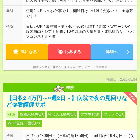
間のお仕事もご紹介可能です！ご希望をお聞かせください！ ★
家庭の都合でお休みが必要な場合も遠慮なくご相談ください。
※週最低15時間以上の勤務が必要です
短期2ヵ月～のお仕事です。開始日はご相談ください！ ★急募
期間
です！
日払いOK
/
履歴書不要
/
40～50代活躍中
/
副業・WワークOK
/
特徴
服装自由
/
シフト勤務
/
10名以上の大量募集
/
電話対応なし
/
パ
ソコンスキル不要
気になる！
応募する
詳細へ
掲載元企業名
株式会社ネオキャリア ナイス！介護事業部
掲載日：2026.08.04
未読
NEW
【日収2.4万円～×週2日～】病院で夜の見回りな
ど＠看護師サポ
派遣
職種未経験OK
社会人未経験OK
大学生歓迎
ブランクOK
WEB登録・面接OK
日収2万4300円～（日勤時給1350円） ■月収例19.4万円～（夜
給与