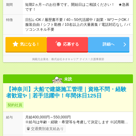
※週最低15時間以上の勤務が必要です
短期2ヵ月～のお仕事です。開始日はご相談ください！ ★急募
期間
です！
日払いOK
/
履歴書不要
/
40～50代活躍中
/
副業・WワークOK
/
特徴
服装自由
/
シフト勤務
/
10名以上の大量募集
/
電話対応なし
/
パ
ソコンスキル不要
気になる！
応募する
詳細へ
掲載元企業名
株式会社ネオキャリア ナイス！介護事業部
未読
【神奈川】大船で建築施工管理｜資格不問・経験
者歓迎✨｜若手活躍中！年間休日125日
契約社員
月給400,000円～550,000円
給与
※給与は年齢・経験・希望等を考慮して決定します ※試用期間は
３ヶ月で、その他の条件に変更はありません 【試用期間】試用
交通費別途支給あり
期間あり 試用期間の長さ：3ヶ月 雇用形態、給与は本採用時と