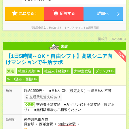
気になる！
応募する
詳細へ
掲載元企業名
株式会社ネオキャリア ナイス！介護事業部
掲載日：2026.08.04
未読
NEW
【1日5時間～OK＊自由シフト】高級シニア向
けマンションで生活サポ
派遣
職種未経験OK
社会人未経験OK
大学生歓迎
ブランクOK
WEB登録・面接OK
時給1550円～ ■日払いOK（規定あり）※即日払い不可
給与
交通費別途支給あり
交通費全額支給 ■ガソリン代も全額支給（規定あ
交通費
り） ■無料駐車場もご相談ください
神奈川県鎌倉市
勤務地
鎌倉駅
/
西鎌倉駅
/
湘南深沢駅
/
…