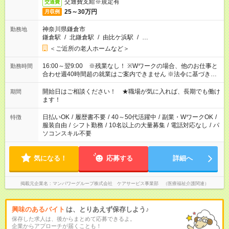
交通費支給※規定有
交通費
25～30万円
月収例
神奈川県鎌倉市
勤務地
鎌倉駅
/
北鎌倉駅
/
由比ケ浜駅
/
…
＜ご近所の老人ホームなど＞
16:00～翌9:00 ※残業なし！ ※Wワークの場合、他のお仕事と
勤務時間
合わせ週40時間超の就業はご案内できません ※法令に基づき、
週20時間以上勤務は社会保険への加入対象となります ※労働者
派遣法（日雇い派遣の原則禁止）により、短時間・短期間の就
開始日はご相談ください！ ★職場が気に入れば、長期でも働け
期間
業はご案内が難しい場合があります
ます！
日払いOK
/
履歴書不要
/
40～50代活躍中
/
副業・WワークOK
/
特徴
服装自由
/
シフト勤務
/
10名以上の大量募集
/
電話対応なし
/
パ
ソコンスキル不要
気になる！
応募する
詳細へ
掲載元企業名
マンパワーグループ株式会社 ケアサービス事業部 （医療福祉介護関連）
興味のあるバイト
は、とりあえず保存しよう♪
保存した求人は、後からまとめて応募できるよ。
企業からアプローチが届くことも！