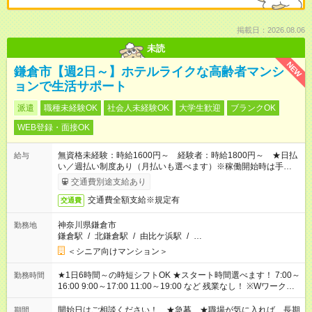
掲載日：2026.08.06
未読
NEW
鎌倉市【週2日～】ホテルライクな高齢者マンシ
ョンで生活サポート
派遣
職種未経験OK
社会人未経験OK
大学生歓迎
ブランクOK
WEB登録・面接OK
無資格未経験：時給1600円～ 経験者：時給1800円～ ★日払
給与
い／週払い制度あり（月払いも選べます）※稼働開始時は手続き
完了次第のお支払いとなります。
交通費別途支給あり
交通費全額支給※規定有
交通費
神奈川県鎌倉市
勤務地
鎌倉駅
/
北鎌倉駅
/
由比ケ浜駅
/
…
＜シニア向けマンション＞
★1日6時間～の時短シフトOK ★スタート時間選べます！ 7:00～
勤務時間
16:00 9:00～17:00 11:00～19:00 など 残業なし！ ※Wワークの
場合、他のお仕事と合わせ週40時間超の就業はご案内できませ
ん ※法令に基づき、週20時間以上勤務は社会保険への加入対象
開始日はご相談ください！ ★急募 ★職場が気に入れば、長期
期間