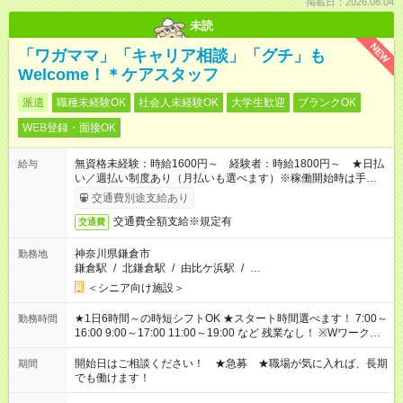
掲載日：2026.08.04
未読
NEW
「ワガママ」「キャリア相談」「グチ」も
Welcome！＊ケアスタッフ
派遣
職種未経験OK
社会人未経験OK
大学生歓迎
ブランクOK
WEB登録・面接OK
無資格未経験：時給1600円～ 経験者：時給1800円～ ★日払
給与
い／週払い制度あり（月払いも選べます）※稼働開始時は手続き
完了次第のお支払いとなります。
交通費別途支給あり
交通費全額支給※規定有
交通費
神奈川県鎌倉市
勤務地
鎌倉駅
/
北鎌倉駅
/
由比ケ浜駅
/
…
＜シニア向け施設＞
★1日6時間～の時短シフトOK ★スタート時間選べます！ 7:00～
勤務時間
16:00 9:00～17:00 11:00～19:00 など 残業なし！ ※Wワークの
場合、他のお仕事と合わせ週40時間超の就業はご案内できませ
ん ※法令に基づき、週20時間以上勤務は社会保険への加入対象
開始日はご相談ください！ ★急募 ★職場が気に入れば、長期
期間
となります ※労働者派遣法（日雇い派遣の原則禁止）により、
でも働けます！
短時間・短期間の就業はご案内が難しい場合があります