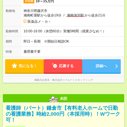
10～15万円
月収例
神奈川県藤沢市
勤務地
湘南町屋駅から徒歩19分
/
湘南深沢駅
から徒歩21分
医薬品メ－カ－
10:00-16:00（休憩60分）実働5時間（残業少なめ！）
勤務時間
即日～長期 ※開始日相談OK
期間
履歴書不要
特徴
気になる！
応募する
詳細へ
掲載元企業名
株式会社リクルートスタッフィング
未読
看護師（パート）鎌倉市【有料老人ホームで日勤
の看護業務】時給2,000円（本採用時）！Wワーク
可！