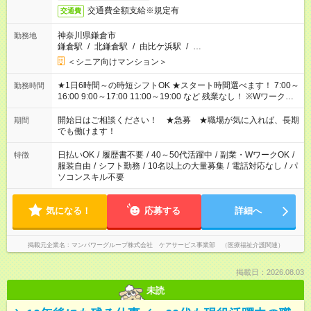
交通費全額支給※規定有
交通費
神奈川県鎌倉市
勤務地
鎌倉駅
/
北鎌倉駅
/
由比ケ浜駅
/
…
＜シニア向けマンション＞
★1日6時間～の時短シフトOK ★スタート時間選べます！ 7:00～
勤務時間
16:00 9:00～17:00 11:00～19:00 など 残業なし！ ※Wワークの
場合、他のお仕事と合わせ週40時間超の就業はご案内できませ
ん ※法令に基づき、週20時間以上勤務は社会保険への加入対象
開始日はご相談ください！ ★急募 ★職場が気に入れば、長期
期間
となります ※労働者派遣法（日雇い派遣の原則禁止）により、
でも働けます！
短時間・短期間の就業はご案内が難しい場合があります
日払いOK
/
履歴書不要
/
40～50代活躍中
/
副業・WワークOK
/
特徴
服装自由
/
シフト勤務
/
10名以上の大量募集
/
電話対応なし
/
パ
ソコンスキル不要
気になる！
応募する
詳細へ
掲載元企業名
マンパワーグループ株式会社 ケアサービス事業部 （医療福祉介護関連）
掲載日：2026.08.03
未読