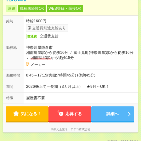
派遣
職種未経験OK
WEB登録・面接OK
時給1600円
給与
交通費別途支給あり
交通費支給
交通費
神奈川県鎌倉市
勤務地
湘南町屋駅から徒歩16分
/
富士見町(神奈川県)駅から徒歩16分
/
湘南深沢駅
から徒歩18分
メーカー
8:45～17:15(実働:7時間45分) (休憩45分)
勤務時間
2026/9/上旬～長期（3カ月以上） ★9月～OK！
期間
履歴書不要
特徴
気になる！
応募する
詳細へ
掲載元企業名
アデコ株式会社