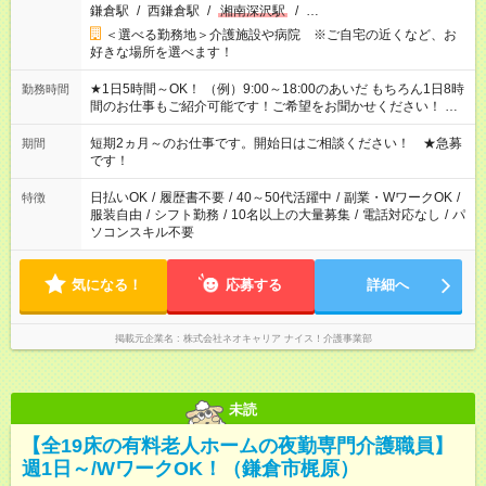
鎌倉駅
/
西鎌倉駅
/
湘南深沢駅
/
…
＜選べる勤務地＞介護施設や病院 ※ご自宅の近くなど、お
好きな場所を選べます！
★1日5時間～OK！ （例）9:00～18:00のあいだ もちろん1日8時
勤務時間
間のお仕事もご紹介可能です！ご希望をお聞かせください！ ※
週最低15時間以上の勤務が必要です
短期2ヵ月～のお仕事です。開始日はご相談ください！ ★急募
期間
です！
日払いOK
/
履歴書不要
/
40～50代活躍中
/
副業・WワークOK
/
特徴
服装自由
/
シフト勤務
/
10名以上の大量募集
/
電話対応なし
/
パ
ソコンスキル不要
気になる！
応募する
詳細へ
掲載元企業名
株式会社ネオキャリア ナイス！介護事業部
未読
【全19床の有料老人ホームの夜勤専門介護職員】
週1日～/WワークOK！（鎌倉市梶原）