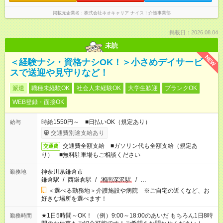
掲載元企業名
株式会社ネオキャリア ナイス！介護事業部
掲載日：2026.08.04
未読
NEW
＜経験ナシ・資格ナシOK！＞小さめデイサービ
スで送迎や見守りなど！
派遣
職種未経験OK
社会人未経験OK
大学生歓迎
ブランクOK
WEB登録・面接OK
時給1550円～ ■日払いOK（規定あり）
給与
交通費別途支給あり
交通費全額支給 ■ガソリン代も全額支給（規定あ
交通費
り） ■無料駐車場もご相談ください
神奈川県鎌倉市
勤務地
鎌倉駅
/
西鎌倉駅
/
湘南深沢駅
/
…
＜選べる勤務地＞介護施設や病院 ※ご自宅の近くなど、お
好きな場所を選べます！
★1日5時間～OK！ （例）9:00～18:00のあいだ もちろん1日8時
勤務時間