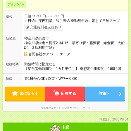
アルバイト
日給27,300円～28,300円
給与
※日給に深夜割増・諸手当込 ※勤続年数に応じて日給アップ！
※介護福祉士は28,300円～ \\近隣（藤沢市内）複数施設勤務可能
交通費別途支給あり
ならさらに手当支給！// ◎日給に処遇改善手当等の諸手当含みま
す ◎リーダー以上は別途手当あり（5,000円～/月） ◎年齢、入
神奈川県鎌倉市
勤務地
社歴に関係なくやる気次第でステップアップできます ◎社員に
神奈川県鎌倉市梶原2-34-15（最寄り駅：藤沢駅、鎌倉駅、大船
登用制度あります ◎試用期間６カ月 （※試用期間の間は日給
駅、３駅利用可能）
500円引き、その他待遇に変化はなし） 【想定月収】（試用期
間後の金額） 【夜勤パート月収モデル】 （月１０回勤務の場
合同会社ケアパートナーズ
合）２７３，０００円～ （月 ８回勤務の場合）２１８，４０
０円～ 【年齢構成】 20～40代：約５割、50代：約３割、60代
勤務時間は指定なし
勤務時間
～：約２割の職員が活躍中！ 【試用期間】試用期間あり 試用期
【変形労働時間制（1カ月単位）】 ※想定労働時間：168時間以
間の長さ：6ヶ月 ※ 雇用形態と給与に、本採用時と異なる部分が
内／月 ・16:00～翌10:00（内休憩120分） （実働16時間勤務）
あります。 雇用形態：本採用時と同じです。 給与：日給 26,800
◎週1回から勤務可能！ ◎Wワーク可能！！ ◎勤務日は勤務表に
週1日からOK / 副業・WワークOK
特徴
円 ～ 27,800円 金額は資格によって変動 【主な1日の流れ】
よる ◎曜日不問歓迎！！
16：00 始業、夕食準備、離床介助、食堂への誘導 17：00 日
勤からの申送り、配膳、食事介助（見守り） 17：30 口腔ケ
気になる！
応募する
詳細へ
ア、誘導、臥床介助 18：00 消毒、清掃 19：00 排泄介助、
体位変換、安否確認、記録 21：00 体位変換、安否確認、記録
23：00 排泄介助、体位変換、安否確認、記録 24：00 休憩
掲載元企業名
合同会社ケアパートナーズ
（120分） 02：00 体位変換、安否確認、記録 04：00 排泄介
助、体位変換、安否確認、記録 06：00 起床介助、整容、誘
導、離床介助 07：00 食事介助（見守り）、誘導、配膳、記録
掲載日：2026.08.04
08：00 口腔ケア、臥床介助、誘導、排泄介助 09：00 日勤帯
未読
へ申送り、清掃、ゴミ捨て 10：00 終業 ※利用者の状況等によ