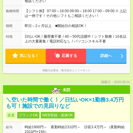
相談ください
【シフト例】 07:00～16:00 09:00～18:00 17:00～09:00 ※ 上記
勤務時間
は一例です！その他シフトもご相談ください！
即日～2ヶ月以上 ■開始日の相談OK！
期間
日払いOK
/
履歴書不要
/
40～50代活躍中
/
シフト勤務
/
10名以
特徴
上の大量募集
/
電話対応なし
/
パソコンスキル不要
気になる！
応募する
詳細へ
掲載元企業名
株式会社ニッソーネット
掲載日：2026.08.01
未読
＼空いた時間で働く！／日払いOK×1勤務3.4万円
も可！施設での見回りなど
派遣
ブランクOK
WEB登録・面接OK
時給1900円～ 夜勤時給2310円～ 日収3.4万円～（夜勤時給
給与
2310円×15h）