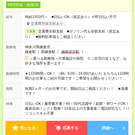
WEB登録・面接OK
時給1550円～ ■日払いOK（規定あり）※即日払い不可
給与
交通費別途支給あり
交通費全額支給 ■ガソリン代も全額支給（規定あ
交通費
り） ■無料駐車場もご相談ください
神奈川県鎌倉市
勤務地
鎌倉駅
/
西鎌倉駅
/
湘南深沢駅
/
…
＜選べる勤務地＞介護施設や病院 ※ご自宅の近くなど、お
好きな場所を選べます！
★1日5時間～OK！ （例）9:00～18:00のあいだ もちろん1日8時
勤務時間
間のお仕事もご紹介可能です！ご希望をお聞かせください！★家
庭の都合でお休みが必要な場合も遠慮なくご相談ください。 ※
週最低15時間以上の勤務が必要です
短期2ヵ月～のお仕事です。開始日はご相談ください！ ★急募
期間
です！
日払いOK
/
履歴書不要
/
40～50代活躍中
/
副業・WワークOK
/
特徴
服装自由
/
シフト勤務
/
10名以上の大量募集
/
電話対応なし
/
パ
ソコンスキル不要
気になる！
応募する
詳細へ