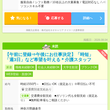
服装自由
/
シフト勤務
/
10名以上の大量募集
/
電話対応なし
/
パ
ソコンスキル不要
気になる！
応募する
詳細へ
掲載元企業名
株式会社ネオキャリア ナイス！介護事業部
掲載日：2026.08.04
未読
NEW
【午前に登録⇒午後にお仕事決定】「時短」
「週3日」など希望を叶える＊介護スタッフ
派遣
職種未経験OK
社会人未経験OK
大学生歓迎
ブランクOK
WEB登録・面接OK
時給1550円～ ■日払いOK（規定あり）※即日払い不可
給与
交通費別途支給あり
交通費全額支給 ■ガソリン代も全額支給（規定あ
交通費
り） ■無料駐車場もご相談ください
神奈川県鎌倉市
勤務地