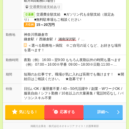
勤月8回勤務の場合）
交通費別途支給あり
交通費全額支給 ■ガソリン代も全額支給（規定あ
交通費
り） ■無料駐車場もご相談ください
15～20万円
月収例
神奈川県鎌倉市
勤務地
鎌倉駅
/
西鎌倉駅
/
湘南深沢駅
/
…
＜選べる勤務地＞病院 ※ご自宅の近くなど、お好きな場所
を選べます！
夜勤（例） 16:00～翌9:00 もちろん夜勤以外の時間も選べます
勤務時間
（例） 07:00～16:00※早番 09:00～18:00※日勤 11:00～
20:00※遅番 ※時間は、固定・選べる施設もあるので、ご希望が
あれば調整できます！ ※シフト制。勤務地により実働時間が異
短期のお仕事です。職場が気に入れば長期でも働けます！ ★開
期間
なります。★家庭の都合でお休みが必要な場合も遠慮なくご相談
始日はご相談ください。 ★急募です！
ください。
日払いOK
/
履歴書不要
/
40～50代活躍中
/
副業・WワークOK
/
特徴
服装自由
/
シフト勤務
/
10名以上の大量募集
/
電話対応なし
/
パ
ソコンスキル不要
気になる！
応募する
詳細へ
掲載元企業名
株式会社ネオキャリア ナイス！介護事業部