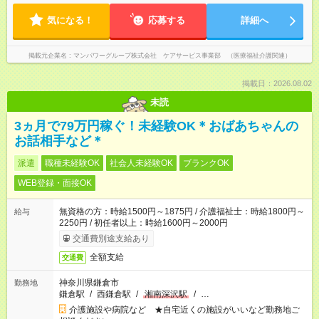
気になる！
応募する
詳細へ
掲載元企業名
マンパワーグループ株式会社 ケアサービス事業部 （医療福祉介護関連）
掲載日：2026.08.02
未読
3ヵ月で79万円稼ぐ！未経験OK＊おばあちゃんの
お話相手など＊
派遣
職種未経験OK
社会人未経験OK
ブランクOK
WEB登録・面接OK
無資格の方：時給1500円～1875円 / 介護福祉士：時給1800円～
給与
2250円 / 初任者以上：時給1600円～2000円
交通費別途支給あり
全額支給
交通費
神奈川県鎌倉市
勤務地
鎌倉駅
/
西鎌倉駅
/
湘南深沢駅
/
…
介護施設や病院など ★自宅近くの施設がいいなど勤務地ご