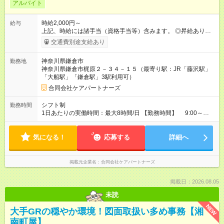
アルバイト
時給2,000円～
給与
上記、時給には諸手当（資格手当等）含みます。 ◎昇給あり
（年1回） 【試用期間】試用期間あり 試用期間の長さ：6ヶ月
交通費別途支給あり
※ 雇用形態と給与に、本採用時と異なる部分があります。 雇用
形態：本採用時と同じです。 給与：時給 1,970円以上 ※試用期
神奈川県鎌倉市
勤務地
間中は上記時給（その他の条件変更はなし）
神奈川県鎌倉市梶原２－３４－１５（最寄り駅：JR「藤沢駅」
「大船駅」「鎌倉駅」3駅利用可）
合同会社ケアパートナーズ
シフト制
勤務時間
1日あたりの実働時間：最大8時間/日 【勤務時間】 9:00～
17:30 （休憩1時間） ※利用者状況により勤務時間が30分程、前
後する場合があります。 ※日勤業務のみで、夜勤なし ※ほぼ定
気になる！
時で上がれます。
応募する
詳細へ
掲載元企業名
合同会社ケアパートナーズ
掲載日：2026.08.05
未読
NEW
大手GRの穏やか環境！図面取扱い多め事務【湘
南町屋】