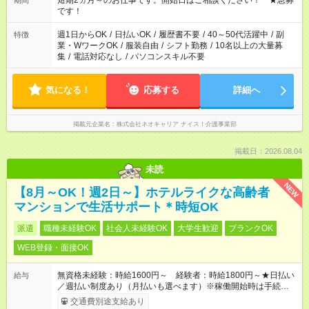
短期2ヵ月～のお仕事です。開始日はご相談ください！ ★急募
期間
の方の場合は1～2ヶ月間は日中での仕事を経験いただき、 お
です！
仕事に慣れてからの夜勤になります。 ★家庭の都合でお休みが
必要な場合も遠慮なくご相談ください。
週1日からOK
/
日払いOK
/
履歴書不要
/
40～50代活躍中
/
副
特徴
業・WワークOK
/
服装自由
/
シフト勤務
/
10名以上の大量募
集
/
電話対応なし
/
パソコンスキル不要
気になる！
応募する
詳細へ
掲載元企業名
株式会社ネオキャリア ナイス！介護事業部
掲載日：2026.08.04
未読
NEW
【8月～OK！週2日～】ホテルライクな高齢者
マンションで生活サポート＊時短OK
派遣
職種未経験OK
社会人未経験OK
大学生歓迎
ブランクOK
WEB登録・面接OK
無資格未経験：時給1600円～ 経験者：時給1800円～★日払い
給与
／週払い制度あり（月払いも選べます）※稼働開始時は手続き完
了次第のお支払いとなります。
交通費別途支給あり