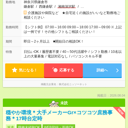
神奈川県鎌倉市
勤務地
鎌倉駅
/
西鎌倉駅
/
湘南深沢駅
/
…
介護施設や病院など ★自宅近くの施設がいいなど勤務地ご
相談ください
【シフト例】 07:00～16:00 09:00～18:00 17:00～09:00 ※ 上記
勤務時間
は一例です！その他シフトもご相談ください！
即日～2ヶ月以上 ■開始日の相談OK！
期間
日払いOK
/
履歴書不要
/
40～50代活躍中
/
シフト勤務
/
10名以
特徴
上の大量募集
/
電話対応なし
/
パソコンスキル不要
気になる！
応募する
詳細へ
掲載元企業名
株式会社ニッソーネット
掲載日：2026.08.04
未読
NEW
穏やか環境＊大手メーカーGr×コツコツ庶務事
務＊17時台定時
派遣
職種未経験OK
WEB登録・面接OK