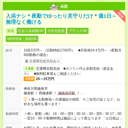
未読
NEW
入浴ナシ＊夜勤でゆったり見守りだけ＊週1日～
無理なく働ける
派遣
社会人未経験OK
大学生歓迎
ブランクOK
WEB登録・面接OK
日収3万円～（日勤時給1700円） ■月収例24.4万円～（夜勤月
給与
8回勤務の場合）
交通費別途支給あり
交通費全額支給 ■ガソリン代も全額支給（規定あ
交通費
り） ■無料駐車場もご相談ください
20～25万円
月収例
神奈川県鎌倉市
勤務地
鎌倉駅
/
西鎌倉駅
/
湘南深沢駅
/
…
＜選べる勤務地＞介護施設や病院 ※ご自宅の近くなど、お
好きな場所を選べます！
＜例＞ 夜勤（例） 16：00～翌9：00 16：30～翌9：30 17：00
勤務時間
～翌10：00 ※勤務時間は施設によって異なります 「土日祝は休
みたい」 「しっかり稼ぎたい」 「もう少し遅い時間から始めた
い」など ご希望にあったお仕事をご案内いたします。 ※未経験