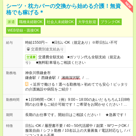
り業務内容は変化します。 ※基本は終業時間に定時で上がれま
NEW
シーツ・枕カバーの交換から始める介護！無資
す！ ※試用期間の間は日給500円引き、その他待遇に変化はなし
格でも稼げる＊
派遣
職種未経験OK
社会人未経験OK
大学生歓迎
ブランクOK
WEB登録・面接OK
時給1550円～ ■日払いOK（規定あり）※即日払い不可
給与
交通費別途支給あり
交通費全額支給 ■ガソリン代も全額支給（規定あ
交通費
り） ■無料駐車場もご相談ください
神奈川県鎌倉市
勤務地
鎌倉駅
/
西鎌倉駅
/
湘南深沢駅
/
…
＜近所で働ける！選べる勤務地＞初めてでも安心！ピッタリ
の介護施設や病院をご紹介！
★1日5時間～OK！ （例）9:00～18:00のあいだ もちろん1日8時
勤務時間
間のお仕事もご紹介可能です！ご希望をお聞かせください！★家
庭の都合でお休みが必要な場合も遠慮なくご相談ください。 ※
週最低15時間以上の勤務が必要です
長期のお仕事です。開始日はご相談ください！ ★急募です！
期間
日払いOK
/
履歴書不要
/
40～50代活躍中
/
副業・WワークOK
/
特徴
服装自由
/
シフト勤務
/
10名以上の大量募集
/
電話対応なし
/
パ
ソコンスキル不要