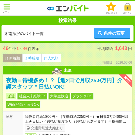
0
メニュー
気になる！
ログイン
検索結果
条件の変更
湘南深沢のバイト一覧
46
1,643
件中
1
～
46
件表示
平均時給:
円
新着順
時給順
人気順
掲載日：2026.08.06
未読
NEW
夜勤＝待機多め！？【週2日で月収25.9万円】介
護スタッフ＊日払いOK!
派遣
社会人未経験OK
大学生歓迎
ブランクOK
WEB登録・面接OK
経験者時給1800円～（夜勤時給2250円～）★日収3万2400円以
給与
上★日払い／週払い制度あり（月払いも選べます）※稼働開始時
は手続き完了次第のお支払いとなります。
交通費別途支給あり