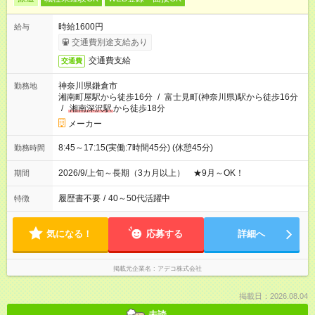
時給1600円
給与
交通費別途支給あり
交通費支給
交通費
神奈川県鎌倉市
勤務地
湘南町屋駅から徒歩16分
/
富士見町(神奈川県)駅から徒歩16分
/
湘南深沢駅
から徒歩18分
メーカー
8:45～17:15(実働:7時間45分) (休憩45分)
勤務時間
2026/9/上旬～長期（3カ月以上） ★9月～OK！
期間
履歴書不要
/
40～50代活躍中
特徴
気になる！
応募する
詳細へ
掲載元企業名
アデコ株式会社
掲載日：2026.08.04
未読