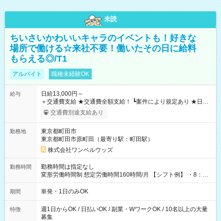
未読
ちいさいかわいいキャラのイベントも！好きな
場所で働ける☆来社不要！働いたその日に給料
もらえる◎/T1
アルバイト
職種未経験OK
日給13,000円～
給与
＋交通費支給 ★交通費全額支給！ ┗案件により規定あり ★日払
いOK！（規定あり） ┗働いたその日に現金GET♪ お仕事後はコ
交通費別途支給あり
ンビニATMから 日払い分を引き落とせます！ 【試用期間】試
用期間なし
東京都町田市
勤務地
東京都町田市原町田（最寄り駅：町田駅）
株式会社ワンベルウッズ
勤務時間は指定なし
勤務時間
変形労働時間制 想定労働時間160時間/月 【シフト例】 ・8：00
～21：00
単発・1日のみOK
期間
週1日からOK / 日払いOK / 副業・WワークOK / 10名以上の大量
特徴
募集