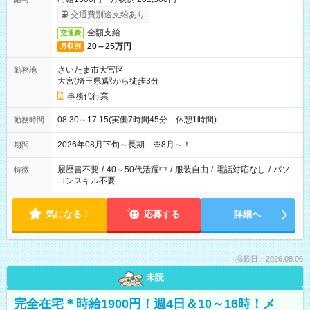
交通費別途支給あり
全額支給
交通費
20～25万円
月収例
さいたま市大宮区
勤務地
大宮(埼玉県)駅から徒歩3分
事務代行業
08:30～17:15(実働7時間45分 休憩1時間)
勤務時間
2026年08月下旬～長期 ※8月～！
期間
履歴書不要
/
40～50代活躍中
/
服装自由
/
電話対応なし
/
パソ
特徴
コンスキル不要
気になる！
応募する
詳細へ
掲載日：2026.08.06
未読
完全在宅＊時給1900円！週4日＆10～16時！メ