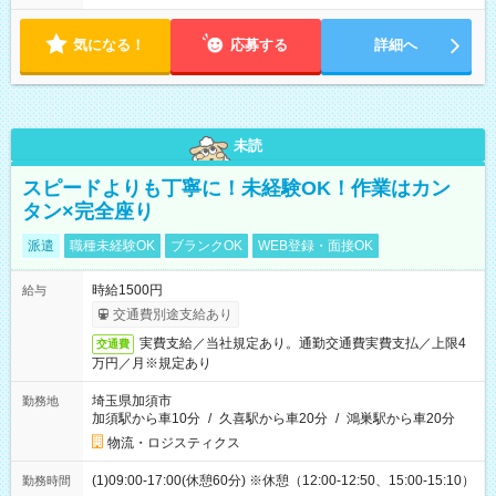
気になる！
応募する
詳細へ
未読
スピードよりも丁寧に！未経験OK！作業はカン
タン×完全座り
派遣
職種未経験OK
ブランクOK
WEB登録・面接OK
時給1500円
給与
交通費別途支給あり
実費支給／当社規定あり。通勤交通費実費支払／上限4
交通費
万円／月※規定あり
埼玉県加須市
勤務地
加須駅から車10分
/
久喜駅から車20分
/
鴻巣駅から車20分
物流・ロジスティクス
(1)09:00-17:00(休憩60分) ※休憩（12:00-12:50、15:00-15:10）
勤務時間