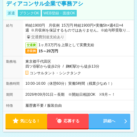
ディアコンサル企業で事務アシ
派遣
ブランクOK
WEB登録・面接OK
時給1900円 月収例 15万円 時給1900円×実働5h×週4日×4
給与
週 ※月収例を保証するものではありません。※給与即受取りサ
ービス利用可（利用条件有）
交通費別途支給あり
1ヶ月3万円を上限として実費支給
交通費
15～20万円
月収例
東京都千代田区
勤務地
四ツ谷駅から徒歩2分
/
麹町駅から徒歩13分
コンサルタント・シンクタンク
10:00-16:00（休憩60分）実働5時間（残業少なめ！）
勤務時間
2026年09月01日～長期 ※開始日相談OK ※9月～！
期間
履歴書不要
/
服装自由
特徴
気になる！
応募する
詳細へ