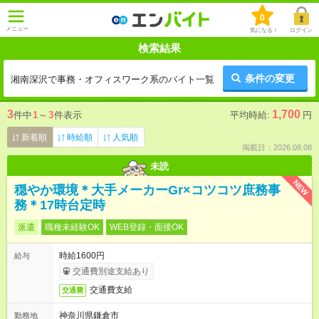
0
メニュー
気になる！
ログイン
検索結果
条件の変更
湘南深沢で事務・オフィスワーク系のバイト一覧
3
1,700
件中
1
～
3
件表示
平均時給:
円
新着順
時給順
人気順
掲載日：2026.08.08
未読
NEW
穏やか環境＊大手メーカーGr×コツコツ庶務事
務＊17時台定時
派遣
職種未経験OK
WEB登録・面接OK
時給1600円
給与
交通費別途支給あり
交通費支給
交通費
神奈川県鎌倉市
勤務地