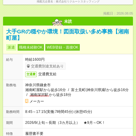
掲載元企業名
株式会社リクルートスタッフィング
掲載日：2026.08.05
未読
大手GRの穏やか環境！図面取扱い多め事務【湘南
町屋】
派遣
職種未経験OK
WEB登録・面接OK
時給1600円
給与
交通費別途支給あり
交通費支給
交通費
神奈川県鎌倉市
勤務地
湘南町屋駅から徒歩16分
/
富士見町(神奈川県)駅から徒歩16分
/
湘南深沢駅
から徒歩18分
メーカー
8:45～17:15(実働:7時間45分) (休憩45分)
勤務時間
2026/9/上旬～長期（3カ月以上） ★9月～OK！
期間
履歴書不要
特徴