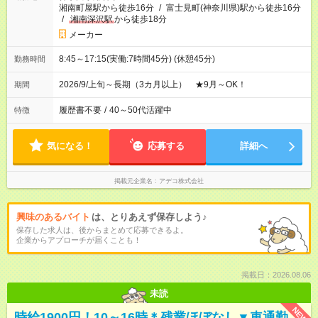
湘南町屋駅から徒歩16分
/
富士見町(神奈川県)駅から徒歩16分
/
湘南深沢駅
から徒歩18分
メーカー
8:45～17:15(実働:7時間45分) (休憩45分)
勤務時間
2026/9/上旬～長期（3カ月以上） ★9月～OK！
期間
履歴書不要
/
40～50代活躍中
特徴
気になる！
応募する
詳細へ
掲載元企業名
アデコ株式会社
興味のあるバイト
は、とりあえず保存しよう♪
保存した求人は、後からまとめて応募できるよ。
企業からアプローチが届くことも！
掲載日：2026.08.06
未読
NEW
時給1900円！10～16時＊残業ほぼなし▼車通勤