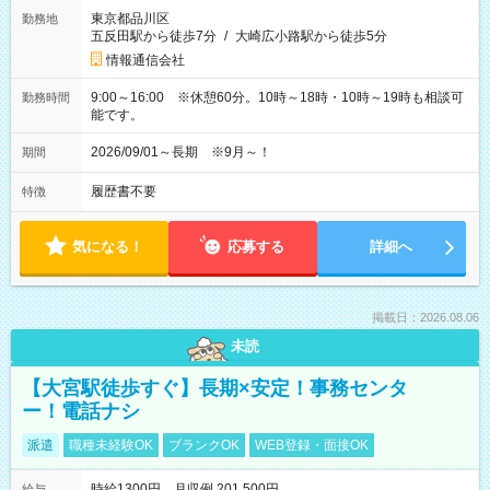
東京都品川区
勤務地
五反田駅から徒歩7分
/
大崎広小路駅から徒歩5分
情報通信会社
9:00～16:00 ※休憩60分。10時～18時・10時～19時も相談可
勤務時間
能です。
2026/09/01～長期 ※9月～！
期間
履歴書不要
特徴
気になる！
応募する
詳細へ
掲載日：2026.08.06
未読
【大宮駅徒歩すぐ】長期×安定！事務センタ
ー！電話ナシ
派遣
職種未経験OK
ブランクOK
WEB登録・面接OK
時給1300円 月収例 201,500円
給与