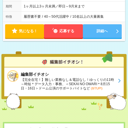
1ヶ月以上3ヶ月未満／即日～9月末まで
期間
履歴書不要
/
40～50代活躍中
/
10名以上の大量募集
特徴
気になる！
応募する
詳細へ
編集部イチオシ
【完全在宅！】難しい業務なし＆電話なし！ゆっくりの11時
～時短＊データ入力・事務、＜SEKAI NO OWARI＊8月15
日・16日＞ドーム公演のサポートバイトなど
(8/7UP!)