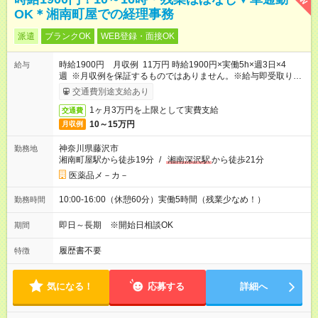
OK＊湘南町屋での経理事務
派遣
ブランクOK
WEB登録・面接OK
時給1900円 月収例 11万円 時給1900円×実働5h×週3日×4
給与
週 ※月収例を保証するものではありません。※給与即受取りサ
ービス利用可（利用条件有）
交通費別途支給あり
1ヶ月3万円を上限として実費支給
交通費
10～15万円
月収例
神奈川県藤沢市
勤務地
湘南町屋駅から徒歩19分
/
湘南深沢駅
から徒歩21分
医薬品メ－カ－
10:00-16:00（休憩60分）実働5時間（残業少なめ！）
勤務時間
即日～長期 ※開始日相談OK
期間
履歴書不要
特徴
気になる！
応募する
詳細へ