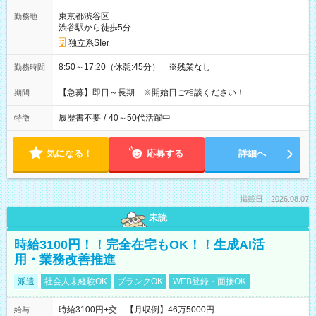
東京都渋谷区
勤務地
渋谷駅から徒歩5分
独立系SIer
8:50～17:20（休憩:45分） ※残業なし
勤務時間
【急募】即日～長期 ※開始日ご相談ください！
期間
履歴書不要
/
40～50代活躍中
特徴
気になる！
応募する
詳細へ
掲載日：2026.08.07
未読
時給3100円！！完全在宅もOK！！生成AI活
用・業務改善推進
派遣
社会人未経験OK
ブランクOK
WEB登録・面接OK
時給3100円+交 【月収例】46万5000円
給与