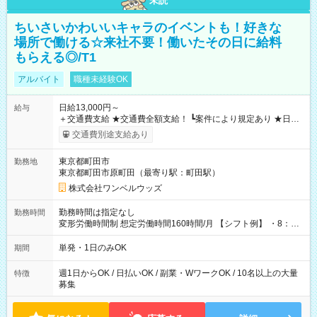
未読
ちいさいかわいいキャラのイベントも！好きな
場所で働ける☆来社不要！働いたその日に給料
もらえる◎/T1
アルバイト
職種未経験OK
日給13,000円～
給与
＋交通費支給 ★交通費全額支給！ ┗案件により規定あり ★日払
いOK！（規定あり） ┗働いたその日に現金GET♪ お仕事後はコ
交通費別途支給あり
ンビニATMから 日払い分を引き落とせます！ 【試用期間】試
用期間なし
東京都町田市
勤務地
東京都町田市原町田（最寄り駅：町田駅）
株式会社ワンベルウッズ
勤務時間は指定なし
勤務時間
変形労働時間制 想定労働時間160時間/月 【シフト例】 ・8：00
～21：00
単発・1日のみOK
期間
週1日からOK / 日払いOK / 副業・WワークOK / 10名以上の大量
特徴
募集