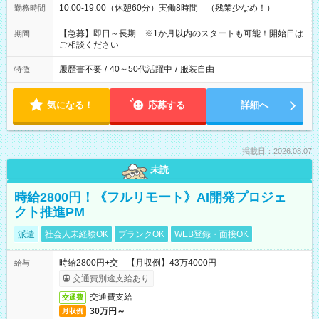
10:00-19:00（休憩60分）実働8時間 （残業少なめ！）
勤務時間
【急募】即日～長期 ※1か月以内のスタートも可能！開始日は
期間
ご相談ください
履歴書不要
/
40～50代活躍中
/
服装自由
特徴
気になる！
応募する
詳細へ
掲載日：2026.08.07
未読
時給2800円！《フルリモート》AI開発プロジェ
クト推進PM
派遣
社会人未経験OK
ブランクOK
WEB登録・面接OK
時給2800円+交 【月収例】43万4000円
給与
交通費別途支給あり
交通費支給
交通費
30万円～
月収例