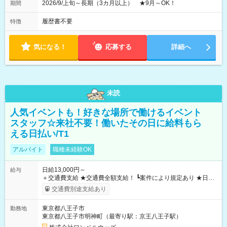
2026/9/上旬～長期（3カ月以上） ★9月～OK！
期間
履歴書不要
特徴
気になる！
応募する
詳細へ
未読
人気イベントも！好きな場所で働けるイベント
スタッフ☆来社不要！働いたその日に給料もら
える日払い/T1
アルバイト
職種未経験OK
日給13,000円～
給与
＋交通費支給 ★交通費全額支給！ ┗案件により規定あり ★日払
いOK！（規定あり） ┗働いたその日に現金GET♪ お仕事後はコ
交通費別途支給あり
ンビニATMから 日払い分を引き落とせます！ 【試用期間】試
用期間なし
東京都八王子市
勤務地
東京都八王子市明神町（最寄り駅：京王八王子駅）