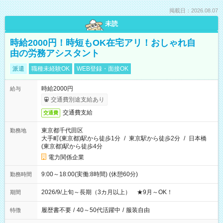
掲載日：2026.08.07
未読
時給2000円！時短もOK在宅アリ！おしゃれ自
由の労務アシスタント
派遣
職種未経験OK
WEB登録・面接OK
時給2000円
給与
交通費別途支給あり
交通費支給
交通費
東京都千代田区
勤務地
大手町(東京都)駅から徒歩1分
/
東京駅から徒歩2分
/
日本橋
(東京都)駅から徒歩4分
電力関係企業
9:00～18:00(実働:8時間) (休憩60分)
勤務時間
2026/9/上旬～長期（3カ月以上） ★9月～OK！
期間
履歴書不要
/
40～50代活躍中
/
服装自由
特徴