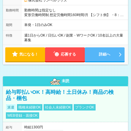
株式会社ワンベルウッズ
勤務時間は指定なし
勤務時間
変形労働時間制 想定労働時間160時間/月 【シフト例】 ・8：00
～21：00
単発・1日のみOK
期間
週1日からOK / 日払いOK / 副業・WワークOK / 10名以上の大量
特徴
募集
気になる！
応募する
詳細へ
未読
給与即払いOK！高時給！土日休み！商品の検
品・梱包
派遣
職種未経験OK
社会人未経験OK
ブランクOK
WEB登録・面接OK
時給1300円
給与