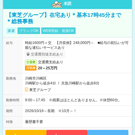
未読
【東芝グループ】在宅あり＊基本17時45分まで
＊総務事務
派遣
ブランクOK
WEB登録・面接OK
時給1600円＋交 【月収例】248,000円～ ■給与の前払いが可
給与
能な速払いサービスあり
交通費別途支給あり
交通費支給あり
交通費
20～25万円
月収例
川崎市川崎区
勤務地
川崎駅から徒歩4分
/
京急川崎駅から徒歩8分
東芝グループ
9:00～17:45 ※残業はほとんどありません。※休憩60分。
勤務時間
2026/10/16～長期 ※10月～！
期間
履歴書不要
特徴