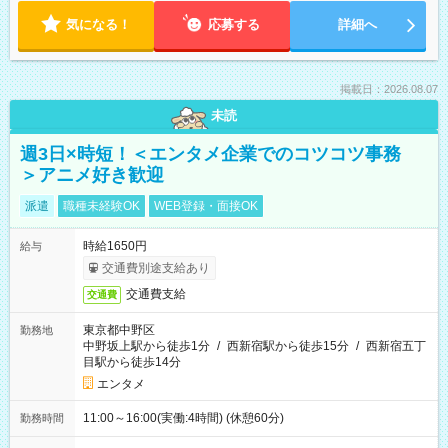
気になる！
応募する
詳細へ
掲載日：2026.08.07
未読
週3日×時短！＜エンタメ企業でのコツコツ事務
＞アニメ好き歓迎
派遣
職種未経験OK
WEB登録・面接OK
時給1650円
給与
交通費別途支給あり
交通費支給
交通費
東京都中野区
勤務地
中野坂上駅から徒歩1分
/
西新宿駅から徒歩15分
/
西新宿五丁
目駅から徒歩14分
エンタメ
11:00～16:00(実働:4時間) (休憩60分)
勤務時間