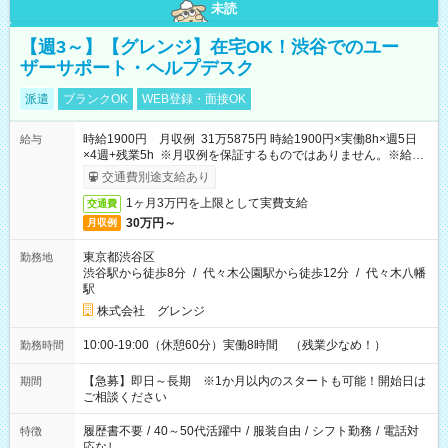
未読
【週3～】【グレンジ】在宅OK！渋谷でのユー
ザーサポート・ヘルプデスク
派遣
ブランクOK
WEB登録・面接OK
時給1900円 月収例 31万5875円 時給1900円×実働8h×週5日
給与
×4週+残業5h ※月収例を保証するものではありません。※給与
即受取りサービス利用可（利用条件有）
交通費別途支給あり
1ヶ月3万円を上限として実費支給
交通費
30万円～
月収例
東京都渋谷区
勤務地
渋谷駅から徒歩8分
/
代々木公園駅から徒歩12分
/
代々木八幡
駅
株式会社 グレンジ
10:00-19:00（休憩60分）実働8時間 （残業少なめ！）
勤務時間
【急募】即日～長期 ※1か月以内のスタートも可能！開始日は
期間
ご相談ください
履歴書不要
/
40～50代活躍中
/
服装自由
/
シフト勤務
/
電話対
特徴
応なし