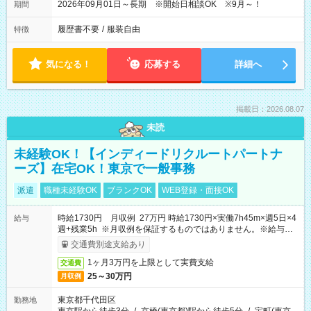
2026年09月01日～長期 ※開始日相談OK ※9月～！
期間
履歴書不要
/
服装自由
特徴
気になる！
応募する
詳細へ
掲載日：2026.08.07
未読
未経験OK！【インディードリクルートパートナ
ーズ】在宅OK！東京で一般事務
派遣
職種未経験OK
ブランクOK
WEB登録・面接OK
時給1730円 月収例 27万円 時給1730円×実働7h45m×週5日×4
給与
週+残業5h ※月収例を保証するものではありません。※給与即
受取りサービス利用可（利用条件有）
交通費別途支給あり
1ヶ月3万円を上限として実費支給
交通費
25～30万円
月収例
東京都千代田区
勤務地