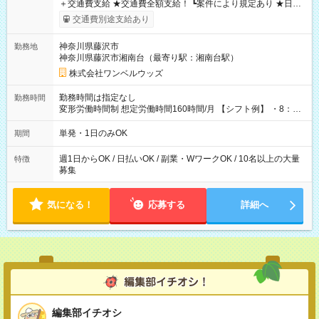
＋交通費支給 ★交通費全額支給！ ┗案件により規定あり ★日払
いOK！（規定あり） ┗働いたその日に現金GET♪ お仕事後はコ
交通費別途支給あり
ンビニATMから 日払い分を引き落とせます！ 【試用期間】試
用期間なし
神奈川県藤沢市
勤務地
神奈川県藤沢市湘南台（最寄り駅：湘南台駅）
株式会社ワンベルウッズ
勤務時間は指定なし
勤務時間
変形労働時間制 想定労働時間160時間/月 【シフト例】 ・8：00
～21：00
単発・1日のみOK
期間
週1日からOK / 日払いOK / 副業・WワークOK / 10名以上の大量
特徴
募集
気になる！
応募する
詳細へ
編集部イチオシ