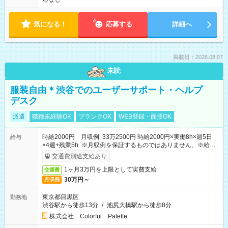
気になる！
応募する
詳細へ
掲載日：2026.08.07
未読
服装自由＊渋谷でのユーザーサポート・ヘルプ
デスク
派遣
職種未経験OK
ブランクOK
WEB登録・面接OK
時給2000円 月収例 33万2500円 時給2000円×実働8h×週5日
給与
×4週+残業5h ※月収例を保証するものではありません。※給与
即受取りサービス利用可（利用条件有）
交通費別途支給あり
1ヶ月3万円を上限として実費支給
交通費
30万円～
月収例
東京都目黒区
勤務地
渋谷駅から徒歩13分
/
池尻大橋駅から徒歩8分
株式会社 Colorful Palette