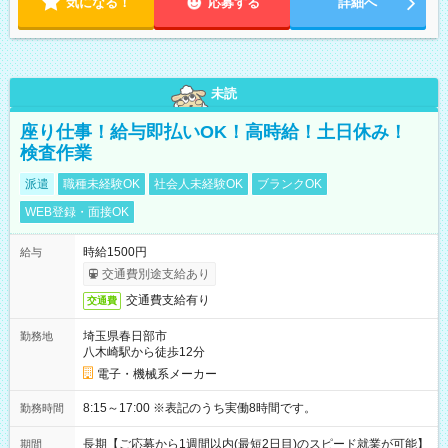
気になる！
応募する
詳細へ
未読
座り仕事！給与即払いOK！高時給！土日休み！
検査作業
派遣
職種未経験OK
社会人未経験OK
ブランクOK
WEB登録・面接OK
時給1500円
給与
交通費別途支給あり
交通費支給有り
交通費
埼玉県春日部市
勤務地
八木崎駅から徒歩12分
電子・機械系メーカー
8:15～17:00 ※表記のうち実働8時間です。
勤務時間
長期【ご応募から1週間以内(最短2日目)のスピード就業が可能】
期間