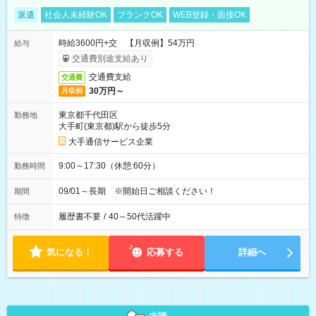
派遣
社会人未経験OK
ブランクOK
WEB登録・面接OK
時給3600円+交 【月収例】54万円
給与
交通費別途支給あり
交通費支給
交通費
30万円～
月収例
東京都千代田区
勤務地
大手町(東京都)駅から徒歩5分
大手通信サービス企業
9:00～17:30（休憩:60分）
勤務時間
09/01～長期 ※開始日ご相談ください！
期間
履歴書不要
/
40～50代活躍中
特徴
気になる！
応募する
詳細へ