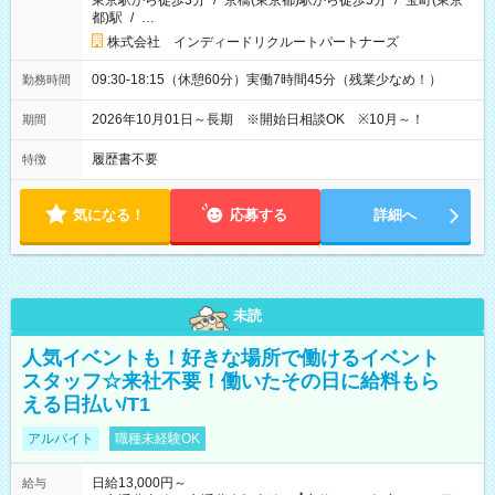
東京駅から徒歩3分
/
京橋(東京都)駅から徒歩5分
/
宝町(東京
都)駅
/
…
株式会社 インディードリクルートパートナーズ
09:30-18:15（休憩60分）実働7時間45分（残業少なめ！）
勤務時間
2026年10月01日～長期 ※開始日相談OK ※10月～！
期間
履歴書不要
特徴
気になる！
応募する
詳細へ
未読
人気イベントも！好きな場所で働けるイベント
スタッフ☆来社不要！働いたその日に給料もら
える日払い/T1
アルバイト
職種未経験OK
日給13,000円～
給与