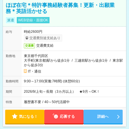
ほぼ在宅＊特許事務経験者募集！更新・出願業
務＊英語活かせる
派遣
WEB登録・面接OK
時給2600円
給与
交通費別途支給あり
交通費支給
交通費
東京都千代田区
勤務地
大手町(東京都)駅から徒歩1分
/
三越前駅から徒歩1分
/
東京駅
から徒歩3分
IT・通信
9:00～17:00(実働:7時間) (休憩60分)
勤務時間
2026/9/上旬～長期（3カ月以上） ★9月～OK！
期間
履歴書不要
/
40～50代活躍中
特徴
気になる！
応募する
詳細へ