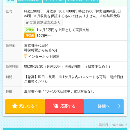
時給1900円 月収例 30万4000円 時給1900円×実働8h×週5日
給与
×4週 ※月収例を保証するものではありません。※給与即受取り
サービス利用可（利用条件有）
交通費別途支給あり
1ヶ月3万円を上限として実費支給
交通費
30万円～
月収例
東京都千代田区
勤務地
神保町駅から徒歩5分
インターネット関連
09:30-18:30（休憩60分）実働8時間 （残業少なめ！）
勤務時間
【急募】即日～長期 ※1か月以内のスタートも可能！開始日は
期間
ご相談ください
履歴書不要
/
40～50代活躍中
/
電話対応なし
特徴
気になる！
応募する
詳細へ
掲載日：2026.08.07