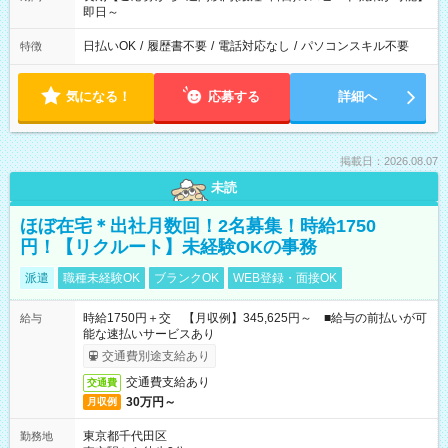
即日～
日払いOK
/
履歴書不要
/
電話対応なし
/
パソコンスキル不要
特徴
気になる！
応募する
詳細へ
掲載日：2026.08.07
未読
ほぼ在宅＊出社月数回！2名募集！時給1750
円！【リクルート】未経験OKの事務
派遣
職種未経験OK
ブランクOK
WEB登録・面接OK
時給1750円＋交 【月収例】345,625円～ ■給与の前払いが可
給与
能な速払いサービスあり
交通費別途支給あり
交通費支給あり
交通費
30万円～
月収例
東京都千代田区
勤務地