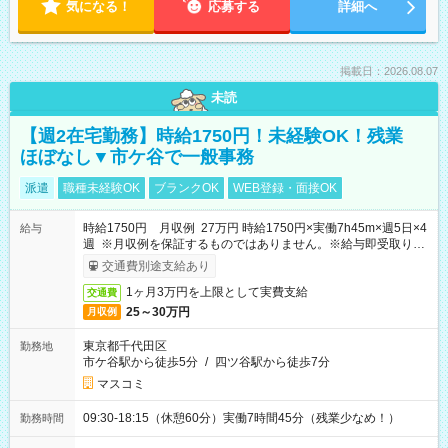
気になる！
応募する
詳細へ
掲載日：2026.08.07
未読
【週2在宅勤務】時給1750円！未経験OK！残業
ほぼなし▼市ケ谷で一般事務
派遣
職種未経験OK
ブランクOK
WEB登録・面接OK
時給1750円 月収例 27万円 時給1750円×実働7h45m×週5日×4
給与
週 ※月収例を保証するものではありません。※給与即受取りサ
ービス利用可（利用条件有）
交通費別途支給あり
1ヶ月3万円を上限として実費支給
交通費
25～30万円
月収例
東京都千代田区
勤務地
市ケ谷駅から徒歩5分
/
四ツ谷駅から徒歩7分
マスコミ
09:30-18:15（休憩60分）実働7時間45分（残業少なめ！）
勤務時間