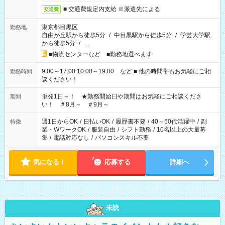
■ 交通費規定内支給 ※派遣先による
交通費
東京都目黒区
勤務地
自由が丘駅から徒歩5分
/
中目黒駅から徒歩5分
/
学芸大学駅
から徒歩5分
/
…
■物流センターなど ■勤務地選べます
9:00～17:00 10:00～19:00 など ■ 他の時間帯もお気軽にご相
勤務時間
談ください！
単発1日～！ ★勤務開始日や期間はお気軽にご相談くださ
期間
い！ ＃8月～ ＃9月～
週1日からOK
/
日払いOK
/
履歴書不要
/
40～50代活躍中
/
副
特徴
業・WワークOK
/
服装自由
/
シフト勤務
/
10名以上の大量募
集
/
電話対応なし
/
パソコンスキル不要
気になる！
応募する
詳細へ
未読