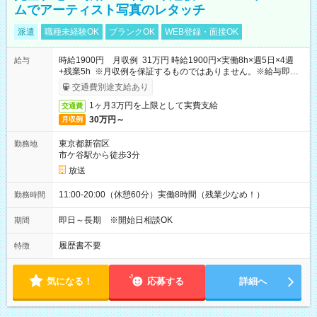
ムでアーティスト写真のレタッチ
派遣
職種未経験OK
ブランクOK
WEB登録・面接OK
時給1900円 月収例 31万円 時給1900円×実働8h×週5日×4週
給与
+残業5h ※月収例を保証するものではありません。※給与即受
取りサービス利用可（利用条件有）
交通費別途支給あり
1ヶ月3万円を上限として実費支給
交通費
30万円～
月収例
東京都新宿区
勤務地
市ケ谷駅から徒歩3分
放送
11:00-20:00（休憩60分）実働8時間（残業少なめ！）
勤務時間
即日～長期 ※開始日相談OK
期間
履歴書不要
特徴
気になる！
応募する
詳細へ