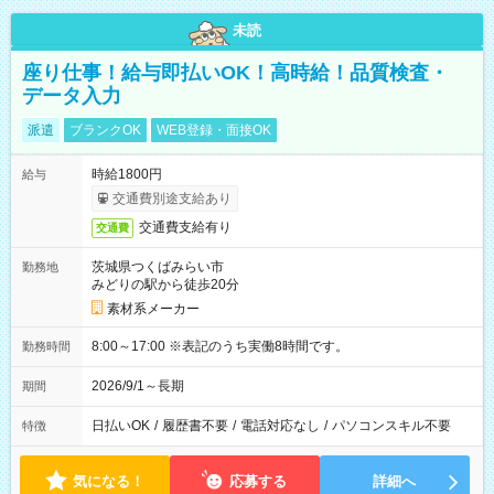
未読
座り仕事！給与即払いOK！高時給！品質検査・
データ入力
派遣
ブランクOK
WEB登録・面接OK
時給1800円
給与
交通費別途支給あり
交通費支給有り
交通費
茨城県つくばみらい市
勤務地
みどりの駅から徒歩20分
素材系メーカー
8:00～17:00 ※表記のうち実働8時間です。
勤務時間
2026/9/1～長期
期間
日払いOK
/
履歴書不要
/
電話対応なし
/
パソコンスキル不要
特徴
気になる！
応募する
詳細へ