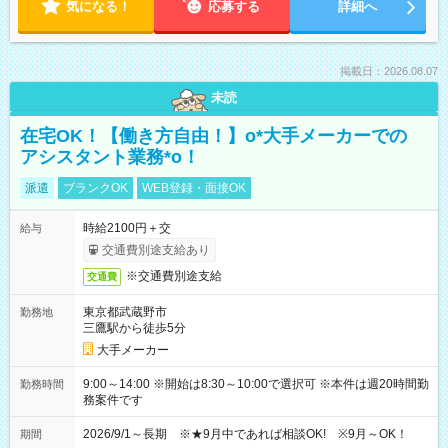
気になる！
応募する
詳細へ
掲載日：2026.08.07
未読
在宅OK！【働き方自由！】o*大手メーカーでの
アシスタント業務*o！
派遣
ブランクOK
WEB登録・面接OK
時給2100円＋交
給与
交通費別途支給あり
※交通費別途支給
交通費
東京都武蔵野市
勤務地
三鷹駅から徒歩5分
大手メーカー
9:00～14:00 ※開始は8:30～10:00で選択可 ※本件は週20時間勤
勤務時間
務案件です
2026/9/1～長期 ※★9月中であれば相談OK! ※9月～OK！
期間