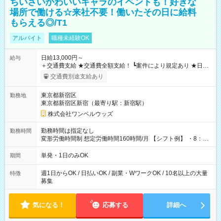
ちいさいかわいいキャラのイベントも！好きな
場所で働ける☆来社不要！働いたその日に給料
もらえる◎/T1
アルバイト
職種未経験OK
日給13,000円～
給与
＋交通費支給 ★交通費全額支給！ ┗案件により規定あり ★日払
いOK！（規定あり） ┗働いたその日に現金GET♪ お仕事後はコ
交通費別途支給あり
ンビニATMから 日払い分を引き落とせます！ 【試用期間】試
用期間なし
東京都新宿区
勤務地
東京都新宿区新宿（最寄り駅：新宿駅）
株式会社ワンベルウッズ
勤務時間は指定なし
勤務時間
変形労働時間制 想定労働時間160時間/月 【シフト例】 ・8：00
～21：00
単発・1日のみOK
期間
週1日からOK / 日払いOK / 副業・WワークOK / 10名以上の大量
特徴
募集
気になる！
応募する
詳細へ