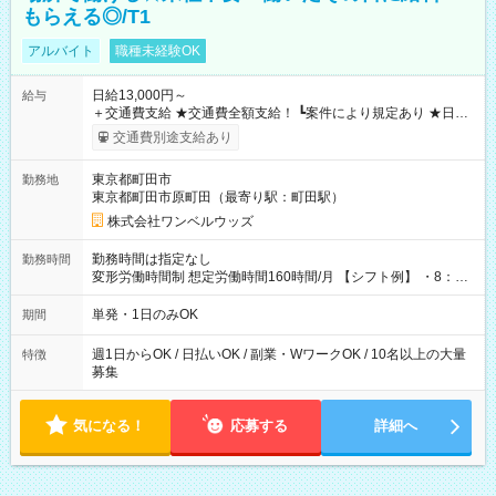
もらえる◎/T1
アルバイト
職種未経験OK
日給13,000円～
給与
＋交通費支給 ★交通費全額支給！ ┗案件により規定あり ★日払
いOK！（規定あり） ┗働いたその日に現金GET♪ お仕事後はコ
交通費別途支給あり
ンビニATMから 日払い分を引き落とせます！ 【試用期間】試
用期間なし
東京都町田市
勤務地
東京都町田市原町田（最寄り駅：町田駅）
株式会社ワンベルウッズ
勤務時間は指定なし
勤務時間
変形労働時間制 想定労働時間160時間/月 【シフト例】 ・8：00
～21：00
単発・1日のみOK
期間
週1日からOK / 日払いOK / 副業・WワークOK / 10名以上の大量
特徴
募集
気になる！
応募する
詳細へ