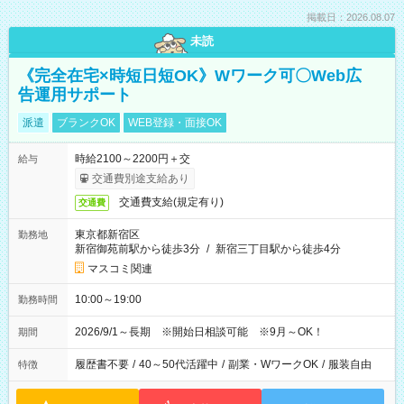
掲載日：2026.08.07
未読
《完全在宅×時短日短OK》Wワーク可〇Web広
告運用サポート
派遣
ブランクOK
WEB登録・面接OK
時給2100～2200円＋交
給与
交通費別途支給あり
交通費支給(規定有り)
交通費
東京都新宿区
勤務地
新宿御苑前駅から徒歩3分
/
新宿三丁目駅から徒歩4分
マスコミ関連
10:00～19:00
勤務時間
2026/9/1～長期 ※開始日相談可能 ※9月～OK！
期間
履歴書不要
/
40～50代活躍中
/
副業・WワークOK
/
服装自由
特徴