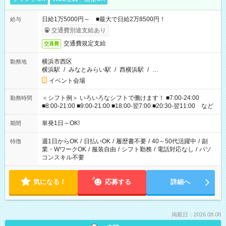
日給1万5000円～ ■最大で日給2万8500円！
給与
交通費別途支給あり
交通費規定支給
交通費
横浜市西区
勤務地
横浜駅
/
みなとみらい駅
/
西横浜駅
/
…
イベント会場
＜シフト例＞ いろいろなシフトで働けます！ ■7:00-24:00
勤務時間
■8:00-21:00 ■9:00-21:00 ■18:00-翌7:00 ■20:30-翌11:00 など
単発1日～OK!
期間
週1日からOK
/
日払いOK
/
履歴書不要
/
40～50代活躍中
/
副
特徴
業・WワークOK
/
服装自由
/
シフト勤務
/
電話対応なし
/
パソ
コンスキル不要
気になる！
応募する
詳細へ
掲載日：2026.08.08