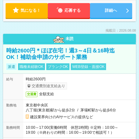
気になる！
応募する
詳細へ
掲載日：2026.08.08
未読
時給2600円＊ほぼ在宅！週3～4日＆16時迄
OK！補助金申請のサポート業務
派遣
職種未経験OK
ブランクOK
WEB登録・面接OK
時給2600円
給与
交通費別途支給あり
全額支給
交通費
東京都中央区
勤務地
八丁堀(東京都)駅から徒歩2分
/
茅場町駅から徒歩6分
建設業界向けのAIサービスの提供など
10:00～17:00(実働6時間 休憩1時間) ※定時：10:00～
勤務時間
19:00（※終わりの時間：16:00～19:00で相談可！）