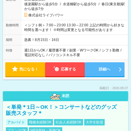
後楽園駅から徒歩5分
/
水道橋駅から徒歩5分
/
春日(東京都)駅
から徒歩7分
株式会社ライブパワー
＜シフト例＞ 7:00～23:00 13:30～22:00 上記の時間から好きな
勤務時間
時間を選べます！ ※時間は変更となる可能性があります
急募！8月15日・16日
期間
週1日からOK
/
履歴書不要
/
副業・WワークOK
/
シフト勤務
/
特徴
電話対応なし
/
パソコンスキル不要
気になる！
応募する
詳細へ
掲載日：2026.08.07
未読
＜単発＊1日～OK！＞コンサートなどのグッズ
販売スタッフ＊
アルバイト
職種未経験OK
社会人未経験OK
大学生歓迎
ブランクOK
WEB登録・面接OK