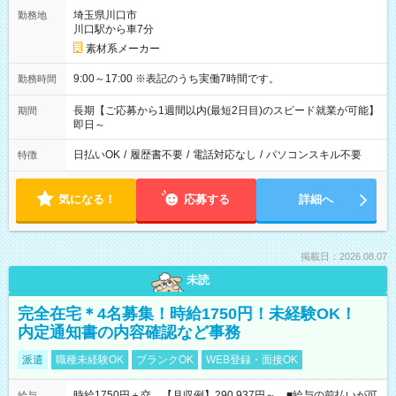
埼玉県川口市
勤務地
川口駅から車7分
素材系メーカー
9:00～17:00 ※表記のうち実働7時間です。
勤務時間
長期【ご応募から1週間以内(最短2日目)のスピード就業が可能】
期間
即日～
日払いOK
/
履歴書不要
/
電話対応なし
/
パソコンスキル不要
特徴
気になる！
応募する
詳細へ
掲載日：2026.08.07
未読
完全在宅＊4名募集！時給1750円！未経験OK！
内定通知書の内容確認など事務
派遣
職種未経験OK
ブランクOK
WEB登録・面接OK
時給1750円＋交 【月収例】290,937円～ ■給与の前払いが可
給与