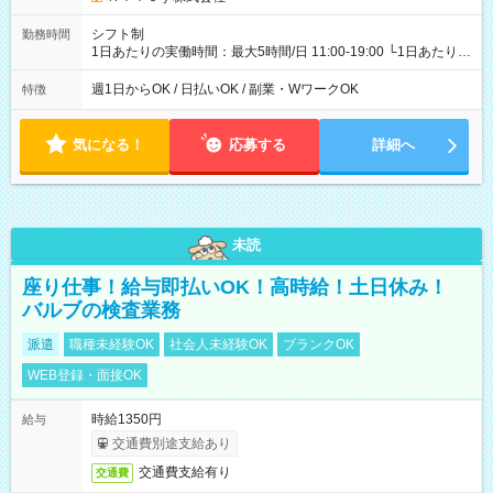
シフト制
勤務時間
1日あたりの実働時間：最大5時間/日 11:00-19:00 └1日あたりの
実働時間：1-5時間 └上記の時間帯内であれば、いつでも勤務可
能！ └平日・土曜日の中で、お好きな曜日でご勤務いただけま
週1日からOK / 日払いOK / 副業・WワークOK
特徴
す！ 【シフト例】 ・11:00～14:00 ・16:30～19:00 ・13:00～
18:00 などのように、自由な働き方が可能なお仕事です！
気になる！
応募する
詳細へ
未読
座り仕事！給与即払いOK！高時給！土日休み！
バルブの検査業務
派遣
職種未経験OK
社会人未経験OK
ブランクOK
WEB登録・面接OK
時給1350円
給与
交通費別途支給あり
交通費支給有り
交通費