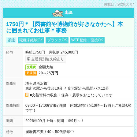
掲載日：2026.08.07
未読
1750円＊【図書館や博物館が好きなかたへ】本
に囲まれてお仕事＊事務
派遣
職種未経験OK
ブランクOK
WEB登録・面接OK
時給1750円 月収例 245,000円
給与
交通費別途支給あり
全額支給
交通費
20～25万円
月収例
埼玉県所沢市
勤務地
東所沢駅から徒歩10分
/
所沢駅から民間バス12分
■文芸資料の収集・保存・展示をおこなっています
09:00～17:00(実働7時間 休憩1時間) ※10時～18時もご相談OK
勤務時間
です！
2026年09月上旬～長期 ※9月～！
期間
履歴書不要
/
40～50代活躍中
特徴