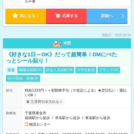
ル不要
気になる！
応募する
詳細へ
掲載日：2026.08.08
未読
《好きな1日～OK》だって超簡単！DMにぺた
っとシール貼り！
派遣
職種未経験OK
社会人未経験OK
大学生歓迎
ブランクOK
WEB登録・面接OK
時給1333円～＋初勤務手当（※規定による）★翌日払い・週払
給与
いOK！
交通費別途支給あり
千葉県東金市
勤務地
福俵駅から徒歩
/
求名駅から徒歩
/
東金駅から徒歩
物流センター