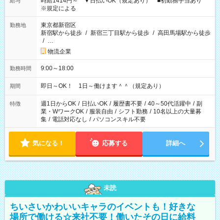
時給1414円～ ▼日払いOK（規定あり） ■初勤務手当あり
給与
※規定による
東京都新宿区
勤務地
新宿駅から徒歩
/
新宿三丁目駅から徒歩
/
高田馬場駅から徒歩
/
…
物流企業
9:00～18:00
勤務時間
即日～OK！ 1日～働けます＾＾（規定あり）
期間
週1日からOK
/
日払いOK
/
履歴書不要
/
40～50代活躍中
/
副
特徴
業・WワークOK
/
服装自由
/
シフト勤務
/
10名以上の大量募
集
/
電話対応なし
/
パソコンスキル不要
気になる！
応募する
詳細へ
未読
ちいさいかわいいキャラのイベントも！好きな
場所で働ける☆来社不要！働いたその日に給料