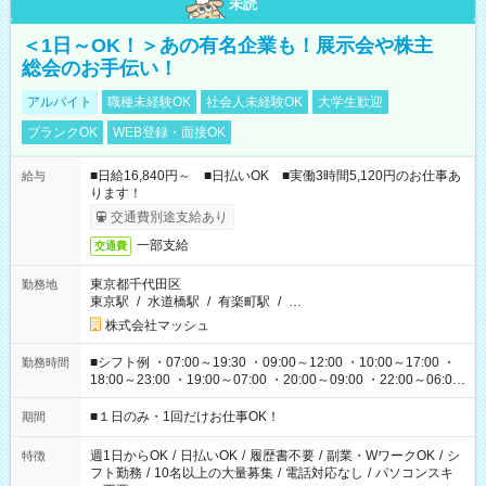
未読
＜1日～OK！＞あの有名企業も！展示会や株主
総会のお手伝い！
アルバイト
職種未経験OK
社会人未経験OK
大学生歓迎
ブランクOK
WEB登録・面接OK
■日給16,840円～ ■日払いOK ■実働3時間5,120円のお仕事あ
給与
ります！
交通費別途支給あり
一部支給
交通費
東京都千代田区
勤務地
東京駅
/
水道橋駅
/
有楽町駅
/
…
株式会社マッシュ
■シフト例 ・07:00～19:30 ・09:00～12:00 ・10:00～17:00 ・
勤務時間
18:00～23:00 ・19:00～07:00 ・20:00～09:00 ・22:00～06:00
etc ★最短で3時間で5,120円のお仕事から 15時間で2万円近く稼
げるお仕事も！ ご希望のお時間に合わせてご紹介！ ※シフトは
■１日のみ・1回だけお仕事OK！
期間
現場によって異なります。 ※勿論、休憩時間はあるのでご安心
ください！
週1日からOK
/
日払いOK
/
履歴書不要
/
副業・WワークOK
/
シ
特徴
フト勤務
/
10名以上の大量募集
/
電話対応なし
/
パソコンスキ