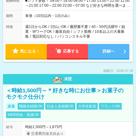
■シフト多数！ 09:00～18:00 08:00～17:00 13:00～22:00 12:00
勤務時間
～21:00 17:00～22:00 22:00～07:00 など好きな時間を選べま
す！
単発（10日以内・1日のみ）
期間
週1日からOK
/
日払いOK
/
履歴書不要
/
40～50代活躍中
/
副
特徴
業・WワークOK
/
服装自由
/
シフト勤務
/
10名以上の大量募
集
/
電話対応なし
/
パソコンスキル不要
気になる！
応募する
詳細へ
掲載日：2026.07.28
未読
＜時給1,500円～＊好きな時にお仕事＞お菓子の
モクモク仕分け
派遣
職種未経験OK
社会人未経験OK
大学生歓迎
ブランクOK
WEB登録・面接OK
時給1,500円～1,875円
給与
交通費別途支給あり