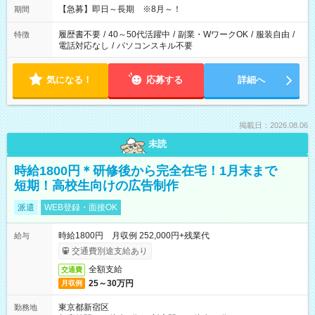
【急募】即日～長期 ※8月～！
期間
履歴書不要
/
40～50代活躍中
/
副業・WワークOK
/
服装自由
/
特徴
電話対応なし
/
パソコンスキル不要
気になる！
応募する
詳細へ
掲載日：2026.08.06
未読
時給1800円＊研修後から完全在宅！1月末まで
短期！高校生向けの広告制作
派遣
WEB登録・面接OK
時給1800円 月収例 252,000円+残業代
給与
交通費別途支給あり
全額支給
交通費
25～30万円
月収例
東京都新宿区
勤務地