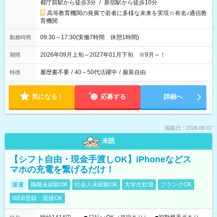
都庁前駅から徒歩3分
/
新宿駅から徒歩10分
高等教育機関の発展で若者に多様な未来を実現☆有名♪通信教
育機関
09:30～17:30(実働7時間 休憩1時間)
勤務時間
2026年09月上旬～2027年01月下旬 ※9月～！
期間
履歴書不要
/
40～50代活躍中
/
服装自由
特徴
気になる！
応募する
詳細へ
掲載日：2026.08.07
未読
【シフト自由・現金手渡しOK】iPhoneなどス
マホの充電を繋げるだけ！
派遣
職種未経験OK
社会人未経験OK
大学生歓迎
ブランクOK
WEB登録・面接OK