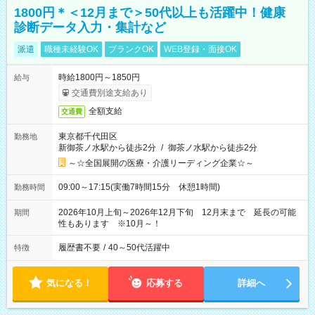
1800円＊＜12月まで＞50代以上も活躍中！健康
診断データ入力・集計など
派遣
職種未経験OK
ブランクOK
WEB登録・面接OK
時給1800円～1850円
給与
交通費別途支給あり
全額支給
交通費
東京都千代田区
勤務地
新御茶ノ水駅から徒歩2分
/
御茶ノ水駅から徒歩2分
～☆全国展開の医療・介護リーディング企業☆～
09:00～17:15(実働7時間15分 休憩1時間)
勤務時間
2026年10月上旬～2026年12月下旬 12月末まで 延長の可能
期間
性もあります ※10月～！
履歴書不要
/
40～50代活躍中
特徴
気になる！
応募する
詳細へ