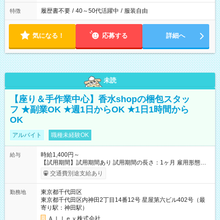
履歴書不要
/
40～50代活躍中
/
服装自由
特徴
気になる！
応募する
詳細へ
未読
【座り＆手作業中心】香水shopの梱包スタッ
フ ★副業OK ★週1日からOK ★1日1時間から
OK
アルバイト
職種未経験OK
時給1,400円～
給与
【試用期間】試用期間あり 試用期間の長さ：1ヶ月 雇用形態、
給与は本採用時と同じです。
交通費別途支給あり
東京都千代田区
勤務地
東京都千代田区内神田2丁目14番12号 星屋第六ビル402号（最
寄り駅：神田駅）
Ａｌｌｅｙ株式会社