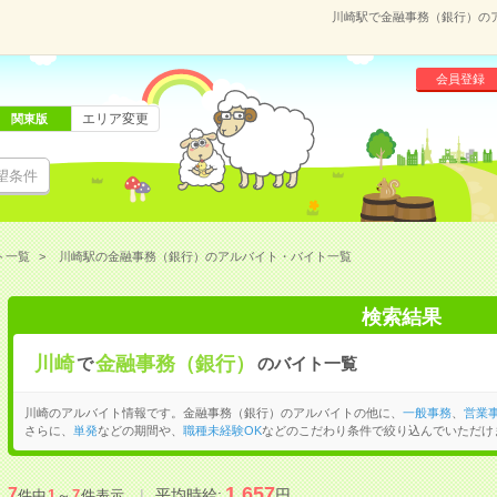
川崎駅で金融事務（銀行）の
会員登録
エリア変更
関東版
望条件
ト一覧
川崎駅の金融事務（銀行）のアルバイト・バイト一覧
検索結果
川崎
金融事務（銀行）
で
のバイト一覧
川崎のアルバイト情報です。金融事務（銀行）のアルバイトの他に、
一般事務
、
営業
さらに、
単発
などの期間や、
職種未経験OK
などのこだわり条件で絞り込んでいただけ
1,657
7
平均時給:
円
件中
1
～
7
件表示