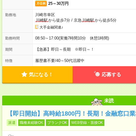
25～30万円
月収例
川崎市幸区
勤務地
川崎駅
から徒歩7分
/
京急
川崎駅
から徒歩5分
大手金融関連♪
08:50～17:00(実働7時間10分 休憩1時間)
勤務時間
【急募】即日～長期 ※即日～！
期間
履歴書不要
/
40～50代活躍中
特徴
気になる！
応募する
未読
【即日開始】高時給1800円！長期！金融窓口
派遣
職種未経験OK
ブランクOK
WEB登録・面接OK