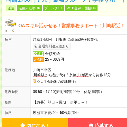
派遣
職種未経験OK
ブランクOK
WEB登録・面接OK
OAスキル活かせる！営業事務サポート！川崎駅近！
時給1750円 月収例 256,550円+残業代
給与
交通費別途支給あり
全額支給
交通費
25～30万円
月収例
川崎市幸区
勤務地
川崎駅
から徒歩8分
/
京急
川崎駅
から徒歩12分
☆大手金融Grの信託銀行♪
08:50～17:10(実働7時間20分 休憩1時間)
勤務時間
【急募】即日～長期 ※即日～！
期間
履歴書不要
/
40～50代活躍中
特徴
気になる！
応募する