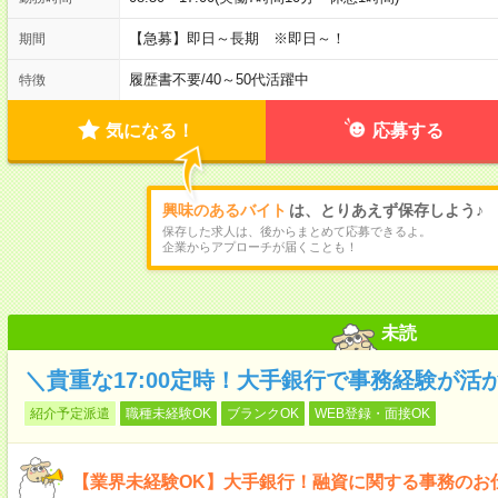
【急募】即日～長期 ※即日～！
期間
履歴書不要
/
40～50代活躍中
特徴
気になる！
応募する
興味のあるバイト
は、とりあえず保存しよう♪
保存した求人は、後からまとめて応募できるよ。
企業からアプローチが届くことも！
未読
＼貴重な17:00定時！大手銀行で事務経験が活
紹介予定派遣
職種未経験OK
ブランクOK
WEB登録・面接OK
【業界未経験OK】大手銀行！融資に関する事務のお