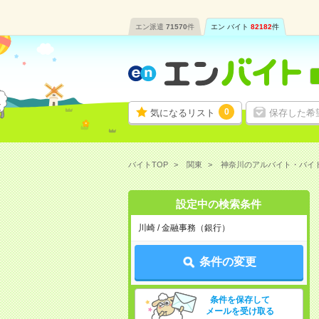
エン派遣
71570
件
エン バイト
82182
件
0
気になるリスト
保存した希
バイトTOP
関東
神奈川のアルバイト・バイ
設定中の検索条件
川崎 / 金融事務（銀行）
条件の変更
条件を保存して
メールを受け取る