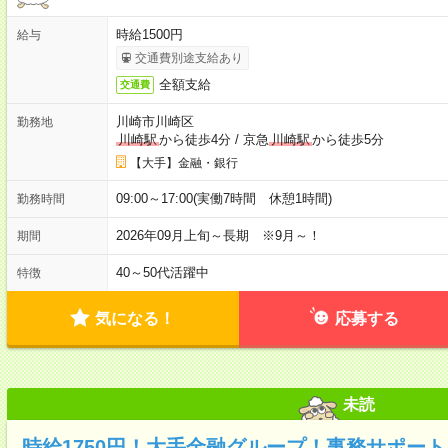
時給1500円
給与
交通費別途支給あり
全額支給
交通費
川崎市川崎区
勤務地
川崎駅
から徒歩4分
/
京急
川崎駅
から徒歩5分
【大手】金融・銀行
09:00～17:00(実働7時間 休憩1時間)
勤務時間
2026年09月上旬～長期 ※9月～！
期間
40～50代活躍中
特徴
気になる！
応募する
未読
時給1750円！大手金融グループ！事務サポー