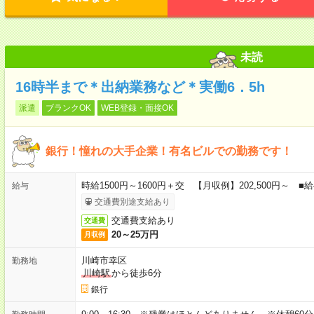
未読
16時半まで＊出納業務など＊実働6．5h
派遣
ブランクOK
WEB登録・面接OK
銀行！憧れの大手企業！有名ビルでの勤務です！
時給1500円～1600円＋交 【月収例】202,500円～
給与
交通費別途支給あり
交通費支給あり
交通費
20～25万円
月収例
川崎市幸区
勤務地
川崎駅
から徒歩6分
銀行