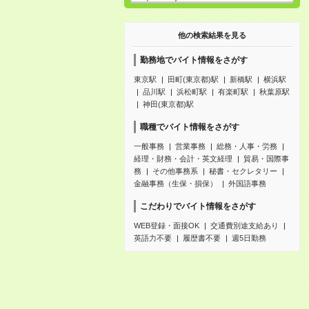
他の検索結果を見る
勤務地でバイト情報をさがす
東京駅
田町(東京都)駅
新橋駅
横浜駅
品川駅
浜松町駅
有楽町駅
秋葉原駅
神田(東京都)駅
職種でバイト情報をさがす
一般事務
営業事務
総務・人事・労務
経理・財務・会計・英文経理
貿易・国際事
務
その他事務系
秘書・セクレタリー
金融事務（生保・損保）
外国語事務
こだわりでバイト情報をさがす
WEB登録・面接OK
交通費別途支給あり
英語力不要
履歴書不要
週5日勤務