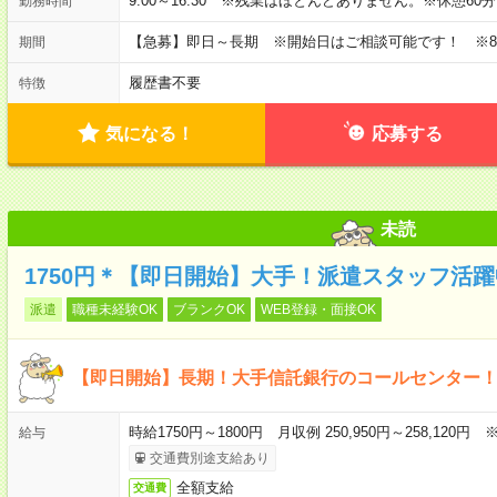
9:00～16:30 ※残業はほとんどありません。※休憩60
勤務時間
【急募】即日～長期 ※開始日はご相談可能です！ ※
期間
履歴書不要
特徴
気になる！
応募する
未読
1750円＊【即日開始】大手！派遣スタッフ活
派遣
職種未経験OK
ブランクOK
WEB登録・面接OK
【即日開始】長期！大手信託銀行のコールセンター
時給1750円～1800円 月収例 250,950円～258,12
給与
交通費別途支給あり
全額支給
交通費