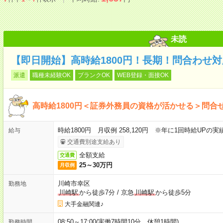
未読
【即日開始】高時給1800円！長期！問合わせ
派遣
職種未経験OK
ブランクOK
WEB登録・面接OK
高時給1800円＜証券外務員の資格が活かせる＞問合
時給1800円 月収例 258,120円 ※年に1回時給UPの
給与
交通費別途支給あり
全額支給
交通費
25～30万円
月収例
川崎市幸区
勤務地
川崎駅
から徒歩7分
/
京急
川崎駅
から徒歩5分
大手金融関連♪
08:50～17:00(実働7時間10分 休憩1時間)
勤務時間