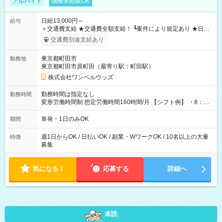
アルバイト
職種未経験OK
日給13,000円～
給与
＋交通費支給 ★交通費全額支給！ ┗案件により規定あり ★日払
いOK！（規定あり） ┗働いたその日に現金GET♪ お仕事後はコ
交通費別途支給あり
ンビニATMから 日払い分を引き落とせます！ 【試用期間】試
用期間なし
東京都町田市
勤務地
東京都町田市原町田（最寄り駅：町田駅）
株式会社ワンベルウッズ
勤務時間は指定なし
勤務時間
変形労働時間制 想定労働時間160時間/月 【シフト例】 ・8：00
～21：00
単発・1日のみOK
期間
週1日からOK / 日払いOK / 副業・WワークOK / 10名以上の大量
特徴
募集
気になる！
応募する
詳細へ
未読