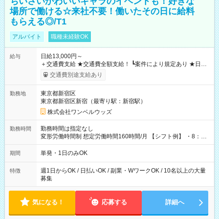
ちいさいかわいいキャラのイベントも！好きな
場所で働ける☆来社不要！働いたその日に給料
もらえる◎/T1
アルバイト
職種未経験OK
日給13,000円～
給与
＋交通費支給 ★交通費全額支給！ ┗案件により規定あり ★日払
いOK！（規定あり） ┗働いたその日に現金GET♪ お仕事後はコ
交通費別途支給あり
ンビニATMから 日払い分を引き落とせます！ 【試用期間】試
用期間なし
東京都新宿区
勤務地
東京都新宿区新宿（最寄り駅：新宿駅）
株式会社ワンベルウッズ
勤務時間は指定なし
勤務時間
変形労働時間制 想定労働時間160時間/月 【シフト例】 ・8：00
～21：00
単発・1日のみOK
期間
週1日からOK / 日払いOK / 副業・WワークOK / 10名以上の大量
特徴
募集
気になる！
応募する
詳細へ