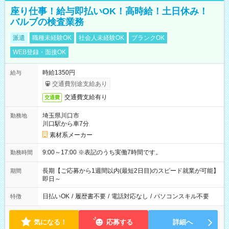
座り仕事！給与即払いOK！高時給！土日休み！
バルブの検査業務
派遣
職種未経験OK
社会人未経験OK
ブランクOK
WEB登録・面接OK
時給1350円
給与
交通費別途支給あり
交通費支給有り
交通費
埼玉県川口市
勤務地
川口駅から車7分
素材系メーカー
9:00～17:00 ※表記のうち実働7時間です。
勤務時間
長期【ご応募から1週間以内(最短2日目)のスピード就業が可能】
期間
即日～
日払いOK
/
履歴書不要
/
電話対応なし
/
パソコンスキル不要
特徴
気になる！
応募する
詳細へ