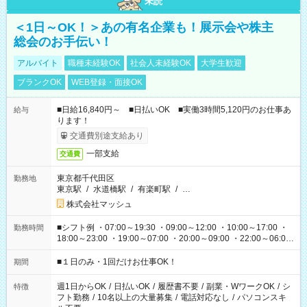
未読
＜1日～OK！＞あの有名企業も！展示会や株主
総会のお手伝い！
アルバイト
職種未経験OK
社会人未経験OK
大学生歓迎
ブランクOK
WEB登録・面接OK
■日給16,840円～ ■日払いOK ■実働3時間5,120円のお仕事あ
給与
ります！
交通費別途支給あり
一部支給
交通費
東京都千代田区
勤務地
東京駅
/
水道橋駅
/
有楽町駅
/
…
株式会社マッシュ
■シフト例 ・07:00～19:30 ・09:00～12:00 ・10:00～17:00 ・
勤務時間
18:00～23:00 ・19:00～07:00 ・20:00～09:00 ・22:00～06:00
etc ★最短で3時間で5,120円のお仕事から 15時間で2万円近く稼
げるお仕事も！ ご希望のお時間に合わせてご紹介！ ※シフトは
■１日のみ・1回だけお仕事OK！
期間
現場によって異なります。 ※勿論、休憩時間はあるのでご安心
ください！
週1日からOK
/
日払いOK
/
履歴書不要
/
副業・WワークOK
/
シ
特徴
フト勤務
/
10名以上の大量募集
/
電話対応なし
/
パソコンスキ