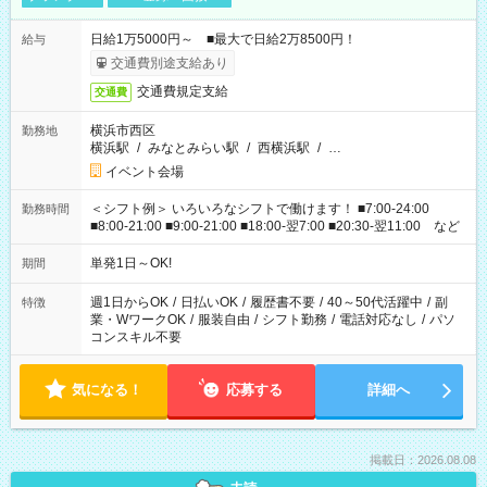
日給1万5000円～ ■最大で日給2万8500円！
給与
交通費別途支給あり
交通費規定支給
交通費
横浜市西区
勤務地
横浜駅
/
みなとみらい駅
/
西横浜駅
/
…
イベント会場
＜シフト例＞ いろいろなシフトで働けます！ ■7:00-24:00
勤務時間
■8:00-21:00 ■9:00-21:00 ■18:00-翌7:00 ■20:30-翌11:00 など
単発1日～OK!
期間
週1日からOK
/
日払いOK
/
履歴書不要
/
40～50代活躍中
/
副
特徴
業・WワークOK
/
服装自由
/
シフト勤務
/
電話対応なし
/
パソ
コンスキル不要
気になる！
応募する
詳細へ
掲載日：2026.08.08