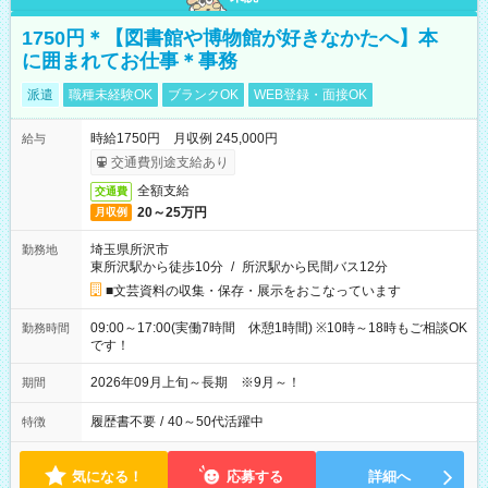
1750円＊【図書館や博物館が好きなかたへ】本
に囲まれてお仕事＊事務
派遣
職種未経験OK
ブランクOK
WEB登録・面接OK
時給1750円 月収例 245,000円
給与
交通費別途支給あり
全額支給
交通費
20～25万円
月収例
埼玉県所沢市
勤務地
東所沢駅から徒歩10分
/
所沢駅から民間バス12分
■文芸資料の収集・保存・展示をおこなっています
09:00～17:00(実働7時間 休憩1時間) ※10時～18時もご相談OK
勤務時間
です！
2026年09月上旬～長期 ※9月～！
期間
履歴書不要
/
40～50代活躍中
特徴
気になる！
応募する
詳細へ