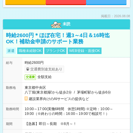
掲載日：2026.08.08
未読
時給2600円＊ほぼ在宅！週3～4日＆16時迄
OK！補助金申請のサポート業務
派遣
職種未経験OK
ブランクOK
WEB登録・面接OK
時給2600円
給与
交通費別途支給あり
全額支給
交通費
東京都中央区
勤務地
八丁堀(東京都)駅から徒歩2分
/
茅場町駅から徒歩6分
建設業界向けのAIサービスの提供など
10:00～17:00(実働6時間 休憩1時間) ※定時：10:00～
勤務時間
19:00（※終わりの時間：16:00～19:00で相談可！）
【急募】即日～長期 ※8月～！
期間