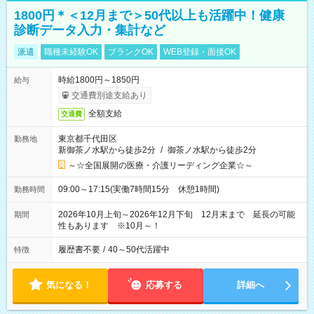
1800円＊＜12月まで＞50代以上も活躍中！健康
診断データ入力・集計など
派遣
職種未経験OK
ブランクOK
WEB登録・面接OK
時給1800円～1850円
給与
交通費別途支給あり
全額支給
交通費
東京都千代田区
勤務地
新御茶ノ水駅から徒歩2分
/
御茶ノ水駅から徒歩2分
～☆全国展開の医療・介護リーディング企業☆～
09:00～17:15(実働7時間15分 休憩1時間)
勤務時間
2026年10月上旬～2026年12月下旬 12月末まで 延長の可能
期間
性もあります ※10月～！
履歴書不要
/
40～50代活躍中
特徴
気になる！
応募する
詳細へ