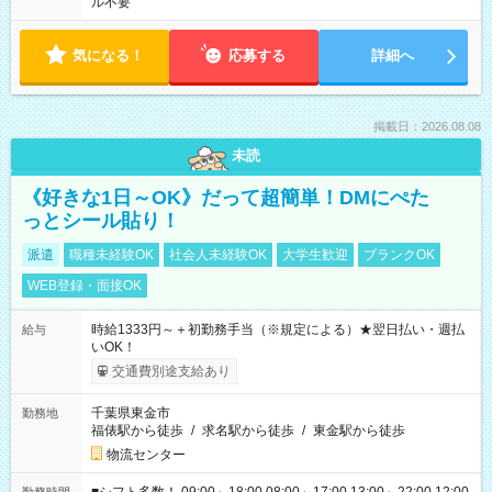
ル不要
気になる！
応募する
詳細へ
掲載日：2026.08.08
未読
《好きな1日～OK》だって超簡単！DMにぺた
っとシール貼り！
派遣
職種未経験OK
社会人未経験OK
大学生歓迎
ブランクOK
WEB登録・面接OK
時給1333円～＋初勤務手当（※規定による）★翌日払い・週払
給与
いOK！
交通費別途支給あり
千葉県東金市
勤務地
福俵駅から徒歩
/
求名駅から徒歩
/
東金駅から徒歩
物流センター