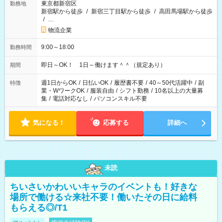
東京都新宿区
勤務地
新宿駅から徒歩
/
新宿三丁目駅から徒歩
/
高田馬場駅から徒歩
/
…
物流企業
9:00～18:00
勤務時間
即日～OK！ 1日～働けます＾＾（規定あり）
期間
週1日からOK
/
日払いOK
/
履歴書不要
/
40～50代活躍中
/
副
特徴
業・WワークOK
/
服装自由
/
シフト勤務
/
10名以上の大量募
集
/
電話対応なし
/
パソコンスキル不要
気になる！
応募する
詳細へ
未読
ちいさいかわいいキャラのイベントも！好きな
場所で働ける☆来社不要！働いたその日に給料
もらえる◎/T1