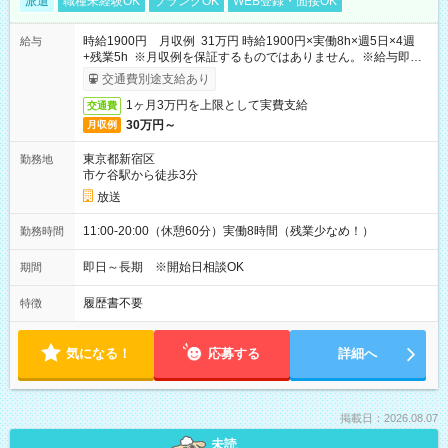
派遣
職種未経験OK
ブランクOK
WEB登録・面接OK
時給1900円 月収例 31万円 時給1900円×実働8h×週5日×4週
給与
+残業5h ※月収例を保証するものではありません。※給与即受
取りサービス利用可（利用条件有）
交通費別途支給あり
1ヶ月3万円を上限として実費支給
交通費
30万円～
月収例
東京都新宿区
勤務地
市ケ谷駅から徒歩3分
放送
11:00-20:00（休憩60分）実働8時間（残業少なめ！）
勤務時間
即日～長期 ※開始日相談OK
期間
履歴書不要
特徴
気になる！
応募する
詳細へ
掲載日：2026.08.07
未読