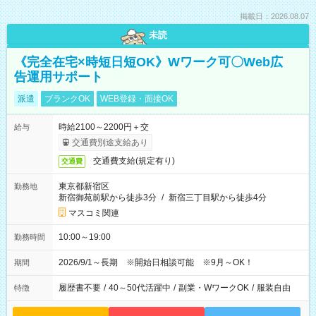
掲載日：2026.08.07
未読
《完全在宅×時短日短OK》Wワーク可〇Web広
告運用サポート
派遣
ブランクOK
WEB登録・面接OK
時給2100～2200円＋交
給与
交通費別途支給あり
交通費支給(規定有り)
交通費
東京都新宿区
勤務地
新宿御苑前駅から徒歩3分
/
新宿三丁目駅から徒歩4分
マスコミ関連
10:00～19:00
勤務時間
2026/9/1～長期 ※開始日相談可能 ※9月～OK！
期間
履歴書不要
/
40～50代活躍中
/
副業・WワークOK
/
服装自由
特徴