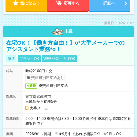
気になる！
応募する
詳細へ
掲載日：2026.08.07
未読
在宅OK！【働き方自由！】o*大手メーカーでの
アシスタント業務*o！
派遣
ブランクOK
WEB登録・面接OK
時給2100円＋交
給与
交通費別途支給あり
※交通費別途支給
交通費
東京都武蔵野市
勤務地
三鷹駅から徒歩5分
大手メーカー
9:00～14:00 ※開始は8:30～10:00で選択可 ※本件は週20時間勤
勤務時間
務案件です
2026/9/1～長期 ※★9月中であれば相談OK! ※9月～OK！
期間