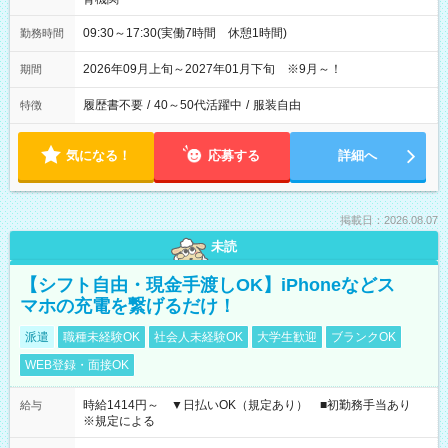
09:30～17:30(実働7時間 休憩1時間)
勤務時間
2026年09月上旬～2027年01月下旬 ※9月～！
期間
履歴書不要
/
40～50代活躍中
/
服装自由
特徴
気になる！
応募する
詳細へ
掲載日：2026.08.07
未読
【シフト自由・現金手渡しOK】iPhoneなどス
マホの充電を繋げるだけ！
派遣
職種未経験OK
社会人未経験OK
大学生歓迎
ブランクOK
WEB登録・面接OK
時給1414円～ ▼日払いOK（規定あり） ■初勤務手当あり
給与
※規定による