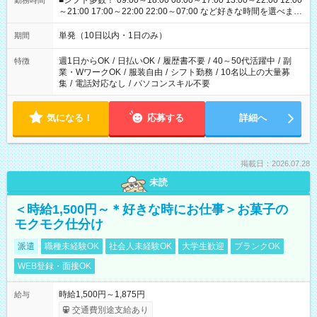
■シフト多数！ 09:00～18:00 08:00～17:00 13:00～22:00 12:00
勤務時間
～21:00 17:00～22:00 22:00～07:00 など好きな時間を選べま
す！
単発（10日以内・1日のみ）
期間
週1日からOK
/
日払いOK
/
履歴書不要
/
40～50代活躍中
/
副
特徴
業・WワークOK
/
服装自由
/
シフト勤務
/
10名以上の大量募
集
/
電話対応なし
/
パソコンスキル不要
気になる！
応募する
詳細へ
掲載日：2026.07.28
未読
＜時給1,500円～＊好きな時にお仕事＞お菓子の
モクモク仕分け
派遣
職種未経験OK
社会人未経験OK
大学生歓迎
ブランクOK
WEB登録・面接OK
時給1,500円～1,875円
給与
交通費別途支給あり