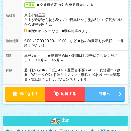
■ 交通費規定内支給 ※派遣先による
交通費
東京都目黒区
勤務地
自由が丘駅から徒歩5分
/
中目黒駅から徒歩5分
/
学芸大学駅
から徒歩5分
/
…
■物流センターなど ■勤務地選べます
9:00～17:00 10:00～19:00 など ■ 他の時間帯もお気軽にご相
勤務時間
談ください！
単発1日～！ ★勤務開始日や期間はお気軽にご相談くださ
期間
い！ ＃8月～ ＃9月～
週1日からOK
/
日払いOK
/
履歴書不要
/
40～50代活躍中
/
副
特徴
業・WワークOK
/
服装自由
/
シフト勤務
/
10名以上の大量募
集
/
電話対応なし
/
パソコンスキル不要
気になる！
応募する
詳細へ
未読