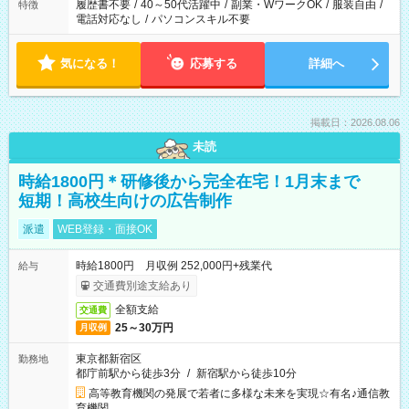
履歴書不要
/
40～50代活躍中
/
副業・WワークOK
/
服装自由
/
特徴
電話対応なし
/
パソコンスキル不要
気になる！
応募する
詳細へ
掲載日：2026.08.06
未読
時給1800円＊研修後から完全在宅！1月末まで
短期！高校生向けの広告制作
派遣
WEB登録・面接OK
時給1800円 月収例 252,000円+残業代
給与
交通費別途支給あり
全額支給
交通費
25～30万円
月収例
東京都新宿区
勤務地
都庁前駅から徒歩3分
/
新宿駅から徒歩10分
高等教育機関の発展で若者に多様な未来を実現☆有名♪通信教
育機関