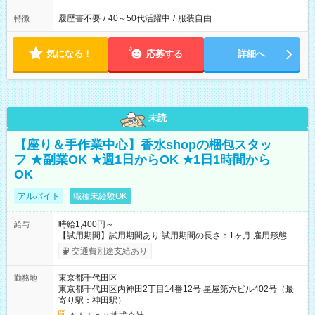
履歴書不要
/
40～50代活躍中
/
服装自由
特徴
気になる！
応募する
詳細へ
未読
【座り＆手作業中心】香水shopの梱包スタッ
フ ★副業OK ★週1日からOK ★1日1時間から
OK
アルバイト
職種未経験OK
時給1,400円～
給与
【試用期間】試用期間あり 試用期間の長さ：1ヶ月 雇用形態、
給与は本採用時と同じです。
交通費別途支給あり
東京都千代田区
勤務地
東京都千代田区内神田2丁目14番12号 星屋第六ビル402号（最
寄り駅：神田駅）