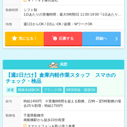
Ａｌｌｅｙ株式会社
シフト制
勤務時間
1日あたりの実働時間：最大5時間/日 11:00-19:00 └1日あたりの
実働時間：1-5時間 └上記の時間帯内であれば、いつでも勤務可
能！ └平日・土曜日の中で、お好きな曜日でご勤務いただけま
週1日からOK / 日払いOK / 副業・WワークOK
特徴
す！ 【シフト例】 ・11:00～14:00 ・16:30～19:00 ・13:00～
18:00 などのように、自由な働き方が可能なお仕事です！
気になる！
応募する
詳細へ
未読
【週2日だけ】倉庫内軽作業スタッフ スマホの
チェック・検品
派遣
職種未経験OK
ブランクOK
WEB登録・面接OK
時給1400円 ※実働8時間を超える勤務、22時～翌5時勤務の場
給与
合25％割増：時給1750円
千葉県船橋市
勤務地
南船橋駅から徒歩10分程度
スマートフォンを取り扱う倉庫