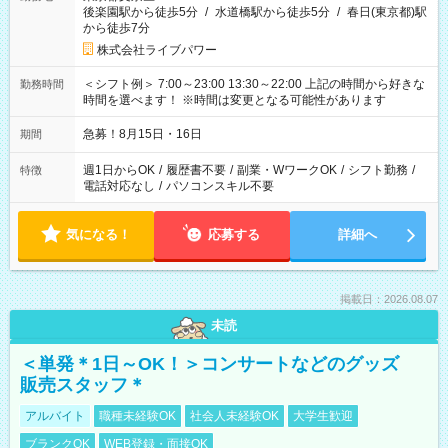
後楽園駅から徒歩5分
/
水道橋駅から徒歩5分
/
春日(東京都)駅
から徒歩7分
株式会社ライブパワー
＜シフト例＞ 7:00～23:00 13:30～22:00 上記の時間から好きな
勤務時間
時間を選べます！ ※時間は変更となる可能性があります
急募！8月15日・16日
期間
週1日からOK
/
履歴書不要
/
副業・WワークOK
/
シフト勤務
/
特徴
電話対応なし
/
パソコンスキル不要
気になる！
応募する
詳細へ
掲載日：2026.08.07
未読
＜単発＊1日～OK！＞コンサートなどのグッズ
販売スタッフ＊
アルバイト
職種未経験OK
社会人未経験OK
大学生歓迎
ブランクOK
WEB登録・面接OK