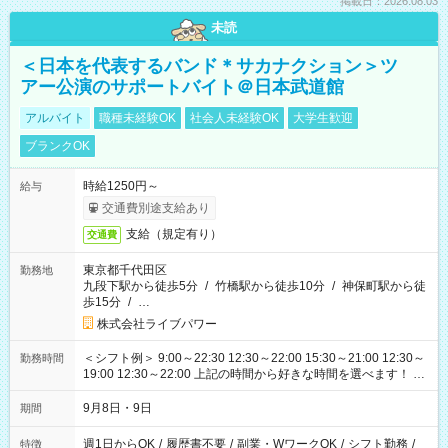
掲載日：2026.08.03
未読
＜日本を代表するバンド＊サカナクション＞ツ
アー公演のサポートバイト＠日本武道館
アルバイト
職種未経験OK
社会人未経験OK
大学生歓迎
ブランクOK
時給1250円～
給与
交通費別途支給あり
支給（規定有り）
交通費
東京都千代田区
勤務地
九段下駅から徒歩5分
/
竹橋駅から徒歩10分
/
神保町駅から徒
歩15分
/
…
株式会社ライブパワー
＜シフト例＞ 9:00～22:30 12:30～22:00 15:30～21:00 12:30～
勤務時間
19:00 12:30～22:00 上記の時間から好きな時間を選べます！ ※
時間は変更となる可能性があります
9月8日・9日
期間
週1日からOK
/
履歴書不要
/
副業・WワークOK
/
シフト勤務
/
特徴