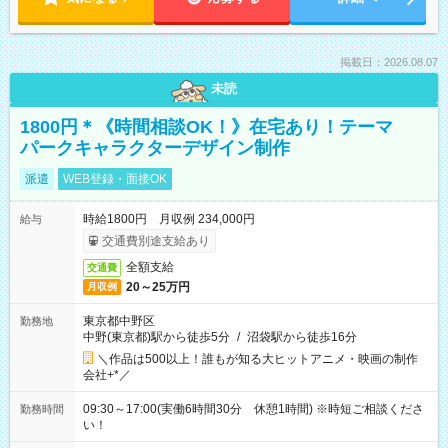
掲載日：2026.08.07
未読
1800円＊《時間相談OK！》在宅あり！テーマ
パークキャラクターデザイン制作
派遣
WEB登録・面接OK
時給1800円 月収例 234,000円
給与
交通費別途支給あり
全額支給
交通費
20～25万円
月収例
東京都中野区
勤務地
中野(東京都)駅から徒歩5分
/
沼袋駅から徒歩16分
＼作品は500以上！誰もが知る大ヒットアニメ・映画の制作
会社+*／
09:30～17:00(実働6時間30分 休憩1時間) ※時短ご相談くださ
勤務時間
い！