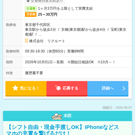
交通費別途支給あり
1ヶ月3万円を上限として実費支給
交通費
25～30万円
月収例
東京都千代田区
勤務地
東京駅から徒歩2分
/
京橋(東京都)駅から徒歩4分
/
宝町(東京
都)駅
/
…
株式会社 リクルート
09:30-18:30（休憩60分）実働8時間
勤務時間
2026年10月01日～長期 ※開始日相談OK ※10月～！
期間
履歴書不要
特徴
気になる！
応募する
詳細へ
掲載日：2026.08.07
未読
【シフト自由・現金手渡しOK】iPhoneなどス
マホの充電を繋げるだけ！