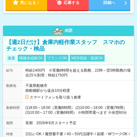
気になる！
応募する
詳細へ
未読
【週2日だけ】倉庫内軽作業スタッフ スマホの
チェック・検品
派遣
職種未経験OK
ブランクOK
WEB登録・面接OK
時給1400円 ※実働8時間を超える勤務、22時～翌5時勤務の場
給与
合25％割増：時給1750円
千葉県船橋市
勤務地
南船橋駅から徒歩10分程度
スマートフォンを取り扱う倉庫
(1)9:00～18:00（実働8時間） (2)10:00～18:00（実働7時間）
勤務時間
(3)10:00～17:00（実働6時間） ※時間帯選べます ※休憩60分
長期 2026年9月スタート予定
期間
日払いOK
/
履歴書不要
/
40～50代活躍中
/
副業・WワークOK
/
特徴