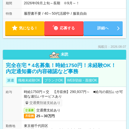
2026年09月上旬～長期 ※9月～！
期間
履歴書不要
/
40～50代活躍中
/
服装自由
特徴
気になる！
応募する
詳細へ
掲載日：2026.08.07
未読
完全在宅＊4名募集！時給1750円！未経験OK！
内定通知書の内容確認など事務
派遣
職種未経験OK
ブランクOK
WEB登録・面接OK
時給1750円＋交 【月収例】290,937円～ ■給与の前払いが可
給与
能な速払いサービスあり
交通費別途支給あり
交通費支給あり
交通費
25～30万円
月収例
東京都千代田区
勤務地