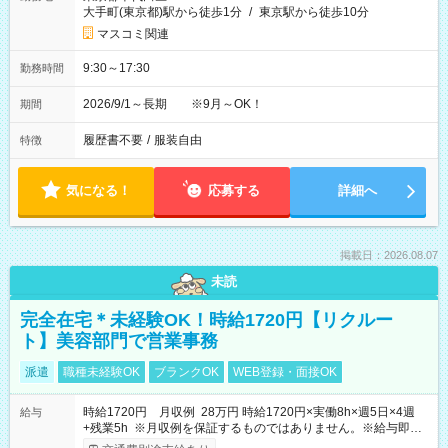
大手町(東京都)駅から徒歩1分
/
東京駅から徒歩10分
マスコミ関連
9:30～17:30
勤務時間
2026/9/1～長期 ※9月～OK！
期間
履歴書不要
/
服装自由
特徴
気になる！
応募する
詳細へ
掲載日：2026.08.07
未読
完全在宅＊未経験OK！時給1720円【リクルー
ト】美容部門で営業事務
派遣
職種未経験OK
ブランクOK
WEB登録・面接OK
時給1720円 月収例 28万円 時給1720円×実働8h×週5日×4週
給与
+残業5h ※月収例を保証するものではありません。※給与即受
取りサービス利用可（利用条件有）