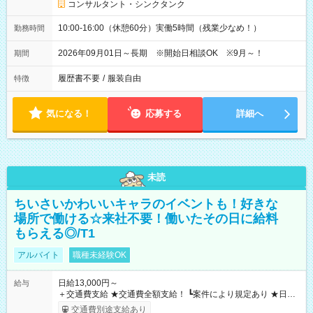
コンサルタント・シンクタンク
10:00-16:00（休憩60分）実働5時間（残業少なめ！）
勤務時間
2026年09月01日～長期 ※開始日相談OK ※9月～！
期間
履歴書不要
/
服装自由
特徴
気になる！
応募する
詳細へ
未読
ちいさいかわいいキャラのイベントも！好きな
場所で働ける☆来社不要！働いたその日に給料
もらえる◎/T1
アルバイト
職種未経験OK
日給13,000円～
給与
＋交通費支給 ★交通費全額支給！ ┗案件により規定あり ★日払
いOK！（規定あり） ┗働いたその日に現金GET♪ お仕事後はコ
交通費別途支給あり