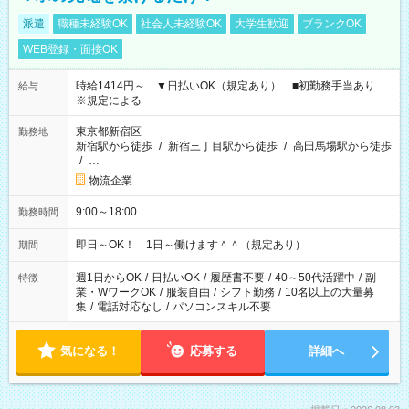
派遣
職種未経験OK
社会人未経験OK
大学生歓迎
ブランクOK
WEB登録・面接OK
時給1414円～ ▼日払いOK（規定あり） ■初勤務手当あり
給与
※規定による
東京都新宿区
勤務地
新宿駅から徒歩
/
新宿三丁目駅から徒歩
/
高田馬場駅から徒歩
/
…
物流企業
9:00～18:00
勤務時間
即日～OK！ 1日～働けます＾＾（規定あり）
期間
週1日からOK
/
日払いOK
/
履歴書不要
/
40～50代活躍中
/
副
特徴
業・WワークOK
/
服装自由
/
シフト勤務
/
10名以上の大量募
集
/
電話対応なし
/
パソコンスキル不要
気になる！
応募する
詳細へ