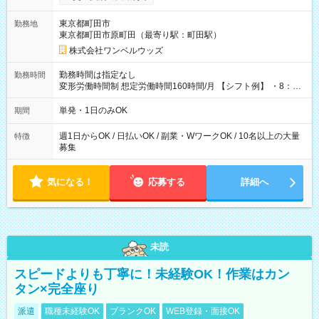
ンビニATMから 日払い分を引き落とせます！ 【試用期間】試
用期間なし
東京都町田市
勤務地
東京都町田市原町田（最寄り駅：町田駅）
株式会社ワンベルウッズ
勤務時間は指定なし
勤務時間
変形労働時間制 想定労働時間160時間/月 【シフト例】 ・8：00
～21：00
単発・1日のみOK
期間
週1日からOK / 日払いOK / 副業・WワークOK / 10名以上の大量
特徴
募集
気になる！
応募する
詳細へ
未読
スピードよりも丁寧に！未経験OK！作業はカン
タン×完全座り
派遣
職種未経験OK
ブランクOK
WEB登録・面接OK