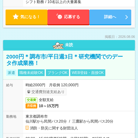
シフト勤務
/
10名以上の大量募集
気になる！
応募する
詳細へ
掲載日：2026.08.06
未読
2000円＊調布市/平日週3日＊研究機関でのデー
タ作成業務！
派遣
職種未経験OK
ブランクOK
WEB登録・面接OK
時給2000円 月収例 120,000円
給与
交通費別途支給あり
全額支給
交通費
10～15万円
月収例
東京都調布市
勤務地
仙川駅から民間バス20分
/
三鷹駅から民間バス20分
消防・防災に関する財団法人