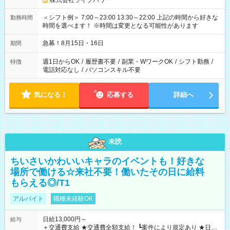
株式会社ライブパワー
＜シフト例＞ 7:00～23:00 13:30～22:00 上記の時間から好きな
勤務時間
時間を選べます！ ※時間は変更となる可能性があります
急募！8月15日・16日
期間
週1日からOK
/
履歴書不要
/
副業・WワークOK
/
シフト勤務
/
特徴
電話対応なし
/
パソコンスキル不要
気になる！
応募する
詳細へ
未読
ちいさいかわいいキャラのイベントも！好きな
場所で働ける☆来社不要！働いたその日に給料
もらえる◎/T1
アルバイト
職種未経験OK
日給13,000円～
給与
＋交通費支給 ★交通費全額支給！ ┗案件により規定あり ★日払