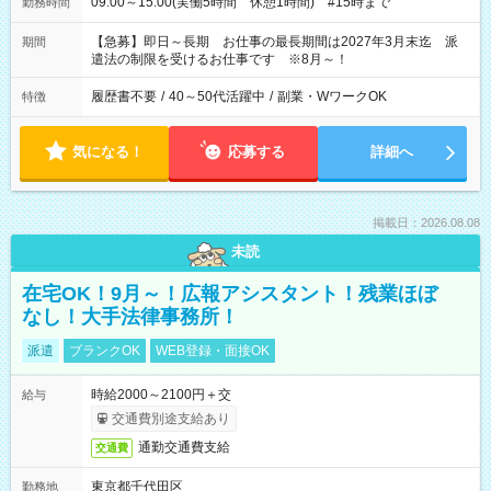
09:00～15:00(実働5時間 休憩1時間) #15時まで
勤務時間
【急募】即日～長期 お仕事の最長期間は2027年3月末迄 派
期間
遣法の制限を受けるお仕事です ※8月～！
履歴書不要
/
40～50代活躍中
/
副業・WワークOK
特徴
気になる！
応募する
詳細へ
掲載日：2026.08.08
未読
在宅OK！9月～！広報アシスタント！残業ほぼ
なし！大手法律事務所！
派遣
ブランクOK
WEB登録・面接OK
時給2000～2100円＋交
給与
交通費別途支給あり
通勤交通費支給
交通費
東京都千代田区
勤務地