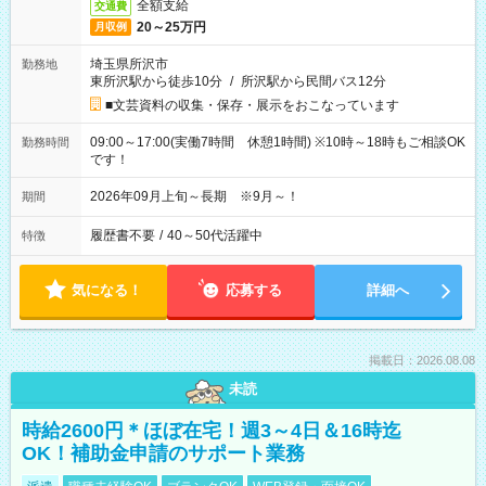
全額支給
交通費
20～25万円
月収例
埼玉県所沢市
勤務地
東所沢駅から徒歩10分
/
所沢駅から民間バス12分
■文芸資料の収集・保存・展示をおこなっています
09:00～17:00(実働7時間 休憩1時間) ※10時～18時もご相談OK
勤務時間
です！
2026年09月上旬～長期 ※9月～！
期間
履歴書不要
/
40～50代活躍中
特徴
気になる！
応募する
詳細へ
掲載日：2026.08.08
未読
時給2600円＊ほぼ在宅！週3～4日＆16時迄
OK！補助金申請のサポート業務