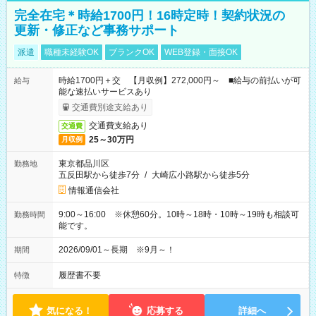
完全在宅＊時給1700円！16時定時！契約状況の
更新・修正など事務サポート
派遣
職種未経験OK
ブランクOK
WEB登録・面接OK
時給1700円＋交 【月収例】272,000円～ ■給与の前払いが可
給与
能な速払いサービスあり
交通費別途支給あり
交通費支給あり
交通費
25～30万円
月収例
東京都品川区
勤務地
五反田駅から徒歩7分
/
大崎広小路駅から徒歩5分
情報通信会社
9:00～16:00 ※休憩60分。10時～18時・10時～19時も相談可
勤務時間
能です。
2026/09/01～長期 ※9月～！
期間
履歴書不要
特徴
気になる！
応募する
詳細へ