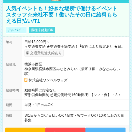
人気イベントも！好きな場所で働けるイベント
スタッフ☆来社不要！働いたその日に給料もら
える日払い/T1
アルバイト
職種未経験OK
日給13,000円～
給与
＋交通費支給 ★交通費全額支給！ ┗案件により規定あり ★日払
いOK！（規定あり） ┗働いたその日に現金GET♪ お仕事後はコ
交通費別途支給あり
ンビニATMから 日払い分を引き落とせます！ 【試用期間】試
用期間なし
横浜市西区
勤務地
神奈川県横浜市西区みなとみらい（最寄り駅：みなとみらい
駅）
株式会社ワンベルウッズ
勤務時間は指定なし
勤務時間
変形労働時間制 想定労働時間160時間/月 【シフト例】 ・8：00
～21：00
単発・1日のみOK
期間
週1日からOK / 日払いOK / 副業・WワークOK / 10名以上の大量
特徴
募集