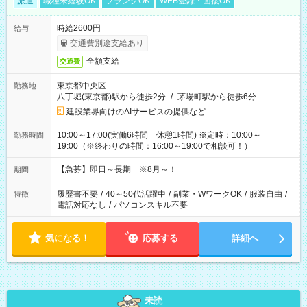
派遣
職種未経験OK
ブランクOK
WEB登録・面接OK
時給2600円
給与
交通費別途支給あり
全額支給
交通費
東京都中央区
勤務地
八丁堀(東京都)駅から徒歩2分
/
茅場町駅から徒歩6分
建設業界向けのAIサービスの提供など
10:00～17:00(実働6時間 休憩1時間) ※定時：10:00～
勤務時間
19:00（※終わりの時間：16:00～19:00で相談可！）
【急募】即日～長期 ※8月～！
期間
履歴書不要
/
40～50代活躍中
/
副業・WワークOK
/
服装自由
/
特徴
電話対応なし
/
パソコンスキル不要
気になる！
応募する
詳細へ
未読