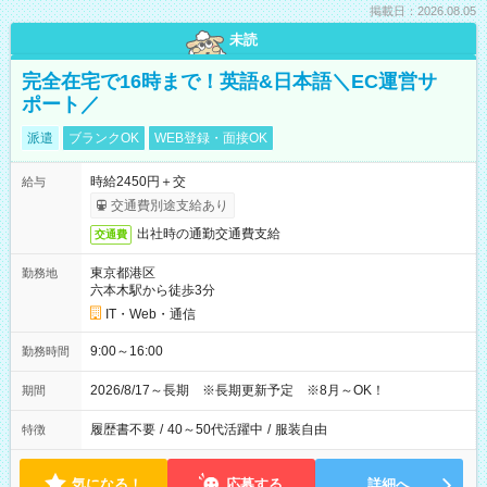
掲載日：2026.08.05
未読
完全在宅で16時まで！英語&日本語＼EC運営サ
ポート／
派遣
ブランクOK
WEB登録・面接OK
時給2450円＋交
給与
交通費別途支給あり
出社時の通勤交通費支給
交通費
東京都港区
勤務地
六本木駅から徒歩3分
IT・Web・通信
9:00～16:00
勤務時間
2026/8/17～長期 ※長期更新予定 ※8月～OK！
期間
履歴書不要
/
40～50代活躍中
/
服装自由
特徴
気になる！
応募する
詳細へ