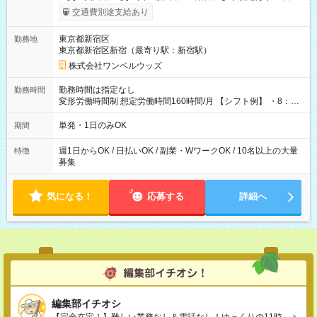
いOK！（規定あり） ┗働いたその日に現金GET♪ お仕事後はコ
交通費別途支給あり
ンビニATMから 日払い分を引き落とせます！ 【試用期間】試
用期間なし
東京都新宿区
勤務地
東京都新宿区新宿（最寄り駅：新宿駅）
株式会社ワンベルウッズ
勤務時間は指定なし
勤務時間
変形労働時間制 想定労働時間160時間/月 【シフト例】 ・8：00
～21：00
単発・1日のみOK
期間
週1日からOK / 日払いOK / 副業・WワークOK / 10名以上の大量
特徴
募集
気になる！
応募する
詳細へ
編集部イチオシ