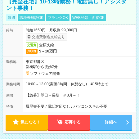
【完全在宅】10-13時勤務！電話無し！アシスタ
ント事務！
派遣
職種未経験OK
ブランクOK
WEB登録・面接OK
時給1650円 月収例 99,000円
給与
交通費別途支給あり
全額支給
交通費
5～10万円
月収例
東京都港区
勤務地
新橋駅から徒歩2分
ソフトウェア開発
10:00～13:00(実働3時間 休憩なし) #15時まで
勤務時間
【急募】即日～長期 ※8月～！
期間
履歴書不要
/
電話対応なし
/
パソコンスキル不要
特徴
気になる！
応募する
詳細へ