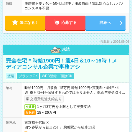
履歴書不要
/
40～50代活躍中
/
服装自由
/
電話対応なし
/
パソ
特徴
コンスキル不要
気になる！
応募する
詳細へ
掲載日：2026.08.06
未読
完全在宅＊時給1900円！週4日＆10～16時！メ
ディアコンサル企業で事務アシ
派遣
ブランクOK
WEB登録・面接OK
時給1900円 月収例 15万円 時給1900円×実働5h×週4日×4
給与
週 ※月収例を保証するものではありません。※給与即受取りサ
ービス利用可（利用条件有）
交通費別途支給あり
1ヶ月3万円を上限として実費支給
交通費
15～20万円
月収例
東京都千代田区
勤務地
四ツ谷駅から徒歩2分
/
麹町駅から徒歩13分