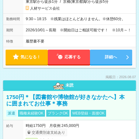
東京駅から徒歩1分
/
京橋(東京都)駅から徒歩5分
人材サービス会社
9:30～18:15 ※残業はほとんどありません。※休憩60分。
勤務時間
2026/10/01～長期 ※開始日はご相談可能です！ ※10月～！
期間
履歴書不要
特徴
気になる！
応募する
詳細へ
掲載日：2026.08.07
未読
1750円＊【図書館や博物館が好きなかたへ】本
に囲まれてお仕事＊事務
派遣
職種未経験OK
ブランクOK
WEB登録・面接OK
時給1750円 月収例 245,000円
給与
交通費別途支給あり