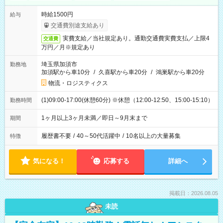
時給1500円
給与
交通費別途支給あり
実費支給／当社規定あり。通勤交通費実費支払／上限4
交通費
万円／月※規定あり
埼玉県加須市
勤務地
加須駅から車10分
/
久喜駅から車20分
/
鴻巣駅から車20分
物流・ロジスティクス
(1)09:00-17:00(休憩60分) ※休憩（12:00-12:50、15:00-15:10）
勤務時間
1ヶ月以上3ヶ月未満／即日～9月末まで
期間
履歴書不要
/
40～50代活躍中
/
10名以上の大量募集
特徴
気になる！
応募する
詳細へ
掲載日：2026.08.05
未読