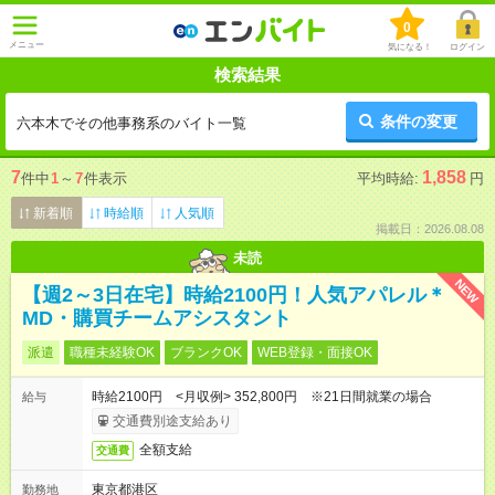
0
メニュー
気になる！
ログイン
検索結果
条件の変更
六本木でその他事務系のバイト一覧
7
1,858
件中
1
～
7
件表示
平均時給:
円
新着順
時給順
人気順
掲載日：2026.08.08
未読
NEW
【週2～3日在宅】時給2100円！人気アパレル＊
MD・購買チームアシスタント
派遣
職種未経験OK
ブランクOK
WEB登録・面接OK
時給2100円 <月収例> 352,800円 ※21日間就業の場合
給与
交通費別途支給あり
全額支給
交通費
東京都港区
勤務地