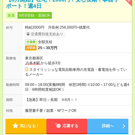
ポート！週4日
派遣
WEB登録・面接OK
時給2000円 月収例 256,000円+残業代
給与
交通費別途支給あり
全額支給
交通費
25～30万円
月収例
東京都港区
勤務地
六本木駅
から徒歩3分
スタイリッシュな電気自動車用の充電器・蓄電池を作ってい
るメーカー
09:00～18:00(実働8時間 休憩1時間) ※10:00～17:00なども週4
勤務時間
日・6時間程度相談OK☆
【急募】即日～長期 ※8月～！
期間
履歴書不要
/
副業・WワークOK
特徴
気になる！
応募する
詳細へ