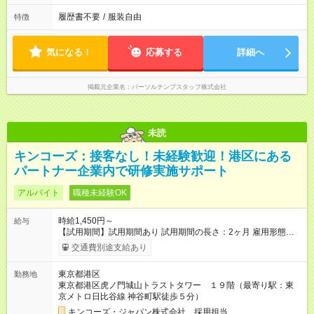
履歴書不要
/
服装自由
特徴
気になる！
応募する
詳細へ
掲載元企業名
パーソルテンプスタッフ株式会社
未読
キンコーズ：接客なし！未経験歓迎！港区にある
パートナー企業内で研修実施サポート
アルバイト
職種未経験OK
時給1,450円～
給与
【試用期間】試用期間あり 試用期間の長さ：2ヶ月 雇用形態、
給与は本採用時と同じです。 ・6か月ごとの業務評価で昇給あ
交通費別途支給あり
り！頑張っている人、スキルがある人にしっかり応えます！ ・
経験に応じて早ければ入社2か月後に時給が上がる可能性もあり
東京都港区
勤務地
ます。
東京都港区虎ノ門城山トラストタワー １９階（最寄り駅：東
京メトロ日比谷線 神谷町駅徒歩５分）
キンコーズ・ジャパン株式会社 採用担当