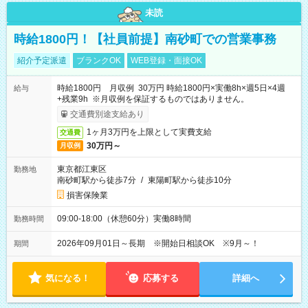
未読
時給1800円！【社員前提】南砂町での営業事務
紹介予定派遣
ブランクOK
WEB登録・面接OK
時給1800円 月収例 30万円 時給1800円×実働8h×週5日×4週
給与
+残業9h ※月収例を保証するものではありません。
交通費別途支給あり
1ヶ月3万円を上限として実費支給
交通費
30万円～
月収例
東京都江東区
勤務地
南砂町駅から徒歩7分
/
東陽町駅から徒歩10分
損害保険業
09:00-18:00（休憩60分）実働8時間
勤務時間
2026年09月01日～長期 ※開始日相談OK ※9月～！
期間
気になる！
応募する
詳細へ