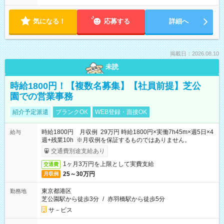
気になる！
応募する
詳細へ
掲載日：2026.08.10
未読
時給1800円！【複数名募集】【社員前提】芝公
園での営業事務
紹介予定派遣
ブランクOK
WEB登録・面接OK
時給1800円 月収例 29万円 時給1800円×実働7h45m×週5日×4
給与
週+残業10h ※月収例を保証するものではありません。
交通費別途支給あり
1ヶ月3万円を上限として実費支給
交通費
25～30万円
月収例
東京都港区
勤務地
芝公園駅から徒歩3分
/
赤羽橋駅から徒歩5分
サ－ビス