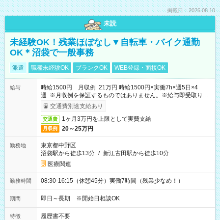
掲載日：2026.08.10
未読
未経験OK！残業ほぼなし▼自転車・バイク通勤
OK＊沼袋で一般事務
派遣
職種未経験OK
ブランクOK
WEB登録・面接OK
時給1500円 月収例 21万円 時給1500円×実働7h×週5日×4
給与
週 ※月収例を保証するものではありません。※給与即受取りサ
ービス利用可（利用条件有）
交通費別途支給あり
1ヶ月3万円を上限として実費支給
交通費
20～25万円
月収例
東京都中野区
勤務地
沼袋駅から徒歩13分
/
新江古田駅から徒歩10分
医療関連
08:30-16:15（休憩45分）実働7時間（残業少なめ！）
勤務時間
即日～長期 ※開始日相談OK
期間
履歴書不要
特徴