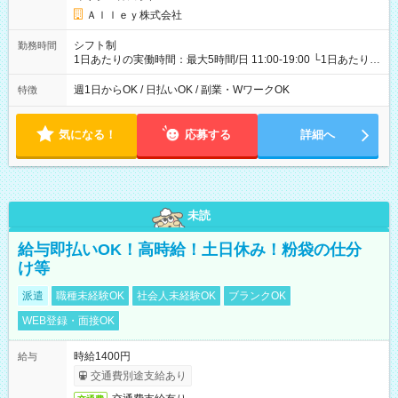
Ａｌｌｅｙ株式会社
シフト制
勤務時間
1日あたりの実働時間：最大5時間/日 11:00-19:00 └1日あたりの
実働時間：1-5時間 └上記の時間帯内であれば、いつでも勤務可
能！ └平日・土曜日の中で、お好きな曜日でご勤務いただけま
週1日からOK / 日払いOK / 副業・WワークOK
特徴
す！ 【シフト例】 ・11:00～14:00 ・16:30～19:00 ・13:00～
18:00 などのように、自由な働き方が可能なお仕事です！
気になる！
応募する
詳細へ
未読
給与即払いOK！高時給！土日休み！粉袋の仕分
け等
派遣
職種未経験OK
社会人未経験OK
ブランクOK
WEB登録・面接OK
時給1400円
給与
交通費別途支給あり