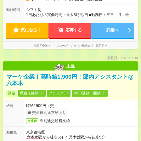
シフト制
勤務時間
1日あたりの実働時間：最大8時間/日 ■勤務日：平日 月～金 ■
勤務時間：9:00～18:00 *繁忙期は別途調整あり
気になる！
応募する
詳細へ
掲載元企業名
キンコーズ・ジャパン株式会社 採用担当
掲載日：2026.07.30
未読
マーケ企業！高時給1,900円！部内アシスタント@
六本木
派遣
職種未経験OK
ブランクOK
WEB登録・面接OK
時給1900円＋交
給与
交通費別途支給あり
※別途交通費支給
交通費
東京都港区
勤務地
六本木駅
から徒歩5分
/
乃木坂駅から徒歩5分