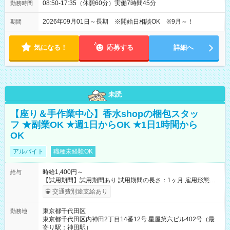
08:50-17:35（休憩60分）実働7時間45分
勤務時間
2026年09月01日～長期 ※開始日相談OK ※9月～！
期間
気になる！
応募する
詳細へ
未読
【座り＆手作業中心】香水shopの梱包スタッ
フ ★副業OK ★週1日からOK ★1日1時間から
OK
アルバイト
職種未経験OK
時給1,400円～
給与
【試用期間】試用期間あり 試用期間の長さ：1ヶ月 雇用形態、
給与は本採用時と同じです。
交通費別途支給あり
東京都千代田区
勤務地
東京都千代田区内神田2丁目14番12号 星屋第六ビル402号（最
寄り駅：神田駅）