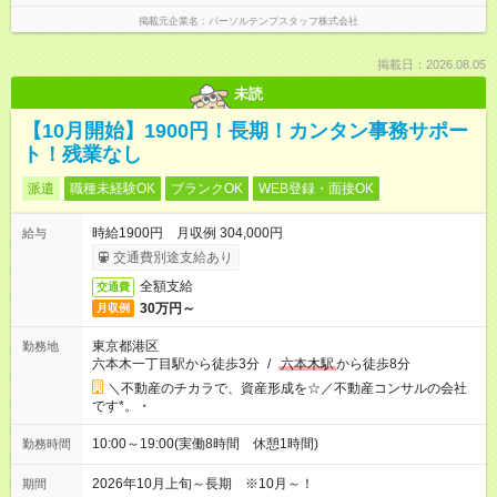
掲載元企業名
パーソルテンプスタッフ株式会社
掲載日：2026.08.05
未読
【10月開始】1900円！長期！カンタン事務サポー
ト！残業なし
派遣
職種未経験OK
ブランクOK
WEB登録・面接OK
時給1900円 月収例 304,000円
給与
交通費別途支給あり
全額支給
交通費
30万円～
月収例
東京都港区
勤務地
六本木一丁目駅から徒歩3分
/
六本木駅
から徒歩8分
＼不動産のチカラで、資産形成を☆／不動産コンサルの会社
です*。・
10:00～19:00(実働8時間 休憩1時間)
勤務時間
2026年10月上旬～長期 ※10月～！
期間