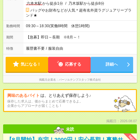
六本木駅
から徒歩1分
/
乃木坂駅から徒歩8分
バッグやお財布などが人気＊超有名外資ラグジュアリーブラ
ンド★
09:30～18:30(実働8時間 休憩1時間)
勤務時間
【急募】即日～長期 ※8月～！
期間
履歴書不要
/
服装自由
特徴
気になる！
応募する
詳細へ
掲載元企業名
パーソルテンプスタッフ株式会社
興味のあるバイト
は、とりあえず保存しよう♪
保存した求人は、後からまとめて応募できるよ。
企業からアプローチが届くことも！
掲載日：2026.08.07
未読
NEW
【8月開始】在宅！2000円！安心長期！事務サ