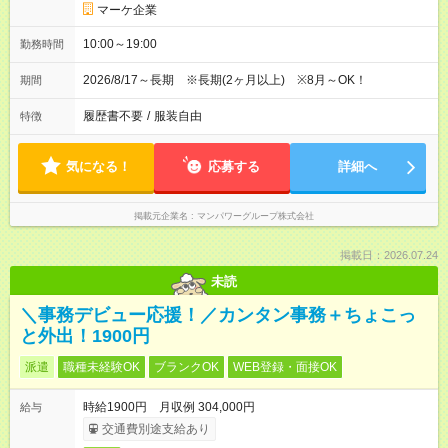
マーケ企業
10:00～19:00
勤務時間
2026/8/17～長期 ※長期(2ヶ月以上) ※8月～OK！
期間
履歴書不要
/
服装自由
特徴
気になる！
応募する
詳細へ
掲載元企業名
マンパワーグループ株式会社
掲載日：2026.07.24
未読
＼事務デビュー応援！／カンタン事務＋ちょこっ
と外出！1900円
派遣
職種未経験OK
ブランクOK
WEB登録・面接OK
時給1900円 月収例 304,000円
給与
交通費別途支給あり