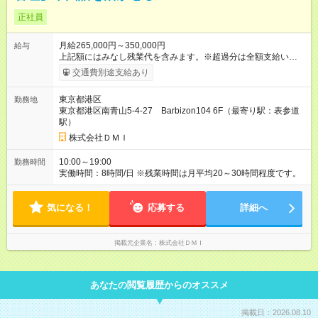
正社員
月給265,000円～350,000円
給与
上記額にはみなし残業代を含みます。※超過分は全額支給いたし
ます。 みなし残業代 53,000円 ～ 96,000円／月 みなし残業時
交通費別途支給あり
間 34時間 ～ 45時間／月 ※経験や能力を考慮の上、決定しま
す。 ※上記月給には 月給26万5000円の場合は、一律支給である
東京都港区
勤務地
月34時間分（5万3000円）の固定残業手当、月10時間分の深夜
東京都港区南青山5-4-27 Barbizon104 6F（最寄り駅：表参道
勤務手当（4000円）を含みます。 月給35万円の場合は、一律支
駅）
給である月45時間分（8万6000円）の固定残業手当、月25時間
分の深夜勤務手当（1万円）を含みます。 超過した分は別途残業
株式会社ＤＭＩ
手当を100%支給します。 【試用期間】試用期間あり 試用期間
の長さ：6ヶ月 雇用形態、給与は本採用時と同じです。
10:00～19:00
勤務時間
実働時間：8時間/日 ※残業時間は月平均20～30時間程度です。
気になる！
応募する
詳細へ
掲載元企業名
株式会社ＤＭＩ
あなたの閲覧履歴からのオススメ
掲載日：2026.08.10