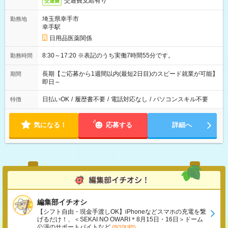
交通費支給有り
交通費
埼玉県幸手市
勤務地
幸手駅
日用品医薬関係
8:30～17:20 ※表記のうち実働7時間55分です。
勤務時間
長期【ご応募から1週間以内(最短2日目)のスピード就業が可能】
期間
即日～
日払いOK
/
履歴書不要
/
電話対応なし
/
パソコンスキル不要
特徴
気になる！
応募する
詳細へ
編集部イチオシ
【シフト自由・現金手渡しOK】iPhoneなどスマホの充電を繋
げるだけ！、＜SEKAI NO OWARI＊8月15日・16日＞ドーム
公演のサポートバイトなど
(8/10UP!)