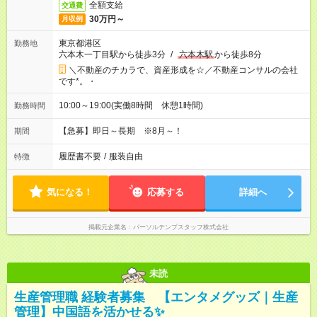
全額支給
交通費
30万円～
月収例
東京都港区
勤務地
六本木一丁目駅から徒歩3分
/
六本木駅
から徒歩8分
＼不動産のチカラで、資産形成を☆／不動産コンサルの会社
です*。・
10:00～19:00(実働8時間 休憩1時間)
勤務時間
【急募】即日～長期 ※8月～！
期間
履歴書不要
/
服装自由
特徴
気になる！
応募する
詳細へ
掲載元企業名
パーソルテンプスタッフ株式会社
未読
生産管理職 経験者募集 【エンタメグッズ｜生産
管理】中国語を活かせる✨