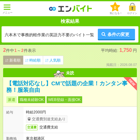
0
メニュー
気になる！
ログイン
検索結果
条件の変更
六本木で事務的軽作業の英語力不要のバイト一覧
2
1,750
件中
1
～
2
件表示
平均時給:
円
新着順
時給順
人気順
掲載日：2026.08.07
未読
NEW
【電話対応なし】CMで話題の企業！カンタン事
務！服装自由
派遣
職種未経験OK
WEB登録・面接OK
時給2000円
給与
交通費別途支給あり
交通費支給
交通費
東京都港区
勤務地