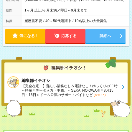
1ヶ月以上3ヶ月未満／即日～9月末まで
期間
履歴書不要
/
40～50代活躍中
/
10名以上の大量募集
特徴
気になる！
応募する
詳細へ
編集部イチオシ
【完全在宅！】難しい業務なし＆電話なし！ゆっくりの11時
～時短＊データ入力・事務、＜SEKAI NO OWARI＊8月15
日・16日＞ドーム公演のサポートバイトなど
(8/7UP!)