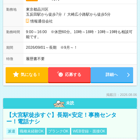
東京都品川区
勤務地
五反田駅から徒歩7分
/
大崎広小路駅から徒歩5分
情報通信会社
9:00～16:00 ※休憩60分。10時～18時・10時～19時も相談可
勤務時間
能です。
2026/09/01～長期 ※9月～！
期間
履歴書不要
特徴
気になる！
応募する
詳細へ
掲載日：2026.08.06
未読
【大宮駅徒歩すぐ】長期×安定！事務センタ
ー！電話ナシ
派遣
職種未経験OK
ブランクOK
WEB登録・面接OK