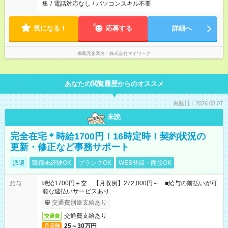
集
/
電話対応なし
/
パソコンスキル不要
気になる！
応募する
詳細へ
掲載元企業名
株式会社マイワーク
あなたの閲覧履歴からのオススメ
掲載日：2026.08.07
未読
完全在宅＊時給1700円！16時定時！契約状況の
更新・修正など事務サポート
派遣
職種未経験OK
ブランクOK
WEB登録・面接OK
時給1700円＋交 【月収例】272,000円～ ■給与の前払いが可
給与
能な速払いサービスあり
交通費別途支給あり
交通費支給あり
交通費
25～30万円
月収例