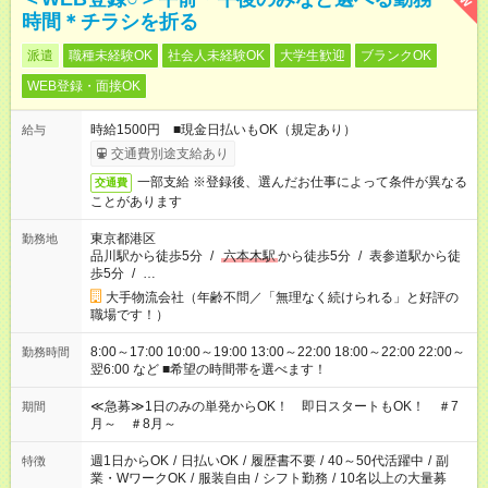
時間＊チラシを折る
派遣
職種未経験OK
社会人未経験OK
大学生歓迎
ブランクOK
WEB登録・面接OK
時給1500円 ■現金日払いもOK（規定あり）
給与
交通費別途支給あり
一部支給 ※登録後、選んだお仕事によって条件が異なる
交通費
ことがあります
東京都港区
勤務地
品川駅から徒歩5分
/
六本木駅
から徒歩5分
/
表参道駅から徒
歩5分
/
…
大手物流会社（年齢不問／「無理なく続けられる」と好評の
職場です！）
8:00～17:00 10:00～19:00 13:00～22:00 18:00～22:00 22:00～
勤務時間
翌6:00 など ■希望の時間帯を選べます！
≪急募≫1日のみの単発からOK！ 即日スタートもOK！ ＃7
期間
月～ ＃8月～
週1日からOK
/
日払いOK
/
履歴書不要
/
40～50代活躍中
/
副
特徴
業・WワークOK
/
服装自由
/
シフト勤務
/
10名以上の大量募