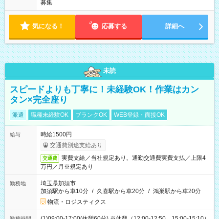
募集
気になる！
応募する
詳細へ
未読
スピードよりも丁寧に！未経験OK！作業はカン
タン×完全座り
派遣
職種未経験OK
ブランクOK
WEB登録・面接OK
時給1500円
給与
交通費別途支給あり
実費支給／当社規定あり。通勤交通費実費支払／上限4
交通費
万円／月※規定あり
埼玉県加須市
勤務地
加須駅から車10分
/
久喜駅から車20分
/
鴻巣駅から車20分
物流・ロジスティクス
(1)09:00-17:00(休憩60分) ※休憩（12:00-12:50、15:00-15:10）
勤務時間