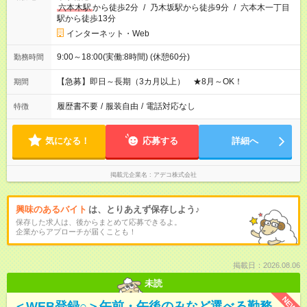
六本木駅
から徒歩2分
/
乃木坂駅から徒歩9分
/
六本木一丁目
駅から徒歩13分
インターネット・Web
9:00～18:00(実働:8時間) (休憩60分)
勤務時間
【急募】即日～長期（3カ月以上） ★8月～OK！
期間
履歴書不要
/
服装自由
/
電話対応なし
特徴
気になる！
応募する
詳細へ
掲載元企業名
アデコ株式会社
興味のあるバイト
は、とりあえず保存しよう♪
保存した求人は、後からまとめて応募できるよ。
企業からアプローチが届くことも！
掲載日：2026.08.06
未読
NEW
＜WEB登録○＞午前・午後のみなど選べる勤務