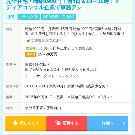
完全在宅＊時給1900円！週4日＆10～16時！メ
ディアコンサル企業で事務アシ
派遣
ブランクOK
WEB登録・面接OK
時給1900円 月収例 15万円 時給1900円×実働5h×週4日×4
給与
週 ※月収例を保証するものではありません。※給与即受取りサ
ービス利用可（利用条件有）
交通費別途支給あり
1ヶ月3万円を上限として実費支給
交通費
15～20万円
月収例
東京都千代田区
勤務地
四ツ谷駅から徒歩2分
/
麹町駅から徒歩13分
コンサルタント・シンクタンク
10:00-16:00（休憩60分）実働5時間（残業少なめ！）
勤務時間
2026年09月01日～長期 ※開始日相談OK ※9月～！
期間
履歴書不要
/
服装自由
特徴
気になる！
応募する
詳細へ