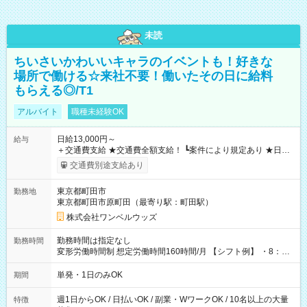
未読
ちいさいかわいいキャラのイベントも！好きな
場所で働ける☆来社不要！働いたその日に給料
もらえる◎/T1
アルバイト
職種未経験OK
日給13,000円～
給与
＋交通費支給 ★交通費全額支給！ ┗案件により規定あり ★日払
いOK！（規定あり） ┗働いたその日に現金GET♪ お仕事後はコ
交通費別途支給あり
ンビニATMから 日払い分を引き落とせます！ 【試用期間】試
用期間なし
東京都町田市
勤務地
東京都町田市原町田（最寄り駅：町田駅）
株式会社ワンベルウッズ
勤務時間は指定なし
勤務時間
変形労働時間制 想定労働時間160時間/月 【シフト例】 ・8：00
～21：00
単発・1日のみOK
期間
週1日からOK / 日払いOK / 副業・WワークOK / 10名以上の大量
特徴