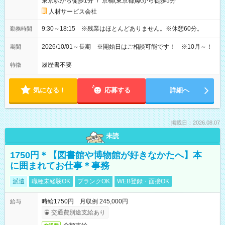
東京駅から徒歩1分
/
京橋(東京都)駅から徒歩5分
人材サービス会社
9:30～18:15 ※残業はほとんどありません。※休憩60分。
勤務時間
2026/10/01～長期 ※開始日はご相談可能です！ ※10月～！
期間
履歴書不要
特徴
気になる！
応募する
詳細へ
掲載日：2026.08.07
未読
1750円＊【図書館や博物館が好きなかたへ】本
に囲まれてお仕事＊事務
派遣
職種未経験OK
ブランクOK
WEB登録・面接OK
時給1750円 月収例 245,000円
給与
交通費別途支給あり