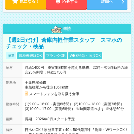
気になる！
応募する
詳細へ
未読
【週2日だけ】倉庫内軽作業スタッフ スマホの
チェック・検品
派遣
職種未経験OK
ブランクOK
WEB登録・面接OK
時給1400円 ※実働8時間を超える勤務、22時～翌5時勤務の場
給与
合25％割増：時給1750円
千葉県船橋市
勤務地
南船橋駅から徒歩10分程度
スマートフォンを取り扱う倉庫
(1)9:00～18:00（実働8時間） (2)10:00～18:00（実働7時間）
勤務時間
(3)10:00～17:00（実働6時間） ※時間帯選べます ※休憩60分
長期 2026年9月スタート予定
期間
日払いOK
/
履歴書不要
/
40～50代活躍中
/
副業・WワークOK
/
特徴