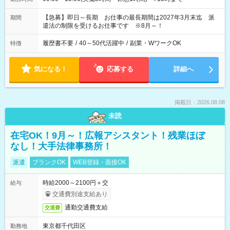
【急募】即日～長期 お仕事の最長期間は2027年3月末迄 派
期間
遣法の制限を受けるお仕事です ※8月～！
履歴書不要
/
40～50代活躍中
/
副業・WワークOK
特徴
気になる！
応募する
詳細へ
掲載日：2026.08.08
未読
在宅OK！9月～！広報アシスタント！残業ほぼ
なし！大手法律事務所！
派遣
ブランクOK
WEB登録・面接OK
時給2000～2100円＋交
給与
交通費別途支給あり
通勤交通費支給
交通費
東京都千代田区
勤務地