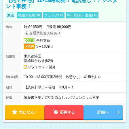
【完全在宅】10-13時勤務！電話無し！アシスタ
ント事務！
派遣
職種未経験OK
ブランクOK
WEB登録・面接OK
時給1650円 月収例 99,000円
給与
交通費別途支給あり
全額支給
交通費
5～10万円
月収例
東京都港区
勤務地
新橋駅から徒歩2分
ソフトウェア開発
10:00～13:00(実働3時間 休憩なし) #15時まで
勤務時間
【急募】即日～長期 ※8月～！
期間
履歴書不要
/
電話対応なし
/
パソコンスキル不要
特徴
気になる！
応募する
詳細へ