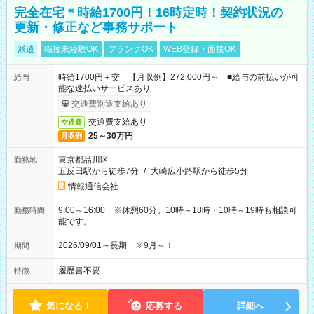
完全在宅＊時給1700円！16時定時！契約状況の
更新・修正など事務サポート
派遣
職種未経験OK
ブランクOK
WEB登録・面接OK
時給1700円＋交 【月収例】272,000円～ ■給与の前払いが可
給与
能な速払いサービスあり
交通費別途支給あり
交通費支給あり
交通費
25～30万円
月収例
東京都品川区
勤務地
五反田駅から徒歩7分
/
大崎広小路駅から徒歩5分
情報通信会社
9:00～16:00 ※休憩60分。10時～18時・10時～19時も相談可
勤務時間
能です。
2026/09/01～長期 ※9月～！
期間
履歴書不要
特徴
気になる！
応募する
詳細へ