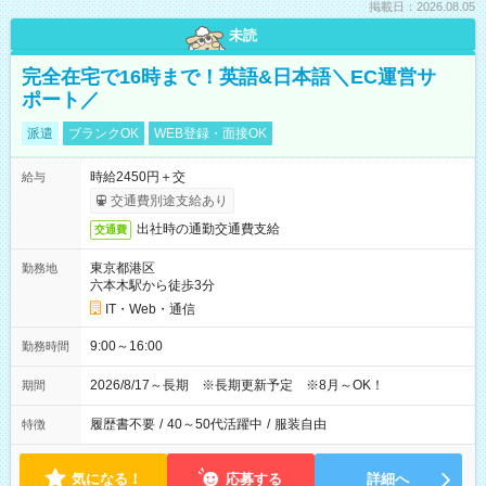
掲載日：2026.08.05
未読
完全在宅で16時まで！英語&日本語＼EC運営サ
ポート／
派遣
ブランクOK
WEB登録・面接OK
時給2450円＋交
給与
交通費別途支給あり
出社時の通勤交通費支給
交通費
東京都港区
勤務地
六本木駅から徒歩3分
IT・Web・通信
9:00～16:00
勤務時間
2026/8/17～長期 ※長期更新予定 ※8月～OK！
期間
履歴書不要
/
40～50代活躍中
/
服装自由
特徴
気になる！
応募する
詳細へ