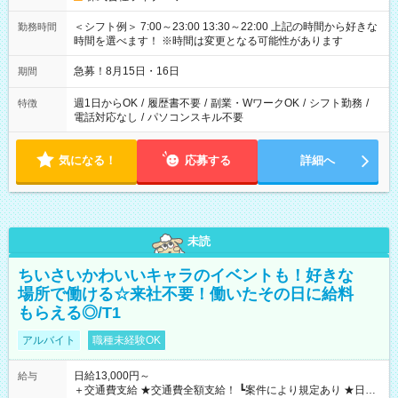
＜シフト例＞ 7:00～23:00 13:30～22:00 上記の時間から好きな
勤務時間
時間を選べます！ ※時間は変更となる可能性があります
急募！8月15日・16日
期間
週1日からOK
/
履歴書不要
/
副業・WワークOK
/
シフト勤務
/
特徴
電話対応なし
/
パソコンスキル不要
気になる！
応募する
詳細へ
未読
ちいさいかわいいキャラのイベントも！好きな
場所で働ける☆来社不要！働いたその日に給料
もらえる◎/T1
アルバイト
職種未経験OK
日給13,000円～
給与
＋交通費支給 ★交通費全額支給！ ┗案件により規定あり ★日払