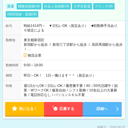
派遣
職種未経験OK
社会人未経験OK
大学生歓迎
ブランクOK
WEB登録・面接OK
時給1414円～ ▼日払いOK（規定あり） ■初勤務手当あり
給与
※規定による
東京都新宿区
勤務地
新宿駅から徒歩
/
新宿三丁目駅から徒歩
/
高田馬場駅から徒歩
/
…
物流企業
9:00～18:00
勤務時間
即日～OK！ 1日～働けます＾＾（規定あり）
期間
週1日からOK
/
日払いOK
/
履歴書不要
/
40～50代活躍中
/
副
特徴
業・WワークOK
/
服装自由
/
シフト勤務
/
10名以上の大量募
集
/
電話対応なし
/
パソコンスキル不要
気になる！
応募する
詳細へ
掲載日：2026.08.03