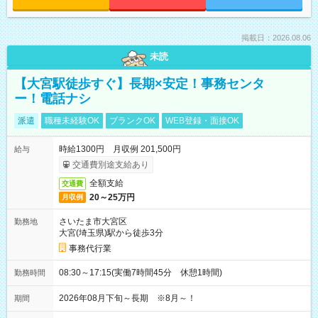
掲載日：2026.08.06
未読
【大宮駅徒歩すぐ】長期×安定！事務センタ
ー！電話ナシ
派遣
職種未経験OK
ブランクOK
WEB登録・面接OK
時給1300円 月収例 201,500円
給与
交通費別途支給あり
全額支給
交通費
20～25万円
月収例
さいたま市大宮区
勤務地
大宮(埼玉県)駅から徒歩3分
事務代行業
08:30～17:15(実働7時間45分 休憩1時間)
勤務時間
2026年08月下旬～長期 ※8月～！
期間