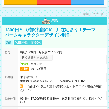
掲載日：2026.08.07
未読
1800円＊《時間相談OK！》在宅あり！テーマ
パークキャラクターデザイン制作
派遣
WEB登録・面接OK
時給1800円 月収例 234,000円
給与
交通費別途支給あり
全額支給
交通費
20～25万円
月収例
東京都中野区
勤務地
中野(東京都)駅から徒歩5分
/
沼袋駅から徒歩16分
＼作品は500以上！誰もが知る大ヒットアニメ・映画の制作
会社+*／
09:30～17:00(実働6時間30分 休憩1時間) ※時短ご相談くださ
勤務時間
い！