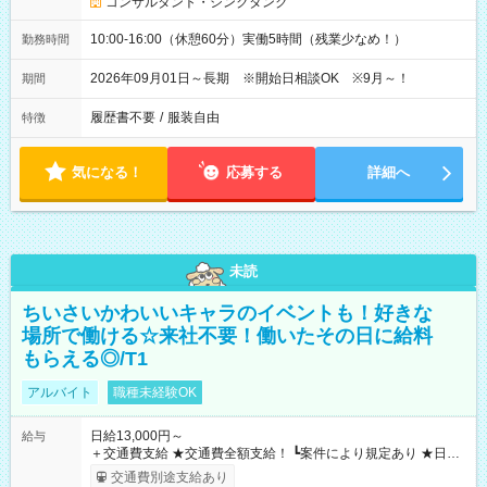
コンサルタント・シンクタンク
10:00-16:00（休憩60分）実働5時間（残業少なめ！）
勤務時間
2026年09月01日～長期 ※開始日相談OK ※9月～！
期間
履歴書不要
/
服装自由
特徴
気になる！
応募する
詳細へ
未読
ちいさいかわいいキャラのイベントも！好きな
場所で働ける☆来社不要！働いたその日に給料
もらえる◎/T1
アルバイト
職種未経験OK
日給13,000円～
給与
＋交通費支給 ★交通費全額支給！ ┗案件により規定あり ★日払
いOK！（規定あり） ┗働いたその日に現金GET♪ お仕事後はコ
交通費別途支給あり