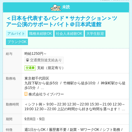
未読
＜日本を代表するバンド＊サカナクション＞ツ
アー公演のサポートバイト＠日本武道館
アルバイト
職種未経験OK
社会人未経験OK
大学生歓迎
ブランクOK
時給1250円～
給与
交通費別途支給あり
支給（規定有り）
交通費
東京都千代田区
勤務地
九段下駅から徒歩5分
/
竹橋駅から徒歩10分
/
神保町駅から徒
歩15分
/
…
株式会社ライブパワー
＜シフト例＞ 9:00～22:30 12:30～22:00 15:30～21:00 12:30～
勤務時間
19:00 12:30～22:00 上記の時間から好きな時間を選べます！ ※
時間は変更となる可能性があります
9月8日・9日
期間
週1日からOK
/
履歴書不要
/
副業・WワークOK
/
シフト勤務
/
特徴