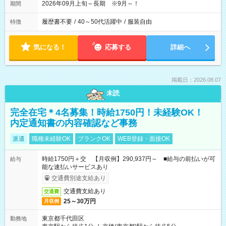
2026年09月上旬～長期 ※9月～！
期間
履歴書不要
/
40～50代活躍中
/
服装自由
特徴
気になる！
応募する
詳細へ
掲載日：2026.08.07
未読
完全在宅＊4名募集！時給1750円！未経験OK！
内定通知書の内容確認など事務
派遣
職種未経験OK
ブランクOK
WEB登録・面接OK
時給1750円＋交 【月収例】290,937円～ ■給与の前払いが可
給与
能な速払いサービスあり
交通費別途支給あり
交通費支給あり
交通費
25～30万円
月収例
東京都千代田区
勤務地