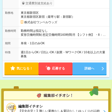
いOK！（規定あり） ┗働いたその日に現金GET♪ お仕事後はコ
交通費別途支給あり
ンビニATMから 日払い分を引き落とせます！ 【試用期間】試
用期間なし
東京都新宿区
勤務地
東京都新宿区新宿（最寄り駅：新宿駅）
株式会社ワンベルウッズ
勤務時間は指定なし
勤務時間
変形労働時間制 想定労働時間160時間/月 【シフト例】 ・8：00
～21：00
単発・1日のみOK
期間
週1日からOK / 日払いOK / 副業・WワークOK / 10名以上の大量
特徴
募集
気になる！
応募する
詳細へ
編集部イチオシ
【完全在宅！】難しい業務なし＆電話なし！ゆっくりの11時