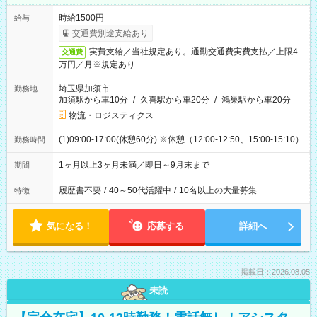
時給1500円
給与
交通費別途支給あり
実費支給／当社規定あり。通勤交通費実費支払／上限4
交通費
万円／月※規定あり
埼玉県加須市
勤務地
加須駅から車10分
/
久喜駅から車20分
/
鴻巣駅から車20分
物流・ロジスティクス
(1)09:00-17:00(休憩60分) ※休憩（12:00-12:50、15:00-15:10）
勤務時間
1ヶ月以上3ヶ月未満／即日～9月末まで
期間
履歴書不要
/
40～50代活躍中
/
10名以上の大量募集
特徴
気になる！
応募する
詳細へ
掲載日：2026.08.05
未読