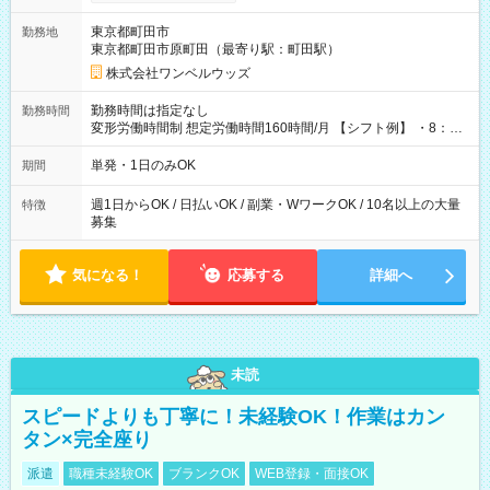
ンビニATMから 日払い分を引き落とせます！ 【試用期間】試
用期間なし
東京都町田市
勤務地
東京都町田市原町田（最寄り駅：町田駅）
株式会社ワンベルウッズ
勤務時間は指定なし
勤務時間
変形労働時間制 想定労働時間160時間/月 【シフト例】 ・8：00
～21：00
単発・1日のみOK
期間
週1日からOK / 日払いOK / 副業・WワークOK / 10名以上の大量
特徴
募集
気になる！
応募する
詳細へ
未読
スピードよりも丁寧に！未経験OK！作業はカン
タン×完全座り
派遣
職種未経験OK
ブランクOK
WEB登録・面接OK