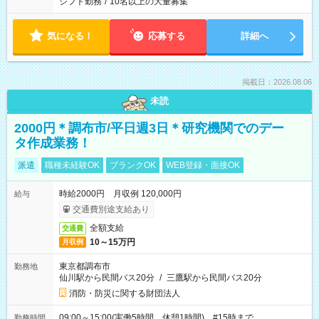
シフト勤務
/
10名以上の大量募集
気になる！
応募する
詳細へ
掲載日：2026.08.06
未読
2000円＊調布市/平日週3日＊研究機関でのデー
タ作成業務！
派遣
職種未経験OK
ブランクOK
WEB登録・面接OK
時給2000円 月収例 120,000円
給与
交通費別途支給あり
全額支給
交通費
10～15万円
月収例
東京都調布市
勤務地
仙川駅から民間バス20分
/
三鷹駅から民間バス20分
消防・防災に関する財団法人
09:00～15:00(実働5時間 休憩1時間) #15時まで
勤務時間