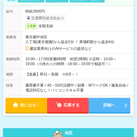
時給2600円
給与
交通費別途支給あり
全額支給
交通費
東京都中央区
勤務地
八丁堀(東京都)駅から徒歩2分
/
茅場町駅から徒歩6分
建設業界向けのAIサービスの提供など
10:00～17:00(実働6時間 休憩1時間) ※定時：10:00～
勤務時間
19:00（※終わりの時間：16:00～19:00で相談可！）
【急募】即日～長期 ※8月～！
期間
履歴書不要
/
40～50代活躍中
/
副業・WワークOK
/
服装自由
/
特徴
電話対応なし
/
パソコンスキル不要
気になる！
応募する
詳細へ
未読