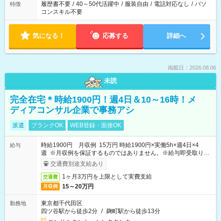
履歴書不要
/
40～50代活躍中
/
服装自由
/
電話対応なし
/
パソ
特徴
コンスキル不要
気になる！
応募する
詳細へ
掲載日：2026.08.06
未読
完全在宅＊時給1900円！週4日＆10～16時！メ
ディアコンサル企業で事務アシ
派遣
ブランクOK
WEB登録・面接OK
時給1900円 月収例 15万円 時給1900円×実働5h×週4日×4
給与
週 ※月収例を保証するものではありません。※給与即受取りサ
ービス利用可（利用条件有）
交通費別途支給あり
1ヶ月3万円を上限として実費支給
交通費
15～20万円
月収例
東京都千代田区
勤務地
四ツ谷駅から徒歩2分
/
麹町駅から徒歩13分