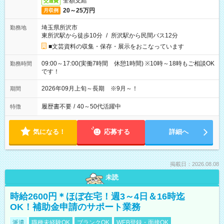
全額支給
交通費
20～25万円
月収例
埼玉県所沢市
勤務地
東所沢駅から徒歩10分
/
所沢駅から民間バス12分
■文芸資料の収集・保存・展示をおこなっています
09:00～17:00(実働7時間 休憩1時間) ※10時～18時もご相談OK
勤務時間
です！
2026年09月上旬～長期 ※9月～！
期間
履歴書不要
/
40～50代活躍中
特徴
気になる！
応募する
詳細へ
掲載日：2026.08.08
未読
時給2600円＊ほぼ在宅！週3～4日＆16時迄
OK！補助金申請のサポート業務
派遣
職種未経験OK
ブランクOK
WEB登録・面接OK