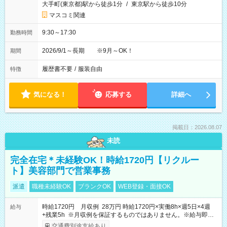
大手町(東京都)駅から徒歩1分
/
東京駅から徒歩10分
マスコミ関連
9:30～17:30
勤務時間
2026/9/1～長期 ※9月～OK！
期間
履歴書不要
/
服装自由
特徴
気になる！
応募する
詳細へ
掲載日：2026.08.07
未読
完全在宅＊未経験OK！時給1720円【リクルー
ト】美容部門で営業事務
派遣
職種未経験OK
ブランクOK
WEB登録・面接OK
時給1720円 月収例 28万円 時給1720円×実働8h×週5日×4週
給与
+残業5h ※月収例を保証するものではありません。※給与即受
取りサービス利用可（利用条件有）
交通費別途支給あり