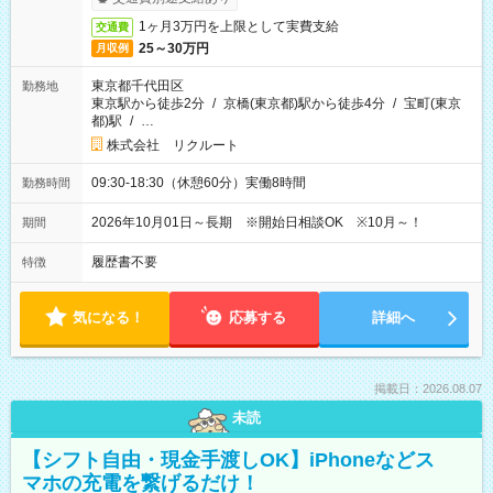
1ヶ月3万円を上限として実費支給
交通費
25～30万円
月収例
東京都千代田区
勤務地
東京駅から徒歩2分
/
京橋(東京都)駅から徒歩4分
/
宝町(東京
都)駅
/
…
株式会社 リクルート
09:30-18:30（休憩60分）実働8時間
勤務時間
2026年10月01日～長期 ※開始日相談OK ※10月～！
期間
履歴書不要
特徴
気になる！
応募する
詳細へ
掲載日：2026.08.07
未読
【シフト自由・現金手渡しOK】iPhoneなどス
マホの充電を繋げるだけ！