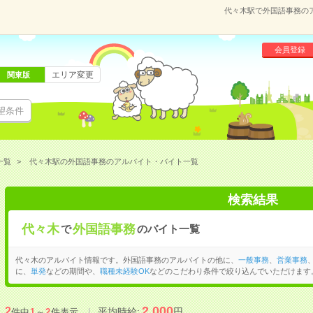
代々木駅で外国語事務の
会員登録
エリア変更
関東版
望条件
一覧
代々木駅の外国語事務のアルバイト・バイト一覧
検索結果
代々木
外国語事務
で
のバイト一覧
代々木のアルバイト情報です。外国語事務のアルバイトの他に、
一般事務
、
営業事務
に、
単発
などの期間や、
職種未経験OK
などのこだわり条件で絞り込んでいただけます
2,000
2
平均時給:
円
件中
1
～
2
件表示