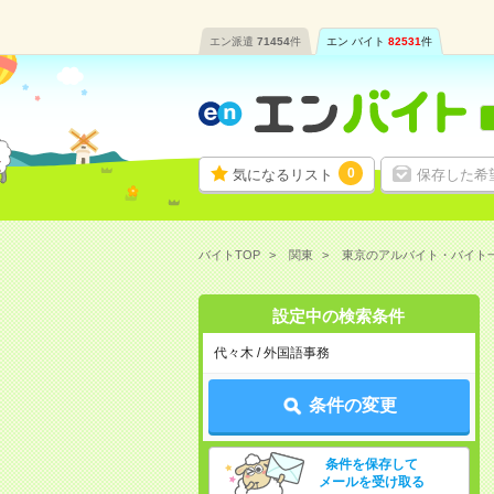
エン派遣
71454
件
エン バイト
82531
件
0
気になるリスト
保存した希
バイトTOP
関東
東京のアルバイト・バイト
設定中の検索条件
代々木 / 外国語事務
条件の変更
条件を保存して
メールを受け取る