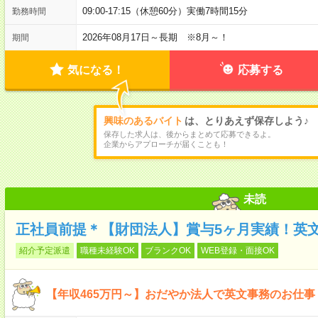
09:00-17:15（休憩60分）実働7時間15分
勤務時間
2026年08月17日～長期 ※8月～！
期間
気になる！
応募する
興味のあるバイト
は、とりあえず保存しよう♪
保存した求人は、後からまとめて応募できるよ。
企業からアプローチが届くことも！
未読
正社員前提＊【財団法人】賞与5ヶ月実績！英
紹介予定派遣
職種未経験OK
ブランクOK
WEB登録・面接OK
【年収465万円～】おだやか法人で英文事務のお仕事