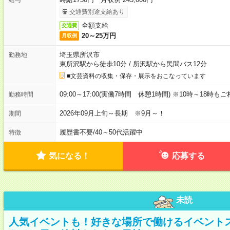
交通費別途支給あり
全額支給
交通費
20～25万円
月収例
埼玉県所沢市
勤務地
東所沢駅から徒歩10分
/
所沢駅から民間バス12分
■文芸資料の収集・保存・展示をおこなっています
09:00～17:00(実働7時間 休憩1時間) ※10時～18時も
勤務時間
2026年09月上旬～長期 ※9月～！
期間
履歴書不要
/
40～50代活躍中
特徴
気になる！
応募する
未読
人気イベントも！好きな場所で働けるイベント