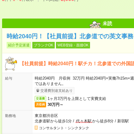
未読
時給2040円！【社員前提】北参道での英文事務
紹介予定派遣
ブランクOK
WEB登録・面接OK
【社員前提】時給2040円！駅チカ！北参道での外国
時給2040円 月収例 32万円 時給2040円×実働7h15m
給与
ではありません。
交通費別途支給あり
1ヶ月3万円を上限として実費支給
交通費
30万円～
月収例
東京都渋谷区
勤務地
北参道駅から徒歩1分
/
代々木駅
から徒歩8分
/
新宿駅
コンサルタント・シンクタンク