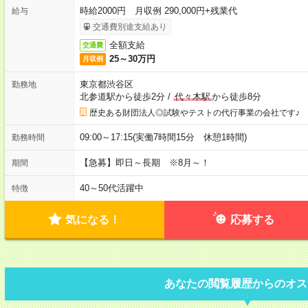
時給2000円 月収例 290,000円+残業代
給与
交通費別途支給あり
全額支給
交通費
25～30万円
月収例
東京都渋谷区
勤務地
北参道駅から徒歩2分
/
代々木駅
から徒歩8分
歴史ある財団法人◎試験やテストの代行事業の会社です♪
09:00～17:15(実働7時間15分 休憩1時間)
勤務時間
【急募】即日～長期 ※8月～！
期間
40～50代活躍中
特徴
気になる！
応募する
あなたの閲覧履歴からのオス