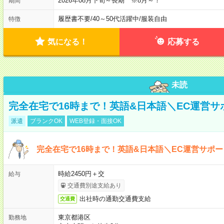
2026年08月下旬～長期 ※8月～！
期間
履歴書不要
/
40～50代活躍中
/
服装自由
特徴
気になる！
応募する
未読
完全在宅で16時まで！英語&日本語＼EC運営サ
派遣
ブランクOK
WEB登録・面接OK
完全在宅で16時まで！英語&日本語＼EC運営サポー
時給2450円＋交
給与
交通費別途支給あり
出社時の通勤交通費支給
交通費
東京都港区
勤務地