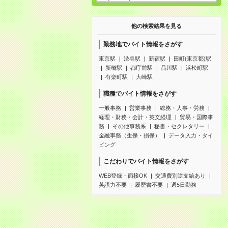
他の検索結果を見る
勤務地でバイト情報をさがす
東京駅
渋谷駅
新宿駅
田町(東京都)駅
新橋駅
都庁前駅
品川駅
浜松町駅
有楽町駅
大崎駅
職種でバイト情報をさがす
一般事務
営業事務
総務・人事・労務
経理・財務・会計・英文経理
貿易・国際事
務
その他事務系
秘書・セクレタリー
金融事務（生保・損保）
データ入力・タイ
ピング
こだわりでバイト情報をさがす
WEB登録・面接OK
交通費別途支給あり
英語力不要
履歴書不要
週5日勤務