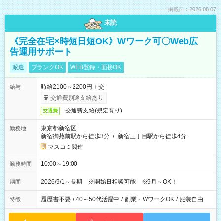
掲載日：2026.08.07
未読
《完全在宅×時短日短OK》Wワーク可〇Web広
告運用サポート
派遣
ブランクOK
WEB登録・面接OK
時給2100～2200円＋交
給与
交通費別途支給あり
交通費支給(規定有り)
交通費
東京都新宿区
勤務地
新宿御苑前駅から徒歩3分
/
新宿三丁目駅から徒歩4分
マスコミ関連
10:00～19:00
勤務時間
2026/9/1～長期 ※開始日相談可能 ※9月～OK！
期間
履歴書不要
/
40～50代活躍中
/
副業・WワークOK
/
服装自由
特徴