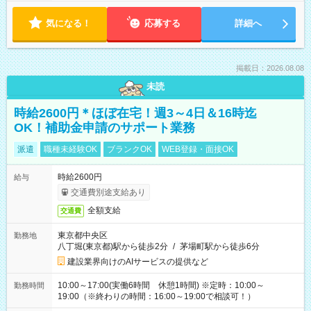
気になる！
応募する
詳細へ
掲載日：2026.08.08
未読
時給2600円＊ほぼ在宅！週3～4日＆16時迄
OK！補助金申請のサポート業務
派遣
職種未経験OK
ブランクOK
WEB登録・面接OK
時給2600円
給与
交通費別途支給あり
全額支給
交通費
東京都中央区
勤務地
八丁堀(東京都)駅から徒歩2分
/
茅場町駅から徒歩6分
建設業界向けのAIサービスの提供など
10:00～17:00(実働6時間 休憩1時間) ※定時：10:00～
勤務時間
19:00（※終わりの時間：16:00～19:00で相談可！）