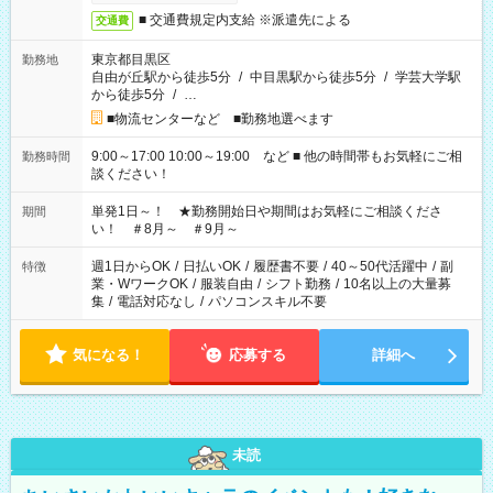
■ 交通費規定内支給 ※派遣先による
交通費
東京都目黒区
勤務地
自由が丘駅から徒歩5分
/
中目黒駅から徒歩5分
/
学芸大学駅
から徒歩5分
/
…
■物流センターなど ■勤務地選べます
9:00～17:00 10:00～19:00 など ■ 他の時間帯もお気軽にご相
勤務時間
談ください！
単発1日～！ ★勤務開始日や期間はお気軽にご相談くださ
期間
い！ ＃8月～ ＃9月～
週1日からOK
/
日払いOK
/
履歴書不要
/
40～50代活躍中
/
副
特徴
業・WワークOK
/
服装自由
/
シフト勤務
/
10名以上の大量募
集
/
電話対応なし
/
パソコンスキル不要
気になる！
応募する
詳細へ
未読