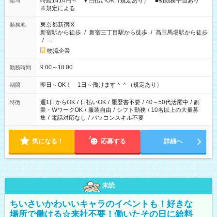
時給1414円～ ▼日払いOK（規定あり） ■初勤務手当あり
給与
※規定による
東京都新宿区
勤務地
新宿駅から徒歩
/
新宿三丁目駅から徒歩
/
高田馬場駅から徒歩
/
…
物流企業
9:00～18:00
勤務時間
即日～OK！ 1日～働けます＾＾（規定あり）
期間
週1日からOK
/
日払いOK
/
履歴書不要
/
40～50代活躍中
/
副
特徴
業・WワークOK
/
服装自由
/
シフト勤務
/
10名以上の大量募
集
/
電話対応なし
/
パソコンスキル不要
気になる！
応募する
詳細へ
未読
ちいさいかわいいキャラのイベントも！好きな
場所で働ける☆来社不要！働いたその日に給料