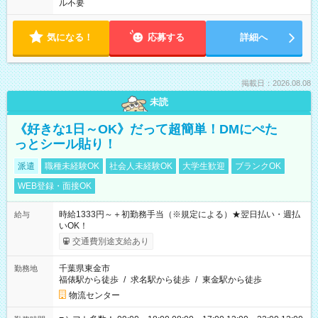
ル不要
気になる！
応募する
詳細へ
掲載日：2026.08.08
未読
《好きな1日～OK》だって超簡単！DMにぺた
っとシール貼り！
派遣
職種未経験OK
社会人未経験OK
大学生歓迎
ブランクOK
WEB登録・面接OK
時給1333円～＋初勤務手当（※規定による）★翌日払い・週払
給与
いOK！
交通費別途支給あり
千葉県東金市
勤務地
福俵駅から徒歩
/
求名駅から徒歩
/
東金駅から徒歩
物流センター