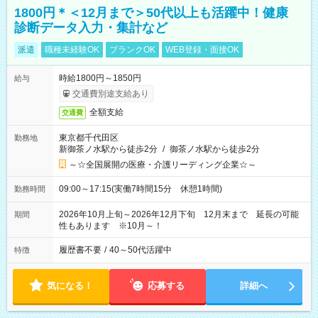
1800円＊＜12月まで＞50代以上も活躍中！健康
診断データ入力・集計など
派遣
職種未経験OK
ブランクOK
WEB登録・面接OK
時給1800円～1850円
給与
交通費別途支給あり
全額支給
交通費
東京都千代田区
勤務地
新御茶ノ水駅から徒歩2分
/
御茶ノ水駅から徒歩2分
～☆全国展開の医療・介護リーディング企業☆～
09:00～17:15(実働7時間15分 休憩1時間)
勤務時間
2026年10月上旬～2026年12月下旬 12月末まで 延長の可能
期間
性もあります ※10月～！
履歴書不要
/
40～50代活躍中
特徴
気になる！
応募する
詳細へ