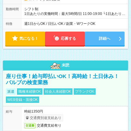
シフト制
勤務時間
1日あたりの実働時間：最大5時間/日 11:00-19:00 └1日あたりの
実働時間：1-5時間 └上記の時間帯内であれば、いつでも勤務可
能！ └平日・土曜日の中で、お好きな曜日でご勤務いただけま
週1日からOK / 日払いOK / 副業・WワークOK
特徴
す！ 【シフト例】 ・11:00～14:00 ・16:30～19:00 ・13:00～
18:00 などのように、自由な働き方が可能なお仕事です！
気になる！
応募する
詳細へ
未読
座り仕事！給与即払いOK！高時給！土日休み！
バルブの検査業務
派遣
職種未経験OK
社会人未経験OK
ブランクOK
WEB登録・面接OK
時給1350円
給与
交通費別途支給あり
交通費支給有り
交通費