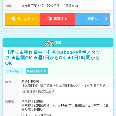
履歴書不要
/
40～50代活躍中
/
服装自由
特徴
気になる！
応募する
詳細へ
未読
【座り＆手作業中心】香水shopの梱包スタッ
フ ★副業OK ★週1日からOK ★1日1時間から
OK
アルバイト
職種未経験OK
時給1,400円～
給与
【試用期間】試用期間あり 試用期間の長さ：1ヶ月 雇用形態、
給与は本採用時と同じです。
交通費別途支給あり
東京都千代田区
勤務地
東京都千代田区内神田2丁目14番12号 星屋第六ビル402号（最
寄り駅：神田駅）
Ａｌｌｅｙ株式会社