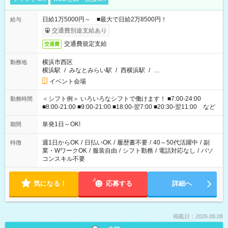
日給1万5000円～ ■最大で日給2万8500円！
給与
交通費別途支給あり
交通費規定支給
交通費
横浜市西区
勤務地
横浜駅
/
みなとみらい駅
/
西横浜駅
/
…
イベント会場
＜シフト例＞ いろいろなシフトで働けます！ ■7:00-24:00
勤務時間
■8:00-21:00 ■9:00-21:00 ■18:00-翌7:00 ■20:30-翌11:00 など
単発1日～OK!
期間
週1日からOK
/
日払いOK
/
履歴書不要
/
40～50代活躍中
/
副
特徴
業・WワークOK
/
服装自由
/
シフト勤務
/
電話対応なし
/
パソ
コンスキル不要
気になる！
応募する
詳細へ
掲載日：2026.08.08