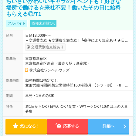
ちいさいかわいいキャラのイベントも！好きな
場所で働ける☆来社不要！働いたその日に給料
もらえる◎/T1
アルバイト
職種未経験OK
日給13,000円～
給与
＋交通費支給 ★交通費全額支給！ ┗案件により規定あり ★日払
いOK！（規定あり） ┗働いたその日に現金GET♪ お仕事後はコ
交通費別途支給あり
ンビニATMから 日払い分を引き落とせます！ 【試用期間】試
用期間なし
東京都新宿区
勤務地
東京都新宿区新宿（最寄り駅：新宿駅）
株式会社ワンベルウッズ
勤務時間は指定なし
勤務時間
変形労働時間制 想定労働時間160時間/月 【シフト例】 ・8：00
～21：00
単発・1日のみOK
期間
週1日からOK / 日払いOK / 副業・WワークOK / 10名以上の大量
特徴
募集
気になる！
応募する
詳細へ