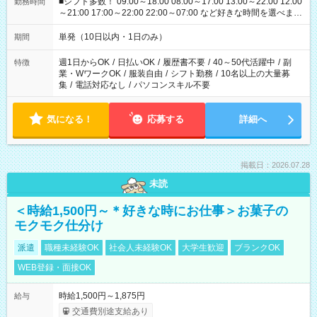
■シフト多数！ 09:00～18:00 08:00～17:00 13:00～22:00 12:00
勤務時間
～21:00 17:00～22:00 22:00～07:00 など好きな時間を選べま
す！
単発（10日以内・1日のみ）
期間
週1日からOK
/
日払いOK
/
履歴書不要
/
40～50代活躍中
/
副
特徴
業・WワークOK
/
服装自由
/
シフト勤務
/
10名以上の大量募
集
/
電話対応なし
/
パソコンスキル不要
気になる！
応募する
詳細へ
掲載日：2026.07.28
未読
＜時給1,500円～＊好きな時にお仕事＞お菓子の
モクモク仕分け
派遣
職種未経験OK
社会人未経験OK
大学生歓迎
ブランクOK
WEB登録・面接OK
時給1,500円～1,875円
給与
交通費別途支給あり