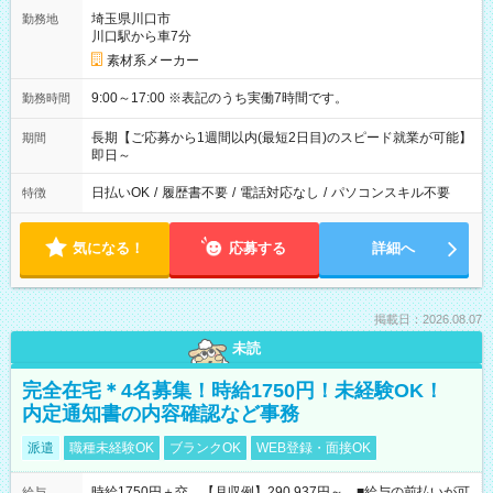
埼玉県川口市
勤務地
川口駅から車7分
素材系メーカー
9:00～17:00 ※表記のうち実働7時間です。
勤務時間
長期【ご応募から1週間以内(最短2日目)のスピード就業が可能】
期間
即日～
日払いOK
/
履歴書不要
/
電話対応なし
/
パソコンスキル不要
特徴
気になる！
応募する
詳細へ
掲載日：2026.08.07
未読
完全在宅＊4名募集！時給1750円！未経験OK！
内定通知書の内容確認など事務
派遣
職種未経験OK
ブランクOK
WEB登録・面接OK
時給1750円＋交 【月収例】290,937円～ ■給与の前払いが可
給与