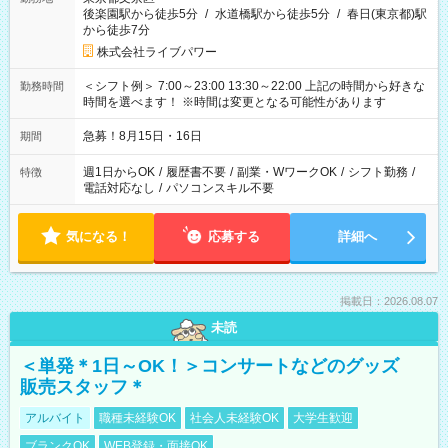
後楽園駅から徒歩5分
/
水道橋駅から徒歩5分
/
春日(東京都)駅
から徒歩7分
株式会社ライブパワー
＜シフト例＞ 7:00～23:00 13:30～22:00 上記の時間から好きな
勤務時間
時間を選べます！ ※時間は変更となる可能性があります
急募！8月15日・16日
期間
週1日からOK
/
履歴書不要
/
副業・WワークOK
/
シフト勤務
/
特徴
電話対応なし
/
パソコンスキル不要
気になる！
応募する
詳細へ
掲載日：2026.08.07
未読
＜単発＊1日～OK！＞コンサートなどのグッズ
販売スタッフ＊
アルバイト
職種未経験OK
社会人未経験OK
大学生歓迎
ブランクOK
WEB登録・面接OK