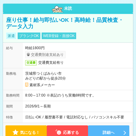
未読
座り仕事！給与即払いOK！高時給！品質検査・
データ入力
派遣
ブランクOK
WEB登録・面接OK
時給1800円
給与
交通費別途支給あり
交通費支給有り
交通費
茨城県つくばみらい市
勤務地
みどりの駅から徒歩20分
素材系メーカー
8:00～17:00 ※表記のうち実働8時間です。
勤務時間
2026/9/1～長期
期間
日払いOK
/
履歴書不要
/
電話対応なし
/
パソコンスキル不要
特徴
気になる！
応募する
詳細へ