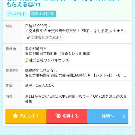
もらえる◎/T1
アルバイト
職種未経験OK
日給13,000円～
給与
＋交通費支給 ★交通費全額支給！ ┗案件により規定あり ★日払
いOK！（規定あり） ┗働いたその日に現金GET♪ お仕事後はコ
交通費別途支給あり
ンビニATMから 日払い分を引き落とせます！ 【試用期間】試
用期間なし
東京都町田市
勤務地
東京都町田市原町田（最寄り駅：町田駅）
株式会社ワンベルウッズ
勤務時間は指定なし
勤務時間
変形労働時間制 想定労働時間160時間/月 【シフト例】 ・8：00
～21：00
単発・1日のみOK
期間
週1日からOK / 日払いOK / 副業・WワークOK / 10名以上の大量
特徴
募集
気になる！
応募する
詳細へ