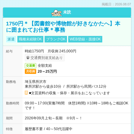
掲載日：2026.08.07
未読
1750円＊【図書館や博物館が好きなかたへ】本
に囲まれてお仕事＊事務
派遣
職種未経験OK
ブランクOK
WEB登録・面接OK
時給1750円 月収例 245,000円
給与
交通費別途支給あり
全額支給
交通費
20～25万円
月収例
埼玉県所沢市
勤務地
東所沢駅から徒歩10分
/
所沢駅から民間バス12分
■文芸資料の収集・保存・展示をおこなっています
09:00～17:00(実働7時間 休憩1時間) ※10時～18時もご相談OK
勤務時間
です！
2026年09月上旬～長期 ※9月～！
期間
履歴書不要
/
40～50代活躍中
特徴