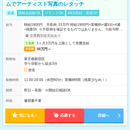
ムでアーティスト写真のレタッチ
派遣
職種未経験OK
ブランクOK
WEB登録・面接OK
時給1900円 月収例 31万円 時給1900円×実働8h×週5日×4週
給与
+残業5h ※月収例を保証するものではありません。※給与即受
取りサービス利用可（利用条件有）
交通費別途支給あり
1ヶ月3万円を上限として実費支給
交通費
30万円～
月収例
東京都新宿区
勤務地
市ケ谷駅から徒歩3分
放送
11:00-20:00（休憩60分）実働8時間（残業少なめ！）
勤務時間
即日～長期 ※開始日相談OK
期間
履歴書不要
特徴
気になる！
応募する
詳細へ