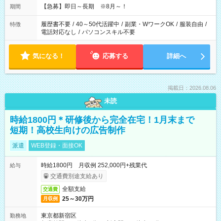
【急募】即日～長期 ※8月～！
期間
履歴書不要
/
40～50代活躍中
/
副業・WワークOK
/
服装自由
/
特徴
電話対応なし
/
パソコンスキル不要
気になる！
応募する
詳細へ
掲載日：2026.08.06
未読
時給1800円＊研修後から完全在宅！1月末まで
短期！高校生向けの広告制作
派遣
WEB登録・面接OK
時給1800円 月収例 252,000円+残業代
給与
交通費別途支給あり
全額支給
交通費
25～30万円
月収例
東京都新宿区
勤務地