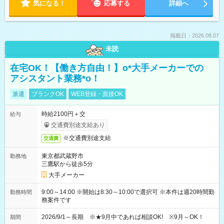
気になる！
応募する
詳細へ
掲載日：2026.08.07
未読
在宅OK！【働き方自由！】o*大手メーカーでの
アシスタント業務*o！
派遣
ブランクOK
WEB登録・面接OK
時給2100円＋交
給与
交通費別途支給あり
※交通費別途支給
交通費
東京都武蔵野市
勤務地
三鷹駅から徒歩5分
大手メーカー
9:00～14:00 ※開始は8:30～10:00で選択可 ※本件は週20時間勤
勤務時間
務案件です
2026/9/1～長期 ※★9月中であれば相談OK! ※9月～OK！
期間