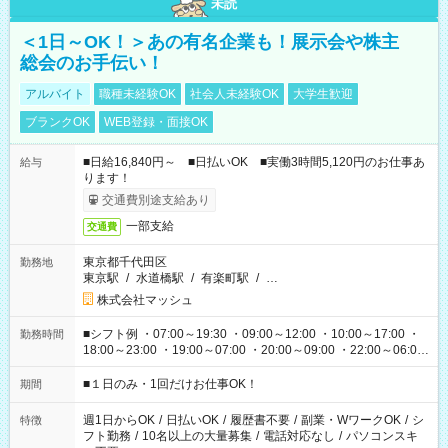
未読
＜1日～OK！＞あの有名企業も！展示会や株主
総会のお手伝い！
アルバイト
職種未経験OK
社会人未経験OK
大学生歓迎
ブランクOK
WEB登録・面接OK
■日給16,840円～ ■日払いOK ■実働3時間5,120円のお仕事あ
給与
ります！
交通費別途支給あり
一部支給
交通費
東京都千代田区
勤務地
東京駅
/
水道橋駅
/
有楽町駅
/
…
株式会社マッシュ
■シフト例 ・07:00～19:30 ・09:00～12:00 ・10:00～17:00 ・
勤務時間
18:00～23:00 ・19:00～07:00 ・20:00～09:00 ・22:00～06:00
etc ★最短で3時間で5,120円のお仕事から 15時間で2万円近く稼
げるお仕事も！ ご希望のお時間に合わせてご紹介！ ※シフトは
■１日のみ・1回だけお仕事OK！
期間
現場によって異なります。 ※勿論、休憩時間はあるのでご安心
ください！
週1日からOK
/
日払いOK
/
履歴書不要
/
副業・WワークOK
/
シ
特徴
フト勤務
/
10名以上の大量募集
/
電話対応なし
/
パソコンスキ