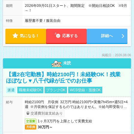
2026年09月01日スタート、期間限定 ※開始日相談OK ※9月
期間
～！
履歴書不要
/
服装自由
特徴
気になる！
応募する
詳細へ
掲載日：2026.08.06
未読
【週2在宅勤務】時給2100円！未経験OK！残業
ほぼなし▼八千代緑が丘でのお仕事
派遣
職種未経験OK
ブランクOK
WEB登録・面接OK
時給2100円 月収例 32万円 時給2100円×実働7h45m×週5日×4
給与
週 ※月収例を保証するものではありません。※給与即受取りサ
ービス利用可（利用条件有）
交通費別途支給あり
1ヶ月3万円を上限として実費支給
交通費
30万円～
月収例