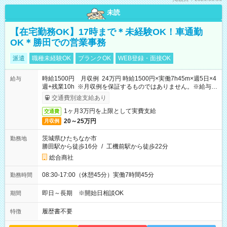
未読
【在宅勤務OK】17時まで＊未経験OK！車通勤
OK＊勝田での営業事務
派遣
職種未経験OK
ブランクOK
WEB登録・面接OK
時給1500円 月収例 24万円 時給1500円×実働7h45m×週5日×4
給与
週+残業10h ※月収例を保証するものではありません。※給与即
受取りサービス利用可（利用条件有）
交通費別途支給あり
1ヶ月3万円を上限として実費支給
交通費
20～25万円
月収例
茨城県ひたちなか市
勤務地
勝田駅から徒歩16分
/
工機前駅から徒歩22分
総合商社
08:30-17:00（休憩45分）実働7時間45分
勤務時間
即日～長期 ※開始日相談OK
期間
履歴書不要
特徴