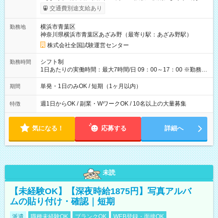
※勤務回数により昇給あり 【即給（前払い）オプションあ
交通費別途支給あり
り！】 希望される場合、勤務から1週間ほどで給与の一部を受け
取れます。 ※手数料418円がかかります。 【過去試験日の収入
横浜市青葉区
勤務地
例】 ・河合塾模擬試験 8:30～17:30（休憩1時間） 時給1,300円
神奈川県横浜市青葉区あざみ野（最寄り駅：あざみ野駅）
×8時間＝日収10,400円＋交通費 ※当日の役割により時給＋100
円の場合あり ・国家試験 7:00～13:30（休憩なし） 時給1,300
株式会社全国試験運営センター
円（役割手当＋100円）×6時間＝日収8,400円＋交通費 【試用期
間】試用期間なし
シフト制
勤務時間
1日あたりの実働時間：最大7時間/日 09：00～17：00 ※勤務時
間は 試験により異なります。
単発・1日のみOK / 短期（1ヶ月以内）
期間
週1日からOK / 副業・WワークOK / 10名以上の大量募集
特徴
気になる！
応募する
詳細へ
未読
【未経験OK】【深夜時給1875円】写真アルバ
ムの貼り付け・確認｜短期
派遣
職種未経験OK
ブランクOK
WEB登録・面接OK