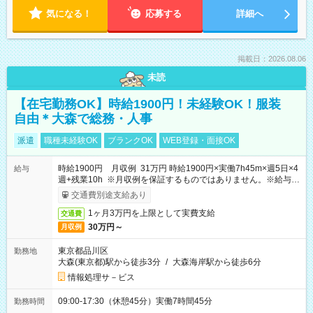
気になる！
応募する
詳細へ
掲載日：2026.08.06
未読
【在宅勤務OK】時給1900円！未経験OK！服装
自由＊大森で総務・人事
派遣
職種未経験OK
ブランクOK
WEB登録・面接OK
時給1900円 月収例 31万円 時給1900円×実働7h45m×週5日×4
給与
週+残業10h ※月収例を保証するものではありません。※給与即
受取りサービス利用可（利用条件有）
交通費別途支給あり
1ヶ月3万円を上限として実費支給
交通費
30万円～
月収例
東京都品川区
勤務地
大森(東京都)駅から徒歩3分
/
大森海岸駅から徒歩6分
情報処理サ－ビス
09:00-17:30（休憩45分）実働7時間45分
勤務時間