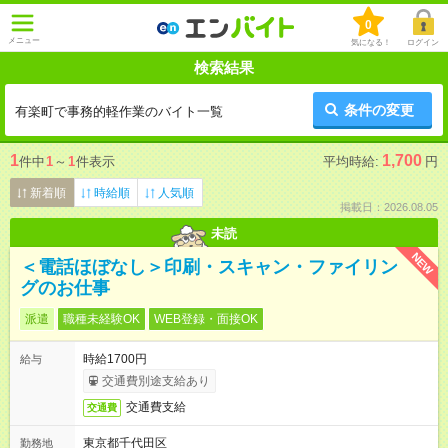
0
メニュー
気になる！
ログイン
検索結果
条件の変更
有楽町で事務的軽作業のバイト一覧
1
1,700
件中
1
～
1
件表示
平均時給:
円
新着順
時給順
人気順
掲載日：2026.08.05
未読
NEW
＜電話ほぼなし＞印刷・スキャン・ファイリン
グのお仕事
派遣
職種未経験OK
WEB登録・面接OK
時給1700円
給与
交通費別途支給あり
交通費支給
交通費
東京都千代田区
勤務地