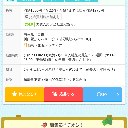
時給1500円／夜22時～翌5時までは深夜時給1875円
給与
交通費別途支給あり
実費支給／当社規定あり。
交通費
埼玉県川口市
勤務地
川口駅からバス10分
/
赤羽駅からバス10分
情報・出版・メディア
(1)21:00-06:00(休憩60分) ※入社後の最初2～3週間は9:00～
勤務時間
18:00（実働8時間）の日勤で勤務になります
1ヶ月以上3ヶ月未満／即日～9/30まで（延長の可能性あり）
期間
履歴書不要
/
40～50代活躍中
/
服装自由
特徴
気になる！
応募する
詳細へ