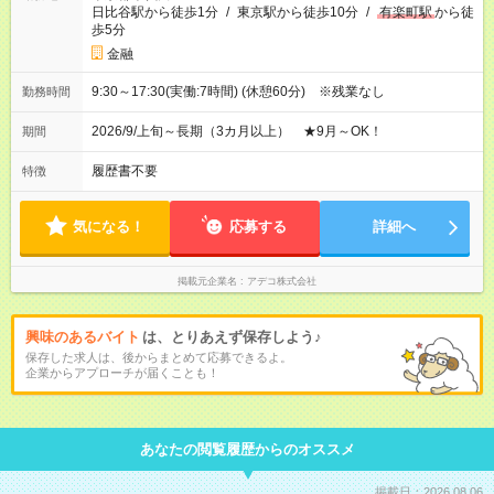
日比谷駅から徒歩1分
/
東京駅から徒歩10分
/
有楽町駅
から徒
歩5分
金融
9:30～17:30(実働:7時間) (休憩60分) ※残業なし
勤務時間
2026/9/上旬～長期（3カ月以上） ★9月～OK！
期間
履歴書不要
特徴
気になる！
応募する
詳細へ
掲載元企業名
アデコ株式会社
興味のあるバイト
は、とりあえず保存しよう♪
保存した求人は、後からまとめて応募できるよ。
企業からアプローチが届くことも！
あなたの閲覧履歴からのオススメ
掲載日：2026.08.06