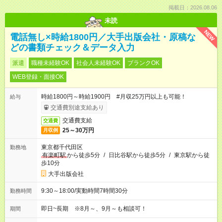
掲載日：2026.08.06
未読
NEW
電話無し×時給1800円／大手出版会社・原稿な
どの書類チェック＆データ入力
派遣
職種未経験OK
社会人未経験OK
ブランクOK
WEB登録・面接OK
時給1800円～時給1900円 #月収25万円以上も可能！
給与
交通費別途支給あり
交通費支給
交通費
25～30万円
月収例
東京都千代田区
勤務地
有楽町駅
から徒歩5分
/
日比谷駅から徒歩5分
/
東京駅から徒
歩10分
大手出版会社
9:30～18:00/実動時間7時間30分
勤務時間
即日~長期 ※8月～、9月～も相談可！
期間