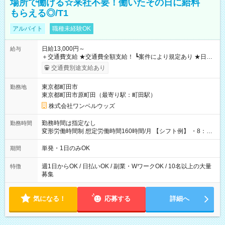
場所で働ける☆来社不要！働いたその日に給料
もらえる◎/T1
アルバイト
職種未経験OK
日給13,000円～
給与
＋交通費支給 ★交通費全額支給！ ┗案件により規定あり ★日払
いOK！（規定あり） ┗働いたその日に現金GET♪ お仕事後はコ
交通費別途支給あり
ンビニATMから 日払い分を引き落とせます！ 【試用期間】試
用期間なし
東京都町田市
勤務地
東京都町田市原町田（最寄り駅：町田駅）
株式会社ワンベルウッズ
勤務時間は指定なし
勤務時間
変形労働時間制 想定労働時間160時間/月 【シフト例】 ・8：00
～21：00
単発・1日のみOK
期間
週1日からOK / 日払いOK / 副業・WワークOK / 10名以上の大量
特徴
募集
気になる！
応募する
詳細へ