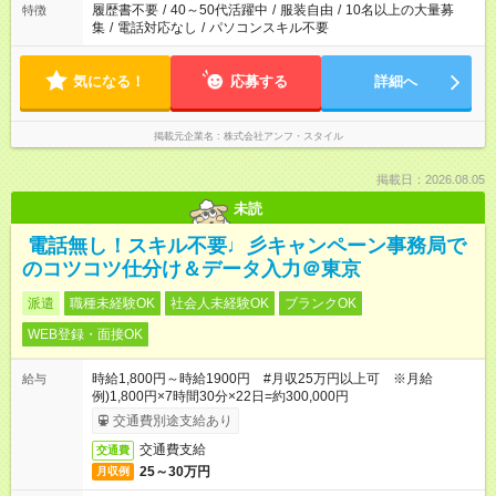
履歴書不要
/
40～50代活躍中
/
服装自由
/
10名以上の大量募
特徴
集
/
電話対応なし
/
パソコンスキル不要
気になる！
応募する
詳細へ
掲載元企業名
株式会社アンフ・スタイル
掲載日：2026.08.05
未読
電話無し！スキル不要♩彡キャンペーン事務局で
のコツコツ仕分け＆データ入力＠東京
派遣
職種未経験OK
社会人未経験OK
ブランクOK
WEB登録・面接OK
時給1,800円～時給1900円 #月収25万円以上可 ※月給
給与
例)1,800円×7時間30分×22日=約300,000円
交通費別途支給あり
交通費支給
交通費
25～30万円
月収例