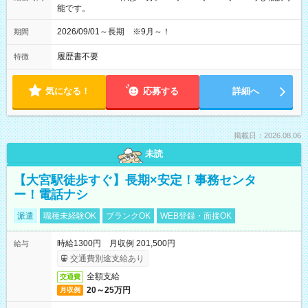
能です。
2026/09/01～長期 ※9月～！
期間
履歴書不要
特徴
気になる！
応募する
詳細へ
掲載日：2026.08.06
未読
【大宮駅徒歩すぐ】長期×安定！事務センタ
ー！電話ナシ
派遣
職種未経験OK
ブランクOK
WEB登録・面接OK
時給1300円 月収例 201,500円
給与
交通費別途支給あり
全額支給
交通費
20～25万円
月収例