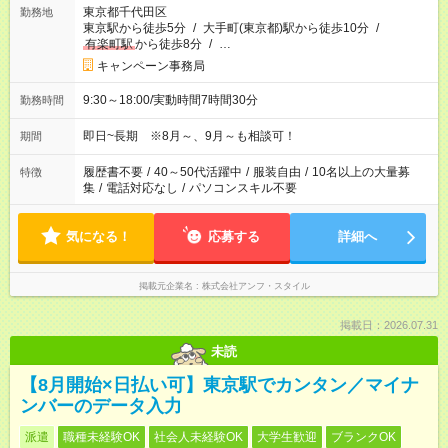
東京都千代田区
勤務地
東京駅から徒歩5分
/
大手町(東京都)駅から徒歩10分
/
有楽町駅
から徒歩8分
/
…
キャンペーン事務局
9:30～18:00/実動時間7時間30分
勤務時間
即日~長期 ※8月～、9月～も相談可！
期間
履歴書不要
/
40～50代活躍中
/
服装自由
/
10名以上の大量募
特徴
集
/
電話対応なし
/
パソコンスキル不要
気になる！
応募する
詳細へ
掲載元企業名
株式会社アンフ・スタイル
掲載日：2026.07.31
未読
【8月開始×日払い可】東京駅でカンタン／マイナ
ンバーのデータ入力
派遣
職種未経験OK
社会人未経験OK
大学生歓迎
ブランクOK