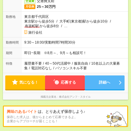
交通費支給
交通費
25～30万円
月収例
東京都千代田区
勤務地
東京駅から徒歩5分
/
大手町(東京都)駅から徒歩10分
/
有楽町駅
から徒歩8分
/
…
旅行会社
9:30～18:00/実動時間7時間30分
勤務時間
即日~長期 ※8月～、9月～も相談可！
期間
履歴書不要
/
40～50代活躍中
/
服装自由
/
10名以上の大量募
特徴
集
/
電話対応なし
/
パソコンスキル不要
気になる！
応募する
詳細へ
掲載元企業名
株式会社アンフ・スタイル
興味のあるバイト
は、とりあえず保存しよう♪
保存した求人は、後からまとめて応募できるよ。
企業からアプローチが届くことも！