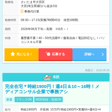
さいたま市大宮区
勤務地
大宮(埼玉県)駅から徒歩3分
事務代行業
08:30～17:15(実働7時間45分 休憩1時間)
勤務時間
2026年08月下旬～長期 ※8月～！
期間
履歴書不要
/
40～50代活躍中
/
服装自由
/
電話対応なし
/
パソ
特徴
コンスキル不要
気になる！
応募する
詳細へ
掲載日：2026.08.06
未読
完全在宅＊時給1900円！週4日＆10～16時！メ
ディアコンサル企業で事務アシ
派遣
ブランクOK
WEB登録・面接OK
時給1900円 月収例 15万円 時給1900円×実働5h×週4日×4
給与