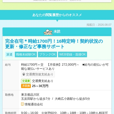
あなたの閲覧履歴からのオススメ
掲載日：2026.08.07
未読
完全在宅＊時給1700円！16時定時！契約状況の
更新・修正など事務サポート
派遣
職種未経験OK
ブランクOK
WEB登録・面接OK
時給1700円＋交 【月収例】272,000円～ ■給与の前払いが可
給与
能な速払いサービスあり
交通費別途支給あり
交通費支給あり
交通費
25～30万円
月収例
東京都品川区
勤務地
五反田駅から徒歩7分
/
大崎広小路駅から徒歩5分
情報通信会社
9:00～16:00 ※休憩60分。10時～18時・10時～19時も相談可
勤務時間