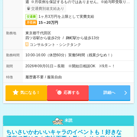
週 ※月収例を保証するものではありません。※給与即受取りサ
ービス利用可（利用条件有）
交通費別途支給あり
1ヶ月3万円を上限として実費支給
交通費
15～20万円
月収例
東京都千代田区
勤務地
四ツ谷駅から徒歩2分
/
麹町駅から徒歩13分
コンサルタント・シンクタンク
10:00-16:00（休憩60分）実働5時間（残業少なめ！）
勤務時間
2026年09月01日～長期 ※開始日相談OK ※9月～！
期間
履歴書不要
/
服装自由
特徴
気になる！
応募する
詳細へ
未読
ちいさいかわいいキャラのイベントも！好きな