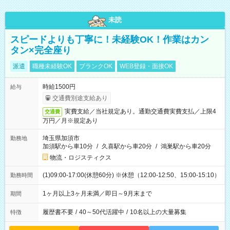
未読
スピードよりも丁寧に！未経験OK！作業はカン
タン×完全座り
派遣
職種未経験OK
ブランクOK
WEB登録・面接OK
時給1500円
給与
交通費別途支給あり
実費支給／当社規定あり。通勤交通費実費支払／上限4
交通費
万円／月※規定あり
埼玉県加須市
勤務地
加須駅から車10分
/
久喜駅から車20分
/
鴻巣駅から車20分
物流・ロジスティクス
(1)09:00-17:00(休憩60分) ※休憩（12:00-12:50、15:00-15:10）
勤務時間
1ヶ月以上3ヶ月未満／即日～9月末まで
期間
履歴書不要
/
40～50代活躍中
/
10名以上の大量募集
特徴