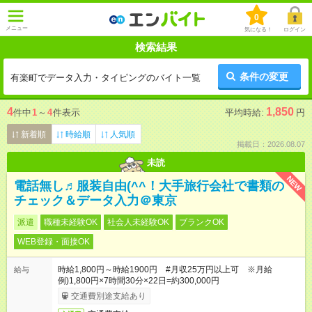
0
メニュー
気になる！
ログイン
検索結果
条件の変更
有楽町でデータ入力・タイピングのバイト一覧
4
1,850
件中
1
～
4
件表示
平均時給:
円
新着順
時給順
人気順
掲載日：2026.08.07
未読
NEW
電話無し♬服装自由(^^！大手旅行会社で書類の
チェック＆データ入力＠東京
派遣
職種未経験OK
社会人未経験OK
ブランクOK
WEB登録・面接OK
時給1,800円～時給1900円 #月収25万円以上可 ※月給
給与
例)1,800円×7時間30分×22日=約300,000円
交通費別途支給あり