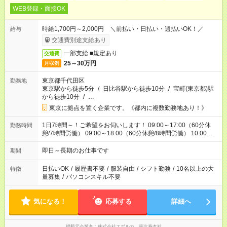
WEB登録・面接OK
時給1,700円～2,000円 ＼前払い・日払い・週払いOK！／
給与
交通費別途支給あり
一部支給 ■規定あり
交通費
25～30万円
月収例
東京都千代田区
勤務地
東京駅から徒歩5分
/
日比谷駅から徒歩10分
/
宝町(東京都)駅
から徒歩10分
/
…
東京に拠点を置く企業です。《都内に複数勤務地あり！》
1日7時間～！ご希望をお伺いします！ 09:00～17:00（60分休
勤務時間
憩/7時間労働） 09:00～18:00（60分休憩/8時間労働） 10:00～
19:00（60分休憩/8時間労働）
即日～長期のお仕事です
期間
日払いOK
/
履歴書不要
/
服装自由
/
シフト勤務
/
10名以上の大
特徴
量募集
/
パソコンスキル不要
気になる！
応募する
詳細へ
掲載元企業名
株式会社エボルカ 恵比寿本社