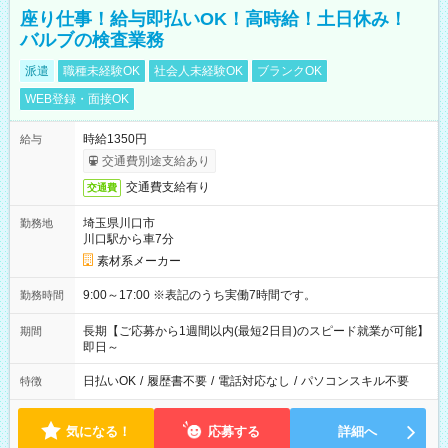
座り仕事！給与即払いOK！高時給！土日休み！
バルブの検査業務
派遣
職種未経験OK
社会人未経験OK
ブランクOK
WEB登録・面接OK
時給1350円
給与
交通費別途支給あり
交通費支給有り
交通費
埼玉県川口市
勤務地
川口駅から車7分
素材系メーカー
9:00～17:00 ※表記のうち実働7時間です。
勤務時間
長期【ご応募から1週間以内(最短2日目)のスピード就業が可能】
期間
即日～
日払いOK
/
履歴書不要
/
電話対応なし
/
パソコンスキル不要
特徴
気になる！
応募する
詳細へ