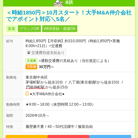
未読
＜時給1850円＞10月スタート！大手M&A仲介会社
でアポイント対応＼5名／
派遣
ブランクOK
WEB登録・面接OK
時給1,850円【月収例】約310,000円（時給1,850円×実働
給与
8.00h×21日）+交通費
交通費別途支給あり
○通勤交通費の支給あり（当社規定による）
交通費
30万円～
月収例
東京都中央区
勤務地
茅場町駅から徒歩10分
/
八丁堀(東京都)駅から徒歩10分
/
門前仲町駅
から徒歩15分
●大手M&A仲介会社●
★9:00～18:00（休憩時間 12:00～13:00）
勤務時間
2026年10月～
期間
履歴書不要
/
40～50代活躍中
/
服装自由
特徴