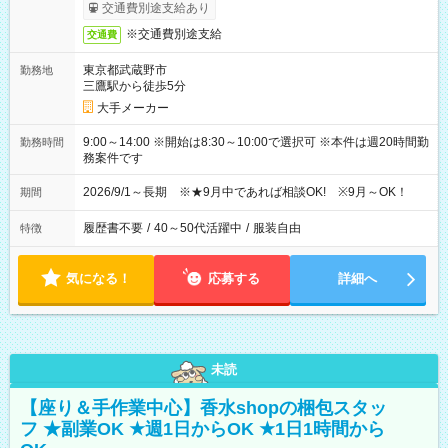
交通費別途支給あり
※交通費別途支給
交通費
東京都武蔵野市
勤務地
三鷹駅から徒歩5分
大手メーカー
9:00～14:00 ※開始は8:30～10:00で選択可 ※本件は週20時間勤
勤務時間
務案件です
2026/9/1～長期 ※★9月中であれば相談OK! ※9月～OK！
期間
履歴書不要
/
40～50代活躍中
/
服装自由
特徴
気になる！
応募する
詳細へ
未読
【座り＆手作業中心】香水shopの梱包スタッ
フ ★副業OK ★週1日からOK ★1日1時間から