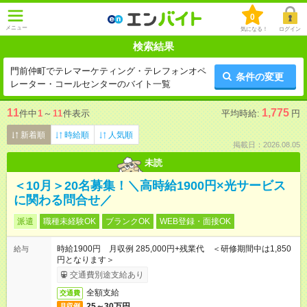
0
メニュー
気になる！
ログイン
検索結果
門前仲町でテレマーケティング・テレフォンオペ
条件の変更
レーター・コールセンターのバイト一覧
11
1,775
件中
1
～
11
件表示
平均時給:
円
新着順
時給順
人気順
掲載日：2026.08.05
未読
＜10月＞20名募集！＼高時給1900円×光サービス
に関わる問合せ／
派遣
職種未経験OK
ブランクOK
WEB登録・面接OK
時給1900円 月収例 285,000円+残業代 ＜研修期間中は1,850
給与
円となります＞
交通費別途支給あり
全額支給
交通費
25～30万円
月収例