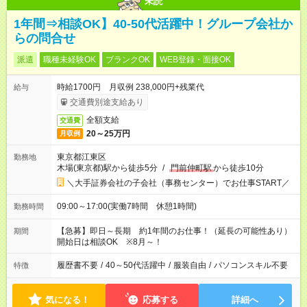
未読
1年間⇒相談OK】40-50代活躍中！グループ会社か
らの問合せ
派遣
職種未経験OK
ブランクOK
WEB登録・面接OK
時給1700円 月収例 238,000円+残業代
給与
交通費別途支給あり
全額支給
交通費
20～25万円
月収例
東京都江東区
勤務地
木場(東京都)駅から徒歩5分
/
門前仲町駅
から徒歩10分
＼大手証券会社の子会社（事務センター）でお仕事START／
09:00～17:00(実働7時間 休憩1時間)
勤務時間
【急募】即日～長期 約1年間のお仕事！（延長の可能性あり）
期間
開始日は相談OK ※8月～！
履歴書不要
/
40～50代活躍中
/
服装自由
/
パソコンスキル不要
特徴
気になる！
応募する
詳細へ