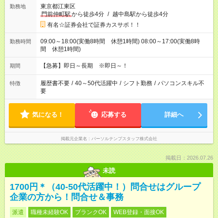
東京都江東区
勤務地
門前仲町駅
から徒歩4分
/
越中島駅から徒歩4分
有名☆証券会社で証券カスサポ！！
09:00～18:00(実働8時間 休憩1時間) 08:00～17:00(実働8時
勤務時間
間 休憩1時間)
【急募】即日～長期 ※即日～！
期間
履歴書不要
/
40～50代活躍中
/
シフト勤務
/
パソコンスキル不
特徴
要
気になる！
応募する
詳細へ
掲載元企業名
パーソルテンプスタッフ株式会社
掲載日：2026.07.26
未読
1700円＊（40-50代活躍中！）問合せはグループ
企業の方から！問合せ＆事務
派遣
職種未経験OK
ブランクOK
WEB登録・面接OK