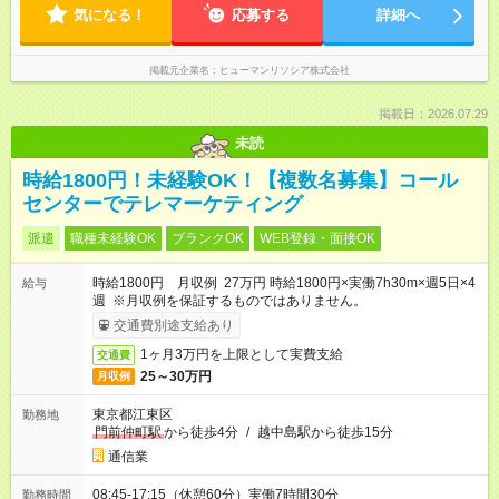
気になる！
応募する
詳細へ
掲載元企業名
ヒューマンリソシア株式会社
掲載日：2026.07.29
未読
時給1800円！未経験OK！【複数名募集】コール
センターでテレマーケティング
派遣
職種未経験OK
ブランクOK
WEB登録・面接OK
時給1800円 月収例 27万円 時給1800円×実働7h30m×週5日×4
給与
週 ※月収例を保証するものではありません。
交通費別途支給あり
1ヶ月3万円を上限として実費支給
交通費
25～30万円
月収例
東京都江東区
勤務地
門前仲町駅
から徒歩4分
/
越中島駅から徒歩15分
通信業
08:45-17:15（休憩60分）実働7時間30分
勤務時間