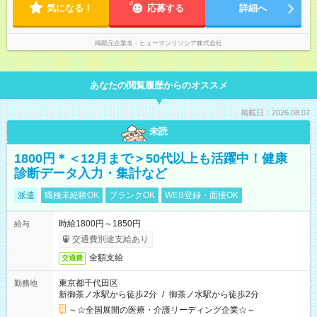
気になる！
応募する
詳細へ
掲載元企業名
ヒューマンリソシア株式会社
あなたの閲覧履歴からのオススメ
掲載日：2026.08.07
未読
1800円＊＜12月まで＞50代以上も活躍中！健康
診断データ入力・集計など
派遣
職種未経験OK
ブランクOK
WEB登録・面接OK
時給1800円～1850円
給与
交通費別途支給あり
全額支給
交通費
東京都千代田区
勤務地
新御茶ノ水駅から徒歩2分
/
御茶ノ水駅から徒歩2分
～☆全国展開の医療・介護リーディング企業☆～