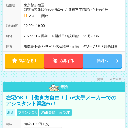
東京都新宿区
勤務地
新宿御苑前駅から徒歩3分
/
新宿三丁目駅から徒歩4分
マスコミ関連
10:00～19:00
勤務時間
2026/9/1～長期 ※開始日相談可能 ※9月～OK！
期間
履歴書不要
/
40～50代活躍中
/
副業・WワークOK
/
服装自由
特徴
気になる！
応募する
詳細へ
掲載日：2026.08.07
未読
在宅OK！【働き方自由！】o*大手メーカーでの
アシスタント業務*o！
派遣
ブランクOK
WEB登録・面接OK
時給2100円＋交
給与