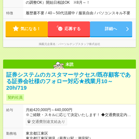
の調整OK）開始日相談OK ※8月～！
履歴書不要
/
40～50代活躍中
/
服装自由
/
パソコンスキル不要
特徴
気になる！
応募する
詳細へ
掲載元企業名
パーソルテンプスタッフ株式会社
未読
証券システムのカスタマーサクセス/既存顧客であ
る証券会社様のフォロー対応★残業月10～
20h/719
契約社員
月給420,000円～440,000円
給与
※ご経験・スキルに応じて決定いたします！ ◆交通費規定内支給
（月額10万円まで） ◆残業代は別途支給 【出張について】 年1
交通費別途支給あり
回程度、お客様先への外出・日帰り出張が発生する見込みで
す。 【休日出勤】 システムリリースのスケジュールにより、年
東京都江東区
勤務地
に数回のみ休日出勤いただく可能性もあります。 ※休日出勤が
東京都江東区潮見（最寄り駅：潮見駅）