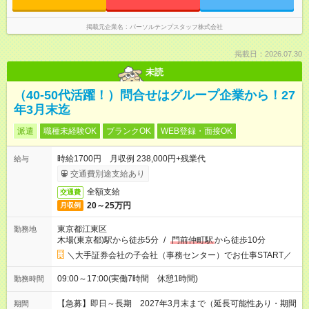
掲載元企業名
パーソルテンプスタッフ株式会社
掲載日：2026.07.30
未読
（40-50代活躍！）問合せはグループ企業から！27
年3月末迄
派遣
職種未経験OK
ブランクOK
WEB登録・面接OK
時給1700円 月収例 238,000円+残業代
給与
交通費別途支給あり
全額支給
交通費
20～25万円
月収例
東京都江東区
勤務地
木場(東京都)駅から徒歩5分
/
門前仲町駅
から徒歩10分
＼大手証券会社の子会社（事務センター）でお仕事START／
09:00～17:00(実働7時間 休憩1時間)
勤務時間
【急募】即日～長期 2027年3月末まで（延長可能性あり・期間
期間