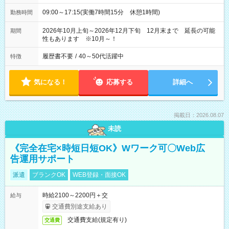
09:00～17:15(実働7時間15分 休憩1時間)
勤務時間
2026年10月上旬～2026年12月下旬 12月末まで 延長の可能
期間
性もあります ※10月～！
履歴書不要
/
40～50代活躍中
特徴
気になる！
応募する
詳細へ
掲載日：2026.08.07
未読
《完全在宅×時短日短OK》Wワーク可〇Web広
告運用サポート
派遣
ブランクOK
WEB登録・面接OK
時給2100～2200円＋交
給与
交通費別途支給あり
交通費支給(規定有り)
交通費