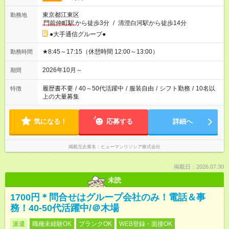
東京都江東区
勤務地
門前仲町駅
から徒歩3分
/
清澄白河駅から徒歩14分
●大手通信グループ●
★8:45～17:15（休憩時間 12:00～13:00）
勤務時間
2026年10月～
期間
履歴書不要
/
40～50代活躍中
/
服装自由
/
シフト勤務
/
10名以
特徴
上の大量募集
気になる！
応募する
詳細へ
掲載元企業名
ヒューマンリソシア株式会社
掲載日：2026.07.30
未読
1700円＊問合せはグループ会社のみ！電話＆事
務！40-50代活躍中/＠木場
派遣
職種未経験OK
ブランクOK
WEB登録・面接OK