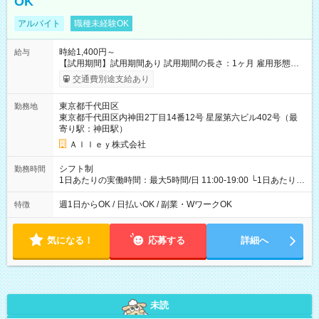
OK
アルバイト
職種未経験OK
時給1,400円～
給与
【試用期間】試用期間あり 試用期間の長さ：1ヶ月 雇用形態、
給与は本採用時と同じです。
交通費別途支給あり
東京都千代田区
勤務地
東京都千代田区内神田2丁目14番12号 星屋第六ビル402号（最
寄り駅：神田駅）
Ａｌｌｅｙ株式会社
シフト制
勤務時間
1日あたりの実働時間：最大5時間/日 11:00-19:00 └1日あたりの
実働時間：1-5時間 └上記の時間帯内であれば、いつでも勤務可
能！ └平日・土曜日の中で、お好きな曜日でご勤務いただけま
週1日からOK / 日払いOK / 副業・WワークOK
特徴
す！ 【シフト例】 ・11:00～14:00 ・16:30～19:00 ・13:00～
18:00 などのように、自由な働き方が可能なお仕事です！
気になる！
応募する
詳細へ
未読