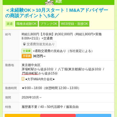
未読
＜未経験OK＞10月スタート！M&Aアドバイザー
の商談アポイント＼5名／
派遣
職種未経験OK
ブランクOK
WEB登録・面接OK
時給1,800円【月収例】約302,000円（時給1,800円×実働
給与
8.00h×21日）+交通費
交通費別途支給あり
○通勤交通費の支給あり（当社規定による）
交通費
30万円～
月収例
東京都中央区
勤務地
茅場町駅から徒歩10分
/
八丁堀(東京都)駅から徒歩10分
/
門前仲町駅
から徒歩15分
●大手M&A仲介会社●
★9:00～18:00（休憩時間 12:00～13:00）
勤務時間
2026年10月～
期間
履歴書不要
/
40～50代活躍中
/
服装自由
特徴