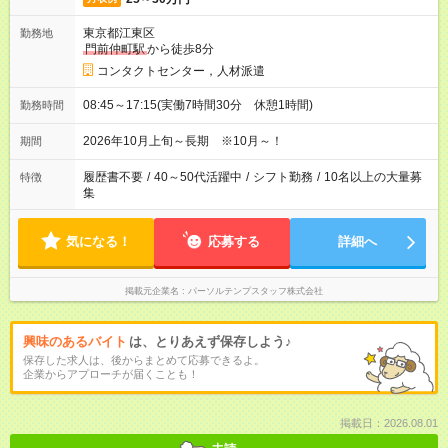
東京都江東区
勤務地
門前仲町駅
から徒歩8分
コンタクトセンター，人材派遣
08:45～17:15(実働7時間30分 休憩1時間)
勤務時間
2026年10月上旬～長期 ※10月～！
期間
履歴書不要
/
40～50代活躍中
/
シフト勤務
/
10名以上の大量募
特徴
集
気になる！
応募する
詳細へ
掲載元企業名
パーソルテンプスタッフ株式会社
興味のあるバイト
は、とりあえず保存しよう♪
保存した求人は、後からまとめて応募できるよ。
企業からアプローチが届くことも！
掲載日：2026.08.01