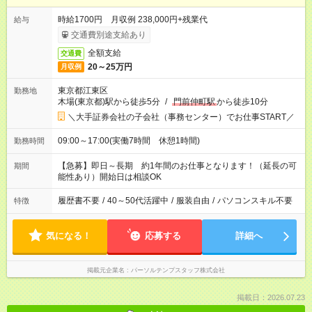
時給1700円 月収例 238,000円+残業代
給与
交通費別途支給あり
全額支給
交通費
20～25万円
月収例
東京都江東区
勤務地
木場(東京都)駅から徒歩5分
/
門前仲町駅
から徒歩10分
＼大手証券会社の子会社（事務センター）でお仕事START／
09:00～17:00(実働7時間 休憩1時間)
勤務時間
【急募】即日～長期 約1年間のお仕事となります！（延長の可
期間
能性あり）開始日は相談OK
履歴書不要
/
40～50代活躍中
/
服装自由
/
パソコンスキル不要
特徴
気になる！
応募する
詳細へ
掲載元企業名
パーソルテンプスタッフ株式会社
掲載日：2026.07.23