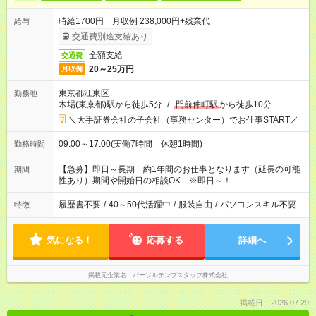
時給1700円 月収例 238,000円+残業代
給与
交通費別途支給あり
全額支給
交通費
20～25万円
月収例
東京都江東区
勤務地
木場(東京都)駅から徒歩5分
/
門前仲町駅
から徒歩10分
＼大手証券会社の子会社（事務センター）でお仕事START／
09:00～17:00(実働7時間 休憩1時間)
勤務時間
【急募】即日～長期 約1年間のお仕事となります（延長の可能
期間
性あり）期間や開始日の相談OK ※即日～！
履歴書不要
/
40～50代活躍中
/
服装自由
/
パソコンスキル不要
特徴
気になる！
応募する
詳細へ
掲載元企業名
パーソルテンプスタッフ株式会社
掲載日：2026.07.29