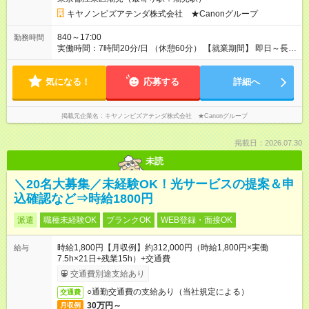
発生した場合、平日に振替休日を取得いただきます。 【試用期
間】試用期間なし
キヤノンビズアテンダ株式会社 ★Canonグループ
840～17:00
勤務時間
実働時間：7時間20分/日 （休憩60分） 【就業期間】 即日～長期
※着任日は調整可！現職中の方もお気軽にご相談ください。
【残業時間】 月に10～20時間程度 【在宅勤務(リモート)につい
気になる！
て】 原則フル出社（業務状況により月に数回リモートワーク
応募する
詳細へ
可）
掲載元企業名
キヤノンビズアテンダ株式会社 ★Canonグループ
掲載日：2026.07.30
未読
＼20名大募集／未経験OK！光サービスの提案＆申
込確認など⇒時給1800円
派遣
職種未経験OK
ブランクOK
WEB登録・面接OK
時給1,800円【月収例】約312,000円（時給1,800円×実働
給与
7.5h×21日+残業15h）+交通費
交通費別途支給あり
○通勤交通費の支給あり（当社規定による）
交通費
30万円～
月収例