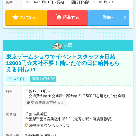
2026年09月01日～長期 ※開始日相談OK ※9月～！
期間
気になる！
応募する
詳細へ
未読
東京ゲームショウでイベントスタッフ★日給
12000円☆来社不要！働いたその日に給料もら
える日払/T1
アルバイト
職種未経験OK
日給12,000円～
給与
＋交通費支給 ★交通費一部支給 ┗1日500円を超えた分は全額支
給！ ※往復500円以内の方は自己負担となります ★日払いOK！
交通費別途支給あり
（規定あり） ┗働いたその日に現金GET♪ お仕事後はコンビニ
ATMから 日払い分を引き落とせます！ 【試用期間】試用期間
千葉市美浜区
勤務地
なし
千葉県千葉市美浜区中瀬2-1（最寄り駅：海浜幕張駅）
株式会社ワンベルウッズ