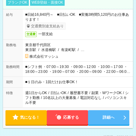
ブランクOK
WEB登録・面接OK
■日給16,840円～ ■日払いOK ■実働3時間5,120円のお仕事あ
給与
ります！
交通費別途支給あり
一部支給
交通費
東京都千代田区
勤務地
東京駅
/
水道橋駅
/
有楽町駅
/
…
株式会社マッシュ
■シフト例 ・07:00～19:30 ・09:00～12:00 ・10:00～17:00 ・
勤務時間
18:00～23:00 ・19:00～07:00 ・20:00～09:00 ・22:00～06:00
etc ★最短で3時間で5,120円のお仕事から 15時間で2万円近く稼
げるお仕事も！ ご希望のお時間に合わせてご紹介！ ※シフトは
■１日のみ・1回だけお仕事OK！
期間
現場によって異なります。 ※勿論、休憩時間はあるのでご安心
ください！
週1日からOK
/
日払いOK
/
履歴書不要
/
副業・WワークOK
/
シ
特徴
フト勤務
/
10名以上の大量募集
/
電話対応なし
/
パソコンスキ
ル不要
気になる！
応募する
詳細へ