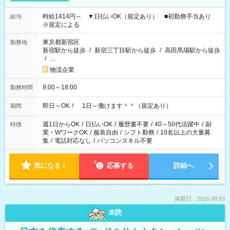
時給1414円～ ▼日払いOK（規定あり） ■初勤務手当あり
給与
※規定による
東京都新宿区
勤務地
新宿駅から徒歩
/
新宿三丁目駅から徒歩
/
高田馬場駅から徒歩
/
…
物流企業
9:00～18:00
勤務時間
即日～OK！ 1日～働けます＾＾（規定あり）
期間
週1日からOK
/
日払いOK
/
履歴書不要
/
40～50代活躍中
/
副
特徴
業・WワークOK
/
服装自由
/
シフト勤務
/
10名以上の大量募
集
/
電話対応なし
/
パソコンスキル不要
気になる！
応募する
詳細へ
掲載日：2026.08.03
未読