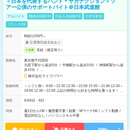
＜日本を代表するバンド＊サカナクション＞ツ
アー公演のサポートバイト＠日本武道館
アルバイト
職種未経験OK
社会人未経験OK
大学生歓迎
ブランクOK
時給1250円～
給与
交通費別途支給あり
支給（規定有り）
交通費
東京都千代田区
勤務地
九段下駅から徒歩5分
/
竹橋駅から徒歩10分
/
神保町駅から徒
歩15分
/
…
株式会社ライブパワー
＜シフト例＞ 9:00～22:30 12:30～22:00 15:30～21:00 12:30～
勤務時間
19:00 12:30～22:00 上記の時間から好きな時間を選べます！ ※
時間は変更となる可能性があります
9月8日・9日
期間
週1日からOK
/
履歴書不要
/
副業・WワークOK
/
シフト勤務
/
特徴
電話対応なし
/
パソコンスキル不要
気になる！
応募する
詳細へ