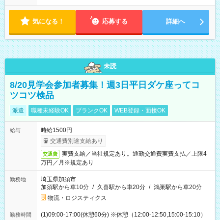
す！ 【シフト例】 ・11:00～14:00 ・16:30～19:00 ・13:00～
18:00 などのように、自由な働き方が可能なお仕事です！
気になる！
応募する
詳細へ
未読
8/20見学会参加者募集！週3日平日ダケ座ってコ
ツコツ検品
派遣
職種未経験OK
ブランクOK
WEB登録・面接OK
時給1500円
給与
交通費別途支給あり
実費支給／当社規定あり。通勤交通費実費支払／上限4
交通費
万円／月※規定あり
埼玉県加須市
勤務地
加須駅から車10分
/
久喜駅から車20分
/
鴻巣駅から車20分
物流・ロジスティクス
(1)09:00-17:00(休憩60分) ※休憩（12:00-12:50,15:00-15:10）
勤務時間