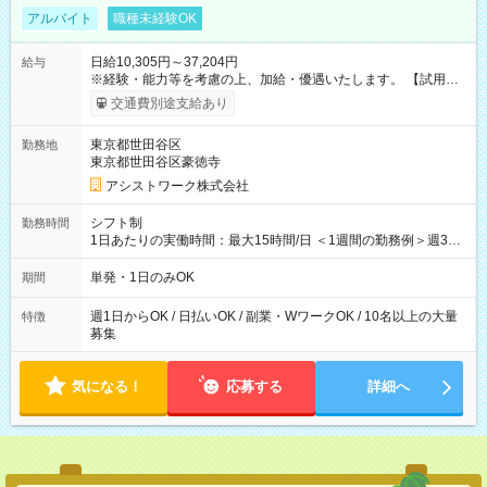
アルバイト
職種未経験OK
日給10,305円～37,204円
給与
※経験・能力等を考慮の上、加給・優遇いたします。 【試用期
間】試用期間なし
交通費別途支給あり
東京都世田谷区
勤務地
東京都世田谷区豪徳寺
アシストワーク株式会社
シフト制
勤務時間
1日あたりの実働時間：最大15時間/日 ＜1週間の勤務例＞週3回
勤務 勤務：月・水・金 休み：火・木・土・日 好きな時にお仕事
可能です！ ※1日あたりの最大実働時間は日勤、夜勤共に勤務し
単発・1日のみOK
期間
た時間になります。
週1日からOK / 日払いOK / 副業・WワークOK / 10名以上の大量
特徴
募集
気になる！
応募する
詳細へ