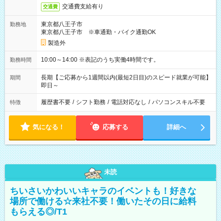
交通費支給有り
交通費
東京都八王子市
勤務地
東京都八王子市 ※車通勤・バイク通勤OK
製造外
10:00～14:00 ※表記のうち実働4時間です。
勤務時間
長期【ご応募から1週間以内(最短2日目)のスピード就業が可能】
期間
即日～
履歴書不要
/
シフト勤務
/
電話対応なし
/
パソコンスキル不要
特徴
気になる！
応募する
詳細へ
未読
ちいさいかわいいキャラのイベントも！好きな
場所で働ける☆来社不要！働いたその日に給料
もらえる◎/T1