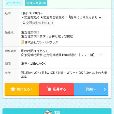
アルバイト
職種未経験OK
日給13,000円～
給与
＋交通費支給 ★交通費全額支給！ ┗案件により規定あり ★日払
いOK！（規定あり） ┗働いたその日に現金GET♪ お仕事後はコ
交通費別途支給あり
ンビニATMから 日払い分を引き落とせます！ 【試用期間】試
用期間なし
東京都新宿区
勤務地
東京都新宿区新宿（最寄り駅：新宿駅）
株式会社ワンベルウッズ
勤務時間は指定なし
勤務時間
変形労働時間制 想定労働時間160時間/月 【シフト例】 ・8：00
～21：00
単発・1日のみOK
期間
週1日からOK / 日払いOK / 副業・WワークOK / 10名以上の大量
特徴
募集
気になる！
応募する
詳細へ
未読