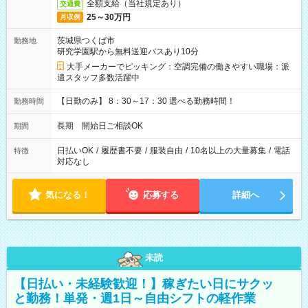
全額支給（当社規定あり）
交通費
25～30万円
月収例
茨城県つくば市
勤務地
研究学園駅から無料送迎バスあり10分
大手メーカーでピッキング：空調完備の働きやすい職場：派
遣スタッフ多数活躍中
【日勤のみ】 8：30～17：30 選べる勤務時間！
勤務時間
長期 開始日ご相談OK
期間
日払いOK
/
履歴書不要
/
服装自由
/
10名以上の大量募集
/
電話
特徴
対応なし
気になる！
応募する
詳細へ
未読
【日払い・未経験歓迎！】稼ぎたい日にサクッ
と勤務！単発・週1日～自由シフトの軽作業