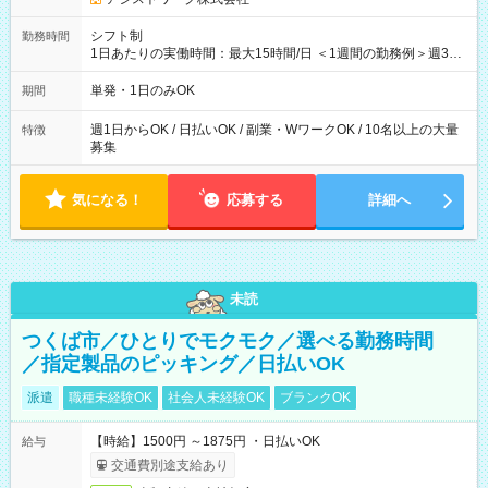
シフト制
勤務時間
1日あたりの実働時間：最大15時間/日 ＜1週間の勤務例＞週3回
勤務 勤務：月・水・金 休み：火・木・土・日 好きな時にお仕事
可能です！ ※1日あたりの最大実働時間は日勤、夜勤共に勤務し
単発・1日のみOK
期間
た時間になります。
週1日からOK / 日払いOK / 副業・WワークOK / 10名以上の大量
特徴
募集
気になる！
応募する
詳細へ
未読
つくば市／ひとりでモクモク／選べる勤務時間
／指定製品のピッキング／日払いOK
派遣
職種未経験OK
社会人未経験OK
ブランクOK
【時給】1500円 ～1875円 ・日払いOK
給与
交通費別途支給あり