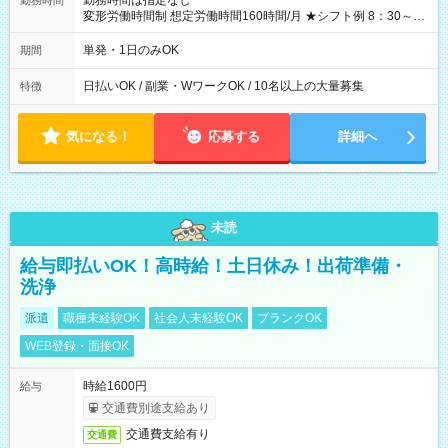
勤務時間は指定なし
勤務時間
変形労働時間制 想定労働時間160時間/月 ★シフト例 8：30～
19：00
単発・1日のみOK
期間
日払いOK / 副業・WワークOK / 10名以上の大量募集
特徴
気になる！
応募する
詳細へ
未読
給与即払いOK！高時給！土日休み！出荷準備・
洗浄
派遣
職種未経験OK
社会人未経験OK
ブランクOK
WEB登録・面接OK
時給1600円
給与
交通費別途支給あり
交通費支給有り
交通費