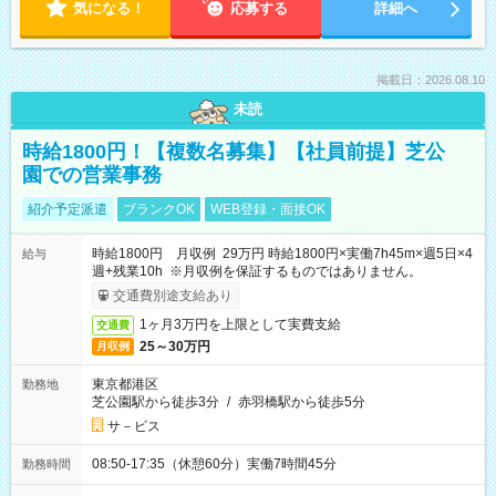
気になる！
応募する
詳細へ
掲載日：2026.08.10
未読
時給1800円！【複数名募集】【社員前提】芝公
園での営業事務
紹介予定派遣
ブランクOK
WEB登録・面接OK
時給1800円 月収例 29万円 時給1800円×実働7h45m×週5日×4
給与
週+残業10h ※月収例を保証するものではありません。
交通費別途支給あり
1ヶ月3万円を上限として実費支給
交通費
25～30万円
月収例
東京都港区
勤務地
芝公園駅から徒歩3分
/
赤羽橋駅から徒歩5分
サ－ビス
08:50-17:35（休憩60分）実働7時間45分
勤務時間