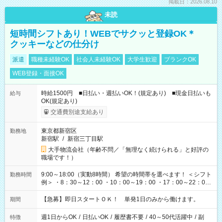
掲載日：2026.08.10
未読
短時間シフトあり！WEBでサクッと登録OK＊
クッキーなどの仕分け
派遣
職種未経験OK
社会人未経験OK
大学生歓迎
ブランクOK
WEB登録・面接OK
時給1500円 ■日払い・週払いOK！(規定あり) ■現金日払いも
給与
OK(規定あり)
交通費別途支給あり
東京都新宿区
勤務地
新宿駅
/
新宿三丁目駅
大手物流会社（年齢不問／「無理なく続けられる」と好評の
職場です！）
9:00～18:00（実動8時間） 希望の時間帯を選べます！ ＜シフト
勤務時間
例＞ ・8：30～12：00 ・10：00～19：00 ・17：00～22：00
・13：00～22：00 ・22：00～翌6：00 など
【急募】即日スタートＯＫ！ 単発1日のみから働けます。
期間
週1日からOK
/
日払いOK
/
履歴書不要
/
40～50代活躍中
/
副
特徴