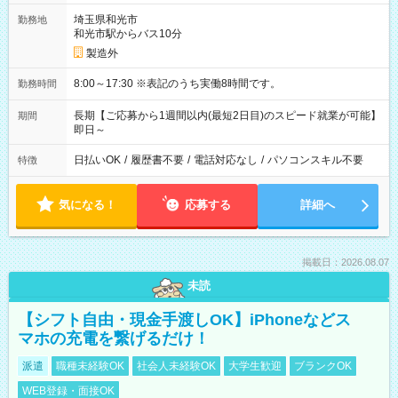
埼玉県和光市
勤務地
和光市駅からバス10分
製造外
8:00～17:30 ※表記のうち実働8時間です。
勤務時間
長期【ご応募から1週間以内(最短2日目)のスピード就業が可能】
期間
即日～
日払いOK
/
履歴書不要
/
電話対応なし
/
パソコンスキル不要
特徴
気になる！
応募する
詳細へ
掲載日：2026.08.07
未読
【シフト自由・現金手渡しOK】iPhoneなどス
マホの充電を繋げるだけ！
派遣
職種未経験OK
社会人未経験OK
大学生歓迎
ブランクOK
WEB登録・面接OK