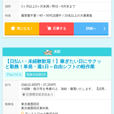
1ヶ月以上3ヶ月未満／即日～9月末まで
期間
履歴書不要
/
40～50代活躍中
/
10名以上の大量募集
特徴
気になる！
応募する
詳細へ
未読
【日払い・未経験歓迎！】稼ぎたい日にサクッ
と勤務！単発・週1日～自由シフトの軽作業
アルバイト
職種未経験OK
日給10,305円～37,204円
給与
※経験・能力等を考慮の上、加給・優遇いたします。 【試用期
間】試用期間なし
交通費別途支給あり
東京都墨田区
勤務地
東京都墨田区東向島
アシストワーク株式会社