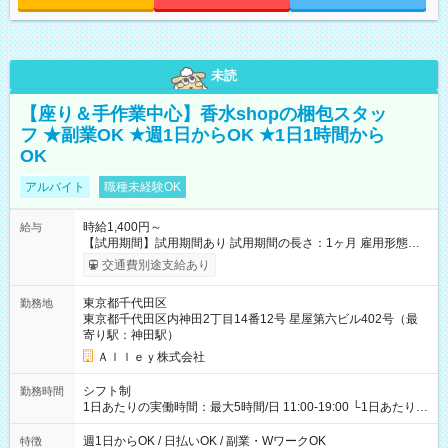
未読
【座り＆手作業中心】香水shopの梱包スタッ
フ ★副業OK ★週1日からOK ★1日1時間から
OK
アルバイト
職種未経験OK
時給1,400円～
給与
【試用期間】試用期間あり 試用期間の長さ：1ヶ月 雇用形態、
給与は本採用時と同じです。
交通費別途支給あり
東京都千代田区
勤務地
東京都千代田区内神田2丁目14番12号 星屋第六ビル402号（最
寄り駅：神田駅）
Ａｌｌｅｙ株式会社
シフト制
勤務時間
1日あたりの実働時間：最大5時間/日 11:00-19:00 └1日あたりの
実働時間：1-5時間 └上記の時間帯内であれば、いつでも勤務可
能！ └平日・土曜日の中で、お好きな曜日でご勤務いただけま
週1日からOK / 日払いOK / 副業・WワークOK
特徴