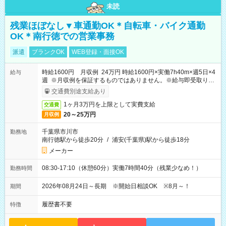
未読
残業ほぼなし▼車通勤OK＊自転車・バイク通勤
OK＊南行徳での営業事務
派遣
ブランクOK
WEB登録・面接OK
時給1600円 月収例 24万円 時給1600円×実働7h40m×週5日×4
給与
週 ※月収例を保証するものではありません。※給与即受取りサ
ービス利用可（利用条件有）
交通費別途支給あり
1ヶ月3万円を上限として実費支給
交通費
20～25万円
月収例
千葉県市川市
勤務地
南行徳駅から徒歩20分
/
浦安(千葉県)駅から徒歩18分
メーカー
08:30-17:10（休憩60分）実働7時間40分（残業少なめ！）
勤務時間
2026年08月24日～長期 ※開始日相談OK ※8月～！
期間
履歴書不要
特徴