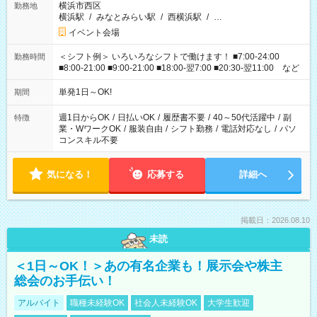
横浜市西区
勤務地
横浜駅
/
みなとみらい駅
/
西横浜駅
/
…
イベント会場
＜シフト例＞ いろいろなシフトで働けます！ ■7:00-24:00
勤務時間
■8:00-21:00 ■9:00-21:00 ■18:00-翌7:00 ■20:30-翌11:00 など
単発1日～OK!
期間
週1日からOK
/
日払いOK
/
履歴書不要
/
40～50代活躍中
/
副
特徴
業・WワークOK
/
服装自由
/
シフト勤務
/
電話対応なし
/
パソ
コンスキル不要
気になる！
応募する
詳細へ
掲載日：2026.08.10
未読
＜1日～OK！＞あの有名企業も！展示会や株主
総会のお手伝い！
アルバイト
職種未経験OK
社会人未経験OK
大学生歓迎