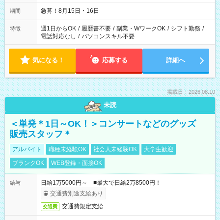
急募！8月15日・16日
期間
週1日からOK
/
履歴書不要
/
副業・WワークOK
/
シフト勤務
/
特徴
電話対応なし
/
パソコンスキル不要
気になる！
応募する
詳細へ
掲載日：2026.08.10
未読
＜単発＊1日～OK！＞コンサートなどのグッズ
販売スタッフ＊
アルバイト
職種未経験OK
社会人未経験OK
大学生歓迎
ブランクOK
WEB登録・面接OK
日給1万5000円～ ■最大で日給2万8500円！
給与
交通費別途支給あり
交通費規定支給
交通費