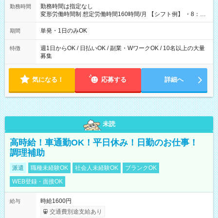
勤務時間は指定なし
勤務時間
変形労働時間制 想定労働時間160時間/月 【シフト例】 ・8：00
～21：00
単発・1日のみOK
期間
週1日からOK / 日払いOK / 副業・WワークOK / 10名以上の大量
特徴
募集
気になる！
応募する
詳細へ
未読
高時給！車通勤OK！平日休み！日勤のお仕事！
調理補助
派遣
職種未経験OK
社会人未経験OK
ブランクOK
WEB登録・面接OK
時給1600円
給与
交通費別途支給あり