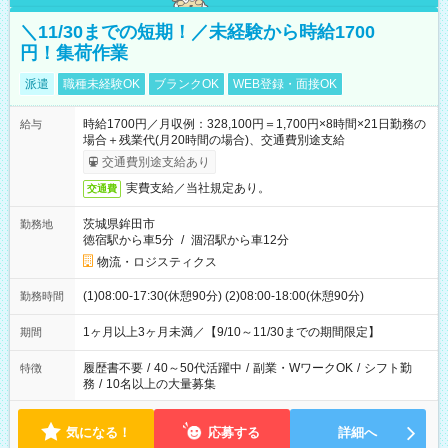
＼11/30までの短期！／未経験から時給1700
円！集荷作業
派遣
職種未経験OK
ブランクOK
WEB登録・面接OK
時給1700円／月収例：328,100円＝1,700円×8時間×21日勤務の
給与
場合＋残業代(月20時間の場合)、交通費別途支給
交通費別途支給あり
実費支給／当社規定あり。
交通費
茨城県鉾田市
勤務地
徳宿駅から車5分
/
涸沼駅から車12分
物流・ロジスティクス
(1)08:00-17:30(休憩90分) (2)08:00-18:00(休憩90分)
勤務時間
1ヶ月以上3ヶ月未満／【9/10～11/30までの期間限定】
期間
履歴書不要
/
40～50代活躍中
/
副業・WワークOK
/
シフト勤
特徴
務
/
10名以上の大量募集
気になる！
応募する
詳細へ