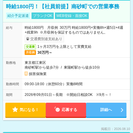
時給1800円！【社員前提】南砂町での営業事務
紹介予定派遣
ブランクOK
WEB登録・面接OK
時給1800円 月収例 30万円 時給1800円×実働8h×週5日×4週
給与
+残業9h ※月収例を保証するものではありません。
交通費別途支給あり
1ヶ月3万円を上限として実費支給
交通費
30万円～
月収例
東京都江東区
勤務地
南砂町駅から徒歩7分
/
東陽町駅から徒歩10分
損害保険業
09:00-18:00（休憩60分）実働8時間
勤務時間
2026年09月01日～長期 ※開始日相談OK ※9月～！
期間
気になる！
応募する
詳細へ
掲載日：2026.08.10