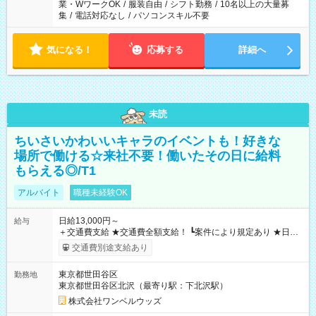
業・WワークOK
/
服装自由
/
シフト勤務
/
10名以上の大量募
集
/
電話対応なし
/
パソコンスキル不要
気になる！
応募する
詳細へ
未読
ちいさいかわいいキャラのイベントも！好きな
場所で働ける☆来社不要！働いたその日に給料
もらえる◎/T1
アルバイト
職種未経験OK
日給13,000円～
給与
＋交通費支給 ★交通費全額支給！ ┗案件により規定あり ★日払
いOK！（規定あり） ┗働いたその日に現金GET♪ お仕事後はコ
交通費別途支給あり
ンビニATMから 日払い分を引き落とせます！ 【試用期間】試
用期間なし
東京都世田谷区
勤務地
東京都世田谷区北沢（最寄り駅：下北沢駅）
株式会社ワンベルウッズ