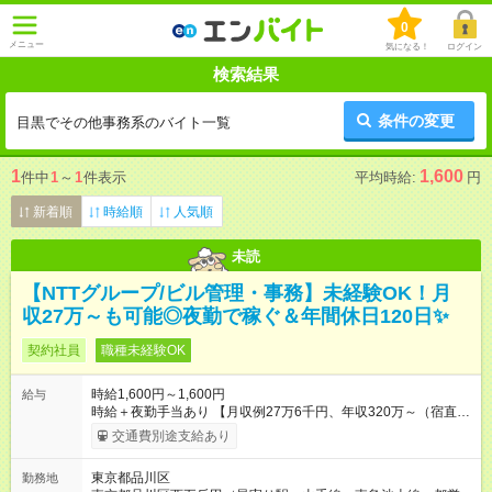
0
メニュー
気になる！
ログイン
検索結果
条件の変更
目黒でその他事務系のバイト一覧
1
1,600
件中
1
～
1
件表示
平均時給:
円
新着順
時給順
人気順
未読
【NTTグループ/ビル管理・事務】未経験OK！月
収27万～も可能◎夜勤で稼ぐ＆年間休日120日✨
契約社員
職種未経験OK
時給1,600円～1,600円
給与
時給＋夜勤手当あり 【月収例27万6千円、年収320万～（宿直宿
明6回の場合）】 年収例：324万円/1年目 335万円/3年目
交通費別途支給あり
345万円/5年目 【試用期間】試用期間あり 試用期間の長
さ：3ヶ月 雇用形態、給与は本採用時と同じです。
東京都品川区
勤務地