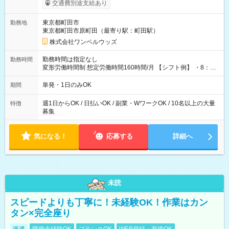
いOK！（規定あり） ┗働いたその日に現金GET♪ お仕事後はコ
交通費別途支給あり
ンビニATMから 日払い分を引き落とせます！ 【試用期間】試
用期間なし
東京都町田市
勤務地
東京都町田市原町田（最寄り駅：町田駅）
株式会社ワンベルウッズ
勤務時間は指定なし
勤務時間
変形労働時間制 想定労働時間160時間/月 【シフト例】 ・8：00
～21：00
単発・1日のみOK
期間
週1日からOK / 日払いOK / 副業・WワークOK / 10名以上の大量
特徴
募集
気になる！
応募する
詳細へ
未読
スピードよりも丁寧に！未経験OK！作業はカン
タン×完全座り