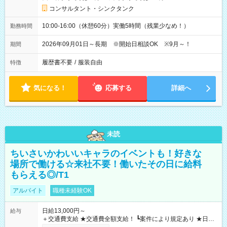
コンサルタント・シンクタンク
10:00-16:00（休憩60分）実働5時間（残業少なめ！）
勤務時間
2026年09月01日～長期 ※開始日相談OK ※9月～！
期間
履歴書不要
/
服装自由
特徴
気になる！
応募する
詳細へ
未読
ちいさいかわいいキャラのイベントも！好きな
場所で働ける☆来社不要！働いたその日に給料
もらえる◎/T1
アルバイト
職種未経験OK
日給13,000円～
給与
＋交通費支給 ★交通費全額支給！ ┗案件により規定あり ★日払