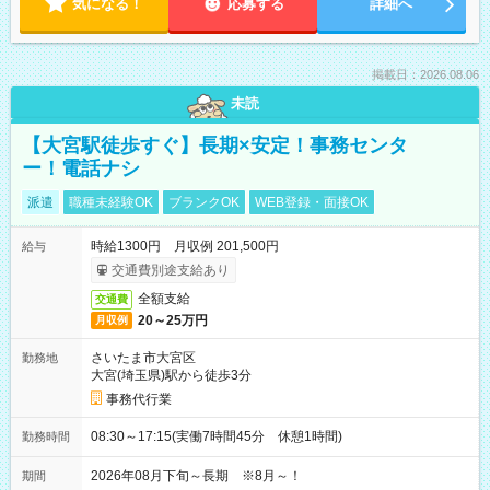
気になる！
応募する
詳細へ
掲載日：2026.08.06
未読
【大宮駅徒歩すぐ】長期×安定！事務センタ
ー！電話ナシ
派遣
職種未経験OK
ブランクOK
WEB登録・面接OK
時給1300円 月収例 201,500円
給与
交通費別途支給あり
全額支給
交通費
20～25万円
月収例
さいたま市大宮区
勤務地
大宮(埼玉県)駅から徒歩3分
事務代行業
08:30～17:15(実働7時間45分 休憩1時間)
勤務時間
2026年08月下旬～長期 ※8月～！
期間