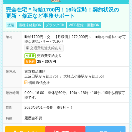
完全在宅＊時給1700円！16時定時！契約状況の
更新・修正など事務サポート
派遣
職種未経験OK
ブランクOK
WEB登録・面接OK
時給1700円＋交 【月収例】272,000円～ ■給与の前払いが可
給与
能な速払いサービスあり
交通費別途支給あり
交通費支給あり
交通費
25～30万円
月収例
東京都品川区
勤務地
五反田駅から徒歩7分
/
大崎広小路駅から徒歩5分
情報通信会社
9:00～16:00 ※休憩60分。10時～18時・10時～19時も相談可
勤務時間
能です。
2026/09/01～長期 ※9月～！
期間
履歴書不要
特徴