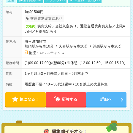
派遣
職種未経験OK
ブランクOK
WEB登録・面接OK
時給1500円
給与
交通費別途支給あり
実費支給／当社規定あり。通勤交通費実費支払／上限4
交通費
万円／月※規定あり
埼玉県加須市
勤務地
加須駅から車10分
/
久喜駅から車20分
/
鴻巣駅から車20分
物流・ロジスティクス
(1)09:00-17:00(休憩60分) ※休憩（12:00-12:50、15:00-15:10）
勤務時間
1ヶ月以上3ヶ月未満／即日～9月末まで
期間
履歴書不要
/
40～50代活躍中
/
10名以上の大量募集
特徴
気になる！
応募する
詳細へ