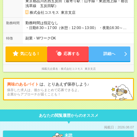
東京都品川区西五反田（最寄り駅：山手線・東急池上線・都営
浅草線 五反田駅）
株式会社コスモス 東京支店
勤務時間は指定なし
勤務時間
・日勤8:30～17:00（休憩：12:00～13:00） ・夜勤16:30～
9:30（休憩：18:00～19:00/6:00～7:00） 日勤→夜勤→休日→日
勤→日勤→夜勤→休日→休日（連休もあります） ・日勤9回・夜
副業・WワークOK
特徴
勤6回程度 ・休日9日程度 ・夜勤明けの次の日は休日 ・連休の場
合もあり！
気になる！
応募する
詳細へ
掲載元企業名
株式会社コスモス 東京支店
興味のあるバイト
は、とりあえず保存しよう♪
保存した求人は、後からまとめて応募できるよ。
企業からアプローチが届くことも！
あなたの閲覧履歴からのオススメ
掲載日：2026.08.07
未読