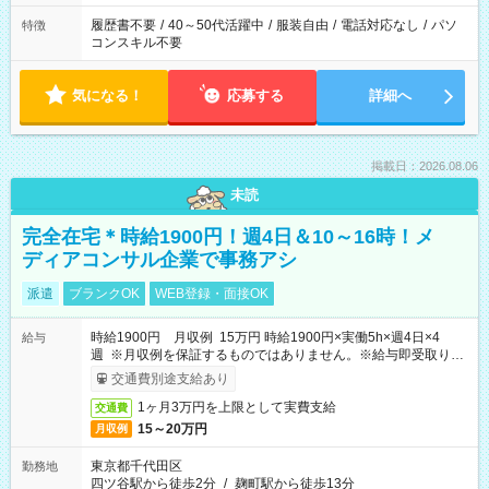
履歴書不要
/
40～50代活躍中
/
服装自由
/
電話対応なし
/
パソ
特徴
コンスキル不要
気になる！
応募する
詳細へ
掲載日：2026.08.06
未読
完全在宅＊時給1900円！週4日＆10～16時！メ
ディアコンサル企業で事務アシ
派遣
ブランクOK
WEB登録・面接OK
時給1900円 月収例 15万円 時給1900円×実働5h×週4日×4
給与
週 ※月収例を保証するものではありません。※給与即受取りサ
ービス利用可（利用条件有）
交通費別途支給あり
1ヶ月3万円を上限として実費支給
交通費
15～20万円
月収例
東京都千代田区
勤務地
四ツ谷駅から徒歩2分
/
麹町駅から徒歩13分