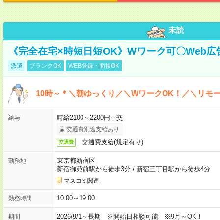
未読
《完全在宅×時短日短OK》Wワーク可〇Web
派遣
ブランクOK
WEB登録・面接OK
10時～＊＼朝ゆっくり／＼WワークOK！／＼リモー
時給2100～2200円＋交
給与
交通費別途支給あり
交通費支給(規定有り)
交通費
東京都新宿区
勤務地
新宿御苑前駅から徒歩3分
/
新宿三丁目駅から徒歩4分
マスコミ関連
10:00～19:00
勤務時間
2026/9/1～長期 ※開始日相談可能 ※9月～OK！
期間