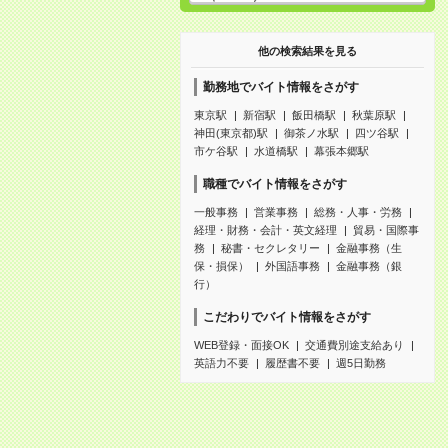
他の検索結果を見る
勤務地でバイト情報をさがす
東京駅
新宿駅
飯田橋駅
秋葉原駅
神田(東京都)駅
御茶ノ水駅
四ツ谷駅
市ケ谷駅
水道橋駅
幕張本郷駅
職種でバイト情報をさがす
一般事務
営業事務
総務・人事・労務
経理・財務・会計・英文経理
貿易・国際事
務
秘書・セクレタリー
金融事務（生
保・損保）
外国語事務
金融事務（銀
行）
こだわりでバイト情報をさがす
WEB登録・面接OK
交通費別途支給あり
英語力不要
履歴書不要
週5日勤務