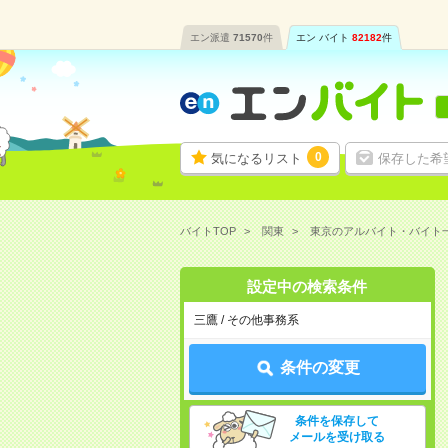
エン派遣
71570
件
エン バイト
82182
件
0
気になるリスト
保存した希
バイトTOP
関東
東京のアルバイト・バイト
設定中の検索条件
三鷹 / その他事務系
条件の変更
条件を保存して
メールを受け取る