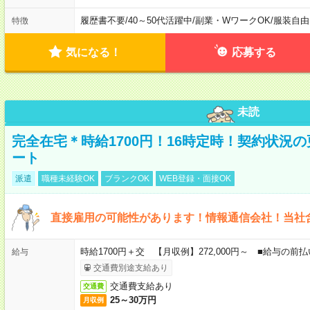
履歴書不要
/
40～50代活躍中
/
副業・WワークOK
/
服装自由
特徴
気になる！
応募する
未読
完全在宅＊時給1700円！16時定時！契約状況
ート
派遣
職種未経験OK
ブランクOK
WEB登録・面接OK
直接雇用の可能性があります！情報通信会社！当社
時給1700円＋交 【月収例】272,000円～ ■給与の
給与
交通費別途支給あり
交通費支給あり
交通費
25～30万円
月収例