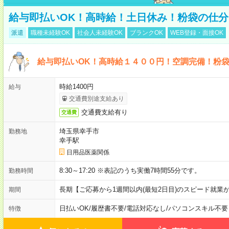
給与即払いOK！高時給！土日休み！粉袋の仕分
派遣
職種未経験OK
社会人未経験OK
ブランクOK
WEB登録・面接OK
給与即払いOK！高時給１４００円！空調完備！粉
時給1400円
給与
交通費別途支給あり
交通費支給有り
交通費
埼玉県幸手市
勤務地
幸手駅
日用品医薬関係
8:30～17:20 ※表記のうち実働7時間55分です。
勤務時間
長期【ご応募から1週間以内(最短2日目)のスピード就業
期間
日払いOK
/
履歴書不要
/
電話対応なし
/
パソコンスキル不要
特徴