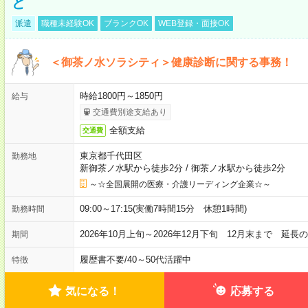
ど
派遣
職種未経験OK
ブランクOK
WEB登録・面接OK
＜御茶ノ水ソラシティ＞健康診断に関する事務！
時給1800円～1850円
給与
交通費別途支給あり
全額支給
交通費
東京都千代田区
勤務地
新御茶ノ水駅から徒歩2分
/
御茶ノ水駅から徒歩2分
～☆全国展開の医療・介護リーディング企業☆～
09:00～17:15(実働7時間15分 休憩1時間)
勤務時間
2026年10月上旬～2026年12月下旬 12月末まで 延
期間
履歴書不要
/
40～50代活躍中
特徴
気になる！
応募する