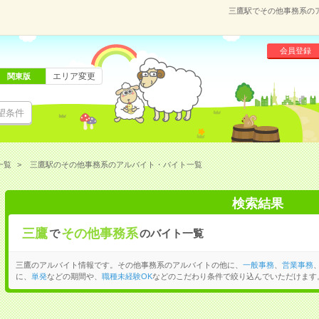
三鷹駅でその他事務系の
会員登録
エリア変更
関東版
望条件
一覧
三鷹駅のその他事務系のアルバイト・バイト一覧
検索結果
三鷹
その他事務系
で
のバイト一覧
三鷹のアルバイト情報です。その他事務系のアルバイトの他に、
一般事務
、
営業事務
に、
単発
などの期間や、
職種未経験OK
などのこだわり条件で絞り込んでいただけます