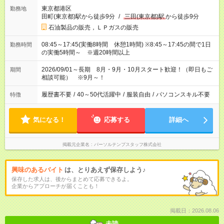
東京都港区
勤務地
田町(東京都)駅から徒歩9分
/
三田(東京都)駅
から徒歩9分
石油製品の販売，ＬＰガスの販売
08:45～17:45(実働8時間 休憩1時間) ※8:45～17:45の間で1日
勤務時間
の実働5時間～ ※週20時間以上
2026/09/01～長期 8月・9月・10月スタート歓迎！（即日もご
期間
相談可能） ※9月～！
履歴書不要
/
40～50代活躍中
/
服装自由
/
パソコンスキル不要
特徴
気になる！
応募する
詳細へ
掲載元企業名
パーソルテンプスタッフ株式会社
興味のあるバイト
は、とりあえず保存しよう♪
保存した求人は、後からまとめて応募できるよ。
企業からアプローチが届くことも！
掲載日：2026.08.06
未読