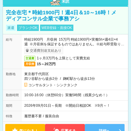
未読
完全在宅＊時給1900円！週4日＆10～16時！メ
ディアコンサル企業で事務アシ
派遣
ブランクOK
WEB登録・面接OK
時給1900円 月収例 15万円 時給1900円×実働5h×週4日×4
給与
週 ※月収例を保証するものではありません。※給与即受取りサ
ービス利用可（利用条件有）
交通費別途支給あり
1ヶ月3万円を上限として実費支給
交通費
15～20万円
月収例
東京都千代田区
勤務地
四ツ谷駅から徒歩2分
/
麹町駅から徒歩13分
コンサルタント・シンクタンク
10:00-16:00（休憩60分）実働5時間（残業少なめ！）
勤務時間
2026年09月01日～長期 ※開始日相談OK ※9月～！
期間
履歴書不要
/
服装自由
特徴
気になる！
応募する
詳細へ