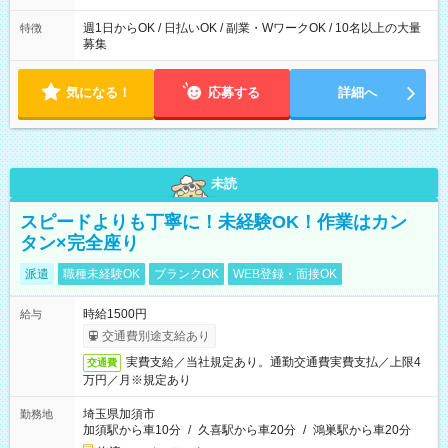
週1日からOK / 日払いOK / 副業・WワークOK / 10名以上の大量
特徴
募集
気になる！
応募する
詳細へ
未読
スピードよりも丁寧に！未経験OK！作業はカン
タン×完全座り
派遣
職種未経験OK
ブランクOK
WEB登録・面接OK
時給1500円
給与
交通費別途支給あり
実費支給／当社規定あり。通勤交通費実費支払／上限4
交通費
万円／月※規定あり
埼玉県加須市
勤務地
加須駅から車10分
/
久喜駅から車20分
/
鴻巣駅から車20分