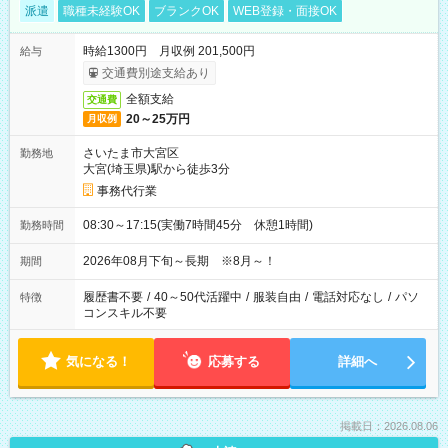
派遣
職種未経験OK
ブランクOK
WEB登録・面接OK
時給1300円 月収例 201,500円
給与
交通費別途支給あり
全額支給
交通費
20～25万円
月収例
さいたま市大宮区
勤務地
大宮(埼玉県)駅から徒歩3分
事務代行業
08:30～17:15(実働7時間45分 休憩1時間)
勤務時間
2026年08月下旬～長期 ※8月～！
期間
履歴書不要
/
40～50代活躍中
/
服装自由
/
電話対応なし
/
パソ
特徴
コンスキル不要
気になる！
応募する
詳細へ
掲載日：2026.08.06