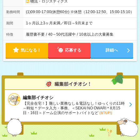
物流・ロジスティクス
(1)09:00-17:00(休憩60分) ※休憩（12:00-12:50、15:00-15:10）
勤務時間
1ヶ月以上3ヶ月未満／即日～9月末まで
期間
履歴書不要
/
40～50代活躍中
/
10名以上の大量募集
特徴
気になる！
応募する
詳細へ
編集部イチオシ
【完全在宅！】難しい業務なし＆電話なし！ゆっくりの11時
～時短＊データ入力・事務、＜SEKAI NO OWARI＊8月15
日・16日＞ドーム公演のサポートバイトなど
(8/7UP!)