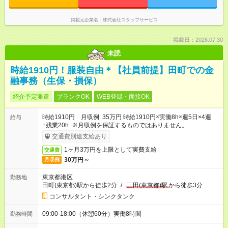
掲載元企業名
株式会社スタッフサービス
掲載日：2026.07.30
未読
時給1910円！服装自由＊【社員前提】田町での金
融事務（生保・損保）
紹介予定派遣
ブランクOK
WEB登録・面接OK
時給1910円 月収例 35万円 時給1910円×実働8h×週5日×4週
給与
+残業20h ※月収例を保証するものではありません。
交通費別途支給あり
1ヶ月3万円を上限として実費支給
交通費
30万円～
月収例
東京都港区
勤務地
田町(東京都)駅から徒歩2分
/
三田(東京都)駅
から徒歩3分
コンサルタント・シンクタンク
09:00-18:00（休憩60分）実働8時間
勤務時間