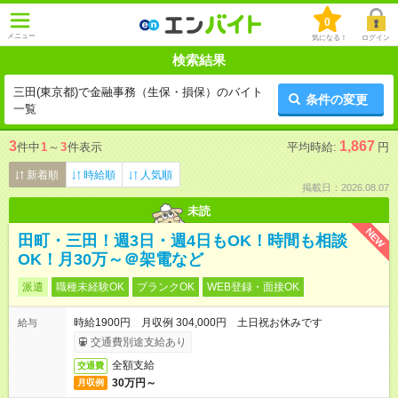
0
メニュー
気になる！
ログイン
検索結果
三田(東京都)で金融事務（生保・損保）のバイト
条件の変更
一覧
3
1,867
件中
1
～
3
件表示
平均時給:
円
新着順
時給順
人気順
掲載日：2026.08.07
未読
NEW
田町・三田！週3日・週4日もOK！時間も相談
OK！月30万～＠架電など
派遣
職種未経験OK
ブランクOK
WEB登録・面接OK
時給1900円 月収例 304,000円 土日祝お休みです
給与
交通費別途支給あり
全額支給
交通費
30万円～
月収例