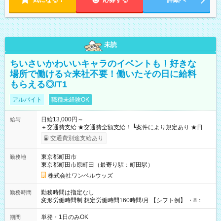
未読
ちいさいかわいいキャラのイベントも！好きな
場所で働ける☆来社不要！働いたその日に給料
もらえる◎/T1
アルバイト
職種未経験OK
日給13,000円～
給与
＋交通費支給 ★交通費全額支給！ ┗案件により規定あり ★日払
いOK！（規定あり） ┗働いたその日に現金GET♪ お仕事後はコ
交通費別途支給あり
ンビニATMから 日払い分を引き落とせます！ 【試用期間】試
用期間なし
東京都町田市
勤務地
東京都町田市原町田（最寄り駅：町田駅）
株式会社ワンベルウッズ
勤務時間は指定なし
勤務時間
変形労働時間制 想定労働時間160時間/月 【シフト例】 ・8：00
～21：00
単発・1日のみOK
期間