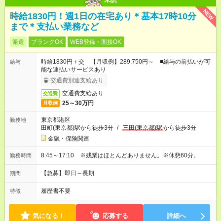
NEW
時給1830円！週1日の在宅あり＊基本17時10分
まで＊支払い業務など
派遣
ブランクOK
WEB登録・面接OK
時給1830円＋交 【月収例】289,750円～ ■給与の前払いが可
給与
能な速払いサービスあり
交通費別途支給あり
交通費支給あり
交通費
25～30万円
月収例
東京都港区
勤務地
田町(東京都)駅から徒歩3分
/
三田(東京都)駅
から徒歩3分
金融・保険関連
8:45～17:10 ※残業はほとんどありません。※休憩60分。
勤務時間
【急募】即日～長期
期間
履歴書不要
特徴
気になる！
応募する
詳細へ