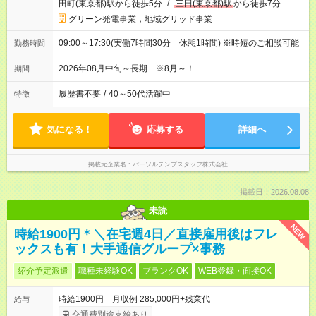
田町(東京都)駅から徒歩5分
/
三田(東京都)駅
から徒歩7分
グリーン発電事業，地域グリッド事業
09:00～17:30(実働7時間30分 休憩1時間) ※時短のご相談可能
勤務時間
2026年08月中旬～長期 ※8月～！
期間
履歴書不要
/
40～50代活躍中
特徴
気になる！
応募する
詳細へ
掲載元企業名
パーソルテンプスタッフ株式会社
掲載日：2026.08.08
未読
NEW
時給1900円＊＼在宅週4日／直接雇用後はフレ
ックスも有！大手通信グループ×事務
紹介予定派遣
職種未経験OK
ブランクOK
WEB登録・面接OK
時給1900円 月収例 285,000円+残業代
給与
交通費別途支給あり