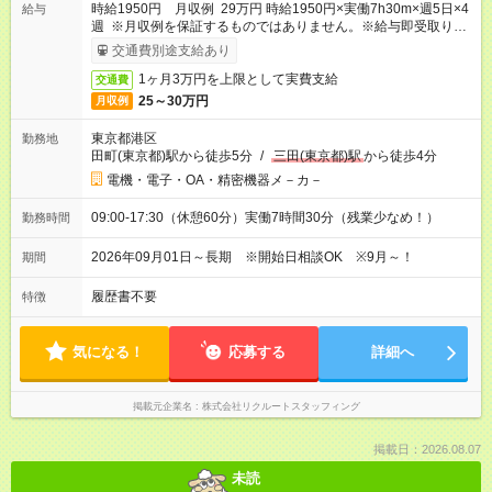
時給1950円 月収例 29万円 時給1950円×実働7h30m×週5日×4
給与
週 ※月収例を保証するものではありません。※給与即受取りサ
ービス利用可（利用条件有）
交通費別途支給あり
1ヶ月3万円を上限として実費支給
交通費
25～30万円
月収例
東京都港区
勤務地
田町(東京都)駅から徒歩5分
/
三田(東京都)駅
から徒歩4分
電機・電子・OA・精密機器メ－カ－
09:00-17:30（休憩60分）実働7時間30分（残業少なめ！）
勤務時間
2026年09月01日～長期 ※開始日相談OK ※9月～！
期間
履歴書不要
特徴
気になる！
応募する
詳細へ
掲載元企業名
株式会社リクルートスタッフィング
掲載日：2026.08.07
未読