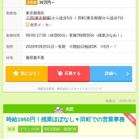
30万円～
月収例
東京都港区
勤務地
三田(東京都)駅
から徒歩5分
/
田町(東京都)駅から徒歩7分
化学メ－カ－
09:00-17:30（休憩60分）実働7時間30分（残業少なめ！）
勤務時間
2026年09月01日～長期 ※開始日相談OK ※9月～！
期間
履歴書不要
特徴
気になる！
応募する
詳細へ
掲載元企業名
株式会社リクルートスタッフィング
掲載日：2026.08.07
未読
NEW
時給1950円！残業ほぼなし▼田町での営業事務
派遣
ブランクOK
WEB登録・面接OK