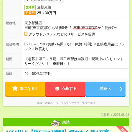
全額支給
交通費
25～30万円
月収例
東京都港区
勤務地
田町(東京都)駅から徒歩5分
/
三田(東京都)駅
から徒歩7分
クラウドシステムなどのITサービスを提供
09:00～17:30(実働7時間30分 休憩1時間) ※直接雇用後はフレ
勤務時間
ックス制度あり！
【急募】即日～長期 即日希望は尚歓迎！現職中の方もエント
期間
リーください！ ※即日～！
40～50代活躍中
特徴
気になる！
応募する
詳細へ
掲載元企業名
パーソルテンプスタッフ株式会社
掲載日：2026.08.08
未読
NEW