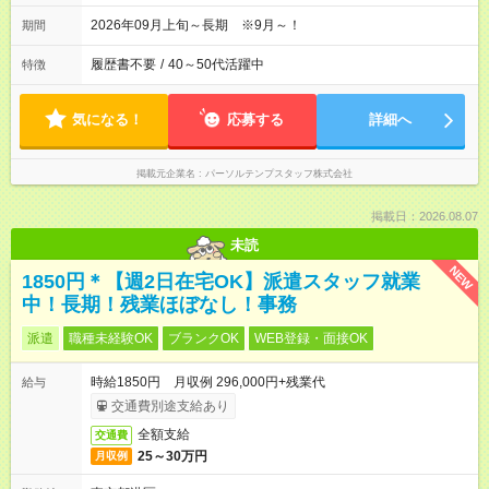
2026年09月上旬～長期 ※9月～！
期間
履歴書不要
/
40～50代活躍中
特徴
気になる！
応募する
詳細へ
掲載元企業名
パーソルテンプスタッフ株式会社
掲載日：2026.08.07
未読
NEW
1850円＊【週2日在宅OK】派遣スタッフ就業
中！長期！残業ほぼなし！事務
派遣
職種未経験OK
ブランクOK
WEB登録・面接OK
時給1850円 月収例 296,000円+残業代
給与
交通費別途支給あり
全額支給
交通費
25～30万円
月収例