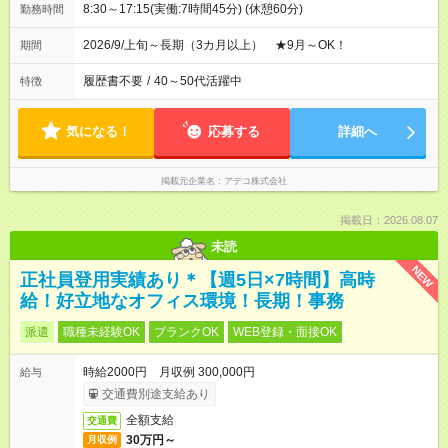
8:30～17:15(実働:7時間45分) (休憩60分)
勤務時間
2026/9/上旬～長期（3カ月以上） ★9月～OK！
期間
履歴書不要
/
40～50代活躍中
特徴
気になる！
応募する
詳細へ
掲載元企業名
アデコ株式会社
掲載日：2026.08.07
未読
NEW
正社員登用実績あり＊【週5日×7時間】高時
給！好立地なオフィス環境！長期！事務
派遣
職種未経験OK
ブランクOK
WEB登録・面接OK
時給2000円 月収例 300,000円
給与
交通費別途支給あり
全額支給
交通費
30万円～
月収例