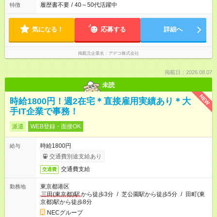
履歴書不要
/
40～50代活躍中
特徴
気になる！
応募する
詳細へ
掲載元企業名
アデコ株式会社
掲載日：2026.08.07
未読
NEW
時給1800円！週2在宅＊直接雇用実績あり＊大
手IT企業で事務！
派遣
WEB登録・面接OK
時給1800円
給与
交通費別途支給あり
交通費支給
交通費
東京都港区
勤務地
三田(東京都)駅
から徒歩3分
/
芝公園駅から徒歩5分
/
田町(東
京都)駅から徒歩8分
NECグループ