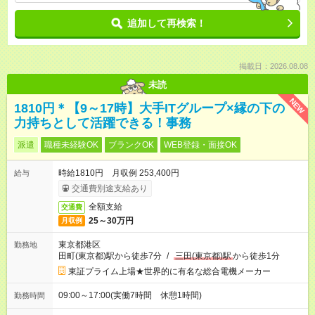
追加して再検索！
掲載日：2026.08.08
未読
NEW
1810円＊【9～17時】大手ITグループ×縁の下の
力持ちとして活躍できる！事務
派遣
職種未経験OK
ブランクOK
WEB登録・面接OK
時給1810円 月収例 253,400円
給与
交通費別途支給あり
全額支給
交通費
25～30万円
月収例
東京都港区
勤務地
田町(東京都)駅から徒歩7分
/
三田(東京都)駅
から徒歩1分
東証プライム上場★世界的に有名な総合電機メーカー
09:00～17:00(実働7時間 休憩1時間)
勤務時間