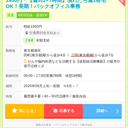
1950円＊【週5日×7時間】慣れたら週1在宅
OK！長期！バックオフィス事務
派遣
WEB登録・面接OK
時給1950円
給与
交通費別途支給あり
全額支給
交通費
東京都港区
勤務地
田町(東京都)駅から徒歩4分
/
三田(東京都)駅
から徒歩7分
がんや脳内疾患などを治療する【放射線治療機器】の販売や
保守点検☆彡
09:00～17:00(実働7時間 休憩1時間)
勤務時間
2026年09月上旬～長期 ※9月～！
期間
履歴書不要
/
40～50代活躍中
/
服装自由
特徴
気になる！
応募する
詳細へ
掲載元企業名
パーソルテンプスタッフ株式会社