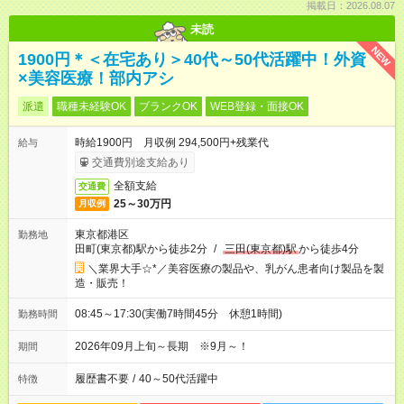
掲載日：2026.08.07
未読
NEW
1900円＊＜在宅あり＞40代～50代活躍中！外資
×美容医療！部内アシ
派遣
職種未経験OK
ブランクOK
WEB登録・面接OK
時給1900円 月収例 294,500円+残業代
給与
交通費別途支給あり
全額支給
交通費
25～30万円
月収例
東京都港区
勤務地
田町(東京都)駅から徒歩2分
/
三田(東京都)駅
から徒歩4分
＼業界大手☆*／美容医療の製品や、乳がん患者向け製品を製
造・販売！
08:45～17:30(実働7時間45分 休憩1時間)
勤務時間
2026年09月上旬～長期 ※9月～！
期間
履歴書不要
/
40～50代活躍中
特徴