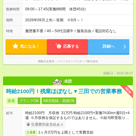
09:00～17:45(実働8時間 休憩45分)
勤務時間
2026年09月上旬～長期 ※9月～！
期間
履歴書不要
/
40～50代活躍中
/
服装自由
/
電話対応なし
特徴
気になる！
応募する
詳細へ
掲載元企業名
パーソルテンプスタッフ株式会社
掲載日：2026.08.07
未読
NEW
時給2100円！残業ほぼなし▼三田での営業事務
派遣
ブランクOK
WEB登録・面接OK
時給2100円 月収例 31万円 時給2100円×実働7h30m×週5日×4
給与
週 ※月収例を保証するものではありません。※給与即受取りサ
ービス利用可（利用条件有）
交通費別途支給あり
1ヶ月3万円を上限として実費支給
交通費