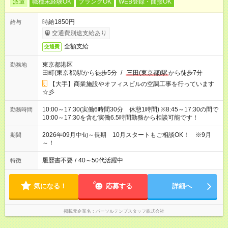
派遣
職種未経験OK
ブランクOK
WEB登録・面接OK
時給1850円
給与
交通費別途支給あり
全額支給
交通費
東京都港区
勤務地
田町(東京都)駅から徒歩5分
/
三田(東京都)駅
から徒歩7分
【大手】商業施設やオフィスビルの空調工事を行っています
☆彡
10:00～17:30(実働6時間30分 休憩1時間) ※8:45～17:30の間で
勤務時間
10:00～17:30を含む実働6.5時間勤務から相談可能です！
2026年09月中旬～長期 10月スタートもご相談OK！ ※9月
期間
～！
履歴書不要
/
40～50代活躍中
特徴
気になる！
応募する
詳細へ
掲載元企業名
パーソルテンプスタッフ株式会社