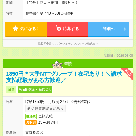
【急募】即日～長期 ※8月～！
期間
履歴書不要
/
40～50代活躍中
特徴
気になる！
応募する
詳細へ
掲載元企業名
パーソルテンプスタッフ株式会社
掲載日：2026.08.08
未読
NEW
1850円＊大手NTTグループ！在宅あり！＼請求
支払経験がある方歓迎／
派遣
WEB登録・面接OK
時給1850円 月収例 277,500円+残業代
給与
交通費別途支給あり
全額支給
交通費
25～30万円
月収例
東京都港区
勤務地