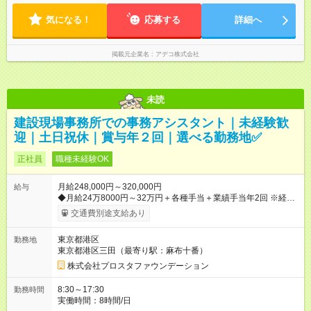
気になる！
応募する
詳細へ
掲載元企業名
アデコ株式会社
未読
建設現場事務所での事務アシスタント｜未経験歓
迎｜土日祝休｜賞与年２回｜選べる勤務地✅
正社員
職種未経験OK
月給248,000円～320,000円
給与
◆月給24万8000円～32万円＋各種手当＋業績手当年2回 ※経験
や能力などを考慮の上決定します ※時間外手当全額支給 【試用
交通費別途支給あり
期間】試用期間あり 試用期間の長さ：3ヶ月 雇用形態、給与は
本採用時と同じです。
東京都港区
勤務地
東京都港区三田（最寄り駅：麻布十番）
株式会社プロスタファウンデーション
8:30～17:30
勤務時間
実働時間：8時間/日