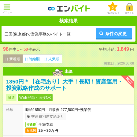
0
メニュー
気になる！
ログイン
検索結果
条件の変更
三田(東京都)で営業事務のバイト一覧
98
1,849
件中
1
～
50
件表示
平均時給:
円
新着順
時給順
人気順
掲載日：2026.08.08
未読
NEW
1850円＊【在宅あり】大手！長期！資産運用・
投資戦略作成のサポート
派遣
WEB登録・面接OK
時給1850円 月収例 277,500円+残業代
給与
交通費別途支給あり
全額支給
交通費
25～30万円
月収例