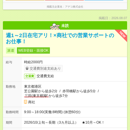
掲載元企業名
アデコ株式会社
掲載日：2026.08.07
未読
NEW
週1～2日在宅アリ！×商社での営業サポートの
お仕事！
派遣
WEB登録・面接OK
時給2000円
給与
交通費別途支給あり
交通費支給
交通費
東京都港区
勤務地
芝公園駅から徒歩2分
/
赤羽橋駅から徒歩5分
/
三田(東京都)駅
から徒歩7分
商社
9:00～18:00(実働:8時間) (休憩60分)
勤務時間
2026/10/上旬～長期（3カ月以上） ★10月～OK！
期間