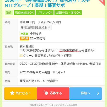
1850円＊《時間相談OK！》在宅あり！大手
NTTグループ！長期！部署サポ
派遣
職種未経験OK
ブランクOK
WEB登録・面接OK
時給1850円 月収例 240,500円
給与
交通費別途支給あり
全額支給
交通費
20～25万円
月収例
東京都港区
勤務地
田町(東京都)駅から徒歩5分
/
三田(東京都)駅
から徒歩7分
グリーン発電事業，地域グリッド事業
09:00～16:30(実働6時間30分 休憩1時間) ※時短のご相談可能
勤務時間
2026年08月中旬～長期 ※8月～！
期間
履歴書不要
/
40～50代活躍中
特徴
気になる！
応募する
詳細へ
掲載元企業名
パーソルテンプスタッフ株式会社