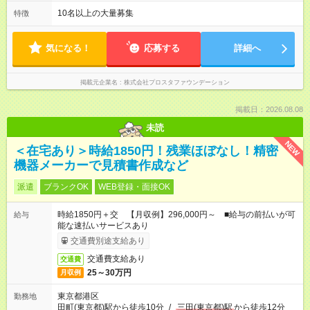
10名以上の大量募集
特徴
気になる！
応募する
詳細へ
掲載元企業名
株式会社プロスタファウンデーション
掲載日：2026.08.08
未読
NEW
＜在宅あり＞時給1850円！残業ほぼなし！精密
機器メーカーで見積書作成など
派遣
ブランクOK
WEB登録・面接OK
時給1850円＋交 【月収例】296,000円～ ■給与の前払いが可
給与
能な速払いサービスあり
交通費別途支給あり
交通費支給あり
交通費
25～30万円
月収例
東京都港区
勤務地
田町(東京都)駅から徒歩10分
/
三田(東京都)駅
から徒歩12分