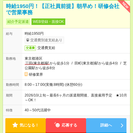
NEW
時給1950円！【正社員前提】朝早め！研修会社
で営業事務
紹介予定派遣
WEB登録・面接OK
時給1950円
給与
交通費別途支給あり
交通費支給
交通費
東京都港区
勤務地
三田(東京都)駅
から徒歩1分
/
田町(東京都)駅から徒歩4分
/
芝
公園駅から徒歩8分
研修業界
8:00～17:00(実働:8時間) (休憩60分)
勤務時間
2026/10/上旬～最長6ヶ月の派遣期間後、直接雇用予定 ★10月
期間
～OK！
40～50代活躍中
特徴
気になる！
応募する
詳細へ