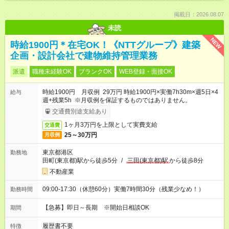
掲載日：2026.08.07
未読
NEW
時給1900円＊在宅OK！《NTTグループ》建築
企画・設計会社で建物維持管理業務
派遣
職種未経験OK
ブランクOK
WEB登録・面接OK
時給1900円 月収例 29万円 時給1900円×実働7h30m×週5日×4
給与
週+残業5h ※月収例を保証するものではありません。
交通費別途支給あり
1ヶ月3万円を上限として実費支給
交通費
25～30万円
月収例
東京都港区
勤務地
田町(東京都)駅から徒歩5分
/
三田(東京都)駅
から徒歩8分
不動産業
09:00-17:30（休憩60分）実働7時間30分（残業少なめ！）
勤務時間
【急募】即日～長期 ※開始日相談OK
期間
履歴書不要
特徴