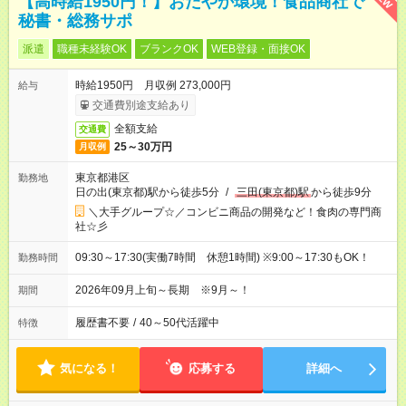
【高時給1950円！】おだやか環境！食品商社で
秘書・総務サポ
派遣
職種未経験OK
ブランクOK
WEB登録・面接OK
時給1950円 月収例 273,000円
給与
交通費別途支給あり
全額支給
交通費
25～30万円
月収例
東京都港区
勤務地
日の出(東京都)駅から徒歩5分
/
三田(東京都)駅
から徒歩9分
＼大手グループ☆／コンビニ商品の開発など！食肉の専門商
社☆彡
09:30～17:30(実働7時間 休憩1時間) ※9:00～17:30もOK！
勤務時間
2026年09月上旬～長期 ※9月～！
期間
履歴書不要
/
40～50代活躍中
特徴
気になる！
応募する
詳細へ