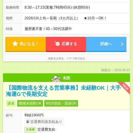
8:30～17:15(実働:7時間45分) (休憩60分)
勤務時間
2026/10/上旬～長期（3カ月以上） ★10月～OK！
期間
履歴書不要
/
40～50代活躍中
特徴
気になる！
応募する
詳細へ
掲載元企業名
アデコ株式会社
掲載日：2026.08.07
未読
NEW
【国際物流を支える営業事務】未経験OK｜大手
海運Gで長期安定
派遣
職種未経験OK
WEB登録・面接OK
時給1900円
給与
交通費別途支給あり
交通費支給
交通費