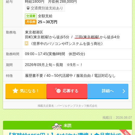
時給1800円 月収例 288,000円
給与
交通費別途支給あり
全額支給
交通費
25～30万円
月収例
東京都港区
勤務地
田町(東京都)駅から徒歩5分
/
三田(東京都)駅
から徒歩4分
《世界中のパソコンやITシステムを扱う商社》
09:00～17:45(実働8時間 休憩45分)
勤務時間
2026年09月上旬～長期 ※9月～！
期間
履歴書不要
/
40～50代活躍中
/
服装自由
/
電話対応なし
特徴
気になる！
応募する
詳細へ
掲載元企業名
パーソルテンプスタッフ株式会社
掲載日：2026.08.07
未読
NEW