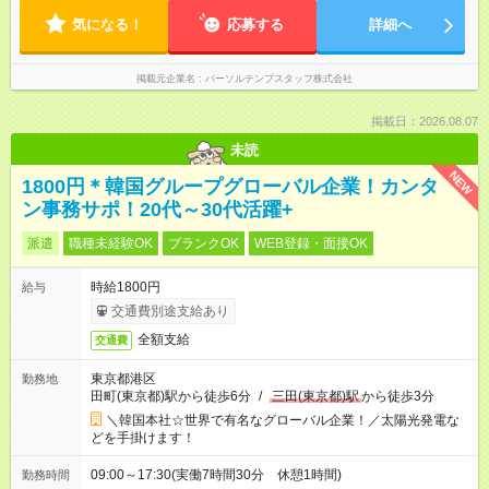
気になる！
応募する
詳細へ
掲載元企業名
パーソルテンプスタッフ株式会社
掲載日：2026.08.07
未読
NEW
1800円＊韓国グループグローバル企業！カンタ
ン事務サポ！20代～30代活躍+
派遣
職種未経験OK
ブランクOK
WEB登録・面接OK
時給1800円
給与
交通費別途支給あり
全額支給
交通費
東京都港区
勤務地
田町(東京都)駅から徒歩6分
/
三田(東京都)駅
から徒歩3分
＼韓国本社☆世界で有名なグローバル企業！／太陽光発電な
どを手掛けます！
09:00～17:30(実働7時間30分 休憩1時間)
勤務時間