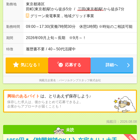
東京都港区
勤務地
田町(東京都)駅から徒歩5分
/
三田(東京都)駅
から徒歩7分
グリーン発電事業，地域グリッド事業
09:00～17:30(実働7時間30分 休憩1時間) ※時短のご相談可能
勤務時間
2026年09月上旬～長期 ※9月～！
期間
履歴書不要
/
40～50代活躍中
特徴
気になる！
応募する
詳細へ
掲載元企業名
パーソルテンプスタッフ株式会社
興味のあるバイト
は、とりあえず保存しよう♪
保存した求人は、後からまとめて応募できるよ。
企業からアプローチが届くことも！
掲載日：2026.08.08
未読
NEW