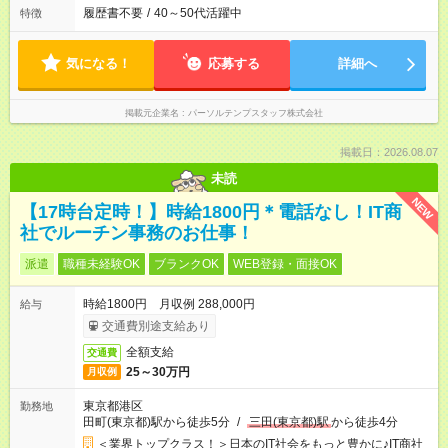
履歴書不要
/
40～50代活躍中
特徴
気になる！
応募する
詳細へ
掲載元企業名
パーソルテンプスタッフ株式会社
掲載日：2026.08.07
未読
NEW
【17時台定時！】時給1800円＊電話なし！IT商
社でルーチン事務のお仕事！
派遣
職種未経験OK
ブランクOK
WEB登録・面接OK
時給1800円 月収例 288,000円
給与
交通費別途支給あり
全額支給
交通費
25～30万円
月収例
東京都港区
勤務地
田町(東京都)駅から徒歩5分
/
三田(東京都)駅
から徒歩4分
＜業界トップクラス！＞日本のIT社会をもっと豊かに♪IT商社