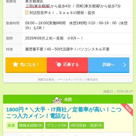
東京都港区
勤務地
三田(東京都)駅
から徒歩4分
/
田町(東京都)駅から徒歩7分
対話型音声ＡＩ，ＳａａＳの開発・提供
09:00～18:00(実働8時間 休憩1時間) ※10：00‐19：00（休憩
勤務時間
1h）もOK！
2026年09月上旬～長期 ※9月～！
期間
履歴書不要
/
40～50代活躍中
/
パソコンスキル不要
特徴
気になる！
応募する
詳細へ
掲載元企業名
パーソルテンプスタッフ株式会社
掲載日：2026.08.07
未読
NEW
1800円＊＼大手・IT商社／定着率が高い！こつ
こつ入力メイン！電話なし
派遣
職種未経験OK
ブランクOK
WEB登録・面接OK