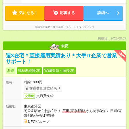
気になる！
応募する
詳細へ
掲載元企業名
株式会社リクルートスタッフィング
掲載日：2026.08.07
未読
NEW
週3在宅＊直接雇用実績あり＊大手IT企業で営業
サポート！
派遣
職種未経験OK
WEB登録・面接OK
時給1800円
給与
交通費別途支給あり
交通費支給
交通費
東京都港区
勤務地
芝公園駅から徒歩2分
/
三田(東京都)駅
から徒歩3分
/
田町(東
京都)駅から徒歩9分
NECグループ