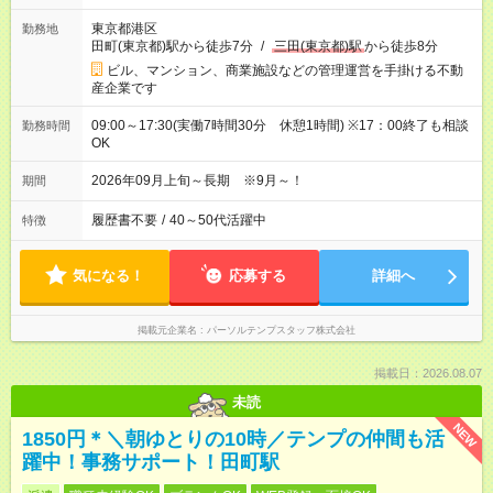
東京都港区
勤務地
田町(東京都)駅から徒歩7分
/
三田(東京都)駅
から徒歩8分
ビル、マンション、商業施設などの管理運営を手掛ける不動
産企業です
09:00～17:30(実働7時間30分 休憩1時間) ※17：00終了も相談
勤務時間
OK
2026年09月上旬～長期 ※9月～！
期間
履歴書不要
/
40～50代活躍中
特徴
気になる！
応募する
詳細へ
掲載元企業名
パーソルテンプスタッフ株式会社
掲載日：2026.08.07
未読
NEW
1850円＊＼朝ゆとりの10時／テンプの仲間も活
躍中！事務サポート！田町駅