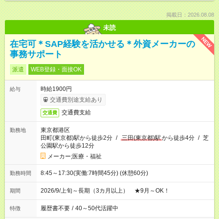
掲載日：2026.08.08
未読
NEW
在宅可＊SAP経験を活かせる＊外資メーカーの
事務サポート
派遣
WEB登録・面接OK
時給1900円
給与
交通費別途支給あり
交通費支給
交通費
東京都港区
勤務地
田町(東京都)駅から徒歩2分
/
三田(東京都)駅
から徒歩4分
/
芝
公園駅から徒歩12分
メーカー;医療・福祉
8:45～17:30(実働:7時間45分) (休憩60分)
勤務時間
2026/9/上旬～長期（3カ月以上） ★9月～OK！
期間
履歴書不要
/
40～50代活躍中
特徴