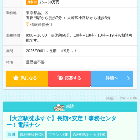
25～30万円
月収例
東京都品川区
勤務地
五反田駅から徒歩7分
/
大崎広小路駅から徒歩5分
情報通信会社
9:00～16:00 ※休憩60分。10時～18時・10時～19時も相談可
勤務時間
能です。
2026/09/01～長期 ※9月～！
期間
履歴書不要
特徴
気になる！
応募する
詳細へ
掲載日：2026.08.06
未読
【大宮駅徒歩すぐ】長期×安定！事務センタ
ー！電話ナシ
派遣
職種未経験OK
ブランクOK
WEB登録・面接OK