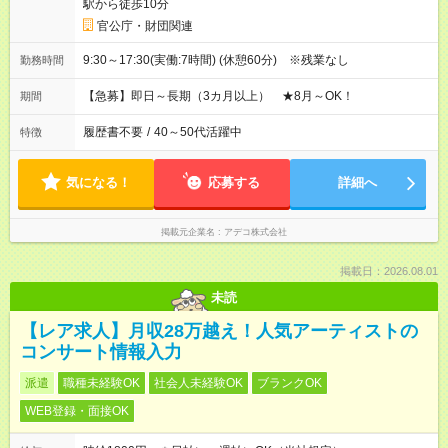
駅から徒歩10分
官公庁・財団関連
9:30～17:30(実働:7時間) (休憩60分) ※残業なし
勤務時間
【急募】即日～長期（3カ月以上） ★8月～OK！
期間
履歴書不要
/
40～50代活躍中
特徴
気になる！
応募する
詳細へ
掲載元企業名
アデコ株式会社
掲載日：2026.08.01
未読
【レア求人】月収28万越え！人気アーティストの
コンサート情報入力
派遣
職種未経験OK
社会人未経験OK
ブランクOK
WEB登録・面接OK