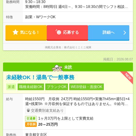
9:30～18:30
勤務時間
実働時間：8時間/日 週4日～、9:30～18:30の間でシフト相談
OK！ あなたのライフスタイルに合わせて、無理のない勤務時間
を一緒に決めましょう。 ガッツリ働きたい方も、時間を調整し
副業・WワークOK
特徴
たい方もご相談ください。 **雇用期間** 1年契約 * 長期で安定し
て働きたい方にオススメ。
気になる！
応募する
詳細へ
掲載元企業名
株式会社ミニミニ城東
掲載日：2026.08.07
未読
NEW
未経験OK！湯島で一般事務
派遣
職種未経験OK
ブランクOK
WEB登録・面接OK
時給1550円 月収例 24万円 時給1550円×実働7h45m×週5日×4
給与
週+残業5h ※月収例を保証するものではありません。※給与即受
取りサービス利用可（利用条件有）
交通費別途支給あり
1ヶ月3万円を上限として実費支給
交通費
20～25万円
月収例
東京都文京区
勤務地