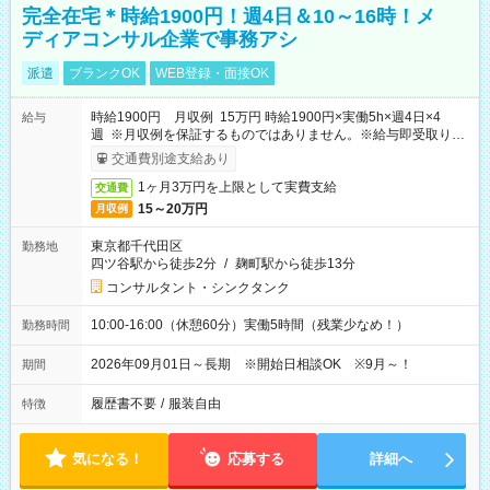
完全在宅＊時給1900円！週4日＆10～16時！メ
ディアコンサル企業で事務アシ
派遣
ブランクOK
WEB登録・面接OK
時給1900円 月収例 15万円 時給1900円×実働5h×週4日×4
給与
週 ※月収例を保証するものではありません。※給与即受取りサ
ービス利用可（利用条件有）
交通費別途支給あり
1ヶ月3万円を上限として実費支給
交通費
15～20万円
月収例
東京都千代田区
勤務地
四ツ谷駅から徒歩2分
/
麹町駅から徒歩13分
コンサルタント・シンクタンク
10:00-16:00（休憩60分）実働5時間（残業少なめ！）
勤務時間
2026年09月01日～長期 ※開始日相談OK ※9月～！
期間
履歴書不要
/
服装自由
特徴
気になる！
応募する
詳細へ