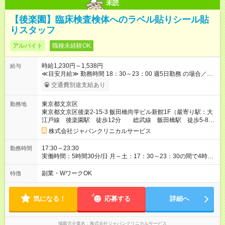
未読
【後楽園】臨床検査検体へのラベル貼りシール貼
りスタッフ
アルバイト
職種未経験OK
時給1,230円～1,538円
給与
≪目安月給≫ 勤務時間 18：30～23：00 週5⽇勤務 の場合／社
会保険加入 月収：１１６，８６０円 18：30～22：00(時給
交通費別途支給あり
1,230円×3.5h)＝4,305円 22：00～23：00(時給1,538円×1h)＝
1,538円 (4,305円＋1,538円)×週5⽇×4週間 【試用期間】試用期
東京都文京区
勤務地
間あり 試用期間の長さ：2ヶ月 雇用形態、給与は本採用時と同
東京都文京区後楽2-15-3 飯田橋尚学ビル新館1F（最寄り駅：大
じです。
江戸線 後楽園駅 徒歩12分 総武線 飯田橋駅 徒歩5-8
分）
株式会社ジャパンクリニカルサービス
17:30～23:30
勤務時間
実働時間：5時間30分/日 月～土：17：30～23：30の間で4時間
以上勤務できる方 ※場合により残業あり ※土曜日勤務できる方
歓迎 ※1日4時間～ 月～土で週4日以上勤務できる方 ※勤務期
副業・WワークOK
特徴
間・勤務時間・勤務日数について悩まれた際は是非ご相談くだ
さい。 ※残業代1分単位支給
気になる！
応募する
詳細へ
掲載元企業名
株式会社ジャパンクリニカルサービス