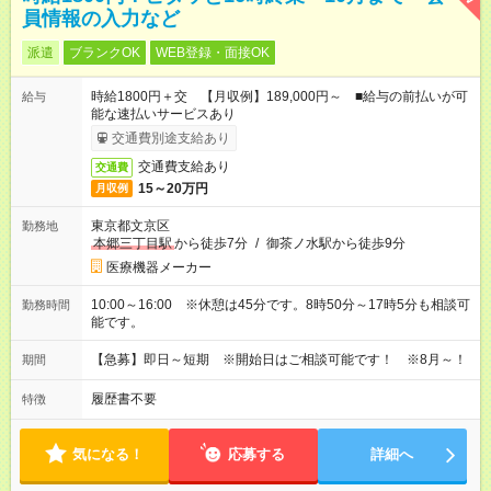
員情報の入力など
派遣
ブランクOK
WEB登録・面接OK
時給1800円＋交 【月収例】189,000円～ ■給与の前払いが可
給与
能な速払いサービスあり
交通費別途支給あり
交通費支給あり
交通費
15～20万円
月収例
東京都文京区
勤務地
本郷三丁目駅
から徒歩7分
/
御茶ノ水駅から徒歩9分
医療機器メーカー
10:00～16:00 ※休憩は45分です。8時50分～17時5分も相談可
勤務時間
能です。
【急募】即日～短期 ※開始日はご相談可能です！ ※8月～！
期間
履歴書不要
特徴
気になる！
応募する
詳細へ