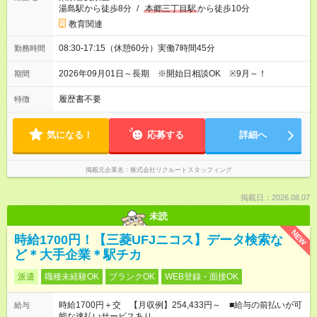
湯島駅から徒歩8分
/
本郷三丁目駅
から徒歩10分
教育関連
08:30-17:15（休憩60分）実働7時間45分
勤務時間
2026年09月01日～長期 ※開始日相談OK ※9月～！
期間
履歴書不要
特徴
気になる！
応募する
詳細へ
掲載元企業名
株式会社リクルートスタッフィング
掲載日：2026.08.07
未読
NEW
時給1700円！【三菱UFJニコス】データ検索な
ど＊大手企業＊駅チカ
派遣
職種未経験OK
ブランクOK
WEB登録・面接OK
時給1700円＋交 【月収例】254,433円～ ■給与の前払いが可
給与
能な速払いサービスあり