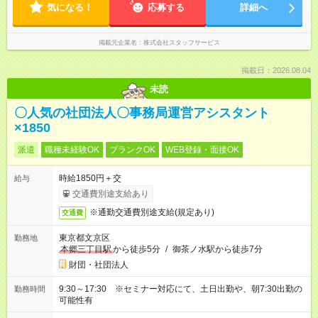
気になる！
応募する
詳細へ
掲載元企業名
株式会社スタッフサービス
掲載日：2026.08.04
未読
〇人気の社団法人〇事務局運営アシスタント
×1850
派遣
職種未経験OK
ブランクOK
WEB登録・面接OK
時給1850円＋交
給与
交通費別途支給あり
※通勤交通費別途支給(規定あり)
交通費
東京都文京区
勤務地
本郷三丁目駅
から徒歩5分
/
御茶ノ水駅から徒歩7分
財団・社団法人
9:30～17:30 ※セミナー対応にて、土日出勤や、朝7:30出勤の
勤務時間
可能性有