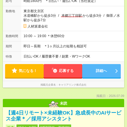
時給1800円 ＊日払い・週払いOK（当社規定）
給与
東京都文京区
勤務地
水道橋駅から徒歩3分
/
本郷三丁目駅
から徒歩3分
/
御茶ノ水
駅から徒歩7分
人材派遣会社
10:00 ～ 19:00 ＊休憩60分
勤務時間
即日～長期 ＊1ヶ月以上の短期も相談可
期間
日払いOK
/
履歴書不要
/
副業・WワークOK
特徴
気になる！
応募する
詳細へ
掲載元企業名
キャリアリンク株式会社
掲載日：2026.07.09
未読
【週4日リモート×未経験OK】急成長中のAIサービ
ス企業＊／採用アシスタント