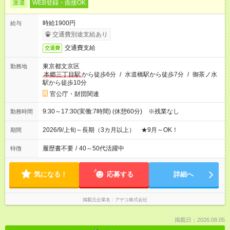
派遣
WEB登録・面接OK
時給1900円
給与
交通費別途支給あり
交通費支給
交通費
東京都文京区
勤務地
本郷三丁目駅
から徒歩6分
/
水道橋駅から徒歩7分
/
御茶ノ水
駅から徒歩10分
官公庁・財団関連
9:30～17:30(実働:7時間) (休憩60分) ※残業なし
勤務時間
2026/9/上旬～長期（3カ月以上） ★9月～OK！
期間
履歴書不要
/
40～50代活躍中
特徴
気になる！
応募する
詳細へ
掲載元企業名
アデコ株式会社
掲載日：2026.08.05