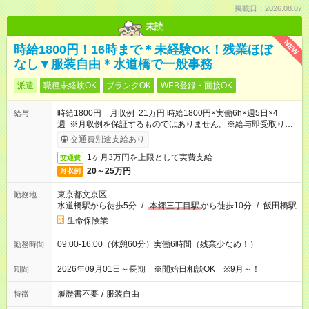
掲載日：2026.08.07
未読
NEW
時給1800円！16時まで＊未経験OK！残業ほぼ
なし▼服装自由＊水道橋で一般事務
派遣
職種未経験OK
ブランクOK
WEB登録・面接OK
時給1800円 月収例 21万円 時給1800円×実働6h×週5日×4
給与
週 ※月収例を保証するものではありません。※給与即受取りサ
ービス利用可（利用条件有）
交通費別途支給あり
1ヶ月3万円を上限として実費支給
交通費
20～25万円
月収例
東京都文京区
勤務地
水道橋駅から徒歩5分
/
本郷三丁目駅
から徒歩10分
/
飯田橋駅
生命保険業
09:00-16:00（休憩60分）実働6時間（残業少なめ！）
勤務時間
2026年09月01日～長期 ※開始日相談OK ※9月～！
期間
履歴書不要
/
服装自由
特徴