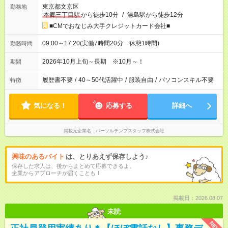
東京都文京区
勤務地
本郷三丁目駅
から徒歩10分
/
湯島駅から徒歩12分
■CMでおなじみ大手クレジットカード会社■
09:00～17:20(実働7時間20分 休憩1時間)
勤務時間
2026年10月上旬～長期 ※10月～！
期間
履歴書不要
/
40～50代活躍中
/
服装自由
/
パソコンスキル不要
特徴
気になる！
応募する
詳細へ
掲載元企業名
パーソルテンプスタッフ株式会社
興味のあるバイト
は、とりあえず保存しよう♪
保存した求人は、後からまとめて応募できるよ。
企業からアプローチが届くことも！
掲載日：2026.08.07
未読
NEW