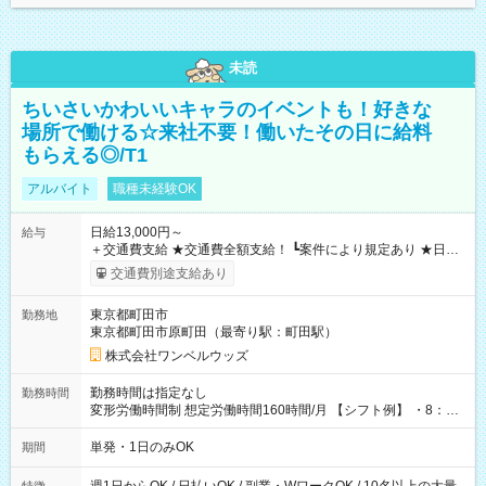
未読
ちいさいかわいいキャラのイベントも！好きな
場所で働ける☆来社不要！働いたその日に給料
もらえる◎/T1
アルバイト
職種未経験OK
日給13,000円～
給与
＋交通費支給 ★交通費全額支給！ ┗案件により規定あり ★日払
いOK！（規定あり） ┗働いたその日に現金GET♪ お仕事後はコ
交通費別途支給あり
ンビニATMから 日払い分を引き落とせます！ 【試用期間】試
用期間なし
東京都町田市
勤務地
東京都町田市原町田（最寄り駅：町田駅）
株式会社ワンベルウッズ
勤務時間は指定なし
勤務時間
変形労働時間制 想定労働時間160時間/月 【シフト例】 ・8：00
～21：00
単発・1日のみOK
期間