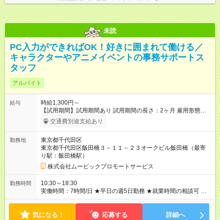
未読
PC入力ができればOK！好きに囲まれて働ける／
キャラクターやアニメイベントの事務サポートス
タッフ
アルバイト
時給1,300円～
給与
【試用期間】試用期間あり 試用期間の長さ：2ヶ月 雇用形態、
給与は本採用時と同じです。
交通費別途支給あり
東京都千代田区
勤務地
東京都千代田区飯田橋３－１１－２３オークビル飯田橋（最寄
り駅：飯田橋駅）
株式会社ムービックプロモートサービス
10:30～18:30
勤務時間
実働時間：7時間/日 ★平日の週5日勤務 ★就業時間の相談可 勤
務時間は しっかり考慮しますので、 お気軽にご相談ください♪
気になる！
応募する
詳細へ