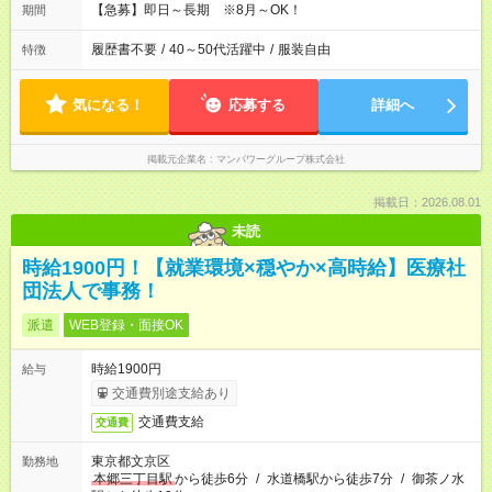
【急募】即日～長期 ※8月～OK！
期間
履歴書不要
/
40～50代活躍中
/
服装自由
特徴
気になる！
応募する
詳細へ
掲載元企業名
マンパワーグループ株式会社
掲載日：2026.08.01
未読
時給1900円！【就業環境×穏やか×高時給】医療社
団法人で事務！
派遣
WEB登録・面接OK
時給1900円
給与
交通費別途支給あり
交通費支給
交通費
東京都文京区
勤務地
本郷三丁目駅
から徒歩6分
/
水道橋駅から徒歩7分
/
御茶ノ水