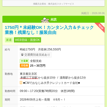
掲載元企業名
株式会社スタッフサービス
掲載日：2026.08.06
未読
NEW
1750円＊未経験OK！カンタン入力＆チェック
業務！残業なし！服装自由
派遣
WEB登録・面接OK
時給1750円 月収例 256,550円
給与
交通費別途支給あり
全額支給
交通費
25～30万円
月収例
東京都文京区
勤務地
本郷三丁目駅
から徒歩10分
/
湯島駅から徒歩12分
■CMでおなじみ大手クレジットカード会社■
09:00～17:20(実働7時間20分 休憩1時間)
勤務時間
2026年09月上旬～長期 ※9月～！
期間