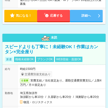
週1日からOK / 日払いOK / 副業・WワークOK / 10名以上の大量
特徴
募集
気になる！
応募する
詳細へ
未読
スピードよりも丁寧に！未経験OK！作業はカン
タン×完全座り
派遣
職種未経験OK
ブランクOK
WEB登録・面接OK
時給1500円
給与
交通費別途支給あり
実費支給／当社規定あり。通勤交通費実費支払／上限4
交通費
万円／月※規定あり
埼玉県加須市
勤務地
加須駅から車10分
/
久喜駅から車20分
/
鴻巣駅から車20分
物流・ロジスティクス