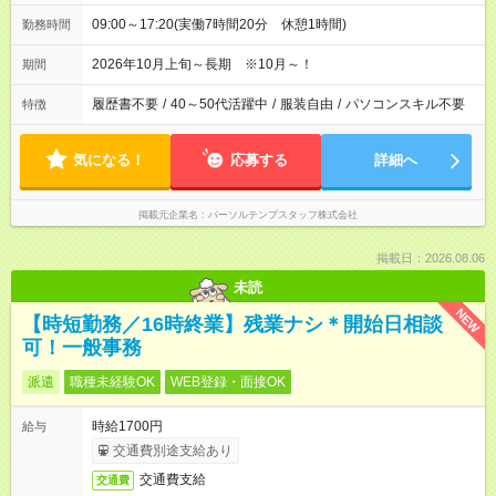
09:00～17:20(実働7時間20分 休憩1時間)
勤務時間
2026年10月上旬～長期 ※10月～！
期間
履歴書不要
/
40～50代活躍中
/
服装自由
/
パソコンスキル不要
特徴
気になる！
応募する
詳細へ
掲載元企業名
パーソルテンプスタッフ株式会社
掲載日：2026.08.06
未読
NEW
【時短勤務／16時終業】残業ナシ＊開始日相談
可！一般事務
派遣
職種未経験OK
WEB登録・面接OK
時給1700円
給与
交通費別途支給あり
交通費支給
交通費