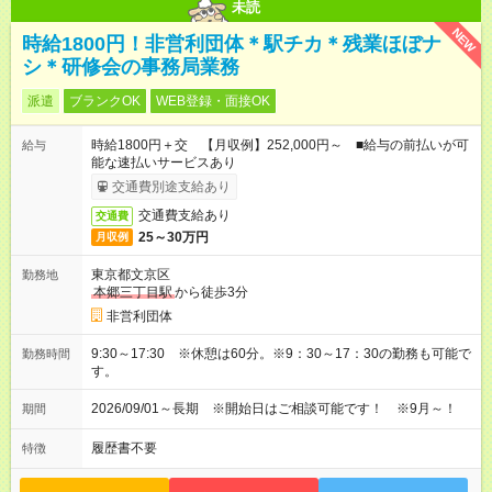
未読
NEW
時給1800円！非営利団体＊駅チカ＊残業ほぼナ
シ＊研修会の事務局業務
派遣
ブランクOK
WEB登録・面接OK
時給1800円＋交 【月収例】252,000円～ ■給与の前払いが可
給与
能な速払いサービスあり
交通費別途支給あり
交通費支給あり
交通費
25～30万円
月収例
東京都文京区
勤務地
本郷三丁目駅
から徒歩3分
非営利団体
9:30～17:30 ※休憩は60分。※9：30～17：30の勤務も可能で
勤務時間
す。
2026/09/01～長期 ※開始日はご相談可能です！ ※9月～！
期間
履歴書不要
特徴