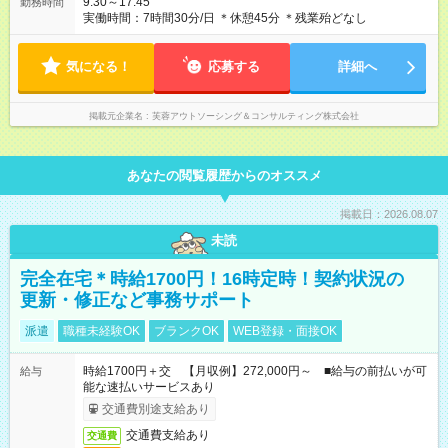
9:30～17:45
勤務時間
実働時間：7時間30分/日 ＊休憩45分 ＊残業殆どなし
気になる！
応募する
詳細へ
掲載元企業名
芙蓉アウトソーシング＆コンサルティング株式会社
あなたの閲覧履歴からのオススメ
掲載日：2026.08.07
未読
完全在宅＊時給1700円！16時定時！契約状況の
更新・修正など事務サポート
派遣
職種未経験OK
ブランクOK
WEB登録・面接OK
時給1700円＋交 【月収例】272,000円～ ■給与の前払いが可
給与
能な速払いサービスあり
交通費別途支給あり
交通費支給あり
交通費