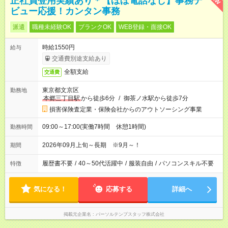
正社員登用実績あり＊【ほぼ電話なし】事務デ
ビュー応援！カンタン事務
派遣
職種未経験OK
ブランクOK
WEB登録・面接OK
時給1550円
給与
交通費別途支給あり
全額支給
交通費
東京都文京区
勤務地
本郷三丁目駅
から徒歩6分
/
御茶ノ水駅から徒歩7分
損害保険査定業・保険会社からのアウトソーシング事業
09:00～17:00(実働7時間 休憩1時間)
勤務時間
2026年09月上旬～長期 ※9月～！
期間
履歴書不要
/
40～50代活躍中
/
服装自由
/
パソコンスキル不要
特徴
気になる！
応募する
詳細へ
掲載元企業名
パーソルテンプスタッフ株式会社