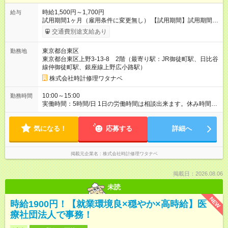
時給1,500円～1,700円
給与
試用期間1ヶ月（雇用条件に変更無し） 【試用期間】試用期間あ
り 試用期間の長さ：1ヶ月 雇用形態、給与は本採用時と同じで
交通費別途支給あり
す。
東京都台東区
勤務地
東京都台東区上野3-13-8 2階（最寄り駅：JR御徒町駅、日比谷
線仲御徒町駅、銀座線上野広小路駅）
株式会社時計修理ワタナベ
10:00～15:00
勤務時間
実働時間：5時間/日 1日の労働時間は相談出来ます。休み時間は
労働時間に準じます。 正社員雇用も相談にのります。
気になる！
応募する
詳細へ
掲載元企業名
株式会社時計修理ワタナベ
掲載日：2026.08.06
未読
NEW
時給1900円！【就業環境良×穏やか×高時給】医
療社団法人で事務！