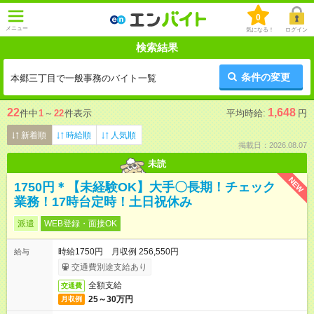
0
メニュー
気になる！
ログイン
検索結果
条件の変更
本郷三丁目で一般事務のバイト一覧
22
1,648
件中
1
～
22
件表示
平均時給:
円
新着順
時給順
人気順
掲載日：2026.08.07
未読
NEW
1750円＊【未経験OK】大手〇長期！チェック
業務！17時台定時！土日祝休み
派遣
WEB登録・面接OK
時給1750円 月収例 256,550円
給与
交通費別途支給あり
全額支給
交通費
25～30万円
月収例