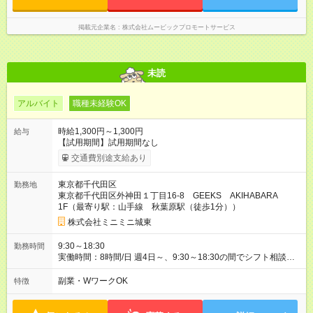
掲載元企業名
株式会社ムービックプロモートサービス
未読
アルバイト
職種未経験OK
時給1,300円～1,300円
給与
【試用期間】試用期間なし
交通費別途支給あり
東京都千代田区
勤務地
東京都千代田区外神田１丁目16-8 GEEKS AKIHABARA
1F（最寄り駅：山手線 秋葉原駅（徒歩1分））
株式会社ミニミニ城東
9:30～18:30
勤務時間
実働時間：8時間/日 週4日～、9:30～18:30の間でシフト相談
OK！ あなたのライフスタイルに合わせて、無理のない勤務時間
を一緒に決めましょう。 ガッツリ働きたい方も、時間を調整し
副業・WワークOK
特徴
たい方もご相談ください。 **雇用期間** 1年契約 * 長期で安定し
て働きたい方にオススメ。