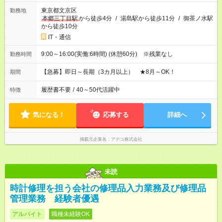
東京都文京区
勤務地
本郷三丁目駅
から徒歩4分
/
湯島駅から徒歩11分
/
御茶ノ水駅
から徒歩10分
IT・通信
9:00～16:00(実働:6時間) (休憩60分) ※残業なし
勤務時間
【急募】即日～長期（3カ月以上） ★8月～OK！
期間
履歴書不要
/
40～50代活躍中
特徴
気になる！
応募する
詳細へ
掲載元企業名
アデコ株式会社
未読
時計修理を担う会社の修理品入力業務及び修理品
管理業務 経験者優遇
アルバイト
職種未経験OK