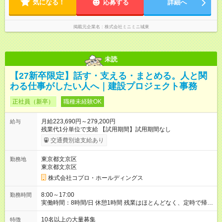
気になる！
応募する
詳細へ
掲載元企業名
株式会社ミニミニ城東
未読
【27新卒限定】話す・支える・まとめる。人と関
わる仕事がしたい人へ｜建設プロジェクト事務
正社員（新卒）
職種未経験OK
月給223,690円～279,200円
給与
残業代1分単位で支給 【試用期間】試用期間なし
交通費別途支給あり
東京都文京区
勤務地
東京都文京区
株式会社コプロ・ホールディングス
8:00～17:00
勤務時間
実働時間：8時間/日 休憩1時間 残業はほとんどなく、定時で帰れ
る日が多い働き方です。 毎日の業務は進捗管理や事務が中心な
ので、 「今日やるべき仕事」が終われば、自然と区切りをつけ
10名以上の大量募集
特徴