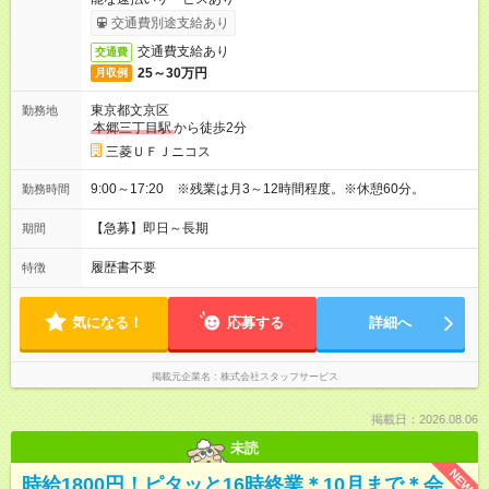
交通費別途支給あり
交通費支給あり
交通費
25～30万円
月収例
東京都文京区
勤務地
本郷三丁目駅
から徒歩2分
三菱ＵＦＪニコス
9:00～17:20 ※残業は月3～12時間程度。※休憩60分。
勤務時間
【急募】即日～長期
期間
履歴書不要
特徴
気になる！
応募する
詳細へ
掲載元企業名
株式会社スタッフサービス
掲載日：2026.08.06
未読
NEW
時給1800円！ピタッと16時終業＊10月まで＊会