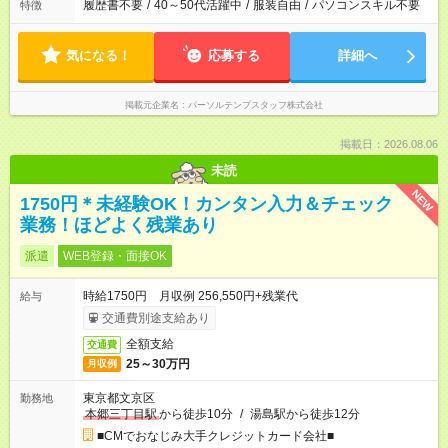
履歴書不要
/
40～50代活躍中
/
服装自由
/
パソコンスキル不要
特徴
気になる！
応募する
詳細へ
掲載元企業名
パーソルテンプスタッフ株式会社
掲載日：2026.08.06
未読
NEW
1750円＊未経験OK！カンタン入力＆チェック
業務！ほどよく残業あり
派遣
WEB登録・面接OK
時給1750円 月収例 256,550円+残業代
給与
交通費別途支給あり
全額支給
交通費
25～30万円
月収例
東京都文京区
勤務地
本郷三丁目駅
から徒歩10分
/
湯島駅から徒歩12分
■CMでおなじみ大手クレジットカード会社■