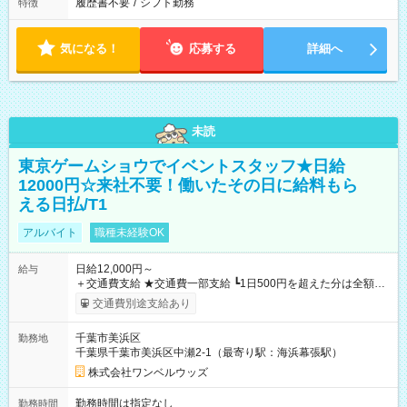
履歴書不要
/
シフト勤務
特徴
気になる！
応募する
詳細へ
未読
東京ゲームショウでイベントスタッフ★日給
12000円☆来社不要！働いたその日に給料もら
える日払/T1
アルバイト
職種未経験OK
日給12,000円～
給与
＋交通費支給 ★交通費一部支給 ┗1日500円を超えた分は全額支
給！ ※往復500円以内の方は自己負担となります ★日払いOK！
交通費別途支給あり
（規定あり） ┗働いたその日に現金GET♪ お仕事後はコンビニ
ATMから 日払い分を引き落とせます！ 【試用期間】試用期間
千葉市美浜区
勤務地
なし
千葉県千葉市美浜区中瀬2-1（最寄り駅：海浜幕張駅）
株式会社ワンベルウッズ
勤務時間は指定なし
勤務時間