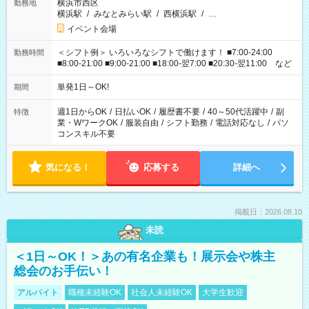
横浜市西区
勤務地
横浜駅
/
みなとみらい駅
/
西横浜駅
/
…
イベント会場
＜シフト例＞ いろいろなシフトで働けます！ ■7:00-24:00
勤務時間
■8:00-21:00 ■9:00-21:00 ■18:00-翌7:00 ■20:30-翌11:00 など
単発1日～OK!
期間
週1日からOK
/
日払いOK
/
履歴書不要
/
40～50代活躍中
/
副
特徴
業・WワークOK
/
服装自由
/
シフト勤務
/
電話対応なし
/
パソ
コンスキル不要
気になる！
応募する
詳細へ
掲載日：2026.08.10
未読
＜1日～OK！＞あの有名企業も！展示会や株主
総会のお手伝い！
アルバイト
職種未経験OK
社会人未経験OK
大学生歓迎