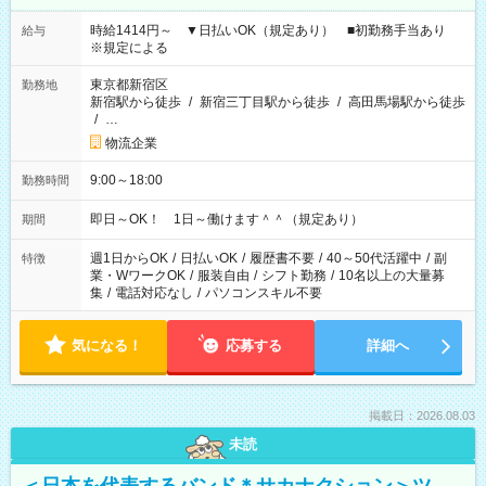
時給1414円～ ▼日払いOK（規定あり） ■初勤務手当あり
給与
※規定による
東京都新宿区
勤務地
新宿駅から徒歩
/
新宿三丁目駅から徒歩
/
高田馬場駅から徒歩
/
…
物流企業
9:00～18:00
勤務時間
即日～OK！ 1日～働けます＾＾（規定あり）
期間
週1日からOK
/
日払いOK
/
履歴書不要
/
40～50代活躍中
/
副
特徴
業・WワークOK
/
服装自由
/
シフト勤務
/
10名以上の大量募
集
/
電話対応なし
/
パソコンスキル不要
気になる！
応募する
詳細へ
掲載日：2026.08.03
未読