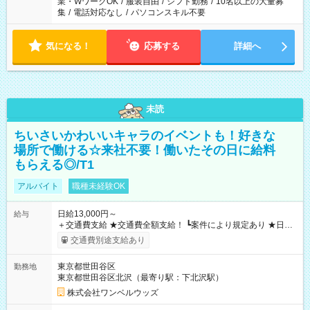
業・WワークOK
/
服装自由
/
シフト勤務
/
10名以上の大量募
集
/
電話対応なし
/
パソコンスキル不要
気になる！
応募する
詳細へ
未読
ちいさいかわいいキャラのイベントも！好きな
場所で働ける☆来社不要！働いたその日に給料
もらえる◎/T1
アルバイト
職種未経験OK
日給13,000円～
給与
＋交通費支給 ★交通費全額支給！ ┗案件により規定あり ★日払
いOK！（規定あり） ┗働いたその日に現金GET♪ お仕事後はコ
交通費別途支給あり
ンビニATMから 日払い分を引き落とせます！ 【試用期間】試
用期間なし
東京都世田谷区
勤務地
東京都世田谷区北沢（最寄り駅：下北沢駅）
株式会社ワンベルウッズ