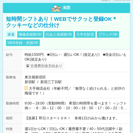
未読
短時間シフトあり！WEBでサクッと登録OK＊
クッキーなどの仕分け
派遣
職種未経験OK
社会人未経験OK
大学生歓迎
ブランクOK
WEB登録・面接OK
時給1500円 ■日払い・週払いOK！(規定あり) ■現金日払いも
給与
OK(規定あり)
交通費別途支給あり
東京都新宿区
勤務地
新宿駅
/
新宿三丁目駅
大手物流会社（年齢不問／「無理なく続けられる」と好評の
職場です！）
9:00～18:00（実動8時間） 希望の時間帯を選べます！ ＜シフト
勤務時間
例＞ ・8：30～12：00 ・10：00～19：00 ・17：00～22：00
・13：00～22：00 ・22：00～翌6：00 など
【急募】即日スタートＯＫ！ 単発1日のみから働けます。
期間
週1日からOK
/
日払いOK
/
履歴書不要
/
40～50代活躍中
/
副
特徴