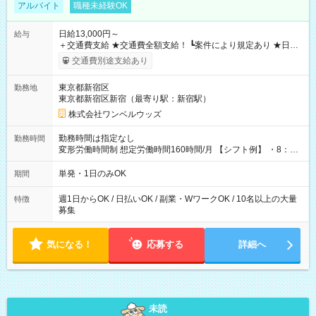
アルバイト
職種未経験OK
日給13,000円～
給与
＋交通費支給 ★交通費全額支給！ ┗案件により規定あり ★日払
いOK！（規定あり） ┗働いたその日に現金GET♪ お仕事後はコ
交通費別途支給あり
ンビニATMから 日払い分を引き落とせます！ 【試用期間】試
用期間なし
東京都新宿区
勤務地
東京都新宿区新宿（最寄り駅：新宿駅）
株式会社ワンベルウッズ
勤務時間は指定なし
勤務時間
変形労働時間制 想定労働時間160時間/月 【シフト例】 ・8：00
～21：00
単発・1日のみOK
期間
週1日からOK / 日払いOK / 副業・WワークOK / 10名以上の大量
特徴
募集
気になる！
応募する
詳細へ
未読