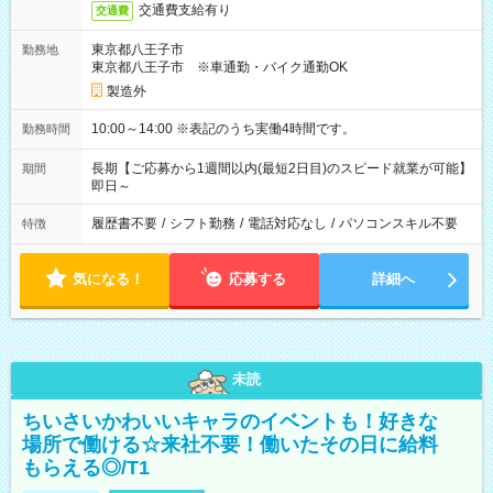
交通費支給有り
交通費
東京都八王子市
勤務地
東京都八王子市 ※車通勤・バイク通勤OK
製造外
10:00～14:00 ※表記のうち実働4時間です。
勤務時間
長期【ご応募から1週間以内(最短2日目)のスピード就業が可能】
期間
即日～
履歴書不要
/
シフト勤務
/
電話対応なし
/
パソコンスキル不要
特徴
気になる！
応募する
詳細へ
未読
ちいさいかわいいキャラのイベントも！好きな
場所で働ける☆来社不要！働いたその日に給料
もらえる◎/T1