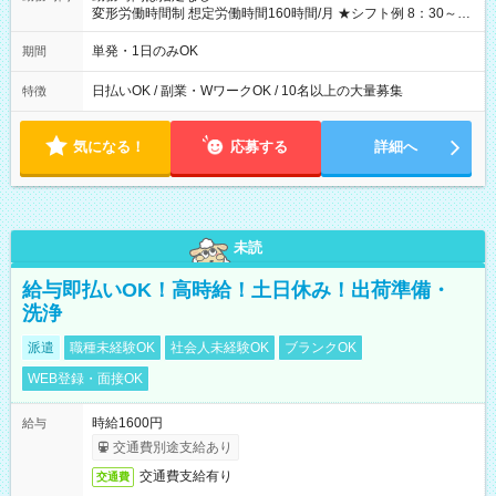
変形労働時間制 想定労働時間160時間/月 ★シフト例 8：30～
19：00
単発・1日のみOK
期間
日払いOK / 副業・WワークOK / 10名以上の大量募集
特徴
気になる！
応募する
詳細へ
未読
給与即払いOK！高時給！土日休み！出荷準備・
洗浄
派遣
職種未経験OK
社会人未経験OK
ブランクOK
WEB登録・面接OK
時給1600円
給与
交通費別途支給あり
交通費支給有り
交通費