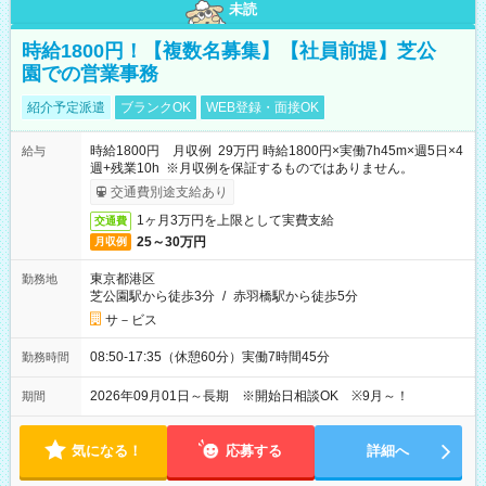
未読
時給1800円！【複数名募集】【社員前提】芝公
園での営業事務
紹介予定派遣
ブランクOK
WEB登録・面接OK
時給1800円 月収例 29万円 時給1800円×実働7h45m×週5日×4
給与
週+残業10h ※月収例を保証するものではありません。
交通費別途支給あり
1ヶ月3万円を上限として実費支給
交通費
25～30万円
月収例
東京都港区
勤務地
芝公園駅から徒歩3分
/
赤羽橋駅から徒歩5分
サ－ビス
08:50-17:35（休憩60分）実働7時間45分
勤務時間
2026年09月01日～長期 ※開始日相談OK ※9月～！
期間
気になる！
応募する
詳細へ