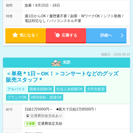
急募！8月15日・16日
期間
週1日からOK
/
履歴書不要
/
副業・WワークOK
/
シフト勤務
/
特徴
電話対応なし
/
パソコンスキル不要
気になる！
応募する
詳細へ
掲載日：2026.08.10
未読
＜単発＊1日～OK！＞コンサートなどのグッズ
販売スタッフ＊
アルバイト
職種未経験OK
社会人未経験OK
大学生歓迎
ブランクOK
WEB登録・面接OK
日給1万5000円～ ■最大で日給2万8500円！
給与
交通費別途支給あり
交通費規定支給
交通費