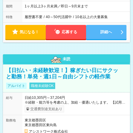
1ヶ月以上3ヶ月未満／即日～9月末まで
期間
履歴書不要
/
40～50代活躍中
/
10名以上の大量募集
特徴
気になる！
応募する
詳細へ
未読
【日払い・未経験歓迎！】稼ぎたい日にサクッ
と勤務！単発・週1日～自由シフトの軽作業
アルバイト
職種未経験OK
日給10,305円～37,204円
給与
※経験・能力等を考慮の上、加給・優遇いたします。 【試用期
間】試用期間なし
交通費別途支給あり
東京都墨田区
勤務地
東京都墨田区東向島
アシストワーク株式会社