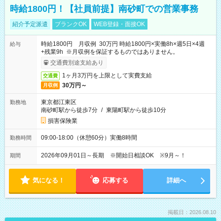
時給1800円！【社員前提】南砂町での営業事務
紹介予定派遣
ブランクOK
WEB登録・面接OK
時給1800円 月収例 30万円 時給1800円×実働8h×週5日×4週
給与
+残業9h ※月収例を保証するものではありません。
交通費別途支給あり
1ヶ月3万円を上限として実費支給
交通費
30万円～
月収例
東京都江東区
勤務地
南砂町駅から徒歩7分
/
東陽町駅から徒歩10分
損害保険業
09:00-18:00（休憩60分）実働8時間
勤務時間
2026年09月01日～長期 ※開始日相談OK ※9月～！
期間
気になる！
応募する
詳細へ
掲載日：2026.08.10