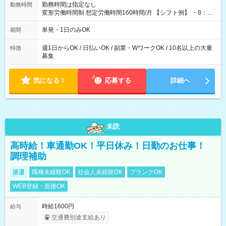
勤務時間は指定なし
勤務時間
変形労働時間制 想定労働時間160時間/月 【シフト例】 ・8：00
～21：00
単発・1日のみOK
期間
週1日からOK / 日払いOK / 副業・WワークOK / 10名以上の大量
特徴
募集
気になる！
応募する
詳細へ
未読
高時給！車通勤OK！平日休み！日勤のお仕事！
調理補助
派遣
職種未経験OK
社会人未経験OK
ブランクOK
WEB登録・面接OK
時給1600円
給与
交通費別途支給あり