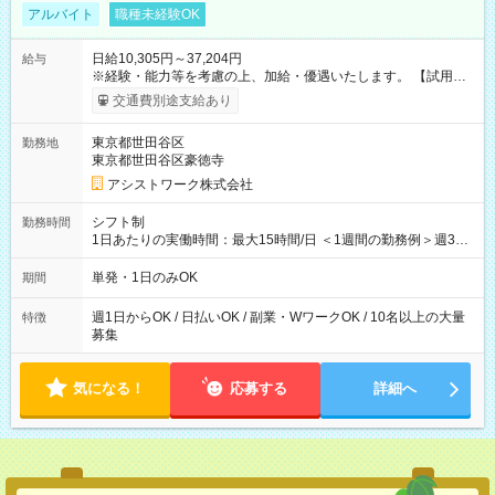
アルバイト
職種未経験OK
日給10,305円～37,204円
給与
※経験・能力等を考慮の上、加給・優遇いたします。 【試用期
間】試用期間なし
交通費別途支給あり
東京都世田谷区
勤務地
東京都世田谷区豪徳寺
アシストワーク株式会社
シフト制
勤務時間
1日あたりの実働時間：最大15時間/日 ＜1週間の勤務例＞週3回
勤務 勤務：月・水・金 休み：火・木・土・日 好きな時にお仕事
可能です！ ※1日あたりの最大実働時間は日勤、夜勤共に勤務し
単発・1日のみOK
期間
た時間になります。
週1日からOK / 日払いOK / 副業・WワークOK / 10名以上の大量
特徴
募集
気になる！
応募する
詳細へ