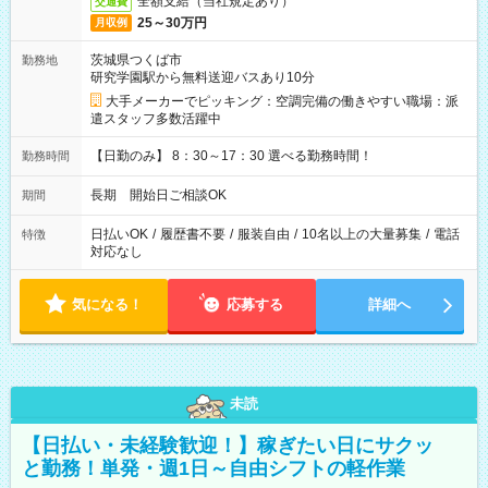
全額支給（当社規定あり）
交通費
25～30万円
月収例
茨城県つくば市
勤務地
研究学園駅から無料送迎バスあり10分
大手メーカーでピッキング：空調完備の働きやすい職場：派
遣スタッフ多数活躍中
【日勤のみ】 8：30～17：30 選べる勤務時間！
勤務時間
長期 開始日ご相談OK
期間
日払いOK
/
履歴書不要
/
服装自由
/
10名以上の大量募集
/
電話
特徴
対応なし
気になる！
応募する
詳細へ
未読
【日払い・未経験歓迎！】稼ぎたい日にサクッ
と勤務！単発・週1日～自由シフトの軽作業