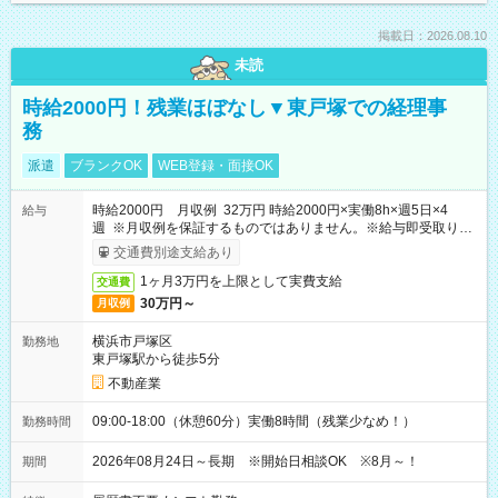
掲載日：2026.08.10
未読
時給2000円！残業ほぼなし▼東戸塚での経理事
務
派遣
ブランクOK
WEB登録・面接OK
時給2000円 月収例 32万円 時給2000円×実働8h×週5日×4
給与
週 ※月収例を保証するものではありません。※給与即受取りサ
ービス利用可（利用条件有）
交通費別途支給あり
1ヶ月3万円を上限として実費支給
交通費
30万円～
月収例
横浜市戸塚区
勤務地
東戸塚駅から徒歩5分
不動産業
09:00-18:00（休憩60分）実働8時間（残業少なめ！）
勤務時間
2026年08月24日～長期 ※開始日相談OK ※8月～！
期間