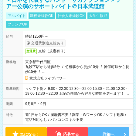
＜日本を代表するバンド＊サカナクション＞ツ
アー公演のサポートバイト＠日本武道館
アルバイト
職種未経験OK
社会人未経験OK
大学生歓迎
ブランクOK
時給1250円～
給与
交通費別途支給あり
支給（規定有り）
交通費
東京都千代田区
勤務地
九段下駅から徒歩5分
/
竹橋駅から徒歩10分
/
神保町駅から徒
歩15分
/
…
株式会社ライブパワー
＜シフト例＞ 9:00～22:30 12:30～22:00 15:30～21:00 12:30～
勤務時間
19:00 12:30～22:00 上記の時間から好きな時間を選べます！ ※
時間は変更となる可能性があります
9月8日・9日
期間
週1日からOK
/
履歴書不要
/
副業・WワークOK
/
シフト勤務
/
特徴
電話対応なし
/
パソコンスキル不要
気になる！
応募する
詳細へ