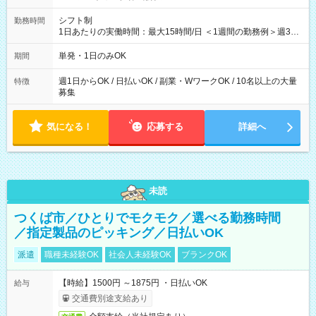
シフト制
勤務時間
1日あたりの実働時間：最大15時間/日 ＜1週間の勤務例＞週3回
勤務 勤務：月・水・金 休み：火・木・土・日 好きな時にお仕事
可能です！ ※1日あたりの最大実働時間は日勤、夜勤共に勤務し
単発・1日のみOK
期間
た時間になります。
週1日からOK / 日払いOK / 副業・WワークOK / 10名以上の大量
特徴
募集
気になる！
応募する
詳細へ
未読
つくば市／ひとりでモクモク／選べる勤務時間
／指定製品のピッキング／日払いOK
派遣
職種未経験OK
社会人未経験OK
ブランクOK
【時給】1500円 ～1875円 ・日払いOK
給与
交通費別途支給あり