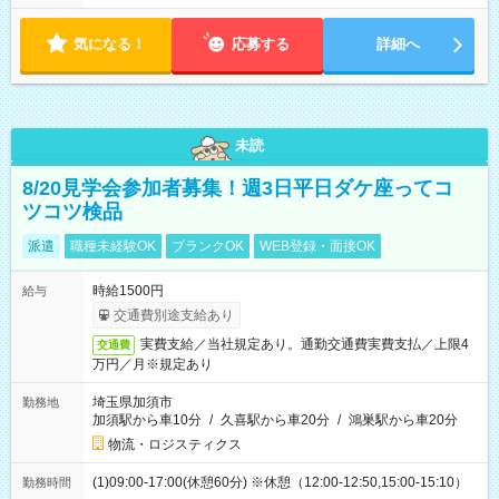
す！ 【シフト例】 ・11:00～14:00 ・16:30～19:00 ・13:00～
18:00 などのように、自由な働き方が可能なお仕事です！
気になる！
応募する
詳細へ
未読
8/20見学会参加者募集！週3日平日ダケ座ってコ
ツコツ検品
派遣
職種未経験OK
ブランクOK
WEB登録・面接OK
時給1500円
給与
交通費別途支給あり
実費支給／当社規定あり。通勤交通費実費支払／上限4
交通費
万円／月※規定あり
埼玉県加須市
勤務地
加須駅から車10分
/
久喜駅から車20分
/
鴻巣駅から車20分
物流・ロジスティクス
(1)09:00-17:00(休憩60分) ※休憩（12:00-12:50,15:00-15:10）
勤務時間