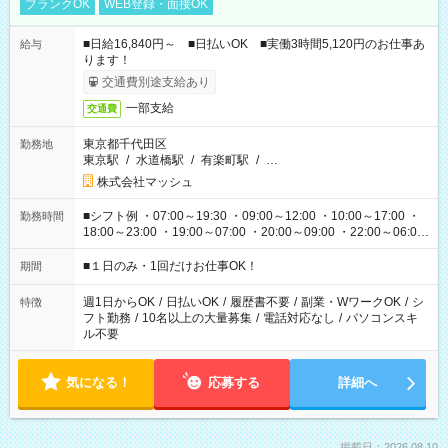
ブランクOK
WEB登録・面接OK
■日給16,840円～ ■日払いOK ■実働3時間5,120円のお仕事あ
給与
ります！
交通費別途支給あり
一部支給
交通費
東京都千代田区
勤務地
東京駅
/
水道橋駅
/
有楽町駅
/
…
株式会社マッシュ
■シフト例 ・07:00～19:30 ・09:00～12:00 ・10:00～17:00 ・
勤務時間
18:00～23:00 ・19:00～07:00 ・20:00～09:00 ・22:00～06:00
etc ★最短で3時間で5,120円のお仕事から 15時間で2万円近く稼
げるお仕事も！ ご希望のお時間に合わせてご紹介！ ※シフトは
■１日のみ・1回だけお仕事OK！
期間
現場によって異なります。 ※勿論、休憩時間はあるのでご安心
ください！
週1日からOK
/
日払いOK
/
履歴書不要
/
副業・WワークOK
/
シ
特徴
フト勤務
/
10名以上の大量募集
/
電話対応なし
/
パソコンスキ
ル不要
気になる！
応募する
詳細へ
掲載日：2026.08.10