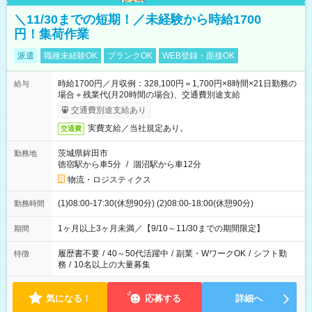
＼11/30までの短期！／未経験から時給1700
円！集荷作業
派遣
職種未経験OK
ブランクOK
WEB登録・面接OK
時給1700円／月収例：328,100円＝1,700円×8時間×21日勤務の
給与
場合＋残業代(月20時間の場合)、交通費別途支給
交通費別途支給あり
実費支給／当社規定あり。
交通費
茨城県鉾田市
勤務地
徳宿駅から車5分
/
涸沼駅から車12分
物流・ロジスティクス
(1)08:00-17:30(休憩90分) (2)08:00-18:00(休憩90分)
勤務時間
1ヶ月以上3ヶ月未満／【9/10～11/30までの期間限定】
期間
履歴書不要
/
40～50代活躍中
/
副業・WワークOK
/
シフト勤
特徴
務
/
10名以上の大量募集
気になる！
応募する
詳細へ