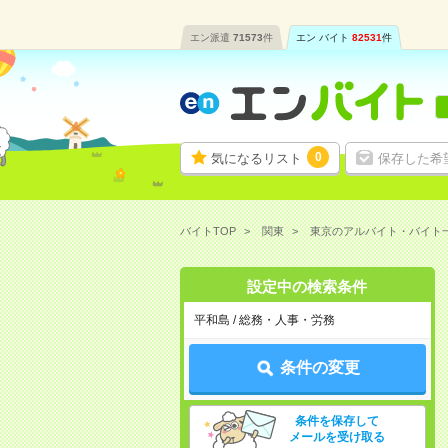
エン派遣
71573
件
エン バイト
82531
件
0
気になるリスト
保存した希
バイトTOP
関東
東京のアルバイト・バイト
設定中の検索条件
平和島 / 総務・人事・労務
条件の変更
条件を保存して
メールを受け取る