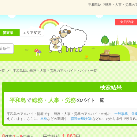
平和島駅で総務・人事・労務の
会員登録
エリア変更
関東版
望条件
一覧
平和島駅の総務・人事・労務のアルバイト・バイト一覧
検索結果
平和島
総務・人事・労務
で
のバイト一覧
平和島のアルバイト情報です。総務・人事・労務のアルバイトの他に、
一般事務
、
営
えています。さらに、
単発
などの期間や、
職種未経験OK
などのこだわり条件で絞り込
1,863
8
平均時給:
円
件中
1
～
8
件表示