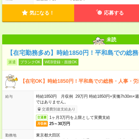
気になる！
応募する
未読
【在宅勤務多め】時給1850円！平和島での総
派遣
ブランクOK
WEB登録・面接OK
【在宅OK】時給1850円！平和島での総務・人事・労
時給1850円 月収例 29万円 時給1850円×実働7h30m
給与
ではありません。
交通費別途支給あり
1ヶ月3万円を上限として実費支給
交通費
25～30万円
月収例
東京都大田区
勤務地