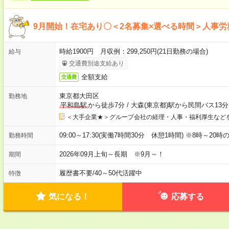
9月開始！在宅あり〇＜2名募集×選べる時間＞人事
時給1900円 月収例：299,250円(21日勤務の場合)
給与
交通費別途支給あり
全額支給
交通費
東京都大田区
勤務地
平和島駅
から徒歩7分
/
大森(東京都)駅から民間バス13分
＜大手企業★＞グループ会社の経理・人事・福利厚生など
09:00～17:30(実働7時間30分 休憩1時間) ※8時～2
勤務時間
2026年09月上旬～長期 ※9月～！
期間
履歴書不要
/
40～50代活躍中
特徴
気になる！
応募する