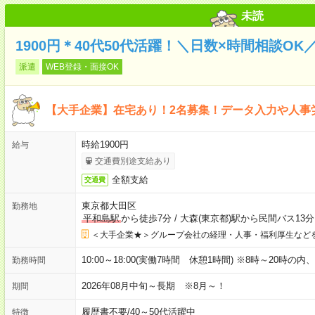
未読
1900円＊40代50代活躍！＼日数×時間相談O
派遣
WEB登録・面接OK
【大手企業】在宅あり！2名募集！データ入力や人事
時給1900円
給与
交通費別途支給あり
全額支給
交通費
東京都大田区
勤務地
平和島駅
から徒歩7分
/
大森(東京都)駅から民間バス13分
＜大手企業★＞グループ会社の経理・人事・福利厚生など
10:00～18:00(実働7時間 休憩1時間) ※8時～20時の
勤務時間
2026年08月中旬～長期 ※8月～！
期間
履歴書不要
/
40～50代活躍中
特徴