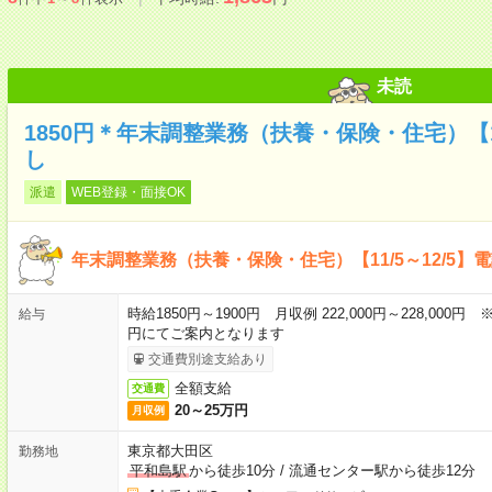
未読
1850円＊年末調整業務（扶養・保険・住宅）【11
し
派遣
WEB登録・面接OK
年末調整業務（扶養・保険・住宅）【11/5～12/5】
時給1850円～1900円 月収例 222,000円～228,00
給与
円にてご案内となります
交通費別途支給あり
全額支給
交通費
20～25万円
月収例
東京都大田区
勤務地
平和島駅
から徒歩10分
/
流通センター駅から徒歩12分