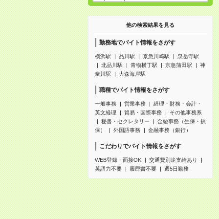
他の検索結果を見る
勤務地でバイト情報をさがす
横浜駅
品川駅
京急川崎駅
泉岳寺駅
北品川駅
青物横丁駅
京急蒲田駅
神
奈川駅
大森海岸駅
職種でバイト情報をさがす
一般事務
営業事務
経理・財務・会計・
英文経理
貿易・国際事務
その他事務系
秘書・セクレタリー
金融事務（生保・損
保）
外国語事務
金融事務（銀行）
こだわりでバイト情報をさがす
WEB登録・面接OK
交通費別途支給あり
英語力不要
履歴書不要
週5日勤務