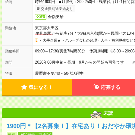
時給1900円 ■月収例：299,250円＋残業代（月21日間
給与
交通費別途支給あり
全額支給
交通費
東京都大田区
勤務地
平和島駅
から徒歩7分
/
大森(東京都)駅から民間バス13分
＜大手企業★＞グループ会社の経理・人事・福利厚生など
09:00～17:30(実働7時間30分 休憩1時間) ※8:00～
勤務時間
2026年08月中旬～長期 9月からの開始も可能です！ 
期間
履歴書不要
/
40～50代活躍中
特徴
気になる！
応募する
未読
1900円＊【2名募集！】在宅あり！おだやか
派遣
WEB登録・面接OK