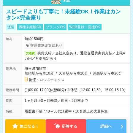
未読
スピードよりも丁寧に！未経験OK！作業はカン
タン×完全座り
派遣
職種未経験OK
ブランクOK
WEB登録・面接OK
時給1500円
給与
交通費別途支給あり
実費支給／当社規定あり。通勤交通費実費支払／上限4
交通費
万円／月※規定あり
埼玉県加須市
勤務地
加須駅から車10分
/
久喜駅から車20分
/
鴻巣駅から車20分
物流・ロジスティクス
(1)09:00-17:00(休憩60分) ※休憩（12:00-12:50、15:00-15:10）
勤務時間
1ヶ月以上3ヶ月未満／即日～9月末まで
期間
履歴書不要
/
40～50代活躍中
/
10名以上の大量募集
特徴
気になる！
応募する
詳細へ