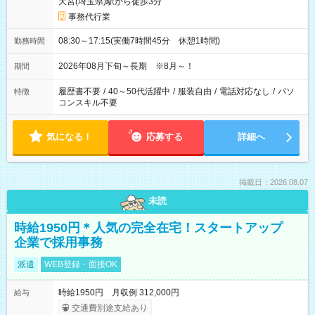
大宮(埼玉県)駅から徒歩3分
事務代行業
08:30～17:15(実働7時間45分 休憩1時間)
勤務時間
2026年08月下旬～長期 ※8月～！
期間
履歴書不要
/
40～50代活躍中
/
服装自由
/
電話対応なし
/
パソ
特徴
コンスキル不要
気になる！
応募する
詳細へ
掲載日：2026.08.07
未読
時給1950円＊人気の完全在宅！スタートアップ
企業で採用事務
派遣
WEB登録・面接OK
時給1950円 月収例 312,000円
給与
交通費別途支給あり