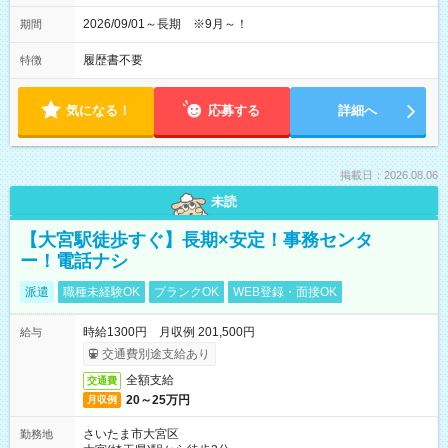
2026/09/01～長期 ※9月～！
期間
履歴書不要
特徴
気になる！
応募する
詳細へ
掲載日：2026.08.06
未読
【大宮駅徒歩すぐ】長期×安定！事務センタ
ー！電話ナシ
派遣
職種未経験OK
ブランクOK
WEB登録・面接OK
時給1300円 月収例 201,500円
給与
交通費別途支給あり
全額支給
交通費
20～25万円
月収例
さいたま市大宮区
勤務地