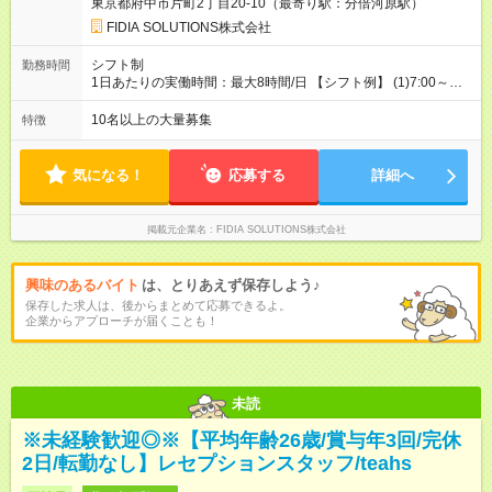
東京都府中市片町2丁目20-10（最寄り駅：分倍河原駅）
FIDIA SOLUTIONS株式会社
シフト制
勤務時間
1日あたりの実働時間：最大8時間/日 【シフト例】 (1)7:00～
16:00 (2)8:00～17:00 (3)13:00～22:00 (4)14:00～23:00
(5)22:00～7:00 (6)23:00～8:00
10名以上の大量募集
特徴
気になる！
応募する
詳細へ
掲載元企業名
FIDIA SOLUTIONS株式会社
興味のあるバイト
は、とりあえず保存しよう♪
保存した求人は、後からまとめて応募できるよ。
企業からアプローチが届くことも！
未読
※未経験歓迎◎※【平均年齢26歳/賞与年3回/完休
2日/転勤なし】レセプションスタッフ/teahs