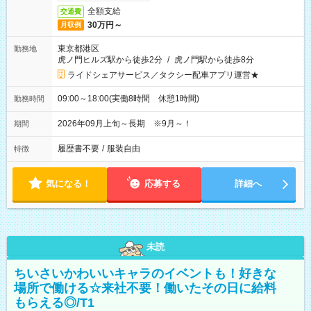
全額支給
交通費
30万円～
月収例
東京都港区
勤務地
虎ノ門ヒルズ駅から徒歩2分
/
虎ノ門駅から徒歩8分
ライドシェアサービス／タクシー配車アプリ運営★
09:00～18:00(実働8時間 休憩1時間)
勤務時間
2026年09月上旬～長期 ※9月～！
期間
履歴書不要
/
服装自由
特徴
気になる！
応募する
詳細へ
未読
ちいさいかわいいキャラのイベントも！好きな
場所で働ける☆来社不要！働いたその日に給料
もらえる◎/T1