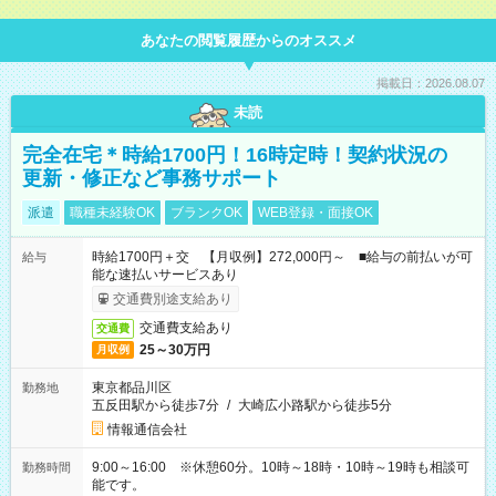
あなたの閲覧履歴からのオススメ
掲載日：2026.08.07
未読
完全在宅＊時給1700円！16時定時！契約状況の
更新・修正など事務サポート
派遣
職種未経験OK
ブランクOK
WEB登録・面接OK
時給1700円＋交 【月収例】272,000円～ ■給与の前払いが可
給与
能な速払いサービスあり
交通費別途支給あり
交通費支給あり
交通費
25～30万円
月収例
東京都品川区
勤務地
五反田駅から徒歩7分
/
大崎広小路駅から徒歩5分
情報通信会社
9:00～16:00 ※休憩60分。10時～18時・10時～19時も相談可
勤務時間
能です。