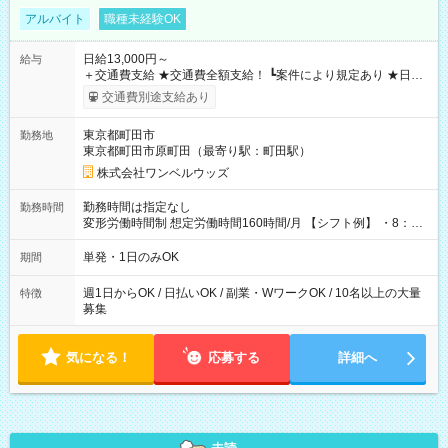
アルバイト
職種未経験OK
日給13,000円～
給与
＋交通費支給 ★交通費全額支給！ ┗案件により規定あり ★日払
いOK！（規定あり） ┗働いたその日に現金GET♪ お仕事後はコ
交通費別途支給あり
ンビニATMから 日払い分を引き落とせます！ 【試用期間】試
用期間なし
東京都町田市
勤務地
東京都町田市原町田（最寄り駅：町田駅）
株式会社ワンベルウッズ
勤務時間は指定なし
勤務時間
変形労働時間制 想定労働時間160時間/月 【シフト例】 ・8：00
～21：00
単発・1日のみOK
期間
週1日からOK / 日払いOK / 副業・WワークOK / 10名以上の大量
特徴
募集
気になる！
応募する
詳細へ