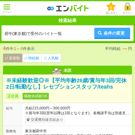
0
メニュー
気になる！
ログイン
検索結果
条件の変更
府中(東京都)で受付のバイト一覧
4
---
件中
1
～
4
件表示
平均時給:
円
新着順
時給順
人気順
未読
※未経験歓迎◎※【平均年齢26歳/賞与年3回/完休
2日/転勤なし】レセプションスタッフ/teahs
正社員
職種未経験OK
月給215,000円～300,000円
給与
※賞与年3回(翌年以降は2回となります)、各種諸手当は別途支
給！ ※能力・スキルを考慮し、ご相談の上で決定します。 【試
交通費別途支給あり
用期間】試用期間なし
東京都府中市
勤務地