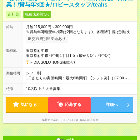
業！/賞与年3回★/ロビースタッフ/teahs
正社員
職種未経験OK
月給215,000円～300,000円
給与
※賞与年3回(翌年以降は2回となります)、各種諸手当は別途支
給！ ※能力・スキルを考慮し、ご相談の上で決定します。 【試
交通費別途支給あり
用期間】試用期間なし
東京都府中市
勤務地
東京都府中市府中町1丁目1-5（最寄り駅：府中駅）
FIDIA SOLUTIONS株式会社
シフト制
勤務時間
1日あたりの実働時間：最大8時間/日 【シフト例】 (1)7:00～
16:00 (2)8:00～17:00 (3)13:00～22:00 (4)14:00～23:00
(5)22:00～7:00 (6)23:00～8:00
10名以上の大量募集
特徴
気になる！
応募する
詳細へ
掲載元企業名
FIDIA SOLUTIONS株式会社