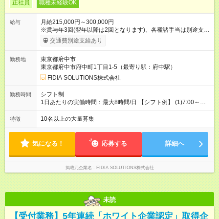
正社員
職種未経験OK
月給215,000円～300,000円
給与
※賞与年3回(翌年以降は2回となります)、各種諸手当は別途支
給！ ※能力・スキルを考慮し、ご相談の上で決定します。 【試
交通費別途支給あり
用期間】試用期間なし
東京都府中市
勤務地
東京都府中市府中町1丁目1-5（最寄り駅：府中駅）
FIDIA SOLUTIONS株式会社
シフト制
勤務時間
1日あたりの実働時間：最大8時間/日 【シフト例】 (1)7:00～
16:00 (2)8:00～17:00 (3)13:00～22:00 (4)14:00～23:00
(5)22:00～7:00 (6)23:00～8:00
10名以上の大量募集
特徴
気になる！
応募する
詳細へ
掲載元企業名
FIDIA SOLUTIONS株式会社
未読
【受付業務】5年連続「ホワイト企業認定」取得企