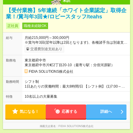
未読
【受付業務】5年連続「ホワイト企業認定」取得企
業！/賞与年3回★/ロビースタッフ/teahs
正社員
職種未経験OK
月給215,000円～300,000円
給与
※賞与年3回(翌年以降は2回となります)、各種諸手当は別途支
給！ ※能力・スキルを考慮し、ご相談の上で決定します。 【試
交通費別途支給あり
用期間】試用期間なし
東京都府中市
勤務地
東京都府中市片町2丁目20-10（最寄り駅：分倍河原駅）
FIDIA SOLUTIONS株式会社
シフト制
勤務時間
1日あたりの実働時間：最大8時間/日 【シフト例】 (1)7:00～
16:00 (2)8:00～17:00 (3)13:00～22:00 (4)14:00～23:00
(5)22:00～7:00 (6)23:00～8:00
10名以上の大量募集
特徴
気になる！
応募する
詳細へ
掲載元企業名
FIDIA SOLUTIONS株式会社