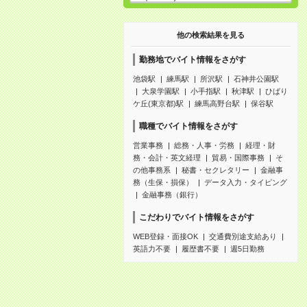
他の検索結果を見る
勤務地でバイト情報をさがす
池袋駅
練馬駅
所沢駅
石神井公園駅
大泉学園駅
小手指駅
秋津駅
ひばり
ケ丘(東京都)駅
練馬高野台駅
保谷駅
職種でバイト情報をさがす
営業事務
総務・人事・労務
経理・財
務・会計・英文経理
貿易・国際事務
そ
の他事務系
秘書・セクレタリー
金融事
務（生保・損保）
データ入力・タイピング
金融事務（銀行）
こだわりでバイト情報をさがす
WEB登録・面接OK
交通費別途支給あり
英語力不要
履歴書不要
週5日勤務