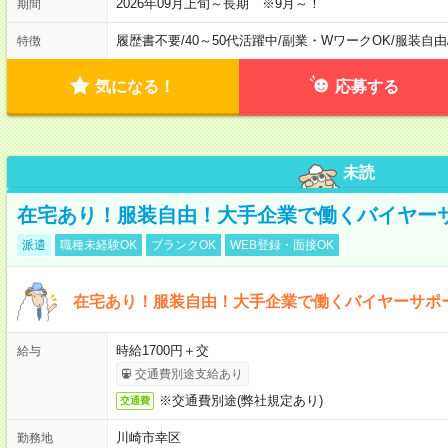
2026年09月上旬～長期 ※9月～！
期間
履歴書不要
/
40～50代活躍中
/
副業・WワークOK
/
服装自由
特徴
気になる！
応募する
未読
在宅あり！服装自由！大手企業で働くバイヤー
派遣
職種未経験OK
ブランクOK
WEB登録・面接OK
在宅あり！服装自由！大手企業で働くバイヤーサポ
時給1700円＋交
給与
交通費別途支給あり
※交通費別途(弊社規定あり)
交通費
川崎市幸区
勤務地