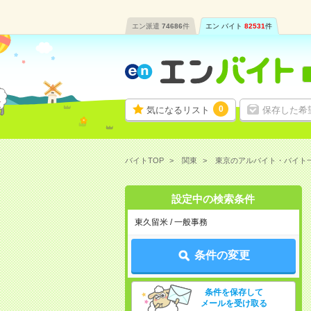
エン派遣
74686
件
エン バイト
82531
件
0
気になるリスト
保存した希
バイトTOP
関東
東京のアルバイト・バイト
設定中の検索条件
東久留米 / 一般事務
条件の変更
条件を保存して
メールを受け取る