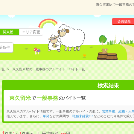
東久留米駅で一般事務の
会員登録
エリア変更
関東版
望条件
一覧
東久留米駅の一般事務のアルバイト・バイト一覧
検索結果
東久留米
一般事務
で
のバイト一覧
東久留米のアルバイト情報です。一般事務のアルバイトの他に、
営業事務
、
総務・人
揃えています。さらに、
単発
などの期間や、
職種未経験OK
などのこだわり条件で絞り
---
1
平均時給:
円
件中
1
～
1
件表示