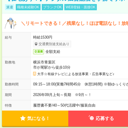
派遣
職種未経験OK
ブランクOK
WEB登録・面接OK
＼リモートできる！／残業なし！ほぼ電話なし！放
時給1530円
給与
交通費別途支給あり
全額支給
交通費
横浜市青葉区
勤務地
市が尾駅から徒歩10分
大手☆有線テレビによる放送事業・広告事業など♪
09:15～18:00(実働7時間45分 休憩1時間) ※朝ゆっく
勤務時間
2026年09月上旬～長期 ※9月～！
期間
履歴書不要
/
40～50代活躍中
/
服装自由
特徴
気になる！
応募する