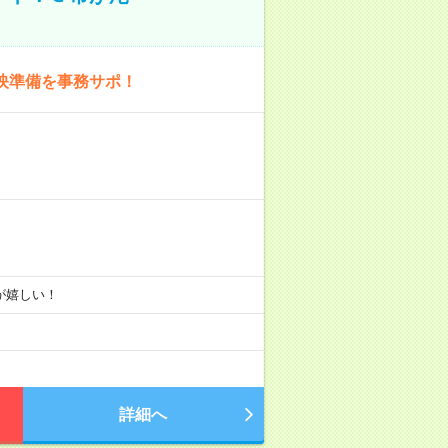
映準備を事務サポ！
りが嬉しい！
詳細へ