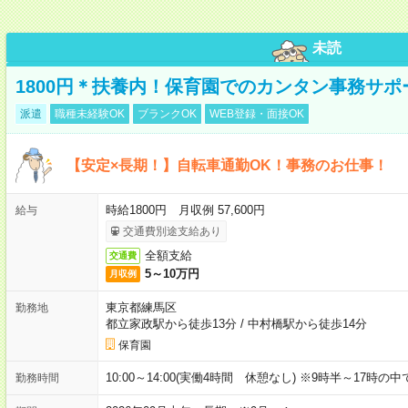
未読
1800円＊扶養内！保育園でのカンタン事務サ
派遣
職種未経験OK
ブランクOK
WEB登録・面接OK
【安定×長期！】自転車通勤OK！事務のお仕事！
時給1800円 月収例 57,600円
給与
交通費別途支給あり
全額支給
交通費
5～10万円
月収例
東京都練馬区
勤務地
都立家政駅から徒歩13分
/
中村橋駅から徒歩14分
保育園
10:00～14:00(実働4時間 休憩なし) ※9時半～17時
勤務時間