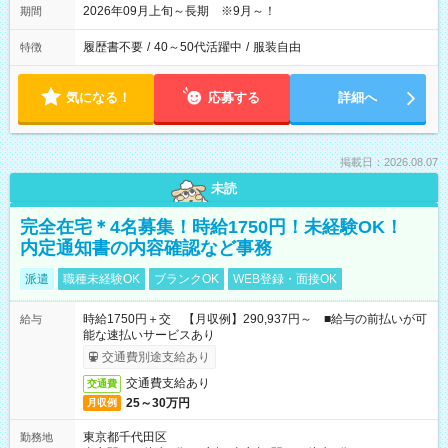
2026年09月上旬～長期 ※9月～！
期間
履歴書不要
/
40～50代活躍中
/
服装自由
特徴
気になる！
応募する
詳細へ
掲載日：2026.08.07
未読
完全在宅＊4名募集！時給1750円！未経験OK！
内定通知書の内容確認など事務
派遣
職種未経験OK
ブランクOK
WEB登録・面接OK
時給1750円＋交 【月収例】290,937円～ ■給与の前払いが可
給与
能な速払いサービスあり
交通費別途支給あり
交通費支給あり
交通費
25～30万円
月収例
東京都千代田区
勤務地