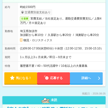
時給1500円
給与
交通費別途支給あり
実費支給／当社規定あり。通勤交通費実費支払／上限4
交通費
万円／月※規定あり
埼玉県加須市
勤務地
加須駅から車10分
/
久喜駅から車20分
/
鴻巣駅から車20分
物流・ロジスティクス
(1)09:00-17:00(休憩60分) ※休憩（12:00-12:50、15:00-15:10）
勤務時間
1ヶ月以上3ヶ月未満／即日～9月末まで
期間
履歴書不要
/
40～50代活躍中
/
10名以上の大量募集
特徴
気になる！
応募する
詳細へ
掲載日：2026.08.05
未読