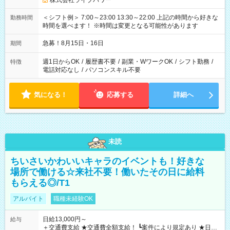
株式会社ライブパワー
＜シフト例＞ 7:00～23:00 13:30～22:00 上記の時間から好きな
勤務時間
時間を選べます！ ※時間は変更となる可能性があります
急募！8月15日・16日
期間
週1日からOK
/
履歴書不要
/
副業・WワークOK
/
シフト勤務
/
特徴
電話対応なし
/
パソコンスキル不要
気になる！
応募する
詳細へ
未読
ちいさいかわいいキャラのイベントも！好きな
場所で働ける☆来社不要！働いたその日に給料
もらえる◎/T1
アルバイト
職種未経験OK
日給13,000円～
給与
＋交通費支給 ★交通費全額支給！ ┗案件により規定あり ★日払