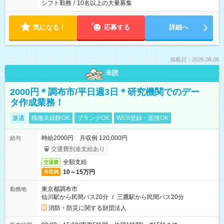
シフト勤務
/
10名以上の大量募集
気になる！
応募する
詳細へ
掲載日：2026.08.06
未読
2000円＊調布市/平日週3日＊研究機関でのデー
タ作成業務！
派遣
職種未経験OK
ブランクOK
WEB登録・面接OK
時給2000円 月収例 120,000円
給与
交通費別途支給あり
全額支給
交通費
10～15万円
月収例
東京都調布市
勤務地
仙川駅から民間バス20分
/
三鷹駅から民間バス20分
消防・防災に関する財団法人