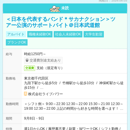
掲載日：2026.08.03
未読
＜日本を代表するバンド＊サカナクション＞ツ
アー公演のサポートバイト＠日本武道館
アルバイト
職種未経験OK
社会人未経験OK
大学生歓迎
ブランクOK
時給1250円～
給与
交通費別途支給あり
支給（規定有り）
交通費
東京都千代田区
勤務地
九段下駅から徒歩5分
/
竹橋駅から徒歩10分
/
神保町駅から徒
歩15分
/
…
株式会社ライブパワー
＜シフト例＞ 9:00～22:30 12:30～22:00 15:30～21:00 12:30～
勤務時間
19:00 12:30～22:00 上記の時間から好きな時間を選べます！ ※
時間は変更となる可能性があります
9月8日・9日
期間
週1日からOK
/
履歴書不要
/
副業・WワークOK
/
シフト勤務
/
特徴