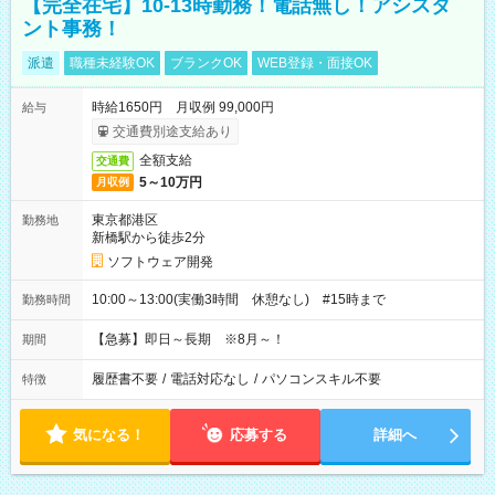
【完全在宅】10-13時勤務！電話無し！アシスタ
ント事務！
派遣
職種未経験OK
ブランクOK
WEB登録・面接OK
時給1650円 月収例 99,000円
給与
交通費別途支給あり
全額支給
交通費
5～10万円
月収例
東京都港区
勤務地
新橋駅から徒歩2分
ソフトウェア開発
10:00～13:00(実働3時間 休憩なし) #15時まで
勤務時間
【急募】即日～長期 ※8月～！
期間
履歴書不要
/
電話対応なし
/
パソコンスキル不要
特徴
気になる！
応募する
詳細へ