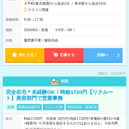
大手町(東京都)駅から徒歩1分
/
東京駅から徒歩10分
マスコミ関連
9:30～17:30
勤務時間
2026/9/1～長期 ※9月～OK！
期間
履歴書不要
/
服装自由
特徴
気になる！
応募する
詳細へ
掲載日：2026.08.07
未読
完全在宅＊未経験OK！時給1720円【リクルー
ト】美容部門で営業事務
派遣
職種未経験OK
ブランクOK
WEB登録・面接OK
時給1720円 月収例 28万円 時給1720円×実働8h×週5日×4週
給与
+残業5h ※月収例を保証するものではありません。※給与即受
取りサービス利用可（利用条件有）