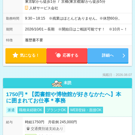
東京駅から徒歩1分
/
京橋(東京都)駅から徒歩5分
人材サービス会社
9:30～18:15 ※残業はほとんどありません。※休憩60分。
勤務時間
2026/10/01～長期 ※開始日はご相談可能です！ ※10月～！
期間
履歴書不要
特徴
気になる！
応募する
詳細へ
掲載日：2026.08.07
未読
1750円＊【図書館や博物館が好きなかたへ】本
に囲まれてお仕事＊事務
派遣
職種未経験OK
ブランクOK
WEB登録・面接OK
時給1750円 月収例 245,000円
給与
交通費別途支給あり