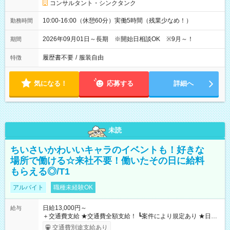
コンサルタント・シンクタンク
10:00-16:00（休憩60分）実働5時間（残業少なめ！）
勤務時間
2026年09月01日～長期 ※開始日相談OK ※9月～！
期間
履歴書不要
/
服装自由
特徴
気になる！
応募する
詳細へ
未読
ちいさいかわいいキャラのイベントも！好きな
場所で働ける☆来社不要！働いたその日に給料
もらえる◎/T1
アルバイト
職種未経験OK
日給13,000円～
給与
＋交通費支給 ★交通費全額支給！ ┗案件により規定あり ★日払
いOK！（規定あり） ┗働いたその日に現金GET♪ お仕事後はコ
交通費別途支給あり