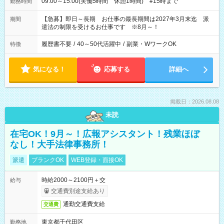
09:00～15:00(実働5時間 休憩1時間) #15時まで
勤務時間
【急募】即日～長期 お仕事の最長期間は2027年3月末迄 派
期間
遣法の制限を受けるお仕事です ※8月～！
履歴書不要
/
40～50代活躍中
/
副業・WワークOK
特徴
気になる！
応募する
詳細へ
掲載日：2026.08.08
未読
在宅OK！9月～！広報アシスタント！残業ほぼ
なし！大手法律事務所！
派遣
ブランクOK
WEB登録・面接OK
時給2000～2100円＋交
給与
交通費別途支給あり
通勤交通費支給
交通費
東京都千代田区
勤務地