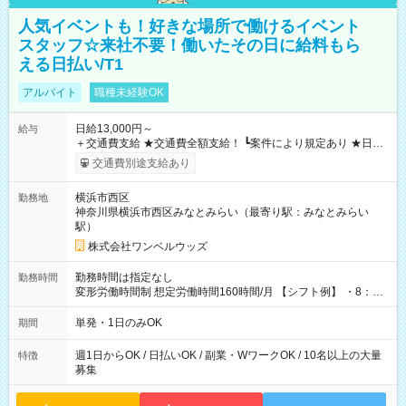
人気イベントも！好きな場所で働けるイベント
スタッフ☆来社不要！働いたその日に給料もら
える日払い/T1
アルバイト
職種未経験OK
日給13,000円～
給与
＋交通費支給 ★交通費全額支給！ ┗案件により規定あり ★日払
いOK！（規定あり） ┗働いたその日に現金GET♪ お仕事後はコ
交通費別途支給あり
ンビニATMから 日払い分を引き落とせます！ 【試用期間】試
用期間なし
横浜市西区
勤務地
神奈川県横浜市西区みなとみらい（最寄り駅：みなとみらい
駅）
株式会社ワンベルウッズ
勤務時間は指定なし
勤務時間
変形労働時間制 想定労働時間160時間/月 【シフト例】 ・8：00
～21：00
単発・1日のみOK
期間
週1日からOK / 日払いOK / 副業・WワークOK / 10名以上の大量
特徴
募集