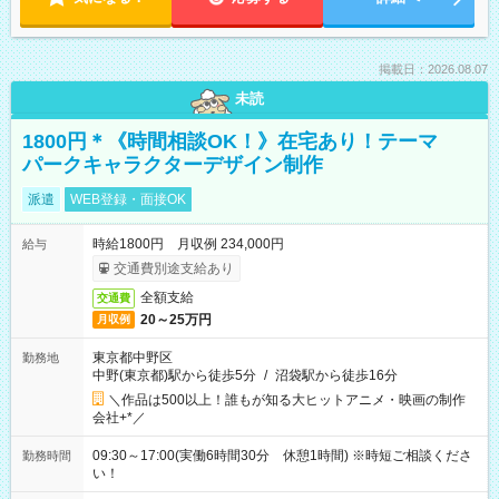
掲載日：2026.08.07
未読
1800円＊《時間相談OK！》在宅あり！テーマ
パークキャラクターデザイン制作
派遣
WEB登録・面接OK
時給1800円 月収例 234,000円
給与
交通費別途支給あり
全額支給
交通費
20～25万円
月収例
東京都中野区
勤務地
中野(東京都)駅から徒歩5分
/
沼袋駅から徒歩16分
＼作品は500以上！誰もが知る大ヒットアニメ・映画の制作
会社+*／
09:30～17:00(実働6時間30分 休憩1時間) ※時短ご相談くださ
勤務時間
い！