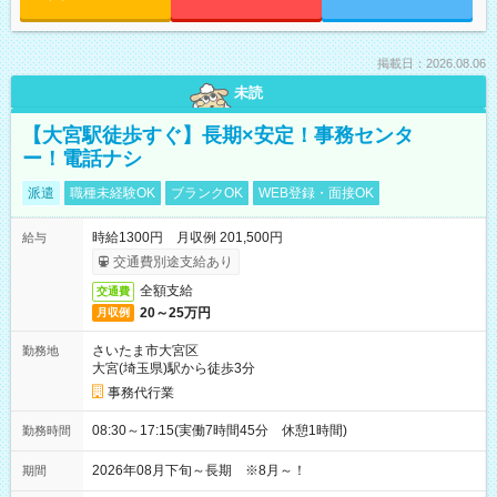
掲載日：2026.08.06
未読
【大宮駅徒歩すぐ】長期×安定！事務センタ
ー！電話ナシ
派遣
職種未経験OK
ブランクOK
WEB登録・面接OK
時給1300円 月収例 201,500円
給与
交通費別途支給あり
全額支給
交通費
20～25万円
月収例
さいたま市大宮区
勤務地
大宮(埼玉県)駅から徒歩3分
事務代行業
08:30～17:15(実働7時間45分 休憩1時間)
勤務時間
2026年08月下旬～長期 ※8月～！
期間