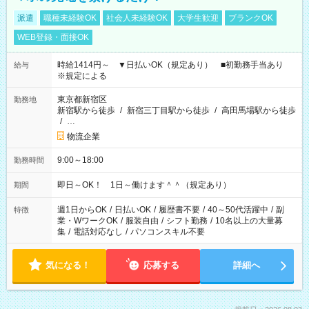
派遣
職種未経験OK
社会人未経験OK
大学生歓迎
ブランクOK
WEB登録・面接OK
時給1414円～ ▼日払いOK（規定あり） ■初勤務手当あり
給与
※規定による
東京都新宿区
勤務地
新宿駅から徒歩
/
新宿三丁目駅から徒歩
/
高田馬場駅から徒歩
/
…
物流企業
9:00～18:00
勤務時間
即日～OK！ 1日～働けます＾＾（規定あり）
期間
週1日からOK
/
日払いOK
/
履歴書不要
/
40～50代活躍中
/
副
特徴
業・WワークOK
/
服装自由
/
シフト勤務
/
10名以上の大量募
集
/
電話対応なし
/
パソコンスキル不要
気になる！
応募する
詳細へ