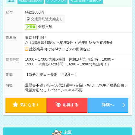
派遣
職種未経験OK
ブランクOK
WEB登録・面接OK
時給2600円
給与
交通費別途支給あり
全額支給
交通費
東京都中央区
勤務地
八丁堀(東京都)駅から徒歩2分
/
茅場町駅から徒歩6分
建設業界向けのAIサービスの提供など
10:00～17:00(実働6時間 休憩1時間) ※定時：10:00～
勤務時間
19:00（※終わりの時間：16:00～19:00で相談可！）
【急募】即日～長期 ※8月～！
期間
履歴書不要
/
40～50代活躍中
/
副業・WワークOK
/
服装自由
/
特徴
電話対応なし
/
パソコンスキル不要
気になる！
応募する
詳細へ
未読