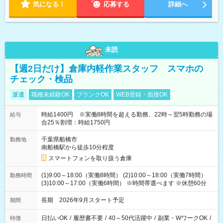
気になる！
応募する
詳細へ
未読
【週2日だけ】倉庫内軽作業スタッフ スマホの
チェック・検品
派遣
職種未経験OK
ブランクOK
WEB登録・面接OK
時給1400円 ※実働8時間を超える勤務、22時～翌5時勤務の場
給与
合25％割増：時給1750円
千葉県船橋市
勤務地
南船橋駅から徒歩10分程度
スマートフォンを取り扱う倉庫
(1)9:00～18:00（実働8時間） (2)10:00～18:00（実働7時間）
勤務時間
(3)10:00～17:00（実働6時間） ※時間帯選べます ※休憩60分
長期 2026年9月スタート予定
期間
日払いOK
/
履歴書不要
/
40～50代活躍中
/
副業・WワークOK
/
特徴