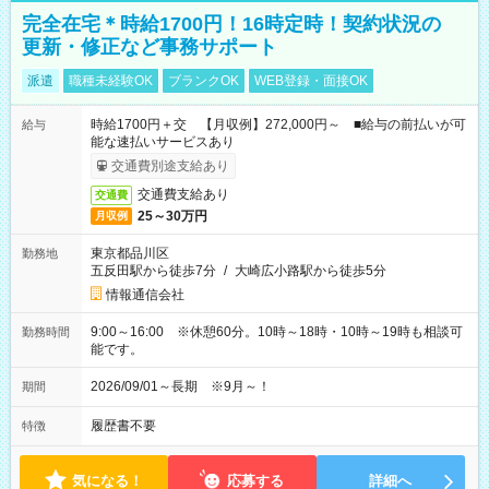
完全在宅＊時給1700円！16時定時！契約状況の
更新・修正など事務サポート
派遣
職種未経験OK
ブランクOK
WEB登録・面接OK
時給1700円＋交 【月収例】272,000円～ ■給与の前払いが可
給与
能な速払いサービスあり
交通費別途支給あり
交通費支給あり
交通費
25～30万円
月収例
東京都品川区
勤務地
五反田駅から徒歩7分
/
大崎広小路駅から徒歩5分
情報通信会社
9:00～16:00 ※休憩60分。10時～18時・10時～19時も相談可
勤務時間
能です。
2026/09/01～長期 ※9月～！
期間
履歴書不要
特徴
気になる！
応募する
詳細へ