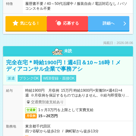
履歴書不要
/
40～50代活躍中
/
服装自由
/
電話対応なし
/
パソ
特徴
コンスキル不要
気になる！
応募する
詳細へ
掲載日：2026.08.06
未読
完全在宅＊時給1900円！週4日＆10～16時！メ
ディアコンサル企業で事務アシ
派遣
ブランクOK
WEB登録・面接OK
時給1900円 月収例 15万円 時給1900円×実働5h×週4日×4
給与
週 ※月収例を保証するものではありません。※給与即受取りサ
ービス利用可（利用条件有）
交通費別途支給あり
1ヶ月3万円を上限として実費支給
交通費
15～20万円
月収例
東京都千代田区
勤務地
四ツ谷駅から徒歩2分
/
麹町駅から徒歩13分