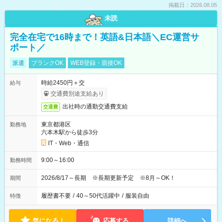
掲載日：2026.08.05
未読
完全在宅で16時まで！英語&日本語＼EC運営サ
ポート／
派遣
ブランクOK
WEB登録・面接OK
時給2450円＋交
給与
交通費別途支給あり
出社時の通勤交通費支給
交通費
東京都港区
勤務地
六本木駅から徒歩3分
IT・Web・通信
9:00～16:00
勤務時間
2026/8/17～長期 ※長期更新予定 ※8月～OK！
期間
履歴書不要
/
40～50代活躍中
/
服装自由
特徴
気になる！
応募する
詳細へ