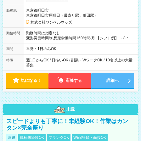
ンビニATMから 日払い分を引き落とせます！ 【試用期間】試
用期間なし
東京都町田市
勤務地
東京都町田市原町田（最寄り駅：町田駅）
株式会社ワンベルウッズ
勤務時間は指定なし
勤務時間
変形労働時間制 想定労働時間160時間/月 【シフト例】 ・8：00
～21：00
単発・1日のみOK
期間
週1日からOK / 日払いOK / 副業・WワークOK / 10名以上の大量
特徴
募集
気になる！
応募する
詳細へ
未読
スピードよりも丁寧に！未経験OK！作業はカン
タン×完全座り
派遣
職種未経験OK
ブランクOK
WEB登録・面接OK