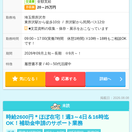
全額支給
交通費
20～25万円
月収例
埼玉県所沢市
勤務地
東所沢駅から徒歩10分
/
所沢駅から民間バス12分
■文芸資料の収集・保存・展示をおこなっています
09:00～17:00(実働7時間 休憩1時間) ※10時～18時もご相談OK
勤務時間
です！
2026年09月上旬～長期 ※9月～！
期間
履歴書不要
/
40～50代活躍中
特徴
気になる！
応募する
詳細へ
掲載日：2026.08.08
未読
時給2600円＊ほぼ在宅！週3～4日＆16時迄
OK！補助金申請のサポート業務