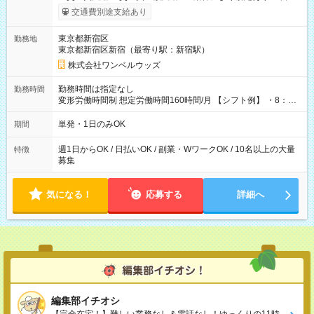
いOK！（規定あり） ┗働いたその日に現金GET♪ お仕事後はコ
交通費別途支給あり
ンビニATMから 日払い分を引き落とせます！ 【試用期間】試
用期間なし
東京都新宿区
勤務地
東京都新宿区新宿（最寄り駅：新宿駅）
株式会社ワンベルウッズ
勤務時間は指定なし
勤務時間
変形労働時間制 想定労働時間160時間/月 【シフト例】 ・8：00
～21：00
単発・1日のみOK
期間
週1日からOK / 日払いOK / 副業・WワークOK / 10名以上の大量
特徴
募集
気になる！
応募する
詳細へ
編集部イチオシ