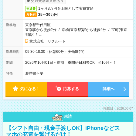
交通費別途支給あり
1ヶ月3万円を上限として実費支給
交通費
25～30万円
月収例
東京都千代田区
勤務地
東京駅から徒歩2分
/
京橋(東京都)駅から徒歩4分
/
宝町(東京
都)駅
/
…
株式会社 リクルート
09:30-18:30（休憩60分）実働8時間
勤務時間
2026年10月01日～長期 ※開始日相談OK ※10月～！
期間
履歴書不要
特徴
気になる！
応募する
詳細へ
掲載日：2026.08.07
未読
【シフト自由・現金手渡しOK】iPhoneなどス
マホの充電を繋げるだけ！