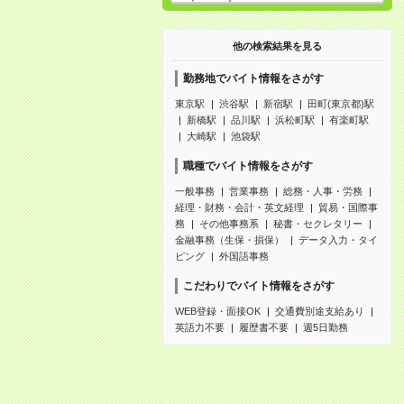
他の検索結果を見る
勤務地でバイト情報をさがす
東京駅
渋谷駅
新宿駅
田町(東京都)駅
新橋駅
品川駅
浜松町駅
有楽町駅
大崎駅
池袋駅
職種でバイト情報をさがす
一般事務
営業事務
総務・人事・労務
経理・財務・会計・英文経理
貿易・国際事
務
その他事務系
秘書・セクレタリー
金融事務（生保・損保）
データ入力・タイ
ピング
外国語事務
こだわりでバイト情報をさがす
WEB登録・面接OK
交通費別途支給あり
英語力不要
履歴書不要
週5日勤務