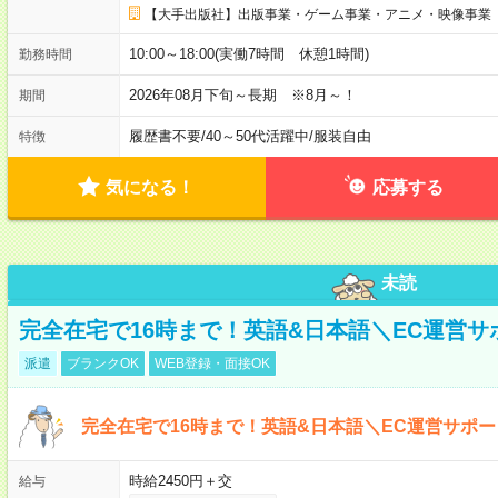
【大手出版社】出版事業・ゲーム事業・アニメ・映像事業
10:00～18:00(実働7時間 休憩1時間)
勤務時間
2026年08月下旬～長期 ※8月～！
期間
履歴書不要
/
40～50代活躍中
/
服装自由
特徴
気になる！
応募する
未読
完全在宅で16時まで！英語&日本語＼EC運営サ
派遣
ブランクOK
WEB登録・面接OK
完全在宅で16時まで！英語&日本語＼EC運営サポー
時給2450円＋交
給与