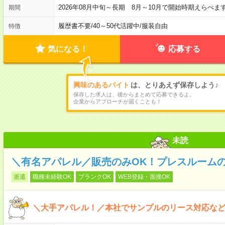
2026年08月中旬～長期 8月～10月で開始時期えらべま
期間
履歴書不要
/
40～50代活躍中
/
服装自由
特徴
気になる！
応募する
興味のあるバイト
は、とりあえず保存しよう♪
保存した求人は、後からまとめて応募できるよ。
企業からアプローチが届くことも！
未読
＼有名アパレル／販売のみOK！プレスルーム
派遣
職種未経験OK
ブランクOK
WEB登録・面接OK
＼大手アパレル！／本社でサンプルのリース対応など