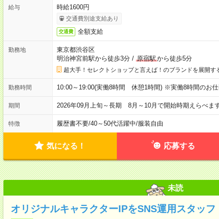
時給1600円
給与
交通費別途支給あり
全額支給
交通費
東京都渋谷区
勤務地
明治神宮前駅から徒歩3分
/
原宿駅
から徒歩5分
超大手！セレクトショップと言えば！のブランドを展開す
10:00～19:00(実働8時間 休憩1時間) ※実働8時間のお
勤務時間
2026年09月上旬～長期 8月～10月で開始時期えらべま
期間
履歴書不要
/
40～50代活躍中
/
服装自由
特徴
気になる！
応募する
未読
オリジナルキャラクターIPをSNS運用スタッフ