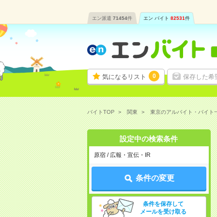
エン派遣
71454
件
エン バイト
82531
件
0
気になるリスト
保存した希
バイトTOP
関東
東京のアルバイト・バイト
設定中の検索条件
原宿 / 広報・宣伝・IR
条件の変更
条件を保存して
メールを受け取る