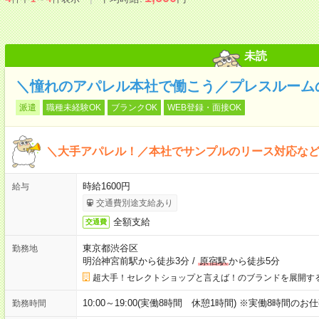
未読
＼憧れのアパレル本社で働こう／プレスルーム
派遣
職種未経験OK
ブランクOK
WEB登録・面接OK
＼大手アパレル！／本社でサンプルのリース対応など
時給1600円
給与
交通費別途支給あり
全額支給
交通費
東京都渋谷区
勤務地
明治神宮前駅から徒歩3分
/
原宿駅
から徒歩5分
超大手！セレクトショップと言えば！のブランドを展開す
10:00～19:00(実働8時間 休憩1時間) ※実働8時間のお
勤務時間