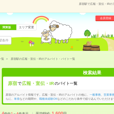
原宿駅で広報・宣伝・IR
会員登録
エリア変更
関東版
望条件
一覧
原宿駅の広報・宣伝・IRのアルバイト・バイト一覧
検索結果
原宿
広報・宣伝・IR
で
のバイト一覧
原宿のアルバイト情報です。広報・宣伝・IRのアルバイトの他に、
一般事務
、
営業事
らに、
単発
などの期間や、
職種未経験OK
などのこだわり条件で絞り込んでいただけま
1,600
4
平均時給:
円
件中
1
～
4
件表示