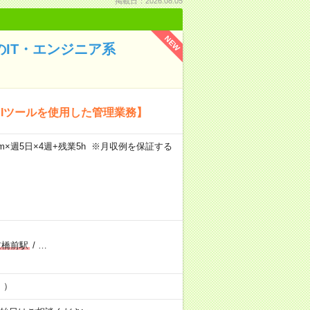
掲載日：2026.08.05
NEW
のIT・エンジニア系
BIツールを使用した管理業務】
30m×週5日×4週+残業5h ※月収例を保証する
重橋前駅
/
…
！）