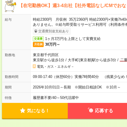
【在宅勤務OK】週3-4出社【社外電話なし/CMでお
時給2300円 月収例 35万2360円 時給2300円×実働7
給与
ありません。※給与即受取りサービス利用可（利用条件
交通費別途支給あり
1ヶ月3万円を上限として実費支給
交通費
30万円～
月収例
東京都千代田区
勤務地
東京駅から徒歩1分
/
大手町(東京都)駅から徒歩3分
/
二
電気・ガス・エネルギ－
09:00-17:40（休憩60分）実働7時間40分 （残業少なめ
勤務時間
2026年10月01日～長期 ※開始日相談OK ※10月～
期間
履歴書不要
/
40～50代活躍中
特徴
気になる！
応募する