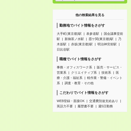
他の検索結果を見る
勤務地でバイト情報をさがす
大手町(東京都)駅
表参道駅
国会議事堂前
駅
新御茶ノ水駅
霞ケ関(東京都)駅
乃
木坂駅
赤坂(東京都)駅
明治神宮前駅
日比谷駅
職種でバイト情報をさがす
事務・オフィスワーク系
販売・サービス・
営業系
クリエイティブ系
技術系
医
療・介護・福祉系
軽作業・警備・イベント
系
調査・教育・その他
こだわりでバイト情報をさがす
WEB登録・面接OK
交通費別途支給あり
英語力不要
履歴書不要
週5日勤務