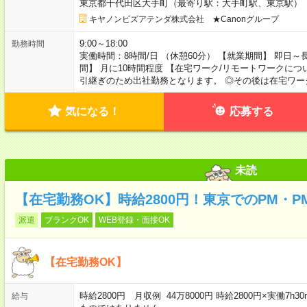
東京都千代田区大手町（最寄り駅：大手町駅、東京駅）
キヤノンビズアテンダ株式会社 ★Canonグループ
9:00～18:00
勤務時間
実働時間：8時間/日 （休憩60分） 【就業期間】 即日～
間】 月に10時間程度 【在宅ワーク/リモートワークにつ
引継ぎのため出社勤務となります。 ◎その後は在宅ワ
気になる！
応募する
未読
【在宅勤務OK】時給2800円！東京でのPM・P
派遣
ブランクOK
WEB登録・面接OK
【在宅勤務OK】
時給2800円 月収例 44万8000円 時給2800円×実働7h
給与