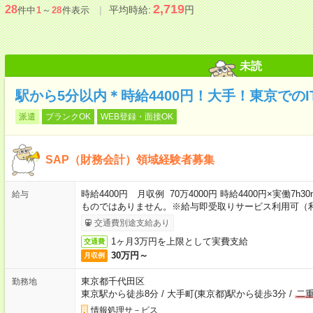
2,719
28
平均時給:
円
件中
1
～
28
件表示
未読
駅から5分以内＊時給4400円！大手！東京での
派遣
ブランクOK
WEB登録・面接OK
SAP（財務会計）領域経験者募集
時給4400円 月収例 70万4000円 時給4400円×実働7h
給与
ものではありません。※給与即受取りサービス利用可（
交通費別途支給あり
1ヶ月3万円を上限として実費支給
交通費
30万円～
月収例
東京都千代田区
勤務地
東京駅から徒歩8分
/
大手町(東京都)駅から徒歩3分
/
二
情報処理サ－ビス