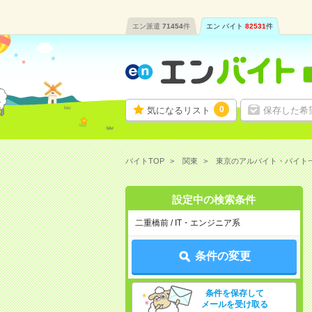
エン派遣
71454
件
エン バイト
82531
件
0
気になるリスト
保存した希
バイトTOP
関東
東京のアルバイト・バイト
設定中の検索条件
二重橋前 / IT・エンジニア系
条件の変更
条件を保存して
メールを受け取る