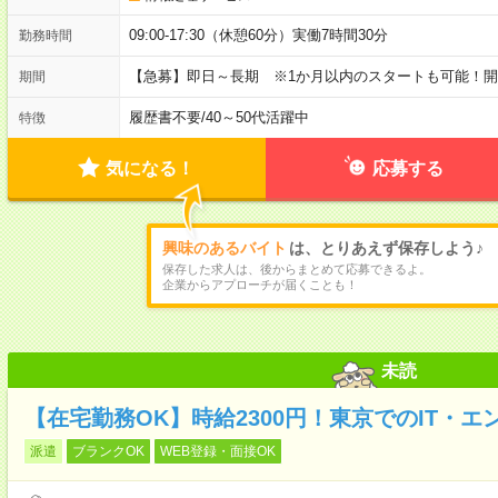
09:00-17:30（休憩60分）実働7時間30分
勤務時間
【急募】即日～長期 ※1か月以内のスタートも可能！
期間
履歴書不要
/
40～50代活躍中
特徴
気になる！
応募する
興味のあるバイト
は、とりあえず保存しよう♪
保存した求人は、後からまとめて応募できるよ。
企業からアプローチが届くことも！
未読
【在宅勤務OK】時給2300円！東京でのIT・エ
派遣
ブランクOK
WEB登録・面接OK