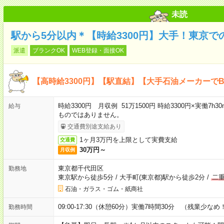
未読
駅から5分以内＊【時給3300円】大手！東京で
派遣
ブランクOK
WEB登録・面接OK
【高時給3300円】【駅直結】【大手石油メーカーで
時給3300円 月収例 51万1500円 時給3300円×実働7h
給与
ものではありません。
交通費別途支給あり
1ヶ月3万円を上限として実費支給
交通費
30万円～
月収例
東京都千代田区
勤務地
東京駅から徒歩5分
/
大手町(東京都)駅から徒歩2分
/
二
石油・ガラス・ゴム・紙商社
09:00-17:30（休憩60分）実働7時間30分 （残業少なめ
勤務時間