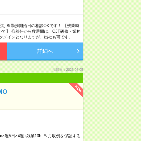
長期 ※勤務開始日の相談OKです！ 【残業時
いて】 ◎着任から数週間は、OJT研修・業務
ークメインとなりますが、出社も可です。
詳細へ
掲載日：2026.08.05
NEW
MO
30m×週5日×4週+残業10h ※月収例を保証する