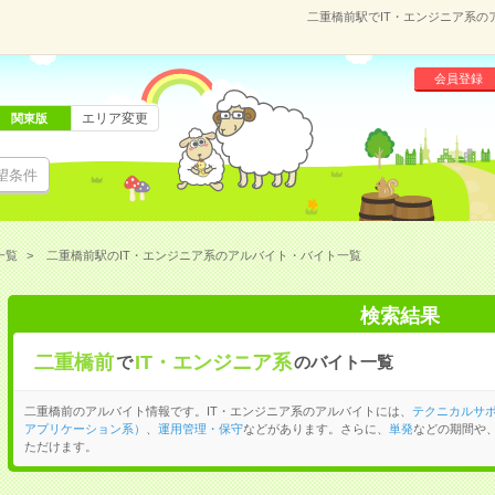
二重橋前駅でIT・エンジニア系
会員登録
エリア変更
関東版
望条件
一覧
二重橋前駅のIT・エンジニア系のアルバイト・バイト一覧
検索結果
二重橋前
IT・エンジニア系
で
のバイト一覧
二重橋前のアルバイト情報です。IT・エンジニア系のアルバイトには、
テクニカルサ
アプリケーション系）
、
運用管理・保守
などがあります。さらに、
単発
などの期間や
ただけます。