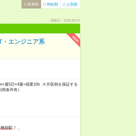
新着順
時給順
人気順
掲載日：2026.08.07
NEW
IT・エンジニア系
30m×週5日×4週+残業10h ※月収例を保証する
利用条件有）
重橋前駅
/
…