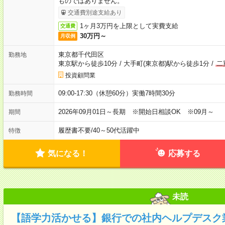
ものではありません。
交通費別途支給あり
1ヶ月3万円を上限として実費支給
交通費
30万円～
月収例
東京都千代田区
勤務地
東京駅から徒歩10分
/
大手町(東京都)駅から徒歩1分
/
二
投資顧問業
09:00-17:30（休憩60分）実働7時間30分
勤務時間
2026年09月01日～長期 ※開始日相談OK ※09月～
期間
履歴書不要
/
40～50代活躍中
特徴
気になる！
応募する
未読
【語学力活かせる】銀行での社内ヘルプデスク