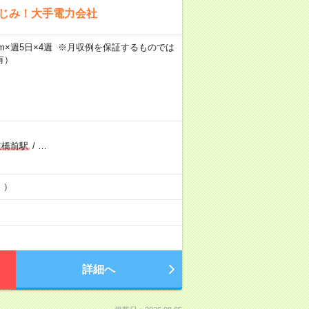
なじみ！大手電力会社
h40m×週5日×4週 ※月収例を保証するものでは
有）
重橋前駅
/
…
！）
詳細へ