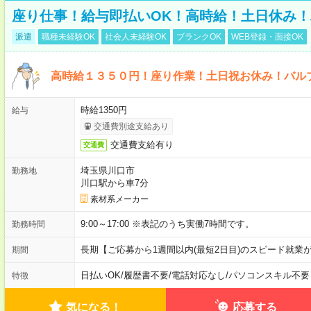
座り仕事！給与即払いOK！高時給！土日休み
派遣
職種未経験OK
社会人未経験OK
ブランクOK
WEB登録・面接OK
高時給１３５０円！座り作業！土日祝お休み！バル
時給1350円
給与
交通費別途支給あり
交通費支給有り
交通費
埼玉県川口市
勤務地
川口駅から車7分
素材系メーカー
9:00～17:00 ※表記のうち実働7時間です。
勤務時間
長期【ご応募から1週間以内(最短2日目)のスピード就業
期間
日払いOK
/
履歴書不要
/
電話対応なし
/
パソコンスキル不要
特徴
気になる！
応募する