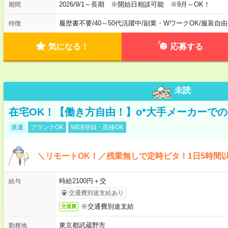
2026/9/1～長期 ※開始日相談可能 ※9月～OK！
期間
履歴書不要
/
40～50代活躍中
/
副業・WワークOK
/
服装自由
特徴
気になる！
応募する
未読
在宅OK！【働き方自由！】o*大手メーカーでの
派遣
ブランクOK
WEB登録・面接OK
＼リモートOK！／残業無しで定時ピタ！1日5時間
時給2100円＋交
給与
交通費別途支給あり
※交通費別途支給
交通費
東京都武蔵野市
勤務地