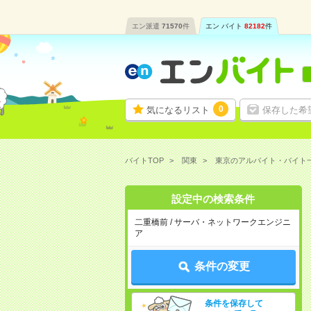
エン派遣
71570
件
エン バイト
82182
件
0
気になるリスト
保存した希
バイトTOP
関東
東京のアルバイト・バイト
設定中の検索条件
二重橋前 / サーバ・ネットワークエンジニ
ア
条件の変更
条件を保存して