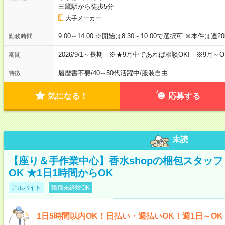
三鷹駅から徒歩5分
大手メーカー
9:00～14:00 ※開始は8:30～10:00で選択可 ※本件は
勤務時間
2026/9/1～長期 ※★9月中であれば相談OK! ※9月～O
期間
履歴書不要
/
40～50代活躍中
/
服装自由
特徴
気になる！
応募する
未読
【座り＆手作業中心】香水shopの梱包スタッフ 
OK ★1日1時間からOK
アルバイト
職種未経験OK
1日5時間以内OK！日払い・週払いOK！週1日～O