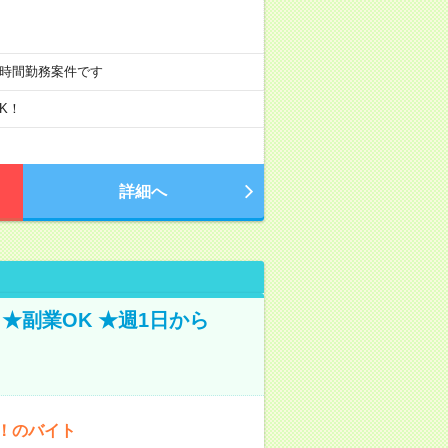
週20時間勤務案件です
K！
詳細へ
★副業OK ★週1日から
K！のバイト