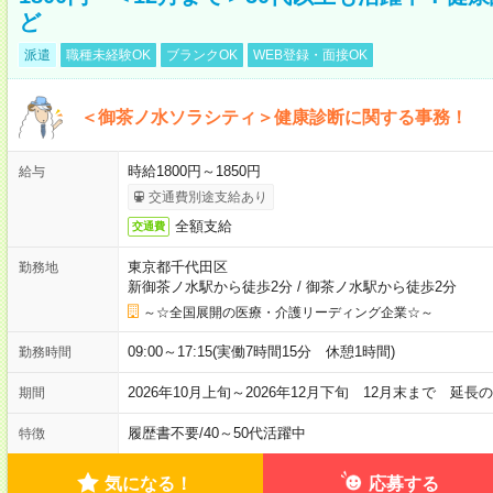
ど
派遣
職種未経験OK
ブランクOK
WEB登録・面接OK
＜御茶ノ水ソラシティ＞健康診断に関する事務！
時給1800円～1850円
給与
交通費別途支給あり
全額支給
交通費
東京都千代田区
勤務地
新御茶ノ水駅から徒歩2分
/
御茶ノ水駅から徒歩2分
～☆全国展開の医療・介護リーディング企業☆～
09:00～17:15(実働7時間15分 休憩1時間)
勤務時間
2026年10月上旬～2026年12月下旬 12月末まで 延
期間
履歴書不要
/
40～50代活躍中
特徴
気になる！
応募する