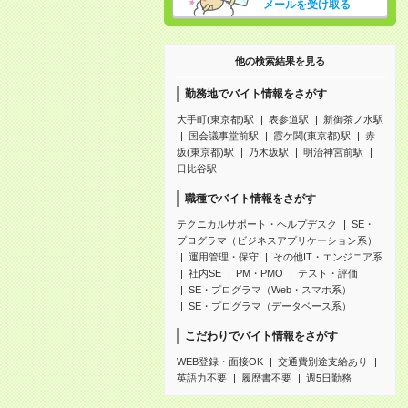
メールを受け取る
他の検索結果を見る
勤務地でバイト情報をさがす
大手町(東京都)駅
表参道駅
新御茶ノ水駅
国会議事堂前駅
霞ケ関(東京都)駅
赤
坂(東京都)駅
乃木坂駅
明治神宮前駅
日比谷駅
職種でバイト情報をさがす
テクニカルサポート・ヘルプデスク
SE・
プログラマ（ビジネスアプリケーション系）
運用管理・保守
その他IT・エンジニア系
社内SE
PM・PMO
テスト・評価
SE・プログラマ（Web・スマホ系）
SE・プログラマ（データベース系）
こだわりでバイト情報をさがす
WEB登録・面接OK
交通費別途支給あり
英語力不要
履歴書不要
週5日勤務