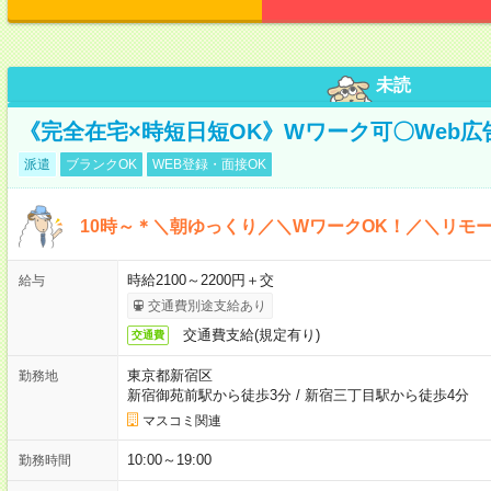
未読
《完全在宅×時短日短OK》Wワーク可〇Web
派遣
ブランクOK
WEB登録・面接OK
10時～＊＼朝ゆっくり／＼WワークOK！／＼リモー
時給2100～2200円＋交
給与
交通費別途支給あり
交通費支給(規定有り)
交通費
東京都新宿区
勤務地
新宿御苑前駅から徒歩3分
/
新宿三丁目駅から徒歩4分
マスコミ関連
10:00～19:00
勤務時間