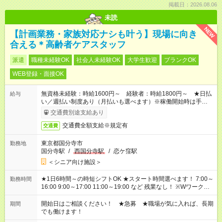
掲載日：2026.08.06
未読
NEW
【計画業務・家族対応ナシも叶う】現場に向き
合える＊高齢者ケアスタッフ
派遣
職種未経験OK
社会人未経験OK
大学生歓迎
ブランクOK
WEB登録・面接OK
無資格未経験：時給1600円～ 経験者：時給1800円～ ★日払
給与
い／週払い制度あり（月払いも選べます）※稼働開始時は手続き
完了次第のお支払いとなります。
交通費別途支給あり
交通費全額支給※規定有
交通費
東京都国分寺市
勤務地
国分寺駅
/
西国分寺駅
/
恋ケ窪駅
＜シニア向け施設＞
★1日6時間～の時短シフトOK ★スタート時間選べます！ 7:00～
勤務時間
16:00 9:00～17:00 11:00～19:00 など 残業なし！ ※Wワークの
場合、他のお仕事と合わせ週40時間超の就業はご案内できませ
ん ※法令に基づき、週20時間以上勤務は社会保険への加入対象
開始日はご相談ください！ ★急募 ★職場が気に入れば、長期
期間
となります ※労働者派遣法（日雇い派遣の原則禁止）により、
でも働けます！
短時間・短期間の就業はご案内が難しい場合があります