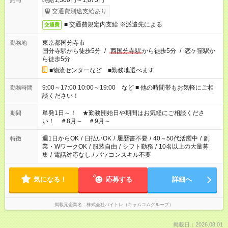
時給1,300円～1,875円
給与
交通費別途支給あり
■ 交通費規定内支給 ※派遣先による
交通費
東京都国分寺市
勤務地
国分寺駅から徒歩5分
/
西国分寺駅
から徒歩5分
/
恋ケ窪駅か
ら徒歩5分
■物流センターなど ■勤務地選べます
9:00～17:00 10:00～19:00 など ■ 他の時間帯もお気軽にご相
勤務時間
談ください！
単発1日～！ ★勤務開始日や期間はお気軽にご相談くださ
期間
い！ ＃8月～ ＃9月～
週1日からOK
/
日払いOK
/
履歴書不要
/
40～50代活躍中
/
副
特徴
業・WワークOK
/
服装自由
/
シフト勤務
/
10名以上の大量募
集
/
電話対応なし
/
パソコンスキル不要
気になる！
応募する
詳細へ
掲載元企業名
株式会社バイトレ（キャムコムグループ）
掲載日：2026.08.01