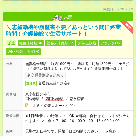
掲載日：2026.08.03
未読
NEW
＼志望動機や履歴書不要／あっという間に終業
時間！介護施設で生活サポート！
派遣
職種未経験OK
社会人未経験OK
大学生歓迎
ブランクOK
WEB登録・面接OK
無資格未経験：時給1600円～ 経験者：時給1800円～ ★日払
給与
い／週払い制度あり（月払いも選べます）※稼働開始時は手続き
完了次第のお支払いとなります。
交通費別途支給あり
交通費支給※規定有
交通費
東京都国分寺市
勤務地
国分寺駅
/
西国分寺駅
/
恋ケ窪駅
〈お近くの老人ホームなど〉
★1日6時間～の時短シフトOK ★都合に合わせてシフトが決めら
勤務時間
れます シフト例： 7：00～16：00 9：00～15：00 9：00～
18：00 11：00～20：00 など ※Wワークの場合、他のお仕事と
合わせ週40時間超の就業はご案内できません ※法令に基づき、
長期のお仕事です。開始日はご相談ください！ ★急募
期間
週20時間以上勤務は社会保険への加入対象となります ※労働者