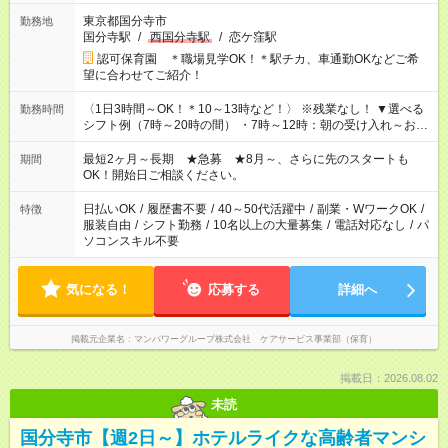
東京都国分寺市
勤務地
国分寺駅
/
西国分寺駅
/
恋ケ窪駅
認可保育園 ＊職場見学OK！＊駅チカ、車通勤OKなどご希
望に合わせてご紹介！
〈1日3時間～OK！＊10～13時など！〉 ※残業なし！ ▼選べる
勤務時間
シフト例（7時～20時の間） ・7時～12時：朝の受け入れ～お昼
の準備 ・10時～13時：園児の見守り～お昼の補助 ・9時～16
時：帰りの会まで！子供の成長を見守る ・15時～20時：夜のお
最短2ヶ月～長期 ★急募 ★8月～、さらに先のスタートも
期間
迎えサポート
OK！開始日ご相談ください。
日払いOK
/
履歴書不要
/
40～50代活躍中
/
副業・WワークOK
/
特徴
服装自由
/
シフト勤務
/
10名以上の大量募集
/
電話対応なし
/
パ
ソコンスキル不要
気になる！
応募する
詳細へ
掲載元企業名
マンパワーグループ株式会社 ケアサービス事業部（保育）
掲載日：2026.08.02
未読
国分寺市【週2日～】ホテルライクな高齢者マンシ