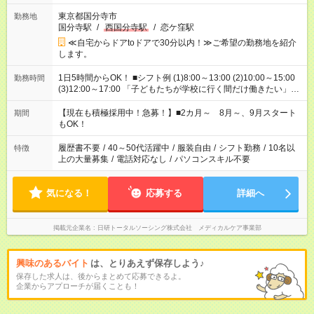
東京都国分寺市
勤務地
国分寺駅
/
西国分寺駅
/
恋ケ窪駅
≪自宅からドアtoドアで30分以内！≫ご希望の勤務地を紹介
します。
1日5時間からOK！ ■シフト例 (1)8:00～13:00 (2)10:00～15:00
勤務時間
(3)12:00～17:00 「子どもたちが学校に行く間だけ働きたい」
「余裕を持って夕飯の準備がしたい」 「午前中は働いて、午後
はプライベートの時間にしたい」 など、ご希望を教えてくださ
【現在も積極採用中！急募！】■2カ月～ 8月～、9月スタート
期間
いね。 ※Wワーク希望の方へ 今ご覧のお仕事で希望する勤務時
もOK！
間と、もう1つのお仕事の勤務時間。 合計で週40時間を超える
場合は応募できません。
履歴書不要
/
40～50代活躍中
/
服装自由
/
シフト勤務
/
10名以
特徴
上の大量募集
/
電話対応なし
/
パソコンスキル不要
気になる！
応募する
詳細へ
掲載元企業名
日研トータルソーシング株式会社 メディカルケア事業部
興味のあるバイト
は、とりあえず保存しよう♪
保存した求人は、後からまとめて応募できるよ。
企業からアプローチが届くことも！