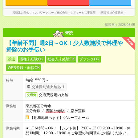
掲載元企業名
マンパワーグループ株式会社 ケアサービス事業部 （医療福祉介護関連）
掲載日：2026.08.05
未読
NEW
【年齢不問】週2日～OK！少人数施設で料理や
掃除のお手伝い
派遣
職種未経験OK
社会人未経験OK
ブランクOK
WEB登録・面接OK
時給1550円～
給与
交通費別途支給あり
交通費規定内支給
交通費
東京都国分寺市
勤務地
国分寺駅
/
西国分寺駅
/
恋ケ窪駅
【勤務地選べます】グループホーム
★1日6時間～OK！ 【シフト例】 7:00～13:00 9:00～18:00（休
勤務時間
憩1時間） 12:00～18:00 ※ご希望の時間帯をご相談ください。