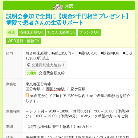
未読
説明会参加で全員に【現金2千円相当プレゼント】
病院で患者さんの生活サポート
派遣
職種未経験OK
社会人未経験OK
ブランクOK
WEB登録・面接OK
無資格未経験：時給1350円～ ■週払いOK ■扶養内OK ■日収
給与
1万800円以上
交通費別途支給あり
交通費全額支給
交通費
東京都国分寺市
勤務地
国分寺駅
/
西国分寺駅
/
恋ケ窪駅
≪自宅からドアtoドアで30分以内！≫ご希望の勤務地を紹介
します。
～シフト例～ 9:00～18:00（休憩60分） 7:00～16:00（休憩60
勤務時間
分） 10:00～19:00（休憩60分） ※Wワーク希望の方へ 今ご覧の
お仕事で希望する勤務時間と、もう1つのお仕事の勤務時間の合
計が 週40時間を超えなければOKです。
【現在も積極採用中！急募！】■2カ月～
期間
履歴書不要
/
40～50代活躍中
/
服装自由
/
シフト勤務
/
10名以
特徴