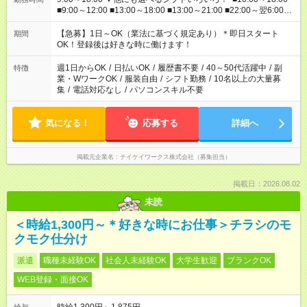
■9:00～12:00 ■13:00～18:00 ■13:00～21:00 ■22:00～翌6:00
など あなたの希望を教えてください！
【急募】1日～OK（業法に基づく規定あり）＊即日スタート
期間
OK！登録後は好きな時に働けます！
週1日からOK
/
日払いOK
/
履歴書不要
/
40～50代活躍中
/
副
特徴
業・WワークOK
/
服装自由
/
シフト勤務
/
10名以上の大量募
集
/
電話対応なし
/
パソコンスキル不要
気になる！
応募する
詳細へ
掲載元企業名
テイケイワークス株式会社（募集担当）
掲載日：2026.08.02
未読
＜時給1,300円～＊好きな時にお仕事＞チラシのモ
クモク仕分け
派遣
職種未経験OK
社会人未経験OK
大学生歓迎
ブランクOK
WEB登録・面接OK