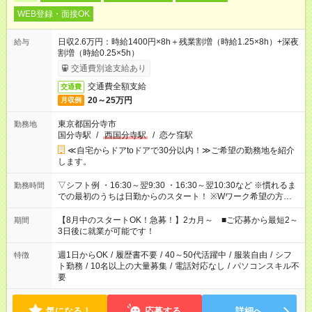
WEB登録・面接OK
日収2.6万円：時給1400円×8h＋残業割増（時給1.25×8h）+深夜
給与
割増（時給0.25×5h）
交通費別途支給あり
交通費全額支給
交通費
20～25万円
月収例
東京都国分寺市
勤務地
国分寺駅
/
西国分寺駅
/
恋ケ窪駅
≪自宅からドアtoドアで30分以内！≫ご希望の勤務地を紹介
します。
▽シフト例 ・16:30～翌9:30 ・16:30～翌10:30など ※慣れるま
勤務時間
での最初のうちは日勤からのスタート！ ※Wワーク希望の方へ
今ご覧のお仕事で希望する勤務時間と、もう1つのお仕事の勤務
時間。 合計で週40時間を超える場合は応募できません。
【8月中のスタートOK！急募！】2カ月～ ■ご応募から最短2～
期間
3日後に就業が可能です！
週1日からOK
/
履歴書不要
/
40～50代活躍中
/
服装自由
/
シフ
特徴
ト勤務
/
10名以上の大量募集
/
電話対応なし
/
パソコンスキル不
要
気になる！
応募する
詳細へ