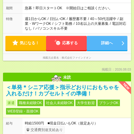
急募！即日スタートOK ※開始日はご相談ください。
期間
週1日からOK
/
日払いOK
/
履歴書不要
/
40～50代活躍中
/
副
特徴
業・WワークOK
/
シフト勤務
/
10名以上の大量募集
/
電話対応
なし
/
パソコンスキル不要
気になる！
応募する
詳細へ
掲載元企業名
株式会社ファインドオン
掲載日：2026.08.03
未読
NEW
＜単発＊シニア応援＞指示どおりにおもちゃを
入れるだけ！カプセルトイの準備！
派遣
職種未経験OK
社会人未経験OK
大学生歓迎
ブランクOK
WEB登録・面接OK
時給1500円 ■現金日払いもOK（規定あり）
給与
交通費別途支給あり