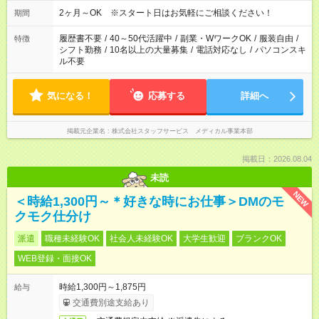
※日勤、夜勤のみ、変則的な勤務等も相談OK！
2ヶ月～OK ※スタート日はお気軽にご相談ください！
期間
履歴書不要
/
40～50代活躍中
/
副業・WワークOK
/
服装自由
/
特徴
シフト勤務
/
10名以上の大量募集
/
電話対応なし
/
パソコンスキ
ル不要
気になる！
応募する
詳細へ
掲載元企業名
株式会社スタッフサービス メディカル事業本部
掲載日：2026.08.04
未読
NEW
＜時給1,300円～＊好きな時にお仕事＞DMのモ
クモク仕分け
派遣
職種未経験OK
社会人未経験OK
大学生歓迎
ブランクOK
WEB登録・面接OK
時給1,300円～1,875円
給与
交通費別途支給あり