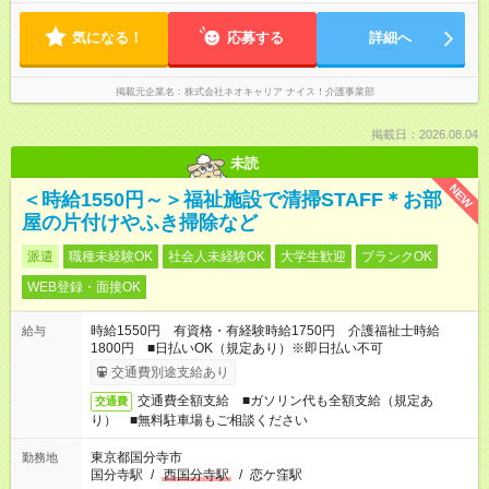
気になる！
応募する
詳細へ
掲載元企業名
株式会社ネオキャリア ナイス！介護事業部
掲載日：2026.08.04
未読
NEW
＜時給1550円～＞福祉施設で清掃STAFF＊お部
屋の片付けやふき掃除など
派遣
職種未経験OK
社会人未経験OK
大学生歓迎
ブランクOK
WEB登録・面接OK
時給1550円 有資格・有経験時給1750円 介護福祉士時給
給与
1800円 ■日払いOK（規定あり）※即日払い不可
交通費別途支給あり
交通費全額支給 ■ガソリン代も全額支給（規定あ
交通費
り） ■無料駐車場もご相談ください
東京都国分寺市
勤務地
国分寺駅
/
西国分寺駅
/
恋ケ窪駅