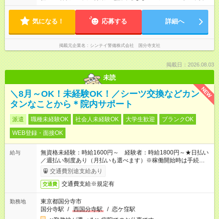
気になる！
応募する
詳細へ
掲載元企業名
シンテイ警備株式会社 国分寺支社
掲載日：2026.08.03
未読
NEW
＼8月～OK！未経験OK！／シーツ交換などカン
タンなことから＊院内サポート
派遣
職種未経験OK
社会人未経験OK
大学生歓迎
ブランクOK
WEB登録・面接OK
無資格未経験：時給1600円～ 経験者：時給1800円～★日払い
給与
／週払い制度あり（月払いも選べます）※稼働開始時は手続き完
了次第のお支払いとなります。
交通費別途支給あり
交通費支給※規定有
交通費
東京都国分寺市
勤務地
国分寺駅
/
西国分寺駅
/
恋ケ窪駅