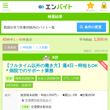
0
メニュー
気になる！
ログイン
検索結果
条件の変更
西国分寺で扶養控除内のバイト一覧
45
1,500
件中
1
～
45
件表示
平均時給:
円
新着順
時給順
人気順
掲載日：2026.08.06
未読
NEW
【フルタイム以外の働き方】週4日～時短もOK
＊病院でのサポート業務
派遣
職種未経験OK
社会人未経験OK
ブランクOK
WEB登録・面接OK
無資格未経験：時給1350円～ ■週払いOK ■扶養内OK
給与
交通費別途支給あり
交通費全額支給
交通費