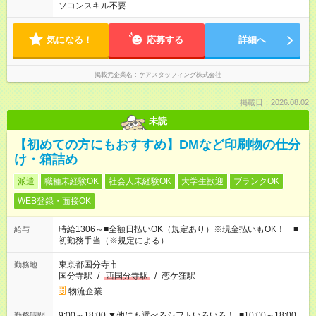
ソコンスキル不要
気になる！
応募する
詳細へ
掲載元企業名
ケアスタッフィング株式会社
掲載日：2026.08.02
未読
【初めての方にもおすすめ】DMなど印刷物の仕分
け・箱詰め
派遣
職種未経験OK
社会人未経験OK
大学生歓迎
ブランクOK
WEB登録・面接OK
時給1306～■全額日払いOK（規定あり）※現金払いもOK！ ■
給与
初勤務手当（※規定による）
東京都国分寺市
勤務地
国分寺駅
/
西国分寺駅
/
恋ケ窪駅
物流企業
9:00～18:00 ▼他にも選べるシフトいろいろ！ ■10:00～18:00
勤務時間