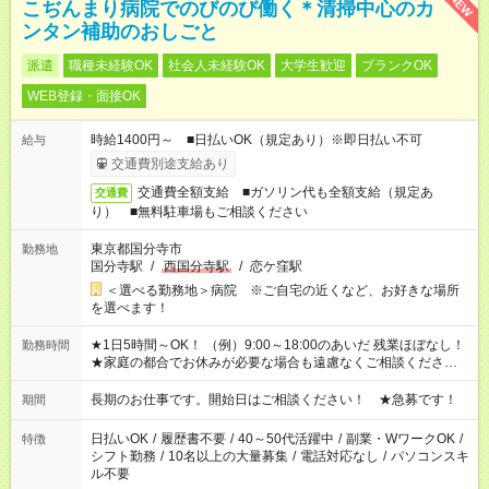
NEW
こぢんまり病院でのびのび働く＊清掃中心のカ
ンタン補助のおしごと
派遣
職種未経験OK
社会人未経験OK
大学生歓迎
ブランクOK
WEB登録・面接OK
時給1400円～ ■日払いOK（規定あり）※即日払い不可
給与
交通費別途支給あり
交通費全額支給 ■ガソリン代も全額支給（規定あ
交通費
り） ■無料駐車場もご相談ください
東京都国分寺市
勤務地
国分寺駅
/
西国分寺駅
/
恋ケ窪駅
＜選べる勤務地＞病院 ※ご自宅の近くなど、お好きな場所
を選べます！
★1日5時間～OK！ （例）9:00～18:00のあいだ 残業ほぼなし！
勤務時間
★家庭の都合でお休みが必要な場合も遠慮なくご相談ください。
※シフトはご希望に合わせて調整可能です。 その他、 ＊週4日・
1日7時間 ＊日勤のみ ＊土日休み ＊午前だけ・午後だけ ＊平日
長期のお仕事です。開始日はご相談ください！ ★急募です！
期間
のみ・土日のみ ＊Wワークや扶養内 など、いろんなシフトのお
仕事をご紹介できます！ 登録の際に、あなたのご希望をお聞か
日払いOK
/
履歴書不要
/
40～50代活躍中
/
副業・WワークOK
/
特徴
せください。
シフト勤務
/
10名以上の大量募集
/
電話対応なし
/
パソコンスキ
ル不要