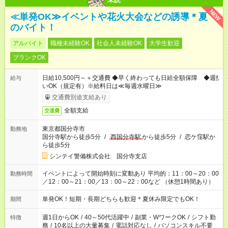
NEW
≪単発OK≫イベントや花火大会などの誘導＊夏
のバイト！
アルバイト
職種未経験OK
社会人未経験OK
大学生歓迎
ブランクOK
日給10,500円～＋交通費 ◆早く終わっても日給全額保障 ◆週払
給与
いOK（規定有）※給料日は≪毎週水曜日≫
交通費別途支給あり
全額支給
交通費
東京都国分寺市
勤務地
国分寺駅から徒歩5分
/
西国分寺駅
から徒歩5分
/
恋ケ窪駅か
ら徒歩5分
シンテイ警備株式会社 国分寺支店
イベントによって開始時刻に変動あり 平均的：11：00～20：00
勤務時間
／12：00～21：00／13：00～22：00など （休憩1時間あり）
単発OK！短期・長期どちらも歓迎＊夏休み限定でもOK！
期間
週1日からOK
/
40～50代活躍中
/
副業・WワークOK
/
シフト勤
特徴
務
/
10名以上の大量募集
/
電話対応なし
/
パソコンスキル不要