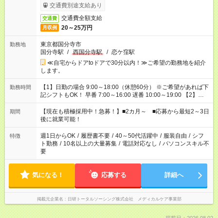
交通費別途支給あり
交通費全額支給
交通費
20～25万円
月収例
東京都国分寺市
勤務地
国分寺駅
/
西国分寺駅
/
恋ケ窪駅
≪自宅からドアtoドアで30分以内！≫ご希望の勤務地を紹介
します。
【1】日勤の場合 9:00～18:00（休憩60分） ※ご希望があれば下
勤務時間
記シフトもOK！ 早番 7:00～16:00 遅番 10:00～19:00 【2】夜
勤の場合 16:30～翌9:30 16:30～翌10:30など ※Wワーク希望の
方へ 今ご覧のお仕事で希望する勤務時間と、もう1つのお仕事の
【現在も積極採用中！急募！】■2カ月～ ■応募から最短2～3日
期間
勤務時間。 合計で週40時間を超える場合は応募できません。
後に就業可能！
週1日からOK
/
履歴書不要
/
40～50代活躍中
/
服装自由
/
シフ
特徴
ト勤務
/
10名以上の大量募集
/
電話対応なし
/
パソコンスキル不
要
気になる！
応募する
詳細へ
掲載元企業名
日研トータルソーシング株式会社 メディカルケア事業部