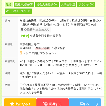
派遣
職種未経験OK
社会人未経験OK
大学生歓迎
ブランクOK
WEB登録・面接OK
無資格未経験：時給1600円～ 経験者：時給1800円～★日払い
給与
／週払い制度あり（月払いも選べます）※稼働開始時は手続き完
了次第のお支払いとなります。
交通費別途支給あり
交通費全額支給※規定有
交通費
東京都国分寺市
勤務地
国分寺駅
/
西国分寺駅
/
恋ケ窪駅
＜シニア向けマンション＞
★1日6時間～の時短シフトOK ★スタート時間選べます！ 7:00～
勤務時間
16:00 9:00～17:00 11:00～19:00 など 残業なし！ ※Wワークの
場合、他のお仕事と合わせ週40時間超の就業はご案内できませ
ん ※法令に基づき、週20時間以上勤務は社会保険への加入対象
開始日はご相談ください！ ★急募 ★職場が気に入れば、長期
期間
となります ※労働者派遣法（日雇い派遣の原則禁止）により、
でも働けます！
短時間・短期間の就業はご案内が難しい場合があります
日払いOK
/
履歴書不要
/
40～50代活躍中
/
副業・WワークOK
/
特徴
服装自由
/
シフト勤務
/
10名以上の大量募集
/
電話対応なし
/
パ
ソコンスキル不要
気になる！
応募する
詳細へ