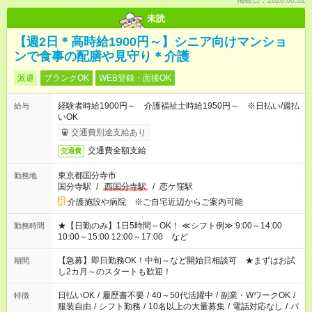
掲載日：2026.08.02
未読
【週2日＊高時給1900円～】シニア向けマンショ
ンで食事の配膳や見守り＊介護
派遣
ブランクOK
WEB登録・面接OK
経験者時給1900円～ 介護福祉士時給1950円～ ※日払い/週払
給与
いOK
交通費別途支給あり
交通費全額支給
交通費
東京都国分寺市
勤務地
国分寺駅
/
西国分寺駅
/
恋ケ窪駅
介護施設や病院 ※ご自宅近辺からご案内可能
★【日勤のみ】1日5時間～OK！ ≪シフト例≫ 9:00～14:00
勤務時間
10:00～15:00 12:00～17:00 など
【急募】即日勤務OK！中旬～など開始日相談可 ★まずはお試
期間
し2カ月～のスタートも歓迎！
日払いOK
/
履歴書不要
/
40～50代活躍中
/
副業・WワークOK
/
特徴
服装自由
/
シフト勤務
/
10名以上の大量募集
/
電話対応なし
/
パ