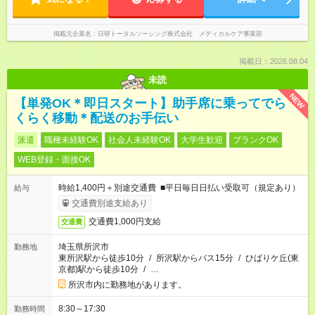
掲載元企業名
日研トータルソーシング株式会社 メディカルケア事業部
掲載日：2026.08.04
未読
NEW
【単発OK＊即日スタート】助手席に乗ってでら
くらく移動＊配送のお手伝い
派遣
職種未経験OK
社会人未経験OK
大学生歓迎
ブランクOK
WEB登録・面接OK
時給1,400円＋別途交通費 ■平日毎日日払い受取可（規定あり）
給与
交通費別途支給あり
交通費1,000円支給
交通費
埼玉県所沢市
勤務地
東所沢駅から徒歩10分
/
所沢駅からバス15分
/
ひばりケ丘(東
京都)駅から徒歩10分
/
…
所沢市内に勤務地があります。
8:30～17:30
勤務時間