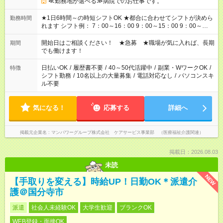
≪勤務地が選べる≫病院でのお仕事です。
★1日6時間～の時短シフトOK ★都合に合わせてシフトが決めら
勤務時間
れます シフト例： 7：00～16：00 9：00～15：00 9：00～
18：00 11：00～20：00 など ※Wワークの場合、他のお仕事と
合わせ週40時間超の就業はご案内できません ※法令に基づき、
開始日はご相談ください！ ★急募 ★職場が気に入れば、長期
期間
週20時間以上勤務は社会保険への加入対象となります ※労働者
でも働けます！
派遣法（日雇い派遣の原則禁止）により、短時間・短期間の就
業はご案内が難しい場合があります
日払いOK
/
履歴書不要
/
40～50代活躍中
/
副業・WワークOK
/
特徴
シフト勤務
/
10名以上の大量募集
/
電話対応なし
/
パソコンスキ
ル不要
気になる！
応募する
詳細へ
掲載元企業名
マンパワーグループ株式会社 ケアサービス事業部 （医療福祉介護関連）
掲載日：2026.08.03
未読
NEW
【手取りを変える】時給UP！日勤OK＊派遣介
護＠国分寺市
派遣
社会人未経験OK
大学生歓迎
ブランクOK
WEB登録・面接OK