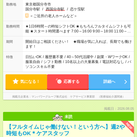
東京都国分寺市
勤務地
国分寺駅
/
西国分寺駅
/
恋ケ窪駅
＜ご近所の老人ホームなど＞
★1日6時間～の時短シフトOK ★もちろんフルタイムシフトも可
勤務時間
能 ★スタート時間選べます 7:00～16:00 9:00～18:00 11:00～
20:00 など 残業なし！ ※Wワークの場合、他のお仕事と合わせ
週40時間超の就業はご案内できません ※法令に基づき、週20時
開始日はご相談ください！ ★職場が気に入れば、長期でも働け
期間
間以上勤務は社会保険への加入対象となります ※労働者派遣法
ます！
（日雇い派遣の原則禁止）により、短時間・短期間の就業はご
案内が難しい場合があります
日払いOK
/
履歴書不要
/
40～50代活躍中
/
副業・WワークOK
/
特徴
服装自由
/
シフト勤務
/
10名以上の大量募集
/
電話対応なし
/
パ
ソコンスキル不要
気になる！
応募する
詳細へ
掲載元企業名
マンパワーグループ株式会社 ケアサービス事業部 （医療福祉介護関連）
掲載日：2026.08.05
未読
NEW
【フルタイムじゃ働けない！という方へ】週2や
時短もOK＊ケアスタッフ