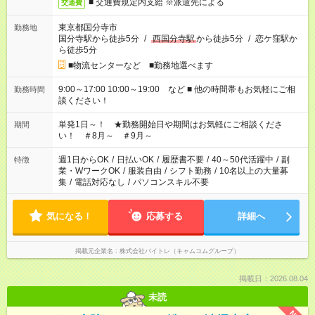
■ 交通費規定内支給 ※派遣先による
交通費
東京都国分寺市
勤務地
国分寺駅から徒歩5分
/
西国分寺駅
から徒歩5分
/
恋ケ窪駅か
ら徒歩5分
■物流センターなど ■勤務地選べます
9:00～17:00 10:00～19:00 など ■ 他の時間帯もお気軽にご相
勤務時間
談ください！
単発1日～！ ★勤務開始日や期間はお気軽にご相談くださ
期間
い！ ＃8月～ ＃9月～
週1日からOK
/
日払いOK
/
履歴書不要
/
40～50代活躍中
/
副
特徴
業・WワークOK
/
服装自由
/
シフト勤務
/
10名以上の大量募
集
/
電話対応なし
/
パソコンスキル不要
気になる！
応募する
詳細へ
掲載元企業名
株式会社バイトレ（キャムコムグループ）
掲載日：2026.08.04
未読