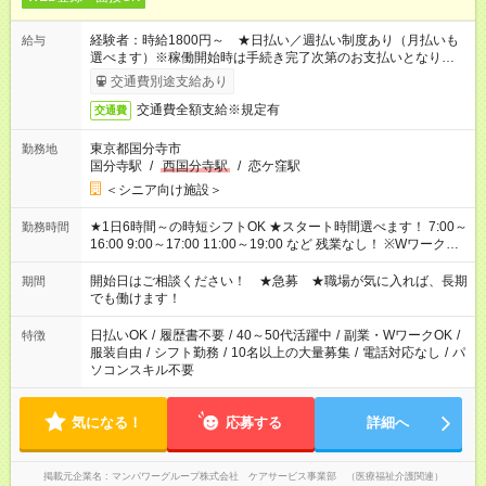
経験者：時給1800円～ ★日払い／週払い制度あり（月払いも
給与
選べます）※稼働開始時は手続き完了次第のお支払いとなりま
す。
交通費別途支給あり
交通費全額支給※規定有
交通費
東京都国分寺市
勤務地
国分寺駅
/
西国分寺駅
/
恋ケ窪駅
＜シニア向け施設＞
★1日6時間～の時短シフトOK ★スタート時間選べます！ 7:00～
勤務時間
16:00 9:00～17:00 11:00～19:00 など 残業なし！ ※Wワークの
場合、他のお仕事と合わせ週40時間超の就業はご案内できませ
ん ※法令に基づき、週20時間以上勤務は社会保険への加入対象
開始日はご相談ください！ ★急募 ★職場が気に入れば、長期
期間
となります ※労働者派遣法（日雇い派遣の原則禁止）により、
でも働けます！
短時間・短期間の就業はご案内が難しい場合があります
日払いOK
/
履歴書不要
/
40～50代活躍中
/
副業・WワークOK
/
特徴
服装自由
/
シフト勤務
/
10名以上の大量募集
/
電話対応なし
/
パ
ソコンスキル不要
気になる！
応募する
詳細へ
掲載元企業名
マンパワーグループ株式会社 ケアサービス事業部 （医療福祉介護関連）