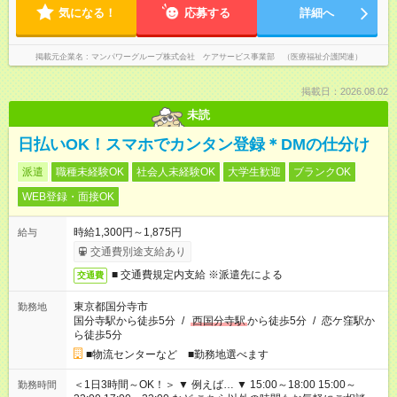
気になる！
応募する
詳細へ
掲載元企業名
マンパワーグループ株式会社 ケアサービス事業部 （医療福祉介護関連）
掲載日：2026.08.02
未読
日払いOK！スマホでカンタン登録＊DMの仕分け
派遣
職種未経験OK
社会人未経験OK
大学生歓迎
ブランクOK
WEB登録・面接OK
時給1,300円～1,875円
給与
交通費別途支給あり
■ 交通費規定内支給 ※派遣先による
交通費
東京都国分寺市
勤務地
国分寺駅から徒歩5分
/
西国分寺駅
から徒歩5分
/
恋ケ窪駅か
ら徒歩5分
■物流センターなど ■勤務地選べます
＜1日3時間～OK！＞ ▼ 例えば… ▼ 15:00～18:00 15:00～
勤務時間