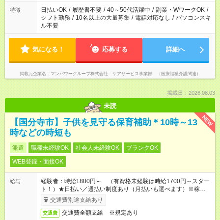
派遣法（日雇い派遣の原則禁止）により、短時間・短期間の就
日払いOK
/
履歴書不要
/
40～50代活躍中
/
副業・WワークOK
/
特徴
業はご案内が難しい場合があります
シフト勤務
/
10名以上の大量募集
/
電話対応なし
/
パソコンスキ
ル不要
気になる！
応募する
詳細へ
掲載元企業名
マンパワーグループ株式会社 ケアサービス事業部 （医療福祉介護関連）
掲載日：2026.08.03
未読
NEW
【国分寺市】子供を見守る保育補助＊10時～13
時などの時短も
派遣
職種未経験OK
社会人未経験OK
ブランクOK
WEB登録・面接OK
経験者：時給1800円～ （有資格未経験は時給1700円～スター
給与
ト！）★日払い／週払い制度あり（月払いも選べます）※稼働開
始時は手続き完了次第のお支払いとなります★フルタイムできる
交通費別途支給あり
方は100円アップ！
交通費全額支給 ※規定あり
交通費