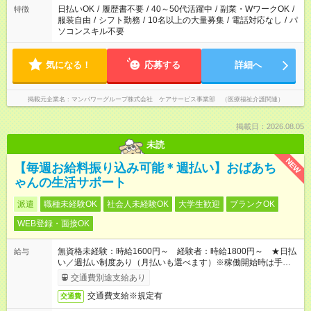
日払いOK
/
履歴書不要
/
40～50代活躍中
/
副業・WワークOK
/
特徴
服装自由
/
シフト勤務
/
10名以上の大量募集
/
電話対応なし
/
パ
ソコンスキル不要
気になる！
応募する
詳細へ
掲載元企業名
マンパワーグループ株式会社 ケアサービス事業部 （医療福祉介護関連）
掲載日：2026.08.05
未読
NEW
【毎週お給料振り込み可能＊週払い】おばあち
ゃんの生活サポート
派遣
職種未経験OK
社会人未経験OK
大学生歓迎
ブランクOK
WEB登録・面接OK
無資格未経験：時給1600円～ 経験者：時給1800円～ ★日払
給与
い／週払い制度あり（月払いも選べます）※稼働開始時は手続き
完了次第のお支払いとなります。
交通費別途支給あり
交通費支給※規定有
交通費