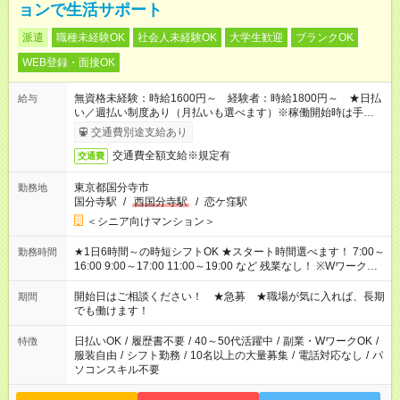
ョンで生活サポート
派遣
職種未経験OK
社会人未経験OK
大学生歓迎
ブランクOK
WEB登録・面接OK
無資格未経験：時給1600円～ 経験者：時給1800円～ ★日払
給与
い／週払い制度あり（月払いも選べます）※稼働開始時は手続き
完了次第のお支払いとなります。
交通費別途支給あり
交通費全額支給※規定有
交通費
東京都国分寺市
勤務地
国分寺駅
/
西国分寺駅
/
恋ケ窪駅
＜シニア向けマンション＞
★1日6時間～の時短シフトOK ★スタート時間選べます！ 7:00～
勤務時間
16:00 9:00～17:00 11:00～19:00 など 残業なし！ ※Wワークの
場合、他のお仕事と合わせ週40時間超の就業はご案内できませ
ん ※法令に基づき、週20時間以上勤務は社会保険への加入対象
開始日はご相談ください！ ★急募 ★職場が気に入れば、長期
期間
となります ※労働者派遣法（日雇い派遣の原則禁止）により、
でも働けます！
短時間・短期間の就業はご案内が難しい場合があります
日払いOK
/
履歴書不要
/
40～50代活躍中
/
副業・WワークOK
/
特徴
服装自由
/
シフト勤務
/
10名以上の大量募集
/
電話対応なし
/
パ
ソコンスキル不要