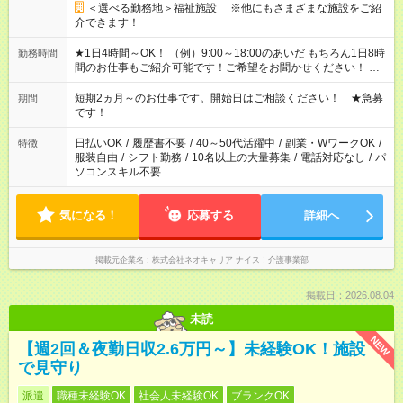
＜選べる勤務地＞福祉施設 ※他にもさまざまな施設をご紹
介できます！
★1日4時間～OK！ （例）9:00～18:00のあいだ もちろん1日8時
勤務時間
間のお仕事もご紹介可能です！ご希望をお聞かせください！ ★
家庭の都合でお休みが必要な場合も遠慮なくご相談ください。
※週最低15時間以上の勤務が必要です
短期2ヵ月～のお仕事です。開始日はご相談ください！ ★急募
期間
です！
日払いOK
/
履歴書不要
/
40～50代活躍中
/
副業・WワークOK
/
特徴
服装自由
/
シフト勤務
/
10名以上の大量募集
/
電話対応なし
/
パ
ソコンスキル不要
気になる！
応募する
詳細へ
掲載元企業名
株式会社ネオキャリア ナイス！介護事業部
掲載日：2026.08.04
未読
NEW
【週2回＆夜勤日収2.6万円～】未経験OK！施設
で見守り
派遣
職種未経験OK
社会人未経験OK
ブランクOK