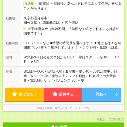
一部支給 ※登録後、選んだお仕事によって条件が異なる
交通費
ことがあります
東京都国分寺市
勤務地
国分寺駅
/
西国分寺駅
/
恋ケ窪駅
大手物流会社（年齢不問／「無理なく続けられる」と好評の
職場です！）
9:00～18:00など ■希望の時間帯を選べます！ ▼他にも様々な時
勤務時間
間帯でお仕事をご用意しています！ ＜シフト例＞ 8:30～12:00
17:00～22:00 13:00～22:00 22:00～翌6:00 など
≪急募≫1日のみの単発からOK！ 即日スタートもOK！ ＃7
期間
月～＃8月～
週1日からOK
/
日払いOK
/
履歴書不要
/
40～50代活躍中
/
副
特徴
業・WワークOK
/
服装自由
/
シフト勤務
/
10名以上の大量募
集
/
電話対応なし
/
パソコンスキル不要
気になる！
応募する
詳細へ
掲載元企業名
株式会社マイワーク（シニア）
掲載日：2026.08.03
未読