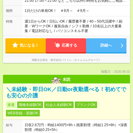
22:00 17:00～22:00 など こちら以外の時間もお気軽にご相談く
ださい！
1日だけの単発OK！ ＃8月～ ＃9月～
期間
週1日からOK
/
日払いOK
/
履歴書不要
/
40～50代活躍中
/
副
特徴
業・WワークOK
/
服装自由
/
シフト勤務
/
10名以上の大量募
集
/
電話対応なし
/
パソコンスキル不要
気になる！
応募する
詳細へ
掲載元企業名
株式会社バイトレ（キャムコムグループ）
掲載日：2026.08.02
未読
＼未経験・即日OK／日勤or夜勤選べる！初めてで
も安心の介護
派遣
職種未経験OK
社会人未経験OK
ブランクOK
WEB登録・面接OK
日収2.6万円：時給1400円×8h＋残業割増（時給1.25×8h）+深夜
給与
割増（時給0.25×5h）