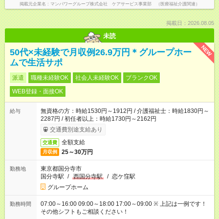
掲載元企業名
マンパワーグループ株式会社 ケアサービス事業部 （医療福祉介護関連）
掲載日：2026.08.05
未読
NEW
50代×未経験で月収例26.9万円＊グループホー
ムで生活サポ
派遣
職種未経験OK
社会人未経験OK
ブランクOK
WEB登録・面接OK
無資格の方：時給1530円～1912円 / 介護福祉士：時給1830円～
給与
2287円 / 初任者以上：時給1730円～2162円
交通費別途支給あり
全額支給
交通費
25～30万円
月収例
東京都国分寺市
勤務地
国分寺駅
/
西国分寺駅
/
恋ケ窪駅
グループホーム
07:00～16:00 09:00～18:00 17:00～09:00 ※ 上記は一例です！
勤務時間
その他シフトもご相談ください！