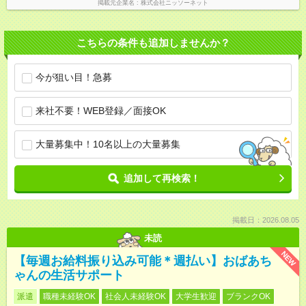
掲載元企業名
株式会社ニッソーネット
こちらの条件も追加しませんか？
今が狙い目！急募
来社不要！WEB登録／面接OK
大量募集中！10名以上の大量募集
追加して再検索！
掲載日：2026.08.05
未読
NEW
【毎週お給料振り込み可能＊週払い】おばあち
ゃんの生活サポート
派遣
職種未経験OK
社会人未経験OK
大学生歓迎
ブランクOK