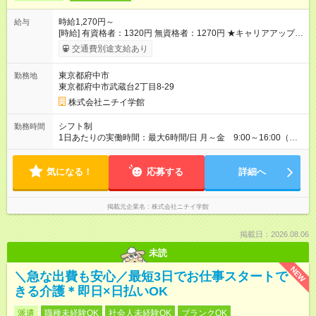
時給1,270円～
給与
[時給] 有資格者：1320円 無資格者：1270円 ★キャリアアップ制
度あり 進級により給与がアップします！ 【試用期間】試用期間
交通費別途支給あり
あり 試用期間の長さ：3ヶ月 雇用形態、給与は本採用時と同じ
です。
東京都府中市
勤務地
東京都府中市武蔵台2丁目8-29
株式会社ニチイ学館
シフト制
勤務時間
1日あたりの実働時間：最大6時間/日 月～金 9:00～16:00（休
憩60分） 土曜 9:00～12:00（休憩なし） ※シフト制・月11
日勤務（うち土曜日勤務は月2日） ※所定労働時間:60時間／月
気になる！
※残業:1～2時間／月 ※社会保険加入する働き方をご希望の方
応募する
詳細へ
は、応募時にお問い合わせください
掲載元企業名
株式会社ニチイ学館
掲載日：2026.08.06
未読
NEW
＼急な出費も安心／最短3日でお仕事スタートで
きる介護＊即日×日払いOK
派遣
職種未経験OK
社会人未経験OK
ブランクOK