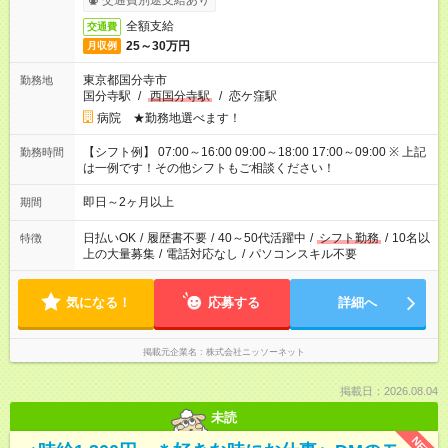
交通費別途支給あり
全額支給
交通費
25～30万円
月収例
東京都国分寺市
勤務地
国分寺駅
/
西国分寺駅
/
恋ケ窪駅
病院 ★勤務地選べます！
【シフト例】 07:00～16:00 09:00～18:00 17:00～09:00 ※ 上記
勤務時間
は一例です！その他シフトもご相談ください！
即日～2ヶ月以上
期間
日払いOK
/
履歴書不要
/
40～50代活躍中
/
シフト勤務
/
10名以
特徴
上の大量募集
/
電話対応なし
/
パソコンスキル不要
気になる！
応募する
詳細へ
掲載元企業名
株式会社ニッソーネット
掲載日：2026.08.04
未読
NEW