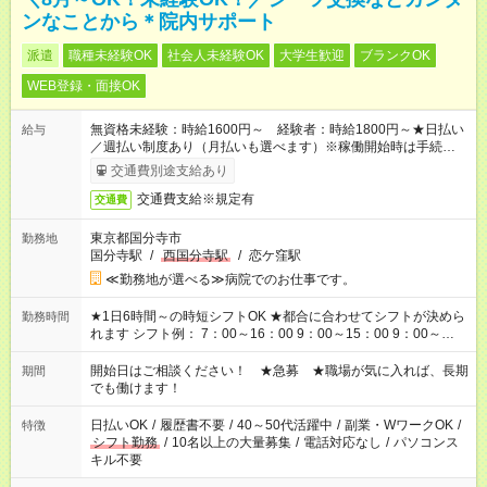
ンなことから＊院内サポート
派遣
職種未経験OK
社会人未経験OK
大学生歓迎
ブランクOK
WEB登録・面接OK
無資格未経験：時給1600円～ 経験者：時給1800円～★日払い
給与
／週払い制度あり（月払いも選べます）※稼働開始時は手続き完
了次第のお支払いとなります。
交通費別途支給あり
交通費支給※規定有
交通費
東京都国分寺市
勤務地
国分寺駅
/
西国分寺駅
/
恋ケ窪駅
≪勤務地が選べる≫病院でのお仕事です。
★1日6時間～の時短シフトOK ★都合に合わせてシフトが決めら
勤務時間
れます シフト例： 7：00～16：00 9：00～15：00 9：00～
18：00 11：00～20：00 など ※Wワークの場合、他のお仕事と
合わせ週40時間超の就業はご案内できません ※法令に基づき、
開始日はご相談ください！ ★急募 ★職場が気に入れば、長期
期間
週20時間以上勤務は社会保険への加入対象となります ※労働者
でも働けます！
派遣法（日雇い派遣の原則禁止）により、短時間・短期間の就
業はご案内が難しい場合があります
日払いOK
/
履歴書不要
/
40～50代活躍中
/
副業・WワークOK
/
特徴
シフト勤務
/
10名以上の大量募集
/
電話対応なし
/
パソコンス
キル不要