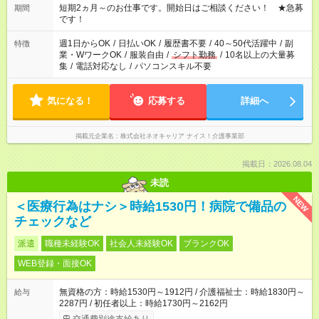
い」など ご希望にあったお仕事をご案内いたします。 ※未経験
短期2ヵ月～のお仕事です。開始日はご相談ください！ ★急募
期間
の方の場合は1～2ヶ月間は日中での仕事を経験いただき、 お
です！
仕事に慣れてからの夜勤になります。 ★家庭の都合でお休みが
必要な場合も遠慮なくご相談ください。
週1日からOK
/
日払いOK
/
履歴書不要
/
40～50代活躍中
/
副
特徴
業・WワークOK
/
服装自由
/
シフト勤務
/
10名以上の大量募
集
/
電話対応なし
/
パソコンスキル不要
気になる！
応募する
詳細へ
掲載元企業名
株式会社ネオキャリア ナイス！介護事業部
掲載日：2026.08.04
未読
NEW
＜医療行為はナシ＞時給1530円！病院で備品の
チェックなど
派遣
職種未経験OK
社会人未経験OK
ブランクOK
WEB登録・面接OK
無資格の方：時給1530円～1912円 / 介護福祉士：時給1830円～
給与
2287円 / 初任者以上：時給1730円～2162円