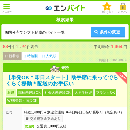
0
メニュー
気になる！
ログイン
検索結果
条件の変更
西国分寺でシフト勤務のバイト一覧
83
1,464
件中
1
～
50
件表示
平均時給:
円
新着順
時給順
人気順
掲載日：2026.08.06
未読
NEW
【単発OK＊即日スタート】助手席に乗ってでら
くらく移動＊配送のお手伝い
派遣
職種未経験OK
社会人未経験OK
大学生歓迎
ブランクOK
WEB登録・面接OK
時給1,400円＋別途交通費 ■平日毎日日払い受取可（規定あり）
給与
交通費別途支給あり
交通費1,000円支給
交通費