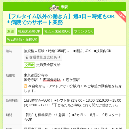
未読
NEW
【フルタイム以外の働き方】週4日～時短もOK
＊病院でのサポート業務
派遣
職種未経験OK
社会人未経験OK
ブランクOK
WEB登録・面接OK
無資格未経験：時給1350円～ ■週払いOK ■扶養内OK
給与
交通費別途支給あり
交通費全額支給
交通費
東京都国分寺市
勤務地
国分寺駅
/
西国分寺駅
/
恋ケ窪駅
≪自宅からドアtoドアで30分以内！≫ご希望の勤務地を紹介
します。
1日5時間からOK！ ■シフト例 (1)8:00～13:00 (2)10:00～15:00
勤務時間
(3)12:00～17:00 「子どもたちが学校に行く間だけ働きたい」
「余裕を持って夕飯の準備がしたい」 「午前中は働いて、午後
はプライベートの時間にしたい」 など、ご希望を教えてくださ
【現在も積極採用中！急募！】■2カ月～ 8月～、9月スタート
期間
いね。 ※Wワーク希望の方へ 今ご覧のお仕事で希望する勤務時
もOK！
間と、もう1つのお仕事の勤務時間。 合計で週40時間を超える
場合は応募できません。