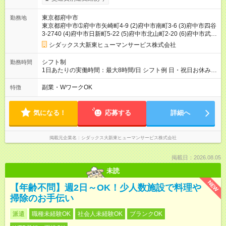
東京都府中市
勤務地
東京都府中市➀府中市矢崎町4-9 (2)府中市南町3-6 (3)府中市四谷
3-2740 (4)府中市日新町5-22 (5)府中市北山町2-20 (6)府中市武蔵
台2-3
シダックス大新東ヒューマンサービス株式会社
シフト制
勤務時間
1日あたりの実働時間：最大8時間/日 シフト例 日・祝日お休み。
週２～５日の勤務です。 実働４～５時間。 ※面接時応相談！ 1
か月毎のシフト制になります。希望休可。 勤務日数は応相談。
副業・WワークOK
特徴
気になる！
応募する
詳細へ
掲載元企業名
シダックス大新東ヒューマンサービス株式会社
掲載日：2026.08.05
未読
NEW
【年齢不問】週2日～OK！少人数施設で料理や
掃除のお手伝い
派遣
職種未経験OK
社会人未経験OK
ブランクOK