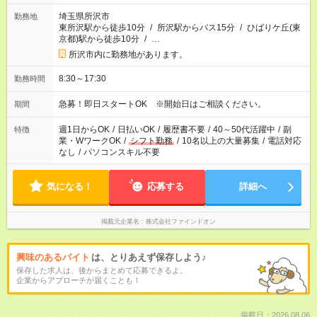
埼玉県所沢市
勤務地
東所沢駅から徒歩10分
/
所沢駅からバス15分
/
ひばりケ丘(東
京都)駅から徒歩10分
/
…
所沢市内に勤務地があります。
8:30～17:30
勤務時間
急募！即日スタートOK ※開始日はご相談ください。
期間
週1日からOK
/
日払いOK
/
履歴書不要
/
40～50代活躍中
/
副
特徴
業・WワークOK
/
シフト勤務
/
10名以上の大量募集
/
電話対応
なし
/
パソコンスキル不要
気になる！
応募する
詳細へ
掲載元企業名
株式会社ファインドオン
興味のあるバイト
は、とりあえず保存しよう♪
保存した求人は、後からまとめて応募できるよ。
企業からアプローチが届くことも！
掲載日：2026.08.06