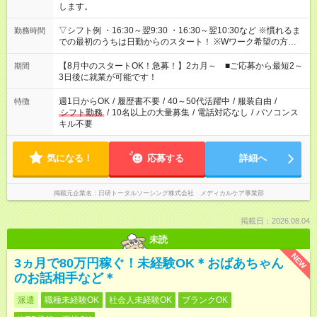
します。
▽シフト例 ・16:30～翌9:30 ・16:30～翌10:30など ※慣れるま
勤務時間
での最初のうちは日勤からのスタート！ ※Wワーク希望の方へ
今ご覧のお仕事で希望する勤務時間と、もう1つのお仕事の勤務
時間。 合計で週40時間を超える場合は応募できません。
【8月中のスタートOK！急募！】2カ月～ ■ご応募から最短2～
期間
3日後に就業が可能です！
週1日からOK
/
履歴書不要
/
40～50代活躍中
/
服装自由
/
特徴
シフト勤務
/
10名以上の大量募集
/
電話対応なし
/
パソコンス
キル不要
気になる！
応募する
詳細へ
掲載元企業名
日研トータルソーシング株式会社 メディカルケア事業部
掲載日：2026.08.04
未読
NEW
3ヵ月で80万円稼ぐ！未経験OK＊おばあちゃん
のお話相手など＊
派遣
職種未経験OK
社会人未経験OK
ブランクOK