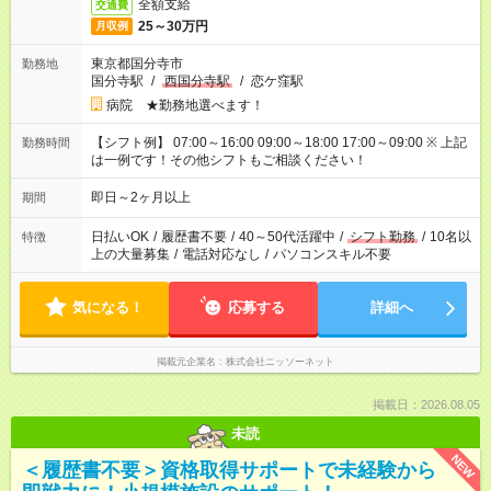
全額支給
交通費
25～30万円
月収例
東京都国分寺市
勤務地
国分寺駅
/
西国分寺駅
/
恋ケ窪駅
病院 ★勤務地選べます！
【シフト例】 07:00～16:00 09:00～18:00 17:00～09:00 ※ 上記
勤務時間
は一例です！その他シフトもご相談ください！
即日～2ヶ月以上
期間
日払いOK
/
履歴書不要
/
40～50代活躍中
/
シフト勤務
/
10名以
特徴
上の大量募集
/
電話対応なし
/
パソコンスキル不要
気になる！
応募する
詳細へ
掲載元企業名
株式会社ニッソーネット
掲載日：2026.08.05
未読
NEW
＜履歴書不要＞資格取得サポートで未経験から