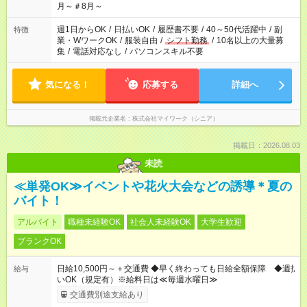
月～＃8月～
週1日からOK
/
日払いOK
/
履歴書不要
/
40～50代活躍中
/
副
特徴
業・WワークOK
/
服装自由
/
シフト勤務
/
10名以上の大量募
集
/
電話対応なし
/
パソコンスキル不要
気になる！
応募する
詳細へ
掲載元企業名
株式会社マイワーク（シニア）
掲載日：2026.08.03
未読
≪単発OK≫イベントや花火大会などの誘導＊夏の
バイト！
アルバイト
職種未経験OK
社会人未経験OK
大学生歓迎
ブランクOK
日給10,500円～＋交通費 ◆早く終わっても日給全額保障 ◆週払
給与
いOK（規定有）※給料日は≪毎週水曜日≫
交通費別途支給あり