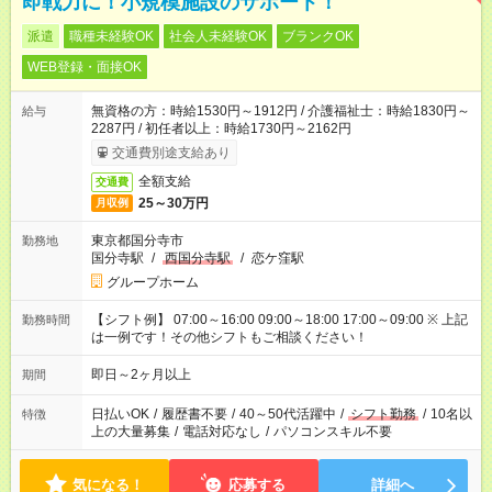
即戦力に！小規模施設のサポート！
派遣
職種未経験OK
社会人未経験OK
ブランクOK
WEB登録・面接OK
無資格の方：時給1530円～1912円 / 介護福祉士：時給1830円～
給与
2287円 / 初任者以上：時給1730円～2162円
交通費別途支給あり
全額支給
交通費
25～30万円
月収例
東京都国分寺市
勤務地
国分寺駅
/
西国分寺駅
/
恋ケ窪駅
グループホーム
【シフト例】 07:00～16:00 09:00～18:00 17:00～09:00 ※ 上記
勤務時間
は一例です！その他シフトもご相談ください！
即日～2ヶ月以上
期間
日払いOK
/
履歴書不要
/
40～50代活躍中
/
シフト勤務
/
10名以
特徴
上の大量募集
/
電話対応なし
/
パソコンスキル不要
気になる！
応募する
詳細へ