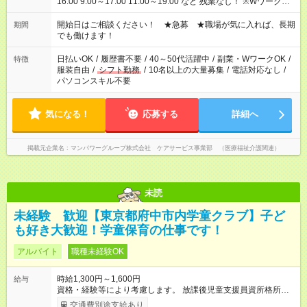
16:00 9:00～17:00 11:00～19:00 など 残業なし！ ※Wワークの
場合、他のお仕事と合わせ週40時間超の就業はご案内できませ
ん ※法令に基づき、週20時間以上勤務は社会保険への加入対象
開始日はご相談ください！ ★急募 ★職場が気に入れば、長期
期間
となります ※労働者派遣法（日雇い派遣の原則禁止）により、
でも働けます！
短時間・短期間の就業はご案内が難しい場合があります
日払いOK
/
履歴書不要
/
40～50代活躍中
/
副業・WワークOK
/
特徴
服装自由
/
シフト勤務
/
10名以上の大量募集
/
電話対応なし
/
パソコンスキル不要
気になる！
応募する
詳細へ
掲載元企業名
マンパワーグループ株式会社 ケアサービス事業部 （医療福祉介護関連）
未読
未経験 歓迎【東京都府中市内学童クラブ】子ど
も好き大歓迎！学童保育の仕事です！
アルバイト
職種未経験OK
時給1,300円～1,600円
給与
資格・経験等により考慮します。 放課後児童支援員資所格所持
者 優遇あり 【試用期間】試用期間なし
交通費別途支給あり