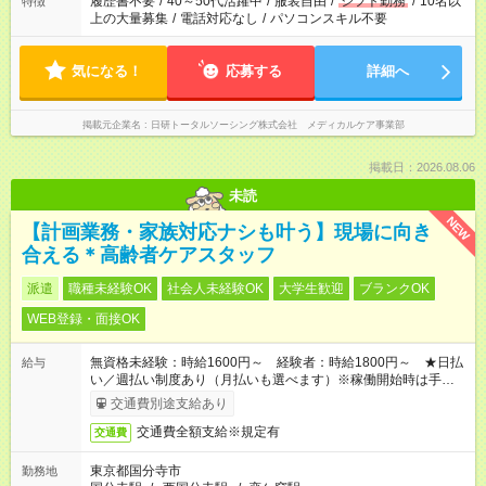
履歴書不要
/
40～50代活躍中
/
服装自由
/
シフト勤務
/
10名以
特徴
上の大量募集
/
電話対応なし
/
パソコンスキル不要
気になる！
応募する
詳細へ
掲載元企業名
日研トータルソーシング株式会社 メディカルケア事業部
掲載日：2026.08.06
未読
NEW
【計画業務・家族対応ナシも叶う】現場に向き
合える＊高齢者ケアスタッフ
派遣
職種未経験OK
社会人未経験OK
大学生歓迎
ブランクOK
WEB登録・面接OK
無資格未経験：時給1600円～ 経験者：時給1800円～ ★日払
給与
い／週払い制度あり（月払いも選べます）※稼働開始時は手続き
完了次第のお支払いとなります。
交通費別途支給あり
交通費全額支給※規定有
交通費
東京都国分寺市
勤務地