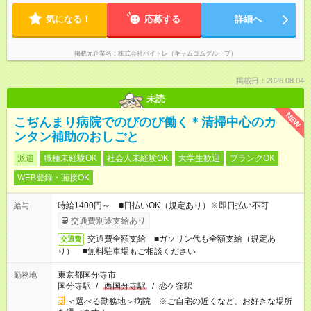
気になる！
応募する
詳細へ
掲載元企業名
株式会社バイトレ（キャムコムグループ）
掲載日：2026.08.04
未読
NEW
こぢんまり病院でのびのび働く＊清掃中心のカ
ンタン補助のおしごと
派遣
職種未経験OK
社会人未経験OK
大学生歓迎
ブランクOK
WEB登録・面接OK
時給1400円～ ■日払いOK（規定あり）※即日払い不可
給与
交通費別途支給あり
交通費全額支給 ■ガソリン代も全額支給（規定あ
交通費
り） ■無料駐車場もご相談ください
東京都国分寺市
勤務地
国分寺駅
/
西国分寺駅
/
恋ケ窪駅
＜選べる勤務地＞病院 ※ご自宅の近くなど、お好きな場所