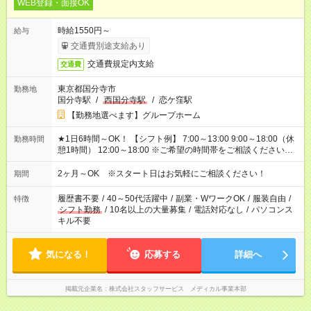
WEB登録・面接OK
時給1550円～
給与
交通費別途支給あり
交通費規定内支給
交通費
東京都国分寺市
勤務地
国分寺駅
/
西国分寺駅
/
恋ケ窪駅
【勤務地選べます】グループホーム
★1日6時間～OK！ 【シフト例】 7:00～13:00 9:00～18:00（休
勤務時間
憩1時間） 12:00～18:00 ※ご希望の時間帯をご相談ください。
※日勤、夜勤のみ、変則的な勤務等も相談OK！
2ヶ月～OK ※スタート日はお気軽にご相談ください！
期間
履歴書不要
/
40～50代活躍中
/
副業・WワークOK
/
服装自由
/
特徴
シフト勤務
/
10名以上の大量募集
/
電話対応なし
/
パソコンス
キル不要
気になる！
応募する
詳細へ
掲載元企業名
株式会社スタッフサービス メディカル事業本部