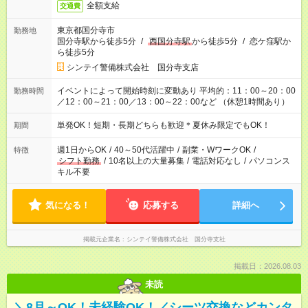
全額支給
交通費
東京都国分寺市
勤務地
国分寺駅から徒歩5分
/
西国分寺駅
から徒歩5分
/
恋ケ窪駅か
ら徒歩5分
シンテイ警備株式会社 国分寺支店
イベントによって開始時刻に変動あり 平均的：11：00～20：00
勤務時間
／12：00～21：00／13：00～22：00など （休憩1時間あり）
単発OK！短期・長期どちらも歓迎＊夏休み限定でもOK！
期間
週1日からOK
/
40～50代活躍中
/
副業・WワークOK
/
特徴
シフト勤務
/
10名以上の大量募集
/
電話対応なし
/
パソコンス
キル不要
気になる！
応募する
詳細へ
掲載元企業名
シンテイ警備株式会社 国分寺支社
掲載日：2026.08.03
未読
＼8月～OK！未経験OK！／シーツ交換などカンタ