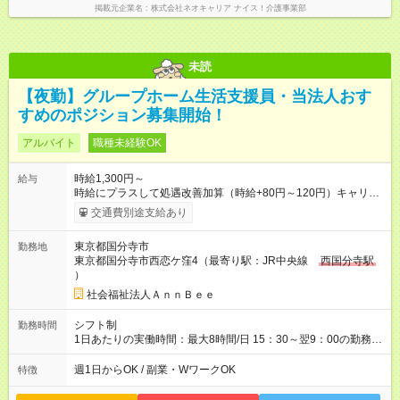
掲載元企業名
株式会社ネオキャリア ナイス！介護事業部
未読
【夜勤】グループホーム生活支援員・当法人おす
すめのポジション募集開始！
アルバイト
職種未経験OK
時給1,300円～
給与
時給にプラスして処遇改善加算（時給+80円～120円）キャリア
に応じて時給が上がります 夜勤研修制度あり。マンツーマン指
交通費別途支給あり
導（夜勤研修中は時給1,226円となります） 試用期間は２ヶ月。
お仕事に対するマッチングをみています 【試用期間】試用期間
東京都国分寺市
勤務地
あり 試用期間の長さ：2ヶ月 ※ 雇用形態と給与に、本採用時と
東京都国分寺市西恋ケ窪4（最寄り駅：JR中央線
西国分寺駅
異なる部分があります。 雇用形態：本採用時と同じです。 給
）
与：時給 1,226円以上 夜勤研修制度あり。マンツーマン指導
（夜勤研修中は時給1,226円となります）試用期間は２ヶ月。お
社会福祉法人ＡｎｎＢｅｅ
仕事に対するマッチングをみています やってみて合わない場合
はキャンセルできます
シフト制
勤務時間
1日あたりの実働時間：最大8時間/日 15：30～翌9：00の勤務時
間の内、自由に設定できます。 夜間手当22：00～6：00のう
ち、4～5時間分/担当ユニットによります。 シフトは週1日～
週1日からOK / 副業・WワークOK
特徴
OK→曜日固定、空いてる曜日に月1回～、土日祝の日中支援だ
け。柔軟に調整できるため、夜の時間を有効活用し、家庭や本