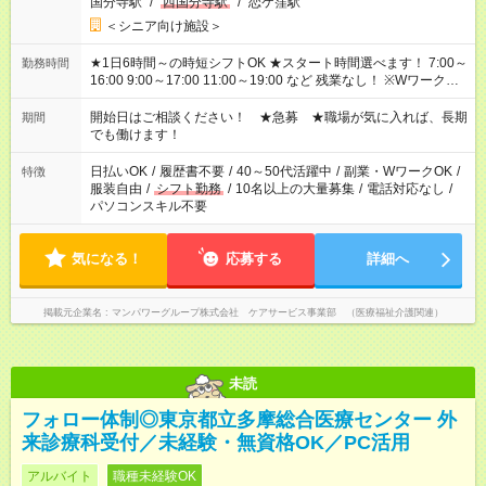
国分寺駅
/
西国分寺駅
/
恋ケ窪駅
＜シニア向け施設＞
★1日6時間～の時短シフトOK ★スタート時間選べます！ 7:00～
勤務時間
16:00 9:00～17:00 11:00～19:00 など 残業なし！ ※Wワークの
場合、他のお仕事と合わせ週40時間超の就業はご案内できませ
ん ※法令に基づき、週20時間以上勤務は社会保険への加入対象
開始日はご相談ください！ ★急募 ★職場が気に入れば、長期
期間
となります ※労働者派遣法（日雇い派遣の原則禁止）により、
でも働けます！
短時間・短期間の就業はご案内が難しい場合があります
日払いOK
/
履歴書不要
/
40～50代活躍中
/
副業・WワークOK
/
特徴
服装自由
/
シフト勤務
/
10名以上の大量募集
/
電話対応なし
/
パソコンスキル不要
気になる！
応募する
詳細へ
掲載元企業名
マンパワーグループ株式会社 ケアサービス事業部 （医療福祉介護関連）
未読
フォロー体制◎東京都立多摩総合医療センター 外
来診療科受付／未経験・無資格OK／PC活用
アルバイト
職種未経験OK