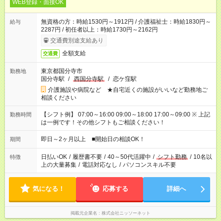
WEB登録・面接OK
無資格の方：時給1530円～1912円 / 介護福祉士：時給1830円～
給与
2287円 / 初任者以上：時給1730円～2162円
交通費別途支給あり
全額支給
交通費
東京都国分寺市
勤務地
国分寺駅
/
西国分寺駅
/
恋ケ窪駅
介護施設や病院など ★自宅近くの施設がいいなど勤務地ご
相談ください
【シフト例】 07:00～16:00 09:00～18:00 17:00～09:00 ※ 上記
勤務時間
は一例です！その他シフトもご相談ください！
即日～2ヶ月以上 ■開始日の相談OK！
期間
日払いOK
/
履歴書不要
/
40～50代活躍中
/
シフト勤務
/
10名以
特徴
上の大量募集
/
電話対応なし
/
パソコンスキル不要
気になる！
応募する
詳細へ
掲載元企業名
株式会社ニッソーネット