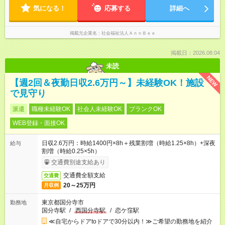
業、プライベートとの両立も抜群です。
気になる！
応募する
詳細へ
掲載元企業名
社会福祉法人ＡｎｎＢｅｅ
掲載日：2026.08.04
未読
NEW
【週2回＆夜勤日収2.6万円～】未経験OK！施設
で見守り
派遣
職種未経験OK
社会人未経験OK
ブランクOK
WEB登録・面接OK
日収2.6万円：時給1400円×8h＋残業割増（時給1.25×8h）+深夜
給与
割増（時給0.25×5h）
交通費別途支給あり
交通費全額支給
交通費
20～25万円
月収例
東京都国分寺市
勤務地
国分寺駅
/
西国分寺駅
/
恋ケ窪駅
≪自宅からドアtoドアで30分以内！≫ご希望の勤務地を紹介