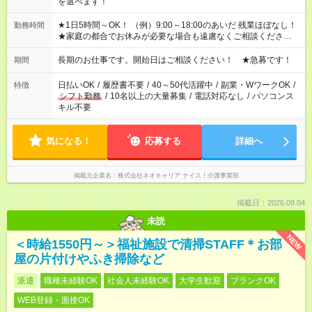
を選べます！
★1日5時間～OK！ （例）9:00～18:00のあいだ 残業ほぼなし！
勤務時間
★家庭の都合でお休みが必要な場合も遠慮なくご相談ください。
※シフトはご希望に合わせて調整可能です。 その他、 ＊週4日・
1日7時間 ＊日勤のみ ＊土日休み ＊午前だけ・午後だけ ＊平日
長期のお仕事です。開始日はご相談ください！ ★急募です！
期間
のみ・土日のみ ＊Wワークや扶養内 など、いろんなシフトのお
仕事をご紹介できます！ 登録の際に、あなたのご希望をお聞か
日払いOK
/
履歴書不要
/
40～50代活躍中
/
副業・WワークOK
/
特徴
せください。
シフト勤務
/
10名以上の大量募集
/
電話対応なし
/
パソコンス
キル不要
気になる！
応募する
詳細へ
掲載元企業名
株式会社ネオキャリア ナイス！介護事業部
掲載日：2026.08.04
未読
NEW
＜時給1550円～＞福祉施設で清掃STAFF＊お部
屋の片付けやふき掃除など
派遣
職種未経験OK
社会人未経験OK
大学生歓迎
ブランクOK
WEB登録・面接OK