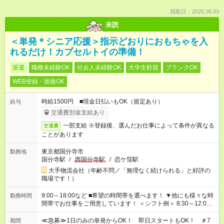
掲載日：2026.08.03
未読
＜単発＊シニア応援＞指示どおりにおもちゃを入
れるだけ！カプセルトイの準備！
派遣
職種未経験OK
社会人未経験OK
大学生歓迎
ブランクOK
WEB登録・面接OK
時給1500円 ■現金日払いもOK（規定あり）
給与
交通費別途支給あり
一部支給 ※登録後、選んだお仕事によって条件が異なる
交通費
ことがあります
東京都国分寺市
勤務地
国分寺駅
/
西国分寺駅
/
恋ケ窪駅
大手物流会社（年齢不問／「無理なく続けられる」と好評の
職場です！）
9:00～18:00など ■希望の時間帯を選べます！ ▼他にも様々な時
勤務時間
間帯でお仕事をご用意しています！ ＜シフト例＞ 8:30～12:00
17:00～22:00 13:00～22:00 22:00～翌6:00 など
≪急募≫1日のみの単発からOK！ 即日スタートもOK！ ＃7
期間