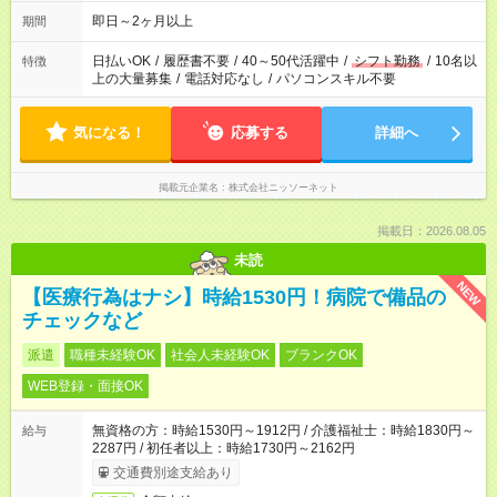
即日～2ヶ月以上
期間
日払いOK
/
履歴書不要
/
40～50代活躍中
/
シフト勤務
/
10名以
特徴
上の大量募集
/
電話対応なし
/
パソコンスキル不要
気になる！
応募する
詳細へ
掲載元企業名
株式会社ニッソーネット
掲載日：2026.08.05
未読
NEW
【医療行為はナシ】時給1530円！病院で備品の
チェックなど
派遣
職種未経験OK
社会人未経験OK
ブランクOK
WEB登録・面接OK
無資格の方：時給1530円～1912円 / 介護福祉士：時給1830円～
給与
2287円 / 初任者以上：時給1730円～2162円
交通費別途支給あり