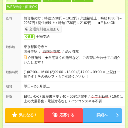
WEB登録・面接OK
無資格の方：時給1530円～1912円 / 介護福祉士：時給1830円～
給与
2287円 / 初任者以上：時給1730円～2162円 ■日払いOK ■
日収例：1万2240円（時給1530円×8h）
交通費別途支給あり
全額支給
交通費
東京都国分寺市
勤務地
国分寺駅
/
西国分寺駅
/
恋ケ窪駅
介護施設 ★自宅近くの施設など、ご希望に合わせてご紹介
いたします！
(1)07:00～16:00 (2)09:00～18:00 (3)17:00～09:00 ※ 上記は一
勤務時間
例です！その他シフトもご相談ください！
即日～2ヶ月以上
期間
日払いOK
/
履歴書不要
/
40～50代活躍中
/
シフト勤務
/
10名以
特徴
上の大量募集
/
電話対応なし
/
パソコンスキル不要
気になる！
応募する
詳細へ