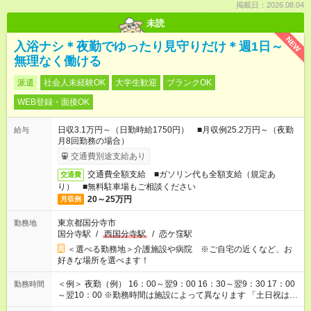
掲載日：2026.08.04
未読
NEW
入浴ナシ＊夜勤でゆったり見守りだけ＊週1日～
無理なく働ける
派遣
社会人未経験OK
大学生歓迎
ブランクOK
WEB登録・面接OK
日収3.1万円～（日勤時給1750円） ■月収例25.2万円～（夜勤
給与
月8回勤務の場合）
交通費別途支給あり
交通費全額支給 ■ガソリン代も全額支給（規定あ
交通費
り） ■無料駐車場もご相談ください
20～25万円
月収例
東京都国分寺市
勤務地
国分寺駅
/
西国分寺駅
/
恋ケ窪駅
＜選べる勤務地＞介護施設や病院 ※ご自宅の近くなど、お
好きな場所を選べます！
＜例＞ 夜勤（例） 16：00～翌9：00 16：30～翌9：30 17：00
勤務時間
～翌10：00 ※勤務時間は施設によって異なります 「土日祝は休
みたい」 「しっかり稼ぎたい」 「もう少し遅い時間から始めた