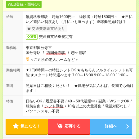
WEB登録・面接OK
無資格未経験：時給1600円～ 経験者：時給1800円～ ★日払
給与
い／週払い制度あり（月払いも選べます）※稼働開始時は手続き
完了次第のお支払いとなります。
交通費別途支給あり
交通費支給※規定有
交通費
東京都国分寺市
勤務地
国分寺駅
/
西国分寺駅
/
恋ケ窪駅
＜ご近所の老人ホームなど＞
★1日6時間～の時短シフトOK ★もちろんフルタイムシフトも可
勤務時間
能 ★スタート時間選べます 7:00～16:00 9:00～18:00 11:00～
20:00 など 残業なし！ ※Wワークの場合、他のお仕事と合わせ
週40時間超の就業はご案内できません ※法令に基づき、週20時
開始日はご相談ください！ ★職場が気に入れば、長期でも働け
期間
間以上勤務は社会保険への加入対象となります ※労働者派遣法
ます！
（日雇い派遣の原則禁止）により、短時間・短期間の就業はご
案内が難しい場合があります
日払いOK
/
履歴書不要
/
40～50代活躍中
/
副業・WワークOK
/
特徴
服装自由
/
シフト勤務
/
10名以上の大量募集
/
電話対応なし
/
パソコンスキル不要
気になる！
応募する
詳細へ