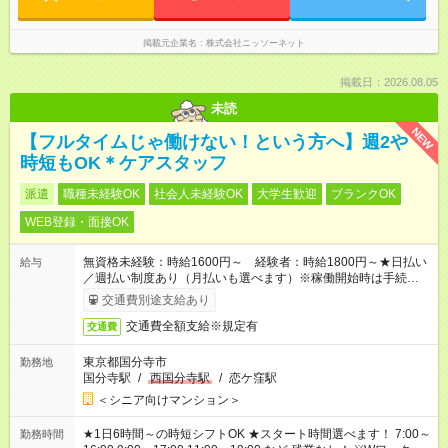
掲載元企業名
株式会社ニッソーネット
掲載日：2026.08.05
未読
NEW
【フルタイムじゃ働けない！という方へ】週2や
時短もOK＊ケアスタッフ
派遣
職種未経験OK
社会人未経験OK
大学生歓迎
ブランクOK
WEB登録・面接OK
無資格未経験：時給1600円～ 経験者：時給1800円～★日払い
給与
／週払い制度あり（月払いも選べます）※稼働開始時は手続き完
了次第のお支払いとなります。
交通費別途支給あり
交通費全額支給※規定有
交通費
東京都国分寺市
勤務地
国分寺駅
/
西国分寺駅
/
恋ケ窪駅
＜シニア向けマンション＞
★1日6時間～の時短シフトOK ★スタート時間選べます！ 7:00～
勤務時間