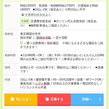
時給1550円 有資格・有経験時給1750円 介護福祉士時給
給与
1800円 ■日払いOK（規定あり）※即日払い不可
交通費別途支給あり
交通費全額支給 ■ガソリン代も全額支給（規定あ
交通費
り） ■無料駐車場もご相談ください
東京都国分寺市
勤務地
国分寺駅
/
西国分寺駅
/
恋ケ窪駅
＜選べる勤務地＞福祉施設 ※他にもさまざまな施設をご紹
介できます！
★1日4時間～OK！ （例）9:00～18:00のあいだ もちろん1日8時
勤務時間
間のお仕事もご紹介可能です！ご希望をお聞かせください！ ★
家庭の都合でお休みが必要な場合も遠慮なくご相談ください。
※週最低15時間以上の勤務が必要です
短期2ヵ月～のお仕事です。開始日はご相談ください！ ★急募
期間
です！
日払いOK
/
履歴書不要
/
40～50代活躍中
/
副業・WワークOK
/
特徴
服装自由
/
シフト勤務
/
10名以上の大量募集
/
電話対応なし
/
パソコンスキル不要
気になる！
応募する
詳細へ