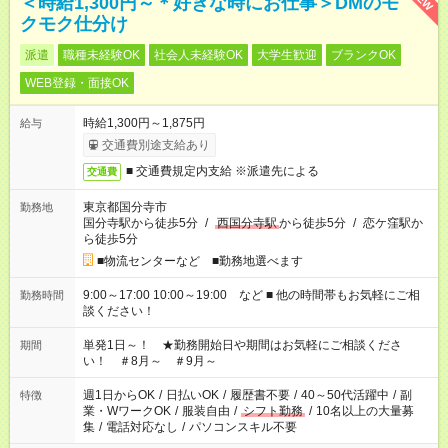
＜時給1,300円～＊好きな時にお仕事＞DMのモ
クモク仕分け
派遣
職種未経験OK
社会人未経験OK
大学生歓迎
ブランクOK
WEB登録・面接OK
時給1,300円～1,875円
給与
交通費別途支給あり
■ 交通費規定内支給 ※派遣先による
交通費
東京都国分寺市
勤務地
国分寺駅から徒歩5分
/
西国分寺駅
から徒歩5分
/
恋ケ窪駅か
ら徒歩5分
■物流センターなど ■勤務地選べます
9:00～17:00 10:00～19:00 など ■ 他の時間帯もお気軽にご相
勤務時間
談ください！
単発1日～！ ★勤務開始日や期間はお気軽にご相談くださ
期間
い！ ＃8月～ ＃9月～
週1日からOK
/
日払いOK
/
履歴書不要
/
40～50代活躍中
/
副
特徴
業・WワークOK
/
服装自由
/
シフト勤務
/
10名以上の大量募
集
/
電話対応なし
/
パソコンスキル不要