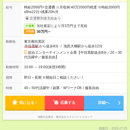
時給2000円+交通費 ☆月収例:40万2000円程度 ※時給2000円
給与
x8hx22日+残業20h/月
交通費別途支給あり
当社規定により月3万円まで支給
交通費
30万円～
月収例
東京都目黒区
勤務地
中目黒駅
から徒歩8分
/
池尻大橋駅から徒歩12分
総合エンターテインメント企業【中目黒駅徒歩8分／20～30
代活躍中／服装自由】
10:00 ～ 19:00(休憩1時間)
勤務時間
即日～長期 ※開始日ご相談ください！
期間
40～50代活躍中
/
副業・WワークOK
/
服装自由
特徴
気になる！
応募する
詳細へ
掲載元企業名
株式会社エキスパートスタッフ
掲載日：2026.07.29