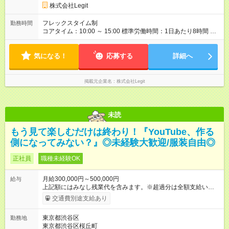
代 58,594円以上／月 みなし残業時間 40時間／月 正社員を前提
株式会社Legit
とした試用期間となります。 試用期間中の活躍次第で給料のア
ップ幅を決定しております。 正社員登用時は、必ず給料がアッ
フレックスタイム制
勤務時間
プします。
コアタイム：10:00 ～ 15:00 標準労働時間：1日あたり8時間 標
準労働時間：1日あたり8時間 ／ 1か月あたり160時間
気になる！
応募する
詳細へ
掲載元企業名
株式会社Legit
未読
もう見て楽しむだけは終わり！『YouTube、作る
側になってみない？』◎未経験大歓迎/服装自由◎
正社員
職種未経験OK
月給300,000円～500,000円
給与
上記額にはみなし残業代を含みます。※超過分は全額支給いたし
ます。 みなし残業代 60,000円 ～ 104,000円／月 みなし残業時
交通費別途支給あり
間 40時間 ～ 45時間／月 月給30万円～50万円＋賞与＋諸手当 ※
経験、スキルなどを考慮のうえ、決定します。 ※時間外手当は
東京都渋谷区
勤務地
全額支給いたします。 ※研修期間2ヶ月～半年あり ※期間中は契
東京都渋谷区桜丘町
約社員。その後、正社員として労働契約を締結します。 ※研修