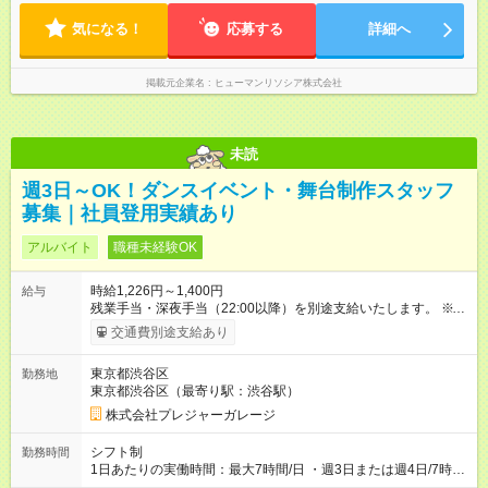
気になる！
応募する
詳細へ
掲載元企業名
ヒューマンリソシア株式会社
未読
週3日～OK！ダンスイベント・舞台制作スタッフ
募集｜社員登用実績あり
アルバイト
職種未経験OK
時給1,226円～1,400円
給与
残業手当・深夜手当（22:00以降）を別途支給いたします。 ※い
ずれも法令および当社規定に基づき支給 (1)アルバイトスタッフ
交通費別途支給あり
試用期間終了後は、能力により定期面談での昇給あり (2)マネー
ジャー候補（社員候補） 一定期間アルバイトとして勤務のの
東京都渋谷区
勤務地
ち、双方合意があれば社員登用可能。 アルバイト期間中は(1)と
東京都渋谷区（最寄り駅：渋谷駅）
同条件での雇用となります。 【試用期間】試用期間あり 試用期
間の長さ：3ヶ月 雇用形態、給与は本採用時と同じです。
株式会社プレジャーガレージ
シフト制
勤務時間
1日あたりの実働時間：最大7時間/日 ・週3日または週4日/7時間
(月15日程度)～ ※通常勤務時間は10:00～22:00の中で相談可能