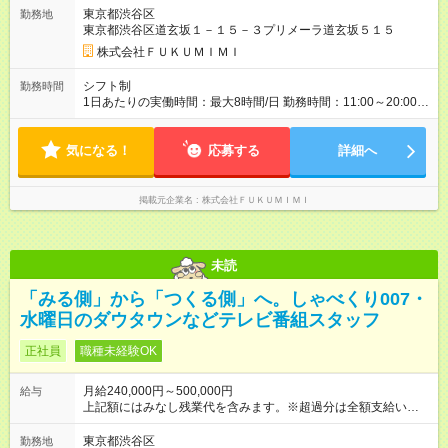
【試用期間】試用期間あり 試用期間の長さ：6ヶ月 雇用形態、
東京都渋谷区
勤務地
給与は本採用時と同じです。
東京都渋谷区道玄坂１－１５－３プリメーラ道玄坂５１５
株式会社ＦＵＫＵＭＩＭＩ
シフト制
勤務時間
1日あたりの実働時間：最大8時間/日 勤務時間：11:00～20:00 ※
担当業務により変動する場合があります。
気になる！
応募する
詳細へ
掲載元企業名
株式会社ＦＵＫＵＭＩＭＩ
未読
「みる側」から「つくる側」へ。しゃべくり007・
水曜日のダウタウンなどテレビ番組スタッフ
正社員
職種未経験OK
月給240,000円～500,000円
給与
上記額にはみなし残業代を含みます。※超過分は全額支給いたし
ます。 みなし残業代 27,000円／月 みなし残業時間 16時間／月
【試用期間】試用期間あり 試用期間の長さ：6ヶ月 雇用形態、
東京都渋谷区
勤務地