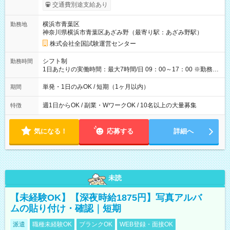
※勤務回数により昇給あり 【即給（前払い）オプションあ
交通費別途支給あり
り！】 希望される場合、勤務から1週間ほどで給与の一部を受け
取れます。 ※手数料418円がかかります。 【過去試験日の収入
横浜市青葉区
勤務地
例】 ・河合塾模擬試験 8:30～17:30（休憩1時間） 時給1,300円
神奈川県横浜市青葉区あざみ野（最寄り駅：あざみ野駅）
×8時間＝日収10,400円＋交通費 ※当日の役割により時給＋100
円の場合あり ・国家試験 7:00～13:30（休憩なし） 時給1,300
株式会社全国試験運営センター
円（役割手当＋100円）×6時間＝日収8,400円＋交通費 【試用期
間】試用期間なし
シフト制
勤務時間
1日あたりの実働時間：最大7時間/日 09：00～17：00 ※勤務時
間は 試験により異なります。
単発・1日のみOK / 短期（1ヶ月以内）
期間
週1日からOK / 副業・WワークOK / 10名以上の大量募集
特徴
気になる！
応募する
詳細へ
未読
【未経験OK】【深夜時給1875円】写真アルバ
ムの貼り付け・確認｜短期
派遣
職種未経験OK
ブランクOK
WEB登録・面接OK