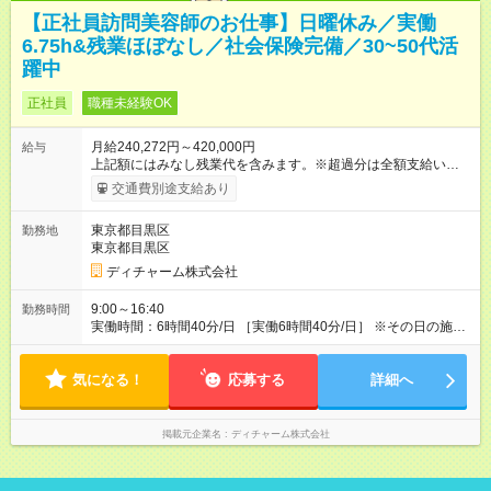
【正社員訪問美容師のお仕事】日曜休み／実働
6.75h&残業ほぼなし／社会保険完備／30~50代活
躍中
正社員
職種未経験OK
月給240,272円～420,000円
給与
上記額にはみなし残業代を含みます。※超過分は全額支給いたし
ます。 みなし残業代 56,772円／月 みなし残業時間 41.5時間／
交通費別途支給あり
月 【みなし残業について】 みなし残業には帰宅時間と帰宅後の
簡単なメール対応、カルテ整理等の業務を想定しています。 実
東京都目黒区
勤務地
働がなくても固定の手当としてお支払いしています。 施設での
東京都目黒区
稼働が長引いた場合、その分の残業代をお支払いいたします。
【モデル年収】 入社2年目/チーフスタイリスト/40代：29万円
ディチャーム株式会社
（週5日勤務、担当業務手当含む） 入社4年目/チームリーダ
ー/50代：35万円（週5日勤務、自家用車手当、担当業務手当含
9:00～16:40
勤務時間
む） 入社12年目/エリアマネージャー/40代：55万円（週6日勤
実働時間：6時間40分/日 ［実働6時間40分/日］ ※その日の施術
務、自家用車手当、担当業務手当含む） ※年2回人事考課による
が早く終わった場合早めに帰宅できます。早めに帰宅の場合も
昇給あり 【各種手当】 土曜手当：1，000円、祝日手当：2，
給与は変わらないのでご安心ください。 ※残業時間は最長で月
000円 自家用車手当：25，000～35，000円（居住地域によ
気になる！
10時間程度、介護施設への訪問となるので遅くとも18時頃には
応募する
詳細へ
る）、遠距離手当：移動距離・移動方法に応じて支給 各種担当
終了します ※勤務地により多少の前後有 ※移動時間別
業務手当：担当業務・エリアに応じて支給 その他手当（通信手
当、アサイン協力手当、教育担当手当など） 【試用期間】試用
掲載元企業名
ディチャーム株式会社
期間あり 試用期間の長さ：3ヶ月 雇用形態、給与は本採用時と
同じです。