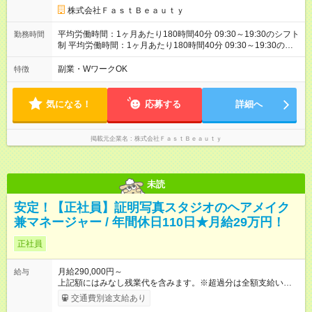
金を反映済み ※各都道府県の施行月より適応、入社時期によっ
株式会社ＦａｓｔＢｅａｕｔｙ
ては変動の可能性あり 詳細は、採用担当へお問い合わせくださ
い 【試用期間】試用期間なし
平均労働時間：1ヶ月あたり180時間40分 09:30～19:30のシフト
勤務時間
制 平均労働時間：1ヶ月あたり180時間40分 09:30～19:30のシ
フト制
副業・WワークOK
特徴
気になる！
応募する
詳細へ
掲載元企業名
株式会社ＦａｓｔＢｅａｕｔｙ
未読
安定！【正社員】証明写真スタジオのヘアメイク
兼マネージャー / 年間休日110日★月給29万円！
正社員
月給290,000円～
給与
上記額にはみなし残業代を含みます。※超過分は全額支給いたし
ます。 みなし残業代 72,314円／月 みなし残業時間 45時間／月
交通費別途支給あり
※試用期間は6ヶ月です。そのほかの条件に変更はありません。