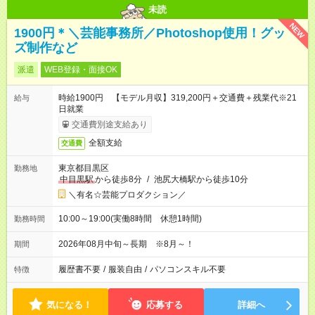
未読
NEW
1900円＊＼芸能事務所／Photoshop使用！グッ
ズ制作など
派遣
WEB登録・面接OK
時給1900円 【モデル月収】319,200円＋交通費＋残業代※21
給与
日就業
交通費別途支給あり
全額支給
交通費
東京都目黒区
勤務地
中目黒駅
から徒歩8分
/
池尻大橋駅から徒歩10分
＼有名☆芸能プロダクション／
10:00～19:00(実働8時間 休憩1時間)
勤務時間
2026年08月中旬～長期 ※8月～！
期間
履歴書不要
/
服装自由
/
パソコンスキル不要
特徴
気になる！
応募する
詳細へ