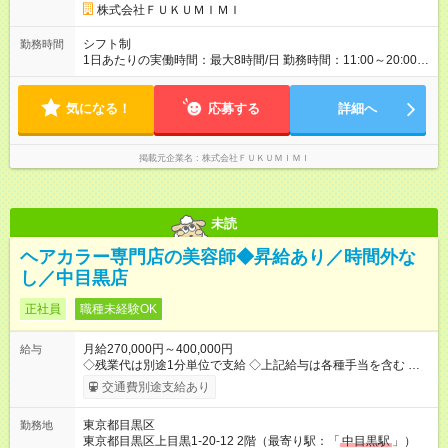
株式会社ＦＵＫＵＭＩＭＩ
シフト制
勤務時間
1日あたりの実働時間：最大8時間/日 勤務時間：11:00～20:00 ※
担当業務により変動する場合があります。
気になる！
応募する
詳細へ
掲載元企業名
株式会社ＦＵＫＵＭＩＭＩ
未読
ヘアカラー専門店の美容師◆昇給あり／時間外な
し／中目黒店
正社員
職種未経験OK
月給270,000円～400,000円
給与
◇残業代は別途1分単位で支給 ◇上記給与は各種手当を含む ◇毎
月インセンティブポイント付与 ・店舗売上や入客人数などに応
交通費別途支給あり
じてインセンティブポイントを付与 ・ポイントは6ヶ月に一度引
き出し可能 ◇半年に1回の昇給制度（3人に1人以上が昇給） ◇店
東京都目黒区
勤務地
長手当（月30，000円～）あり 研修期間6ヶ月間は以下給与のみ
東京都目黒区上目黒1-20-12 2階（最寄り駅：「
中目黒駅
」）
変更あり 月給242，700円 ※給与に関しては2025年度の最低賃