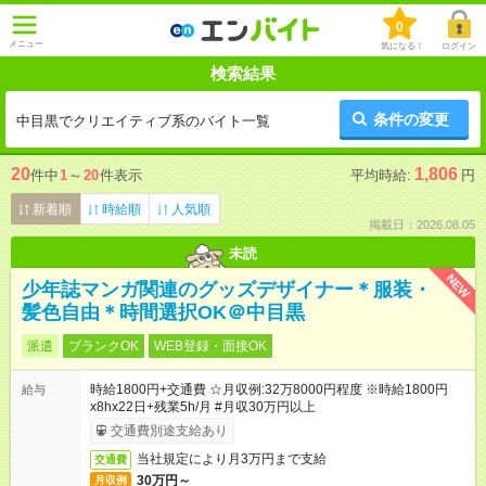
0
メニュー
気になる！
ログイン
検索結果
条件の変更
中目黒でクリエイティブ系のバイト一覧
20
1,806
件中
1
～
20
件表示
平均時給:
円
新着順
時給順
人気順
掲載日：2026.08.05
未読
NEW
少年誌マンガ関連のグッズデザイナー＊服装・
髪色自由＊時間選択OK＠中目黒
派遣
ブランクOK
WEB登録・面接OK
時給1800円+交通費 ☆月収例:32万8000円程度 ※時給1800円
給与
x8hx22日+残業5h/月 #月収30万円以上
交通費別途支給あり
当社規定により月3万円まで支給
交通費
30万円～
月収例