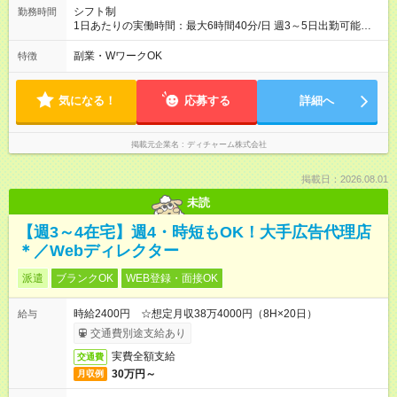
シフト制
勤務時間
1日あたりの実働時間：最大6時間40分/日 週3～5日出勤可能な
方 （シフト例） 9:00～16:40（休憩1時間含む） ご希望に合わせ
て勤務終了時間はご相談可能です ※勤務地により多少の前後
副業・WワークOK
特徴
有・移動時間別
気になる！
応募する
詳細へ
掲載元企業名
ディチャーム株式会社
掲載日：2026.08.01
未読
【週3～4在宅】週4・時短もOK！大手広告代理店
＊／Webディレクター
派遣
ブランクOK
WEB登録・面接OK
時給2400円 ☆想定月収38万4000円（8H×20日）
給与
交通費別途支給あり
実費全額支給
交通費
30万円～
月収例