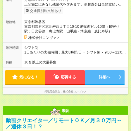
上記額にはみなし残業代を含みます。※超過分は全額支給いたし
ます。 みなし残業代 8,940円／月 みなし残業時間 5.5時間／月
交通費別途支給あり
上記には、月5.5時間分のみなし残業代(8，940円)を含む。超過
分は別途支給。 ・研修期間6ヶ月 ※研修期間中は月給220，000
東京都渋谷区
勤務地
円～ （期間中は契約社員） ※社内基準を満たした場合は、その
東京都渋谷区恵比寿西１丁目10-10 若葉西ビル10階（最寄り
後正規登用可 【年収例】 ◆エリアマネージャー 月給25万円＋役
駅：日比谷線 恵比寿駅 山手線・埼京線 恵比寿駅）
職手当3万円＋インセン14万5，781円＝42万5，781円 ◆店長
月給 25万円＋役職手当1万円＋インセン8万2，547円＝34万2，
株式会社コンヴァノ
547円 ◆社員(役職なし) 月給23万円＋インセン1万4701円＝24
万4，701円 ＜別途支給手当＞ ・インセンティブ：月10万円以
シフト制
勤務時間
上も可能！ ・賞与：年2回(6月/12月)※業績による ・交通費：月
1日あたりの実働時間：最大8時間/日 ＜シフト例＞ 9:00～22:00
上限3万円 ＜昇給制度＞※正社員後 ・昇給額：平均1万円(1回あ
でのシフト制（実働8時間／休憩60分） ※残業時間は月平均で
たり) ・回数：随時 ・反映時期：次月の給与から ・評価手法：
10時間程度 ※営業時間は【平日】11：00～22：00、【土日祝】
10名以上の大量募集
特徴
社内評価に基づく ※あなたの頑張りをしっかり評価します！で
10：00～21：00です。商業施設内店舗は施設の営業時間に準じ
きることが増えるほどお給料に反映される環境です。 【試用期
ます。
間】試用期間あり 試用期間の長さ：6ヶ月 ※ 雇用形態と給与
気になる！
応募する
詳細へ
に、本採用時と異なる部分があります。 雇用形態：中途採用
（契約社員） 給与：月給 220,000円以上 上記額にはみなし残業
代を含みます。※超過分は全額支給いたします。 みなし残業
掲載元企業名
株式会社コンヴァノ
代 8,552円／月 みなし残業時間 5.5時間／月
未読
動画クリエイター／リモートＯＫ／月３０万円～
／週休３日！？