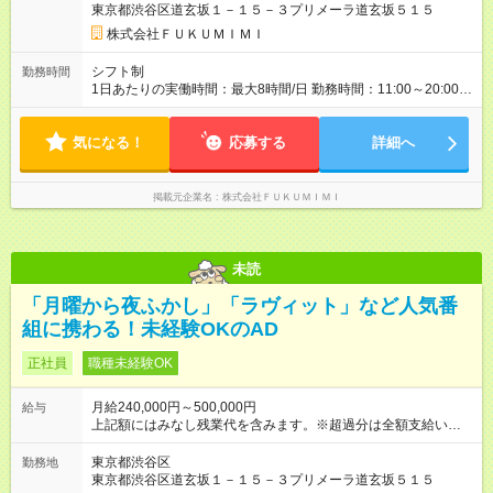
給与は本採用時と同じです。
東京都渋谷区道玄坂１－１５－３プリメーラ道玄坂５１５
株式会社ＦＵＫＵＭＩＭＩ
シフト制
勤務時間
1日あたりの実働時間：最大8時間/日 勤務時間：11:00～20:00 ※
担当業務により変動する場合があります。
気になる！
応募する
詳細へ
掲載元企業名
株式会社ＦＵＫＵＭＩＭＩ
未読
「月曜から夜ふかし」「ラヴィット」など人気番
組に携わる！未経験OKのAD
正社員
職種未経験OK
月給240,000円～500,000円
給与
上記額にはみなし残業代を含みます。※超過分は全額支給いたし
ます。 みなし残業代 27,000円／月 みなし残業時間 16時間／月
【試用期間】試用期間あり 試用期間の長さ：6ヶ月 雇用形態、
東京都渋谷区
勤務地
給与は本採用時と同じです。
東京都渋谷区道玄坂１－１５－３プリメーラ道玄坂５１５