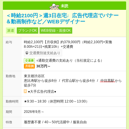
未読
＜時給2100円＞週3日在宅♩広告代理店でバナー
＆動画制作など／WEBデザイナー
派遣
ブランクOK
WEB登録・面接OK
時給2,100円【月収例】約379,000円（時給2,100円×実働
給与
8.00h×21日+残業10h）+交通費
交通費別途支給あり
○通勤交通費の支給あり（当社規定による）
交通費
30万円～
月収例
東京都渋谷区
勤務地
恵比寿駅から徒歩8分
/
代官山駅から徒歩4分
/
中目黒駅
から
徒歩7分
●大手広告代理店●
★9:30～18:30（休憩時間 12:00～13:00）
勤務時間
2026年9月～
期間
履歴書不要
/
40～50代活躍中
/
服装自由
特徴