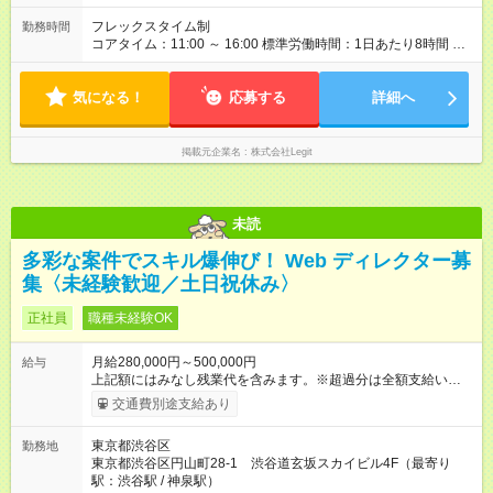
フレックスタイム制
勤務時間
コアタイム：11:00 ～ 16:00 標準労働時間：1日あたり8時間 標
準労働時間：1日あたり8時間 ／ 1か月あたり160時間
気になる！
応募する
詳細へ
掲載元企業名
株式会社Legit
未読
多彩な案件でスキル爆伸び！ Web ディレクター募
集〈未経験歓迎／土日祝休み〉
正社員
職種未経験OK
月給280,000円～500,000円
給与
上記額にはみなし残業代を含みます。※超過分は全額支給いたし
ます。 みなし残業代 58,594円 以上／月 みなし残業時間 40時間
交通費別途支給あり
／月 昇給は随時！頑張り次第で毎月お給料UPも！ 【試用期間】
試用期間あり 試用期間の長さ：6ヶ月 ※ 雇用形態と給与に、本
東京都渋谷区
勤務地
採用時と異なる部分があります。 雇用形態：中途採用（契約社
東京都渋谷区円山町28-1 渋谷道玄坂スカイビル4F（最寄り
員） 給与：月給 270,000円 ～ 450,000円 上記額にはみなし残業
駅：渋谷駅 / 神泉駅）
代を含みます。※超過分は全額支給いたします。 みなし残業