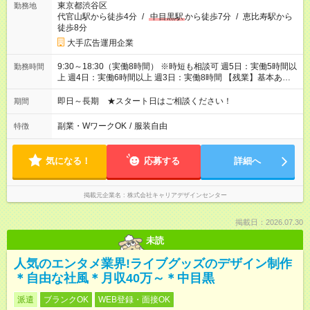
東京都渋谷区
勤務地
代官山駅から徒歩4分
/
中目黒駅
から徒歩7分
/
恵比寿駅から
徒歩8分
大手広告運用企業
9:30～18:30（実働8時間） ※時短も相談可 週5日：実働5時間以
勤務時間
上 週4日：実働6時間以上 週3日：実働8時間 【残業】基本あり
ません
即日～長期 ★スタート日はご相談ください！
期間
副業・WワークOK
/
服装自由
特徴
気になる！
応募する
詳細へ
掲載元企業名
株式会社キャリアデザインセンター
掲載日：2026.07.30
未読
人気のエンタメ業界!ライブグッズのデザイン制作
＊自由な社風＊月収40万～＊中目黒
派遣
ブランクOK
WEB登録・面接OK