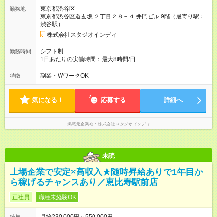
【試用期間】試用期間あり 試用期間の長さ：6ヶ月 雇用形態、
東京都渋谷区
勤務地
給与は本採用時と同じです。
東京都渋谷区道玄坂 ２丁目２８－４ 井門ビル 9階（最寄り駅：
渋谷駅）
株式会社スタジオインディ
シフト制
勤務時間
1日あたりの実働時間：最大8時間/日
副業・WワークOK
特徴
気になる！
応募する
詳細へ
掲載元企業名
株式会社スタジオインディ
未読
上場企業で安定×高収入★随時昇給ありで1年目か
ら稼げるチャンスあり／恵比寿駅前店
正社員
職種未経験OK
月給230,000円～550,000円
給与