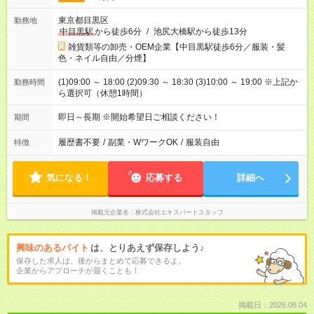
東京都目黒区
勤務地
中目黒駅
から徒歩6分
/
池尻大橋駅から徒歩13分
雑貨類等の卸売・OEM企業【中目黒駅徒歩6分／服装・髪
色・ネイル自由／分煙】
(1)09:00 ～ 18:00 (2)09:30 ～ 18:30 (3)10:00 ～ 19:00 ※上記か
勤務時間
ら選択可（休憩1時間）
即日～長期 ※開始希望日ご相談ください！
期間
履歴書不要
/
副業・WワークOK
/
服装自由
特徴
気になる！
応募する
詳細へ
掲載元企業名
株式会社エキスパートスタッフ
興味のあるバイト
は、とりあえず保存しよう♪
保存した求人は、後からまとめて応募できるよ。
企業からアプローチが届くことも！
掲載日：2026.08.04