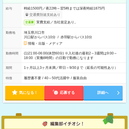
時給1500円／夜22時～翌5時までは深夜時給1875円
給与
交通費別途支給あり
実費支給／当社規定あり。
交通費
埼玉県川口市
勤務地
川口駅からバス10分
/
赤羽駅からバス10分
情報・出版・メディア
(1)21:00-06:00(休憩60分) ※入社後の最初2～3週間は9:00～
勤務時間
18:00（実働8時間）の日勤で勤務になります
1ヶ月以上3ヶ月未満／即日～9/30まで（延長の可能性あり）
期間
履歴書不要
/
40～50代活躍中
/
服装自由
特徴
気になる！
応募する
詳細へ