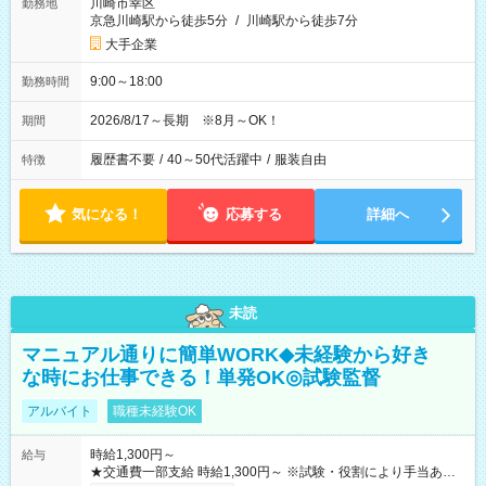
川崎市幸区
勤務地
京急川崎駅から徒歩5分
/
川崎駅から徒歩7分
大手企業
9:00～18:00
勤務時間
2026/8/17～長期 ※8月～OK！
期間
履歴書不要
/
40～50代活躍中
/
服装自由
特徴
気になる！
応募する
詳細へ
未読
マニュアル通りに簡単WORK◆未経験から好き
な時にお仕事できる！単発OK◎試験監督
アルバイト
職種未経験OK
時給1,300円～
給与
★交通費一部支給 時給1,300円～ ※試験・役割により手当あり