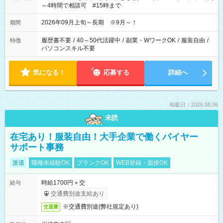
～4時間で相談可 #15時まで
2026年09月上旬～長期 ※9月～！
期間
履歴書不要
/
40～50代活躍中
/
副業・WワークOK
/
服装自由
/
特徴
パソコンスキル不要
気になる！
応募する
詳細へ
掲載日：2026.08.06
未読
在宅あり！服装自由！大手企業で働くバイヤー
サポート事務
派遣
職種未経験OK
ブランクOK
WEB登録・面接OK
時給1700円＋交
給与
交通費別途支給あり
※交通費別途(弊社規定あり)
交通費