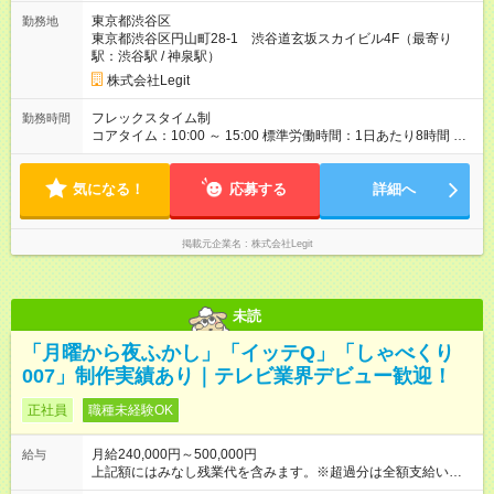
試用期間あり 試用期間の長さ：6ヶ月 ※ 雇用形態と給与に、本
東京都渋谷区
勤務地
採用時と異なる部分があります。 雇用形態：中途採用（契約社
東京都渋谷区円山町28-1 渋谷道玄坂スカイビル4F（最寄り
員） 給与：月給 250,000円 ～ 300,000円 上記額にはみなし残業
駅：渋谷駅 / 神泉駅）
代を含みます。※超過分は全額支給いたします。 みなし残業
代 58,594円以上／月 みなし残業時間 40時間／月
株式会社Legit
フレックスタイム制
勤務時間
コアタイム：10:00 ～ 15:00 標準労働時間：1日あたり8時間 標
準労働時間：1日あたり8時間 ／ 1か月あたり160時間
気になる！
応募する
詳細へ
掲載元企業名
株式会社Legit
未読
「月曜から夜ふかし」「イッテQ」「しゃべくり
007」制作実績あり｜テレビ業界デビュー歓迎！
正社員
職種未経験OK
月給240,000円～500,000円
給与
上記額にはみなし残業代を含みます。※超過分は全額支給いたし
ます。 みなし残業代 27,000円／月 みなし残業時間 16時間／月