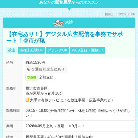
あなたの閲覧履歴からのオススメ
掲載日：2026.08.06
未読
【在宅あり！】デジタル広告配信を事務でサポ
ート！＠市が尾
派遣
職種未経験OK
ブランクOK
WEB登録・面接OK
時給1530円
給与
交通費別途支給あり
全額支給
交通費
横浜市青葉区
勤務地
市が尾駅から徒歩10分
大手☆有線テレビによる放送事業・広告事業など♪
09:15～18:00(実働7時間45分 休憩1時間) ※朝ゆっくりが嬉し
勤務時間
い！
2026年09月上旬～長期 ※9月～！
期間
履歴書不要
/
40～50代活躍中
/
服装自由
特徴