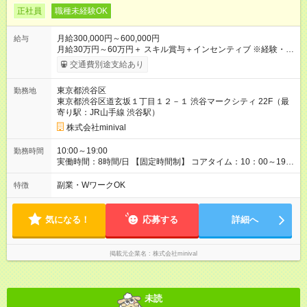
正社員
職種未経験OK
月給300,000円～600,000円
給与
月給30万円～60万円＋ スキル賞与＋インセンティブ ※経験・能
力などを考慮して決定します。 ※業績賞与は内勤以上 ★スキル
交通費別途支給あり
に応じて収入UP★ プロジェクトごとのインセンティブ制度を 導
入しているのでスキルや経験を積めば どんどん単価がアップ！
東京都渋谷区
勤務地
頑張った分だけお給料でしっかり還元します✧ - 年収例 - 400万
東京都渋谷区道玄坂１丁目１２－１ 渋谷マークシティ 22F（最
円以上（24歳／入社2年） 450万円以上（26歳／入社2年） 600
寄り駅：JR山手線 渋谷駅）
万円以上（28歳／入社3年） 【試用期間】試用期間あり 試用期
間の長さ：3ヶ月 雇用形態、給与は本採用時と同じです。
株式会社minival
10:00～19:00
勤務時間
実働時間：8時間/日 【固定時間制】 コアタイム：10：00～19：
00（実働8時間） ＼残業少なめ／ 平均残業は月4時間以下！ ワ
ークライフバランスも大切にできます◎
副業・WワークOK
特徴
気になる！
応募する
詳細へ
掲載元企業名
株式会社minival
未読