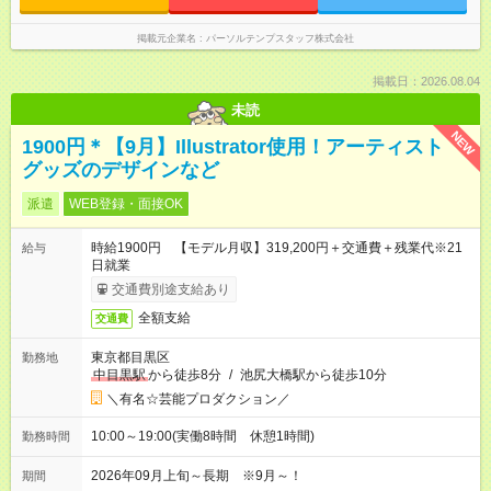
掲載元企業名
パーソルテンプスタッフ株式会社
掲載日：2026.08.04
未読
NEW
1900円＊【9月】Illustrator使用！アーティスト
グッズのデザインなど
派遣
WEB登録・面接OK
時給1900円 【モデル月収】319,200円＋交通費＋残業代※21
給与
日就業
交通費別途支給あり
全額支給
交通費
東京都目黒区
勤務地
中目黒駅
から徒歩8分
/
池尻大橋駅から徒歩10分
＼有名☆芸能プロダクション／
10:00～19:00(実働8時間 休憩1時間)
勤務時間
2026年09月上旬～長期 ※9月～！
期間