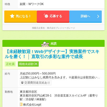
※上記契約時間が難しい場合は面接時にご相談ください ※イベン
副業・WワークOK
特徴
ト開催時はイベントのスケジュールに合わせて稼働となりま
す。
気になる！
応募する
詳細へ
掲載元企業名
株式会社プレジャーガレージ
未読
【未経験歓迎 ! Webデザイナー】実務案件でスキ
ルを磨く！ │ 直取引の多彩な案件で成長
正社員
職種未経験OK
月給250,000円～500,000円
給与
上記額にはみなし残業代を含みます。※超過分は全額支給いたし
ます。 みなし残業代 58,594円／月 みなし残業時間 40時間／月
交通費別途支給あり
昇給は随時！頑張り次第で毎月お給料UPも！ 上記額にはみなし
残業代（月40時間分 / 58,594円分）を含みます。※超過分は全額
東京都渋谷区
勤務地
支給します 【試用期間】試用期間あり 試用期間の長さ：6ヶ月
東京都渋谷区円山町28-1 渋谷道玄坂スカイビル4F（最寄り
※ 雇用形態と給与に、本採用時と異なる部分があります。 雇用
駅：渋谷駅 / 神泉駅）
形態：中途採用（契約社員） 給与：本採用時と同じです。
株式会社Legit