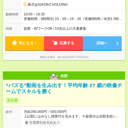
期間中の月給は20万円～28万円(時間外手当は全額支給いたしま
株式会社KOKO HOLDING
す) 【試用期間】試用期間なし
10:00～19:30
勤務時間
実働時間：8時間/日 10：00～19：30（実働8時間／休憩1.5時
間） ☆残業は基本ナシ！プライベートも充実させながら働ける
環境です◎
副業・WワークOK / 10名以上の大量募集
特徴
気になる！
応募する
詳細へ
掲載元企業名
株式会社KOKO HOLDING
未読
“バズる”動画を生み出す！平均年齢 27 歳の映像チ
ームでスキルを磨く
正社員
月給280,000円～500,000円
給与
上記額にはみなし残業代を含みます。※超過分は全額支給いたし
ます。 みなし残業代 58,594円 以上／月 みなし残業時間 40時間
交通費別途支給あり
／月 昇給は随時！頑張り次第で毎月お給料UPも！ 【試用期間】