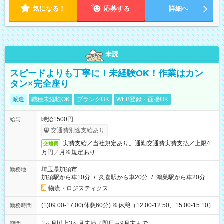
気になる！
応募する
詳細へ
未読
スピードよりも丁寧に！未経験OK！作業はカン
タン×完全座り
派遣
職種未経験OK
ブランクOK
WEB登録・面接OK
時給1500円
給与
交通費別途支給あり
実費支給／当社規定あり。通勤交通費実費支払／上限4
交通費
万円／月※規定あり
埼玉県加須市
勤務地
加須駅から車10分
/
久喜駅から車20分
/
鴻巣駅から車20分
物流・ロジスティクス
(1)09:00-17:00(休憩60分) ※休憩（12:00-12:50、15:00-15:10）
勤務時間
1ヶ月以上3ヶ月未満／即日～9月末まで
期間