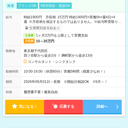
派遣
ブランクOK
WEB登録・面接OK
時給1900円 月収例 15万円 時給1900円×実働5h×週4日×4
給与
週 ※月収例を保証するものではありません。※給与即受取りサ
ービス利用可（利用条件有）
交通費別途支給あり
1ヶ月3万円を上限として実費支給
交通費
15～20万円
月収例
東京都千代田区
勤務地
四ツ谷駅から徒歩2分
/
麹町駅から徒歩13分
コンサルタント・シンクタンク
10:00-16:00（休憩60分）実働5時間（残業少なめ！）
勤務時間
2026年09月01日～長期 ※開始日相談OK ※9月～！
期間
履歴書不要
/
服装自由
特徴
気になる！
応募する
詳細へ