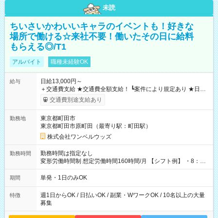
未読
ちいさいかわいいキャラのイベントも！好きな
場所で働ける☆来社不要！働いたその日に給料
もらえる◎/T1
アルバイト
職種未経験OK
日給13,000円～
給与
＋交通費支給 ★交通費全額支給！ ┗案件により規定あり ★日払
いOK！（規定あり） ┗働いたその日に現金GET♪ お仕事後はコ
交通費別途支給あり
ンビニATMから 日払い分を引き落とせます！ 【試用期間】試
用期間なし
東京都町田市
勤務地
東京都町田市原町田（最寄り駅：町田駅）
株式会社ワンベルウッズ
勤務時間は指定なし
勤務時間
変形労働時間制 想定労働時間160時間/月 【シフト例】 ・8：00
～21：00
単発・1日のみOK
期間
週1日からOK / 日払いOK / 副業・WワークOK / 10名以上の大量
特徴
募集