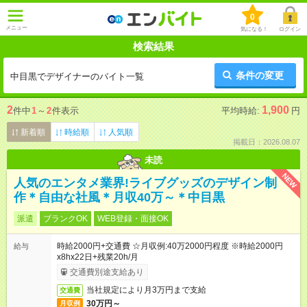
0
メニュー
気になる！
ログイン
検索結果
条件の変更
中目黒でデザイナーのバイト一覧
2
1,900
件中
1
～
2
件表示
平均時給:
円
新着順
時給順
人気順
掲載日：2026.08.07
未読
NEW
人気のエンタメ業界!ライブグッズのデザイン制
作＊自由な社風＊月収40万～＊中目黒
派遣
ブランクOK
WEB登録・面接OK
時給2000円+交通費 ☆月収例:40万2000円程度 ※時給2000円
給与
x8hx22日+残業20h/月
交通費別途支給あり
当社規定により月3万円まで支給
交通費
30万円～
月収例