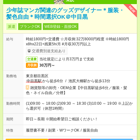
NEW
少年誌マンガ関連のグッズデザイナー＊服装・
髪色自由＊時間選択OK＠中目黒
派遣
ブランクOK
WEB登録・面接OK
時給1800円+交通費 ☆月収例:32万8000円程度 ※時給1800円
給与
x8hx22日+残業5h/月 #月収30万円以上
交通費別途支給あり
当社規定により月3万円まで支給
交通費
30万円～
月収例
東京都目黒区
勤務地
中目黒駅
から徒歩6分
/
池尻大橋駅から徒歩13分
雑貨類等の卸売・OEM企業【中目黒駅徒歩6分／服装・髪
色・ネイル自由／分煙】
(1)09:00 ～ 18:00 (2)09:30 ～ 18:30 (3)10:00 ～ 19:00 ※上記か
勤務時間
ら選択可（休憩1時間）
即日～長期 ※開始希望日ご相談ください！
期間
履歴書不要
/
副業・WワークOK
/
服装自由
特徴