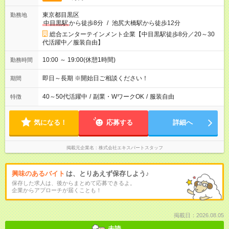
東京都目黒区
勤務地
中目黒駅
から徒歩8分
/
池尻大橋駅から徒歩12分
総合エンターテインメント企業【中目黒駅徒歩8分／20～30
代活躍中／服装自由】
10:00 ～ 19:00(休憩1時間)
勤務時間
即日～長期 ※開始日ご相談ください！
期間
40～50代活躍中
/
副業・WワークOK
/
服装自由
特徴
気になる！
応募する
詳細へ
掲載元企業名
株式会社エキスパートスタッフ
興味のあるバイト
は、とりあえず保存しよう♪
保存した求人は、後からまとめて応募できるよ。
企業からアプローチが届くことも！
掲載日：2026.08.05
未読