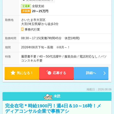
全額支給
交通費
20～25万円
月収例
さいたま市大宮区
勤務地
大宮(埼玉県)駅から徒歩3分
事務代行業
08:30～17:15(実働7時間45分 休憩1時間)
勤務時間
2026年08月下旬～長期 ※8月～！
期間
履歴書不要
/
40～50代活躍中
/
服装自由
/
電話対応なし
/
パソ
特徴
コンスキル不要
気になる！
応募する
詳細へ
掲載日：2026.08.06
未読
完全在宅＊時給1900円！週4日＆10～16時！メ
ディアコンサル企業で事務アシ