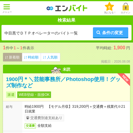
0
メニュー
気になる！
ログイン
検索結果
条件の変更
中目黒でＤＴＰオペレーターのバイト一覧
1
1,900
件中
1
～
1
件表示
平均時給:
円
新着順
時給順
人気順
掲載日：2026.08.08
未読
NEW
1900円＊＼芸能事務所／Photoshop使用！グッ
ズ制作など
派遣
WEB登録・面接OK
時給1900円 【モデル月収】319,200円＋交通費＋残業代※21
給与
日就業
交通費別途支給あり
全額支給
交通費