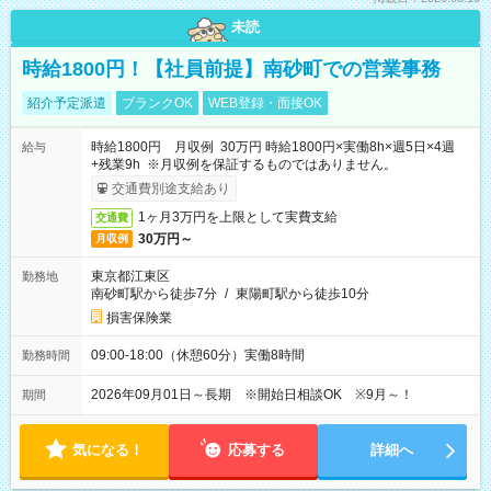
未読
時給1800円！【社員前提】南砂町での営業事務
紹介予定派遣
ブランクOK
WEB登録・面接OK
時給1800円 月収例 30万円 時給1800円×実働8h×週5日×4週
給与
+残業9h ※月収例を保証するものではありません。
交通費別途支給あり
1ヶ月3万円を上限として実費支給
交通費
30万円～
月収例
東京都江東区
勤務地
南砂町駅から徒歩7分
/
東陽町駅から徒歩10分
損害保険業
09:00-18:00（休憩60分）実働8時間
勤務時間
2026年09月01日～長期 ※開始日相談OK ※9月～！
期間
気になる！
応募する
詳細へ