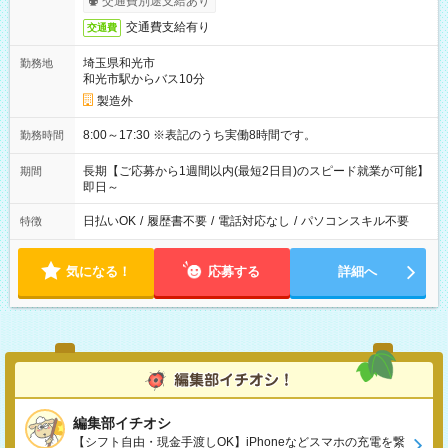
交通費別途支給あり
交通費支給有り
交通費
埼玉県和光市
勤務地
和光市駅からバス10分
製造外
8:00～17:30 ※表記のうち実働8時間です。
勤務時間
長期【ご応募から1週間以内(最短2日目)のスピード就業が可能】
期間
即日～
日払いOK
/
履歴書不要
/
電話対応なし
/
パソコンスキル不要
特徴
気になる！
応募する
詳細へ
編集部イチオシ
【シフト自由・現金手渡しOK】iPhoneなどスマホの充電を繋