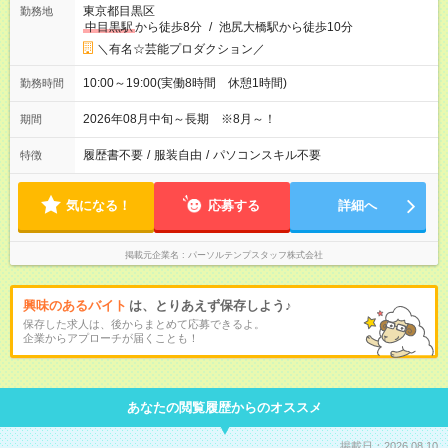
東京都目黒区
勤務地
中目黒駅
から徒歩8分
/
池尻大橋駅から徒歩10分
＼有名☆芸能プロダクション／
10:00～19:00(実働8時間 休憩1時間)
勤務時間
2026年08月中旬～長期 ※8月～！
期間
履歴書不要
/
服装自由
/
パソコンスキル不要
特徴
気になる！
応募する
詳細へ
掲載元企業名
パーソルテンプスタッフ株式会社
興味のあるバイト
は、とりあえず保存しよう♪
保存した求人は、後からまとめて応募できるよ。
企業からアプローチが届くことも！
あなたの閲覧履歴からのオススメ
掲載日：2026.08.10