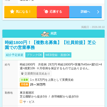
気になる！
応募する
詳細へ
掲載日：2026.08.10
未読
時給1800円！【複数名募集】【社員前提】芝公
園での営業事務
紹介予定派遣
ブランクOK
WEB登録・面接OK
時給1800円 月収例 29万円 時給1800円×実働7h45m×週5日×4
給与
週+残業10h ※月収例を保証するものではありません。
交通費別途支給あり
1ヶ月3万円を上限として実費支給
交通費
25～30万円
月収例
東京都港区
勤務地
芝公園駅から徒歩3分
/
赤羽橋駅から徒歩5分
サ－ビス