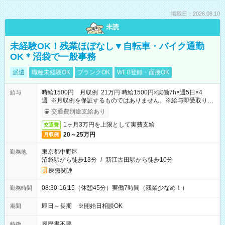
掲載日：2026.08.10
未読
未経験OK！残業ほぼなし▼自転車・バイク通勤
OK＊沼袋で一般事務
派遣
職種未経験OK
ブランクOK
WEB登録・面接OK
時給1500円 月収例 21万円 時給1500円×実働7h×週5日×4
給与
週 ※月収例を保証するものではありません。※給与即受取りサ
ービス利用可（利用条件有）
交通費別途支給あり
1ヶ月3万円を上限として実費支給
交通費
20～25万円
月収例
東京都中野区
勤務地
沼袋駅から徒歩13分
/
新江古田駅から徒歩10分
医療関連
08:30-16:15（休憩45分）実働7時間（残業少なめ！）
勤務時間
即日～長期 ※開始日相談OK
期間
履歴書不要
特徴