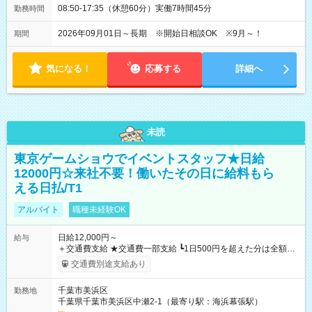
08:50-17:35（休憩60分）実働7時間45分
勤務時間
2026年09月01日～長期 ※開始日相談OK ※9月～！
期間
気になる！
応募する
詳細へ
未読
東京ゲームショウでイベントスタッフ★日給
12000円☆来社不要！働いたその日に給料もら
える日払/T1
アルバイト
職種未経験OK
日給12,000円～
給与
＋交通費支給 ★交通費一部支給 ┗1日500円を超えた分は全額支
給！ ※往復500円以内の方は自己負担となります ★日払いOK！
交通費別途支給あり
（規定あり） ┗働いたその日に現金GET♪ お仕事後はコンビニ
ATMから 日払い分を引き落とせます！ 【試用期間】試用期間
千葉市美浜区
勤務地
なし
千葉県千葉市美浜区中瀬2-1（最寄り駅：海浜幕張駅）