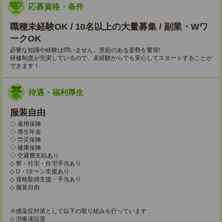
応募資格・条件
職種未経験OK / 10名以上の大量募集 / 副業・Wワ
ークOK
必要な知識や経験は問いません。意欲のある姿勢を重視!
研修制度が充実しているので、未経験からでも安心してスタートすることが
できます！
待遇・福利厚生
服装自由
◇ 雇用保険
◇ 厚生年金
◇ 労災保険
◇ 健康保険
◇ 交通費支給あり
◇ 寮・社宅・住宅手当あり
◇ U・Iターン支援あり
◇ 資格取得支援・手当あり
◇ 服装自由
※感染症対策として以下の取り組みを行っています
◇ 消毒液設置