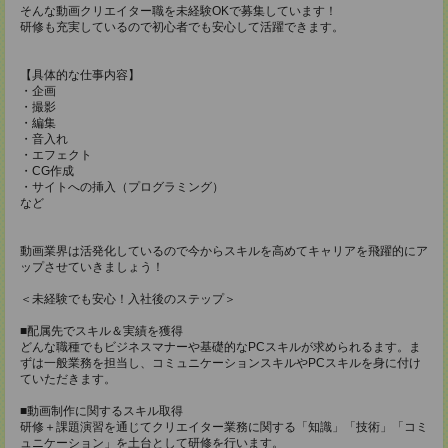
そんな動画クリエイター職を未経験OKで募集しています！
研修も充実しているので初心者でも安心して活躍できます。
【具体的な仕事内容】
・企画
・撮影
・編集
・音入れ
・エフェクト
・CG作成
・サイトへの挿入（プログラミング）
など
動画業界は活発化しているので今からスキルを高めてキャリアを飛躍的にア
ップさせていきましょう！
＜未経験でも安心！入社後のステップ＞
■配属先でスキル＆実績を獲得
どんな職種でもビジネスマナーや基礎的なPCスキルが求められるます。ま
ずは一般業務を担当し、コミュニケーションスキルやPCスキルを身に付け
ていただきます。
■動画制作に関するスキル取得
研修＋課題演習を通じてクリエイター業務に関する「知識」「技術」「コミ
ュニケーション」を土台として研修を行います。