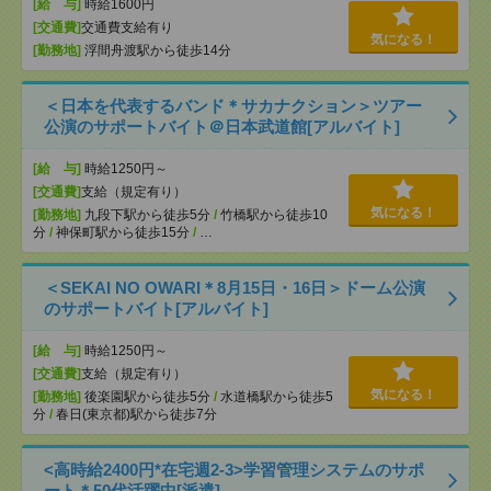
[給 与]
時給1600円
[交通費]
交通費支給有り
気になる！
[勤務地]
浮間舟渡駅から徒歩14分
＜日本を代表するバンド＊サカナクション＞ツアー
公演のサポートバイト＠日本武道館[アルバイト]
[給 与]
時給1250円～
[交通費]
支給（規定有り）
気になる！
[勤務地]
九段下駅から徒歩5分
/
竹橋駅から徒歩10
分
/
神保町駅から徒歩15分
/
…
＜SEKAI NO OWARI＊8月15日・16日＞ドーム公演
のサポートバイト[アルバイト]
[給 与]
時給1250円～
[交通費]
支給（規定有り）
気になる！
[勤務地]
後楽園駅から徒歩5分
/
水道橋駅から徒歩5
分
/
春日(東京都)駅から徒歩7分
<高時給2400円*在宅週2-3>学習管理システムのサポ
ート＊50代活躍中[派遣]