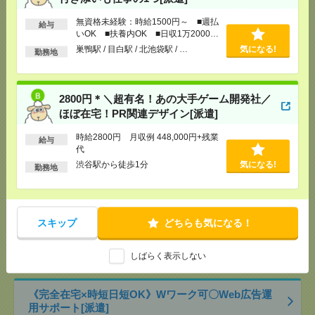
[交通費]
交通費全額支給
気になる！
無資格未経験：時給1500円～ ■週払
[勤務地]
巣鴨駅
/
目白駅
/
北池袋駅
/
…
給与
いOK ■扶養内OK ■日収1万2000円
以上
巣鴨駅 / 目白駅 / 北池袋駅 / …
気になる!
勤務地
2800円＊＼超有名！あの大手ゲーム開発社／ほぼ在
宅！PR関連デザイン[派遣]
2800円＊＼超有名！あの大手ゲーム開発社／
[給 与]
時給2800円 月収例 448,000円+残業代
ほぼ在宅！PR関連デザイン[派遣]
[交通費]
全額支給
[月収例]
30万円～
気になる！
時給2800円 月収例 448,000円+残業
給与
[勤務地]
渋谷駅から徒歩1分
代
渋谷駅から徒歩1分
気になる!
勤務地
【完全在宅】土日祝+平日1日～キャリコン資格活か
せる！[派遣]
[給 与]
時給2000円＋交
スキップ
どちらも気になる！
[交通費]
交通費実費支給（当社規定あり）
気になる！
[勤務地]
田町(東京都)駅から徒歩4分
/
三田(東京都)
しばらく表示しない
駅から徒歩7分
《完全在宅×時短日短OK》Wワーク可〇Web広告運
用サポート[派遣]