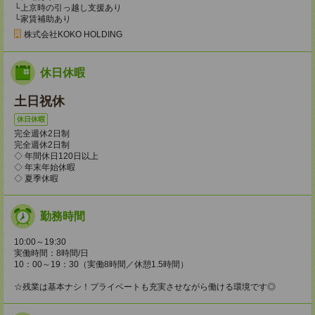
└上京時の引っ越し支援あり
└家賃補助あり
株式会社KOKO HOLDING
休日休暇
土日祝休
休日休暇
完全週休2日制
完全週休2日制
◇ 年間休日120日以上
◇ 年末年始休暇
◇ 夏季休暇
勤務時間
10:00～19:30
実働時間：8時間/日
10：00～19：30（実働8時間／休憩1.5時間）
☆残業は基本ナシ！プライベートも充実させながら働ける環境です◎