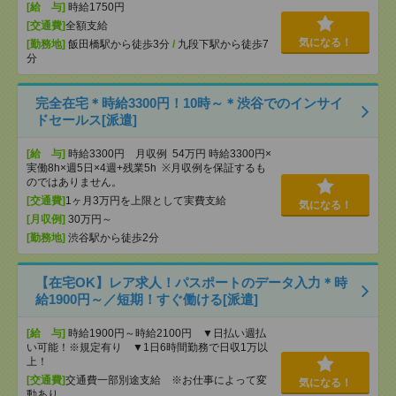
[給 与]
時給1750円
[交通費]
全額支給
気になる！
[勤務地]
飯田橋駅から徒歩3分
/
九段下駅から徒歩7
分
完全在宅＊時給3300円！10時～＊渋谷でのインサイ
ドセールス[派遣]
[給 与]
時給3300円 月収例 54万円 時給3300円×
実働8h×週5日×4週+残業5h ※月収例を保証するも
のではありません。
[交通費]
1ヶ月3万円を上限として実費支給
気になる！
[月収例]
30万円～
[勤務地]
渋谷駅から徒歩2分
【在宅OK】レア求人！パスポートのデータ入力＊時
給1900円～／短期！すぐ働ける[派遣]
[給 与]
時給1900円～時給2100円 ▼日払い週払
い可能！※規定有り ▼1日6時間勤務で日収1万以
上！
[交通費]
交通費一部別途支給 ※お仕事によって変
気になる！
動あり