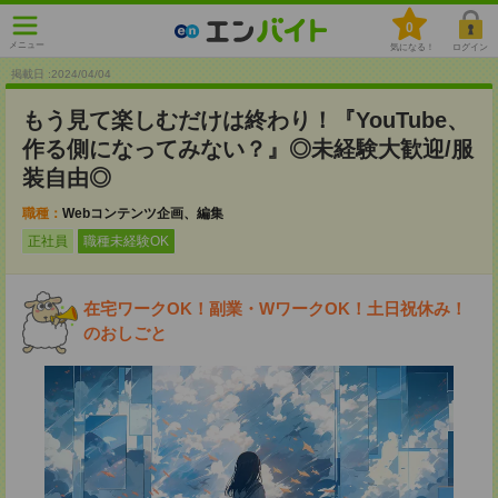
0
メニュー
気になる！
ログイン
掲載日 :2024
/
04
/
04
もう見て楽しむだけは終わり！『YouTube、
作る側になってみない？』◎未経験大歓迎/服
装自由◎
職種：
Webコンテンツ企画、編集
正社員
職種未経験OK
在宅ワークOK！副業・WワークOK！土日祝休み！
のおしごと