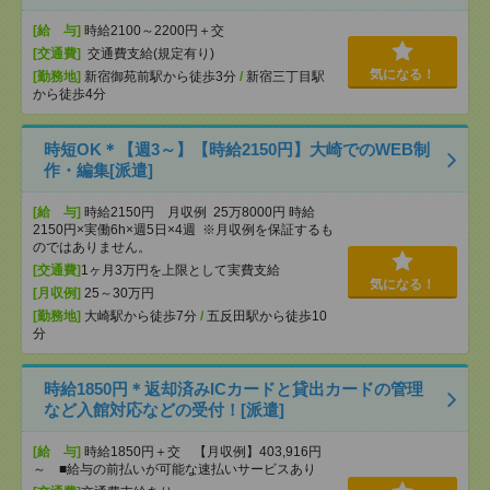
[給 与]
時給2100～2200円＋交
[交通費]
交通費支給(規定有り)
気になる！
[勤務地]
新宿御苑前駅から徒歩3分
/
新宿三丁目駅
から徒歩4分
時短OK＊【週3～】【時給2150円】大崎でのWEB制
作・編集[派遣]
[給 与]
時給2150円 月収例 25万8000円 時給
2150円×実働6h×週5日×4週 ※月収例を保証するも
のではありません。
[交通費]
1ヶ月3万円を上限として実費支給
気になる！
[月収例]
25～30万円
[勤務地]
大崎駅から徒歩7分
/
五反田駅から徒歩10
分
時給1850円＊返却済みICカードと貸出カードの管理
など入館対応などの受付！[派遣]
[給 与]
時給1850円＋交 【月収例】403,916円
～ ■給与の前払いが可能な速払いサービスあり