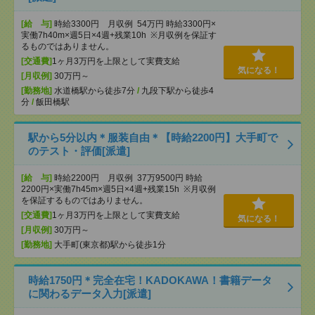
[給 与]
時給3300円 月収例 54万円 時給3300円×
実働7h40m×週5日×4週+残業10h ※月収例を保証す
るものではありません。
[交通費]
1ヶ月3万円を上限として実費支給
気になる！
[月収例]
30万円～
[勤務地]
水道橋駅から徒歩7分
/
九段下駅から徒歩4
分
/
飯田橋駅
駅から5分以内＊服装自由＊【時給2200円】大手町で
のテスト・評価[派遣]
[給 与]
時給2200円 月収例 37万9500円 時給
2200円×実働7h45m×週5日×4週+残業15h ※月収例
を保証するものではありません。
[交通費]
1ヶ月3万円を上限として実費支給
気になる！
[月収例]
30万円～
[勤務地]
大手町(東京都)駅から徒歩1分
時給1750円＊完全在宅！KADOKAWA！書籍データ
に関わるデータ入力[派遣]