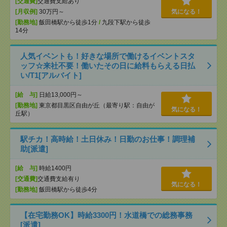
[交通費]
交通費支給あり
[月収例]
30万円～
気になる！
[勤務地]
飯田橋駅から徒歩1分
/
九段下駅から徒歩
14分
人気イベントも！好きな場所で働けるイベントスタ
ッフ☆来社不要！働いたその日に給料もらえる日払
い/T1[アルバイト]
[給 与]
日給13,000円～
[勤務地]
東京都目黒区自由が丘（最寄り駅：自由が
気になる！
丘駅）
駅チカ！高時給！土日休み！日勤のお仕事！調理補
助[派遣]
[給 与]
時給1400円
[交通費]
交通費支給有り
気になる！
[勤務地]
飯田橋駅から徒歩4分
【在宅勤務OK】時給3300円！水道橋での総務事務
[派遣]