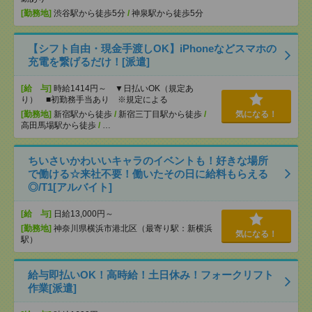
[勤務地]
渋谷駅から徒歩5分
/
神泉駅から徒歩5分
【シフト自由・現金手渡しOK】iPhoneなどスマホの
充電を繋げるだけ！[派遣]
[給 与]
時給1414円～ ▼日払いOK（規定あ
り） ■初勤務手当あり ※規定による
[勤務地]
新宿駅から徒歩
/
新宿三丁目駅から徒歩
/
気になる！
高田馬場駅から徒歩
/
…
ちいさいかわいいキャラのイベントも！好きな場所
で働ける☆来社不要！働いたその日に給料もらえる
◎/T1[アルバイト]
[給 与]
日給13,000円～
[勤務地]
神奈川県横浜市港北区（最寄り駅：新横浜
気になる！
駅）
給与即払いOK！高時給！土日休み！フォークリフト
作業[派遣]