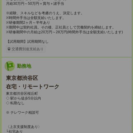
月給30万円～50万円＋賞与＋諸手当
※経験、スキルなどを考慮のうえ、決定します。
※時間外手当は全額支給いたします。
※研修期間2ヶ月～半年あり
※期間中は契約社員。その後、正社員として労働契約を締結します。
※研修期間中の月給は20万円～28万円(時間外手当は全額支給いたします)
【試用期間】試用期間なし
交通費別途支給あり
勤務地
東京都渋谷区
在宅・リモートワーク
東京都渋谷区桜丘町
◇ 駅から徒歩5分以内
◇ 転勤なし
※ テレワーク相談可
〈上京支援制度あり〉
└社宅あり