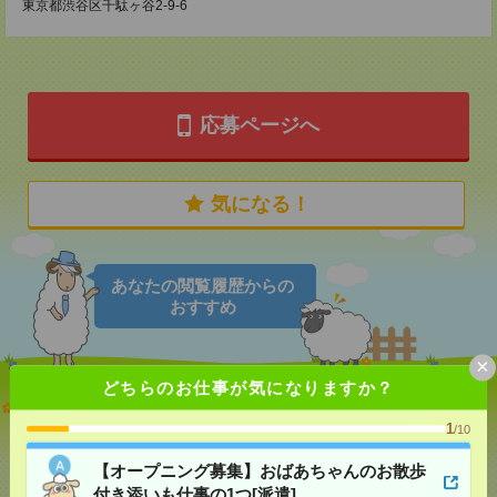
東京都渋谷区千駄ヶ谷2-9-6
応募ページへ
気になる！
あなたの閲覧履歴からの
おすすめ
×
どちらのお仕事が気になりますか？
【オープニング募集】おばあちゃんのお散歩付き添
いも仕事の1つ[派遣]
1
/10
[給 与]
無資格未経験：時給1500円～ ■週払い
【オープニング募集】おばあちゃんのお散歩
OK ■扶養内OK ■日収1万2000円以上
付き添いも仕事の1つ[派遣]