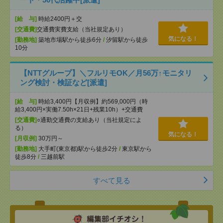
[給 与]
時給2400円＋交
[交通費]
交通費実費支給（当社規定あり）
気になる！
[勤務地]
築地市場駅から徒歩6分
/
汐留駅から徒歩
10分
【NTTグループ】＼フルリモOK／月56万↑モニタリ
ング検討・検証など[派遣]
[給 与]
時給3,400円【月収例】約569,000円（時
給3,400円×実働7.50h×21日+残業10h）+交通費
[交通費]
○通勤交通費の支給あり（当社規定によ
る）
気になる！
[月収例]
30万円～
[勤務地]
大手町(東京都)駅から徒歩2分
/
東京駅から
徒歩8分
/
三越前駅
すべて見る