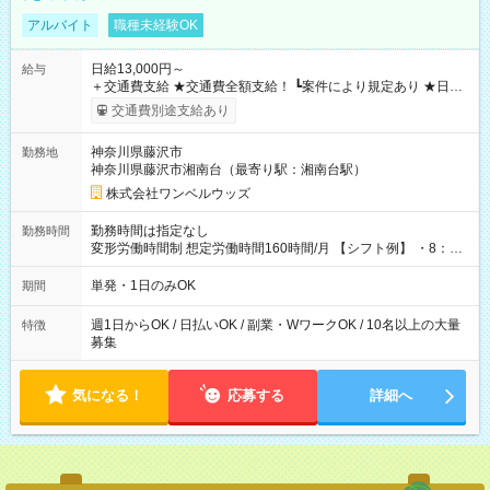
アルバイト
職種未経験OK
日給13,000円～
給与
＋交通費支給 ★交通費全額支給！ ┗案件により規定あり ★日払
いOK！（規定あり） ┗働いたその日に現金GET♪ お仕事後はコ
交通費別途支給あり
ンビニATMから 日払い分を引き落とせます！ 【試用期間】試
用期間なし
神奈川県藤沢市
勤務地
神奈川県藤沢市湘南台（最寄り駅：湘南台駅）
株式会社ワンベルウッズ
勤務時間は指定なし
勤務時間
変形労働時間制 想定労働時間160時間/月 【シフト例】 ・8：00
～21：00
単発・1日のみOK
期間
週1日からOK / 日払いOK / 副業・WワークOK / 10名以上の大量
特徴
募集
気になる！
応募する
詳細へ