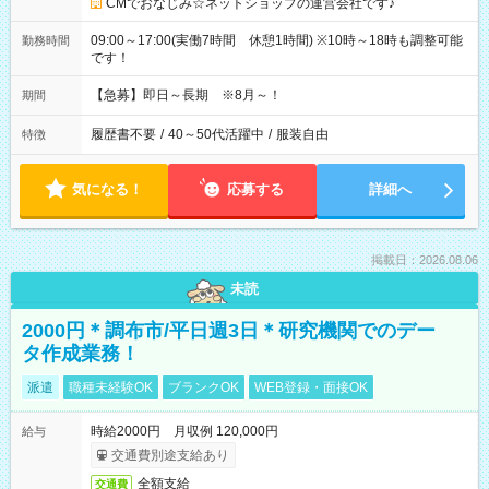
CMでおなじみ☆ネットショップの運営会社です♪
09:00～17:00(実働7時間 休憩1時間) ※10時～18時も調整可能
勤務時間
です！
【急募】即日～長期 ※8月～！
期間
履歴書不要
/
40～50代活躍中
/
服装自由
特徴
気になる！
応募する
詳細へ
掲載日：2026.08.06
未読
2000円＊調布市/平日週3日＊研究機関でのデー
タ作成業務！
派遣
職種未経験OK
ブランクOK
WEB登録・面接OK
時給2000円 月収例 120,000円
給与
交通費別途支給あり
全額支給
交通費