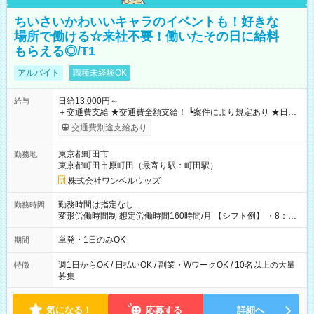
ちいさいかわいいキャラのイベントも！好きな
場所で働ける☆来社不要！働いたその日に給料
もらえる◎/T1
アルバイト
職種未経験OK
日給13,000円～
給与
＋交通費支給 ★交通費全額支給！ ┗案件により規定あり ★日払
いOK！（規定あり） ┗働いたその日に現金GET♪ お仕事後はコ
交通費別途支給あり
ンビニATMから 日払い分を引き落とせます！ 【試用期間】試
用期間なし
東京都町田市
勤務地
東京都町田市原町田（最寄り駅：町田駅）
株式会社ワンベルウッズ
勤務時間は指定なし
勤務時間
変形労働時間制 想定労働時間160時間/月 【シフト例】 ・8：00
～21：00
単発・1日のみOK
期間
週1日からOK / 日払いOK / 副業・WワークOK / 10名以上の大量
特徴
募集
気になる！
応募する
詳細へ