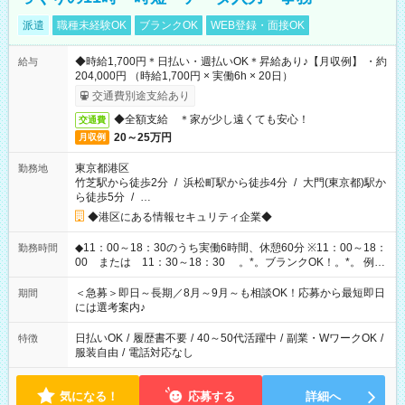
派遣
職種未経験OK
ブランクOK
WEB登録・面接OK
◆時給1,700円＊日払い・週払いOK＊昇給あり♪【月収例】 ・約
給与
204,000円 （時給1,700円 × 実働6h × 20日）
交通費別途支給あり
◆全額支給 ＊家が少し遠くても安心！
交通費
20～25万円
月収例
東京都港区
勤務地
竹芝駅から徒歩2分
/
浜松町駅から徒歩4分
/
大門(東京都)駅か
ら徒歩5分
/
…
◆港区にある情報セキュリティ企業◆
◆11：00～18：30のうち実働6時間、休憩60分 ※11：00～18：
勤務時間
00 または 11：30～18：30 。*。ブランクOK！。*。 例え
ば前職が、 在宅/財団法人/事務/コールセンター/受付/販売/カフェ
スタッフ スイーツ販売/ホテルフロント/化粧品販売/など 様々な
＜急募＞即日～長期／8月～9月～も相談OK！応募から最短即日
期間
業界から入社して活躍されています♪
には選考案内♪
日払いOK
/
履歴書不要
/
40～50代活躍中
/
副業・WワークOK
/
特徴
服装自由
/
電話対応なし
気になる！
応募する
詳細へ