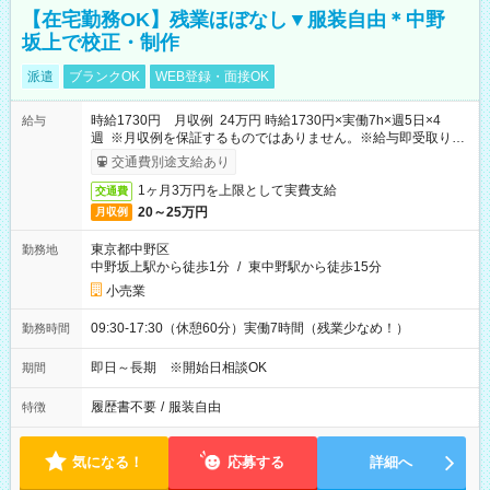
【在宅勤務OK】残業ほぼなし▼服装自由＊中野
坂上で校正・制作
派遣
ブランクOK
WEB登録・面接OK
時給1730円 月収例 24万円 時給1730円×実働7h×週5日×4
給与
週 ※月収例を保証するものではありません。※給与即受取りサ
ービス利用可（利用条件有）
交通費別途支給あり
1ヶ月3万円を上限として実費支給
交通費
20～25万円
月収例
東京都中野区
勤務地
中野坂上駅から徒歩1分
/
東中野駅から徒歩15分
小売業
09:30-17:30（休憩60分）実働7時間（残業少なめ！）
勤務時間
即日～長期 ※開始日相談OK
期間
履歴書不要
/
服装自由
特徴
気になる！
応募する
詳細へ