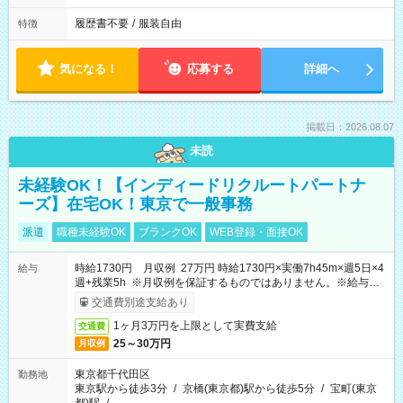
履歴書不要
/
服装自由
特徴
気になる！
応募する
詳細へ
掲載日：2026.08.07
未読
未経験OK！【インディードリクルートパートナ
ーズ】在宅OK！東京で一般事務
派遣
職種未経験OK
ブランクOK
WEB登録・面接OK
時給1730円 月収例 27万円 時給1730円×実働7h45m×週5日×4
給与
週+残業5h ※月収例を保証するものではありません。※給与即
受取りサービス利用可（利用条件有）
交通費別途支給あり
1ヶ月3万円を上限として実費支給
交通費
25～30万円
月収例
東京都千代田区
勤務地
東京駅から徒歩3分
/
京橋(東京都)駅から徒歩5分
/
宝町(東京