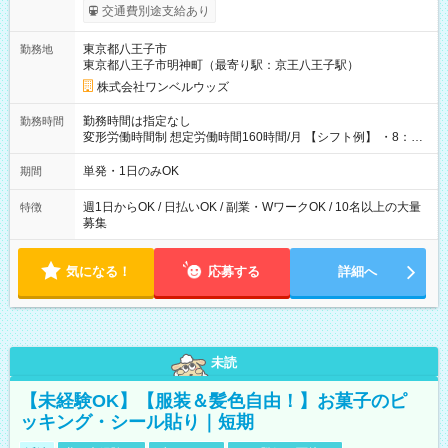
いOK！（規定あり） ┗働いたその日に現金GET♪ お仕事後はコ
交通費別途支給あり
ンビニATMから 日払い分を引き落とせます！ 【試用期間】試
用期間なし
東京都八王子市
勤務地
東京都八王子市明神町（最寄り駅：京王八王子駅）
株式会社ワンベルウッズ
勤務時間は指定なし
勤務時間
変形労働時間制 想定労働時間160時間/月 【シフト例】 ・8：00
～21：00
単発・1日のみOK
期間
週1日からOK / 日払いOK / 副業・WワークOK / 10名以上の大量
特徴
募集
気になる！
応募する
詳細へ
未読
【未経験OK】【服装＆髪色自由！】お菓子のピ
ッキング・シール貼り｜短期