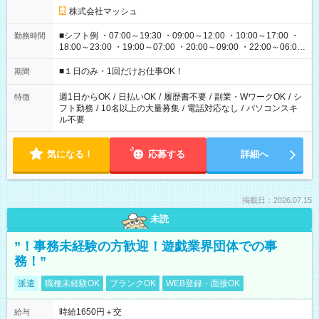
株式会社マッシュ
■シフト例 ・07:00～19:30 ・09:00～12:00 ・10:00～17:00 ・
勤務時間
18:00～23:00 ・19:00～07:00 ・20:00～09:00 ・22:00～06:00
etc ★最短で3時間で5,120円のお仕事から 15時間で2万円近く稼
げるお仕事も！ ご希望のお時間に合わせてご紹介！ ※シフトは
■１日のみ・1回だけお仕事OK！
期間
現場によって異なります。 ※勿論、休憩時間はあるのでご安心
ください！
週1日からOK
/
日払いOK
/
履歴書不要
/
副業・WワークOK
/
シ
特徴
フト勤務
/
10名以上の大量募集
/
電話対応なし
/
パソコンスキ
ル不要
気になる！
応募する
詳細へ
掲載日：2026.07.15
未読
”！事務未経験の方歓迎！遊戯業界団体での事
務！”
派遣
職種未経験OK
ブランクOK
WEB登録・面接OK
時給1650円＋交
給与