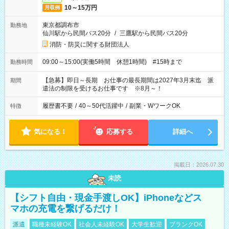
10～15万円
月収例
東京都調布市
勤務地
仙川駅から民間バス20分
/
三鷹駅から民間バス20分
消防・防災に関する財団法人
09:00～15:00(実働5時間 休憩1時間) #15時まで
勤務時間
【急募】即日～長期 お仕事の最長期間は2027年3月末迄 派
期間
遣法の制限を受けるお仕事です ※8月～！
履歴書不要
/
40～50代活躍中
/
副業・WワークOK
特徴
気になる！
応募する
詳細へ
掲載日：2026.07.30
未読
【シフト自由・現金手渡しOK】iPhoneなどス
マホの充電を繋げるだけ！
派遣
職種未経験OK
社会人未経験OK
大学生歓迎
ブランクOK