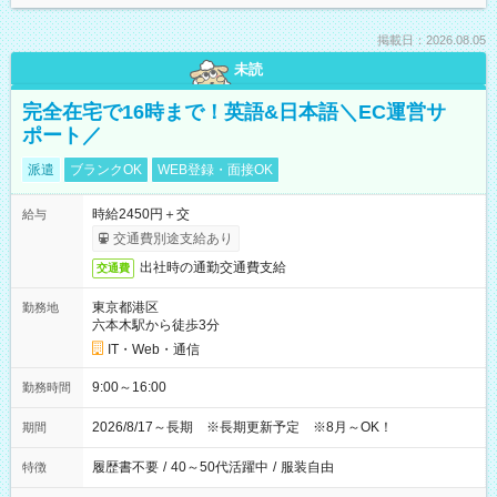
掲載日：2026.08.05
未読
完全在宅で16時まで！英語&日本語＼EC運営サ
ポート／
派遣
ブランクOK
WEB登録・面接OK
時給2450円＋交
給与
交通費別途支給あり
出社時の通勤交通費支給
交通費
東京都港区
勤務地
六本木駅から徒歩3分
IT・Web・通信
9:00～16:00
勤務時間
2026/8/17～長期 ※長期更新予定 ※8月～OK！
期間
履歴書不要
/
40～50代活躍中
/
服装自由
特徴