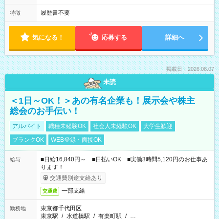
履歴書不要
特徴
気になる！
応募する
詳細へ
掲載日：2026.08.07
未読
＜1日～OK！＞あの有名企業も！展示会や株主
総会のお手伝い！
アルバイト
職種未経験OK
社会人未経験OK
大学生歓迎
ブランクOK
WEB登録・面接OK
■日給16,840円～ ■日払いOK ■実働3時間5,120円のお仕事あ
給与
ります！
交通費別途支給あり
一部支給
交通費
東京都千代田区
勤務地
東京駅
/
水道橋駅
/
有楽町駅
/
…