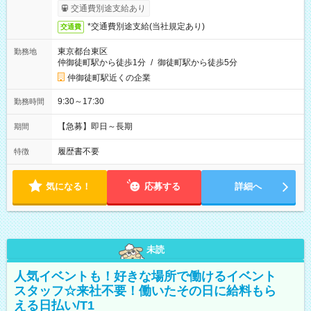
交通費別途支給あり
*交通費別途支給(当社規定あり)
交通費
東京都台東区
勤務地
仲御徒町駅から徒歩1分
/
御徒町駅から徒歩5分
仲御徒町駅近くの企業
9:30～17:30
勤務時間
【急募】即日～長期
期間
履歴書不要
特徴
気になる！
応募する
詳細へ
未読
人気イベントも！好きな場所で働けるイベント
スタッフ☆来社不要！働いたその日に給料もら
える日払い/T1