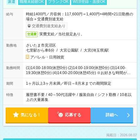
派遣
職種未経験OK
ブランクOK
WEB登録・面接OK
時給1400円／月収例：117,600円＝1,400円×4時間×21日勤務の
給与
場合＋交通費別途支給
交通費別途支給あり
実費支給／当社規定あり。
交通費
さいたま市見沼区
勤務地
七里駅から車6分
/
大宮公園駅
/
大宮(埼玉県)駅
アパレル・日用雑貨
(1)14:00-18:00(休憩0分) (2)14:00-19:00(休憩0分) (3)14:00-
勤務時間
19:30(休憩0分) (4)14:00-20:00(休憩45分) ※お好きな時間が選べ
ます
1ヶ月以上3ヶ月未満／即日～8月末までの期間限定
期間
履歴書不要
/
40～50代活躍中
/
服装自由
/
シフト勤務
/
10名以
特徴
上の大量募集
気になる！
応募する
詳細へ
掲載日：2026.08.07