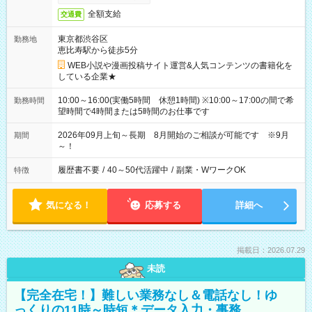
全額支給
交通費
東京都渋谷区
勤務地
恵比寿駅から徒歩5分
WEB小説や漫画投稿サイト運営&人気コンテンツの書籍化を
している企業★
10:00～16:00(実働5時間 休憩1時間) ※10:00～17:00の間で希
勤務時間
望時間で4時間または5時間のお仕事です
2026年09月上旬～長期 8月開始のご相談が可能です ※9月
期間
～！
履歴書不要
/
40～50代活躍中
/
副業・WワークOK
特徴
気になる！
応募する
詳細へ
掲載日：2026.07.29
未読
【完全在宅！】難しい業務なし＆電話なし！ゆ
っくりの11時～時短＊データ入力・事務