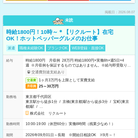
掲載日：2026.08.07
未読
時給1800円！10時～＊【リクルート】在宅
OK！ホットペッパーグルメのお仕事
派遣
職種未経験OK
ブランクOK
WEB登録・面接OK
時給1800円 月収例 28万円 時給1800円×実働8h×週5日×4
給与
週 ※月収例を保証するものではありません。※給与即受取りサ
ービス利用可（利用条件有）
交通費別途支給あり
1ヶ月3万円を上限として実費支給
交通費
25～30万円
月収例
東京都千代田区
勤務地
東京駅から徒歩1分
/
京橋(東京都)駅から徒歩3分
/
宝町(東京
都)駅
/
…
株式会社 リクルート
10:00-19:00（休憩60分）実働8時間（残業少なめ！）
勤務時間
2026年09月01日～長期 ※開始日相談OK ※9月～！
期間