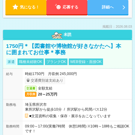
気になる！
応募する
詳細へ
掲載日：2026.08.03
未読
1750円＊【図書館や博物館が好きなかたへ】本
に囲まれてお仕事＊事務
派遣
職種未経験OK
ブランクOK
WEB登録・面接OK
時給1750円 月収例 245,000円
給与
交通費別途支給あり
全額支給
交通費
20～25万円
月収例
埼玉県所沢市
勤務地
東所沢駅から徒歩10分
/
所沢駅から民間バス12分
■文芸資料の収集・保存・展示をおこなっています
09:00～17:00(実働7時間 休憩1時間) ※10時～18時もご相談OK
勤務時間
です！