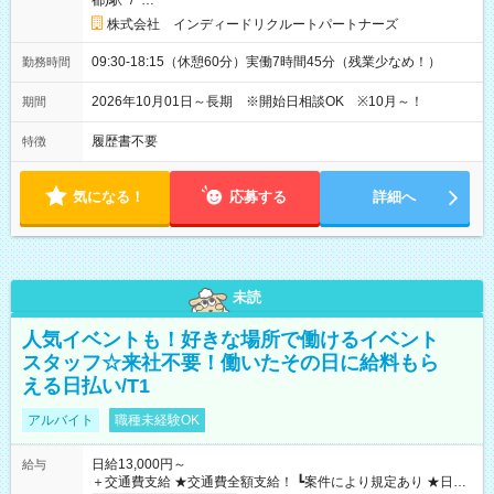
都)駅
/
…
株式会社 インディードリクルートパートナーズ
09:30-18:15（休憩60分）実働7時間45分（残業少なめ！）
勤務時間
2026年10月01日～長期 ※開始日相談OK ※10月～！
期間
履歴書不要
特徴
気になる！
応募する
詳細へ
未読
人気イベントも！好きな場所で働けるイベント
スタッフ☆来社不要！働いたその日に給料もら
える日払い/T1
アルバイト
職種未経験OK
日給13,000円～
給与
＋交通費支給 ★交通費全額支給！ ┗案件により規定あり ★日払