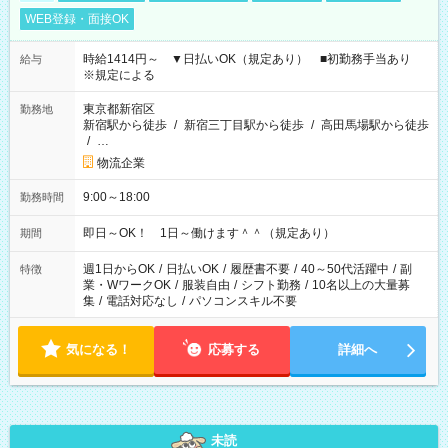
WEB登録・面接OK
時給1414円～ ▼日払いOK（規定あり） ■初勤務手当あり
給与
※規定による
東京都新宿区
勤務地
新宿駅から徒歩
/
新宿三丁目駅から徒歩
/
高田馬場駅から徒歩
/
…
物流企業
9:00～18:00
勤務時間
即日～OK！ 1日～働けます＾＾（規定あり）
期間
週1日からOK
/
日払いOK
/
履歴書不要
/
40～50代活躍中
/
副
特徴
業・WワークOK
/
服装自由
/
シフト勤務
/
10名以上の大量募
集
/
電話対応なし
/
パソコンスキル不要
気になる！
応募する
詳細へ
未読