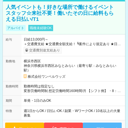
人気イベントも！好きな場所で働けるイベント
スタッフ☆来社不要！働いたその日に給料もら
える日払い/T1
アルバイト
職種未経験OK
日給13,000円～
給与
＋交通費支給 ★交通費全額支給！ ┗案件により規定あり ★日払
いOK！（規定あり） ┗働いたその日に現金GET♪ お仕事後はコ
交通費別途支給あり
ンビニATMから 日払い分を引き落とせます！ 【試用期間】試
用期間なし
横浜市西区
勤務地
神奈川県横浜市西区みなとみらい（最寄り駅：みなとみらい
駅）
株式会社ワンベルウッズ
勤務時間は指定なし
勤務時間
変形労働時間制 想定労働時間160時間/月 【シフト例】 ・8：00
～21：00
単発・1日のみOK
期間
週1日からOK / 日払いOK / 副業・WワークOK / 10名以上の大量
特徴
募集