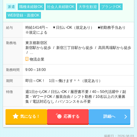
派遣
職種未経験OK
社会人未経験OK
大学生歓迎
ブランクOK
WEB登録・面接OK
時給1414円～ ▼日払いOK（規定あり） ■初勤務手当あり
給与
※規定による
東京都新宿区
勤務地
新宿駅から徒歩
/
新宿三丁目駅から徒歩
/
高田馬場駅から徒歩
/
…
物流企業
9:00～18:00
勤務時間
即日～OK！ 1日～働けます＾＾（規定あり）
期間
週1日からOK
/
日払いOK
/
履歴書不要
/
40～50代活躍中
/
副
特徴
業・WワークOK
/
服装自由
/
シフト勤務
/
10名以上の大量募
集
/
電話対応なし
/
パソコンスキル不要
気になる！
応募する
詳細へ
掲載日：2026.08.03