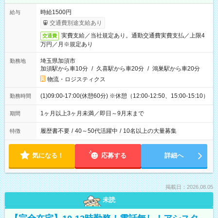
時給1500円
給与
交通費別途支給あり
実費支給／当社規定あり。通勤交通費実費支払／上限4
交通費
万円／月※規定あり
埼玉県加須市
勤務地
加須駅から車10分
/
久喜駅から車20分
/
鴻巣駅から車20分
物流・ロジスティクス
(1)09:00-17:00(休憩60分) ※休憩（12:00-12:50、15:00-15:10）
勤務時間
1ヶ月以上3ヶ月未満／即日～9月末まで
期間
履歴書不要
/
40～50代活躍中
/
10名以上の大量募集
特徴
気になる！
応募する
詳細へ
掲載日：2026.08.05
未読