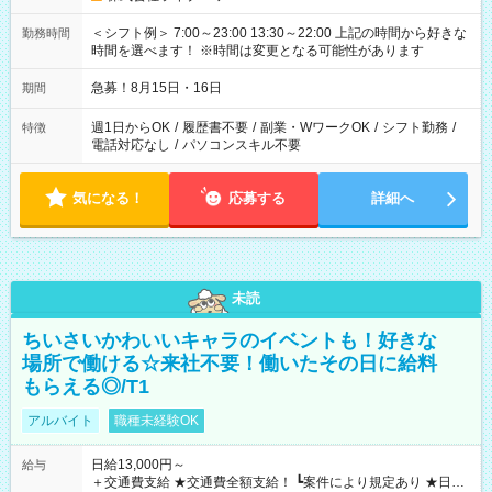
＜シフト例＞ 7:00～23:00 13:30～22:00 上記の時間から好きな
勤務時間
時間を選べます！ ※時間は変更となる可能性があります
急募！8月15日・16日
期間
週1日からOK
/
履歴書不要
/
副業・WワークOK
/
シフト勤務
/
特徴
電話対応なし
/
パソコンスキル不要
気になる！
応募する
詳細へ
未読
ちいさいかわいいキャラのイベントも！好きな
場所で働ける☆来社不要！働いたその日に給料
もらえる◎/T1
アルバイト
職種未経験OK
日給13,000円～
給与
＋交通費支給 ★交通費全額支給！ ┗案件により規定あり ★日払