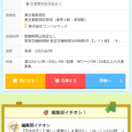
いOK！（規定あり） ┗働いたその日に現金GET♪ お仕事後はコ
交通費別途支給あり
ンビニATMから 日払い分を引き落とせます！ 【試用期間】試
用期間なし
東京都新宿区
勤務地
東京都新宿区新宿（最寄り駅：新宿駅）
株式会社ワンベルウッズ
勤務時間は指定なし
勤務時間
変形労働時間制 想定労働時間160時間/月 【シフト例】 ・8：00
～21：00
単発・1日のみOK
期間
週1日からOK / 日払いOK / 副業・WワークOK / 10名以上の大量
特徴
募集
気になる！
応募する
詳細へ
編集部イチオシ
【完全在宅！】難しい業務なし＆電話なし！ゆっくりの11時