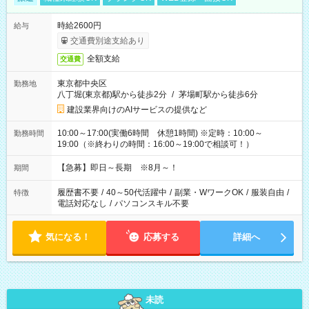
時給2600円
給与
交通費別途支給あり
全額支給
交通費
東京都中央区
勤務地
八丁堀(東京都)駅から徒歩2分
/
茅場町駅から徒歩6分
建設業界向けのAIサービスの提供など
10:00～17:00(実働6時間 休憩1時間) ※定時：10:00～
勤務時間
19:00（※終わりの時間：16:00～19:00で相談可！）
【急募】即日～長期 ※8月～！
期間
履歴書不要
/
40～50代活躍中
/
副業・WワークOK
/
服装自由
/
特徴
電話対応なし
/
パソコンスキル不要
気になる！
応募する
詳細へ
未読