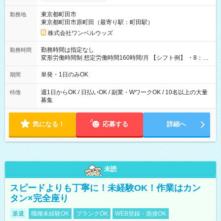
ンビニATMから 日払い分を引き落とせます！ 【試用期間】試
用期間なし
東京都町田市
勤務地
東京都町田市原町田（最寄り駅：町田駅）
株式会社ワンベルウッズ
勤務時間は指定なし
勤務時間
変形労働時間制 想定労働時間160時間/月 【シフト例】 ・8：00
～21：00
単発・1日のみOK
期間
週1日からOK / 日払いOK / 副業・WワークOK / 10名以上の大量
特徴
募集
気になる！
応募する
詳細へ
未読
スピードよりも丁寧に！未経験OK！作業はカン
タン×完全座り
派遣
職種未経験OK
ブランクOK
WEB登録・面接OK