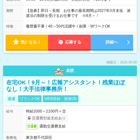
【急募】即日～長期 お仕事の最長期間は2027年3月末迄 派
期間
遣法の制限を受けるお仕事です ※8月～！
履歴書不要
/
40～50代活躍中
/
副業・WワークOK
特徴
気になる！
応募する
詳細へ
掲載日：2026.08.08
未読
在宅OK！9月～！広報アシスタント！残業ほぼ
なし！大手法律事務所！
派遣
ブランクOK
WEB登録・面接OK
時給2000～2100円＋交
給与
交通費別途支給あり
通勤交通費支給
交通費
東京都千代田区
勤務地