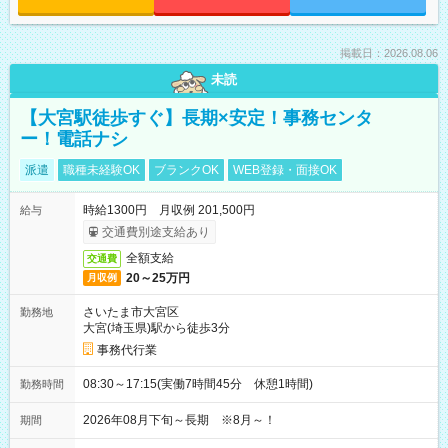
掲載日：2026.08.06
未読
【大宮駅徒歩すぐ】長期×安定！事務センタ
ー！電話ナシ
派遣
職種未経験OK
ブランクOK
WEB登録・面接OK
時給1300円 月収例 201,500円
給与
交通費別途支給あり
全額支給
交通費
20～25万円
月収例
さいたま市大宮区
勤務地
大宮(埼玉県)駅から徒歩3分
事務代行業
08:30～17:15(実働7時間45分 休憩1時間)
勤務時間
2026年08月下旬～長期 ※8月～！
期間