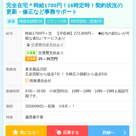
完全在宅＊時給1700円！16時定時！契約状況の
更新・修正など事務サポート
派遣
職種未経験OK
ブランクOK
WEB登録・面接OK
時給1700円＋交 【月収例】272,000円～ ■給与の前払いが可
給与
能な速払いサービスあり
交通費別途支給あり
交通費支給あり
交通費
25～30万円
月収例
東京都品川区
勤務地
五反田駅から徒歩7分
/
大崎広小路駅から徒歩5分
情報通信会社
9:00～16:00 ※休憩60分。10時～18時・10時～19時も相談可
勤務時間
能です。
2026/09/01～長期 ※9月～！
期間
履歴書不要
特徴
気になる！
応募する
詳細へ