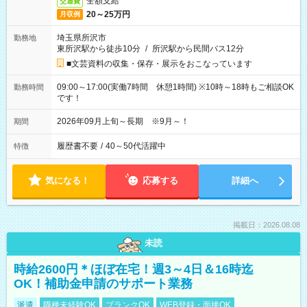
全額支給
交通費
20～25万円
月収例
埼玉県所沢市
勤務地
東所沢駅から徒歩10分
/
所沢駅から民間バス12分
■文芸資料の収集・保存・展示をおこなっています
09:00～17:00(実働7時間 休憩1時間) ※10時～18時もご相談OK
勤務時間
です！
2026年09月上旬～長期 ※9月～！
期間
履歴書不要
/
40～50代活躍中
特徴
気になる！
応募する
詳細へ
掲載日：2026.08.08
未読
時給2600円＊ほぼ在宅！週3～4日＆16時迄
OK！補助金申請のサポート業務
派遣
職種未経験OK
ブランクOK
WEB登録・面接OK