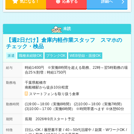
気になる！
応募する
詳細へ
未読
【週2日だけ】倉庫内軽作業スタッフ スマホの
チェック・検品
派遣
職種未経験OK
ブランクOK
WEB登録・面接OK
時給1400円 ※実働8時間を超える勤務、22時～翌5時勤務の場
給与
合25％割増：時給1750円
千葉県船橋市
勤務地
南船橋駅から徒歩10分程度
スマートフォンを取り扱う倉庫
(1)9:00～18:00（実働8時間） (2)10:00～18:00（実働7時間）
勤務時間
(3)10:00～17:00（実働6時間） ※時間帯選べます ※休憩60分
長期 2026年9月スタート予定
期間
日払いOK
/
履歴書不要
/
40～50代活躍中
/
副業・WワークOK
/
特徴