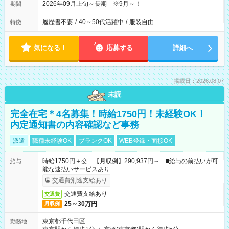
2026年09月上旬～長期 ※9月～！
期間
履歴書不要
/
40～50代活躍中
/
服装自由
特徴
気になる！
応募する
詳細へ
掲載日：2026.08.07
未読
完全在宅＊4名募集！時給1750円！未経験OK！
内定通知書の内容確認など事務
派遣
職種未経験OK
ブランクOK
WEB登録・面接OK
時給1750円＋交 【月収例】290,937円～ ■給与の前払いが可
給与
能な速払いサービスあり
交通費別途支給あり
交通費支給あり
交通費
25～30万円
月収例
東京都千代田区
勤務地