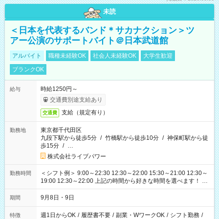
未読
＜日本を代表するバンド＊サカナクション＞ツ
アー公演のサポートバイト＠日本武道館
アルバイト
職種未経験OK
社会人未経験OK
大学生歓迎
ブランクOK
時給1250円～
給与
交通費別途支給あり
支給（規定有り）
交通費
東京都千代田区
勤務地
九段下駅から徒歩5分
/
竹橋駅から徒歩10分
/
神保町駅から徒
歩15分
/
…
株式会社ライブパワー
＜シフト例＞ 9:00～22:30 12:30～22:00 15:30～21:00 12:30～
勤務時間
19:00 12:30～22:00 上記の時間から好きな時間を選べます！ ※
時間は変更となる可能性があります
9月8日・9日
期間
週1日からOK
/
履歴書不要
/
副業・WワークOK
/
シフト勤務
/
特徴