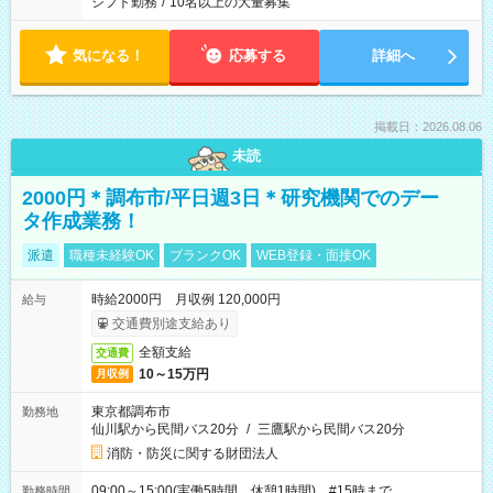
シフト勤務
/
10名以上の大量募集
気になる！
応募する
詳細へ
掲載日：2026.08.06
未読
2000円＊調布市/平日週3日＊研究機関でのデー
タ作成業務！
派遣
職種未経験OK
ブランクOK
WEB登録・面接OK
時給2000円 月収例 120,000円
給与
交通費別途支給あり
全額支給
交通費
10～15万円
月収例
東京都調布市
勤務地
仙川駅から民間バス20分
/
三鷹駅から民間バス20分
消防・防災に関する財団法人
09:00～15:00(実働5時間 休憩1時間) #15時まで
勤務時間