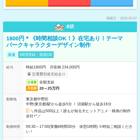
掲載日：2026.08.07
未読
1800円＊《時間相談OK！》在宅あり！テーマ
パークキャラクターデザイン制作
派遣
WEB登録・面接OK
時給1800円 月収例 234,000円
給与
交通費別途支給あり
全額支給
交通費
20～25万円
月収例
東京都中野区
勤務地
中野(東京都)駅から徒歩5分
/
沼袋駅から徒歩16分
＼作品は500以上！誰もが知る大ヒットアニメ・映画の制作
会社+*／
09:30～17:00(実働6時間30分 休憩1時間) ※時短ご相談くださ
勤務時間
い！