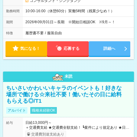
コンサルタント・シンクタンク
10:00-16:00（休憩60分）実働5時間（残業少なめ！）
勤務時間
2026年09月01日～長期 ※開始日相談OK ※9月～！
期間
履歴書不要
/
服装自由
特徴
気になる！
応募する
詳細へ
未読
ちいさいかわいいキャラのイベントも！好きな
場所で働ける☆来社不要！働いたその日に給料
もらえる◎/T1
アルバイト
職種未経験OK
日給13,000円～
給与
＋交通費支給 ★交通費全額支給！ ┗案件により規定あり ★日払
いOK！（規定あり） ┗働いたその日に現金GET♪ お仕事後はコ
交通費別途支給あり