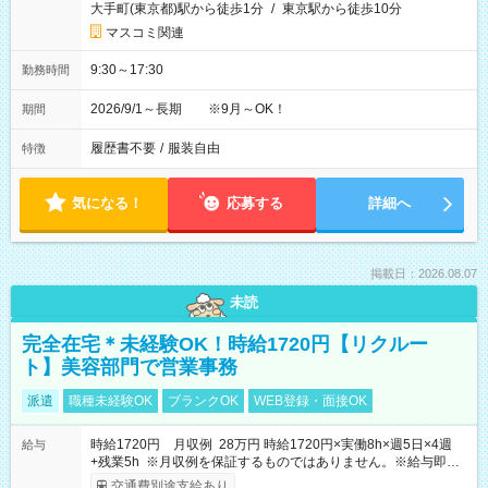
大手町(東京都)駅から徒歩1分
/
東京駅から徒歩10分
マスコミ関連
9:30～17:30
勤務時間
2026/9/1～長期 ※9月～OK！
期間
履歴書不要
/
服装自由
特徴
気になる！
応募する
詳細へ
掲載日：2026.08.07
未読
完全在宅＊未経験OK！時給1720円【リクルー
ト】美容部門で営業事務
派遣
職種未経験OK
ブランクOK
WEB登録・面接OK
時給1720円 月収例 28万円 時給1720円×実働8h×週5日×4週
給与
+残業5h ※月収例を保証するものではありません。※給与即受
取りサービス利用可（利用条件有）
交通費別途支給あり