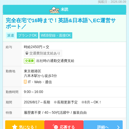
掲載日：2026.08.09
未読
完全在宅で16時まで！英語&日本語＼EC運営サ
ポート／
派遣
ブランクOK
WEB登録・面接OK
時給2450円＋交
給与
交通費別途支給あり
出社時の通勤交通費支給
交通費
東京都港区
勤務地
六本木駅から徒歩3分
IT・Web・通信
9:00～16:00
勤務時間
2026/8/17～長期 ※長期更新予定 ※8月～OK！
期間
履歴書不要
/
40～50代活躍中
/
服装自由
特徴
気になる！
応募する
詳細へ