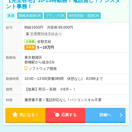
【完全在宅】10-13時勤務！電話無し！アシスタ
ント事務！
派遣
職種未経験OK
ブランクOK
WEB登録・面接OK
時給1650円 月収例 99,000円
給与
交通費別途支給あり
全額支給
交通費
5～10万円
月収例
東京都港区
勤務地
新橋駅から徒歩2分
ソフトウェア開発
10:00～13:00(実働3時間 休憩なし) #15時まで
勤務時間
【急募】即日～長期 ※8月～！
期間
履歴書不要
/
電話対応なし
/
パソコンスキル不要
特徴
気になる！
応募する
詳細へ