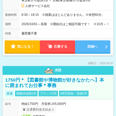
東京駅から徒歩1分
/
京橋(東京都)駅から徒歩5分
人材サービス会社
9:30～18:15 ※残業はほとんどありません。※休憩60分。
勤務時間
2026/10/01～長期 ※開始日はご相談可能です！ ※10月～！
期間
履歴書不要
特徴
気になる！
応募する
詳細へ
掲載日：2026.08.07
未読
1750円＊【図書館や博物館が好きなかたへ】本
に囲まれてお仕事＊事務
派遣
職種未経験OK
ブランクOK
WEB登録・面接OK
時給1750円 月収例 245,000円
給与
交通費別途支給あり