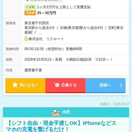
1ヶ月3万円を上限として実費支給
交通費
25～30万円
月収例
東京都千代田区
勤務地
東京駅から徒歩2分
/
京橋(東京都)駅から徒歩4分
/
宝町(東京
都)駅
/
…
株式会社 リクルート
09:30-18:30（休憩60分）実働8時間
勤務時間
2026年10月01日～長期 ※開始日相談OK ※10月～！
期間
履歴書不要
特徴
気になる！
応募する
詳細へ
掲載日：2026.08.07
未読
【シフト自由・現金手渡しOK】iPhoneなどス
マホの充電を繋げるだけ！