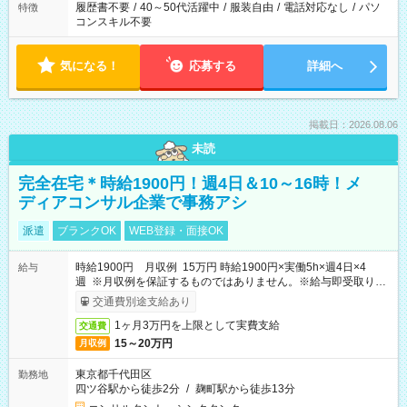
履歴書不要
/
40～50代活躍中
/
服装自由
/
電話対応なし
/
パソ
特徴
コンスキル不要
気になる！
応募する
詳細へ
掲載日：2026.08.06
未読
完全在宅＊時給1900円！週4日＆10～16時！メ
ディアコンサル企業で事務アシ
派遣
ブランクOK
WEB登録・面接OK
時給1900円 月収例 15万円 時給1900円×実働5h×週4日×4
給与
週 ※月収例を保証するものではありません。※給与即受取りサ
ービス利用可（利用条件有）
交通費別途支給あり
1ヶ月3万円を上限として実費支給
交通費
15～20万円
月収例
東京都千代田区
勤務地
四ツ谷駅から徒歩2分
/
麹町駅から徒歩13分