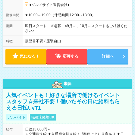
●グルメサイト運営会社●
★10:00～19:00（休憩時間 12:00～13:00）
勤務時間
即日スタート ※急募 ○9月～、10月～スタートもご相談くだ
期間
さい♪
履歴書不要
/
服装自由
特徴
気になる！
応募する
詳細へ
未読
人気イベントも！好きな場所で働けるイベント
スタッフ☆来社不要！働いたその日に給料もら
える日払い/T1
アルバイト
職種未経験OK
日給13,000円～
給与
＋交通費支給 ★交通費全額支給！ ┗案件により規定あり ★日払