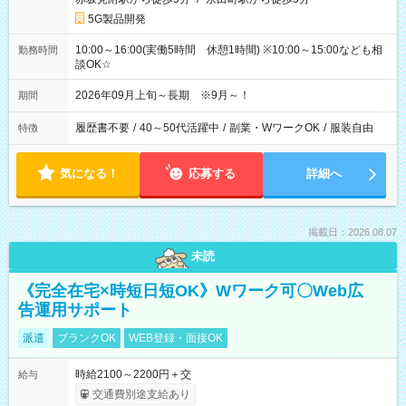
5G製品開発
10:00～16:00(実働5時間 休憩1時間) ※10:00～15:00なども相
勤務時間
談OK☆
2026年09月上旬～長期 ※9月～！
期間
履歴書不要
/
40～50代活躍中
/
副業・WワークOK
/
服装自由
特徴
気になる！
応募する
詳細へ
掲載日：2026.08.07
未読
《完全在宅×時短日短OK》Wワーク可〇Web広
告運用サポート
派遣
ブランクOK
WEB登録・面接OK
時給2100～2200円＋交
給与
交通費別途支給あり