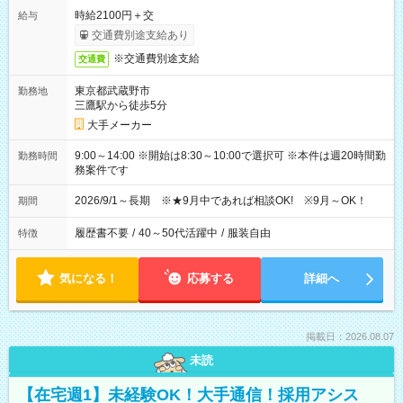
時給2100円＋交
給与
交通費別途支給あり
※交通費別途支給
交通費
東京都武蔵野市
勤務地
三鷹駅から徒歩5分
大手メーカー
9:00～14:00 ※開始は8:30～10:00で選択可 ※本件は週20時間勤
勤務時間
務案件です
2026/9/1～長期 ※★9月中であれば相談OK! ※9月～OK！
期間
履歴書不要
/
40～50代活躍中
/
服装自由
特徴
気になる！
応募する
詳細へ
掲載日：2026.08.07
未読
【在宅週1】未経験OK！大手通信！採用アシス