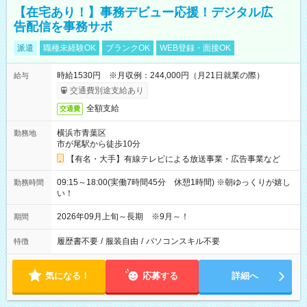
【在宅あり！】事務デビュー応援！デジタル広
告配信を事務サポ
派遣
職種未経験OK
ブランクOK
WEB登録・面接OK
時給1530円 ※月収例：244,000円（月21日就業の際）
給与
交通費別途支給あり
全額支給
交通費
横浜市青葉区
勤務地
市が尾駅から徒歩10分
【有名・大手】有線テレビによる放送事業・広告事業など
09:15～18:00(実働7時間45分 休憩1時間) ※朝ゆっくりが嬉し
勤務時間
い！
2026年09月上旬～長期 ※9月～！
期間
履歴書不要
/
服装自由
/
パソコンスキル不要
特徴
気になる！
応募する
詳細へ