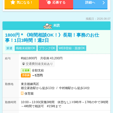
気になる！
応募する
詳細へ
掲載日：2026.08.07
未読
1800円＊《時間相談OK！》長期！事務のお仕
事！1日3時間！週2日
派遣
職種未経験OK
ブランクOK
WEB登録・面接OK
時給1800円 月収例 43,200円
給与
交通費別途支給あり
全額支給
交通費
～5万円
月収例
東京都練馬区
勤務地
都立家政駅から徒歩13分
/
中村橋駅から徒歩14分
保育園
10:00～13:00(実働3時間 休憩なし) ※9時半～17時の中で3時間
勤務時間
～4時間で相談可 #15時まで