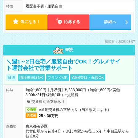
履歴書不要
/
服装自由
特徴
気になる！
応募する
詳細へ
掲載日：2026.08.07
未読
＼週1～2日在宅／服装自由でOK！グルメサイ
ト運営会社で営業サポート
派遣
職種未経験OK
ブランクOK
WEB登録・面接OK
時給1,600円【月収例】約288,000円（時給1,600円×実働
給与
8.00h×21日+残業10h）+交通費
交通費別途支給あり
○通勤交通費の支給あり（当社規定による）
交通費
25～30万円
月収例
東京都渋谷区
勤務地
代官山駅から徒歩4分
/
恵比寿駅から徒歩5分
/
中目黒駅から
徒歩8分