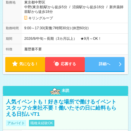
東京都中野区
勤務地
中野(東京都)駅から徒歩5分
/
沼袋駅から徒歩16分
/
新井薬師
前駅から徒歩18分
キリングループ
9:00～17:30(実働:7時間30分) (休憩60分)
勤務時間
2026/9/中旬～長期（3カ月以上） ★9月～OK！
期間
履歴書不要
特徴
気になる！
応募する
詳細へ
未読
人気イベントも！好きな場所で働けるイベント
スタッフ☆来社不要！働いたその日に給料もら
える日払い/T1
アルバイト
職種未経験OK