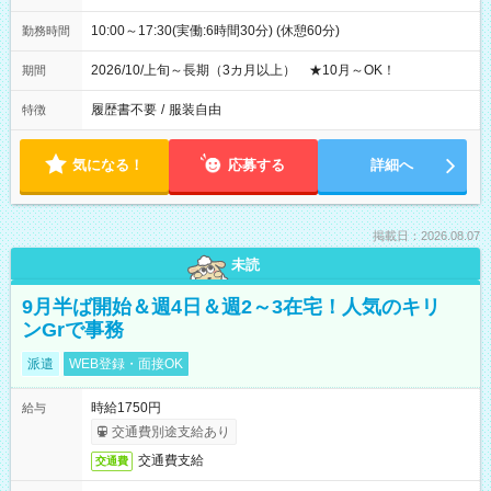
10:00～17:30(実働:6時間30分) (休憩60分)
勤務時間
2026/10/上旬～長期（3カ月以上） ★10月～OK！
期間
履歴書不要
/
服装自由
特徴
気になる！
応募する
詳細へ
掲載日：2026.08.07
未読
9月半ば開始＆週4日＆週2～3在宅！人気のキリ
ンGrで事務
派遣
WEB登録・面接OK
時給1750円
給与
交通費別途支給あり
交通費支給
交通費