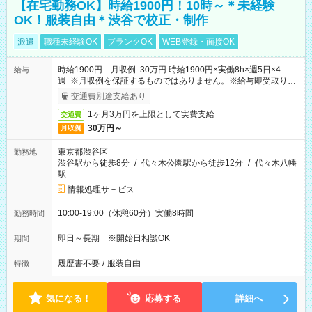
【在宅勤務OK】時給1900円！10時～＊未経験
OK！服装自由＊渋谷で校正・制作
派遣
職種未経験OK
ブランクOK
WEB登録・面接OK
時給1900円 月収例 30万円 時給1900円×実働8h×週5日×4
給与
週 ※月収例を保証するものではありません。※給与即受取りサ
ービス利用可（利用条件有）
交通費別途支給あり
1ヶ月3万円を上限として実費支給
交通費
30万円～
月収例
東京都渋谷区
勤務地
渋谷駅から徒歩8分
/
代々木公園駅から徒歩12分
/
代々木八幡
駅
情報処理サ－ビス
10:00-19:00（休憩60分）実働8時間
勤務時間
即日～長期 ※開始日相談OK
期間
履歴書不要
/
服装自由
特徴
気になる！
応募する
詳細へ