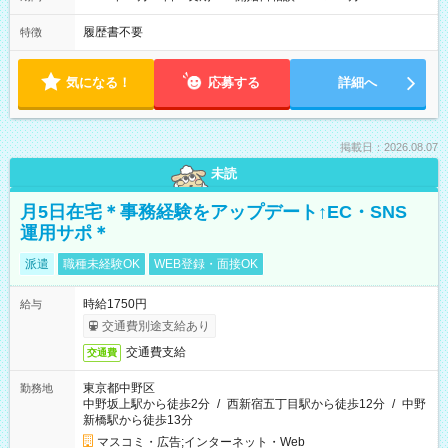
履歴書不要
特徴
気になる！
応募する
詳細へ
掲載日：2026.08.07
未読
月5日在宅＊事務経験をアップデート↑EC・SNS
運用サポ＊
派遣
職種未経験OK
WEB登録・面接OK
時給1750円
給与
交通費別途支給あり
交通費支給
交通費
東京都中野区
勤務地
中野坂上駅から徒歩2分
/
西新宿五丁目駅から徒歩12分
/
中野
新橋駅から徒歩13分
マスコミ・広告;インターネット・Web