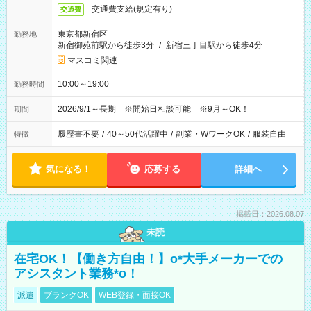
交通費支給(規定有り)
交通費
東京都新宿区
勤務地
新宿御苑前駅から徒歩3分
/
新宿三丁目駅から徒歩4分
マスコミ関連
10:00～19:00
勤務時間
2026/9/1～長期 ※開始日相談可能 ※9月～OK！
期間
履歴書不要
/
40～50代活躍中
/
副業・WワークOK
/
服装自由
特徴
気になる！
応募する
詳細へ
掲載日：2026.08.07
未読
在宅OK！【働き方自由！】o*大手メーカーでの
アシスタント業務*o！
派遣
ブランクOK
WEB登録・面接OK