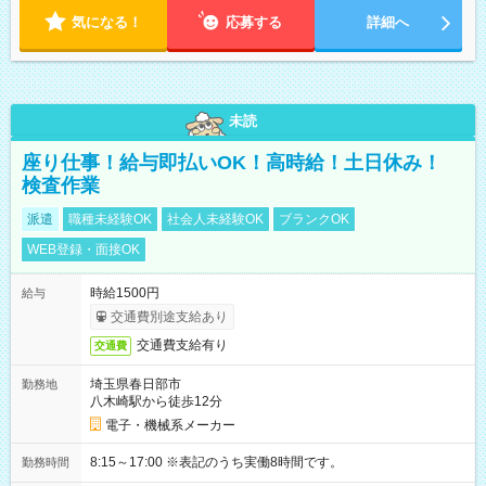
気になる！
応募する
詳細へ
未読
座り仕事！給与即払いOK！高時給！土日休み！
検査作業
派遣
職種未経験OK
社会人未経験OK
ブランクOK
WEB登録・面接OK
時給1500円
給与
交通費別途支給あり
交通費支給有り
交通費
埼玉県春日部市
勤務地
八木崎駅から徒歩12分
電子・機械系メーカー
8:15～17:00 ※表記のうち実働8時間です。
勤務時間