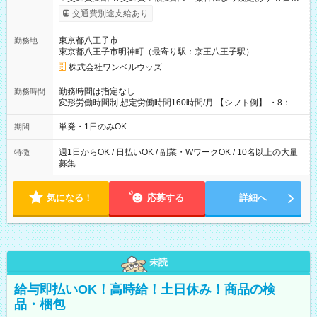
いOK！（規定あり） ┗働いたその日に現金GET♪ お仕事後はコ
交通費別途支給あり
ンビニATMから 日払い分を引き落とせます！ 【試用期間】試
用期間なし
東京都八王子市
勤務地
東京都八王子市明神町（最寄り駅：京王八王子駅）
株式会社ワンベルウッズ
勤務時間は指定なし
勤務時間
変形労働時間制 想定労働時間160時間/月 【シフト例】 ・8：00
～21：00
単発・1日のみOK
期間
週1日からOK / 日払いOK / 副業・WワークOK / 10名以上の大量
特徴
募集
気になる！
応募する
詳細へ
未読
給与即払いOK！高時給！土日休み！商品の検
品・梱包