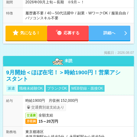
2026年09月上旬～長期 ※9月～！
期間
履歴書不要
/
40～50代活躍中
/
副業・WワークOK
/
服装自由
/
特徴
パソコンスキル不要
気になる！
応募する
詳細へ
掲載日：2026.08.07
未読
9月開始＜ほぼ在宅！＞時給1900円！営業アシ
スタント
派遣
職種未経験OK
ブランクOK
WEB登録・面接OK
時給1900円 月収例 152,000円
給与
交通費別途支給あり
全額支給
交通費
15～20万円
月収例
東京都港区
勤務地
赤坂見附駅から徒歩5分
/
永田町駅から徒歩5分