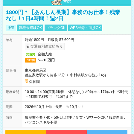
未読
1800円＊【あんしん長期】事務のお仕事！残業
なし！1日4時間！週2日
派遣
職種未経験OK
ブランクOK
WEB登録・面接OK
時給1800円 月収例 57,600円
給与
交通費別途支給あり
全額支給
交通費
5～10万円
月収例
東京都練馬区
勤務地
都立家政駅から徒歩13分
/
中村橋駅から徒歩14分
保育園
10:00～14:00(実働4時間 休憩なし) ※9時半～17時の中で3時間
勤務時間
～4時間で相談可 #15時まで
2026年10月上旬～長期 ※10月～！
期間
履歴書不要
/
40～50代活躍中
/
副業・WワークOK
/
服装自由
/
特徴
パソコンスキル不要