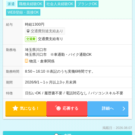
派遣
職種未経験OK
社会人未経験OK
ブランクOK
WEB登録・面接OK
時給1300円
給与
交通費別途支給あり
交通費支給有り
交通費
埼玉県川口市
勤務地
埼玉県川口市 ※車通勤・バイク通勤OK
物流・倉庫関係
8:50～16:10 ※表記のうち実働6時間です。
勤務時間
2026/9/1～1ヶ月以上3ヶ月未満
期間
日払いOK
/
履歴書不要
/
電話対応なし
/
パソコンスキル不要
特徴
気になる！
応募する
詳細へ
掲載日：2026.08.07