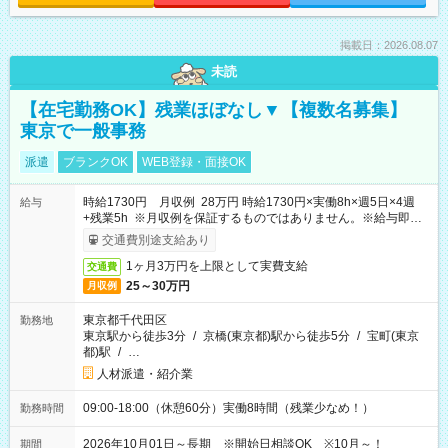
掲載日：2026.08.07
未読
【在宅勤務OK】残業ほぼなし▼【複数名募集】
東京で一般事務
派遣
ブランクOK
WEB登録・面接OK
時給1730円 月収例 28万円 時給1730円×実働8h×週5日×4週
給与
+残業5h ※月収例を保証するものではありません。※給与即受
取りサービス利用可（利用条件有）
交通費別途支給あり
1ヶ月3万円を上限として実費支給
交通費
25～30万円
月収例
東京都千代田区
勤務地
東京駅から徒歩3分
/
京橋(東京都)駅から徒歩5分
/
宝町(東京
都)駅
/
…
人材派遣・紹介業
09:00-18:00（休憩60分）実働8時間（残業少なめ！）
勤務時間
2026年10月01日～長期 ※開始日相談OK ※10月～！
期間