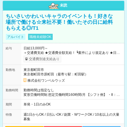
未読
ちいさいかわいいキャラのイベントも！好きな
場所で働ける☆来社不要！働いたその日に給料
もらえる◎/T1
アルバイト
職種未経験OK
日給13,000円～
給与
＋交通費支給 ★交通費全額支給！ ┗案件により規定あり ★日払
いOK！（規定あり） ┗働いたその日に現金GET♪ お仕事後はコ
交通費別途支給あり
ンビニATMから 日払い分を引き落とせます！ 【試用期間】試
用期間なし
東京都町田市
勤務地
東京都町田市原町田（最寄り駅：町田駅）
株式会社ワンベルウッズ
勤務時間は指定なし
勤務時間
変形労働時間制 想定労働時間160時間/月 【シフト例】 ・8：00
～21：00
単発・1日のみOK
期間
週1日からOK / 日払いOK / 副業・WワークOK / 10名以上の大量
特徴
募集