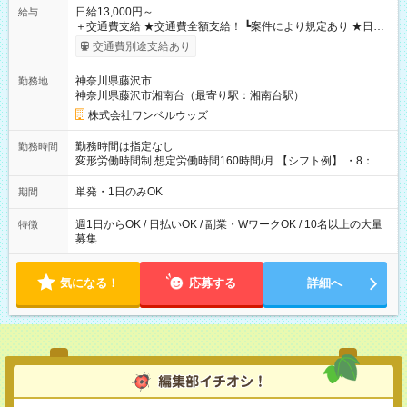
日給13,000円～
給与
＋交通費支給 ★交通費全額支給！ ┗案件により規定あり ★日払
いOK！（規定あり） ┗働いたその日に現金GET♪ お仕事後はコ
交通費別途支給あり
ンビニATMから 日払い分を引き落とせます！ 【試用期間】試
用期間なし
神奈川県藤沢市
勤務地
神奈川県藤沢市湘南台（最寄り駅：湘南台駅）
株式会社ワンベルウッズ
勤務時間は指定なし
勤務時間
変形労働時間制 想定労働時間160時間/月 【シフト例】 ・8：00
～21：00
単発・1日のみOK
期間
週1日からOK / 日払いOK / 副業・WワークOK / 10名以上の大量
特徴
募集
気になる！
応募する
詳細へ