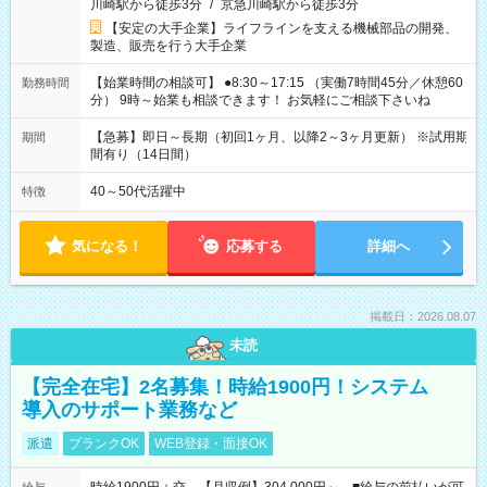
川崎駅から徒歩3分
/
京急川崎駅から徒歩3分
【安定の大手企業】ライフラインを支える機械部品の開発、
製造、販売を行う大手企業
【始業時間の相談可】 ●8:30～17:15 （実働7時間45分／休憩60
勤務時間
分） 9時～始業も相談できます！ お気軽にご相談下さいね
【急募】即日～長期（初回1ヶ月、以降2～3ヶ月更新） ※試用期
期間
間有り（14日間）
40～50代活躍中
特徴
気になる！
応募する
詳細へ
掲載日：2026.08.07
未読
【完全在宅】2名募集！時給1900円！システム
導入のサポート業務など
派遣
ブランクOK
WEB登録・面接OK