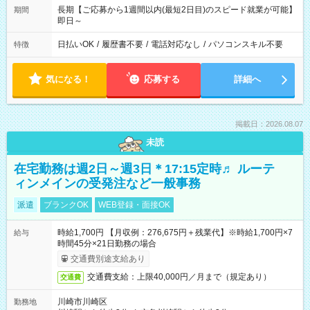
長期【ご応募から1週間以内(最短2日目)のスピード就業が可能】
期間
即日～
日払いOK
/
履歴書不要
/
電話対応なし
/
パソコンスキル不要
特徴
気になる！
応募する
詳細へ
掲載日：2026.08.07
未読
在宅勤務は週2日～週3日＊17:15定時♬ ルーテ
ィンメインの受発注など一般事務
派遣
ブランクOK
WEB登録・面接OK
時給1,700円 【月収例：276,675円＋残業代】※時給1,700円×7
給与
時間45分×21日勤務の場合
交通費別途支給あり
交通費支給：上限40,000円／月まで（規定あり）
交通費
川崎市川崎区
勤務地