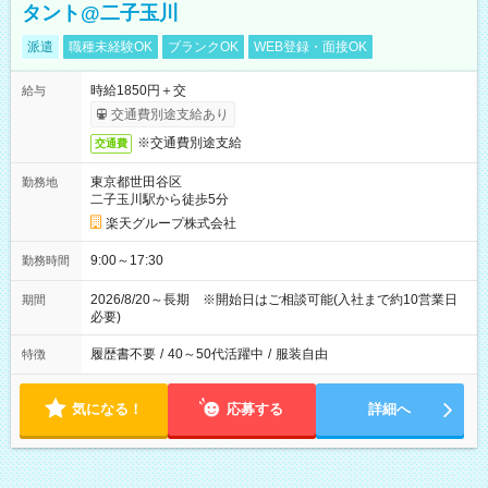
タント@二子玉川
派遣
職種未経験OK
ブランクOK
WEB登録・面接OK
時給1850円＋交
給与
交通費別途支給あり
※交通費別途支給
交通費
東京都世田谷区
勤務地
二子玉川駅から徒歩5分
楽天グループ株式会社
9:00～17:30
勤務時間
2026/8/20～長期 ※開始日はご相談可能(入社まで約10営業日
期間
必要)
履歴書不要
/
40～50代活躍中
/
服装自由
特徴
気になる！
応募する
詳細へ