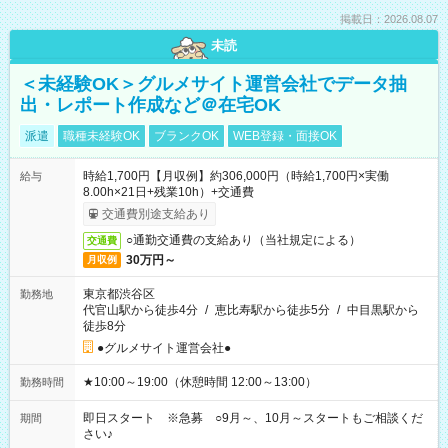
掲載日：2026.08.07
未読
＜未経験OK＞グルメサイト運営会社でデータ抽
出・レポート作成など＠在宅OK
派遣
職種未経験OK
ブランクOK
WEB登録・面接OK
時給1,700円【月収例】約306,000円（時給1,700円×実働
給与
8.00h×21日+残業10h）+交通費
交通費別途支給あり
○通勤交通費の支給あり（当社規定による）
交通費
30万円～
月収例
東京都渋谷区
勤務地
代官山駅から徒歩4分
/
恵比寿駅から徒歩5分
/
中目黒駅から
徒歩8分
●グルメサイト運営会社●
★10:00～19:00（休憩時間 12:00～13:00）
勤務時間
即日スタート ※急募 ○9月～、10月～スタートもご相談くだ
期間
さい♪